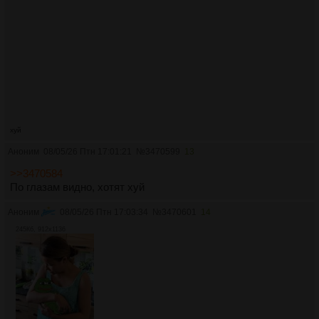
хуй
Аноним
08/05/26 Птн 17:01:21
№
3470599
13
>>3470584
По глазам видно, хотят хуй
Аноним
08/05/26 Птн 17:03:34
№
3470601
14
245Кб, 912x1136