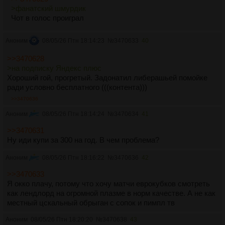
>фанатский шмурдик
Чот в голос проиграл
Аноним
08/05/26 Птн 18:14:23
№
3470633
40
>>3470628
>на подписку Яндекс плюс
Хороший гой, прогретый. Задонатил либерашьей помойке
ради условно бесплатного (((контента)))
>>3470636
Аноним
08/05/26 Птн 18:14:24
№
3470634
41
>>3470631
Ну иди купи за 300 на год. В чем проблема?
Аноним
08/05/26 Птн 18:16:22
№
3470636
42
>>3470633
Я окко плачу, потому что хочу матчи еврокубков смотреть
как лендлорд на огромной плазме в норм качестве. А не как
местный цскальный обрыган с сопок и пимпл тв
Аноним
08/05/26 Птн 18:20:20
№
3470638
43