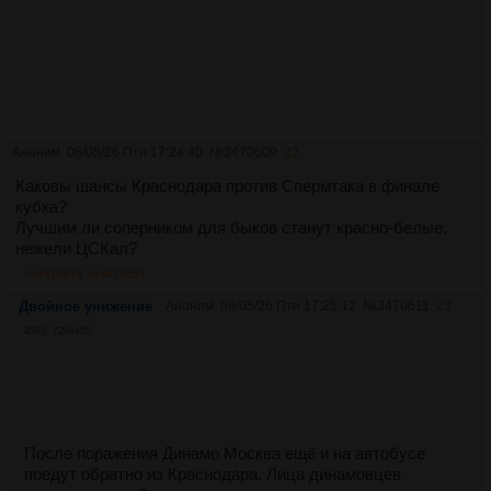
Аноним
08/05/26 Птн 17:24:40
№
3470609
22
Каковы шансы Краснодара против Спермтака в финале
кубка?
Лучшим ли соперником для быков станут красно-белые,
нежели ЦСКал?
>>3470616
>>3470651
Двойное унижение
Аноним
08/05/26 Птн 17:25:12
№
3470611
23
45Кб, 720x405
После поражения Динамо Москва ещё и на автобусе
поедут обратно из Краснодара. Лица динамовцев