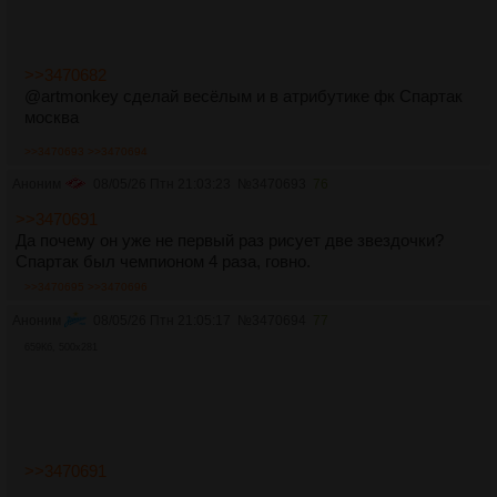
>>3470682
@artmonkey сделай весёлым и в атрибутике фк Спартак
москва
>>3470693
>>3470694
Аноним
08/05/26 Птн 21:03:23
№
3470693
76
>>3470691
Да почему он уже не первый раз рисует две звездочки?
Спартак был чемпионом 4 раза, говно.
>>3470695
>>3470696
Аноним
08/05/26 Птн 21:05:17
№
3470694
77
659Кб, 500x281
>>3470691