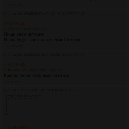
>>3470699
Аноним
08/05/26 Птн 21:22:19
№
3470699
82
>>3470698
>в Ухтинском бараке
Пишу свою историю
И она будет написана спермой и кровью
>>3470700
Аноним
08/05/26 Птн 21:24:09
№
3470700
83
>>3470699
>написана спермой и кровью
Красно белая эмблема свинтака
>>3470701
Аноним
08/05/26 Птн 21:25:04
№
3470701
84
3579Кб, 1920x1008, 00:00:05
>>3470700