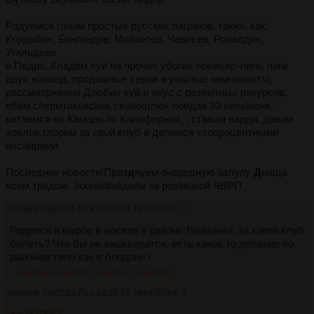
Радуемся голам простых русских пацанов, таких, как:
Кордобин, Бонгондов, Мойзесов, Чавесев, Роналдин,
Угальдеев
и Педро. Кладём хуй на прочие убогие премьер-лиги, лиги
двух команд, продажные серии и унылые чемпионаты,
рассматриваем Дзюбин хуй и анус с различных ракурсов,
ебём спермтаковских свиношлюх поедая 33 пельменя,
катаемся на Камаро по Калифорнии, , ставим варди, давим
хохлов,глорим за свой клуб и делимся стопроцентными
инсайрами.
Последние новости:Праз
д
нуем очередную залупу
Д
нища
всем тредом. Зоонаблюдаем за развязкой ЧВРП
Аноним
08/05/26 Птн 14:20:03
№
3470567
2
Родился и вырос в москве в районе Якиманки, за какой клуб
болеть? Что бы не зашкварится, есть какое то деление по
районам типо как в Лондоне?
>>3470568
>>3470571
>>3470579
>>3470630
Аноним
08/05/26 Птн 14:26:43
№
3470568
3