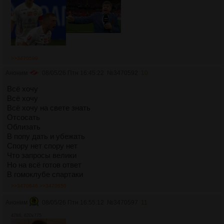
>>3470599
Аноним
08/05/26 Птн 16:45:22
№
3470592
10
Всё хочу
Всё хочу
Всё хочу на свете знать
Отсосать
Облизать
В попу дать и убежать
Спору нет спору нет
Что запросы велики
Но на всё готов ответ
В гомоклубе спартаки
>>3470646
>>3470650
Аноним
08/05/26 Птн 16:55:12
№
3470597
11
47Кб, 620x775