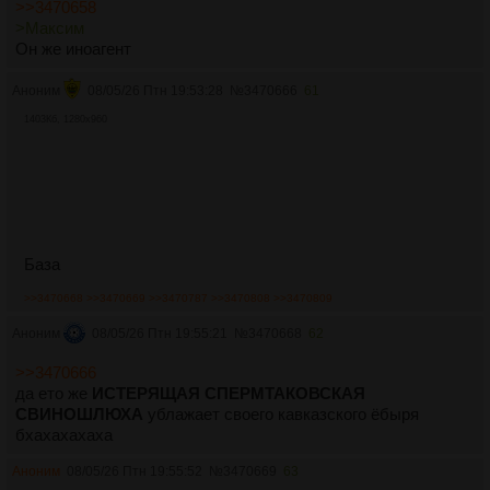
>>3470658
>Максим
Он же иноагент
Аноним
08/05/26 Птн 19:53:28
№
3470666
61
1403Кб, 1280x960
База
>>3470668
>>3470669
>>3470787
>>3470808
>>3470809
Аноним
08/05/26 Птн 19:55:21
№
3470668
62
>>3470666
да ето же
ИСТЕРЯЩАЯ СПЕРМТАКОВСКАЯ
СВИНОШЛЮХА
ублажает своего кавказского ëбыря
бхахахахаха
Аноним
08/05/26 Птн 19:55:52
№
3470669
63