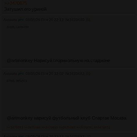
>>3470675
Затушил его уриной
Аноним
08/05/26 Птн 20:22:13
№
3470680
68
491Кб, 1408x768
@artmonkey Нарисуй глорихольную на стадионе
Аноним
08/05/26 Птн 20:32:02
№
3470682
69
375Кб, 885x573
@аrtmonkеy нарисуй футбольный клуб Спартак Москва
>>3470683
>>3470684
>>3470685
>>3470687
>>3470691
>>3470851
Аноним
08/05/26 Птн 20:33:12
№
3470683
70