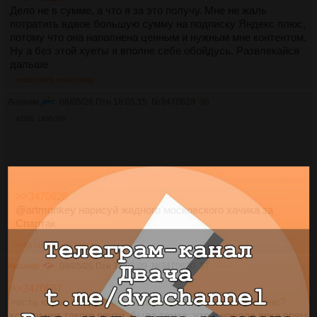
Дело не в сумме, а что я за это получу. Мне не жаль
потратить вдвое большую сумму на подписку Яндекс плюс,
потому что она наполнена ценным и нужным мне контентом.
Ну а без этой хуеты я вполне себе обойдусь. Развлекайся
дальше
>>3470629
>>3470633
Аноним
08/05/26 Птн 18:05:15
№
3470629
36
433Кб, 1408x768
>>3470628
@artmonkey нарисуй жадного московского хачика за
Спартак
>>3470632
>>3470673
Аноним
08/05/26 Птн 18:06:09
№
3470630
37
>>3470567
>есть какое то деление по районам типо как в Лондоне?
кстати нет такого почти, была темка, что в начале века прям