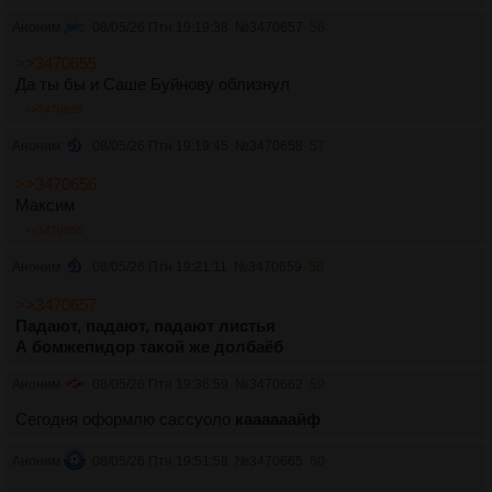
Аноним
08/05/26 Птн 19:19:38
№
3470657
56
>>3470655
Да ты бы и Саше Буйнову облизнул
>>3470659
Аноним
08/05/26 Птн 19:19:45
№
3470658
57
>>3470656
Максим
>>3470665
Аноним
08/05/26 Птн 19:21:11
№
3470659
58
>>3470657
Падают, падают, падают листья
А бомжепидор такой же долбаёб
Аноним
08/05/26 Птн 19:36:59
№
3470662
59
Сегодня оформлю сассуоло
каааааайф
Аноним
08/05/26 Птн 19:51:58
№
3470665
60