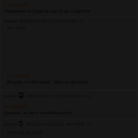
>>3470638
Черкизово и Спартак как то не сходится
Аноним
08/05/26 Птн 18:31:23
№
3470644
48
16Кб, 303x293
>>3470640
Дождик ето Великий. Забыли Дождик(
Аноним
08/05/26 Птн 18:32:15
№
3470645
49
>>3470642
Двачую, их же 4 человека всего
Аноним
08/05/26 Птн 18:32:33
№
3470646
50
14850Кб, 480x360, 00:03:59