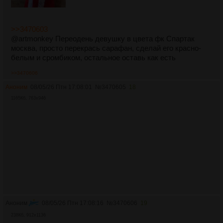
>>3470603
@artmonkey Переодень девушку в цвета фк Спартак
москва, просто перекрась сарафан, сделай его красно-
белым и сромбиком, остальное оставь как есть
>>3470606
Аноним
08/05/26 Птн 17:08:01
№
3470605
18
1165Кб, 763x946
Аноним
08/05/26 Птн 17:08:16
№
3470606
19
238Кб, 912x1136