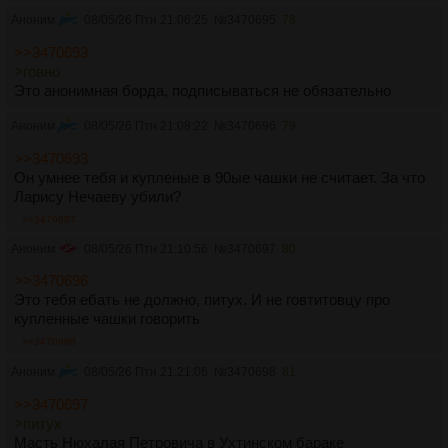
Аноним
08/05/26 Птн 21:06:25
№
3470695
78
>>3470693
>говно
Это анонимная борда, подписываться не обязательно
Аноним
08/05/26 Птн 21:08:22
№
3470696
79
>>3470693
Он умнее тебя и купленые в 90ые чашки не считает. За что
Ларису Нечаеву убили?
>>3470697
Аноним
08/05/26 Птн 21:10:56
№
3470697
80
>>3470696
Это тебя ебать не должно, питух. И не говтитовцу про
купленные чашки говорить
>>3470698
Аноним
08/05/26 Птн 21:21:06
№
3470698
81
>>3470697
>питух
Масть Нюхалая Петровича в Ухтинском бараке