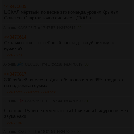
>>3470609
ЦСКАЛ мёртвый, по весне это команда уровня Крылья
Советов. Спартак точно сильнее ЦСКАЛа.
Аноним
08/05/26 Птн 17:47:57
№
3470617
29
>>3470614
Сколько стоит этот ебаный пасскод, нахуй никому не
нужный?
>>3470619
Аноним
08/05/26 Птн 17:55:38
№
3470619
30
>>3470617
300 рублей на месяц. Для тебя говно и для 99% треда это
не подъёмная сумма.
>>3470622
>>3470628
>>3470631
Аноним
08/05/26 Птн 17:57:44
№
3470620
31
Спартак - Рубин. Комментаторы Шнячкин и ПиДурасов. Без
звука нах!!!
>>3470704
Аноним
08/05/26 Птн 18:01:59
№
3470622
32