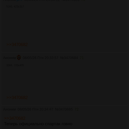
51Кб, 423x317
>>3470682
Аноним
08/05/26 Птн 20:33:57
№
3470684
71
33Кб, 720x405
>>3470682
Аноним
08/05/26 Птн 20:34:47
№
3470685
72
>>3470682
Теперь официально спартак говно