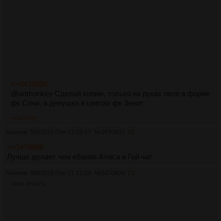
>>3470604
@artmonkey Сделай копию, только на руках пепе в форме
фк Сочи, а девушка в цветах фк Зенит
>>3470607
Аноним
08/05/26 Птн 17:09:57
№
3470607
20
>>3470606
Лучше делает чем ебаная Алиса и Гой чат
Аноним
08/05/26 Птн 17:12:54
№
3470608
21
104Кб, 896x1152