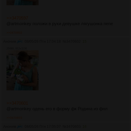
>>3470597
@artmonkey положи в руки девушке лягушонка пепе
>>3470602
Аноним
08/05/26 Птн 17:04:18
№
3470602
15
254Кб, 912x1136
>>3470601
@artmonkey одень его в форму фк Родина из фнл
>>3470603
Аноним
08/05/26 Птн 17:05:07
№
3470603
16