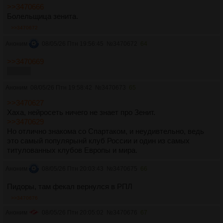
>>3470666
Болельщица зенита.
>>3470672
Аноним
08/05/26 Птн 19:56:45
№
3470672
64
>>3470669
справа
Аноним
08/05/26 Птн 19:58:42
№
3470673
65
>>3470627
Хаха, нейросеть ничего не знает про Зенит.
>>3470629
Но отлично знакома со Спартаком, и неудивтельно, ведь
это самый популярынй клуб России и один из самых
титулованных клубов Европы и мира.
Аноним
08/05/26 Птн 20:03:43
№
3470675
66
Пидоры, там фекал вернулся в РПЛ
>>3470676
Аноним
08/05/26 Птн 20:05:02
№
3470676
67