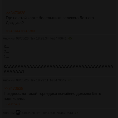
>>3470638
Где на етой карте болельщики великого Летнего
Дождика?
>>3470644
>>3470918
Аноним
08/05/26 Птн 18:28:34
№
3470641
45
3...
2...
1...
КААААААААААААААААААААААААААААААААААААА
ААААААЛ
Аноним
08/05/26 Птн 18:29:11
№
3470642
46
>>3470638
Пиздежь, на такой торпедики поимённо должны быть
подписаны.
>>3470645
Аноним
08/05/26 Птн 18:30:08
№
3470643
47