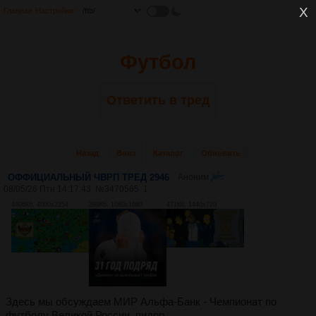
Главная
Настройки
Футбол
Ответить в тред
Назад
Вниз
Каталог
Обновить
ОФФИЦИАЛЬНЫЙ ЧВРП ТРЕД 2946
Аноним
08/05/26 Птн 14:17:43
№
3470565
1
4906Кб, 4000x2254
399Кб, 1080x1080
471Кб, 1440x720
Здесь мы обсуждаем МИР Альфа-Банк - Чемпионат по
футболу Великой России, пидор.