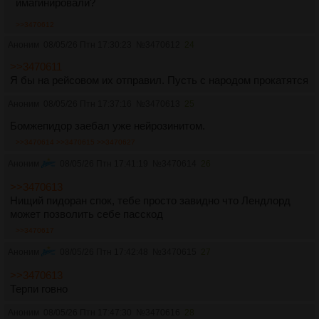
имагинировали?
>>3470612
Аноним
08/05/26 Птн 17:30:23
№
3470612
24
>>3470611
Я бы на рейсовом их отправил. Пусть с народом прокатятся
Аноним
08/05/26 Птн 17:37:16
№
3470613
25
Бомжепидор заебал уже нейрозинитом.
>>3470614
>>3470615
>>3470627
Аноним
08/05/26 Птн 17:41:19
№
3470614
26
>>3470613
Нищий пидоран спок, тебе просто завидно что Лендлорд
может позволить себе пасскод
>>3470617
Аноним
08/05/26 Птн 17:42:48
№
3470615
27
>>3470613
Терпи говно
Аноним
08/05/26 Птн 17:47:30
№
3470616
28