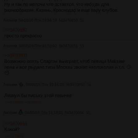
Ну и так по мелочи что остается, что нибудь для
разнообразия. Казань, Краснодар и еще пару клубов.
Аноним
08/05/26 Птн 18:54:19
№
3470650
52
>>3470592
просто прекрасно
Аноним
08/05/26 Птн 18:59:02
№
3470651
53
>>3470609
Возможно опять Спартак выиграет, чтоб певица Маksим
пела и все рыдале.типа Москва звонят «колокола» и т.п. 🙄
😶
Аноним
08/05/26 Птн 19:16:03
№
3470655
54
Лизнул бы письку этой певичке
>>3470656
>>3470657
Аноним
08/05/26 Птн 19:18:01
№
3470656
55
>>3470655
Kaкой?
>>3470658