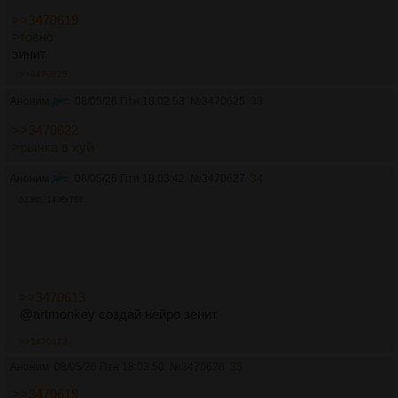
>>3470619
>говно
зинит
>>3470625
Аноним
08/05/26 Птн 18:02:53
№
3470625
33
>>3470622
>рычка в хуй
Аноним
08/05/26 Птн 18:03:42
№
3470627
34
523Кб, 1408x768
>>3470613
@artmonkey создай нейро зенит
>>3470673
Аноним
08/05/26 Птн 18:03:50
№
3470628
35
>>3470619