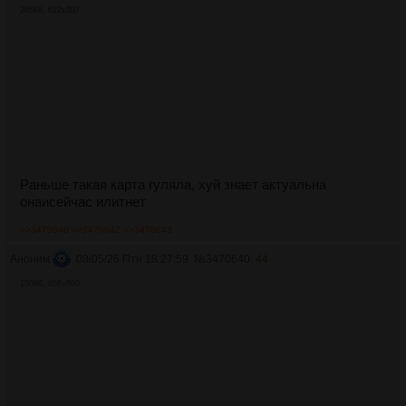
285Кб, 622x807
Раньше такая карта гуляла, хуй знает актуальна
онаисейчас илитнет
>>3470640
>>3470642
>>3470643
Аноним
08/05/26 Птн 18:27:59
№
3470640
44
150Кб, 656x800