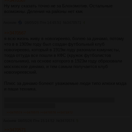
>>3470567
Hy могу сказать точно не за Блохомотив. Остальные
возможны. Деления на районы нет кмк
Аноним
08/05/26 Птн 14:45:51
№
3470571
4
>>3470567
я всю жизнь живу в новогиреево, болею за динамо, потому
что в в 1909м году был создан футбольный клуб
новогиреево, который в 1919м году разонали комунисты,
тогда оттуда все пошли в КФС (кружок футболистов
сокольники), на основе которого в 1923м году образовали
московское динамо, и тем самым получается клуб
новогиреевский.
Плюс за динамо болеют уважаемые люди типо илюхи мэда
и паши техника.
ну вообще я за хоккейное динамо болею, а на футбол
только с друзьями гоняю
>>3470574
>>3470575
>>3470576
>>3471872
Аноним
08/05/26 Птн 15:14:52
№
3470574
5
>>3470571