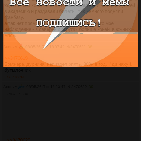
ходили по школам в свао и вао лохомоты и набирали детей
в академию и раздавали билеты, так немного подняли
фанбазу.
а так нет прямой корреляции, разве что чисто мое
наблюдение - в северных округах больше коней, в южных -
мяса.
Аноним
08/05/26 Птн 18:07:42
№
3470631
38
>>3470619
Бомжара, дурнина, напиздел опять. 300₽ в год. Иди нахуй,
бутылочник.
>>3470634
Аноним
08/05/26 Птн 18:13:47
№
3470632
39
478Кб, 570x499
>>3470629