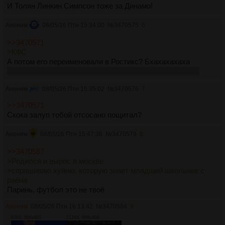
И Толян Линкин Симпсон тоже за Динамо!
Аноним
08/05/26 Птн 15:34:00
№
3470575
6
>>3470571
>КФС
А потом его переименовали в Ростикс? Бхахахахаха
а ещё за Динаму болеют Дон Симон, Фараон и Влад А4
Аноним
08/05/26 Птн 15:35:02
№
3470576
7
>>3470571
Скока залуп тобой отсосано пощитал?
Аноним
08/05/26 Птн 15:47:36
№
3470579
8
>>3470567
>Родился и вырос в москве
>спрашиваю хуйню, которую знает младший школьник с
раёна
Паринь, футбол это не твоё
Аноним
08/05/26 Птн 16:13:42
№
3470584
9
93Кб, 666x607
212Кб, 888x609