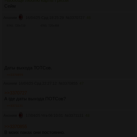
>Вообще люблю карты Гриззи
Сейм
Аноним
16/04/25 Срд 18:25:29
№
3370727
46
87Кб, 720x719
47Кб, 720x468
Даты выхода ТОТСов.
>>3370855
Аноним
16/04/25 Срд 22:27:12
№
3370855
47
>>3370727
А где даты выхода ПОТСов?
>>3371131
Аноним
17/04/25 Чтв 06:10:01
№
3371131
48
>>3370855
В моих паках они постоянно.