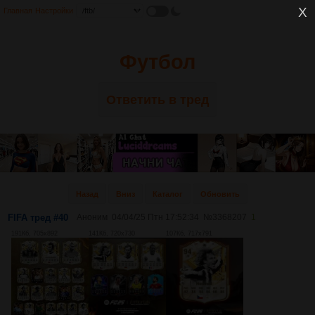
Главная
Настройки
Футбол
Ответить в тред
Назад
Вниз
Каталог
Обновить
FIFA тред #40
Аноним
04/04/25 Птн 17:52:34
№
3368207
1
191Кб, 705x892
141Кб, 720x730
107Кб, 717x791