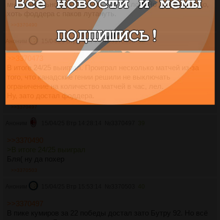
мне нереально, вот было бы игр 50, лол. Но доиграть надо,
хоть фоддера с паков лутануть.
>>3370490
Аноним
15/04/25 Втр 13:31:26
№
3370490
38
>>3370473
В итоге 24/25 выиграл. Проиграл несколько матчей из-за
того, что канадские гении решили не выключать
ограничение на количество матчей в час, лел.
Ну, зато достал фоддера.
>>3370497
Аноним
15/04/25 Втр 14:28:14
№
3370497
39
>>3370490
>В итоге 24/25 выиграл
Бля( ну да похер
>>3370503
Аноним
15/04/25 Втр 15:53:14
№
3370503
40
>>3370497
В пике кумиров за 22 победы достал зато Бутру 92. Но всё