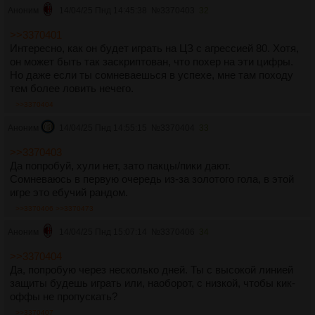
Аноним
14/04/25 Пнд 14:45:38
№
3370403
32
>>3370401
Интересно, как он будет играть на ЦЗ с агрессией 80. Хотя,
он может быть так заскриптован, что похер на эти цифры.
Но даже если ты сомневаешься в успехе, мне там походу
тем более ловить нечего.
>>3370404
Аноним
14/04/25 Пнд 14:55:15
№
3370404
33
>>3370403
Да попробуй, хули нет, зато пакцы/пики дают.
Сомневаюсь в первую очередь из-за золотого гола, в этой
игре это ебучий рандом.
>>3370406
>>3370473
Аноним
14/04/25 Пнд 15:07:14
№
3370406
34
>>3370404
Да, попробую через несколько дней. Ты с высокой линией
защиты будешь играть или, наоборот, с низкой, чтобы кик-
оффы не пропускать?
>>3370407