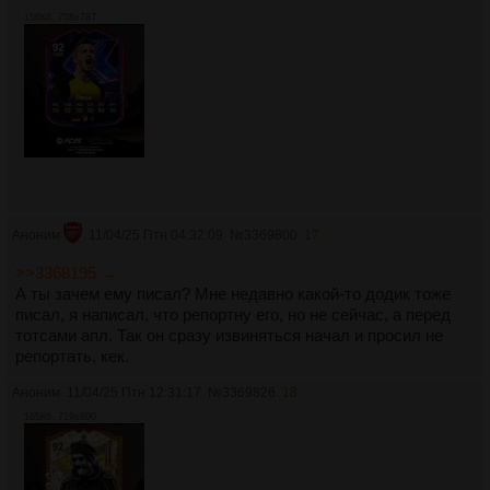
156Кб, 708x787
Аноним
11/04/25 Птн 04:32:09
№
3369800
17
>>3368195 →
А ты зачем ему писал? Мне недавно какой-то додик тоже
писал, я написал, что репортну его, но не сейчас, а перед
тотсами апл. Так он сразу извиняться начал и просил не
репортать, кек.
Аноним
11/04/25 Птн 12:31:17
№
3369826
18
165Кб, 719x800