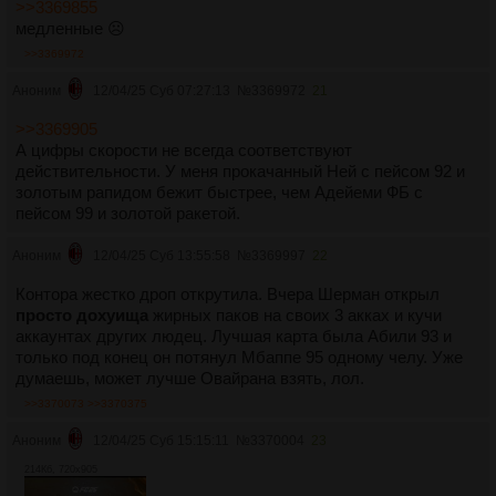
>>3369855
медленные ☹️
>>3369972
Аноним
12/04/25 Суб 07:27:13
№
3369972
21
>>3369905
А цифры скорости не всегда соответствуют
действительности. У меня прокачанный Ней с пейсом 92 и
золотым рапидом бежит быстрее, чем Адейеми ФБ с
пейсом 99 и золотой ракетой.
Аноним
12/04/25 Суб 13:55:58
№
3369997
22
Контора жестко дроп открутила. Вчера Шерман открыл
просто дохуища
жирных паков на своих 3 акках и кучи
аккаунтах других людец. Лучшая карта была Абили 93 и
только под конец он потянул Мбаппе 95 одному челу. Уже
думаешь, может лучше Овайрана взять, лол.
>>3370073
>>3370375
Аноним
12/04/25 Суб 15:15:11
№
3370004
23
214Кб, 720x905