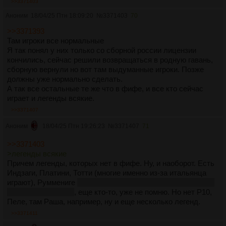
>>3371403
Аноним
18/04/25 Птн 18:09:20
№
3371403
70
>>3371393
Там игроки все нормальные
Я так понял у них только со сборной россии лицензии
кончились, сейчас решили возвращаться в родную гавань,
сборную вернули но вот там выдуманные игроки. Позже
должны уже нормально сделать.
А так все остальные те же что в фифе, и все кто сейчас
играет и легенды всякие.
>>3371407
Аноним
18/04/25 Птн 19:26:23
№
3371407
71
>>3371403
>легенды всякие
Причем легенды, которых нет в фифе. Ну, и наоборот. Есть
Индзаги, Платини, Тотти (многие именно из-за итальянца
играют), Руммениге
кто это?
на самом деле один из лучших
нападающих в игре
, еще кто-то, уже не помню. Но нет Р10,
Пеле, там Раша, например, ну и еще несколько легенд.
>>3371411