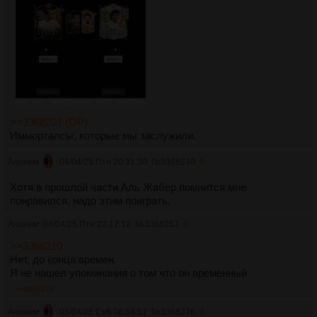
>>3368207 (OP)
Имморталсы, которые мы заслужили.
Аноним
04/04/25 Птн 20:31:30
№
3368240
5
Хотя в прошлой части Аль Жабер помнится мне
понравился, надо этим поиграть.
Аноним
04/04/25 Птн 22:17:12
№
3368257
6
>>3368210
Нет, до конца времен.
Я не нашел упоминания о том что он временный
>>3368276
Аноним
05/04/25 Суб 06:54:57
№
3368276
7