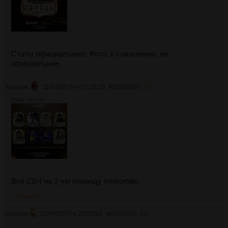
Статы официальные. Фото, к сожалению, не
официальное.
Аноним
11/04/25 Птн 17:19:25
№
3369855
19
229Кб, 720x716
Все СБЧ на 2-ую команду Immortals.
>>3369905
Аноним
11/04/25 Птн 20:28:53
№
3369905
20