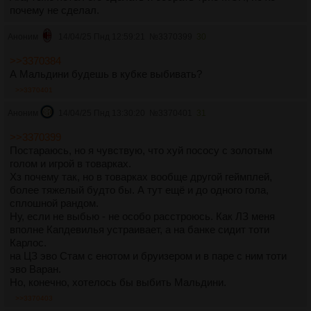
почему не сделал.
Аноним
14/04/25 Пнд 12:59:21
№
3370399
30
>>3370384
А Мальдини будешь в кубке выбивать?
>>3370401
Аноним
14/04/25 Пнд 13:30:20
№
3370401
31
>>3370399
Постараюсь, но я чувствую, что хуй пососу с золотым
голом и игрой в товарках.
Хз почему так, но в товарках вообще другой геймплей,
более тяжелый будто бы. А тут ещё и до одного гола,
сплошной рандом.
Ну, если не выбью - не особо расстроюсь. Как ЛЗ меня
вполне Капдевилья устраивает, а на банке сидит тоти
Карлос.
на ЦЗ эво Стам с енотом и бруизером и в паре с ним тоти
эво Варан.
Но, конечно, хотелось бы выбить Мальдини.
>>3370403