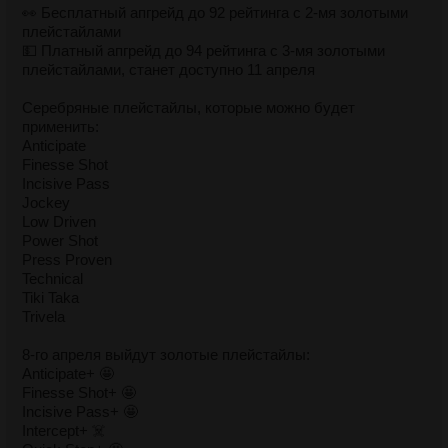
👀 Бесплатный апгрейд до 92 рейтинга с 2-мя золотыми
плейстайлами
💵 Платный апгрейд до 94 рейтинга с 3-мя золотыми
плейстайлами, станет доступно 11 апреля
Серебряные плейстайлы, которые можно будет
применить:
Anticipate
Finesse Shot
Incisive Pass
Jockey
Low Driven
Power Shot
Press Proven
Technical
Tiki Taka
Trivela
8-го апреля выйдут золотые плейстайлы:
Anticipate+ 🤩
Finesse Shot+ 🤩
Incisive Pass+ 🤩
Intercept+ ☠️