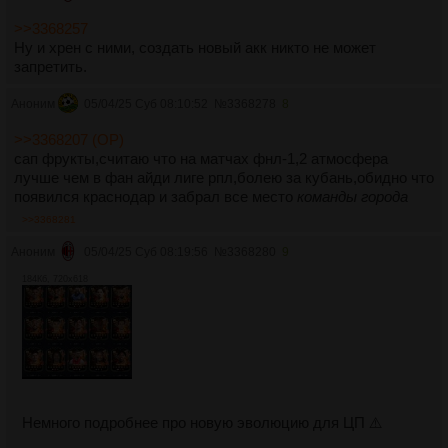
>>3368257
Ну и хрен с ними, создать новый акк никто не может
запретить.
Аноним
05/04/25 Суб 08:10:52
№
3368278
8
>>3368207 (OP)
сап фрукты,считаю что на матчах фнл-1,2 атмосфера
лучше чем в фан айди лиге рпл,болею за кубань,обидно что
появился краснодар и забрал все место
команды города
>>3368281
Аноним
05/04/25 Суб 08:19:56
№
3368280
9
184Кб, 720x618
Немного подробнее про новую эволюцию для ЦП ⚠️