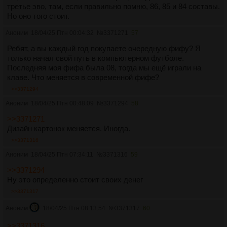
третье эво, там, если правильно помню, 86, 85 и 84 составы.
Но оно того стоит.
Аноним
18/04/25 Птн 00:04:32
№
3371271
57
Ребят, а вы каждый год покупаете очередную фифу? Я
только начал свой путь в компьютерном футболе.
Последняя моя фифа была 08, тогда мы ещё играли на
клаве. Что меняется в современной фифе?
>>3371294
Аноним
18/04/25 Птн 00:48:09
№
3371294
58
>>3371271
Дизайн картонок меняется. Иногда.
>>3371316
Аноним
18/04/25 Птн 07:34:11
№
3371316
59
>>3371294
Ну это определенно стоит своих денег
>>3371317
Аноним
18/04/25 Птн 08:13:54
№
3371317
60
>>3371316