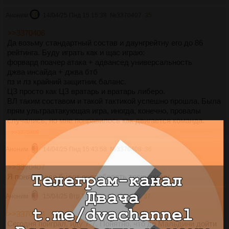
Аноним
14/04/25 Пнд 15:15:38
№
3370407
35
>>3370406
Да возьму стандартный состав и даунгрейтну его до 86
рейтинга. Буду играть как и щас играю:
форвард поачер атака + адвансед универсальность
джва инсайда + джва бтб
пз и лз крайний защитник баланс.
ЦЗ просто как ЦЗ вратарь и вратарь либеро.
ВЛ таким составом и такой тактикой успешно прошла. Была
прям ультраатакующая игра, иногда, конечно, провалы
случались, но мне понравилось как двигается команда.
>>3370408
Аноним
14/04/25 Пнд 15:43:58
№
3370408
36
>>3370407
Я понял, надо будет попробовать твою схему.
Аноним
15/04/25 Втр 10:25:27
№
3370473
37
>>3370404
Сегодня поиграл, иду 7-7. Понятно, что до Мальдини дойти