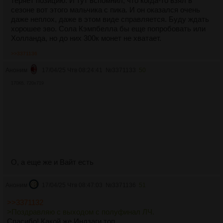
теряет позицию. И тут вспомнил, что когда-то взял в
сезоне вот этого мальчика с пика. И он оказался очень
даже неплох, даже в этом виде справляется. Буду ждать
хорошее эво. Сола Кэмпбелла бы еще попробовать или
Холланда, но до них 300к монет не хватает.
>>3371136
Аноним
17/04/25 Чтв 08:24:41
№
3371133
50
170Кб, 720x719
О, а еще же и Вайт есть
Аноним
17/04/25 Чтв 08:47:03
№
3371136
51
>>3371132
>Поздравляю с выходом с полуфинал ЛЧ.
Спасибо! Какой же Индзаги топ.