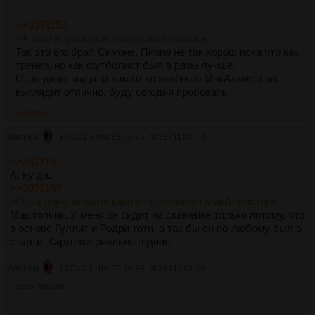
>>3371152
>А еще и тренером классным оказался.
Так это его брат, Симоне. Пиппо не так хорош пока что как
тренер, но как футболист был в разы лучше.
О, за дивы выдали какого-то зелёного МакАллистера,
выглядит отлично, буду сегодня пробовать.
>>3371184
Аноним
17/04/25 Чтв 13:06:25
№
3371184
54
>>3371167
А, ну да.
>>3371167
>О, за дивы выдали какого-то зелёного МакАллистера
Мак топчик. У меня он сидит на скамейке только потому, что
в основе Гуллит и Родри тоти, а так бы он по-любому был в
старте. Карточка реально годная.
Аноним
17/04/25 Чтв 20:34:33
№
3371243
55
162Кб, 720x1560