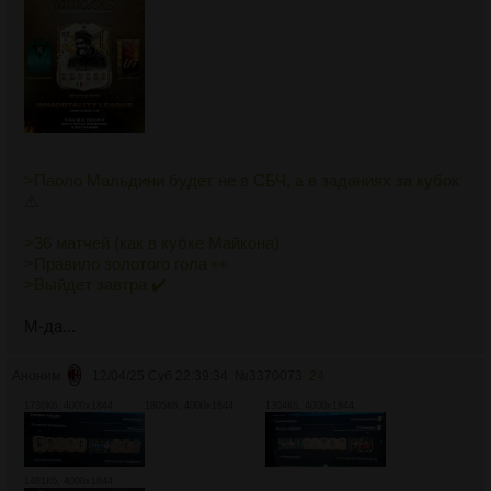
>Паоло Мальдини будет не в СБЧ, а в заданиях за кубок
⚠️
>36 матчей (как в кубке Майкона)
>Правило золотого гола 👀
>Выйдет завтра ✔️
М-да...
Аноним
12/04/25 Суб 22:39:34
№
3370073
24
1736Кб, 4000x1844
1805Кб, 4000x1844
1304Кб, 4000x1844
1481Кб, 4000x1844