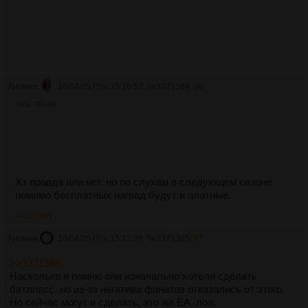
Аноним
18/04/25 Птн 15:10:57
№
3371384
66
74Кб, 720x412
Хз правда или нет, но по слухам в следующем сезоне
помимо бесплатных наград будут и платные.
>>3371385
Аноним
18/04/25 Птн 15:12:39
№
3371385
67
>>3371384
Насколько я помню они изначально хотели сделать
батлпасс, но из-за негатива фанатов отказались от этого.
Но сейчас могут и сделать, это же ЕА, лол.