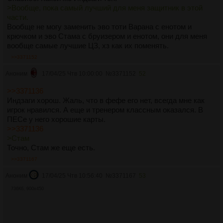
>Вообще, пока самый лучший для меня защитник в этой
части.
Вообще не могу заменить эво тоти Варана с енотом и
крючком и эво Стама с бруизером и енотом, они для меня
вообще самые лучшие ЦЗ, хз как их поменять.
>>3371152
Аноним
17/04/25 Чтв 10:00:00
№
3371152
52
>>3371136
Индзаги хорош. Жаль, что в фефе его нет, всегда мне как
игрок нравился. А еще и тренером классным оказался. В
ПЕСе у него хорошие карты.
>>3371136
>Стам
Точно, Стам же еще есть.
>>3371167
Аноним
17/04/25 Чтв 10:56:40
№
3371167
53
736Кб, 900x450