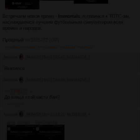
Встречаем новое промо -
Immortals
, готовимся к ТОТС-ам,
наслаждаемся лучшим футбольным симулятором всех
времен и народов.
Прошлый
>>3335772 (OP)
>>3368239
>>3368278
>>3369321
>>3412233
>>3419517
Аноним
04/04/25 Птн 17:55:47
№
3368209
2
Вкатился
Аноним
04/04/25 Птн 17:56:35
№
3368210
3
>>3368195 →
До конца этой части бан?
>>3368257
Аноним
04/04/25 Птн 20:18:25
№
3368239
4
241Кб, 720x1560
233Кб, 720x1560