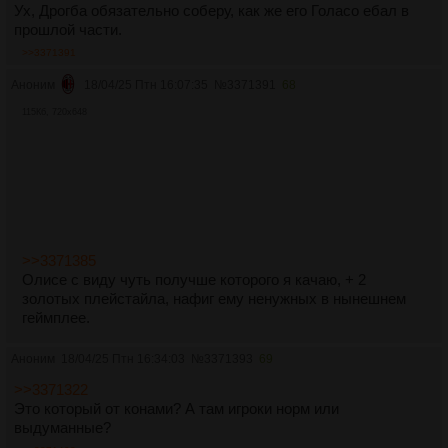
Ух, Дрогба обязательно соберу, как же его Голасо ебал в
прошлой части.
>>3371391
Аноним
18/04/25 Птн 16:07:35
№
3371391
68
115Кб, 720x648
>>3371385
Олисе с виду чуть получше которого я качаю, + 2
золотых плейстайла, нафиг ему ненужных в нынешнем
геймплее.
Аноним
18/04/25 Птн 16:34:03
№
3371393
69
>>3371322
Это который от конами? А там игроки норм или
выдуманные?