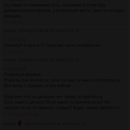
Ну какие-то изменения есть, например в этом году
добавили роли игроков, а в прошлой части, прости хоспаде,
женщин!
>>3371319
Аноним
18/04/25 Птн 08:48:39
№
3371319
61
>>3371317
Пожалуй я пока в 17 покатаю, жаль онлайна нет
>>3371322
Аноним
18/04/25 Птн 09:21:34
№
3371322
62
>>3371319
Попробуй efootball
Я месяц как вкатился, тупо топ как по мне, и бесплатно, и
без шизы с бабами, и без вайпов
Удручает что на двощике нет треда по ефутболу
Есть смысл делать? Илм какая то причина есть? Не
забанят если по приколу создам? Вдруг народ наберется
>>3371326
>>3371393
Аноним
18/04/25 Птн 09:48:46
№
3371326
63