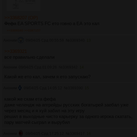
>>3368207 (OP)
Фефа
EA SPORTS FC ето говно а ЕА это кал
>>3369340
>>3387157
Аноним
09/04/25 Срд 00:55:58
№
3369340
13
>>3369321
все правильно сделали
Аноним
09/04/25 Срд 01:09:26
№
3369342
14
Какой же ето кал, зачем я ето запускаю?
Аноним
09/04/25 Срд 14:05:12
№
3369390
15
какой же скам ета фефа
даже челендж на апгрейды русских богатырей заебал уже
через месяц и я хуй забил на эту игру
решил в выходные чисто карьерку за одного игрока скатать,
пару матчей сыграл и вырубил
Аноним
09/04/25 Срд 17:25:12
№
3369417
16