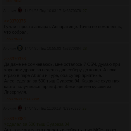
>>3370378
Аноним
14/04/25 Пнд 10:03:17
№
3370378
27
>>3370375
Гуллит просто аппарат. Аппаратище. Точно не пожалеешь,
что собрал.
>>3370384
Аноним
14/04/25 Пнд 10:55:03
№
3370384
28
>>3370378
Да даже не сомневаюсь, мне осталось 7 СБЧ, думаю при
хорошем дропе за неделю-две соберу до конца. А пока
играю в паре Абили и Туре, оба супер приятные.
Алсо, сделал за 500 тыщ Суареза 94. Какая же охуенная
карта получилась, прям флешбеки времён кусаки из
Ливерпуля.
>>3370386
>>3370399
Аноним
14/04/25 Пнд 11:06:18
№
3370386
29
>>3370384
>сделал за 500 тыщ Суареза 94
Ага, тоже хотел его сделать и собрать трио МСН, но хз