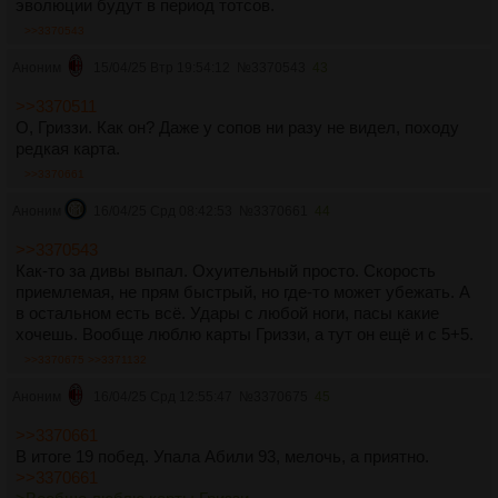
эволюции будут в период тотсов.
>>3370543
Аноним
15/04/25 Втр 19:54:12
№
3370543
43
>>3370511
О, Гриззи. Как он? Даже у сопов ни разу не видел, походу
редкая карта.
>>3370661
Аноним
16/04/25 Срд 08:42:53
№
3370661
44
>>3370543
Как-то за дивы выпал. Охуительный просто. Скорость
приемлемая, не прям быстрый, но где-то может убежать. А
в остальном есть всё. Удары с любой ноги, пасы какие
хочешь. Вообще люблю карты Гриззи, а тут он ещё и с 5+5.
>>3370675
>>3371132
Аноним
16/04/25 Срд 12:55:47
№
3370675
45
>>3370661
В итоге 19 побед. Упала Абили 93, мелочь, а приятно.
>>3370661