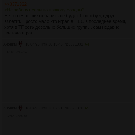
>>3371322
>Не забанят если по приколу создам?
Нет,конечно, никто банить не будет. Попробуй, вдруг
взлетит. Просто мало кто играл в ПЕС в последнее время,
хотя в ТГ есть довольно большие группы, сам недавно
полгода играл.
Аноним
18/04/25 Птн 10:15:45
№
3371332
64
176Кб, 720x714
Аноним
18/04/25 Птн 13:07:21
№
3371370
65
226Кб, 720x730