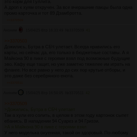
это корм для Гуллита.
А дроп к хуям откручен. За все вчерашние пакцы была одна
промо карточка и тот 89 Дзамбротта.
>>3370509
Аноним
15/04/25 Втр 16:33:49
№
3370509
41
>>3370503
Дожились, Бутра в СБЧ улетает. Всегда нравились его
карты, но сейчас да, его только в бюджетные составы. А я
Майкона 90 в пике с героями взял под возможные будущие
эво. Кафу еще тащит, но уже заметно тяжелее им играть на
фланге. Но все равно у него до сих пор крутые отборы, и
это даже без серебряного енота.
>>3370511
Аноним
15/04/25 Втр 16:50:05
№
3370511
42
>>3370509
>Дожились, Бутра в СБЧ улетает
Так а хули его солить, в целом в этом году картонок сыпет
ебанись. В нападении 94 Суарез и 94 Гриззи.
>А я Майкона 90 в пике с героями взял
У него моделька охуенная, такой он здоровый. По-любому