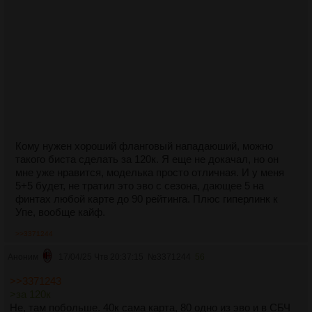
Кому нужен хороший фланговый нападаюший, можно
такого биста сделать за 120к. Я еще не докачал, но он
мне уже нравится, моделька просто отличная. И у меня
5+5 будет, не тратил это эво с сезона, дающее 5 на
финтах любой карте до 90 рейтинга. Плюс гиперлинк к
Упе, вообще кайф.
>>3371244
Аноним
17/04/25 Чтв 20:37:15
№
3371244
56
>>3371243
>за 120к
Не, там побольше. 40к сама карта, 80 одно из эво и в СБЧ