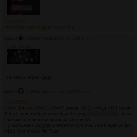
>>3369997
>Контора жестко дроп открутила
Аноним
12/04/25 Суб 22:40:28
№
3370074
25
2196Кб, 4000x1844
Но зато собрал Деда.
Аноним
14/04/25 Пнд 09:37:55
№
3370375
26
>>3369997
Сейм. Тупа за 10х87 и 15х87
нихуя
. За 11 побед в ВЛ 2 раза
Дель Пьеро трейд и антрейд и Ангерер
или как её там
, зато
в каком-то говнопаке вытащил Абили 93.
Ну норм, весь фоддер улетает в Гуллита. Уже предвкушаю
442 с Гуллитом и Яя Туре.