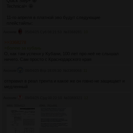
Quick Step+ 🤩
Technical+ 🤩
11-го апреля в платной эво будут следующие
плейстайлы:
Pinged Pass+ 🤩
Аноним
05/04/25 Суб 08:21:53
№
3368281
10
Press Proven+ 🤩
Tiki Taka+ 🤩
>>3368278
Важно! Если вы примените ранее два золотых
>болею за кубань
плейстайла, то игрок получит Pinged Pass+
О, как там успехи у Кубани, 100 лет про неё не слышал
ничего. Сам просто с Краснодарского края
На скрине самые популярные варианты с FUTGG. Даже
бронзовые карты получают топовые апгрейды и
Аноним
08/04/25 Втр 18:05:30
№
3369068
11
становятся в один уровень со всеми 📈
отправил в реал трента и какое же он говно не защищает и
медленный
Аноним
09/04/25 Срд 00:22:10
№
3369321
12
94Кб, 555x613
49Кб, 782x481