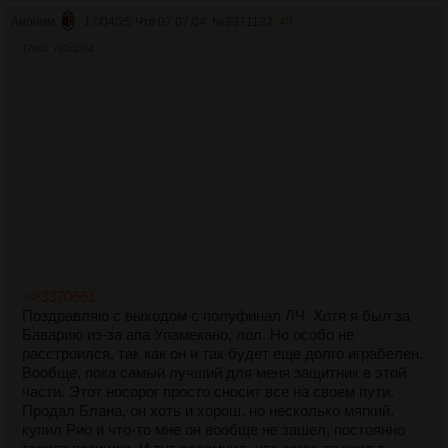
Аноним
17/04/25 Чтв 07:07:04
№
3371132
49
170Кб, 720x1294
>>3370661
Поздравляю с выходом с полуфинал ЛЧ. Хотя я был за
Баварию из-за апа Упамекано, лол. Но особо не
расстроился, так как он и так будет еще долго играбелен.
Вообще, пока самый лучший для меня защитник в этой
части. Этот носорог просто сносит все на своем пути.
Продал Блана, он хоть и хорош, но несколько мягкий,
купил Рио и что-то мне он вообще не зашел, постоянно