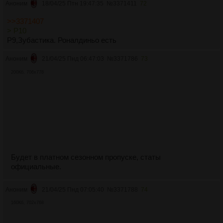
Аноним
18/04/25 Птн 19:47:35
№
3371411
72
>>3371407
> Р10
Р9,Зубастика. Роналдиньо есть
Аноним
21/04/25 Пнд 06:47:03
№
3371786
73
200Кб, 706x778
Будет в платном сезонном пропуске, статы
официальные.
Аноним
21/04/25 Пнд 07:05:40
№
3371788
74
160Кб, 702x768