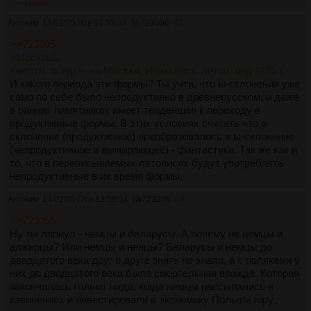
>>723096
Аноним
13/02/25 Чтв 17:33:38
№
723096
47
>>723095
>Московѣ
>местн. п. ед. ч. на Москви, Ипатьевск. летоп. под 1175 г.
И какого периода эти формы? Ты учти, что ы-склонения уже
само по себе было непродуктивно в древнерусском, и даже
в ранних памятниках имеет тенденцию к переходу в
продуктивные формы. В этих условиях считать что а-
склонение (продуктивное) преобразовалось в ы-склонение
(непродуктивное и вымирающее) - фантастика. Так же как и
то, что в переписываемых летописях будут употреблять
непродуктивные в их время формы.
Аноним
14/02/25 Птн 13:58:14
№
723206
48
>>723056
Ну ты ляпнул - немцы и беларусы. А почему не немцы и
алжирцы? Или немцы и ненцы? Беларусы и немцы до
двадцатого века друг о друге знать не знали, а с поляками у
них до двадцатого века была смертельная вражда. Которая
закончилась только тогда, когда немцы рассыпались в
извинениях и инвестировали в экономику Польши гору