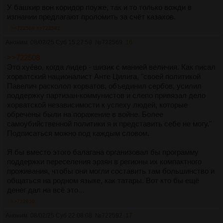
У башкир вон коридор поуже, так и то только вожди в
изгнании предлагают проломить за счёт казахов.
>>722569
>>722592
Аноним
08/02/25 Суб 15:27:59
№
722569
16
>>722508
Это хуёво, когда лидер - шизик с манией величия. Как писал
хорватский националист Анте Цилига, "своей политикой
Павелич расколол хорватов, объединил сербов, усилил
поддержку партизан-коммунистов и слепо привязал дело
хорватской независимости к успеху людей, которые
обречены были на поражение в войне. Более
самоубийственной политики я и представить себе не могу."
Подписаться можно под каждым словом.
Я бы вместо этого балагана организовал бы программу
поддержки переселения эрзян в регионы их компактного
проживания, чтобы они могли составить там большинство и
общаться на родном языке, как татары. Вот кто бы ещё
денег дал на всё это...
>>722630
Аноним
08/02/25 Суб 22:08:08
№
722592
17