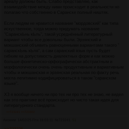
ареалу должны быть. Слабо представляю, как
взаимодействие между ними происходит в реальности но
полагаю что собственно в Саранске полный ништяк.
Если людям не нравится название "мордовский" как типа
искуственное, тогда можно придумать название
"СаранскЬнь кЬль", такой усреднëнный литературный
вариант чтобы все довольны были. Эрзянский и
мокшанский объявить равноценными вариантами такого "
саранскЬнь кЬля", а сам саранский язык пусть будет
гибким на допустимость диалектных форм и как можно
больше фонетическо-орфографически абстрактным и
морфологически очень очень продуктивным и вариативным
чтобы и мокшанская и эрзянская реальная по факту речь
могла легитимно кодифицироваться в таком "саранском
языке".
ХЗ я вообще ничего ни про тех ни про тех не знаю, не видел
как это практике всё происходит но чисто такая идея для
литературного стандарта.
>>723241
>>723302
Аноним
14/02/25 Птн 18:03:11
№
723241
51
>>723226