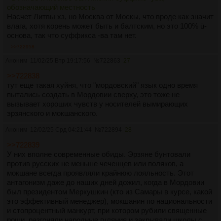
обозначающий местность
Насчет Литвы хз, но Москва от Москы, что вроде как значит
влага, хотя корень может быть и балтским, но это 100% ū-
основа, так что суффикса -ва там нет.
>>722958
Аноним
11/02/25 Втр 19:17:56
№
722863
27
>>722838
тут еще такая хуйня, что "мордовский" язык одно время
пытались создать в Мордовии сверху, это тоже не
вызывает хороших чувств у носителей вымирающих
эрзянского и мокшанского.
Аноним
12/02/25 Срд 04:21:44
№
722894
28
>>722839
У них вполне современные обиды. Эрзяне бунтовали
против русских не меньше чеченцев или поляков, а
мокшане всегда проявляли крайнюю лояльность. Этот
антагонизм даже до наших дней дожил, когда в Мордовии
был президентом Меркушкин (кто из Самары в курсе, какой
это эффективный менеджер), мокшанин по национальности
и стопроцентный манкурт, при котором рубили священные
рощи, разгоняли народные гуляния и закрывали школы с