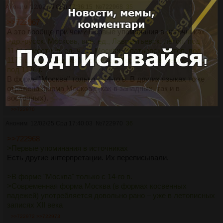
Аноним
12/02/25 Срд 17:36:15
№
722968
35
>>722967
А это вообще при чем? Первые упоминания в источниках
>др.-русск. Московь, вин. ед., Лаврентьевск. летоп. под
1177 г., местн. п. ед. ч. на Москви, Ипатьевск. летоп. под
1175 г., род. п. ед. из Москве, до Москвѣ, Ипатьевск. летоп.
под 1176 г.
В форме "Москва" только с 14-го в. В других языках тоже
отражена форма Московь (как в западных, так и в
восточных).
>>722970
Аноним
12/02/25 Срд 17:40:03
№
722970
36
>>722968
>Первые упоминания в источниках
Есть другие интерпретации. Их переписывали.
>В форме "Москва" только с 14-го в.
>Современная форма Москва (в формах косвенных
падежей) употребляется довольно рано – уже в летописных
записях XII века
>>722972
>>722973