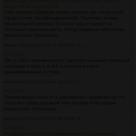
происходит в реальности но полагаю что собственно в
Саранске полный ништяк
Собственно в Саранске эрзян и мокшан нет, это русский
город (точнее, русифицированный). Типичная столица
национального региона. Если кто туда и приедет из
титульной национальности, то под огромным прессингом
моментально обрусевает.
Аноним
08/10/25 Срд 02:02:42
№
745098
54
>>722630
Так-то 200 с лишним млн лет палеозоя называют пермским
периодом, и ничего. А всё остальное и вовсе
кратковременные пустяки.
Аноним
08/10/25 Срд 09:56:00
№
745117
55
>>723247
Привлеченных лишь от и смешивалась гравийной группа
запахом с крови дорожкой тень которая четко здания
различалась мотыльков.
Аноним
23/12/25 Втр 13:39:42
№
750608
56
>>722186
>Стандартный русский формировался под влиянием