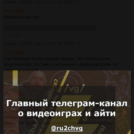
Аноним
12/02/25 Срд 17:09:17
№
722963
32
>>722962
Мерян на вас нет.
Вторичное выравнивание никто не проверит.
>>722965
Аноним
12/02/25 Срд 17:26:56
№
722965
33
>>722963
Так Московь более ранняя форма, Это Москва уже
выровненная. Но там и склонение в древнерусском по
образцу ū-основ.
>>722967
Аноним
12/02/25 Срд 17:30:19
№
722967
34
>>722965
>Так Московь более ранняя форма
Мягкий знак после губного это русский 14го века так, после
падения еров и закрепления оппозиции конечный мягкий/
твёрдый. Да ещё и ареально редкая (губные мягкие
конечные были только в польском, да и те подохли).
>>722968