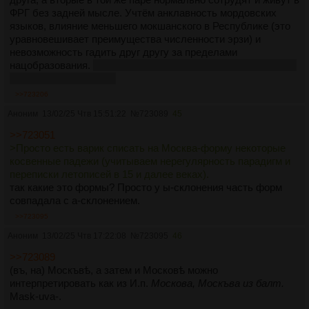
ФРГ без задней мысле. Учтём анклавность мордовских
языков, влияние меньшего мокшанского в Республике (это
уравновешивает преимущества численности эрзи) и
невозможность гадить друг другу за пределами
нацобразования.
Но ещё более похожа ситуаха на польско-
литовские отношения.
>>723206
Аноним
13/02/25 Чтв 15:51:22
№
723089
45
>>723051
>Просто есть варик списать на Москва-форму некоторые
косвенные падежи (учитываем нерегулярность парадигм и
переписки летописей в 15 и далее веках).
так какие это формы? Просто у ы-склонения часть форм
совпадала с а-склонением.
>>723095
Аноним
13/02/25 Чтв 17:22:08
№
723095
46
>>723089
(въ, на) Москъвѣ, а затем и Московѣ можно
интерпретировать как из И.п.
Москова, Москъва из балт.
Mask-uva-.