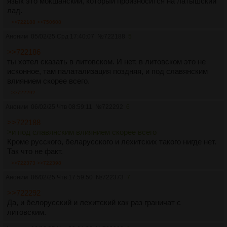
язык это мокшанский, который произносится на латышский
лад.
>>722188
>>750608
Аноним
05/02/25 Срд 17:40:07
№
722188
5
>>722186
ты хотел сказать в литовском. И нет, в литовском это не
исконное, там палатализация поздняя, и под славянским
влиянием скорее всего.
>>722292
Аноним
06/02/25 Чтв 08:59:11
№
722292
6
>>722188
>и под славянским влиянием скорее всего
Кроме русского, беларусского и лехитских такого нигде нет.
Так что не факт.
>>722373
>>722398
Аноним
06/02/25 Чтв 17:59:50
№
722373
7
>>722292
Да, и белорусский и лехитский как раз граничат с
литовским.