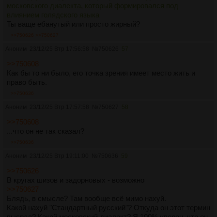
московского диалекта, который формировался под
влиянием голядского языка
Ты ваще ебанутый или просто жирный?
>>750626
>>750627
Аноним
23/12/25 Втр 17:56:58
№
750626
57
>>750608
Как бы то ни было, его точка зрения имеет место жить и
право быть.
>>750636
Аноним
23/12/25 Втр 17:57:58
№
750627
58
>>750608
...что он не так сказал?
>>750636
Аноним
23/12/25 Втр 19:11:00
№
750636
59
>>750626
В кругах шизов и задорновых - возможно
>>750627
Блядь, в смысле? Там вообще всё мимо нахуй.
Какой нахуй "Стандартный русский"? Откуда он этот термин
высрал? Какой московский диалект? Я 100% уверен, что он