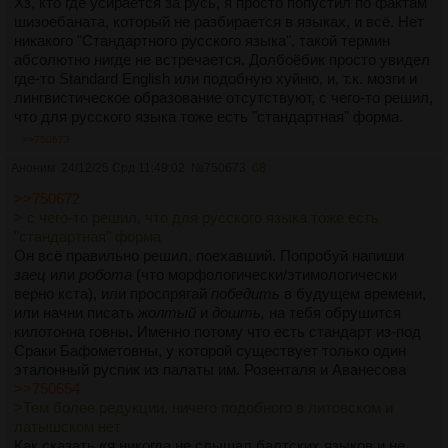
Хз, кто где усирается за русь, я просто попустил по фактам
шизоебаната, который не разбирается в языках, и всё. Нет
никакого "Стандартного русского языка", такой термин
абсолютно нигде не встречается. Долбоёбик просто увидел
где-то Standard English или подобную хуйню, и, т.к. мозги и
лингвистическое образование отсутствуют, с чего-то решил,
что для русского языка тоже есть "стандартная" форма.
>>750673
Аноним
24/12/25 Срд 11:49:02
№
750673
68
>>750672
> с чего-то решил, что для русского языка тоже есть
"стандартная" форма
Он всё правильно решил, поехавший. Попробуй напиши
заец
или
робота
(что морфологически/этимологически
верно кста), или проспрягай
победить
в будущем времени,
или начни писать
жолтый
и
дошть,
на тебя обрушится
килотонна говны. Именно потому что есть стандарт из-под
Сраки Бафометовны, у которой существует только один
эталонный руспик из палаты им. Розенталя и Аванесова
>>750654
>Тем более редукции, ничего подобного в литовском и
латышском нет
Как сказать «я никогда не слышал балтских языков и не