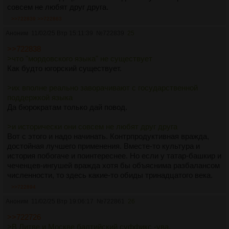
совсем не любят друг друга.
>>722839
>>722863
Аноним
11/02/25 Втр 15:11:39
№
722839
25
>>722838
>что "мордовского языка" не существует
Как будто югорский существует.
>их вполне реально заворачивают с государственной
поддержкой языка
Да бюрократам только дай повод.
>и исторически они совсем не любят друг друга
Вот с этого и надо начинать. Контрпродуктивная вражда,
достойная лучшего применения. Вместе-то культура и
история побогаче и поинтереснее. Но если у татар-башкир и
чеченцев-ингушей вражда хотя бы объяснима разбалансом
численности, то здесь какие-то обиды тринадцатого века.
>>722894
Аноним
11/02/25 Втр 19:06:17
№
722861
26
>>722726
>В Литве и Москве балтийский суффикс -ува,