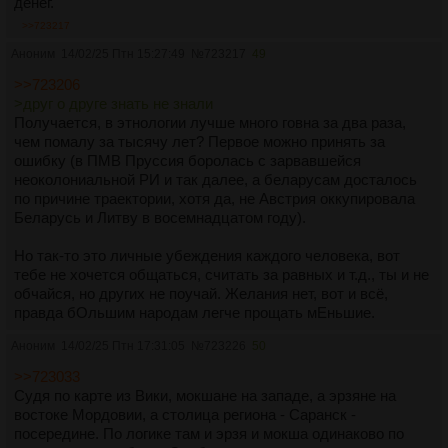
денег.
>>723217
Аноним
14/02/25 Птн 15:27:49
№
723217
49
>>723206
>друг о друге знать не знали
Получается, в этнологии лучше много говна за два раза,
чем помалу за тысячу лет? Первое можно принять за
ошибку (в ПМВ Пруссия боролась с зарвавшейся
неоколониальной РИ и так далее, а беларусам досталось
по причине траектории, хотя да, не Австрия оккупировала
Беларусь и Литву в восемнадцатом году).
Но так-то это личные убеждения каждого человека, вот
тебе не хочется общаться, считать за равных и т.д., ты и не
обчайся, но других не поучай. Желания нет, вот и всё,
правда бОльшим народам легче прощать мЕньшие.
Аноним
14/02/25 Птн 17:31:05
№
723226
50
>>723033
Судя по карте из Вики, мокшане на западе, а эрзяне на
востоке Мордовии, а столица региона - Саранск -
посередине. По логике там и эрзя и мокша одинаково по