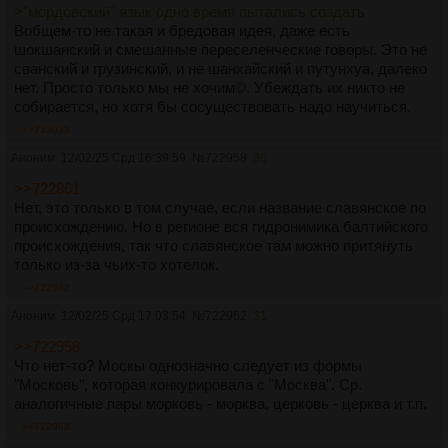
>"мордовский" язык одно время пытались создать
Вобщем-то не такая и бредовая идея, даже есть
шокшанский и смешанные переселенческие говоры. Это не
сванский и грузинский, и не шанхайский и путунхуа, далеко
нет. Просто только мы не хочим©. Убеждать их никто не
собирается, но хотя бы сосуществовать надо научиться.
>>723033
Аноним
12/02/25 Срд 16:39:59
№
722958
30
>>722861
Нет, это только в том случае, если название славянское по
происхождению. Но в регионе вся гидронимика балтийского
происхождения, так что славянское там можно притянуть
только из-за чьих-то хотелок.
>>722962
Аноним
12/02/25 Срд 17:03:54
№
722962
31
>>722958
Что нет-то? Москы однозначно следует из формы
"Московь", которая конкурировала с "Москва". Ср.
аналогичные пары морковь - морква, церковь - церква и т.п.
>>722963