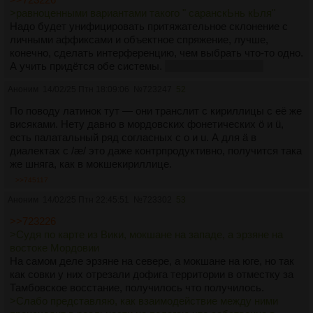
>равноценными вариантами такого " саранскЬнь кЬля"
Надо будет унифицировать притяжательное склонение с
личными аффиксами и объектное спряжение, лучше,
конечно, сделать интерференцию, чем выбрать что-то одно.
А учить придётся обе системы.
Токо пошлют лесом.
Аноним
14/02/25 Птн 18:09:06
№
723247
52
По поводу латинок тут — они транслит с кириллицы с её же
висяками. Нету давно в мордовских фонетических ö и ü,
есть палатальный ряд согласных с o и u. А для ä в
диалектах с /æ/ это даже контрпродуктивно, получится така
же шняга, как в мокшекириллице.
>>745117
Аноним
14/02/25 Птн 22:45:51
№
723302
53
>>723226
>Судя по карте из Вики, мокшане на западе, а эрзяне на
востоке Мордовии
На самом деле эрзяне на севере, а мокшане на юге, но так
как совки у них отрезали дофига территории в отместку за
Тамбовское восстание, получилось что получилось.
>Слабо представляю, как взаимодействие между ними