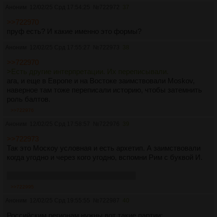
Аноним
12/02/25 Срд 17:54:25
№
722972
37
>>722970
пруф есть? И какие именно это формы?
Аноним
12/02/25 Срд 17:55:27
№
722973
38
>>722970
>Есть другие интерпретации. Их переписывали.
ага, и еще в Европе и на Востоке заимствовали Moskov,
наверное там тоже переписали историю, чтобы затемнить
роль балтов.
>>722976
Аноним
12/02/25 Срд 17:58:57
№
722976
39
>>722973
Так это Москоу условная и есть архетип. А заимствовали
когда угодно и через кого угодно, вспомни Рим с буквой И.
Давай скажем, что у этрусков было И.
>>722995
Аноним
12/02/25 Срд 19:55:55
№
722987
40
Российским регионам нужны вот такие партии: