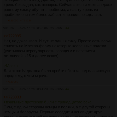
хрень без задач, как нюнорск. Сейчас эрзян и мокшан даже
родному языку обучить проблема, а на эту хрень из
пробирки они тем более забьют и правильно сделают.
>>723056
>>723226
Аноним
13/02/25 Чтв 10:28:06
№
723051
43
>>722995
Нет, не доказывал. И тут не один я сижу. Просто есть варик
списать на Москва-форму некоторые косвенные падежи
(учитываем нерегулярность парадигм и переписки
летописей в 15 и далее веках).
>Москы
Для этого Ы должна была пройти обкатка под славянскую
парадигму, о чом ы рэчь.
>>723089
Аноним
13/02/25 Чтв 10:41:20
№
723056
44
>>723033
>взаимные претензии были с тринадцатого века
Эмм, с одной стороны немцы и поляки, а с другой стороны
немцы и беларусы. Первые соседят и ненавидят друг
друга, а вторые в той же паре нормально сотрудят и живут в