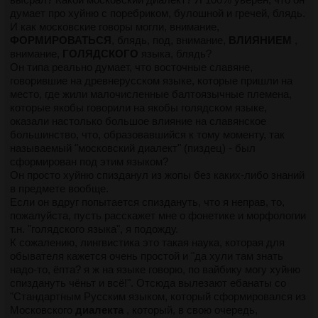
думает про хуйню с поребриком, булошной и гречей, блядь.
И как московские говоры могли, внимание,
ФОРМИРОВАТЬСЯ
, блядь, под, внимание,
ВЛИЯНИЕМ
,
внимание,
ГОЛЯДСКОГО
языка, блядь?
Он типа реально думает, что восточные славяне,
говорившие на древнерусском языке, которые пришли на
место, где жили малочисленные балтоязычные племена,
которые якобы говорили на якобы голядском языке,
оказали настолько большое влияние на славянское
большинство, что, образовавшийся к тому моменту, так
называемый "московский диалект" (пиздец) - был
сформирован под этим языком?
Он просто хуйню спизданул из жопы без каких-либо знаний
в предмете вообще.
Если он вдруг попытается спиздануть, что я неправ, то,
пожалуйста, пусть расскажет мне о фонетике и морфологии
т.н. "голядского языка", я подожду.
К сожалению, лингвистика это такая наука, которая для
обывателя кажется очень простой и "да хули там знать
надо-то, ёпта? я ж на языке говорю, по вайбику могу хуйню
спиздануть чёньт и всё!". Отсюда вылезают ебанаты со
"Стандартным Русским языком, который сформировался из
Московского
диалекта
, который, в свою очередь,