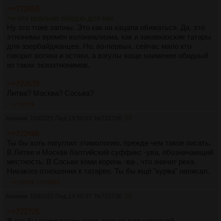
>>722650
>и это реально обидно для них
Ну это тоже загоны. Это как на кацапа обижаться. Да, это
этнонимы времён колониализма, как и закавказские татары
для азербайджанцев. Но, во-первых, сейчас мало кто
говорит вотяки и остяки, а вогулы воще наименее обидный
из таких экзоэтнонимов.
>>722678
Литва? Москва? Сосьва?
>>722726
Аноним
10/02/25 Пнд 13:50:03
№
722726
22
>>722686
Ты бы хоть погуглил этимологию, прежде чем такое писать.
В Литве и Москве балтийский суффикс -ува, обозначающий
местность. В Сосьве коми корень -ва-, что значит река.
Никакого отношения к татарве. Ты бы ещё "курва" написал.
>>722736
>>722861
Аноним
10/02/25 Пнд 14:40:47
№
722736
23
>>722726
Я как бы этимологию знаю, только для народной