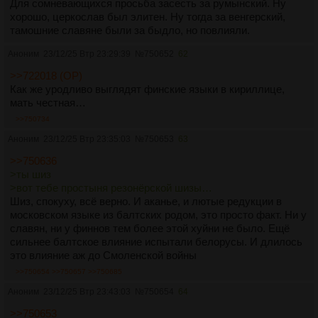
Для сомневающихся просьба засесть за румынский. Ну
хорошо, церкослав был элитен. Ну тогда за венгерский,
тамошние славяне были за быдло, но повлияли.
Аноним
23/12/25 Втр 23:29:39
№
750652
62
>>722018 (OP)
Как же уродливо выглядят финские языки в кириллице,
мать честная…
>>750734
Аноним
23/12/25 Втр 23:35:03
№
750653
63
>>750636
>ты шиз
>вот тебе простыня резонёрской шизы…
Шиз, спокуху, всё верно. И аканье, и лютые редукции в
московском языке из балтских родом, это просто факт. Ни у
славян, ни у финнов тем более этой хуйни не было. Ещё
сильнее балтское влияние испытали белорусы. И длилось
это влияние аж до Смоленской войны
>>750654
>>750657
>>750685
Аноним
23/12/25 Втр 23:43:03
№
750654
64
>>750653