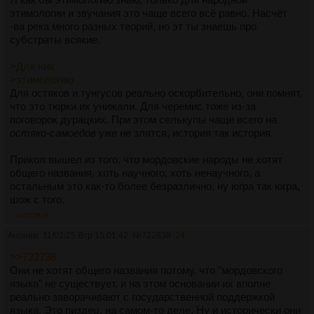
этимологии и звучания это чаще всего всё равно. Насчёт
-ва река много разных теорий, но эт ты знаешь про
субстраты всякие.
>Для них
>этимологию
Для остяков и тунгусов реально оскорбительно, они помнят,
что это тюрки их унижали. Для черемис тоже из-за
поговорок дурацких. При этом селькупы чаще всего на
остяко-самоедов
уже не злятся, история так история.
Прикол вышел из того, что мордовские народы не хотят
общего названия, хоть научного, хоть ненаучного, а
остальным это как-то более безразлично, ну югра так югра,
шож с того.
>>722838
Аноним
11/02/25 Втр 15:01:42
№
722838
24
>>722736
Они не хотят общего названия потому, что "мордовского
языка" не существует, и на этом основании их вполне
реально заворачивают с государственной поддержкой
языка. Это пиздец, на самом-то деле. Ну и исторически они