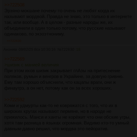
>>722508
Эрзяно-мокшане почему-то очень не любят когда их
называют мордвой. Правда не знаю, это только в интернете
так, или вообще. А в целом - разные народы же, их
объединили в один только потому, что русские называют
одинаково, по экзоэтнониму.
>>722630
Аноним
09/02/25 Вск 10:30:16
№
722630
18
>>722569
>шизик с манией величия
При этом ихов шизик закрывает глАзы на притеснение
поляков, румын и венгров в Украйине, за довгую гривню.
Ему там хорошо объяснили, что кацапы враги, они ж
финаугрэ, а он нет, потому как он за всех хороших.
>>722592
Коми и удмурты как-то не ковряжатся с того, что их в
широких кругах называют пермяне, но в народе не
прижилось. Манси и ханты не корёжит что они обские угры,
хотя там разница в языках огромная. Видимо кто-то умный
давным-давно решил, что мордва это пейоратив.