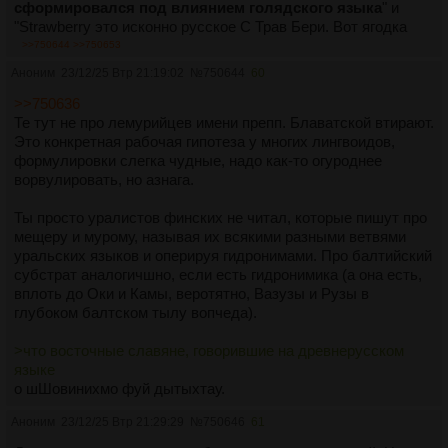
сформировался под влиянием голядского языка
" и
"Strawberry это исконно русское С Трав Бери. Вот ягодка
клубничка, ты же её с трав берёшь? Вот и Стробери
>>750644
>>750653
английское как раз оттуда пошло!" Это было бы смешно,
Аноним
23/12/25 Втр 21:19:02
№
750644
60
если бы не было так печально, ёбаный в рот.
>>750636
Те тут не про лемурийцев имени препп. Блаватской втирают.
Это конкретная рабочая гипотеза у многих лингвоидов,
формулировки слегка чудные, надо как-то огуроднее
ворвулировать, но азнага.
Ты просто уралистов финских не читал, которые пишут про
мещеру и мурому, называя их всякими разными ветвями
уральских языков и оперируя гидронимами. Про балтийский
субстрат аналогичшно, если есть гидронимика (а она есть,
вплоть до Оки и Камы, веротятно, Вазузы и Рузы в
глубоком балтском тылу вопчеда).
>что восточные славяне, говорившие на древнерусском
языке
о шШовинихмо фуй дытыхтау.
Аноним
23/12/25 Втр 21:29:29
№
750646
61