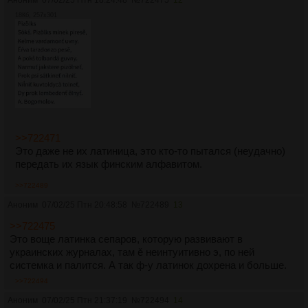
18Кб, 257x301
>>722471
Это даже не их латиница, это кто-то пытался (неудачно)
передать их язык финским алфавитом.
>>722489
Аноним
07/02/25 Птн 20:48:58
№
722489
13
>>722475
Это воще латинка сепаров, которую развивают в
украинских журналах, там ě неинтуитивно э, по ней
системка и палится. А так ф-у латинок дохрена и больше.
>>722494
Аноним
07/02/25 Птн 21:37:19
№
722494
14