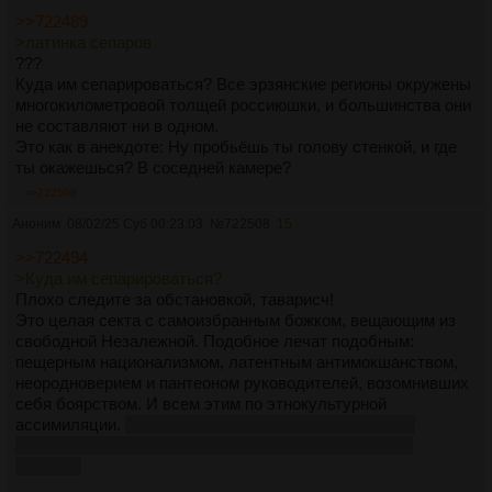
>>722489
>латинка сепаров
???
Куда им сепарироваться? Все эрзянские регионы окружены
многокилометровой толщей россиюшки, и большинства они
не составляют ни в одном.
Это как в анекдоте: Ну пробьёшь ты голову стенкой, и где
ты окажешься? В соседней камере?
>>722508
Аноним
08/02/25 Суб 00:23:03
№
722508
15
>>722494
>Куда им сепарироваться?
Плохо следите за обстановкой, таварисч!
Это целая секта с самоизбранным божком, вещающим из
свободной Незалежной. Подобное лечат подобным:
пещерным национализмом, латентным антимокшанством,
неородноверием и пантеоном руководителей, возомнивших
себя боярством. И всем этим по этнокультурной
ассимиляции.
Не, я кэшна не против федерализма и
самоопределения масс, но не таким же валенком по
колодцу.