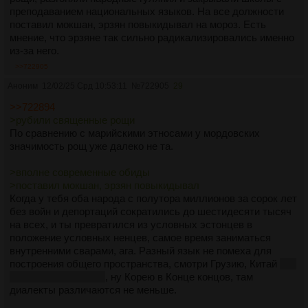
преподаванием национальных языков. На все должности
поставил мокшан, эрзян повыкидывал на мороз. Есть
мнение, что эрзяне так сильно радикализировались именно
из-за него.
>>722905
Аноним
12/02/25 Срд 10:53:11
№
722905
29
>>722894
>рубили священные рощи
По сравнению с марийскими этносами у мордовских
значимость рощ уже далеко не та.
>вполне современные обиды
>поставил мокшан, эрзян повыкидывал
Когда у тебя оба народа с полутора миллионов за сорок лет
без войн и депортаций сократились до шестидесяти тысяч
на всех, и ты превратился из условных эстонцев в
положение условных ненцев, самое время заниматься
внутренними сварами, ага. Разный язык не помеха для
построения общего пространства, смотри Грузию, Китай
без
Тибета и Синьцзяна
, ну Корею в Конце концов, там
диалекты различаются не меньше.