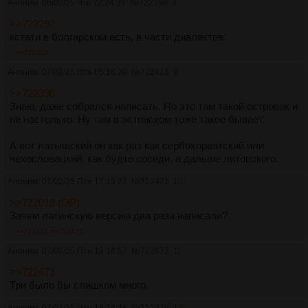
Аноним
06/02/25 Чтв 22:24:39
№
722398
8
>>722292
кстати в болгарском есть, в части диалектов.
>>722413
Аноним
07/02/25 Птн 05:16:20
№
722413
9
>>722398
Знаю, даже собрался написать. Но это там такой островок и
не настолько. Ну там в эстонском тоже такое бывает.
А вот латышский он как раз как сербохорватский или
чехословацкий, как будто соседи, а дальше литовского.
Аноним
07/02/25 Птн 17:13:27
№
722471
10
>>722018 (OP)
Зачем латинскую версию два раза написали?
>>722473
>>722475
Аноним
07/02/25 Птн 18:14:17
№
722473
11
>>722471
Три было бы слишком много.
Аноним
07/02/25 Птн 18:24:48
№
722475
12