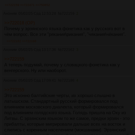
>>722159
>>722471
>>750652
Аноним
05/02/25 Срд 12:53:28
№
722159
2
>>722018 (OP)
Почему у эрзянского языка фонетика как у русского вот в
чём вопрос. Все эти "рякания\рикания", "чякания\чёкания".
>>722162
>>722186
Аноним
05/02/25 Срд 13:17:36
№
722162
3
>>722159
А теперь подумай, почему у словацкого фонетика как у
венгерского. Ну или наоборот.
Аноним
05/02/25 Срд 17:09:41
№
722186
4
>>722159
Это исконно балтийские черты, их хорошо слышно в
латышском. Стандартный русский формировался под
влиянием московского диалекта, который формировался
под влиянием голядского языка. Голядь пришла на Оку из
Литвы. С эрзянским языком то же самое, предки эрзян - это
прибалты, которые мигрировали дальше всех на восток и
слились с коренным населением (мокшанами). Эрзянский