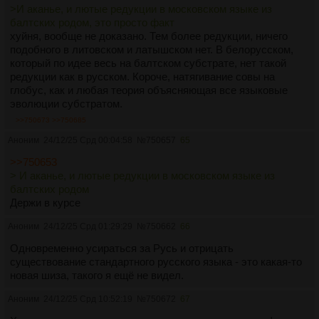
>И аканье, и лютые редукции в московском языке из
балтских родом, это просто факт
хуйня, вообще не доказано. Тем более редукции, ничего
подобного в литовском и латышском нет. В белорусском,
который по идее весь на балтском субстрате, нет такой
редукции как в русском. Короче, натягивание совы на
глобус, как и любая теория объясняющая все языковые
эволюции субстратом.
>>750673
>>750685
Аноним
24/12/25 Срд 00:04:58
№
750657
65
>>750653
> И аканье, и лютые редукции в московском языке из
балтских родом
Держи в курсе
Аноним
24/12/25 Срд 01:29:29
№
750662
66
Одновременно усираться за Русь и отрицать
существование стандартного русского языка - это какая-то
новая шиза, такого я ещё не видел.
Аноним
24/12/25 Срд 10:52:19
№
750672
67