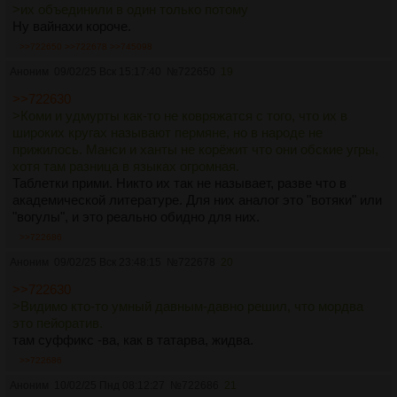
>их объединили в один только потому
Ну вайнахи короче.
>>722650
>>722678
>>745098
Аноним
09/02/25 Вск 15:17:40
№
722650
19
>>722630
>Коми и удмурты как-то не ковряжатся с того, что их в
широких кругах называют пермяне, но в народе не
прижилось. Манси и ханты не корёжит что они обские угры,
хотя там разница в языках огромная.
Таблетки прими. Никто их так не называет, разве что в
академической литературе. Для них аналог это "вотяки" или
"вогулы", и это реально обидно для них.
>>722686
Аноним
09/02/25 Вск 23:48:15
№
722678
20
>>722630
>Видимо кто-то умный давным-давно решил, что мордва
это пейоратив.
там суффикс -ва, как в татарва, жидва.
>>722686
Аноним
10/02/25 Пнд 08:12:27
№
722686
21