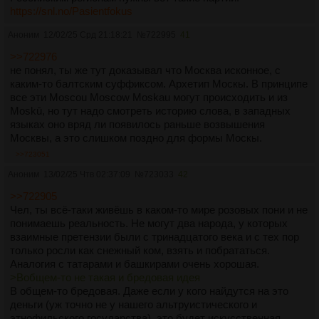
https://snl.no/Pasientfokus
Аноним
12/02/25 Срд 21:18:21
№
722995
41
>>722976
не понял, ты же тут доказывал что Москва исконное, с
каким-то балтским суффиксом. Архетип Москы. В принципе
все эти Moscou Moscow Moskau могут происходить и из
Moskū, но тут надо смотреть историю слова, в западных
языках оно вряд ли появилось раньше возвышения
Москвы, а это слишком поздно для формы Москы.
>>723051
Аноним
13/02/25 Чтв 02:37:09
№
723033
42
>>722905
Чел, ты всё-таки живёшь в каком-то мире розовых пони и не
понимаешь реальность. Не могут два народа, у которых
взаимные претензии были с тринадцатого века и с тех пор
только росли как снежный ком, взять и побрататься.
Аналогия с татарами и башкирами очень хорошая.
>Вобщем-то не такая и бредовая идея
В общем-то бредовая. Даже если у кого найдутся на это
деньги (уж точно не у нашего альтруистического и
этнофильского государства), это будет искусственная