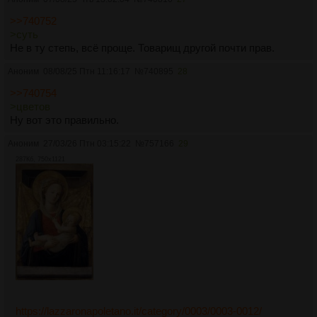
>>740752
>суть
Не в ту степь, всё проще. Товарищ другой почти прав.
Аноним
08/08/25 Птн 11:16:17
№
740895
28
>>740754
>цветов
Ну вот это правильно.
Аноним
27/03/26 Птн 03:15:22
№
757166
29
287Кб, 750x1121
https://lazzaronapoletano.it/category/0003/0003-0012/