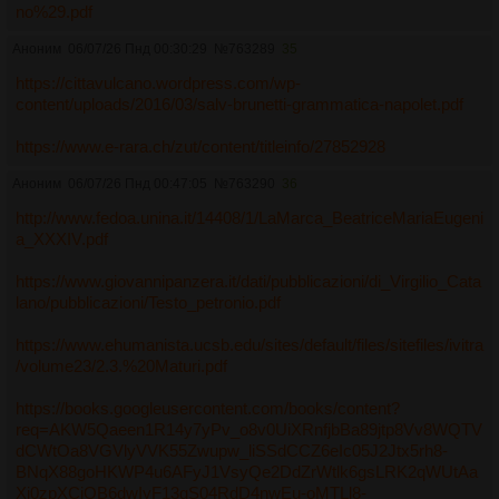
no%29.pdf
Аноним
06/07/26 Пнд 00:30:29
№
763289
35
https://cittavulcano.wordpress.com/wp-
content/uploads/2016/03/salv-brunetti-grammatica-napolet.pdf
https://www.e-rara.ch/zut/content/titleinfo/27852928
Аноним
06/07/26 Пнд 00:47:05
№
763290
36
http://www.fedoa.unina.it/14408/1/LaMarca_BeatriceMariaEugeni
a_XXXIV.pdf
https://www.giovannipanzera.it/dati/pubblicazioni/di_Virgilio_Cata
lano/pubblicazioni/Testo_petronio.pdf
https://www.ehumanista.ucsb.edu/sites/default/files/sitefiles/ivitra
/volume23/2.3.%20Maturi.pdf
https://books.googleusercontent.com/books/content?
req=AKW5Qaeen1R14y7yPv_o8v0UiXRnfjbBa89jtp8Vv8WQTV
dCWtOa8VGVlyVVK55Zwupw_liSSdCCZ6eIc05J2Jtx5rh8-
BNqX88goHKWP4u6AFyJ1VsyQe2DdZrWtlk6gsLRK2qWUtAa
Xi0zpXCiOB6dwIyF13qS04RdD4nwEu-oMTLl8-