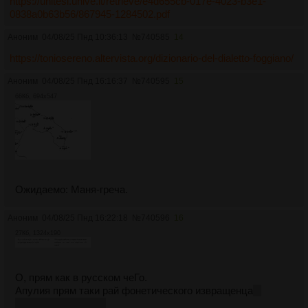
https://unitesi.unive.it/retrieve/e4d655cb-017e-4023-b3e1-
0838a0b63b56/867945-1284502.pdf
Аноним
04/08/25 Пнд 10:36:13
№
740585
14
https://toniosereno.altervista.org/dizionario-del-dialetto-foggiano/
Аноним
04/08/25 Пнд 16:16:37
№
740595
15
66Кб, 694x547
Ожидаемо: Маня-греча.
Аноним
04/08/25 Пнд 16:22:18
№
740596
16
27Кб, 1324x190
О, прям как в русском чеГо.
Апулия прям таки рай фонетического извращенца
в
хорошем смысьле.