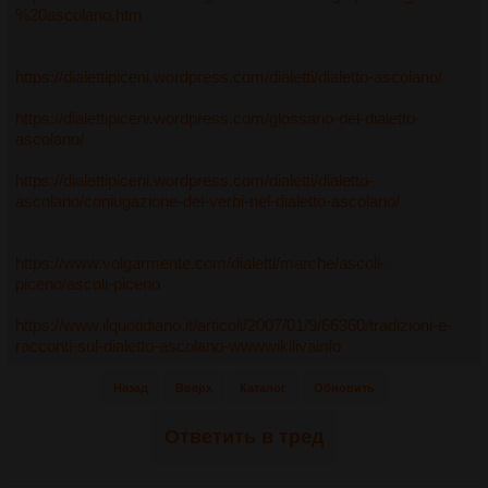
%20ascolano.htm
https://dialettipiceni.wordpress.com/dialetti/dialetto-ascolano/
https://dialettipiceni.wordpress.com/glossario-del-dialetto-
ascolano/
https://dialettipiceni.wordpress.com/dialetti/dialetto-
ascolano/coniugazione-dei-verbi-nel-dialetto-ascolano/
https://www.volgarmente.com/dialetti/marche/ascoli-
piceno/ascoli-piceno
https://www.ilquotidiano.it/articoli/2007/01/9/66360/tradizioni-e-
racconti-sul-dialetto-ascolano-wwwwikilivainfo
Назад
Вверх
Каталог
Обновить
Ответить в тред