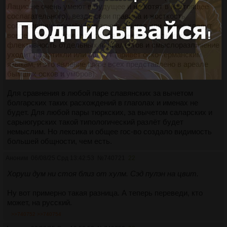
Лацио не очень умеют в будущее и не хотят в настоящее
сослагательного), везде свои правила и жосткость
согласования времён (где-то она другая или на неё кладут
вовсе). Плюс к тому эта самая фонетика сильно коцает
флективность отдельных яздиалектов и смыслоразличение
уходит на артикли или аблаут (привет оско-германским
языкам, и это явление шире всех представлено в ареале
бымших осков и умбров).
Для сравнения в любой паре славянских за вычетом
болгарских таких расхождений в глаголах и именах не
будет. Для любой пары тюркских, за вычетом саларских и
сарыюгурских такой типологический разлёт будет
немыслим. Но лексика и общее гос-во создало видимость
большей общности, чем есть.
Аноним
06/08/25 Срд 13:42:53
№
740721
22
Хоруш дум ни стоя близ от хулм. Сэд пулэн на цвит.
Ну вот примерно такая разница. А теперь переведи, кто
может, на русский.
>>740752
>>740754