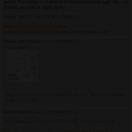
конце. Попадёшь к старикам в Неаполитанское царство, что
Паоло, что Паола, один хрен.
Аноним
28/07/25 Пнд 03:09:38
№
739982
11
https://comune.cerignola.fg.it/wp-
content/uploads/2023/11/Dizionario-dei-cognomi-e-.pdf
Аноним
28/07/25 Пнд 03:19:34
№
739983
12
71Кб, 702x687
http://www.fedoa.unina.it/14408/1/LaMarca_BeatriceMariaEug
enia_XXXIV.pdf
Аноним
04/08/25 Пнд 10:14:57
№
740582
13
https://www.aisv.it/StudiAISV/2020/vol_7/003_Carbutti.pdf