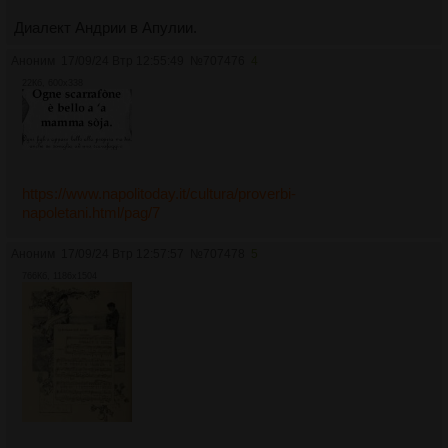
Диалект Андрии в Апулии.
Аноним
17/09/24 Втр 12:55:49
№
707476
4
22Кб, 600x338
https://www.napolitoday.it/cultura/proverbi-
napoletani.html/pag/7
Аноним
17/09/24 Втр 12:57:57
№
707478
5
766Кб, 1186x1504