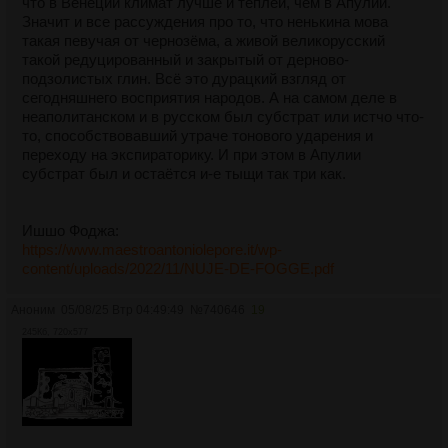
что в Венеции климат лучше и теплей, чем в Апулии.
Значит и все рассуждения про то, что ненькина мова
такая певучая от чернозёма, а живой великорусский
такой редуцированный и закрытый от дерново-
подзолистых глин. Всё это дурацкий взгляд от
сегодняшнего восприятия народов. А на самом деле в
неаполитанском и в русском был субстрат или истчо что-
то, способствовавший утраче тонового ударения и
переходу на экспираторику. И при этом в Апулии
субстрат был и остаётся и-е тыщи так три как.
Ишшо Фоджа:
https://www.maestroantoniolepore.it/wp-
content/uploads/2022/11/NUJE-DE-FOGGE.pdf
Аноним
05/08/25 Втр 04:49:49
№
740646
19
245Кб, 720x577