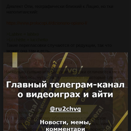
Диалект Опи, географически близкий к Лацио, но тки
наполитанский:
https://www.prolocopi.it/dizionario-opiano-l/
>Labbre = labbro
>Lcchètte = lucchetto
Такие перегласовки случаются от редукции, так что
может она там и есть.
Аноним
06/08/25 Срд 10:45:34
№
740714
20
Насколько сильно итальянские нахрюки отличаются между
собой? Небось, чуть иначе произносят некоторые слова —
всё, уже другой язык.
>>740718
Аноним
06/08/25 Срд 12:58:03
№
740718
21
>>740714
>чуть иначе произносят некоторые слова
Ну как, добавь к этому обязательное клитическое
спряжение (ты т видь, я а видь против видишь, вижу),
выпадение времён (севернее По не знают аориста, южнее