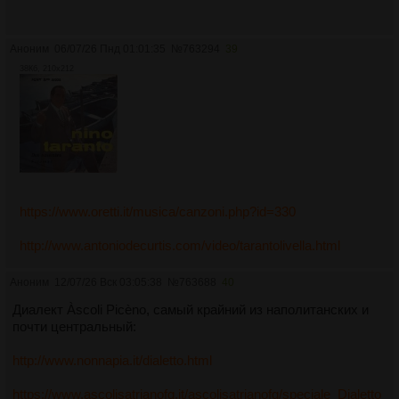
Аноним
06/07/26 Пнд 01:01:35
№
763294
39
38Кб, 210x212
https://www.oretti.it/musica/canzoni.php?id=330
http://www.antoniodecurtis.com/video/tarantolivella.html
Аноним
12/07/26 Вск 03:05:38
№
763688
40
Диалект Àscoli Picèno, самый крайний из наполитанских и
почти центральный:
http://www.nonnapia.it/dialetto.html
https://www.ascolisatrianofg.it/ascolisatrianofg/speciale_Dialetto