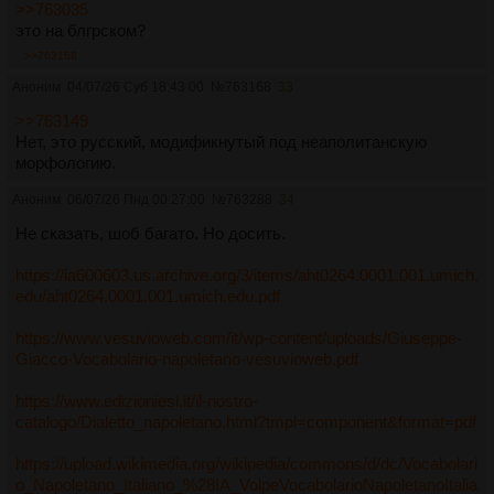
>>763035
это на блгрском?
>>763168
Аноним
04/07/26 Суб 18:43:00
№
763168
33
>>763149
Нет, это русский, модификнутый под неаполитанскую
морфологию.
Аноним
06/07/26 Пнд 00:27:00
№
763288
34
Не сказать, шоб багато. Но досить.
https://ia600603.us.archive.org/3/items/aht0264.0001.001.umich.
edu/aht0264.0001.001.umich.edu.pdf
https://www.vesuvioweb.com/it/wp-content/uploads/Giuseppe-
Giacco-Vocabolario-napoletano-vesuvioweb.pdf
https://www.edizioniesi.it/il-nostro-
catalogo/Dialetto_napoletano.html?tmpl=component&format=pdf
https://upload.wikimedia.org/wikipedia/commons/d/dc/Vocabolari
o_Napoletano_Italiano_%28IA_VolpeVocabolarioNapoletanoItalia