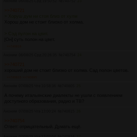
Аноним
06/08/25 Срд 19:50:52
№
740752
23
>>740721
> Хоруш дум ни стоя близ от хулм
Хорош дом не стоит близко от холма.
> Сэд пулэн на цвит.
[Он] суть полон на цвет.
>>740816
Аноним
06/08/25 Срд 20:26:35
№
740754
24
>>740721
хороший дом не стоит близко от холма. Сад полон цветов.
>>740815
>>740895
Аноним
07/08/25 Чтв 10:58:36
№
740805
25
А почему итальянские диалекты не ушли с появлением
доступного образования, радио и ТВ?
Аноним
07/08/25 Чтв 13:00:24
№
740815
26
>>740754
Ответ: отрицательный. Думать ещё.
Аноним
07/08/25 Чтв 13:02:04
№
740816
27