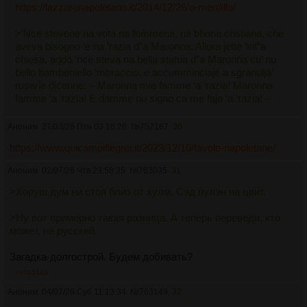
https://lazzaronapoletano.it/2014/12/26/o-merdillo/
>‘Nce stevene na vota na femmena, na bbona cristiana, che
aveva bisogno ‘e na ‘razia d”a Maronna. Allora jette ‘int”a
chiesa, addò ‘nce steva na bella statua d”a Maronna cu’ nu
bello bambeniello ‘mbraccio, e accumminciaje a sgranuljà’
rusarie dicenne: – Maronna mia famme ‘a ‘razia! Maronna
famme ‘a ‘razia! E damme nu signo ca me faje ‘a ‘razia! –
Аноним
27/03/26 Птн 03:16:28
№
757167
30
https://www.quicampiflegrei.it/2023/12/10/favole-napoletane/
Аноним
02/07/26 Чтв 23:58:35
№
763035
31
>Хоруш дум ни стоя близ от хулм. Сэд пулэн на цвит.
>Ну вот примерно такая разница. А теперь переведи, кто
может, на русский.
Загадка-долгострой. Будем добивать?
>>763149
Аноним
04/07/26 Суб 11:13:34
№
763149
32