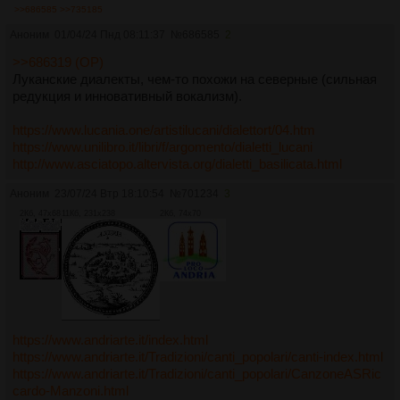
>>686585
>>735185
Аноним
01/04/24 Пнд 08:11:37
№
686585
2
>>686319 (OP)
Луканские диалекты, чем-то похожи на северные (сильная
редукция и инновативный вокализм).
https://www.lucania.one/artistilucani/dialettort/04.htm
https://www.unilibro.it/libri/f/argomento/dialetti_lucani
http://www.asciatopo.altervista.org/dialetti_basilicata.html
Аноним
23/07/24 Втр 18:10:54
№
701234
3
2Кб, 47x68
11Кб, 231x238
2Кб, 74x70
https://www.andriarte.it/index.html
https://www.andriarte.it/Tradizioni/canti_popolari/canti-index.html
https://www.andriarte.it/Tradizioni/canti_popolari/CanzoneASRic
cardo-Manzoni.html