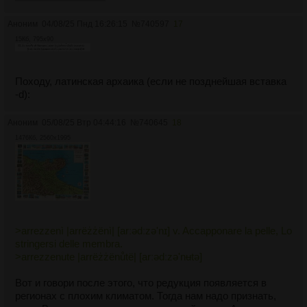
Аноним
04/08/25 Пнд 16:26:15
№
740597
17
15Кб, 795x90
Походу, латинская архаика (если не позднейшая вставка
-d):
Аноним
05/08/25 Втр 04:44:16
№
740645
18
1476Кб, 2560x1995
>arrezzenì |arrëżżënì| [arːədːzə'nɪ] v. Accapponare la pelle, Lo
stringersi delle membra.
>arrezzenute |arrëżżënůtë| [arːədːzə'nʉtə]
Вот и говори после этого, что редукция появляется в
регионах с плохим климатом. Тогда нам надо признать,