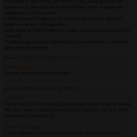
A Molfetta si usa tremòn [trəˈmoːnᵊ]. La E viene pronunciata
come una schwa (vocale muta indistinta) simile a quella del
napoletano o del francese.
A Bitonto e nel Gargano si dice trmòun [trɪˈmoʊnᵊ]. Qui la O
subisce una lieve dittongazione.
Nella zona di Andria il dittongo si apre dando luogo a trmàun [trɪ
ˈmɑʊnᵊ].
Talvolta la parola viene italianizzata come tremone, a seconda
della pronuncia locale.
Аноним
07/06/25 Суб 22:36:56
№
735185
9
>>686319 (OP)
Там на нём полстраны говорит?
>>735198
Аноним
08/06/25 Вск 00:24:40
№
735198
10
>>735185
По-сути да. И учтём большую инерцию южан к вытеснению
местных мов, у наполитаны больше шансов, чем у всяких
пьемонтез и лумбартов.
>trmàun [trɪˈmɑʊnᵊ]
А всё говорят, читайте в итальянском чётко гласные в