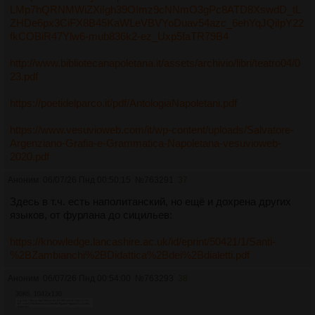
LMp7hQRNMWiZXiIgh39OImz9cNNmO3gPc8ATD8XswdD_tL
ZHDe6px3CiFX8B45KaWLeVBVYoDuav54azc_6ehYqJQiIpY22
fkCOBiR47Ylw6-mub836k2-ez_Uxp5faTR79B4
http://www.bibliotecanapoletana.it/assets/archivio/libri/teatro04/0
23.pdf
https://poetidelparco.it/pdf/AntologiaNapoletani.pdf
https://www.vesuvioweb.com/it/wp-content/uploads/Salvatore-
Argenziano-Grafia-e-Grammatica-Napoletana-vesuvioweb-
2020.pdf
Аноним
06/07/26 Пнд 00:50:15
№
763291
37
Здесь в т.ч. есть наполитанский, но ещё и дохрена других
языков, от фурлана до сицильев:
https://knowledge.lancashire.ac.uk/id/eprint/50421/1/Santi-
%2BZambianchi%2BDidattica%2Bdei%2Bdialetti.pdf
Аноним
06/07/26 Пнд 00:54:00
№
763293
38
30Кб, 1042x130