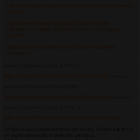
http://www.bibliotecanapoletana.it/assets/archivio/libri/teatro04
/023.pdf
https://www.quicampiflegrei.it/2021/01/06/il-dialetto-
napoletano-e-il-dialetto-puteolano-intervista-a-salvatore-
brunetti/
https://www.vesuvioweb.com/it/2021/09/il-canzoniere-
napoletano/
Аноним
17/09/24 Втр 19:41:52
№
707562
6
https://www.youtube.com/watch?v=cfwA3OwLa04
[РАСКРЫТЬ]
Аноним
03/10/24 Чтв 06:39:06
№
709166
7
https://www.youtube.com/watch?v=yrWRs1JoQvQ
[РАСКРЫТЬ]
Аноним
17/10/24 Чтв 16:20:18
№
710747
8
https://patrimonilinguistici.it/trimone-significato-etimologia/
>A Bari si usa pronunciare trmòn [trɪˈmoːnᵊ]. Tra la R e la M c’è
un suono semivocalico simile alla ı del turco.