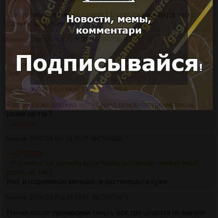
Как потянуть немного шпагат? Болят связки когда низко
сажусь на становой
Аноним
02/07/26 Чтв 20:26:18
№
2764789
5
>>2762430
>в конце иду растягиваться.
Зря.
Аноним
05/07/26 Вск 04:49:53
№
2765665
6
Растяжка же должна идти перед основной тренировкой,
разве не так?
>>2765982
Аноним
05/07/26 Вск 19:21:47
№
2765982
7
>>2765665
>Растяжка же должна идти перед основной тренировкой,
разве не так?
Нет, и поднимешь меньше, и растянешься хуже
Аноним
07/07/26 Втр 19:33:41
№
2766705
8
Начал после тренировки тянуть все три шпагата по минуте