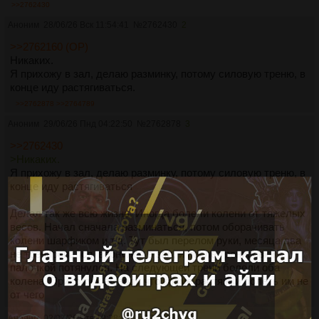
>>2762430
Аноним
28/06/26 Вск 11:54:41
№
2762430
2
>>2762160 (OP)
Никаких.
Я прихожу в зал, делаю разминку, потому силовую треню, в
конце иду растягиваться.
>>2762878
>>2764789
Аноним
29/06/26 Пнд 04:22:50
№
2762878
3
>>2762430
>Никаких.
Я прихожу в зал, делаю разминку, потому силовую треню, в
конце иду растягиваться
Делал так же всю жизнь. Иногда болели колени от тяжелых
весов. Начал сначала разминаться, потом оборачивать
колени шарфиком и т.д. Тут был перелом руки, месяца два
не тренировался, вернулся в зал, и после тренировки с
палочкой потянулся. На следующей трени болели оба
колена. Прихожу к выводу что кроме растяжки болеть им не
от чего
Аноним
02/07/26 Чтв 19:28:48
№
2764758
4