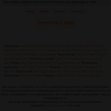
пассивно, перестали колени болеть на приседе и тяге
Назад
Вверх
Каталог
Обновить
Ответить в тред
Тематика:
au
/
bi
/
biz
/
bo
/
c
/
em
/
fa
/
fiz
/
fl
/
ftb
/
hh
/
hi
/
me
/
mg
/
mlp
/
mo
/
mov
/
mu
/
ne
/
psy
/
re
/
sci
/
sf
/
sn
/
sp
/
spc
/
tv
/
un
/
w
/
wh
/
wm
/
wp
/
zog
/
kpop
Творчество:
de
/
di
/
diy
/
mus
/
pa
/
p
/
wrk
/
trv
Техника и софт:
gd
/
hw
/
mobi
/
pr
/
ra
/
s
/
t
/
web
Игры:
bg
/
cg
/
ruvn
/
tes
/
v
/
vg
/
gacha
/
wr
Японская
культура:
a
/
fd
/
ja
/
ma
/
vn
Разное:
d
/
b
/
o
/
soc
/
media
/
r
/
abu
/
rf
Взрослым:
fur
/
gg
/
vape
/
h
/
ho
/
hc
/
e
/
fet
/
sex
/
fag
Политика:
int
/
po
/
news
Новые:
man
/
ai
/
nf
Прочие доски
Все права и копирайты на этой странице принадлежат правообладателям.
За любую размещенную информацию несет личную ответственность постер
(лицо, загрузившее эту информацию). Все комментарии принадлежат лицам,
отправившим их.
Если вы обнаружили информацию, размещённую против правил,
пожалуйста,
сообщите нам
об этом.