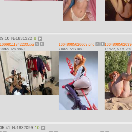
09:10
№
1831322
9
16668111842233.jpg
16648085626603.png
1664808562633
378Кб, 1280x960
710Кб, 721x1080
1276Кб, 590x1280
:05:41
№
1832099
10