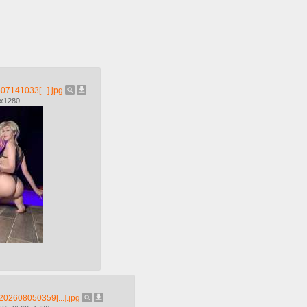
7141033[...].jpg
0x1280
02608050359[...].jpg