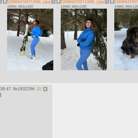
526966470071308[...].jpg
526966470071308[...].jpg
5269664700713
189Кб, 960x1280
225Кб, 960x1280
149Кб, 960x12
:38:47
№
1832296
11