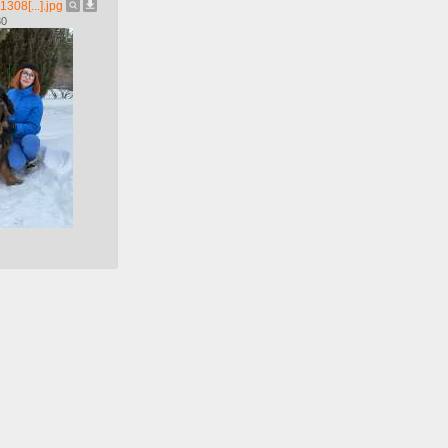
08[...].jpg
80