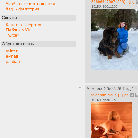
526966470071308[...].jpg
/sex/ - секс и отношения
151Кб, 960x1280
/fag/ - фагготрия
Ссылки
Канал в Telegram
Паблик в VK
Twitter
Обратная связь
twitter
e-mail
разбан
Аноним
20/07/26 Пнд 19
telegram-cloud-[...].jpg
101Кб, 853x1280