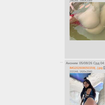
2462Кб, 2560x2089
Аноним
05/08/26 Срд 04
IMG202608050359[...].jpg
2221Кб, 1920x2560