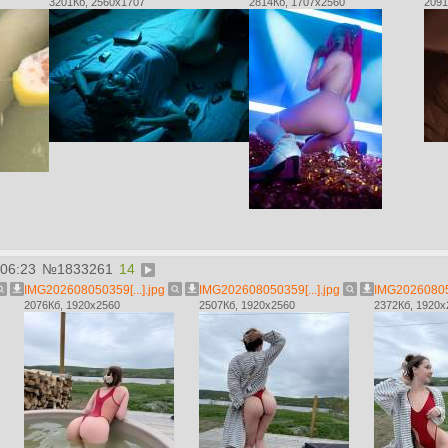
3201Кб, 2560x1707
2814Кб, 1707x2560
2091
:06:23
№
1833261
14
IMG202608050359[...].jpg
IMG202608050359[...].jpg
IMG202608050
2076Кб, 1920x2560
2507Кб, 1920x2560
2372Кб, 1920x