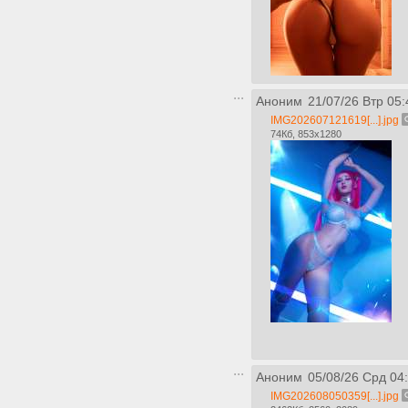
Аноним
21/07/26 Втр 05:
IMG202607121619[...].jpg
74Кб, 853x1280
Аноним
05/08/26 Срд 04
IMG202608050359[...].jpg