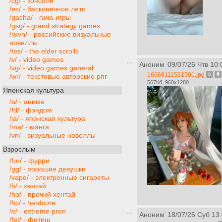
/cg/ - консоли
/es/ - бесконечное лето
/gacha/ - гача-игры
/gsg/ - grand strategy games
/ruvn/ - российские визуальные
новеллы
/tes/ - the elder scrolls
/v/ - video games
Аноним
09/07/26 Чтв 10:
/vg/ - video games general
16668111531501.jpg
/wr/ - текстовые авторские рпг
567Кб, 960x1280
Японская культура
/a/ - аниме
/fd/ - фэндом
/ja/ - японская культура
/ma/ - манга
/vn/ - визуальные новеллы
Взрослым
/fur/ - фурри
/gg/ - хорошие девушки
/vape/ - электронные сигареты
/h/ - хентай
/ho/ - прочий хентай
/hc/ - hardcore
/e/ - extreme pron
Аноним
18/07/26 Суб 13
/fet/ - фетиш