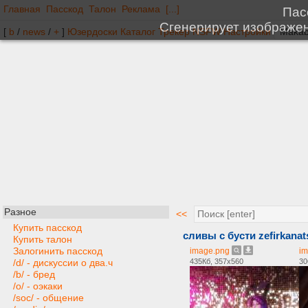
Главная
Пасскод
Талон
Реклама
[...]
[
b
/
news
/
+
]
Юзердоски
Каталог
Трекер
NSFW
Настройки
Разное
<<
Купить пасскод
сливы с бусти zefirkanat
Купить талон
Залогинить пасскод
image.png
im
435Кб, 357x560
30
/d/ - дискуссии о два.ч
/b/ - бред
/o/ - оэкаки
/soc/ - общение