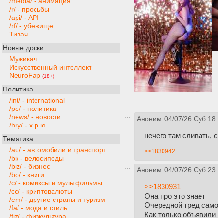
/media/ - анимация
/r/ - просьбы
/api/ - API
/rf/ - убежище
Тивач
Новые доски
Мужикач
Искусственный интеллект
NeuroFap
(18+)
Политика
/int/ - international
/po/ - политика
/news/ - новости
Аноним
04/07/26 Суб 18
/hry/ - х р ю
нечего там сливать, 
Тематика
/au/ - автомобили и транспорт
>>1830942
/bi/ - велосипеды
/biz/ - бизнес
Аноним
04/07/26 Суб 23
/bo/ - книги
/c/ - комиксы и мультфильмы
>>1830931
/cc/ - криптовалюты
Она про это знает
/em/ - другие страны и туризм
Очередной тред сам
/fa/ - мода и стиль
Как только объявили 
/fiz/ - физкультура