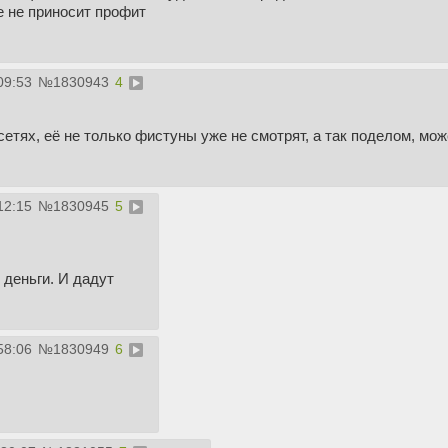
е не приносит профит
09:53
№
1830943
4
 сетях, её не только фистуны уже не смотрят, а так поделом, мо
12:15
№
1830945
5
 деньги. И дадут
58:06
№
1830949
6