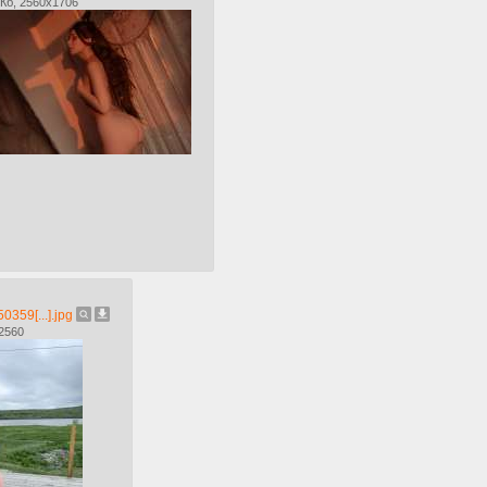
Кб, 2560x1706
359[...].jpg
2560