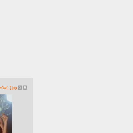
w[...].jpg