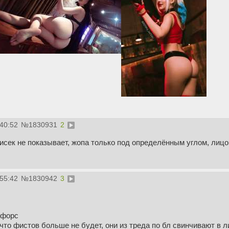
:40:52
№
1830931
2
сисек не показывает, жопа только под определённым углом, лицо
:55:42
№
1830942
3
офорс
что фистов больше не будет, они из треда по бл свинчивают в л