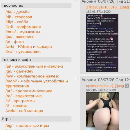
Аноним
06/07/26 Пнд 21
Творчество
178336218105310[...].jpeg
/de/ - дизайн
182Кб, 571x1020
/di/ - столовая
/diy/ - хобби
/izd/ - графомания
/mus/ - музыканты
/pa/ - живопись
/p/ - фото
/wrk/ - РАБота и карьера
/trv/ - путешествия
Техника и софт
/ai/ - искусственный интеллект
/gd/ - gamedev
/hw/ - компьютерное железо
Аноним
08/07/26 Срд 12
/mobi/ - мобильные устройства и
приложения
upscalemedia-tr[...].jpeg
5666Кб, 5624x10000
/pr/ - программирование
/ra/ - радиотехника
/s/ - программы
/t/ - техника
/web/ - веб-мастера
Игры
/bg/ - настольные игры