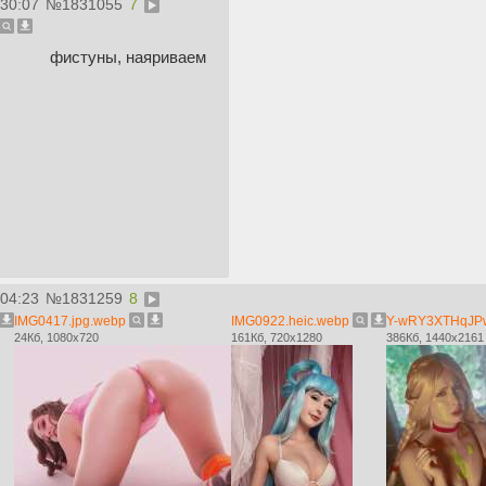
:30:07
№
1831055
7
фистуны, наяриваем
:04:23
№
1831259
8
IMG0417.jpg.webp
IMG0922.heic.webp
Y-wRY3XTHqJPw3
24Кб, 1080x720
161Кб, 720x1280
386Кб, 1440x2161