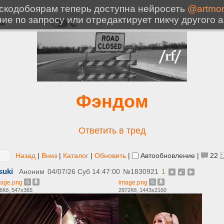
Фэндом
Ответить в тред
Назад
|
Вниз
|
Каталог
|
Обновить
|
Автообновление
|
22
suki
Аноним
04/07/26 Суб 14:47:00
№
1830921
1
age.png
image.png
6Кб, 547x365
2972Кб, 1443x2160