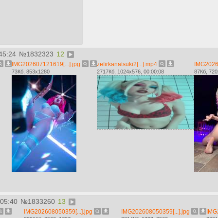
45:24
№
1832323
12
IMG202607121619[...].jpg
zefirkanatsuki2[...].mp4
IMG20260
73Кб, 853x1280
2717Кб, 1024x576, 00:00:08
87Кб, 72
:05:40
№
1833260
13
IMG202608050359[...].jpg
IMG202608050359[...].jpg
IMG2