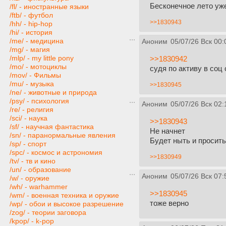
Бесконечное лето уж
/fl/ - иностранные языки
/ftb/ - футбол
>>1830943
/hh/ - hip-hop
/hi/ - история
/me/ - медицина
Аноним
05/07/26 Вск 00:
/mg/ - магия
/mlp/ - my little pony
>>1830942
/mo/ - мотоциклы
судя по активу в соц
/mov/ - Фильмы
/mu/ - музыка
>>1830945
/ne/ - животные и природа
/psy/ - психология
Аноним
05/07/26 Вск 02:
/re/ - религия
/sci/ - наука
>>1830943
/sf/ - научная фантастика
Не начнет
/sn/ - паранормальные явления
Будет ныть и просить
/sp/ - спорт
/spc/ - космос и астрономия
>>1830949
/tv/ - тв и кино
/un/ - образование
Аноним
05/07/26 Вск 07:
/w/ - оружие
/wh/ - warhammer
>>1830945
/wm/ - военная техника и оружие
тоже верно
/wp/ - обои и высокое разрешение
/zog/ - теории заговора
/kpop/ - k-pop