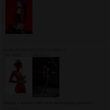
Аноним
06/12/25 Суб 13:02:34
№
1816076
9
66Кб, 806x1080
193Кб, 854x1280
Почему у богини стоят соски на некоторых фотках?
>>1816138