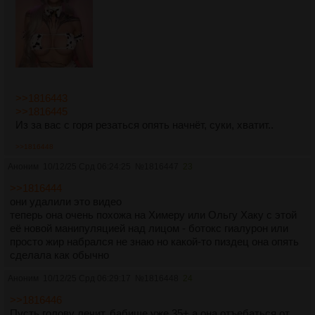
>>1816443
>>1816445
Из за вас с горя резаться опять начнёт, суки, хватит..
>>1816448
Аноним
10/12/25 Срд 06:24:25
№
1816447
23
>>1816444
они удалили это видео
теперь она очень похожа на Химеру или Ольгу Хаку с этой
её новой манипуляцией над лицом - ботокс гиалурон или
просто жир набрался не знаю но какой-то пиздец она опять
сделала как обычно
Аноним
10/12/25 Срд 06:29:17
№
1816448
24
>>1816446
Пусть голову лечит, бабище уже 35+ а она отъебаться от