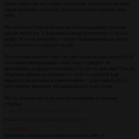
лолю и ебал бы не слазил, но это уже тебе лично не дано
такую девчонку получить. Сильно высокий уровень для
тебя.
Но хватит из бедной Алины пытаться выдавить того кем
она не является. У бедняжки взгляд всё мутнее от фото к
видео. А ты её комплексы только подкармливаешь через
раз рисуя кого-то другого на ней.
Или это она сама по себе уже настолько из ума выжила? И
постоянно переделывает себе лицо и требует её
фотошопить в другого человека а ты тут не при чём? Она по
общению довольно злобная и в свои-то года всё ещё
кидается на детишек в комментариях с угрозами будто у
неё уровень развития «ей одиннадцать и из села».
Но так почему же ты на неё не повлияешь в лучшую
сторону.
>>1817625
>>1817649
>>1817650
>>1817726
Аноним
25/12/25 Чтв 10:59:20
№
1817625
52
>>1817622
возможно она еще и истеричка на этой теме =\