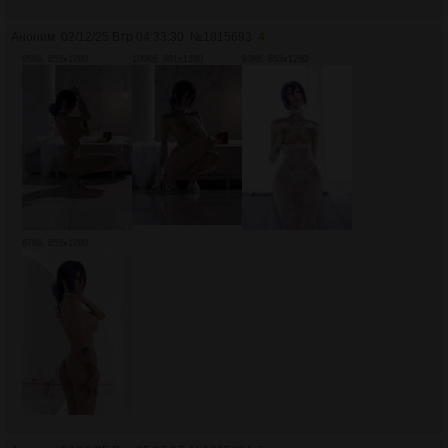
Аноним
02/12/25 Втр 04:33:30
№
1815693
4
95Кб, 853x1280
100Кб, 881x1280
93Кб, 853x1280
67Кб, 853x1280