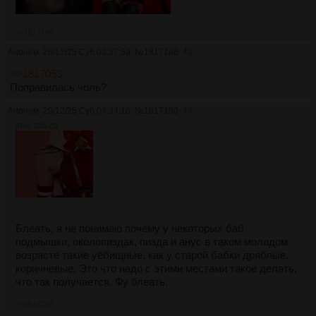
>>1817186
Аноним
20/12/25 Суб 03:37:59
№
1817186
43
>>1817053
Поправилась чоль?
Аноним
20/12/25 Суб 04:34:16
№
1817190
44
97Кб, 292x252
Блеать, я не понимаю почему у некоторых баб
подмышки, околопиздак, пизда и анус в таком молодом
возрасте такие уёбищные, как у старой бабки дряблые,
коричневые. Это что надо с этими местами такое делать,
что так получается. Фу блеать.
>>1817293