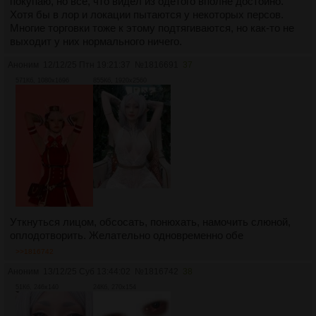
покупаю, но все, что видел из одетого вполне достойно.
Хотя бы в лор и локации пытаются у некоторых персов.
Многие торговки тоже к этому подтягиваются, но как-то не
выходит у них нормального ничего.
Аноним
12/12/25 Птн 19:21:37
№
1816691
37
571Кб, 1080x1696
855Кб, 1920x2560
Уткнуться лицом, обсосать, понюхать, намочить слюной,
оплодотворить. Желательно одновременно обе
>>1816742
Аноним
13/12/25 Суб 13:44:02
№
1816742
38
51Кб, 246x140
24Кб, 270x154