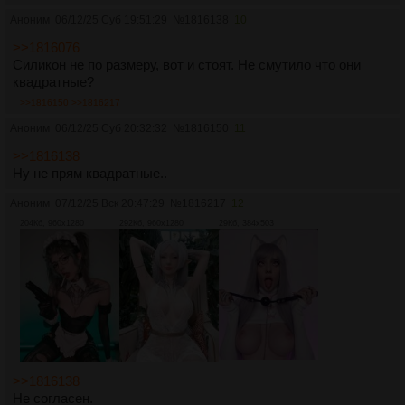
Аноним
06/12/25 Суб 19:51:29
№
1816138
10
>>1816076
Силикон не по размеру, вот и стоят. Не смутило что они
квадратные?
>>1816150
>>1816217
Аноним
06/12/25 Суб 20:32:32
№
1816150
11
>>1816138
Ну не прям квадратные..
Аноним
07/12/25 Вск 20:47:29
№
1816217
12
204Кб, 960x1280
292Кб, 960x1280
29Кб, 384x503
>>1816138
Не согласен.