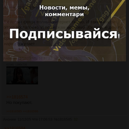
Аноним
11/12/25 Чтв 16:05:31
№
1816574
30
>>1816453
Её голых фоток полный интернет ты шо. И таким как он
этого достаточно. И по меркам московий 30к уже не деньги
разе что для козлограда, не говоря уже что зарубежом это
средний ценник хотя судя по её статам и так хуёвенько
народ покупает
>>1816584
Аноним
11/12/25 Чтв 16:47:22
№
1816584
31
621Кб, 1280x720
>>1816574
Но покупают.
>>1816585
>>1816586
Аноним
11/12/25 Чтв 17:06:53
№
1816585
32
>>1816584