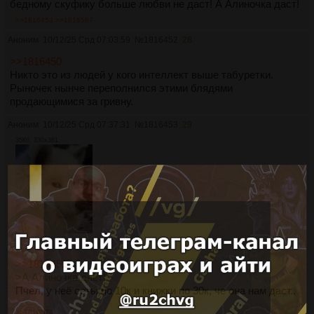
бедному скуфику больше любви не даст! А Алиночка даст!
>>1816453
>>1816587
Аноним
10/12/25 Срд 07:03:59
№
1816452
28
>>1816450
Никто это из людей у кого интеллект выше табуретки.
Рыночек нынче переполнился этими блядями
продающимися за гривну.
Аноним
10/12/25 Срд 07:37:31
№
1816453
29
35Кб, 330x381
>>1816451
>А Алиночка даст!
Пчел, у неё сеты по 10к и книжки по 30к, че она нам даст..
>>1816574