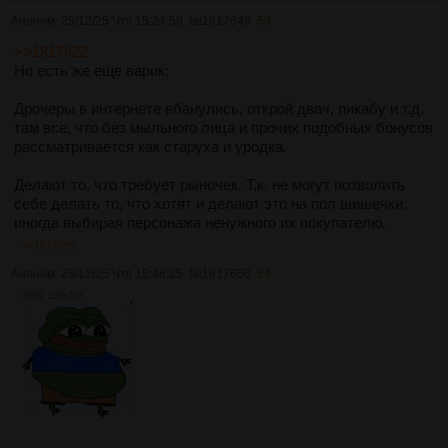
Аноним
25/12/25 Чтв 15:24:58
№
1817649
53
>>1817622
Но есть же еще варик:
Дрочеры в интернете ебанулись, открой двач, пикабу и т.д.
там все, что без мыльного лица и прочих подобных бонусов
рассматривается как старуха и уродка.
Делают то, что требует рыночек. Т.к. не могут позволить
себе делать то, что хотят и делают это на пол шишечки,
иногда выбирая персонажа ненужного их покупателю.
>>1817655
Аноним
25/12/25 Чтв 15:46:25
№
1817650
54
20Кб, 236x245