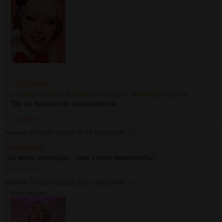
>>1816442
>всирал деньги в Никки и покупал анимефегурочки
Так он базовичок оказывается..
>>1816447
Аноним
10/12/25 Срд 06:09:33
№
1816445
21
>>1816443
ты меня опередил, тоже хотел прикрепить)
>>1816446
Аноним
10/12/25 Срд 06:23:07
№
1816446
22
364Кб, 960x1280