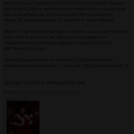
вовсю начала торговать своим телом в интернете. Видать
достойную работу не потянула и перекатила в социальное
дно и захайпила не столько на косплее а сколько на
нюдисах так как была на тот момент в числе первых.
Может у неё не было выбора и платить за хату было нечем
и бла бла бла Но все мы прекрасно понимаем что
подработки есть всегда и варианты тоже если ты не
умственноотсталый
Можно догадаться если человек в 2016 уже работал
маркетологом в компании то ему уже тогда было даже не 24
)
дальще считайте и прикидывайте сами
Аноним
25/12/25 Чтв 05:01:32
№
1817610
49
368Кб, 1333x2000