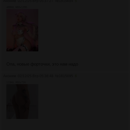
Аноним
02/12/25 Втр 05:37:27
№
1815694
5
488Кб, 960x1280
Опа, новые форточки, это нам надо
Аноним
02/12/25 Втр 05:38:48
№
1815695
6
123Кб, 660x719