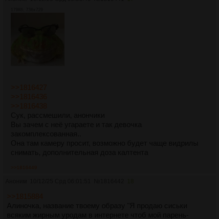
179Кб, 736x729
>>1816427
>>1816436
>>1816438
Сук, рассмешили, анончики
Вы зачем с неё угараете и так девочка
закомплексованная..
Она там камеру просит, возможно будет чаще видрилы
снимать, дополнительная доза калтента
>>1816449
Аноним
10/12/25 Срд 06:01:51
№
1816442
18
>>1815884
Алиночка, название твоему образу "Я продаю сиськи
всяким жирным уродам в интернете чтоб мой парень-