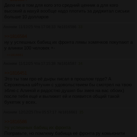
Дело не в том для кого это средний ценник а для кого
высокий а нахуй вообще надо плотить за диджитал сиськи
больше 10 долларов
Аноним
11/12/25 Чтв 17:08:33
№
1816586
33
>>1816584
ну у успешных бабищ их фронта лямы хомячков покупают а
у алинки 100 человек +-
>>1816661
Аноним
11/12/25 Чтв 17:15:38
№
1816587
34
>>1816451
Это ты там про её дыры писал в прошлом трде? А
Серэженька шИтухин с удовольствием бы смотрел на твою
эблю с Алиной и радостно душил бы змея на вас обоих)
после тебя ещё и вылижет ей и появится общий такой
букетик у всех.
Аноним
12/12/25 Птн 05:57:17
№
1816661
35
>>1816586
>у успешных бабищ их фронта
Поправьте, но помлему бабища её фронта ру комьюнити