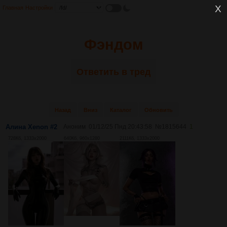
Главная
Настройки
Фэндом
Ответить в тред
Назад
Вниз
Каталог
Обновить
Алина Xenon #2
Аноним
01/12/25 Пнд 20:43:58
№
1815644
1
728Кб, 1333x2000
640Кб, 960x1280
2111Кб, 1333x2000