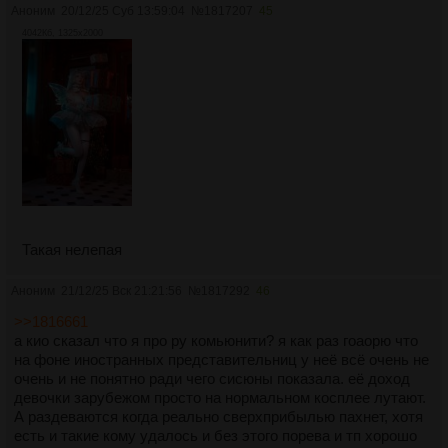
Аноним
20/12/25 Суб 13:59:04
№
1817207
45
4042Кб, 1325x2000
Такая нелепая
Аноним
21/12/25 Вск 21:21:56
№
1817292
46
>>1816661
а кио сказал что я про ру комьюнити? я как раз гоаорю что
на фоне иностранных представительниц у неё всё очень не
очень и не понятно ради чего сисюны показала. её доход
девочки зарубежом просто на нормальном косплее лутают.
А раздеваются когда реально сверхприбылью пахнет, хотя
есть и такие кому удалось и без этого порева и тп хорошо