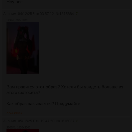
Ноу эсс..
Аноним
04/12/25 Чтв 03:57:12
№
1815884
7
129Кб, 803x1280
Вам нравится этот образ? Хотели бы увидеть больше из
этого фотосета?
Как образ называется? Придумайте
>>1816442
Аноним
05/12/25 Птн 19:47:50
№
1816037
8
2302Кб, 1920x2560