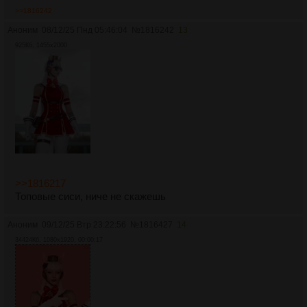
>>1816242
Аноним
08/12/25 Пнд 05:46:04
№
1816242
13
925Кб, 1455x2000
>>1816217
Топовые сиси, ниче не скажешь
Аноним
09/12/25 Втр 23:22:56
№
1816427
14
34424Кб, 1080x1920, 00:00:17