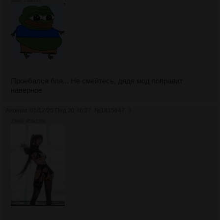
20Кб, 236x245
Проебался бля... Не смейтесь, дядя мод поправит
наверное
Аноним
01/12/25 Пнд 20:46:27
№
1815647
3
236Кб, 853x1280