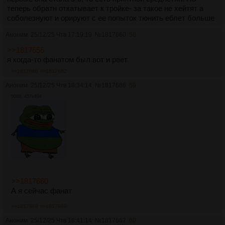
теперь обратн откатывает к тройке- за такое не хейтят а
соболезнуют и орируют с ее попыток тюнить еблет больше
Аноним
25/12/25 Чтв 17:19:19
№
1817660
58
>>1817656
я когда-то фанатом был вот и рвет
>>1817666
>>1817682
Аноним
25/12/25 Чтв 18:34:14
№
1817666
59
50Кб, 457x494
>>1817660
А я сейчас фанат
>>1817668
>>1817669
Аноним
25/12/25 Чтв 18:41:14
№
1817667
60