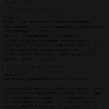
еблом торговать
Аноним
21/12/25 Вск 21:31:40
№
1817293
47
>>1817190
Я даже не заметил сразу, а там реально на видео у нее
кожаные ошметки свисают епт она их даже рукой на одном
кадре придерживает ухахахах
такое от двух причин происходит: сорокет=ухудшение
уапругости кожи и истерические резкие похудания с
большого веса и набор массы туда сюда в итоге обвисло к
ухуям всЁ и если это уже даже на руках так - то по брацки
сочувстыую кАку он там нахуй умирает за фотошопом
такое только отрезать у хирурга
Аноним
24/12/25 Срд 22:19:11
№
1817590
48
Анончики
Вот вам интересная инфа насчёт возраста Алины
Примерно в 2016 году сабж уже работала маркетологом в
энергокомпании в Толедо, Испания. Я сам об этом в курсе
из тусовки но кто умеет серчить просто пробейте её по
полному имени Алина Герра Спиридонова. Её компания
сменила имя в 2018 и Алина в тот год там не работала и