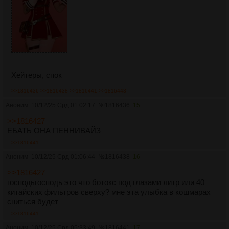
Хейтеры, спок
>>1816436
>>1816438
>>1816441
>>1816443
Аноним
10/12/25 Срд 01:02:17
№
1816436
15
>>1816427
ЕБАТЬ ОНА ПЕННИВАЙЗ
>>1816441
Аноним
10/12/25 Срд 01:06:44
№
1816438
16
>>1816427
господьгосподь это что ботокс под глазами литр или 40
китайских фильтров сверху? мне эта улыбка в кошмарах
сниться будет
>>1816441
Аноним
10/12/25 Срд 05:33:49
№
1816441
17