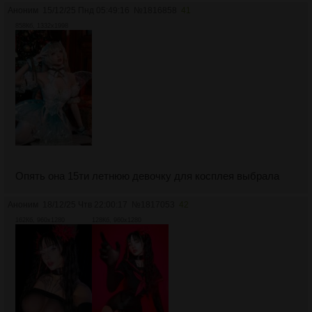
Аноним
15/12/25 Пнд 05:49:16
№
1816858
41
858Кб, 1332x1998
Опять она 15ти летнюю девочку для косплея выбрала
Аноним
18/12/25 Чтв 22:00:17
№
1817053
42
162Кб, 960x1280
128Кб, 960x1280