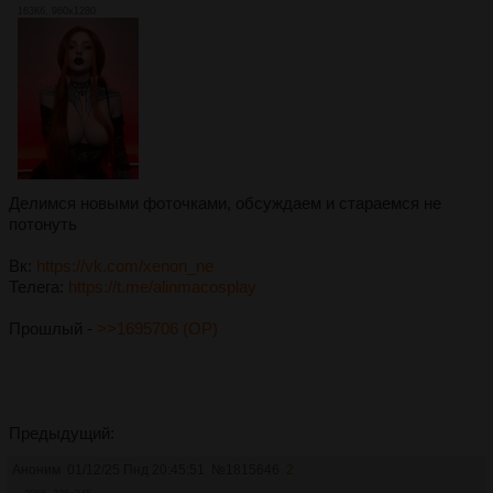
163Кб, 960x1280
Делимся новыми фоточками, обсуждаем и стараемся не
потонуть
Вк:
https://vk.com/xenon_ne
Телега:
https://t.me/alinmacosplay
Прошлый -
>>1695706 (OP)
Предыдущий:
Аноним
01/12/25 Пнд 20:45:51
№
1815646
2