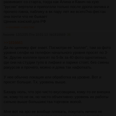
развивают со старта, тогда как Алина и Какич на хую
"русню" вертели и приползли только после дропа онлика и
прочего говна, паблику в вк пару лет же всего?на фестах
она почти что не бывает
Ценник конский для РФ
>>1816669
>>1817292
Аноним
12/12/25 Птн 10:01:13
№
1816669
36
>>1816661
Да по ценнику фиг знает. Посмотри ее "коллег", там за фото
уровня селфи на телефон начального уровня просят по 3-
5к. Другие коллеги просят по 5-8к за 40 фото однотипных,
где они на студии тупо в лифаке и парике стоят, без смены
ракурсов и прочего, можно и дома так нафоткать.
У нее обычно локация или обработка на уровне. Вот и
просят больше. Т.к. уровень выше.
Базару ноль, что эро чисто вкусовщина, кому-то ее внешка
ок, кому-то не ок, но чисто объективно: уровень их работы
сильно выше большинства торговок жопой.
Мне вот на эро ее вообще плевать, покупать ничего не