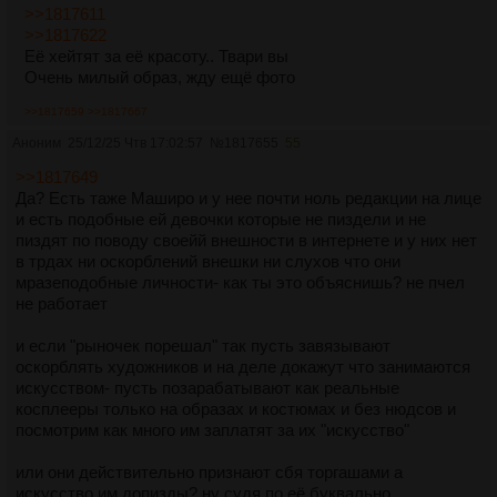
>>1817611
>>1817622
Её хейтят за её красоту.. Твари вы
Очень милый образ, жду ещё фото
>>1817659
>>1817667
Аноним
25/12/25 Чтв 17:02:57
№
1817655
55
>>1817649
Да? Есть таже Маширо и у нее почти ноль редакции на лице
и есть подобные ей девочки которые не пиздели и не
пиздят по поводу своейй внешности в интернете и у них нет
в трдах ни оскорблений внешки ни слухов что они
мразеподобные личности- как ты это объяснишь? не пчел
не работает
и если "рыночек порешал" так пусть завязывают
оскорблять художников и на деле докажут что занимаются
искусством- пусть позарабатывают как реальные
косплееры только на образах и костюмах и без нюдсов и
посмотрим как много им заплатят за их "искусство"
или они действительно признают сбя торгашами а
искусство им допизды? ну судя по её буквально