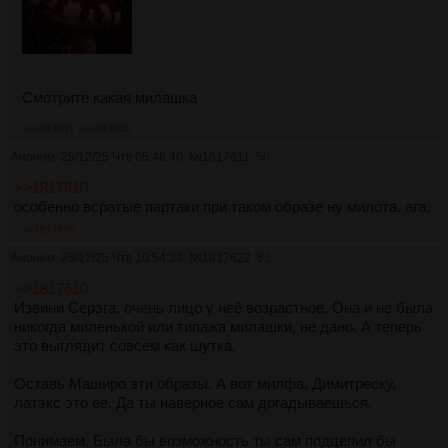
Смотрите какая милашка
>>1817611
>>1817622
Аноним
25/12/25 Чтв 05:48:40
№
1817611
50
>>1817610
особенно всратые партаки при таком образе ну милота. ага.
>>1817650
Аноним
25/12/25 Чтв 10:54:34
№
1817622
51
>>1817610
Извини Серэга, очень лицо у неё возрастное. Она и не была
никогда миленькой или типажа милашки, не дано. А теперь
это выглядит совсем как шутка.
Оставь Маширо эти образы. А вот милфа, Димитреску,
латэкс это её. Да ты наверное сам догадываешься.
Понимаем. Была бы возможность ты сам подцепил бы