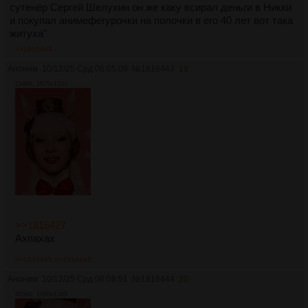
сутенёр Сергей Шелухин он же каку всирал деньги в Никки
и покупал анимефегурочки на полочки в его 40 лет вот така
житуха"
>>1816444
Аноним
10/12/25 Срд 06:05:09
№
1816443
19
219Кб, 1075x1523
>>1816427
Ахпахах
>>1816445
>>1816446
Аноним
10/12/25 Срд 06:08:51
№
1816444
20
465Кб, 1080x1389