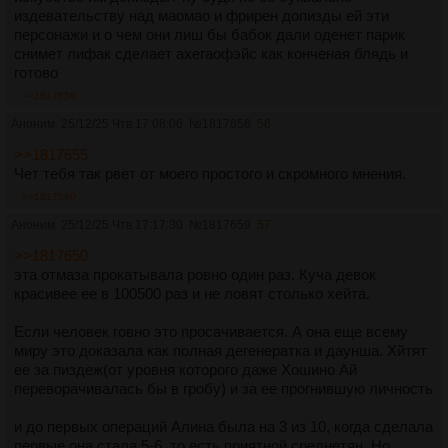
издевательству над маомао и фрирен допизды ей эти
персонажи и о чем они лиш бы бабок дали оденет парик
снимет лифак сделает ахегаофэйс как конченая блядь и
готово
>>1817656
Аноним
25/12/25 Чтв 17:08:06
№
1817656
56
>>1817655
Чет тебя так рвет от моего простого и скромного мнения.
>>1817660
Аноним
25/12/25 Чтв 17:17:30
№
1817659
57
>>1817650
эта отмаза прокатывала ровно один раз. Куча девок
красивее ее в 100500 раз и не ловят столько хейта.
Если человек говно это просачивается. А она еще всему
миру это доказала как полная дегенератка и даунша. Хйтят
ее за пиздеж(от уровня которого даже Хошино Ай
переворачивалась бы в гробу) и за ее прогнившую личность
и до первых операций Алина была на 3 из 10, когда сделала
первые она стала 5-6, то есть приятной среднетян. Но