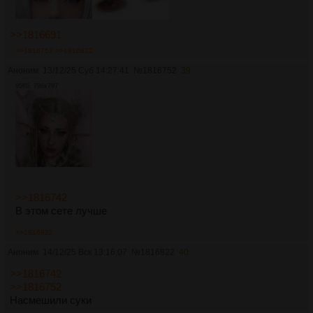
>>1816691
>>1816752
>>1816822
Аноним
13/12/25 Суб 14:27:41
№
1816752
39
95Кб, 796x797
>>1816742
В этом сете лучше
>>1816822
Аноним
14/12/25 Вск 13:16:07
№
1816822
40
>>1816742
>>1816752
Насмешили суки