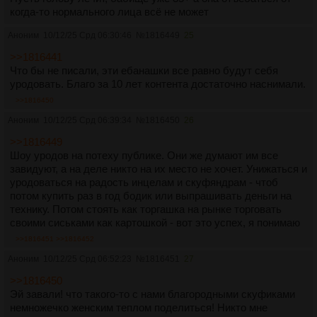
когда-то нормального лица всё не может
Аноним
10/12/25 Срд 06:30:46
№
1816449
25
>>1816441
Что бы не писали, эти ебанашки все равно будут себя
уродовать. Благо за 10 лет контента достаточно наснимали.
>>1816450
Аноним
10/12/25 Срд 06:39:34
№
1816450
26
>>1816449
Шоу уродов на потеху публике. Они же думают им все
завидуют, а на деле никто на их место не хочет. Унижаться и
уродоваться на радость инцелам и скуфяндрам - чтоб
потом купить раз в год бодик или выпрашивать деньги на
технику. Потом стоять как торгашка на рынке торговать
своими сиськами как картошкой - вот это успех, я понимаю
>>1816451
>>1816452
Аноним
10/12/25 Срд 06:52:23
№
1816451
27
>>1816450
Эй завали! что такого-то с нами благородными скуфиками
немножечко женским теплом поделиться! Никто мне