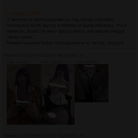
>>1812371 (OP)
У меня есть метка разумиста. Год назад случайно
наткнулся на её группу и первое (и единственное), что я
написал, было "не могу представить, как мощно пердит
такая срака".
Моментальный бабах тухлодырки и чс на год, луууул)
Аноним
13/11/25 Чтв 21:05:44
№
1813952
38
134Кб, 719x1280
129Кб, 719x1280
127Кб, 1140x1280
Аноним
13/11/25 Чтв 21:06:15
№
1813953
39