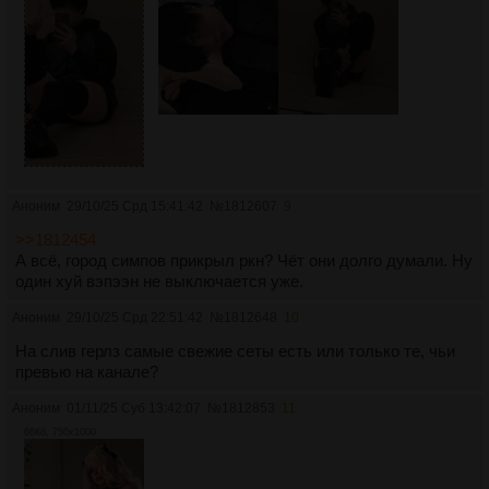
Аноним
29/10/25 Срд 15:41:42
№
1812607
9
>>1812454
А всё, город симпов прикрыл ркн? Чёт они долго думали. Ну
один хуй вэпээн не выключается уже.
Аноним
29/10/25 Срд 22:51:42
№
1812648
10
На слив герлз самые свежие сеты есть или только те, чьи
превью на канале?
Аноним
01/11/25 Суб 13:42:07
№
1812853
11
66Кб, 750x1000