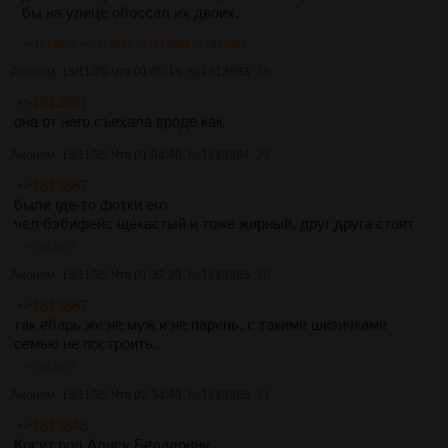
бы на улице обоссал их двоих.
>>1813883
>>1813884
>>1813885
>>1815055
Аноним
13/11/25 Чтв 01:00:15
№
1813883
28
>>1813867
она от него съехала вроде как
Аноним
13/11/25 Чтв 01:04:40
№
1813884
29
>>1813867
были где-то фотки его
чел бэбифейс щекастый и тоже жирный, друг друга стоят
>>1813976
Аноним
13/11/25 Чтв 01:32:39
№
1813885
30
>>1813867
так ебарь же не муж и не парень. с такими шизичками
семью не построить.
>>1813976
Аноним
13/11/25 Чтв 02:34:49
№
1813886
31
>>1813845
Косит под Алису Беладонну