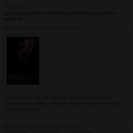
>>1814499
Да банально боится потерять кукольное лицо лишнее
мимикой.
Аноним
21/11/25 Птн 20:22:03
№
1814534
59
473Кб, 557x813
вы гляньте у нее ласт пост на 2м канале, это блять
просто нечто нахуй, там еще симпы в комментах лютый
вин устраивают
>>1814601
>>1814675
>>1814698
Аноним
22/11/25 Суб 13:43:33
№
1814601
60
925Кб, 1327x891
845Кб, 827x1175
484Кб, 596x866