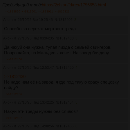
Предыдущий тред:
https://2ch.su/fd/res/1796658.html
>>1813896
>>1813901
>>1813911
>>1819321
Аноним
26/10/25 Вск 19:25:45
№
1812406
2
Спасибо за перекат мертвого треда
Аноним
27/10/25 Пнд 03:04:35
№
1812430
3
Да нахуй она нужна, тупая пизда с семьей свингеров.
Попрошайка, на Мальдивы хочет. На завод блядину
>>1812450
Аноним
27/10/25 Пнд 12:53:47
№
1812450
4
>>1812430
Не надо нам её на завод, я где под такую сраку спецовку
найду?
>>1812456
Аноним
27/10/25 Пнд 13:42:25
№
1812454
5
Нахуй эти треды нужны без сливов?
>>1812607
Аноним
27/10/25 Пнд 14:08:56
№
1812456
6