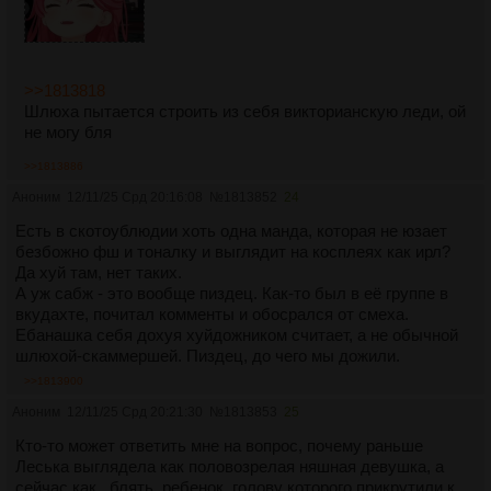
>>1813818
Шлюха пытается строить из себя викторианскую леди, ой
не могу бля
>>1813886
Аноним
12/11/25 Срд 20:16:08
№
1813852
24
Есть в скотоублюдии хоть одна манда, которая не юзает
безбожно фш и тоналку и выглядит на косплеях как ирл?
Да хуй там, нет таких.
А уж сабж - это вообще пиздец. Как-то был в её группе в
вкудахте, почитал комменты и обосрался от смеха.
Ебанашка себя дохуя хуйдожником считает, а не обычной
шлюхой-скаммершей. Пиздец, до чего мы дожили.
>>1813900
Аноним
12/11/25 Срд 20:21:30
№
1813853
25
Кто-то может ответить мне на вопрос, почему раньше
Леська выглядела как половозрелая няшная девушка, а
сейчас как , блять, ребенок, голову которого прикрутили к