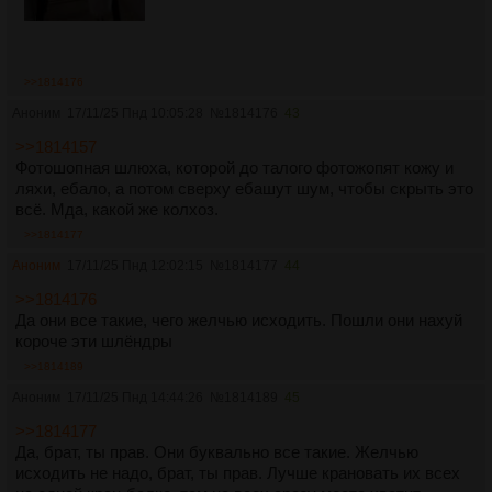
>>1814176
Аноним
17/11/25 Пнд 10:05:28
№
1814176
43
>>1814157
Фотошопная шлюха, которой до талого фотожопят кожу и
ляхи, ебало, а потом сверху ебашут шум, чтобы скрыть это
всё. Мда, какой же колхоз.
>>1814177
Аноним
17/11/25 Пнд 12:02:15
№
1814177
44
>>1814176
Да они все такие, чего желчью исходить. Пошли они нахуй
короче эти шлёндры
>>1814189
Аноним
17/11/25 Пнд 14:44:26
№
1814189
45
>>1814177
Да, брат, ты прав. Они буквально все такие. Желчью
исходить не надо, брат, ты прав. Лучше крановать их всех