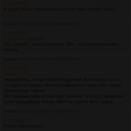
>>1814601
А нахуя ты ее сталкеришь раз она такая хуевая? Шиз?
>>1814648
Аноним
22/11/25 Суб 17:52:56
№
1814644
62
>>1814442
> сырного творожка
Не "сырного", а подзалупного. Она - подзалупный творог,
смегма.
Аноним
22/11/25 Суб 18:03:54
№
1814648
63
>>1814633
>она
Жиробубель, не притворяйся другими. Все знают, что это
ты здесь и сидишь лично и защищаешь саму себя. Терпи,
бегемотище, терпи))
Всё меньше симпов покупают твой кал, а я несу прозрение
этим пиздорабам, лишая тебя последних крох, ахаха.
Аноним
22/11/25 Суб 23:49:31
№
1814675
64
>>1814534
Мячик приломился