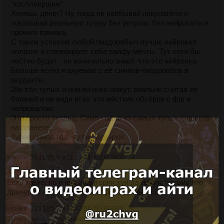
"косплеершам".
Хочешь денег? Ну тогда не наёбывай покупателя и
показывай реальную тушку без ретуши, без нейрокала и
прочего говняка.
С таким успехом любой пиздорабыч лучше нейрокал
оплатит и сгенерирует себе вайфу мечты. Тут хотя бы
честно будет - он изначально знает, что это нейронка.
Больше всего я ахуеваю с её симпов-пиздорабов в
вкудахте.
28к ёбл тупых и они ей очко лижут, реально считая её
богиней и не видя всех эти жёстких обсёров с фш и
нейрокалом.
Это просто пиздец. Симп - одно из самых тупых существ
на планете.
Тупее симпа только пиздодырки.
Аноним
13/11/25 Чтв 11:13:43
№
1813900
33
>>1813852
Есть такие, но у них аудитории хуй да нихуя, потому что
дрочерам нравится кушать фотошопный слоп
Аноним
13/11/25 Чтв 11:43:57
№
1813901
34
4186Кб, 1280x720, 00:00:09
199Кб, 607x379