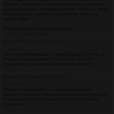
Фотошоп, нейросети, половые предпочтения, отношения с
другими моделями, отношение к публике. Хейтят, но никогда
и никуда не уйдут, потому что продолжают дрочить и
любить сабжи.
Буквально филиал лавочки у подъезда
>>1814767
>>1814785
>>1814805
Аноним
24/11/25 Пнд 09:08:02
№
1814767
72
>>1814765
Так в чем проблема сделать норм фотошоп без ляпов, за
которые ей и предъявляют? С каких пор это хейтом
называется, а не указывания на очевидный проёб?
>>1814770
Аноним
24/11/25 Пнд 09:58:56
№
1814770
73
>>1814767
Полагаю, что предъявить ты ей можешь на правах
покупателя контента. Обсуждение на третьих ресурсах вне
поля зрения сабжа ничто иное как пердёж без запаха,
пустой хейт
>>1814775
>>1814805