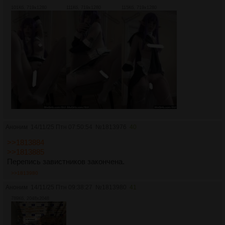
101Кб, 719x1280
111Кб, 719x1280
115Кб, 719x1280
Аноним
14/11/25 Птн 07:50:54
№
1813976
40
>>1813884
>>1813885
Перепись завистников закончена.
>>1813980
Аноним
14/11/25 Птн 09:38:27
№
1813980
41
789Кб, 2048x2048