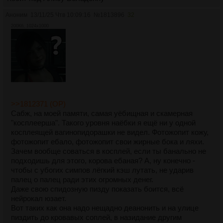
Аноним
13/11/25 Чтв 10:09:16
№
1813896
32
200Кб, 1024x1000
>>1812371 (OP)
Сабж, на моей памяти, самая уёбищная и скамерная
"косплеерша". Такого уровня наёбки я ещё ни у одной
косплеящей вагинопидорашки не видел. Фотожопит кожу,
фотожопит ебало, фотожопит свои жирные бока и ляхи.
Зачем вообще соваться в косплей, если ты банально не
подходишь для этого, корова ебаная? А, ну конечно -
чтобы с убогих симпов лёгкий кэш лутать, не ударив
палец о палец ради этих огромных денег.
Даже свою спидозную пизду показать боится, всё
нейрокал юзает.
Вот таких как она надо нещадно деанонить и на улице
пиздить до кровавых соплей, в назидание другим