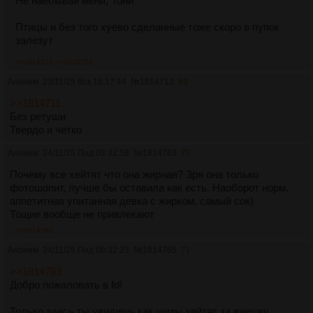
Не наёбывай меня, Тони
Птицы и без того хуёво сделанные тоже скоро в пупок
залезут
>>1814713
>>1828756
Аноним
23/11/25 Вск 16:17:44
№
1814713
69
>>1814711
Без ретуши
Твердо и четко
Аноним
24/11/25 Пнд 03:32:58
№
1814763
70
Почему все хейтят что она жирная? Зря она только
фотошопит, лучше бы оставила как есть. Наоборот норм,
аппетитная упитанная девка с жирком, самый сок)
Тощие вообще не привлекают
>>1814765
Аноним
24/11/25 Пнд 08:32:23
№
1814765
71
>>1814763
Добро пожаловать в fd!
Только здесь ты увидишь как шизы хейтят за внешку,