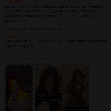
>>1814375
Бля, вот так грустно стало в моменте - взрослая женщина
30+ с пластикой бревна и надутыми губами пытается
отыгрывать маленькую девочку. Видно что ей самой
кринжово.
Аноним
20/11/25 Чтв 13:09:34
№
1814442
49
>>1814375
Хули у неё ебальник недовольный? Нуль харизмы у вашего
сырного творожка
>>1814644
Аноним
20/11/25 Чтв 18:59:28
№
1814463
50
1689Кб, 720x1280, 00:00:10
182Кб, 1080x1919
521Кб, 1320x2346