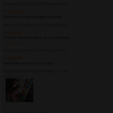
Аноним
23/11/25 Вск 10:02:58
№
1814698
65
>>1814534
Мячики у талии и бедра поплыли
Аноним
23/11/25 Вск 10:57:33
№
1814699
66
>>1814669
У меня такая же жопа, но я не жирная
>>1814700
Аноним
23/11/25 Вск 11:14:40
№
1814700
67
>>1814699
чулочник иди на хуй отсюда
Аноним
23/11/25 Вск 15:04:45
№
1814711
68
236Кб, 905x776