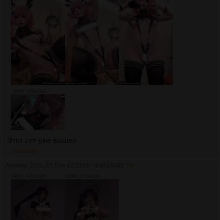
180Кб, 1280x834
Этот сет уже вышел
>>1814493
Аноним
21/11/25 Птн 02:23:05
№
1814485
54
100Кб, 876x1280
108Кб, 853x1280