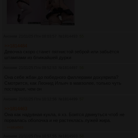
Аноним
21/11/25 Птн 08:03:57
№
1814493
55
>>1814484
Девочка скоро станет пятнистой зеброй или забьётся
штампами из ближайшей дурки
Аноним
21/11/25 Птн 09:52:53
№
1814497
56
Она себе жбан до победного филлерами дохуярила?
Смотрится, как Леонид Ильич в мавзолее, только чуть
постарше, чем он
Аноним
21/11/25 Птн 10:12:56
№
1814499
57
>>1814463
Она как надувная кукла, я хз. Боится двинуться чтоб не
порвалась оболочка и не растеклась лужей жира.
>>1814503
Аноним
21/11/25 Птн 10:57:55
№
1814503
58