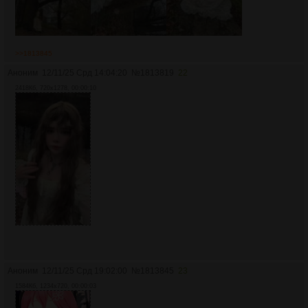
>>1813845
Аноним
12/11/25 Срд 14:04:20
№
1813819
22
2418Кб, 720x1278, 00:00:10
Аноним
12/11/25 Срд 19:02:00
№
1813845
23
1584Кб, 1234x720, 00:00:03