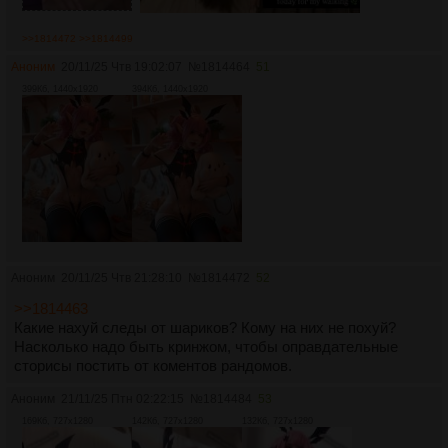
>>1814472
>>1814499
Аноним
20/11/25 Чтв 19:02:07
№
1814464
51
399Кб, 1440x1920
394Кб, 1440x1920
Аноним
20/11/25 Чтв 21:28:10
№
1814472
52
>>1814463
Какие нахуй следы от шариков? Кому на них не похуй?
Насколько надо быть кринжом, чтобы оправдательные
сторисы постить от коментов рандомов.
Аноним
21/11/25 Птн 02:22:15
№
1814484
53
169Кб, 727x1280
142Кб, 727x1280
132Кб, 727x1280