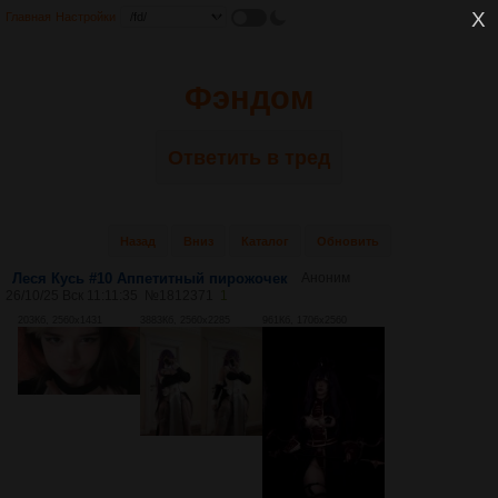
Главная
Настройки
Фэндом
Ответить в тред
Назад
Вниз
Каталог
Обновить
Леся Кусь #10 Аппетитный пирожочек
Аноним
26/10/25 Вск 11:11:35
№
1812371
1
203Кб, 2560x1431
3883Кб, 2560x2285
961Кб, 1706x2560