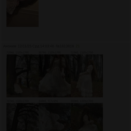
Аноним
12/11/25 Срд 14:03:46
№
1813818
21
728Кб, 1320x1760
367Кб, 1320x1760
516Кб, 1320x1760
707Кб, 1320x1760
248Кб, 717x956
602Кб, 1320x1760