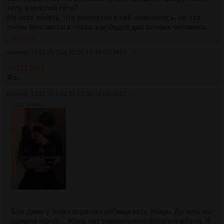
телу взрослой тёти?
Не могу понять, что конкретно в ней изменилось, но это
очень бросается в глаза, как-будто два разных человека.
>>1813854
Аноним
12/11/25 Срд 20:28:14
№
1813854
26
>>1813853
Фш.
Аноним
12/11/25 Срд 21:13:58
№
1813867
27
432Кб, 545x803
Бля даже у этого всратого уёбища есть ёбарь. До чего мы
дожили нахуй... Жаль нет нормального фото его ебала. Я