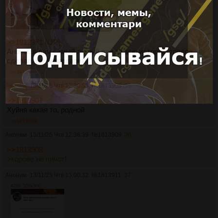
>>1812371 (OP)
Аноны, я вам самый лютый вин за всю историю тредов
сделал. Не благодарите.
>>1813908
Аноним
13/11/25 Чтв 12:30:55
№
1813908
35
>>1813901
Хуйня какая то, родной
>>1813909
Аноним
13/11/25 Чтв 12:36:39
№
1813909
36
>>1813908
>корове не пичот!
Аноним
13/11/25 Чтв 13:00:32
№
1813911
37
42Кб, 558x306