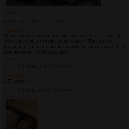
>>1831811
Аноним
09/11/25 Вск 13:12:15
№
1813549
18
>>1813487
Чего она вечно как-то в раскорячку фоткается, со спины и
сбоку ещё и лицо телефоном закрывает? Только пару
фоток могу вспомнить где она нормально в полный рост и то
ноги наполовину обрезаны были
>>1813564
Аноним
09/11/25 Вск 16:43:41
№
1813564
19
>>1813549
1.50 ростом
Аноним
09/11/25 Вск 20:16:31
№
1813582
20
531Кб, 1320x2346