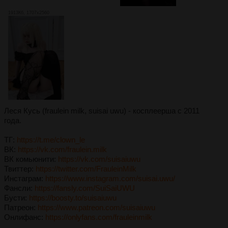
1913Кб, 1707x2560
Леся Кусь (fraulein milk, suisai uwu) - косплеерша с 2011
года.
ТГ:
https://t.me/clown_le
ВК:
https://vk.com/fraulein.milk
ВК комьюнити:
https://vk.com/suisaiuwu
Твиттер:
https://twitter.com/FrauleinMilk
Инстаграм:
https://www.instagram.com/suisai.uwu/
Фансли:
https://fansly.com/SuiSaiUWU
Бусти:
https://boosty.to/suisaiuwu
Патреон:
https://www.patreon.com/suisaiuwu
Онлифанс:
https://onlyfans.com/frauleinmilk