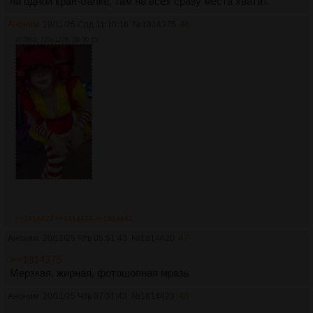
на одной кран-балке, там на всех сразу места хватит.
Аноним
19/11/25 Срд 11:10:16
№
1814375
46
4078Кб, 720x1278, 00:00:15
>>1814420
>>1814423
>>1814442
Аноним
20/11/25 Чтв 05:51:43
№
1814420
47
>>1814375
Мерзкая, жирная, фотошопная мразь
Аноним
20/11/25 Чтв 07:31:43
№
1814423
48