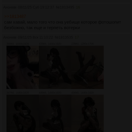
Аноним
08/11/25 Суб 19:12:37
№
1813495
16
>>1813487
сам хавай, мало того что она уебище которое фотошопит
безбожно, так еще и терпеть вотерки
Аноним
09/11/25 Вск 11:10:22
№
1813535
17
346Кб, 1440x1920
435Кб, 1440x1920
239Кб, 1280x1706
347Кб, 1440x1920
446Кб, 1440x1920
456Кб, 1440x1920