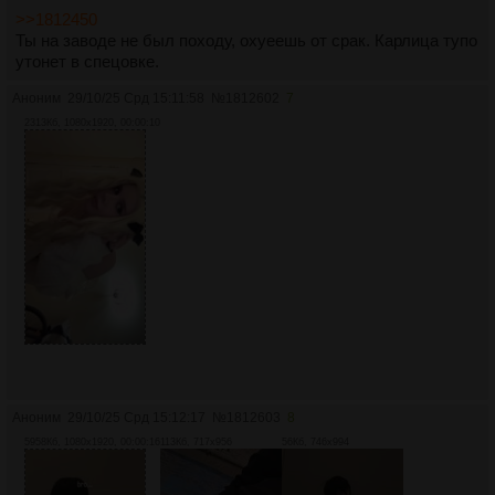
>>1812450
Ты на заводе не был походу, охуеешь от срак. Карлица тупо
утонет в спецовке.
Аноним
29/10/25 Срд 15:11:58
№
1812602
7
2313Кб, 1080x1920, 00:00:10
Аноним
29/10/25 Срд 15:12:17
№
1812603
8
5958Кб, 1080x1920, 00:00:16
113Кб, 717x956
56Кб, 746x994