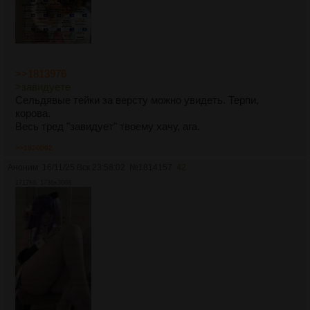
>>1813976
>завидуете
Сельдявые тейки за версту можно увидеть. Терпи,
корова.
Весь тред "завидует" твоему хачу, ага.
>>1820092
Аноним
16/11/25 Вск 23:58:02
№
1814157
42
1717Кб, 1736x3088