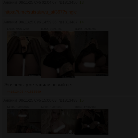
Аноним
08/11/25 Суб 02:04:07
№
1813450
13
https://t.me/suisaiuwu_ai/367?single
Аноним
08/11/25 Суб 14:59:36
№
1813487
14
124Кб, 958x1280
113Кб, 919x1280
114Кб, 962x1280
Эти челы уже залили новый сет
>>1813495
>>1813549
Аноним
08/11/25 Суб 15:00:03
№
1813488
15
143Кб, 1280x896
146Кб, 1280x957
118Кб, 1280x962