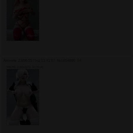
Аноним
23/06/25 Пнд 13:41:07
№
1804096
54
8962Кб, 1080x1872, 00:00:06