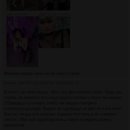
110Кб, 807x1280
221Кб, 512x512, 00:00:02
Фигурка вроде ниче но на лицо стрем
Аноним
24/12/25 Срд 23:34:49
№
1817595
63
В ответ на чела выше. Чел, она фотошопит себя. Лицо да,
стрем, но вживую это лицо будто соответствует ее имени.
Уборщица Гульнара (либо как модно говорить
плиткоукладчица). Видел ее однажды на фесте в косплее
Азулы, пизда она жирная, видимо поэтому и не снимает
тикток. Ибо хуй зафотошопить такое на видео даже с
фильтром