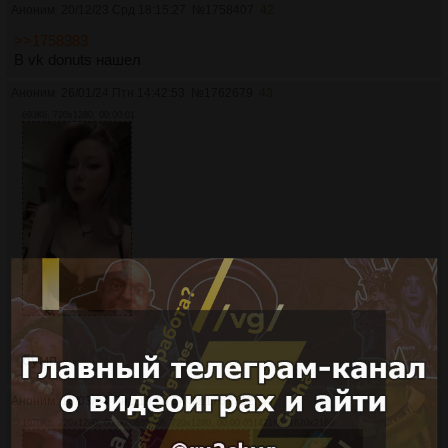
Аноним
20/12/23 Срд 18:15:27
№
1758407
42
>>1758383
В vk donuts нашел
Аноним
26/01/24 Птн 14:42:53
№
1762679
43
693Кб, 720x1280, 00:00:01
бумп
Аноним
18/03/24 Пнд 19:20:54
№
1767712
44
1070Кб, 720x1280, 00:00:08
856Кб, 720x1280, 00:00:05
1421Кб, 1620x2160