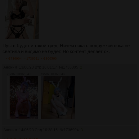
Пусть будет и такой тред. Ничем пока с подружкой пока не
светила и видимо не будет. Но контент делает ок.
>>1736904
>>1736911
>>1806560
Аноним
13/06/23 Втр 16:01:17
№
1736805
2
212Кб, 1080x1343
195Кб, 1080x1343
Аноним
14/06/23 Срд 10:38:15
№
1736904
3