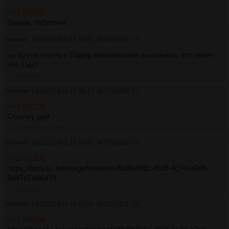
>>1756050
Шизик, таблетки
Аноним
19/12/23 Втр 14:16:21
№
1758294
36
на бусти что-то с Павер любопытное выложили. кто знает
что там?
>>1758308
Аноним
19/12/23 Втр 17:09:17
№
1758308
37
>>1758294
Ссылку дай
>>1758320
>>1758321
Аноним
19/12/23 Втр 18:58:52
№
1758320
38
>>1758308
https://boosty. to/visagefox/posts/9a5b491c-d10f-4c7d-a2eb-
5d47e1a66d79
>>1758332
Аноним
19/12/23 Втр 18:59:25
№
1758321
39
>>1758308