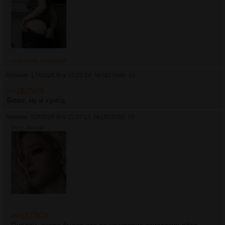
>>1827686
>>1833085
Аноним
17/05/26 Вск 15:20:29
№
1827686
68
>>1827676
Боже, ну и хуита
Аноним
02/08/26 Вск 11:07:13
№
1833085
69
671Кб, 607x686
>>1827676