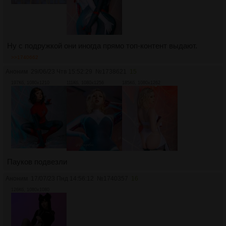
Ну с подружкой они иногда прямо топ-контент выдают.
>>1740662
Аноним
29/06/23 Чтв 15:52:29
№
1738621
15
197Кб, 1080x1210
111Кб, 1080x1256
185Кб, 1080x1262
Пауков подвезли
Аноним
17/07/23 Пнд 14:56:12
№
1740357
16
126Кб, 1080x1080