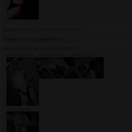
калыван
07/01/26 Срд 23:36:54
№
1818568
66
покупал кто последний пост?
Аноним
17/05/26 Вск 10:27:40
№
1827676
67
5734Кб, 2962x4444
8254Кб, 5184x3456
6699Кб, 4720x3147
7807Кб, 3456x5184