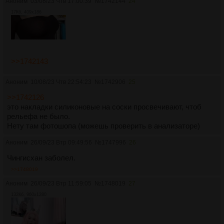
Аноним
03/08/23 Чтв 17:00:39
№
1742144
24
17Кб, 409x186
>>1742143
Аноним
10/08/23 Чтв 22:54:23
№
1742906
25
>>1742126
это накладки силиконовые на соски просвечивают, чтоб
рельефа не было.
Нету там фотошопа (можешь проверить в анализаторе)
Аноним
26/09/23 Втр 09:49:56
№
1747996
26
Чингисхан заболел.
>>1748019
Аноним
26/09/23 Втр 11:59:05
№
1748019
27
132Кб, 960x1280