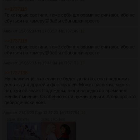
>>1737119
Те которые светили, тоже себя шлюхами не считают, ибо не
ебуться на камеру🤣бабы ебанашки просто
Аноним
15/06/23 Чтв 17:03:17
№
1737149
12
>>1737119
Те которые светили, тоже себя шлюхами не считают, ибо не
ебуться на камеру🤣бабы ебанашки просто
Аноним
15/06/23 Чтв 19:41:04
№
1737173
13
>>1737138
Ну скажи ещё, что если не будет донатов, она продолжит
делать для друзей и фестивалей. Может засветит, может
нет, хуй её знает. Подождём, люди нередко со временем
меняют мнение. Особенно если нужны деньги. А она про это
периодически ноет.
Аноним
21/06/23 Срд 13:37:23
№
1737794
14
101Кб, 1187x734
283Кб, 1440x1680