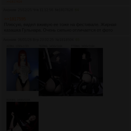
>>1817626
Аноним
25/12/25 Чтв 11:12:56
№
1817626
64
>>1817595
Плюсую, видел вживую ее тоже на фестивале. Жирная
казашка Гульнара. Очень сильно отличается от фото
Аноним
06/01/26 Втр 23:02:25
№
1818504
65
422Кб, 1290x1720
7828Кб, 3456x5184
7709Кб, 3456x5184
8220Кб, 3456x5184