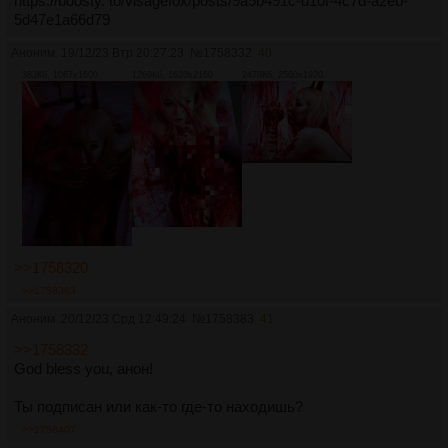
https://boosty. to/visagefox/posts/9a5b491c-d10f-4c7d-a2eb-
5d47e1a66d79
Аноним
19/12/23 Втр 20:27:23
№
1758332
40
383Кб, 1067x1600
1269Кб, 1620x2160
2478Кб, 2560x1920
>>1758320
>>1758383
Аноним
20/12/23 Срд 12:49:24
№
1758383
41
>>1758332
God bless you, анон!
Ты подписан или как-то где-то находишь?
>>1758407