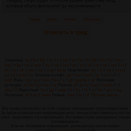
Пиздец, скоро будет что-то на уровне азиатских пёзд
которые ебало фотошопят до неузнаваемости
Назад
Вверх
Каталог
Обновить
Ответить в тред
Тематика:
au
/
bi
/
biz
/
bo
/
c
/
em
/
fa
/
fiz
/
fl
/
ftb
/
hh
/
hi
/
me
/
mg
/
mlp
/
mo
/
mov
/
mu
/
ne
/
psy
/
re
/
sci
/
sf
/
sn
/
sp
/
spc
/
tv
/
un
/
w
/
wh
/
wm
/
wp
/
zog
/
kpop
Творчество:
de
/
di
/
diy
/
mus
/
pa
/
p
/
wrk
/
trv
Техника и софт:
gd
/
hw
/
mobi
/
pr
/
ra
/
s
/
t
/
web
Игры:
bg
/
cg
/
ruvn
/
tes
/
v
/
vg
/
gacha
/
wr
Японская
культура:
a
/
fd
/
ja
/
ma
/
vn
Разное:
d
/
b
/
o
/
soc
/
media
/
r
/
abu
/
rf
Взрослым:
fur
/
gg
/
vape
/
h
/
ho
/
hc
/
e
/
fet
/
sex
/
fag
Политика:
int
/
po
/
news
Новые:
man
/
ai
/
nf
Прочие доски
Все права и копирайты на этой странице принадлежат правообладателям.
За любую размещенную информацию несет личную ответственность постер
(лицо, загрузившее эту информацию). Все комментарии принадлежат лицам,
отправившим их.
Если вы обнаружили информацию, размещённую против правил,
пожалуйста,
сообщите нам
об этом.