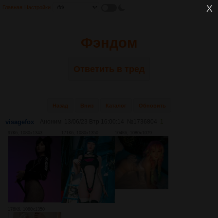
Главная
Настройки
Фэндом
Ответить в тред
Назад
Вниз
Каталог
Обновить
visagefox
Аноним
13/06/23 Втр 16:00:14
№
1736804
1
97Кб, 1080x1343
171Кб, 1080x1350
104Кб, 1080x1079
176Кб, 1080x1350