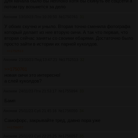
Для начала было бы неплохо хотя бы скинуть её соцсети а
потом гру возьмется за дело
Аноним
13/10/23 Птн 10:39:50
№
1750761
31
У обоих скучно и уныло. Вторая точно сменила фотографа
который делает из нее вторую оичи. А так что первая, что
вторая сейчас заняты со своими ебарями. Достаточно было
просто зайти в истории их парней куколдов.
>>1752513
Аноним
23/10/23 Пнд 13:47:21
№
1752513
32
>>1750761
новая оичи это интересно!
а слей куколдов?
Аноним
24/11/23 Птн 21:53:17
№
1755894
33
Бамп
Аноним
25/11/23 Суб 21:45:16
№
1756050
34
Самофорс, закрывайте тред, давно пора уже
>>1756057
Аноним
25/11/23 Суб 22:25:25
№
1756057
35