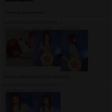
Причина тряски
сисек
?
Soul
05/05/24 Вск 04:52:01
№
1771856
46
421Кб, 1438x1920
315Кб, 1440x1920
261Кб, 1271x1920
Не могу найти эти фото без звездочки
Soul
05/05/24 Вск 04:52:50
№
1771857
47
357Кб, 1440x1920
315Кб, 1440x1920