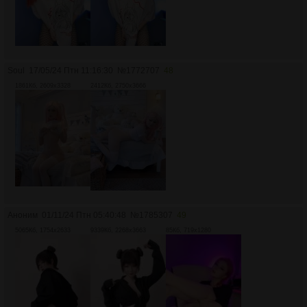
Soul
17/05/24 Птн 11:16:30
№
1772707
48
1861Кб, 2609x3328
2412Кб, 2750x3666
Аноним
01/11/24 Птн 05:40:48
№
1785307
49
5065Кб, 1754x2633
9339Кб, 2268x3663
85Кб, 719x1280