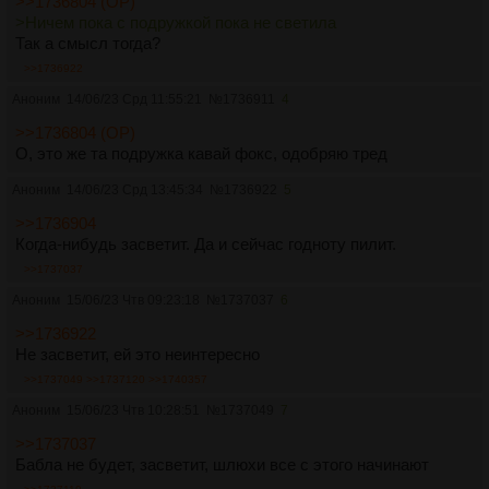
>>1736804 (OP)
>Ничем пока с подружкой пока не светила
Так а смысл тогда?
>>1736922
Аноним
14/06/23 Срд 11:55:21
№
1736911
4
>>1736804 (OP)
О, это же та подружка кавай фокс, одобряю тред
Аноним
14/06/23 Срд 13:45:34
№
1736922
5
>>1736904
Когда-нибудь засветит. Да и сейчас годноту пилит.
>>1737037
Аноним
15/06/23 Чтв 09:23:18
№
1737037
6
>>1736922
Не засветит, ей это неинтересно
>>1737049
>>1737120
>>1740357
Аноним
15/06/23 Чтв 10:28:51
№
1737049
7
>>1737037
Бабла не будет, засветит, шлюхи все с этого начинают