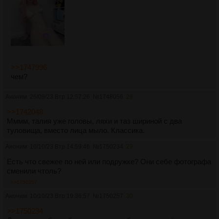
>>1747996
чем?
Аноним
26/09/23 Втр 12:57:26
№
1748056
28
>>1742048
Мммм, талия уже головы, ляхи и таз шириной с два
туловища, вместо лица мыло. Классика.
Аноним
10/10/23 Втр 14:59:46
№
1750234
29
Есть что свежее по ней или подружке? Они себе фотографа
сменили чтоль?
>>1750257
Аноним
10/10/23 Втр 19:36:57
№
1750257
30
>>1750234