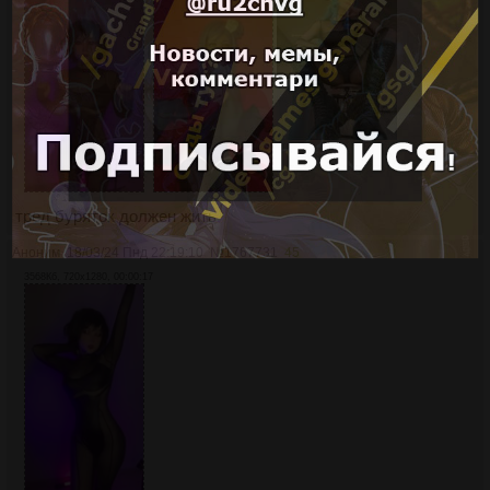
тред буряток должен жить
Аноним
18/03/24 Пнд 22:19:10
№
1767731
45
3568Кб, 720x1280, 00:00:17