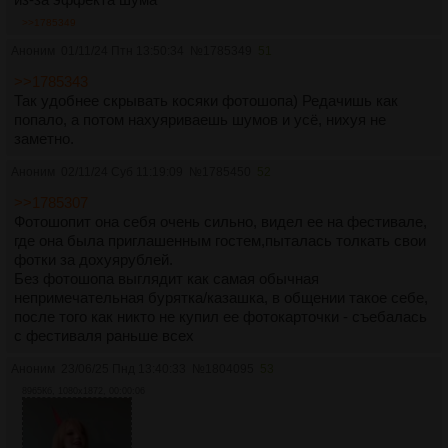
>>1785349
Аноним
01/11/24 Птн 13:50:34
№
1785349
51
>>1785343
Так удобнее скрывать косяки фотошопа) Редачишь как
попало, а потом нахуяриваешь шумов и усё, нихуя не
заметно.
Аноним
02/11/24 Суб 11:19:09
№
1785450
52
>>1785307
Фотошопит она себя очень сильно, видел ее на фестивале,
где она была приглашенным гостем,пыталась толкать свои
фотки за дохуярублей.
Без фотошопа выглядит как самая обычная
непримечательная бурятка/казашка, в общении такое себе,
после того как никто не купил ее фотокарточки - съебалась
с фестиваля раньше всех
Аноним
23/06/25 Пнд 13:40:33
№
1804095
53
8965Кб, 1080x1872, 00:00:06