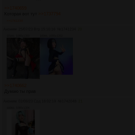
>>1740659
Которая вот тут
>>1737794
>>1741234
Аноним
25/07/23 Втр 15:10:16
№
1741234
20
181Кб, 1080x1350
195Кб, 1080x1202
>>1740662
Думаю ты прав
Аноним
02/08/23 Срд 18:02:19
№
1742048
21
160Кб, 1080x1306