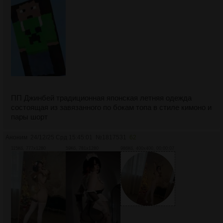
ПП Джинбей традиционная японская летняя одежда
состоящая из завязанного по бокам топа в стиле кимоно и
пары шорт
Аноним
24/12/25 Срд 15:45:01
№
1817531
62
115Кб, 777x1280
59Кб, 781x1280
986Кб, 400x400, 00:00:07