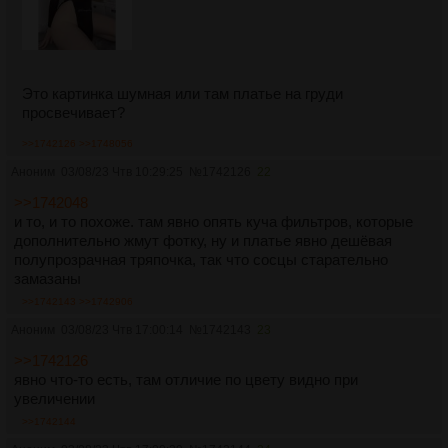
Это картинка шумная или там платье на груди
просвечивает?
>>1742126
>>1748056
Аноним
03/08/23 Чтв 10:29:25
№
1742126
22
>>1742048
и то, и то похоже. там явно опять куча фильтров, которые
дополнительно жмут фотку, ну и платье явно дешёвая
полупрозрачная тряпочка, так что сосцы старательно
замазаны
>>1742143
>>1742906
Аноним
03/08/23 Чтв 17:00:14
№
1742143
23
>>1742126
явно что-то есть, там отличие по цвету видно при
увеличении
>>1742144