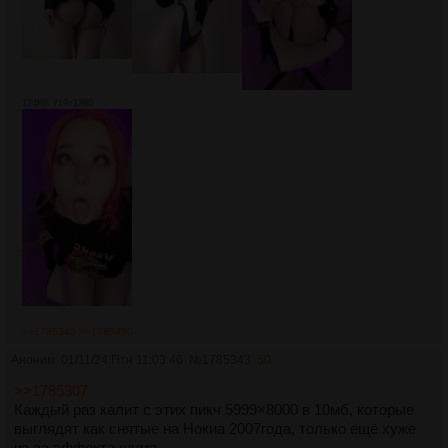
124Кб, 719x1280
>>1785343
>>1785450
Аноним
01/11/24 Птн 11:03:46
№
1785343
50
>>1785307
Каждый раз калит с этих пикч 5999×8000 в 10мб, которые
выглядят как снятые на Нокиа 2007года, только ещё хуже
из-за эффекта шума