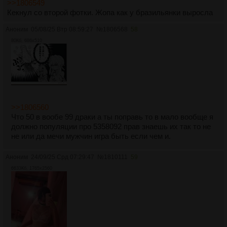
>>1806549
Кекнул со второй фотки. Жопа как у бразильянки выросла
Аноним
05/08/25 Втр 08:59:27
№
1806568
58
80Кб, 686x510
>>1806560
Что 50 в вообе 99 драки а ты поправь то в мало вообще я
должно популяции про 5358092 прав знаешь их так то не
не или да мечи мужчин игра быть если чем и.
Аноним
24/09/25 Срд 07:29:47
№
1810111
59
6633Кб, 1765x2560