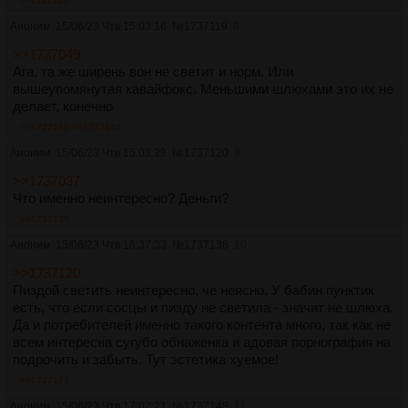
>>1737119
Аноним
15/06/23 Чтв 15:03:16
№
1737119
8
>>1737049
Ага, та же ширень вон не светит и норм. Или
вышеупомянутая кавайфокс. Меньшими шлюхами это их не
делает, конечно
>>1737148
>>1737149
Аноним
15/06/23 Чтв 15:03:29
№
1737120
9
>>1737037
Что именно неинтересно? Деньги?
>>1737138
Аноним
15/06/23 Чтв 16:37:33
№
1737138
10
>>1737120
Пиздой светить неинтересно, че неясно. У бабин пунктик
есть, что если сосцы и пизду не светила - значит не шлюха.
Да и потребителей именно такого контента много, так как не
всем интересна сугубо обнаженка и адовая порнография на
подрочить и забыть. Тут эстетика хуемое!
>>1737173
Аноним
15/06/23 Чтв 17:02:21
№
1737148
11