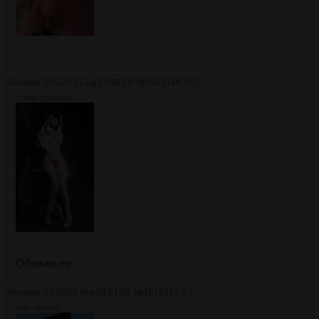
Аноним
22/10/25 Срд 23:06:19
№
1812156
60
4734Кб, 1557x2560
Обожаю ее
Аноним
23/10/25 Чтв 03:01:54
№
1812167
61
30Кб, 429x627