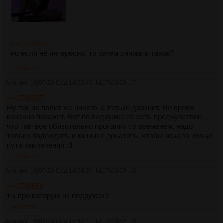
>>1737037
но если не интересно, то зачем снимать такое?
>>1740658
Аноним
19/07/23 Срд 14:33:45
№
1740658
17
>>1740357
Ну так не палит же ничего, а только дразнит. Но время
конечно покажет. Вот по подружке её есть предчувствие,
что там все обязательно пропалит со временем, надо
только подождать и меньше донатить, чтобы искала новые
пути завлечения :3
>>1740659
Аноним
19/07/23 Срд 14:38:20
№
1740659
18
>>1740658
ты про которую из подружек?
>>1740662
Аноним
19/07/23 Срд 15:42:41
№
1740662
19