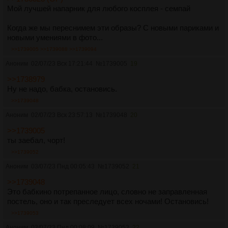
Мой лучшей напарник для любого косплея - семпай
Когда же мы переснимем эти образы? С новыми париками и
новыми умениями в фото...
>>1739005
>>1739088
>>1739094
Аноним
02/07/23 Вск 17:21:44
№
1739005
19
>>1738979
Ну не надо, бабка, остановись.
>>1739048
Аноним
02/07/23 Вск 23:57:13
№
1739048
20
>>1739005
ты заебал, чорт!
>>1739052
Аноним
03/07/23 Пнд 00:05:43
№
1739052
21
>>1739048
Это бабкино потрепанное лицо, словно не заправленная
постель, оно и так преследует всех ночами! Остановись!
>>1739053
Аноним
03/07/23 Пнд 00:08:09
№
1739053
22