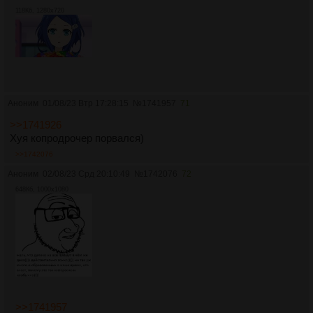
118Кб, 1280x720
Аноним
01/08/23 Втр 17:28:15
№
1741957
71
>>1741926
Хуя копродрочер порвался)
>>1742076
Аноним
02/08/23 Срд 20:10:49
№
1742076
72
648Кб, 1000x1080
>>1741957