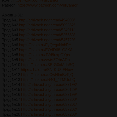
Ko-Fi:
https://ko-fi.com/yuliyamori
Patreon:
https://www.patreon.com/yuliyamori
Архив 1-31:
Тред №1
http://arhivach.ng/thread/494098/
Тред №2
http://arhivach.ng/thread/509352/
Тред №3
http://arhivach.ng/thread/524911/
Тред №4
http://arhivach.ng/thread/535558/
Тред №5
http://arhivach.ng/thread/545729/
Тред №6
https://ibaka.ru/FyQeguNnhPY
Тред №7
https://ibaka.ru/EO4D68_G8KA
Тред №8
https://ibaka.ru/4Vd9uxpOYps
Тред №9
https://ibaka.ru/vwtsZObrADo
Тред №10
https://ibaka.ru/SBrG0xMdnBQ
Тред №11
https://ibaka.ru/SN-KU8rFHuw
Тред №12
https://ibaka.ru/cCwHlmBvPjQ
Тред №13
https://ibaka.ru/N4G_4TMUdbQ
Тред №14
http://arhivach.ng/thread/687198/
Тред №15
http://arhivach.ng/thread/636129/
Тред №16
http://arhivach.ng/thread/687199/
Тред №17
http://arhivach.ng/thread/687200/
Тред №18
http://arhivach.ng/thread/687201/
Тред №19
http://arhivach.ng/thread/687202/
Тред №20
http://arhivach.ng/thread/687203/