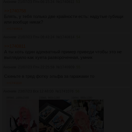
Аноним
21/07/23 Птн 06:15:24
№
1740811
53
>>1740758
Блять, у тебя только две крайности есть: надутые губищи
или вообще никак?
>>1740814
Аноним
21/07/23 Птн 06:43:24
№
1740814
54
>>1740811
А ты хоть один адекватный пример приведи чтобы это не
выглядило как хуета развороченная, умник
Аноним
21/07/23 Птн 22:25:58
№
1740909
55
Скиньте в тред фотку эльфа за гаражами то
>>1741110
Аноним
23/07/23 Вск 12:48:00
№
1741076
56
665Кб, 1488x2160
155Кб, 960x1280
196Кб, 960x1280