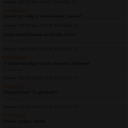
Аноним
23/07/23 Вск 18:36:37
№
1741111
59
>>1741110
Нахуй тут нюдсы твоей мамки, шмонь?
Аноним
25/07/23 Втр 22:26:25
№
1741269
60
Когда воскрешение на Ютубе, Юль?
>>1741272
Аноним
25/07/23 Втр 22:52:20
№
1741272
61
>>1741269
У бабки впереди только пенсия и забвение.
>>1741283
Аноним
26/07/23 Срд 05:56:52
№
1741283
62
>>1741272
Какой бабки? Ты долбоёб?
>>1741357
Аноним
27/07/23 Чтв 00:26:19
№
1741357
63
>>1741283
Бабки скуфьи Чмори
>>1741376