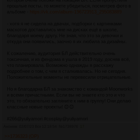
прошлые посты, то можете убедиться, посмотрев фото в
альбоме -
https://vk.com/album-196723913_295083889
- хотя я не сидела на двачах, подборки с картинками
маскотов доставались мне на дисках ещё в школе,
благодаря моему другу. Не зная, что это за девочки и
откуда они появились, заочно я их любила за дизайны.
К сожалению, аудитория БЛ действительно очень
токсичная, и из фендома я ушла в 2019 году, досняв всё,
что планировала. Возможно однажды я расскажу
подробнее о том, с чем я сталкивалась. Но не сегодня.
Положительные моменты не перевесили отрицательные.
Но я благодарна БЛ за знакомство с командой Moonworks
и всеми причастными. Если вы не знаете кто это и что
это, то обязательно загляните к ним в группу! Они делаю
классные новые проекты! 😊😊
#266@yuliyamori #cosplay@yuliyamori
#косплей #славя #slavya #бесконечноелето
Аноним
02/07/23 Вск 12:18:54
№
1738976
17
#everlastingsummer
>>1736323 (OP)