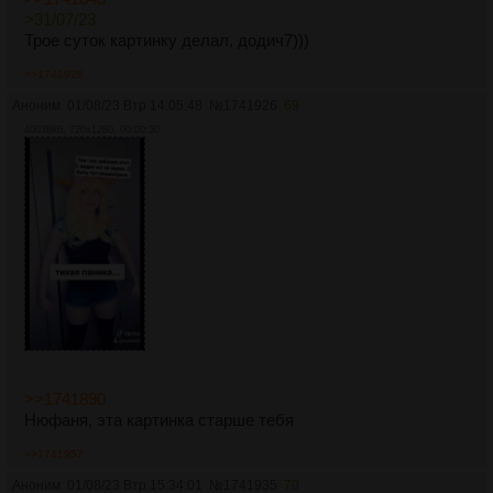
>31/07/23
Трое суток картинку делал, додич7)))
>>1741926
Аноним
01/08/23 Втр 14:05:48
№
1741926
69
40038Кб, 720x1280, 00:00:30
>>1741890
Нюфаня, эта картинка старше тебя
>>1741957
Аноним
01/08/23 Втр 15:34:01
№
1741935
70