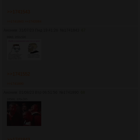
>>1741543
>>1741843
>>1742084
Аноним
31/07/23 Пнд 19:41:26
№
1741843
67
89Кб, 950x596
>>1741552
>>1741890
Аноним
01/08/23 Втр 06:51:56
№
1741890
68
185Кб, 370x265
>>1741843