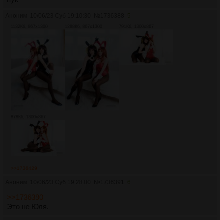
Аноним
10/06/23 Суб 19:10:30
№
1736388
5
1132Кб, 867x1300
1288Кб, 867x1300
791Кб, 1300x867
878Кб, 1300x867
>>1736429
Аноним
10/06/23 Суб 19:28:00
№
1736391
6
>>1736390
Это не Юля.