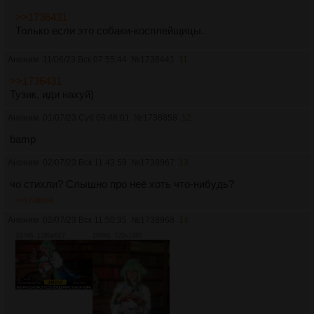
>>1736431
Только если это собаки-косплейщицы.
Аноним
11/06/23 Вск 07:55:44
№
1736441
11
>>1736431
Тузик, иди нахуй)
Аноним
01/07/23 Суб 08:48:01
№
1738858
12
bamp
Аноним
02/07/23 Вск 11:43:59
№
1738967
13
чо стихли? Слышно про неё хоть что-нибудь?
>>1738968
Аноним
02/07/23 Вск 11:50:35
№
1738968
14
337Кб, 1280x827
285Кб, 720x1080