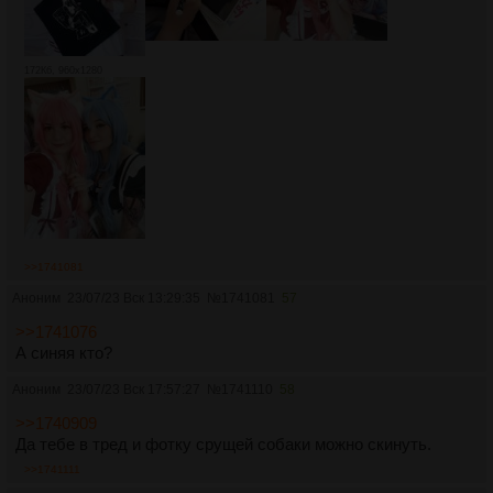
172Кб, 960x1280
>>1741081
Аноним
23/07/23 Вск 13:29:35
№
1741081
57
>>1741076
А синяя кто?
Аноним
23/07/23 Вск 17:57:27
№
1741110
58
>>1740909
Да тебе в тред и фотку срущей собаки можно скинуть.
>>1741111