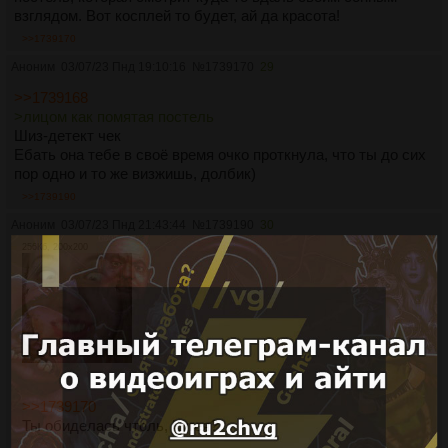
взглядом. Вот косплей то будет, ай да красота!
>>1739170
Аноним
03/07/23 Пнд 19:10:16
№
1739170
29
>>1739168
>лицом как помятая постель
Шиз-детект чек
Ебать она тебе в своё время очко проткнула, что ты до сих
пор одно и то же визжишь, долбик)
>>1739190
Аноним
03/07/23 Пнд 21:43:44
№
1739190
30
256Кб, 200x200
>>1739170
Ты обиделась чтоль, Кугея?