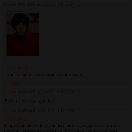
Аноним
03/07/23 Пнд 06:27:35
№
1739094
26
9Кб, 240x320
>>1738979
Бля, я понял, кого он мне напоминает.
>>1739168
Аноним
03/07/23 Пнд 08:40:51
№
1739102
27
Ярит, не семени, долбик!
Аноним
03/07/23 Пнд 18:47:51
№
1739168
28
>>1739094
И прибавь еще бабку рядом с ним, с лицом как помятая
постель, которая смотрит куда-то вдаль своим сонным