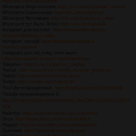
https://vk.com/yuliyamorielf
ВКонтакте Мори косплей:
https://vk.com/yuliyamori_cosplay
ВКонтакте Симпочмори:
https://vk.com/yuliyamori
ВКонтакте Фоточмори:
https://vk.com/yuliyamori_photo
ВКонтакте тут была Элли:
https://vk.com/kawaielli
Instagram для косплея:
https://instasaved.net/save-
stories/yuliyamori_cosplay
Instagram лесной:
https://instasaved.net/save-
stories/yuliyamori
Instagram для тех, кому этого мало:
https://instasaved.net/save-stories/aneimoto
Telegram:
https://t.me/yuliyamori_cosplay
Тикток:
https://www.tiktok.com/@yuliyamori_aneimoto
Twitch:
https://www.twitch.tv/yuliyamori
Twitter:
https://twitter.com/Yuliyamori
YouTube возрождённый:
https://www.youtube.com/kawaielli
Youtube кугеерождённый 3:
https://www.youtube.com/channel/UCAmI2WHJwPrrR1JuO5R8
7ZA
Фейсбук:
https://www.facebook.com/yuliyamori/
Этси:
https://www.etsy.com/shop/YuliyaMori
Реддит:
https://www.reddit.com/user/yuliyamori
Gumroad:
https://gumroad.com/yuliyamori