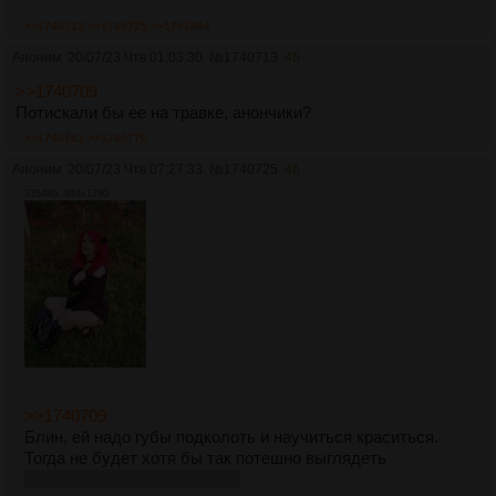
>>1740713
>>1740725
>>1767494
Жаль только, что написать такую книгу может только
человек, который
Аноним
20/07/23 Чтв 01:03:30
№
1740713
45
а) погруженный в тему, знающий обе тусовки изнутри - и
>>1740709
фист, и двачеров
Потискали бы ее на травке, анончики?
б) умеющий хорошо писать, чтобы прямо пробрало
>>1740761
>>1740770
Может быть, такой человек здесь найдется?
Аноним
20/07/23 Чтв 07:27:33
№
1740725
46
2354Кб, 934x1280
>>1740709
Блин, ей надо губы подколоть и научиться краситься.
Тогда не будет хотя бы так потешно выглядеть
Не претендую на гуру стиля