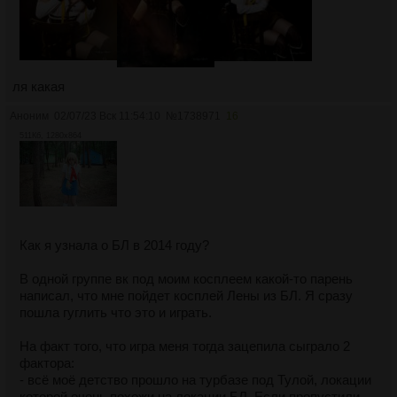
ля какая
Аноним
02/07/23 Вск 11:54:10
№
1738971
16
511Кб, 1280x864
Как я узнала о БЛ в 2014 году?
В одной группе вк под моим косплеем какой-то парень
написал, что мне пойдет косплей Лены из БЛ. Я сразу
пошла гуглить что это и играть.
На факт того, что игра меня тогда зацепила сыграло 2
фактора:
- всё моё детство прошло на турбазе под Тулой, локации
которой очень похожи на локации БЛ. Если пропустили