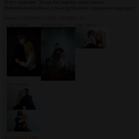
Я вот подумал, Эльке бы макиму закосплеить.
Флегматичная абъюз-сука в рубашечке, идеально подходит
Аноним
02/07/23 Вск 12:22:58
№
1738979
18
270Кб, 903x1300
243Кб, 827x1300
300Кб, 1300x822
286Кб, 990x1300
>>1736323 (OP)