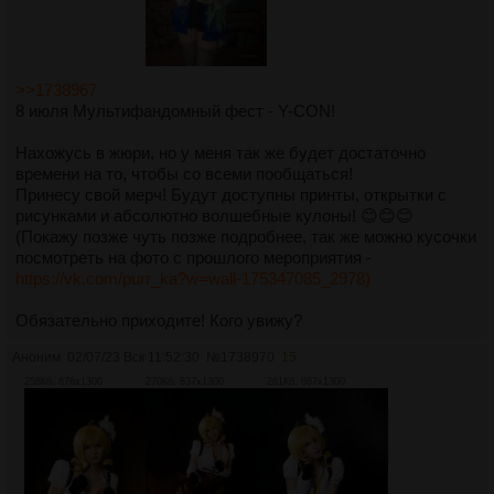
>>1738967
8 июля Мультифандомный фест - Y-CON!
Нахожусь в жюри, но у меня так же будет достаточно
времени на то, чтобы со всеми пообщаться!
Принесу свой мерч! Будут доступны принты, открытки с
рисунками и абсолютно волшебные кулоны! 😊😊😊
(Покажу позже чуть позже подробнее, так же можно кусочки
посмотреть на фото с прошлого мероприятия -
https://vk.com/purr_ka?w=wall-175347085_2978)
Обязательно приходите! Кого увижу?
Аноним
02/07/23 Вск 11:52:30
№
1738970
15
258Кб, 876x1300
270Кб, 837x1300
261Кб, 867x1300