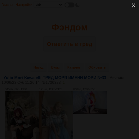
Главная
Настройки
Фэндом
Ответить в тред
Назад
Вниз
Каталог
Обновить
Yulia Mori Kawaielli ТРЕД МОРЯ ИМЕНИ МОРИ №33
Аноним
10/06/23 Суб 11:26:14
№
1736323
1
345Кб, 868x1300
171Кб, 1197x2128
840Кб, 1280x853