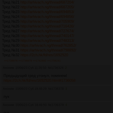
Тред №21
http://arhivach.ng/thread/687204/
Тред №22
http://arhivach.ng/thread/687205/
Тред №23
http://arhivach.ng/thread/694853/
Тред №24
http://arhivach.ng/thread/694856/
Тред №25
http://arhivach.ng/thread/705909/
Тред №26
http://arhivach.ng/thread/716426/
Тред №27
http://arhivach.ng/thread/727674/
Тред №28
http://arhivach.ng/thread/740147/
Тред №29
http://arhivach.ng/thread/748313/
Тред №30
https://arhivach.ng/thread/762852/
Тред №31
https://arhivach.ng/thread/798892/
Тред №32
https://2ch.hk/fd/res/1692920
>>1738976
>>1738979
>>1742892
>>1756241
Аноним
10/06/23 Суб 11:26:50
№
1736324
2
Предыдущий тред утонул, помянем!
https://2ch.hk/fd/res/1692920.html#1736058
Аноним
10/06/23 Суб 18:46:29
№
1736378
3
пук
Аноним
10/06/23 Суб 18:46:50
№
1736379
4
пук