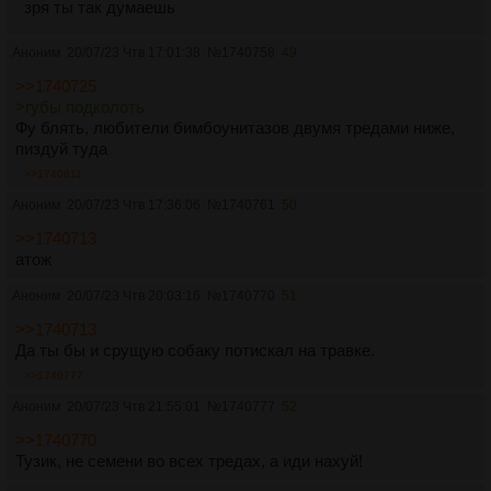
зря ты так думаешь
Аноним
20/07/23 Чтв 17:01:38
№
1740758
49
>>1740725
>губы подколоть
Фу блять, любители бимбоунитазов двумя тредами ниже,
пиздуй туда
>>1740811
Аноним
20/07/23 Чтв 17:36:06
№
1740761
50
>>1740713
атож
Аноним
20/07/23 Чтв 20:03:16
№
1740770
51
>>1740713
Да ты бы и срущую собаку потискал на травке.
>>1740777
Аноним
20/07/23 Чтв 21:55:01
№
1740777
52
>>1740770
Тузик, не семени во всех тредах, а иди нахуй!