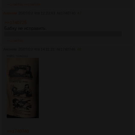
>>1740740
>>1740758
Аноним
20/07/23 Чтв 12:23:43
№
1740740
47
>>1740725
Бабку не исправить.
Как и ее лицо, напоминающее незаправленную постель.
>>1740746
Аноним
20/07/23 Чтв 14:11:21
№
1740746
48
819Кб, 543x1012
>>1740740