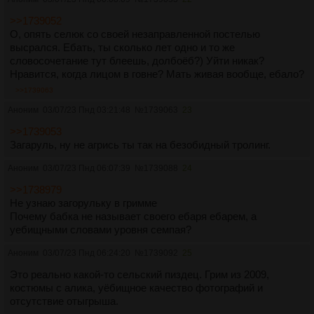
>>1739052
О, опять селюк со своей незаправленной постелью
высрался. Ебать, ты сколько лет одно и то же
словосочетание тут блеешь, долбоёб?) Уйти никак?
Нравится, когда лицом в говне? Мать живая вообще, ебало?
>>1739063
Аноним
03/07/23 Пнд 03:21:48
№
1739063
23
>>1739053
Загаруль, ну не агрись ты так на безобидный тролинг.
Аноним
03/07/23 Пнд 06:07:39
№
1739088
24
>>1738979
Не узнаю загорульку в гримме
Почему бабка не называет своего ебаря ебарем, а
уебищными словами уровня семпая?
Аноним
03/07/23 Пнд 06:24:20
№
1739092
25
Это реально какой-то сельский пиздец. Грим из 2009,
костюмы с алика, уёбищное качество фотографий и
отсутствие отыгрыша.