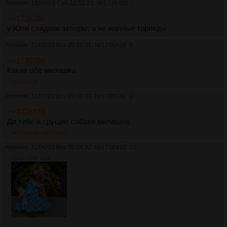
Аноним
10/06/23 Суб 22:52:22
№
1736402
7
>>1736390
у Юли сладкие эклеры, а не жопные торпеды
Аноним
11/06/23 Вск 05:10:31
№
1736429
8
>>1736388
Какие обе милашки.
>>1736431
Аноним
11/06/23 Вск 05:30:41
№
1736431
9
>>1736429
Да тебе и срущие собаки милашки.
>>1736433
>>1736441
Аноним
11/06/23 Вск 05:34:32
№
1736433
10
189Кб, 1200x1200