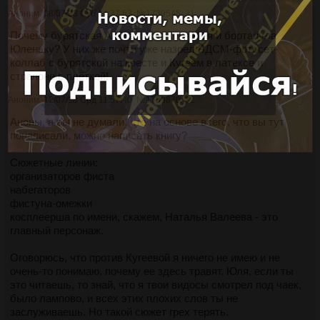
Аноним
08/07/23 Суб 14:27:53
№
1739545
31
Почему бурятская Алиса такая конченая и бортанула
Юленьку? У них же почти уже назрел БДСМ-фотосет-
коллаб с бурятской на кресте и Кугеем в латексе и
страпоне с плёткой!
Аноним
12/07/23 Срд 11:57:40
№
1739870
32
Аноны, а вы не думали, что на основе всего, что вы тут
понаписали, можно написать книгу?
Сюжетные линии:
организаторов фиста
набегаторов
фистуна-омежки
косплеерша по имени, скажем, Наталья Валеева - это
главный персонаж.
Оговорюсь, что против Кугеевой я ничего не имею и не
очень-то понимаю, почему ее здесь травят. Юля, если ты
это читаешь, то знай, что я твои видосы смотрел под чаек,
было лампово, и всех этих плохих слов ты не
заслуживаешь. Но такой сюжет грех терять.