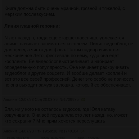
Книга должна быть очень мрачной, грязной и тяжелой, с
мерзким послевкусием.
Линия главной героини:
N лет назад гг, тогда еще старшеклассница, увлекается
аниме, начинает заниматься косплеем. Пилит видеоблог, не
для денег, а чисто для фана. Потом подворачивается
Бесконечное Лето, фестиваль по нему, куда она едет
косплеить. Ее видеоблог выстреливает и набирает
определенную популярность. Она начинает раскручивать
видеоблог и другие соцсети. И вообще делает косплей и
вот это все своей профессией. Денег это особо не приносит,
но она выходит замуж за лошка, который ее обеспечивает.
Параллельно показать все внутритусовочные дрязги,
Аноним
12/07/23 Срд 20:03:39
№
1739935
33
конфликты, подставы, кидалово на деньги. Всю эту грязь.
Бля, ни у кого не осталось видосов, где Юля катаву
Сама гг далеко не ангел, она во всей этой грязи участвует.
озвучивала. Она всё поудаляла сто лет назад, но, может
Изменяет мужу как с нужными людьми ради выгоды, так и
кто сохранил? Мне прям хочется переслушать
просто так. Описать все эти сношения в максимально
Аноним
14/07/23 Птн 19:59:38
№
1740104
34
грязном виде. Именно так - "сношения", а не "секс" или
"занятия любовью". Термин грязный, как из ментовского
193Кб, 960x1280
895Кб, 1620x2160
1064Кб, 1620x2160