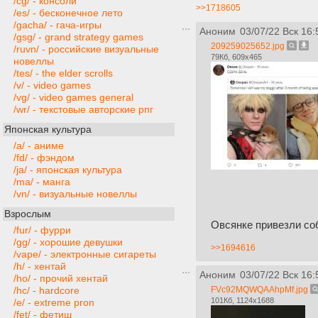
/cg/ - консоли
>>1718605
/es/ - бесконечное лето
/gacha/ - гача-игры
Аноним
03/07/22 Вск 16:
/gsg/ - grand strategy games
209259025652.jpg
/ruvn/ - российские визуальные
79Кб, 609x465
новеллы
/tes/ - the elder scrolls
/v/ - video games
/vg/ - video games general
/wr/ - текстовые авторские рпг
Японская культура
/a/ - аниме
/fd/ - фэндом
/ja/ - японская культура
/ma/ - манга
/vn/ - визуальные новеллы
Взрослым
Овсянке привезли со
/fur/ - фурри
/gg/ - хорошие девушки
>>1694616
/vape/ - электронные сигареты
/h/ - хентай
Аноним
03/07/22 Вск 16:
/ho/ - прочий хентай
FVc92MQWQAAhpMf.jpg
/hc/ - hardcore
101Кб, 1124x1688
/e/ - extreme pron
/fet/ - фетиш