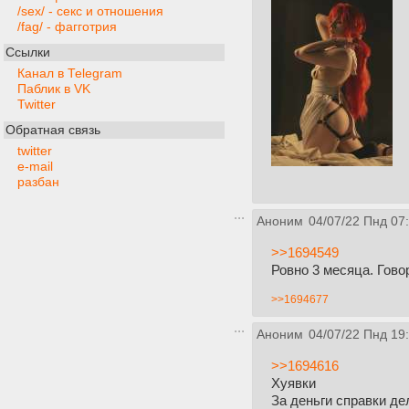
/sex/ - секс и отношения
/fag/ - фагготрия
Ссылки
Канал в Telegram
Паблик в VK
Twitter
Обратная связь
twitter
e-mail
разбан
Аноним
04/07/22 Пнд 07
>>1694549
Ровно 3 месяца. Гово
>>1694677
Аноним
04/07/22 Пнд 19
>>1694616
Хуявки
За деньги справки д