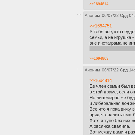
>>1694814
Аноним
06/07/22 Срд 04
>>1694751
У тебя все, кто неуд
семьи, а не игрушка 
вне инстаграма не ин
мимособачник, бомба
>>1694863
Аноним
06/07/22 Срд 14
>>1694814
Ее член семьи был в
в этой драме, если о
Но лицемерно же буде
и либеральная вон жи
Все что я пока вижу в
придет свалить пмж б
Хотя я тупо без них 
А овсянка свалила.
Вот между вами и разн