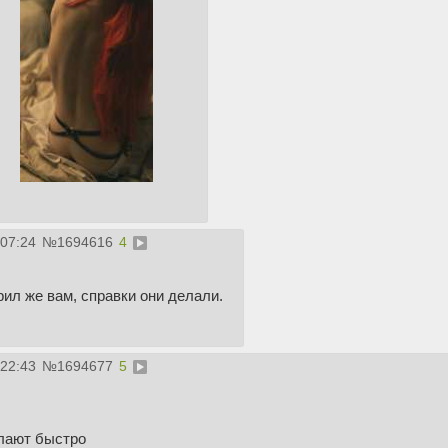
:07:24
№
1694616
4
рил же вам, справки они делали.
:22:43
№
1694677
5
елают быстро