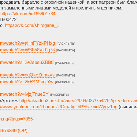
продавать барахло с огромной наценкой, а вот патреон был бла
ен замыленными лицами моделей и приличным ценником.
:
https://vk.com/id165901734
1600472
о:
https://vk.com/shirogane_1
.com/watch?v=aHnFYzkPHxg
[РАСКРЫТЬ]
.com/watch?v=WSh58Vk0q78
[РАСКРЫТЬ]
.com/watch?v=2e2sbsuXBB8
[РАСКРЫТЬ]
.com/watch?v=ngQkcZamxvs
[РАСКРЫТЬ]
.com/watch?v=2kR4MIoq-Yw
[РАСКРЫТЬ]
om/watch?v=lvjzjTnueBY
[РАСКРЫТЬ]
 «Артём»:
http://akvideo2.ask.fm/video2/004/027/754/752/p_video
s://www.youtube.com/channel/UCmJfip_hPS5-zninWygz1og
(выпилил
ach.ng/?tags=7855
1679330 (OP)