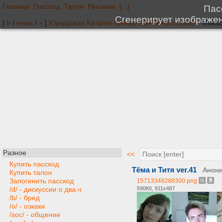
Главная
Пасскод
Талон
Реклама
[...]
[
b
/
news
/
+
]
Юзердоски
Каталог
Трекер
NSFW
Настройки
Разное
<<
Купить пасскод
Тёма и Титя ver.41
Анон
Купить талон
Залогинить пасскод
15713348288300.png
590Кб, 911x487
/d/ - дискуссии о два.ч
/b/ - бред
/o/ - оэкаки
/soc/ - общение