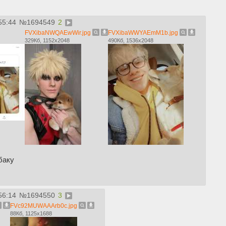
55:44
№
1694549
2
FVXibaNWQAEwWir.jpg
FVXibaWWYAEmM1b.jpg
329Кб, 1152x2048
490Кб, 1536x2048
баку
56:14
№
1694550
3
FVc92MUWAAArb0c.jpg
88Кб, 1125x1688