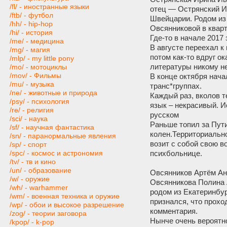
/fl/ - иностранные языки
отец — Острянский И
/ftb/ - футбол
Швейцарии. Родом из 
/hh/ - hip-hop
Овсянниковой в кварт
/hi/ - история
Где-то в начале 2017
/me/ - медицина
В августе переехал к
/mg/ - магия
потом как-то вдруг о
/mlp/ - my little pony
литературы никому н
/mo/ - мотоциклы
/mov/ - Фильмы
В конце октября нача
/mu/ - музыка
транс*группах.
/ne/ - животные и природа
Каждый раз, вколов т
/psy/ - психология
язык – некрасивый. И
/re/ - религия
русском
/sci/ - наука
Раньше топил за Пути
/sf/ - научная фантастика
колен.Территориальн
/sn/ - паранормальные явления
возит с собой свою 
/sp/ - спорт
психбольнице.
/spc/ - космос и астрономия
/tv/ - тв и кино
/un/ - образование
Овсянников Артём Ан
/w/ - оружие
Овсянникова Полина А
/wh/ - warhammer
родом из Екатеринбур
/wm/ - военная техника и оружие
признался, что проход
/wp/ - обои и высокое разрешение
комментария.
/zog/ - теории заговора
Нынче очень вероятно
/kpop/ - k-pop