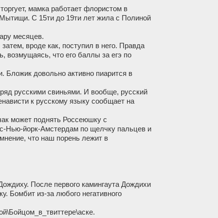
торгует, мамка работает флористом в
 Мытищи. С 15ти до 19ти лет жила с Полиной
пару месяцев.
затем, вроде как, поступил в него. Правда
ь, возмущаясь, что его баллы за егэ по
и. Бложик довольно активно пиарится в
дряд русскими свиньями. И вообще, русский
енависти к русскому языку сообщает на
бчак может поднять Россеюшку с
с-Нью-йорк-Амстердам по щелчку пальцев и
мнение, что наш порень лежит в
 Дождиху. После первого камингаута Дождихи
ку. Бомбит из-за любого негативного
ой\Бойцом_в_твиттере\аске.