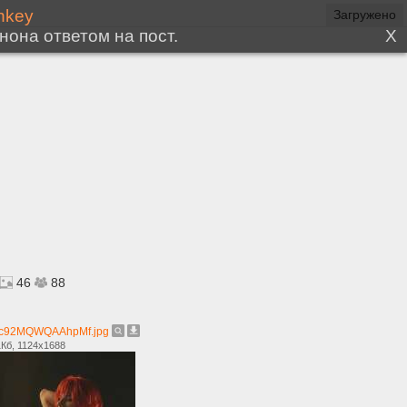
46
88
c92MQWQAAhpMf.jpg
Кб, 1124x1688