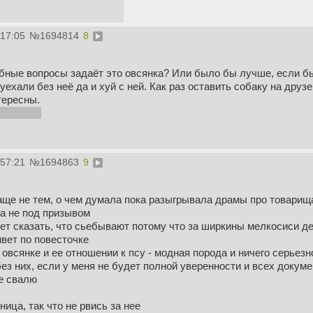
:17:05
№
1694814
8
обные вопросы задаёт это овсянка? Или было бы лучше, если бы
- уехали без неё да и хуй с ней. Как раз оставить собаку на др
тересны.
нуло, да
:57:21
№
1694863
9
аще не тем, о чем думала пока разыгрывала драмы про товарищ
на не под призывом
т сказать, что сьебывают потому что за ширкины мелкосиси де
вет по повесточке
 овсянке и ее отношении к псу - модная порода и ничего серьезн
ез них, если у меня не будет полной уверенности и всех докуме
не свалю
ица, так что не рвись за нее