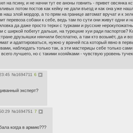
ил на псину, и не начни тут ее аноны говнить - привет овсянка к
ливых потом постов как кейку не дали въезд и как она уже наш
 в наш злой мордор, а то прям на границе автомат вручат и к зел
ит перевоза собаки к себе, ведь там по сути они живут одни и н
иловка да даже просто терки с турками и русские нерокупожатны
они с ширкой побегут дальше, на турецкие хуи ради паспортов? К
тране друзьяшки нянчили бесплатно, а там кто возьмёт, да и во
имат и адаптироваться, нужно у врачей пса который явно в перв
вами, наблюдать только так, а эти мастерицы себе только сам
всего лучшего, но с такими хозяйками - чувствую уровень тучек
23:45
№
1694711
6
диванный эксперт?
50:29
№
1694751
7
бала когда в армию???