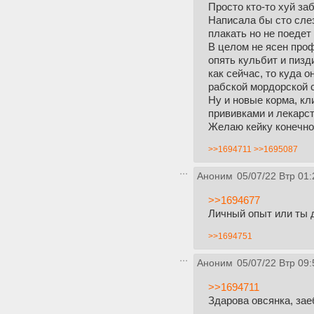
Просто кто-то хуй заб
Написала бы сто слез
плакать но не поедет
В целом не ясен проф
опять кульбит и пизд
как сейчас, то куда 
рабской мордорской с
Ну и новые корма, кл
прививками и лекарст
Желаю кейку конечно 
>>1694711
>>1695087
Аноним
05/07/22 Втр 01:
>>1694677
Личный опыт или ты 
>>1694751
Аноним
05/07/22 Втр 09:
>>1694711
Здарова овсянка, зае