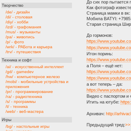
До сих пор пытается 
Творчество
Как фотограф извест
/de/ - дизайн
Страница мамки в вк
/di/ - столовая
Мобила BATYI: +7985
/diy/ - хобби
Старая страница Шир
/izd/ - графомания
/mus/ - музыканты
До гормонов:
/pa/ - живопись
https://www.youtube
/p/ - фото
/wrk/ - РАБота и карьера
https://www.youtube
/trv/ - путешествия
Итон поринь:
https://www.youtube
Техника и софт
а Поля – ещё нет:
/ai/ - искусственный интеллект
https://www.youtube
/gd/ - gamedev
/hw/ - компьютерное железо
https://www.youtube
/mobi/ - мобильные устройства и
а вот теперь – да:
приложения
https://www.youtube.c
/pr/ - программирование
Видео с паспортом и
/ra/ - радиотехника
/s/ - программы
Итить на ютубе:
http
/t/ - техника
/web/ - веб-мастера
Архивач:
http://arhiv
Игры
Предыдущий тред:
>>
/bg/ - настольные игры