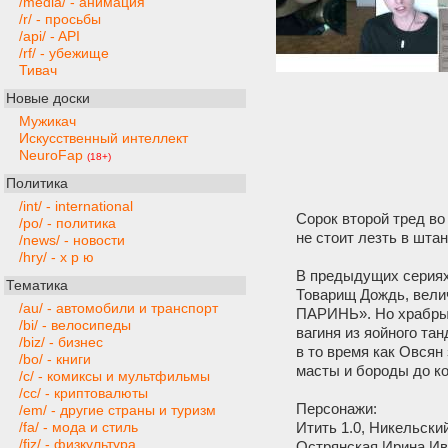
/media/ - анимация
/r/ - просьбы
/api/ - API
/rf/ - убежище
Тивач
Новые доски
Мужикач
Искусственный интеллект
NeuroFap
(18+)
Политика
/int/ - international
Сорок второй тред во
/po/ - политика
не стоит лезть в шта
/news/ - новости
/hry/ - х р ю
В предыдущих сериях
Тематика
Товарищ Дождь, велич
/au/ - автомобили и транспорт
ПАРИНЬ». Но храбрые
/bi/ - велосипеды
вагиня из яойного та
/biz/ - бизнес
в то время как Овся
/bo/ - книги
масты и бороды до ко
/c/ - комиксы и мультфильмы
/cc/ - криптовалюты
Персонажи:
/em/ - другие страны и туризм
Итить 1.0, Никельски
/fa/ - мода и стиль
/fiz/ - физкультура
Острянская Ирина Ива