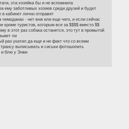
стати, эта хозяйка бы и не вспомнила
ла ему заботливых хозяев среди друзей и будет
е в кабинет лично отправят
а чемоданах - нет внж или еще чего, и если сейчас
е кроме туристов, которым все за $$$$ вместо $$
ому в этот раз собака останется, это тут в промытой
зьмет ли
ый раз укатил да еще и не факт что со всеми
и трансу выписывать и сиськи фотошопить
 и блю у Энви