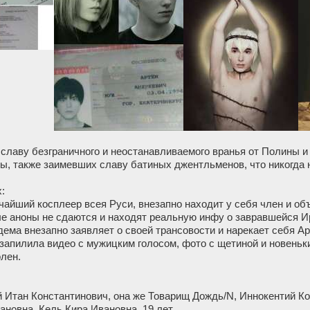
 славу безграничного и неостанавливаемого вранья от Полины и
ны, также заимевших славу батиных джентльменов, что никогда 
:
айший косплеер всея Руси, внезапно находит у себя член и об
 аноны не сдаются и находят реальную инфу о завравшейся Ир
ндема внезапно заявляет о своей трансовости и нарекает себя 
н запилила видео с мужицким голосом, фото с щетиной и новен
лен.
й Итан Константинович, она же Товарищ Дождь/N, Иннокентий Ко
новна, Кель Кира Ивановна, 19 лет,