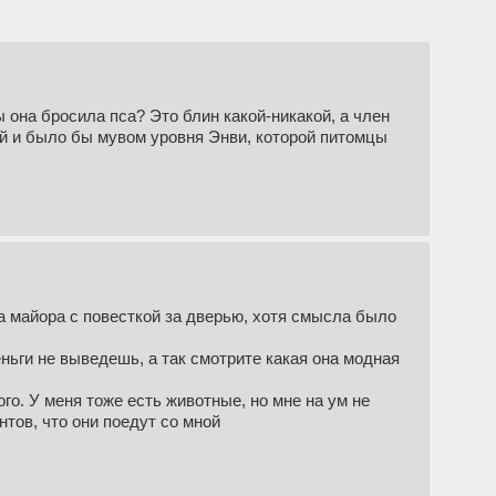
 она бросила пса? Это блин какой-никакой, а член
узей и было бы мувом уровня Энви, которой питомцы
а майора с повесткой за дверью, хотя смысла было
ньги не выведешь, а так смотрите какая она модная
ого. У меня тоже есть животные, но мне на ум не
нтов, что они поедут со мной