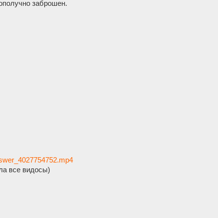
гополучно заброшен.
_answer_4027754752.mp4
а все видосы)