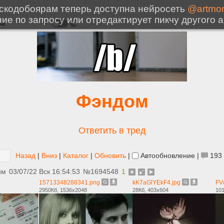
Фэндом
Ответить в тред
Назад
|
Вниз
|
Каталог
|
Обновить
|
Автообновление
|
193
им
03/07/22 Вск 16:54:53
№
1694548
1
15713348288341.png
kK7aGlYEkF4.jpg
FV
2950Кб, 1536x2048
28Кб, 403x604
101