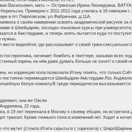
ван Васильевич, мать — Острянская Ирина Леонидовна. BATYA 
Норильска. Примерно с 2011-2012 года училась в 16 гимназии г.
ире в пгт Пироговском, ул.Фабричная, д.11А.
 заявила о своём намерении освоить академический рисунок за 
 маме в Швейцарию, посещал языковые курсы при университете, 
казался в Амстердаме, а теперь опять пытается куда-то поступит
е нужны.
л вести видеоблог, где рассказывает о своей транссексуальност
естостерончика, начинает бомбить в твиттере, называя всех по
стинный парень на нём даже думать больше не хочет! о своей н
на, но коррекция пола позволила Итону понять, что только Со
о постоянно перемещается Швейцария-Амстердам-Лос Анджеле
волшебную белую комнату.В треде периодически высказывается 
дреевич, она же Овсян
ндреевна, 22 года,
га, в 19 лет переехала в Москву к своему ебырю, но встретила
ит транзит. Кроме гномьего голоса изменений нет. Ходит в кочал
 что мутит (стоило Итити скрыться с горизонта) с Широ\Ширянк