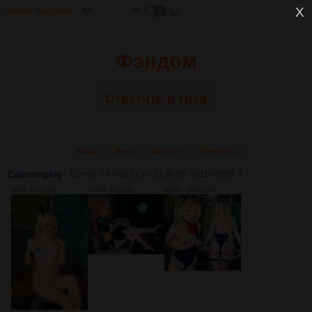
Главная
Настройки
Фэндом
Ответить в тред
Назад
Вниз
Каталог
Обновить
Caticornplay
Cornpl
24/04/21 Суб 13:30:56
№
1643866
1
96Кб, 853x1280
302Кб, 720x562
440Кб, 2048x2048