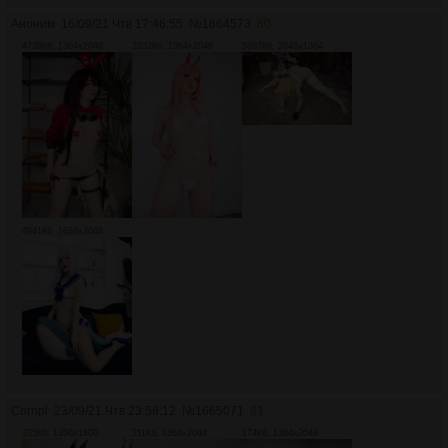
Аноним
16/09/21 Чтв 17:46:55
№
1664573
80
4739Кб, 1364x2048
2332Кб, 1364x2048
5897Кб, 2048x1364
4941Кб, 1638x2048
Cornpl
23/09/21 Чтв 23:58:12
№
1665071
81
335Кб, 1350x1800
211Кб, 1364x2048
174Кб, 1364x2048