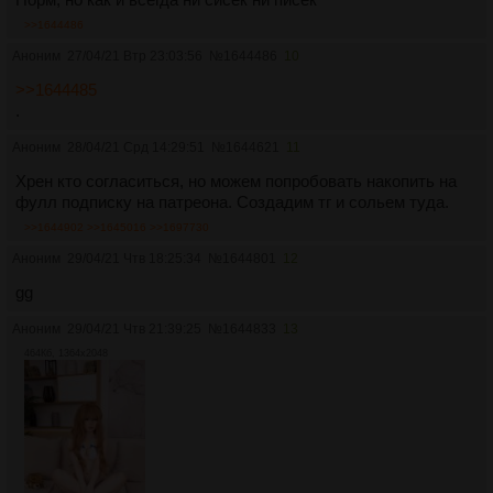
>>1644486
Аноним
27/04/21 Втр 23:03:56
№
1644486
10
>>1644485
.
Аноним
28/04/21 Срд 14:29:51
№
1644621
11
Хрен кто согласиться, но можем попробовать накопить на
фулл подписку на патреона. Создадим тг и сольем туда.
>>1644902
>>1645016
>>1697730
Аноним
29/04/21 Чтв 18:25:34
№
1644801
12
gg
Аноним
29/04/21 Чтв 21:39:25
№
1644833
13
464Кб, 1364x2048