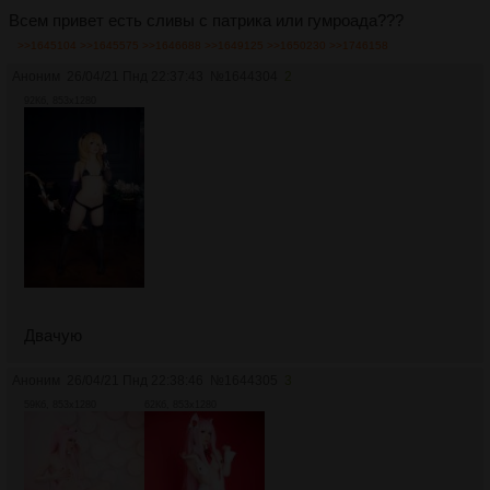
Всем привет есть сливы с патрика или гумроада???
>>1645104
>>1645575
>>1646688
>>1649125
>>1650230
>>1746158
Аноним
26/04/21 Пнд 22:37:43
№
1644304
2
92Кб, 853x1280
Двачую
Аноним
26/04/21 Пнд 22:38:46
№
1644305
3
59Кб, 853x1280
62Кб, 853x1280