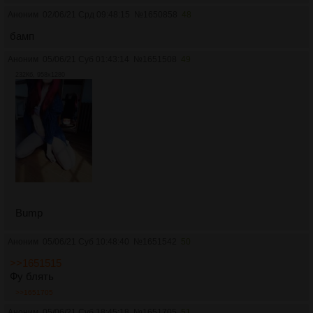
Аноним
02/06/21 Срд 09:48:15
№
1650858
48
бамп
Аноним
05/06/21 Суб 01:43:14
№
1651508
49
232Кб, 958x1280
Bump
Аноним
05/06/21 Суб 10:48:40
№
1651542
50
>>1651515
Фу блять
>>1651705
Аноним
05/06/21 Суб 18:45:18
№
1651705
51