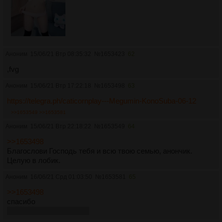
Аноним
15/06/21 Втр 08:35:32
№
1653423
62
,fvg
Аноним
15/06/21 Втр 17:22:18
№
1653498
63
https://telegra.ph/caticornplay---Megumin-KonoSuba-06-12
>>1653549
>>1653581
Аноним
15/06/21 Втр 22:18:22
№
1653549
64
>>1653498
Благослови Господь тебя и всю твою семью, анончик.
Целую в лобик.
Аноним
16/06/21 Срд 01:03:50
№
1653581
65
>>1653498
спасибо
вот бы писечку увидеть