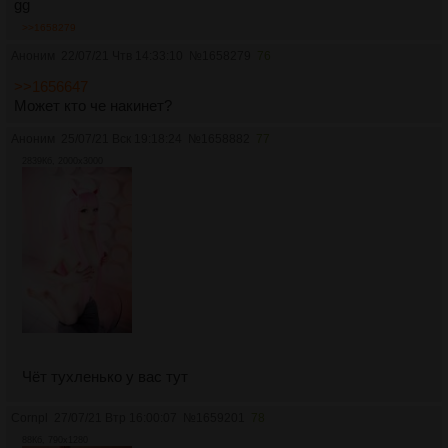
gg
>>1658279
Аноним
22/07/21 Чтв 14:33:10
№
1658279
76
>>1656647
Может кто че накинет?
Аноним
25/07/21 Вск 19:18:24
№
1658882
77
2839Кб, 2000x3000
Чёт тухленько у вас тут
Cornpl
27/07/21 Втр 16:00:07
№
1659201
78
88Кб, 790x1280