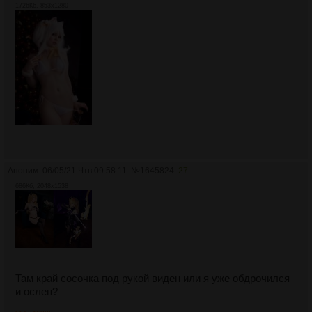
1726Кб, 853x1280
Аноним
06/05/21 Чтв 09:58:11
№
1645824
27
686Кб, 2048x1538
Там край сосочка под рукой виден или я уже обдрочился
и ослеп?