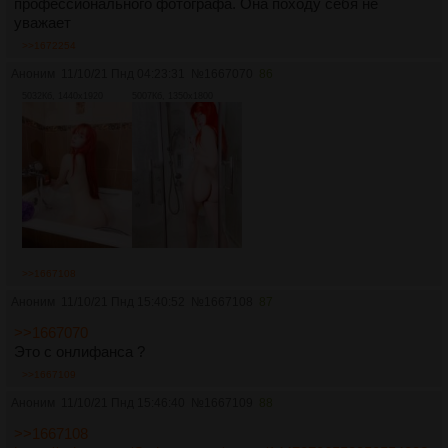
профессионального фотографа. Она походу себя не
уважает
>>1672254
Аноним
11/10/21 Пнд 04:23:31
№
1667070
86
5032Кб, 1440x1920
5007Кб, 1350x1800
>>1667108
Аноним
11/10/21 Пнд 15:40:52
№
1667108
87
>>1667070
Это с онлифанса ?
>>1667109
Аноним
11/10/21 Пнд 15:46:40
№
1667109
88
>>1667108