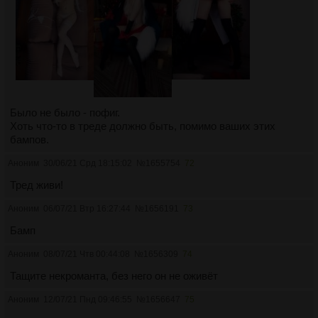
Было не было - пофиг.
Хоть что-то в треде должно быть, помимо ваших этих
бампов.
Аноним
30/06/21 Срд 18:15:02
№
1655754
72
Тред живи!
Аноним
06/07/21 Втр 16:27:44
№
1656191
73
Бамп
Аноним
08/07/21 Чтв 00:44:08
№
1656309
74
Тащите некроманта, без него он не оживёт
Аноним
12/07/21 Пнд 09:46:55
№
1656647
75