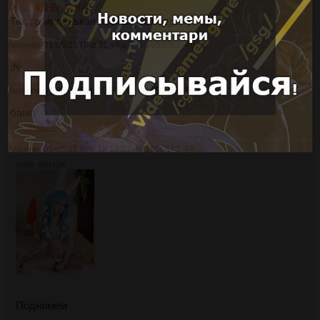
>>1643866 (OP)
Так то миленькая. Пожалуй, подрочу.
Аноним
31/05/21 Пнд 11:48:07
№
1650267
45
,fv
Аноним
01/06/21 Втр 10:10:26
№
1650431
46
бамп
>>1653042
Аноним
01/06/21 Втр 18:19:07
№
1650672
47
106Кб, 959x1280
Поднимем