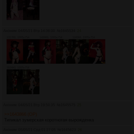
Аноним
04/05/21 Втр 14:36:00
№
1645534
24
1317Кб, 1005x754
1489Кб, 1005x754
1195Кб, 1005x754
1634Кб, 1005x754
Аноним
04/05/21 Втр 19:50:35
№
1645575
25
>>1643866 (OP)
Типикал зумерская коротногая вырожденка
Аноним
05/05/21 Срд 01:27:05
№
1645623
26