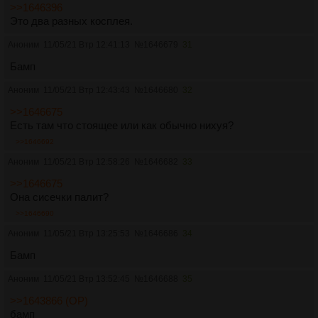
>>1646396
Это два разных косплея.
Аноним
11/05/21 Втр 12:41:13
№
1646679
31
Бамп
Аноним
11/05/21 Втр 12:43:43
№
1646680
32
>>1646675
Есть там что стоящее или как обычно нихуя?
>>1646692
Аноним
11/05/21 Втр 12:58:26
№
1646682
33
>>1646675
Она сисечки палит?
>>1646690
Аноним
11/05/21 Втр 13:25:53
№
1646686
34
Бамп
Аноним
11/05/21 Втр 13:52:45
№
1646688
35
>>1643866 (OP)
бамп