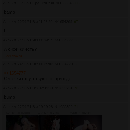
Аноним
16/06/21 Срд 12:07:30
№
1653645
66
bamp
Аноним
20/06/21 Вск 11:58:29
№
1654265
67
b
Аноним
24/06/21 Чтв 00:34:15
№
1654777
68
А сисечки есть?
>>1654778
Аноним
24/06/21 Чтв 00:35:03
№
1654778
69
>>1654777
Сисечки отсутствуют по-природе
Аноним
27/06/21 Вск 02:04:00
№
1655251
70
bump
Аноним
27/06/21 Вск 19:19:08
№
1655359
71
5719Кб, 2000x3000
407Кб, 1080x1860
276Кб, 1080x1610