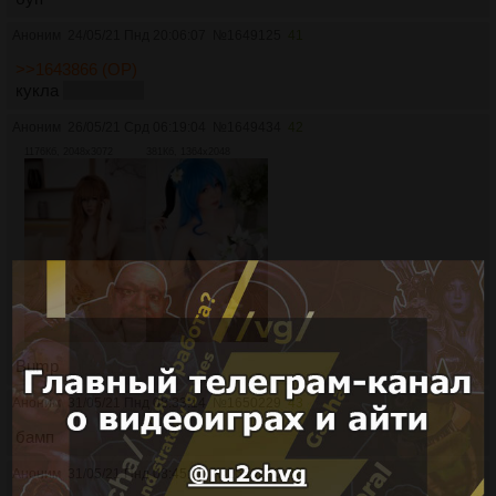
Аноним
24/05/21 Пнд 20:06:07
№
1649125
41
>>1643866 (OP)
кукла
очередная
Аноним
26/05/21 Срд 06:19:04
№
1649434
42
1176Кб, 2048x3072
381Кб, 1364x2048
Bump
Аноним
31/05/21 Пнд 08:33:14
№
1650229
43
бамп
Аноним
31/05/21 Пнд 08:45:01
№
1650230
44