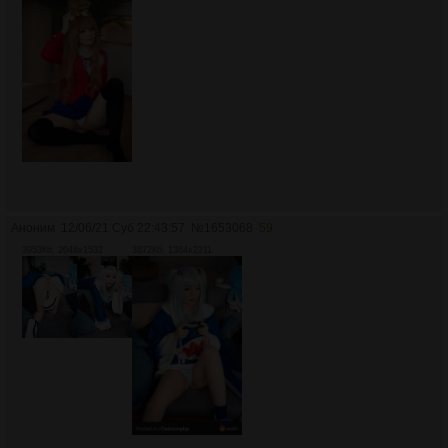
Аноним
12/06/21 Суб 22:43:57
№
1653068
59
3953Кб, 2048x1532
3872Кб, 1364x2211