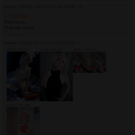
Аноним
12/06/21 Суб 23:28:15
№
1653081
60
>>1653066
Без соска
И жизнь плоха
>>1697730
Аноним
13/06/21 Вск 12:03:54
№
1653146
61
1293Кб, 620x930
1353Кб, 800x1200
1702Кб, 1200x777
1425Кб, 800x1200