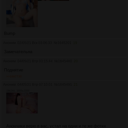
Bump
Аноним
02/05/21 Вск 03:06:33
№
1645201
19
Замечательна
Аноним
04/05/21 Втр 03:15:44
№
1645480
20
Поднятие
>>1697730
Аноним
04/05/21 Втр 07:10:01
№
1645491
21
2862Кб, 3000x2000
Анончики верю в вас, устал на одни и те же фотки