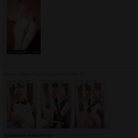
Аноним
18/08/21 Срд 18:18:23
№
1661924
79
2161Кб, 960x1280
2312Кб, 960x1280
2047Кб, 960x1280
поднимем немножечко