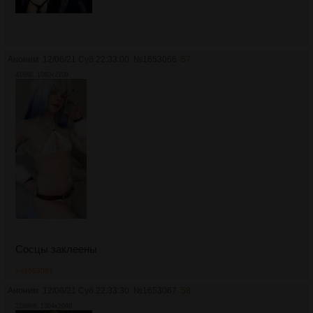
Аноним
12/06/21 Суб 22:33:00
№
1653066
57
416Кб, 1080x2109
Сосцы заклеены
>>1653081
Аноним
12/06/21 Суб 22:33:30
№
1653067
58
2289Кб, 1364x2048