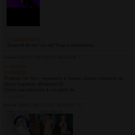
>>1643866 (OP)
Эхем ей 40 лет что ли? Еще и низкожопка
Аноним
01/05/21 Суб 18:02:38
№
1645135
17
>>1644902
>>1645016
Я писал тот пост, черканите в телеге, будем собирать на
фулл подписку @Nanixon25
Готов сам вбросить в это дело 3к
>>1646434
Аноним
02/05/21 Вск 01:21:23
№
1645197
18
484Кб, 1364x2048
510Кб, 2048x1366