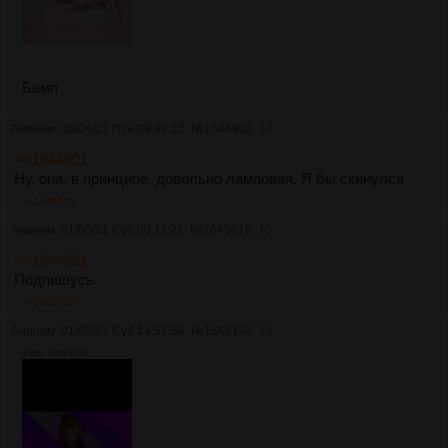
Бамп
Аноним
30/04/21 Птн 08:33:12
№
1644902
14
>>1644621
Ну, она, в принципе, довольно ламповая. Я бы скинулся
>>1645135
Аноним
01/05/21 Суб 00:11:21
№
1645016
15
>>1644621
Подпишусь.
>>1645135
Аноним
01/05/21 Суб 14:57:58
№
1645104
16
70Кб, 800x1280