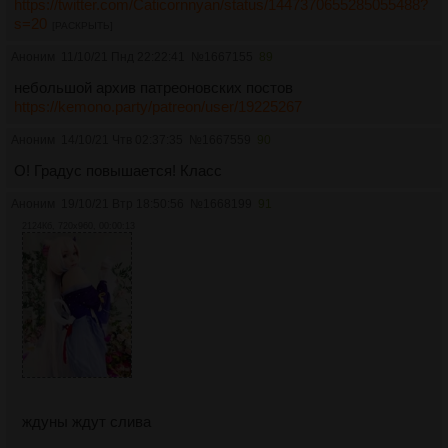
https://twitter.com/Caticornnyan/status/1447370655285055488?
s=20
[РАСКРЫТЬ]
Аноним
11/10/21 Пнд 22:22:41
№
1667155
89
небольшой архив патреоновских постов
https://kemono.party/patreon/user/19225267
Аноним
14/10/21 Чтв 02:37:35
№
1667559
90
О! Градус повышается! Класс
Аноним
19/10/21 Втр 18:50:56
№
1668199
91
2124Кб, 720x960, 00:00:13
ждуны ждут слива