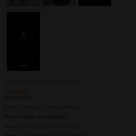
3956Кб, 576x1024, 00:00:18
Аноним
27/04/21 Втр 18:04:53
№
1644410
7
>>1644308
Модер приди.
Аноним
27/04/21 Втр 22:39:00
№
1644483
8
По ней сливов хрен найдёшь(
Аноним
27/04/21 Втр 22:56:36
№
1644485
9
Норм, но как и всегда ни сисек ни писек