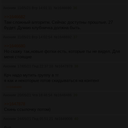
Аноним
11/05/21 Втр 14:01:11
№
1646690
36
>>1646682
Там сложный алгоритм. Сейчас доступны прошлые. 27
будет. Думаю клубничка должна быть.
Аноним
11/05/21 Втр 14:02:54
№
1646692
37
>>1646680
Но скажу так,новые фотки есть, которые ты не видел. Для
меня стоящие
Аноним
17/05/21 Пнд 22:37:10
№
1647878
38
Крч надо мутить группу в тг
я как и некоторые готов скидываться на контент
>>1648486
Аноним
20/05/21 Чтв 18:46:54
№
1648486
39
>>1647878
Скинь ссылочку потом)
Аноним
24/05/21 Пнд 05:51:21
№
1649006
40
буп