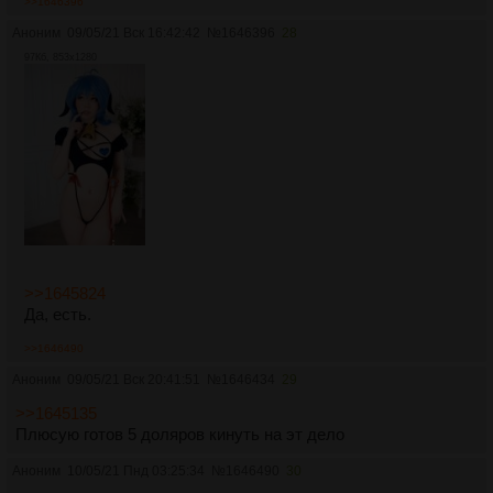
>>1646396
Аноним
09/05/21 Вск 16:42:42
№
1646396
28
97Кб, 853x1280
>>1645824
Да, есть.
>>1646490
Аноним
09/05/21 Вск 20:41:51
№
1646434
29
>>1645135
Плюсую готов 5 доляров кинуть на эт дело
Аноним
10/05/21 Пнд 03:25:34
№
1646490
30