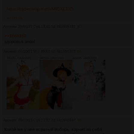
https://cyberdrop.me/a/MlDXEEiO
>>1665181
Аноним
25/09/21 Суб 12:40:58
№
1665181
83
>>1665169
здоровья анон!
Аноним
05/10/21 Втр 20:42:42
№
1666365
84
3401Кб, 1364x2048
2405Кб, 1364x2048
3096Кб, 1440x1800
Аноним
09/10/21 Суб 21:52:22
№
1666947
85
Какой же у нее всратый йобарь, корчит из себя