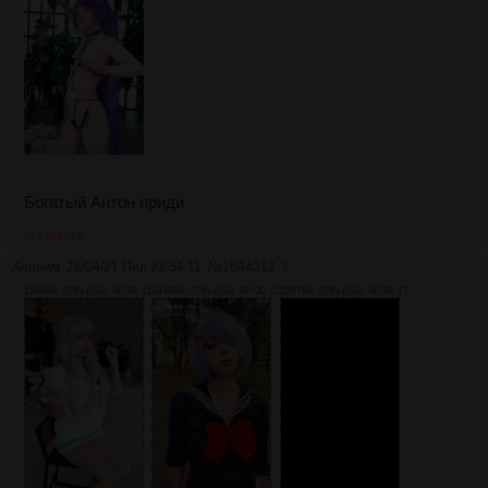
Богатый Антон приди
>>1644410
Аноним
26/04/21 Пнд 22:54:11
№
1644313
6
1968Кб, 576x1024, 00:00:11
3436Кб, 576x1024, 00:00:12
2557Кб, 576x1024, 00:00:17