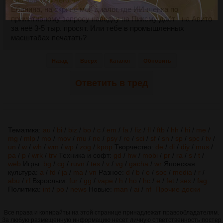
Ебанина, на скрине мой диалог, где ИИ-шенка по
примитивному запросу наводку на Пиксму даёт - на Авито
за неё 3-5 тыр. просят. Или тебе в промышленных
масштабах печатать?
Назад
Вверх
Каталог
Обновить
Ответить в тред
Тематика:
au
/
bi
/
biz
/
bo
/
c
/
em
/
fa
/
fiz
/
fl
/
ftb
/
hh
/
hi
/
me
/
mg
/
mlp
/
mo
/
mov
/
mu
/
ne
/
psy
/
re
/
sci
/
sf
/
sn
/
sp
/
spc
/
tv
/
un
/
w
/
wh
/
wm
/
wp
/
zog
/
kpop
Творчество:
de
/
di
/
diy
/
mus
/
pa
/
p
/
wrk
/
trv
Техника и софт:
gd
/
hw
/
mobi
/
pr
/
ra
/
s
/
t
/
web
Игры:
bg
/
cg
/
ruvn
/
tes
/
v
/
vg
/
gacha
/
wr
Японская
культура:
a
/
fd
/
ja
/
ma
/
vn
Разное:
d
/
b
/
o
/
soc
/
media
/
r
/
abu
/
rf
Взрослым:
fur
/
gg
/
vape
/
h
/
ho
/
hc
/
e
/
fet
/
sex
/
fag
Политика:
int
/
po
/
news
Новые:
man
/
ai
/
nf
Прочие доски
Все права и копирайты на этой странице принадлежат правообладателям.
За любую размещенную информацию несет личную ответственность постер