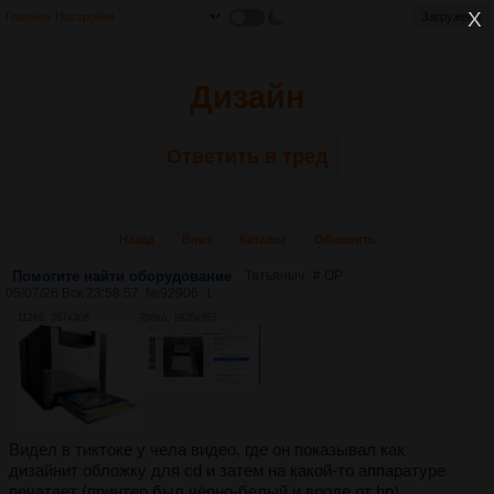
Главная
Настройки
Загружено
Дизайн
Ответить в тред
Назад
Вниз
Каталог
Обновить
Помогите найти оборудование
Татьяныч
# OP
05/07/26 Вск 23:58:57
№
92906
1
112Кб, 367x308
956Кб, 1920x957
Видел в тиктоке у чела видео, где он показывал как
дизайнит обложку для cd и затем на какой-то аппаратуре
печатает (принтер был чёрно-белый и вроде от hp)