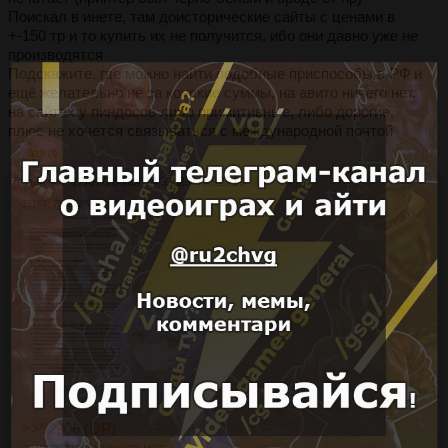
Поискал в инете, там доисторические сайты с ценами в
+-150 тр и то купить их не получится, ибо они давно уже не
производятся
Подскажите, где можно найти подобные приспособы в РФ и
ещё желательно не за конские суммы, на авито ничего нет,
на сайтах у пиндосов либо примитивные, либо дорогие,
плюс не хочется связываться с международной почтой
>>92919
Татьяныч
12/07/26 Вск 14:31:23
№
92919
2
221Кб, 762x1204
>>92906 (OP)
>на авито ничего нет