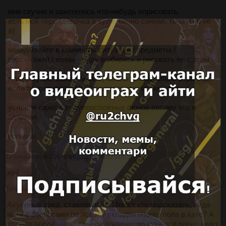
мне скучно и захотелось что-нибудь порисовать
есть мой перс (девочка в худи, вечно сонная, типа я но не
я)
накидывайте в комменты ситуации / предметы /
персонажей / мемы - буду выбирать и рисовать её с этим
можно тупое, можно милое, можно максимально странное
если понравится идея - закину скетч потом сюда
условие одно: без суперсложных фонов потому что я
ленивая
погнали
Татьяныч
09/07/26 Чтв 02:23:17
№
92914
2
хуй
Татьяныч
27/07/26 Пнд 03:24:58
№
92938
3
Ахуенный тред, ставлю лайк. Может кто подсказать, куда
идти с вопросами по поводу укладки нового пола в хате? А
то чето вроде читаешь, все понятно, но сука все равно надо