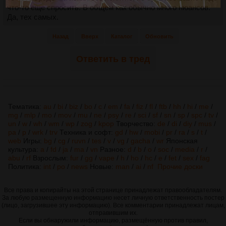
что-то еще спросить. В общем как обычно много нюансов.
Да, тех самых.
Назад
Вверх
Каталог
Обновить
Ответить в тред
Тематика:
au
/
bi
/
biz
/
bo
/
c
/
em
/
fa
/
fiz
/
fl
/
ftb
/
hh
/
hi
/
me
/
mg
/
mlp
/
mo
/
mov
/
mu
/
ne
/
psy
/
re
/
sci
/
sf
/
sn
/
sp
/
spc
/
tv
/
un
/
w
/
wh
/
wm
/
wp
/
zog
/
kpop
Творчество:
de
/
di
/
diy
/
mus
/
pa
/
p
/
wrk
/
trv
Техника и софт:
gd
/
hw
/
mobi
/
pr
/
ra
/
s
/
t
/
web
Игры:
bg
/
cg
/
ruvn
/
tes
/
v
/
vg
/
gacha
/
wr
Японская
культура:
a
/
fd
/
ja
/
ma
/
vn
Разное:
d
/
b
/
o
/
soc
/
media
/
r
/
abu
/
rf
Взрослым:
fur
/
gg
/
vape
/
h
/
ho
/
hc
/
e
/
fet
/
sex
/
fag
Политика:
int
/
po
/
news
Новые:
man
/
ai
/
nf
Прочие доски
Все права и копирайты на этой странице принадлежат правообладателям.
За любую размещенную информацию несет личную ответственность постер
(лицо, загрузившее эту информацию). Все комментарии принадлежат лицам,
отправившим их.
Если вы обнаружили информацию, размещённую против правил,