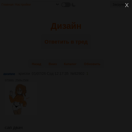
Главная
Настройки
Загружено
Дизайн
Ответить в тред
Назад
Вниз
Каталог
Обновить
аниме
криспи
01/07/26 Срд 12:17:35
№
92902
1
3758Кб, 2508x2508
сап двач