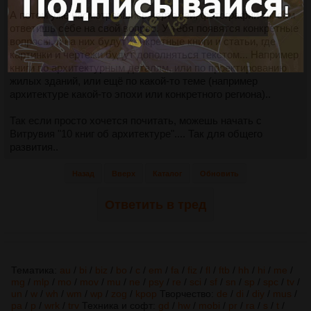
А потом уже насмотревшись чертежей, фотографий ты сам
ответишь себе на свой вопрос. У тебя появятся конкретные
вопросы, и на них будут конкретные книги и статьи, где
картинки и чертежи будут дополняться текстом... Например
книги по архитектурным деталям, или по проектированию
жилых зданий, или ещё по какой-то теме (например
архитектуре какой-то эпохи или конкретного региона)..
Так если просто хочется почитать, можешь начать с
Витрувия "10 книг об архитектуре".... Так для общего
развития..
Назад
Вверх
Каталог
Обновить
Ответить в тред
Тематика:
au
/
bi
/
biz
/
bo
/
c
/
em
/
fa
/
fiz
/
fl
/
ftb
/
hh
/
hi
/
me
/
mg
/
mlp
/
mo
/
mov
/
mu
/
ne
/
psy
/
re
/
sci
/
sf
/
sn
/
sp
/
spc
/
tv
/
un
/
w
/
wh
/
wm
/
wp
/
zog
/
kpop
Творчество:
de
/
di
/
diy
/
mus
/
pa
/
p
/
wrk
/
trv
Техника и софт:
gd
/
hw
/
mobi
/
pr
/
ra
/
s
/
t
/