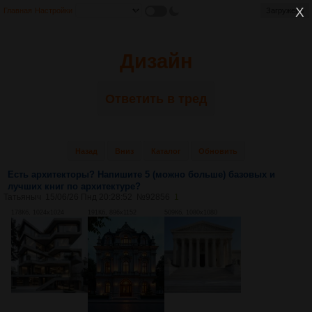
Главная
Настройки
Загружено
Дизайн
Ответить в тред
Назад
Вниз
Каталог
Обновить
Есть архитекторы? Напишите 5 (можно больше) базовых и
лучших книг по архитектуре?
Татьяныч
15/06/26 Пнд 20:28:52
№
92856
1
178Кб, 1024x1024
191Кб, 896x1152
509Кб, 1080x1080