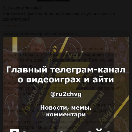
Есть архитекторы?
Напишите 5 (можно больше) базовых и лучших книг по
архитектуре?
>>92910
Татьяныч
07/07/26 Втр 14:22:48
№
92910
2
>>92856 (OP)
Базовых книг как-таковых нет. Это очень обширно, всё
равно что спросить "5 базовых книг по медицине". Есть
разные стили, разные направления и т.д. База только
Своды правил.
Сперва начни изучать архитектуру глазами (архиру,
архдэйли, дезеен и т.д., фотокниги по архитекторам),
посмотри, со временем определишься какое направление
нравиться больше всего.
Хай-тек, значит ищи материалы, альбомы, книги про Ренцо
Пиано, конечно нормана фостера, ричарда роджерса..
Нравиться история - альма матер всех архитекторов-
реставраторов - книги Барановского.