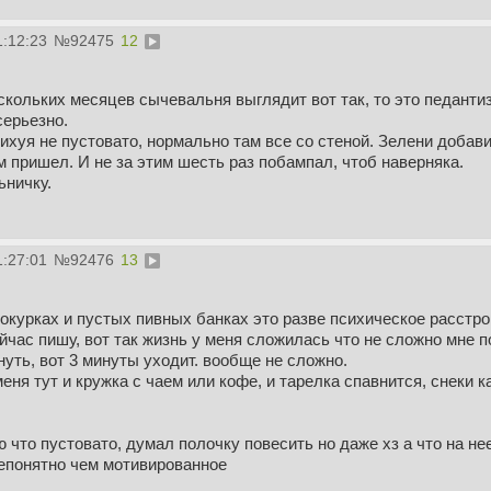
1:12:23
№
92475
12
скольких месяцев сычевальня выглядит вот так, то это педантиз
серьезно.
нихуя не пустовато, нормально там все со стеной. Зелени добави
м пришел. И не за этим шесть раз побампал, чтоб наверняка.
ьничку.
1:27:01
№
92476
13
окурках и пустых пивных банках это разве психическое расстр
йчас пишу, вот так жизнь у меня сложилась что не сложно мне 
уть, вот 3 минуты уходит. вообще не сложно.
меня тут и кружка с чаем или кофе, и тарелка спавнится, снеки 
ю что пустовато, думал полочку повесить но даже хз а что на не
непонятно чем мотивированное