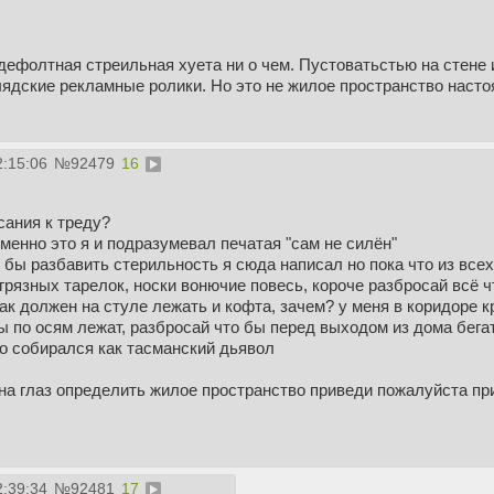
 дефолтная стреильная хуета ни о чем. Пустоватьстью на стене 
ядские рекламные ролики. Но это не жилое пространство насто
2:15:06
№
92479
16
сания к треду?
 именно это я и подразумевал печатая "сам не силён"
о бы разбавить стерильность я сюда написал но пока что из всех
 грязных тарелок, носки вонючие повесь, короче разбросай всё ч
ак должен на стуле лежать и кофта, зачем? у меня в коридоре к
ы по осям лежат, разбросай что бы перед выходом из дома бегат
о собирался как тасманский дьявол
 на глаз определить жилое пространство приведи пожалуйста пр
2:39:34
№
92481
17