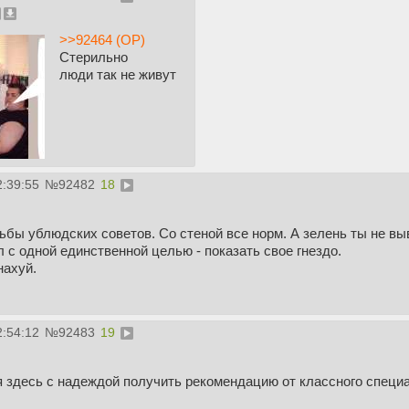
>>92464 (OP)
Стерильно
люди так не живут
2:39:55
№
92482
18
ьбы ублюдских советов. Со стеной все норм. А зелень ты не вы
 с одной единственной целью - показать свое гнездо.
нахуй.
2:54:12
№
92483
19
я здесь с надеждой получить рекомендацию от классного специ