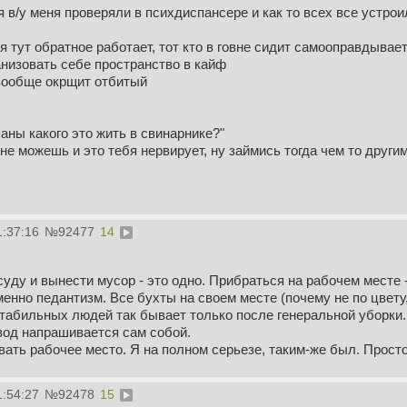
я в/у меня проверяли в психдиспансере и как то всех все устрои
я тут обратное работает, тот кто в говне сидит самооправдывает
анизовать себе пространство в кайф
 вообще окрщит отбитый
ханы какого это жить в свинарнике?"
 не можешь и это тебя нервирует, ну займись тогда чем то други
1:37:16
№
92477
14
суду и вынести мусор - это одно. Прибраться на рабочем месте -
менно педантизм. Все бухты на своем месте (почему не по цвету
стабильных людей так бывает только после генеральной уборки.
вод напрашивается сам собой.
ать рабочее место. Я на полном серьезе, таким-же был. Прост
1:54:27
№
92478
15