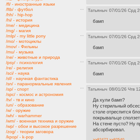
/fl/ - иностранные языки
/ftb/ - футбол
Татьяныч
07/01/26 Срд 2
/hh/ - hip-hop
/hi/ - история
бамп
/me/ - медицина
/mg/ - магия
/mlp/ - my little pony
Татьяныч
07/01/26 Срд 2
/mo/ - мотоциклы
/mov/ - Фильмы
бамп
/mu/ - музыка
/ne/ - животные и природа
/psy/ - психология
Татьяныч
07/01/26 Срд 2
/re/ - религия
/sci/ - наука
бамп
/sf/ - научная фантастика
/sn/ - паранормальные явления
/sp/ - спорт
Татьяныч
08/01/26 Чтв 1
/spc/ - космос и астрономия
Да хули бамп?
/tv/ - тв и кино
/un/ - образование
Ну стерильный обсесс
/w/ - оружие
столе отреспится бло
/wh/ - warhammer
покрывальце сползет 
/wm/ - военная техника и оружие
На стене пусто? Ну п
/wp/ - обои и высокое разрешение
абсорбировал.
/zog/ - теории заговора
/kpop/ - k-pop
>>92472
>>92540