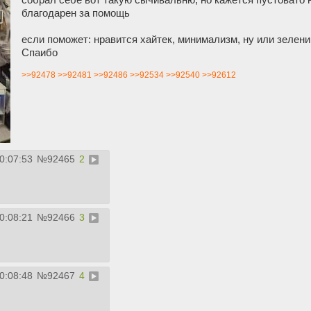
благодарен за помощь
если поможет: нравится хайтек, минимализм, ну или зелен
Спаибо
>>92478
>>92481
>>92486
>>92534
>>92540
>>92612
0:07:53
№
92465
2
0:08:21
№
92466
3
0:08:48
№
92467
4