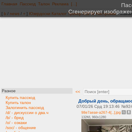
Главная
Пасскод
Талон
Реклама
[...]
[
b
/
news
/
+
]
Юзердоски
Каталог
Трекер
NSFW
Настройки
Разное
<<
Купить пасскод
Добрый день, обращаюс
Купить талон
07/01/26 Срд 19:13:46
№
92
Залогинить пасскод
/d/ - дискуссии о два.ч
98e7aeae-a267-4[...].jpg
132Кб, 960x1280
/b/ - бред
/o/ - оэкаки
/soc/ - общение