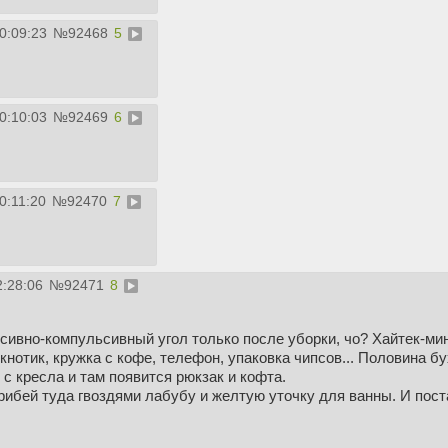
0:09:23
№
92468
5
0:10:03
№
92469
6
0:11:20
№
92470
7
2:28:06
№
92471
8
ивно-компульсивный угол только после уборки, чо? Хайтек-мини
кнотик, кружка с кофе, телефон, упаковка чипсов... Половина б
с кресла и там появится рюкзак и кофта.
рибей туда гвоздями лабубу и желтую уточку для ванны. И пост