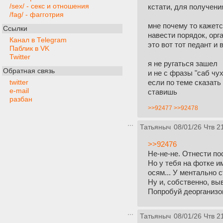
/sex/ - секс и отношения
кстати, для получени
/fag/ - фагготрия
мне почему то кажетс
Ссылки
навести порядок, орг
Канал в Telegram
это вот тот педант и
Паблик в VK
Twitter
я не ругаться зашел
Обратная связь
и не с фразы "саб чу
если по теме сказать
twitter
e-mail
ставишь
разбан
>>92477
>>92478
Татьяныч
08/01/26 Чтв 2
>>92476
Не-не-не. Отнести по
Но у тебя на фотке и
осям... У ментально 
Ну и, собственно, вы
Попробуй деорганизов
Татьяныч
08/01/26 Чтв 2