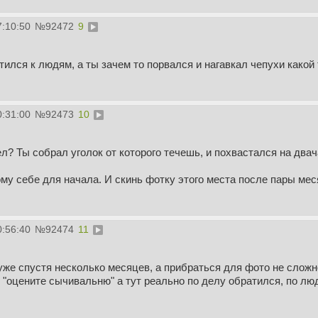
7:10:50
№
92472
9
тился к людям, а ты зачем то порвался и нагавкал чепухи какой 
0:31:00
№
92473
10
л? Ты собрал уголок от которого течешь, и похвастался на двача
му себе для начала. И скинь фотку этого места после пары ме
0:56:40
№
92474
11
 уже спустя несколько месяцев, а прибраться для фото не сложн
 "оцените сычивальню" а тут реально по делу обратился, по люд