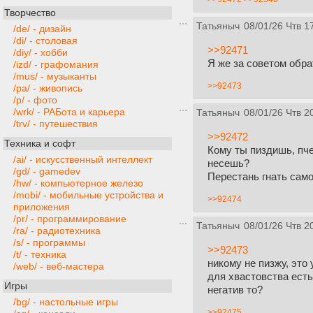
Творчество
Татьяныч
08/01/26 Чтв 1
/de/ - дизайн
/di/ - столовая
>>92471
/diy/ - хобби
Я же за советом обра
/izd/ - графомания
/mus/ - музыканты
>>92473
/pa/ - живопись
/p/ - фото
/wrk/ - РАБота и карьера
Татьяныч
08/01/26 Чтв 2
/trv/ - путешествия
>>92472
Техника и софт
Кому ты пиздишь, пче
/ai/ - искусственный интеллект
несешь?
/gd/ - gamedev
Перестань гнать само
/hw/ - компьютерное железо
/mobi/ - мобильные устройства и
>>92474
приложения
/pr/ - программирование
Татьяныч
08/01/26 Чтв 2
/ra/ - радиотехника
/s/ - программы
>>92473
/t/ - техника
никому не пизжу, это
/web/ - веб-мастера
для хвастовства есть
Игры
негатив то?
/bg/ - настольные игры
>>92475