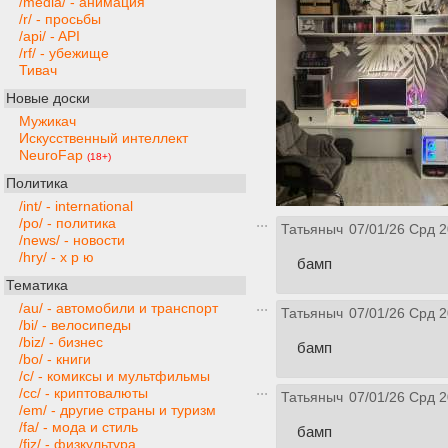
/media/ - анимация
/r/ - просьбы
/api/ - API
/rf/ - убежище
Тивач
Новые доски
Мужикач
Искусственный интеллект
NeuroFap
(18+)
Политика
/int/ - international
/po/ - политика
Татьяныч
07/01/26 Срд 2
/news/ - новости
/hry/ - х р ю
бамп
Тематика
/au/ - автомобили и транспорт
Татьяныч
07/01/26 Срд 2
/bi/ - велосипеды
/biz/ - бизнес
бамп
/bo/ - книги
/c/ - комиксы и мультфильмы
/cc/ - криптовалюты
Татьяныч
07/01/26 Срд 2
/em/ - другие страны и туризм
/fa/ - мода и стиль
бамп
/fiz/ - физкультура