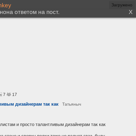
7
17
ливым дизайнерам так как
Татьяныч
листам и просто талантливым дизайнерам так как
а стене и сверху полки тоже не радует глаз, буду