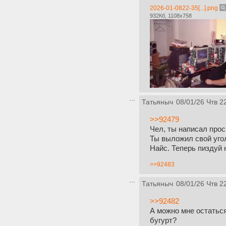
2026-01-0822-35[...].png
932Кб, 1108x758
Татьяныч
08/01/26 Чтв 2
>>92479
Чел, ты написал прос
Ты выложил свой угол
Найс. Теперь пиздуй 
>>92483
Татьяныч
08/01/26 Чтв 2
>>92482
А можно мне остатьс
бугурт?