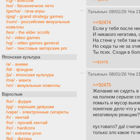
/cg/ - консоли
/es/ - бесконечное лето
/gacha/ - гача-игры
Татьяныч
08/01/26 Чтв 2
/gsg/ - grand strategy games
/ruvn/ - российские визуальные
>>92474
новеллы
Если у тебя после не
/tes/ - the elder scrolls
И никакого негатива, 
/v/ - video games
На стене у тебя там 
/vg/ - video games general
Но сюда ты не за эти
/wr/ - текстовые авторские рпг
Ты псих. Сходи в бол
Японская культура
>>92476
/a/ - аниме
/fd/ - фэндом
Татьяныч
08/01/26 Чтв 2
/ja/ - японская культура
/ma/ - манга
>>92475
/vn/ - визуальные новеллы
Желание не сидеть в 
Взрослым
на полном серьезе се
/fur/ - фурри
помыть и мусор выкин
/gg/ - хорошие девушки
понятное дело что у 
/vape/ - электронные сигареты
негативную реакцию?
/h/ - хентай
/ho/ - прочий хентай
пустовато? да! счита
/hc/ - hardcore
только зло какое то 
/e/ - extreme pron
/fet/ - фетиш