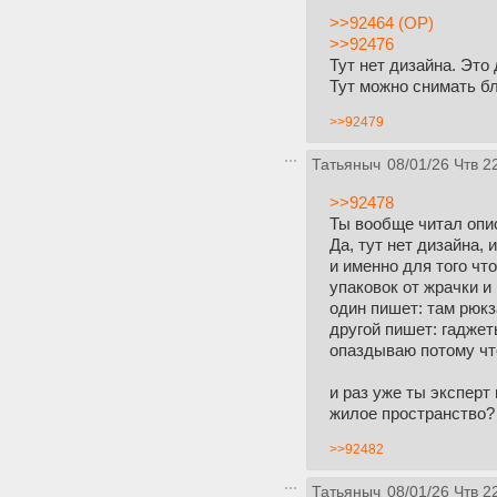
>>92464 (OP)
>>92476
Тут нет дизайна. Это
Тут можно снимать бл
>>92479
Татьяныч
08/01/26 Чтв 2
>>92478
Ты вообще читал опи
Да, тут нет дизайна,
и именно для того чт
упаковок от жрачки и
один пишет: там рюкз
другой пишет: гаджет
опаздываю потому чт
и раз уже ты эксперт
жилое пространство?
>>92482
Татьяныч
08/01/26 Чтв 2