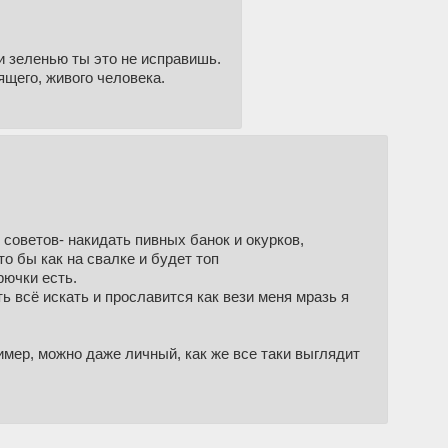
и зеленью ты это не исправишь.
ящего, живого человека.
 советов- накидать пивных банок и окурков,
то бы как на свалке и будет топ
рючки есть.
ь всё искать и прославится как вези меня мразь я
имер, можно даже личный, как же все таки выглядит