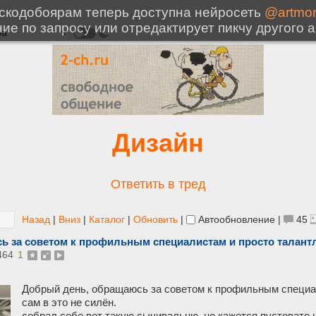
Дизайн
Ответить в тред
Назад
|
Вниз
|
Каталог
|
Обновить
|
Автообновление
|
45
ь за советом к профильным специалистам и просто талант
464
1
Добрый день, обращаюсь за советом к профильным специа
сам в это не силён.
собрал себе вот такую сычивальню, но кажется пустовато н