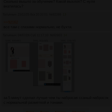
Сколько вышло за обучение? Какой выхлоп? С нуля
вкатилась?
Татьяныч
23/11/25 Вск 20:33:01
№
92288
13
>>92162
все там с глазами нормально, не бухти.
Татьяныч
04/07/26 Суб 11:17:10
№
92903
14
62Кб, 840x903
58Кб, 601x951
24Кб, 216x765
за 5 минут сделал лучше чем ты набросав ссаный набросок
с нормальной разметкой и тонами.