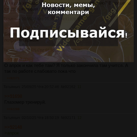
Ты куда хочешь устроиться с таким портфолио? В топовую
студия, которая делает сайты Порше?
Татьяныч
20/05/25 Втр 06:55:14
№
91809
9
>>91697 (OP)
Бесполезное, нахуй никому не нужное говно. Ты зря
потратил время.
Татьяныч
17/09/25 Срд 03:58:33
№
92148
10
>>91697 (OP)
О апрок и как тебе там? Я только закончила там учится. А
так по работе слабовато пока что
>>92171
Татьяныч
25/09/25 Чтв 20:52:46
№
92162
11
>>91698
Глазомер тренируй.
>>92288
Татьяныч
02/10/25 Чтв 18:50:19
№
92171
12
>>92148
>апрок