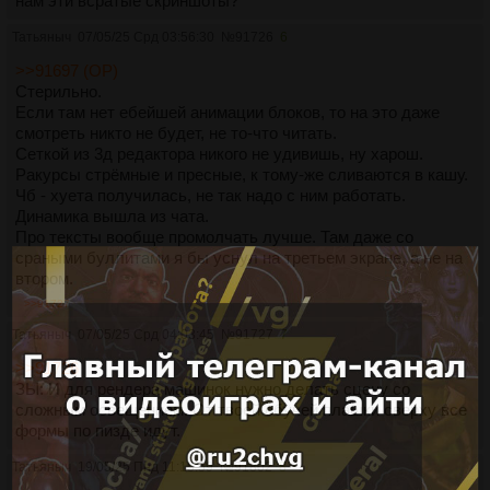
нам эти всратые скриншоты?
Татьяныч
07/05/25 Срд 03:56:30
№
91726
6
>>91697 (OP)
Стерильно.
Если там нет ебейшей анимации блоков, то на это даже
смотреть никто не будет, не то-что читать.
Сеткой из 3д редактора никого не удивишь, ну харош.
Ракурсы стрёмные и пресные, к тому-же сливаются в кашу.
Чб - хуета получилась, не так надо с ним работать.
Динамика вышла из чата.
Про тексты вообще промолчать лучше. Там даже со
сраными буллитами я бы уснул на третьем экране, а не на
втором.
>>91727
Татьяныч
07/05/25 Срд 04:03:45
№
91727
7
>>91726
ЗЫ: И для рендера машинок нужно делать сцену со
сложным освещением. От твоей ебучей плашки сверху все
формы по пизде идут.
Татьяныч
19/05/25 Пнд 11:15:59
№
91802
8