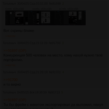
Татьяныч
30/04/25 Срд 03:51:00
№
91698
2
924Кб, 1920x1080
1144Кб, 1920x1080
1174Кб, 1920x1080
Вот скрины ближе
>>92162
Татьяныч
30/04/25 Срд 21:11:20
№
91700
3
>>91697 (OP)
Конкуренция 500 человек на место, кому нахуй нужно твоё
портфолио.
>>91701
Татьяныч
30/04/25 Срд 21:26:19
№
91701
4
>>91700
и то верно
Татьяныч
04/05/25 Вск 19:30:59
№
91713
5
>>91697 (OP)
Ты бы фрейм с макетом экспортировал да выложил, нахуя