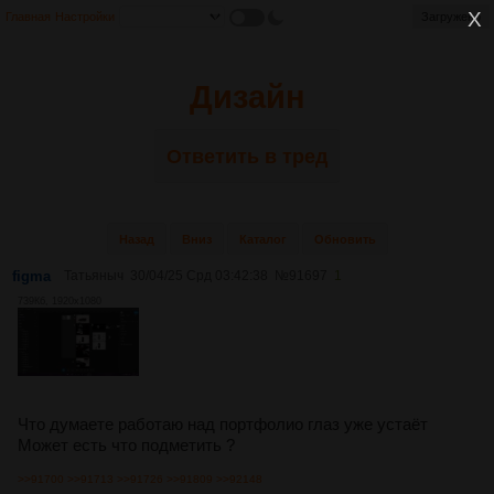
Главная
Настройки
Загружено
Дизайн
Ответить в тред
Назад
Вниз
Каталог
Обновить
figma
Татьяныч
30/04/25 Срд 03:42:38
№
91697
1
739Кб, 1920x1080
Что думаете работаю над портфолио глаз уже устаёт
Может есть что подметить ?
>>91700
>>91713
>>91726
>>91809
>>92148