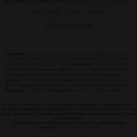
Назад
Вверх
Каталог
Обновить
Ответить в тред
Тематика:
au
/
bi
/
biz
/
bo
/
c
/
em
/
fa
/
fiz
/
fl
/
ftb
/
hh
/
hi
/
me
/
mg
/
mlp
/
mo
/
mov
/
mu
/
ne
/
psy
/
re
/
sci
/
sf
/
sn
/
sp
/
spc
/
tv
/
un
/
w
/
wh
/
wm
/
wp
/
zog
/
kpop
Творчество:
de
/
di
/
diy
/
mus
/
pa
/
p
/
wrk
/
trv
Техника и софт:
gd
/
hw
/
mobi
/
pr
/
ra
/
s
/
t
/
web
Игры:
bg
/
cg
/
ruvn
/
tes
/
v
/
vg
/
gacha
/
wr
Японская
культура:
a
/
fd
/
ja
/
ma
/
vn
Разное:
d
/
b
/
o
/
soc
/
media
/
r
/
abu
/
rf
Взрослым:
fur
/
gg
/
vape
/
h
/
ho
/
hc
/
e
/
fet
/
sex
/
fag
Политика:
int
/
po
/
news
Новые:
man
/
ai
/
nf
Прочие доски
Все права и копирайты на этой странице принадлежат правообладателям.
За любую размещенную информацию несет личную ответственность постер
(лицо, загрузившее эту информацию). Все комментарии принадлежат лицам,
отправившим их.
Если вы обнаружили информацию, размещённую против правил,
пожалуйста,
сообщите нам
об этом.