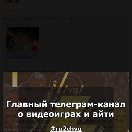
мнение
>>90520
Татьяныч
13/06/24 Чтв 05:33:01
№
90511
2
241Кб, 1024x1024
Вот ориг без обработки
>>90520
>>92850
>>92865
Татьяныч
14/06/24 Птн 00:49:46
№
90520
3
>>90510 (OP)
>>90511
Работа проведена так себе, на троечку. С нюансами и
деталями ты задрочился, но в целом нихуя не изменилось.
А если вдаваться в детали, то местами стало лучше (Тени
руки, ебало астронавта), местами хуже: Нахуй ты голубей