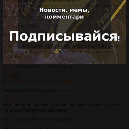
так угандошил? гора пиздой пошла;
Руку хуёво обтравил и отрисовал; Это чё за залупы вместо
ногтей, блять?!
Кароче, всё гавно, Сань, ебашь по новой.
Татьяныч
14/06/24 Птн 21:48:12
№
90533
4
говно без композции идеи и ни один предмет или часть от
общего никак не обыграна, говно коллажик сделал,
апликация в садике, -1/5, если бы 0 было бы, то я ничего не
стал бы писать, но тут прямо льется потоком желание
обосрать это
Татьяныч
12/06/26 Птн 17:18:03
№
92850
5
>>90511
https://codecanyon.net/user/udaytea
Татьяныч
19/06/26 Птн 13:25:55
№
92865
6
>>90511
Мне оригинал нравится больше, похоже на обложку какой-
то ебанутой группы прикольной
Татьяныч
05/07/26 Вск 19:18:59
№
92905
7
мне нравится,, хорошо читается центр