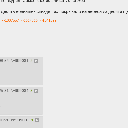
не вкурил. Самое заебись читать с ганжой
Десять ебанашек спиздвших покрывало на небеса из десяти щ
>>1007557
>>1014710
>>1041633
08:54
№
999081
2
25:31
№
999084
3
ь
40:20
№
999091
4