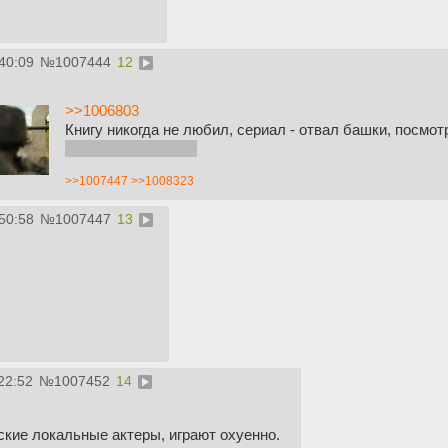
40:09
№
1007444
12
>>1006803
Книгу никогда не любил, сериал - отвал башки, посмо
равно не буду лол.
>>1007447
>>1008323
50:58
№
1007447
13
22:52
№
1007452
14
ские локальные актеры, играют охуенно.