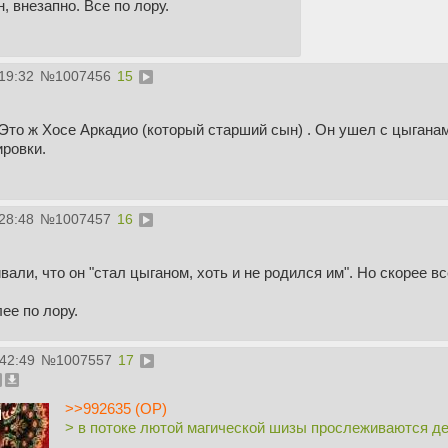
н, внезапно. Все по лору.
19:32
№
1007456
15
Это ж Хосе Аркадио (который старший сын) . Он ушел с цыганами
ировки.
28:48
№
1007457
16
вали, что он "стал цыганом, хоть и не родился им". Но скорее в
ее по лору.
:42:49
№
1007557
17
>>992635 (OP)
> в потоке лютой магической шизы прослеживаются де