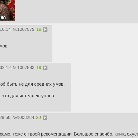
:10:14
№
1007579
18
умов
:32:12
№
1007583
19
об быть не для средних умов.
, это для интеллектуалов
28:50
№
1008284
20
мо, тоже с твоей рекомендации. Большое спасибо, книга охуен