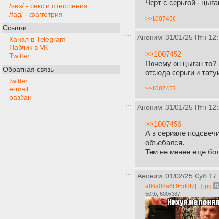
Черт с серьгой - цыга
/sex/ - секс и отношения
/fag/ - фагготрия
>>1007456
Ссылки
Аноним
31/01/25 Птн 12:
Канал в Telegram
Паблик в VK
>>1007452
Twitter
Почему он цыган то? 
Обратная связь
отсюда серьги и тату
twitter
>>1007457
e-mail
разбан
Аноним
31/01/25 Птн 12:
>>1007456
А в сериале подсвечи
объебался.
Тем не менее еще бол
Аноним
01/02/25 Суб 17
a86a08a6b95ddf7[...].jpg
50Кб, 600x337