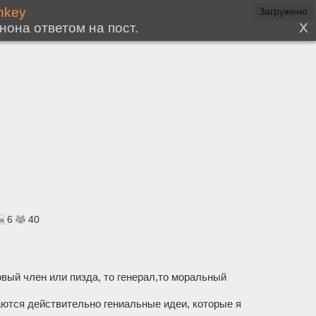
6
40
овый член или пизда, то генерал,то моральный
аются действительно гениальные идеи, которые я