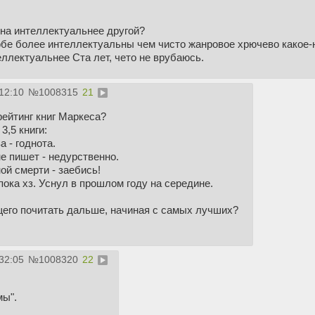
дна интеллектуальнее другой?
 обе более интеллектуальны чем чисто жанровое хрючево какое-
ллектуальнее Ста лет, чето не врубаюсь.
12:10
№
1008315
21
ейтинг книг Маркеса?
3,5 книги:
а - годнота.
не пишет - недурственно.
ой смерти - заебись!
 пока хз. Уснул в прошлом году на середине.
щего почитать дальше, начиная с самых лучших?
32:05
№
1008320
22
мы".