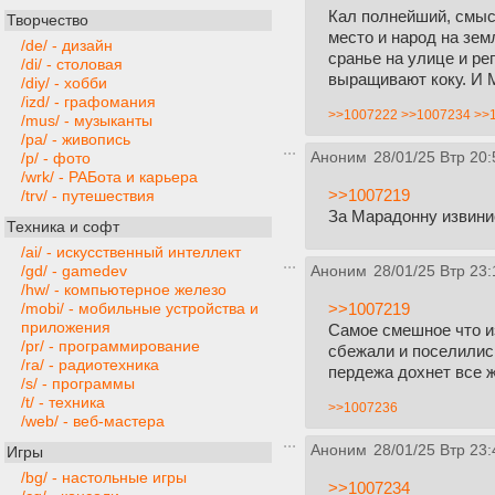
Кал полнейший, смыс
Творчество
место и народ на зем
/de/ - дизайн
сранье на улице и ре
/di/ - столовая
выращивают коку. И 
/diy/ - хобби
/izd/ - графомания
>>1007222
>>1007234
>>
/mus/ - музыканты
/pa/ - живопись
Аноним
28/01/25 Втр 20:
/p/ - фото
/wrk/ - РАБота и карьера
>>1007219
/trv/ - путешествия
За Марадонну извини
Техника и софт
/ai/ - искусственный интеллект
/gd/ - gamedev
Аноним
28/01/25 Втр 23:
/hw/ - компьютерное железо
>>1007219
/mobi/ - мобильные устройства и
приложения
Самое смешное что из
/pr/ - программирование
сбежали и поселились
/ra/ - радиотехника
пердежа дохнет все ж
/s/ - программы
/t/ - техника
>>1007236
/web/ - веб-мастера
Аноним
28/01/25 Втр 23:
Игры
/bg/ - настольные игры
>>1007234