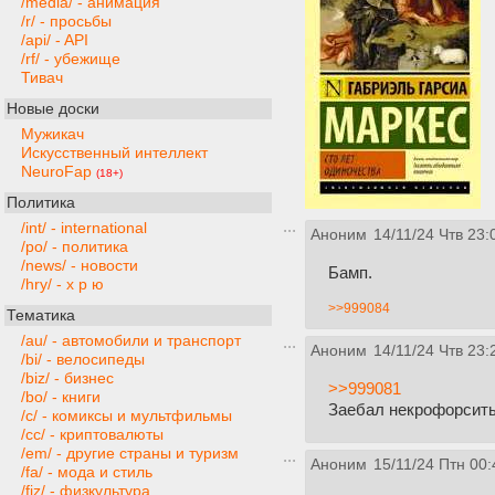
/media/ - анимация
/r/ - просьбы
/api/ - API
/rf/ - убежище
Тивач
Новые доски
Мужикач
Искусственный интеллект
NeuroFap
(18+)
Политика
/int/ - international
Аноним
14/11/24 Чтв 23:
/po/ - политика
/news/ - новости
Бамп.
/hry/ - х р ю
>>999084
Тематика
/au/ - автомобили и транспорт
Аноним
14/11/24 Чтв 23:
/bi/ - велосипеды
/biz/ - бизнес
>>999081
/bo/ - книги
Заебал некрофорсит
/c/ - комиксы и мультфильмы
/cc/ - криптовалюты
/em/ - другие страны и туризм
Аноним
15/11/24 Птн 00:
/fa/ - мода и стиль
/fiz/ - физкультура