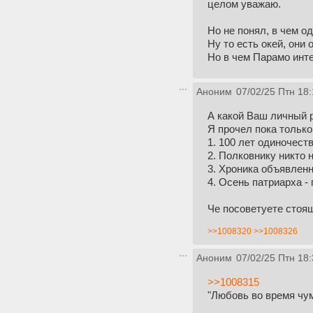
целом уважаю.
Но не понял, в чем о
Ну то есть окей, они
Но в чем Парамо инте
Аноним
07/02/25 Птн 18:
А какой Ваш личный р
Я прочел пока только 
1. 100 лет одиночеств
2. Полковнику никто 
3. Хроника объявленн
4. Осень патриарха -
Че посоветуете стоя
>>1008320
>>1008326
Аноним
07/02/25 Птн 18:
>>1008315
"Любовь во время чу