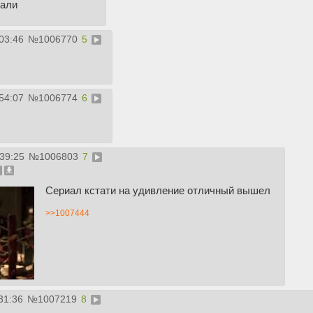
тали
03:46
№
1006770
5
54:07
№
1006774
6
:39:25
№
1006803
7
Сериал кстати на удивление отличный вышел
>>1007444
31:36
№
1007219
8