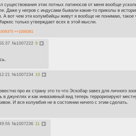
л существования этих потных латиносов от меня вообще ускольз
ле. Даже у негров с индусами бывали какие-то приколы в истори
п. А вот чем эти колумбийцы живут я вообще не понимаю, такое 
Маркес только утверждает всех в этой мысли.
1008375
>>1008381
55:37
№
1007222
9
сь.
12:21
№
1007234
10
вестно про их страну это то что Эскобар завез для личного зооп
 в джунглях и как инвазивный вид теперь терроризируют местную
ивое. И вся колумбия не в состоянии ничего с этим сделать.
49:55
№
1007236
11