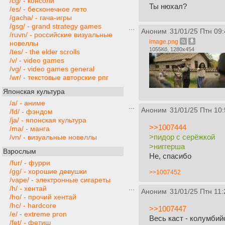
/cg/ - консоли
Ты нюхал?
/es/ - бесконечное лето
/gacha/ - гача-игры
/gsg/ - grand strategy games
Аноним
31/01/25 Птн 09:
/ruvn/ - российские визуальные
image.png
новеллы
1055Кб, 1280x454
/tes/ - the elder scrolls
/v/ - video games
/vg/ - video games general
/wr/ - текстовые авторские рпг
Японская культура
/a/ - аниме
Аноним
31/01/25 Птн 10:
/fd/ - фэндом
/ja/ - японская культура
>>1007444
/ma/ - манга
>пидор с серёжкой
/vn/ - визуальные новеллы
>ниггерша
Взрослым
Не, спасибо
/fur/ - фурри
/gg/ - хорошие девушки
>>1007452
/vape/ - электронные сигареты
/h/ - хентай
Аноним
31/01/25 Птн 11:
/ho/ - прочий хентай
/hc/ - hardcore
>>1007447
/e/ - extreme pron
Весь каст - колумбий
/fet/ - фетиш