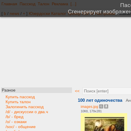
Главная
Пасскод
Талон
Реклама
[...]
[
b
/
news
/
+
]
Юзердоски
Каталог
Трекер
NSFW
Настройки
Разное
<<
Купить пасскод
100 лет одиночества
Ан
Купить талон
Залогинить пасскод
images.jpg
10Кб, 179x281
/d/ - дискуссии о два.ч
/b/ - бред
/o/ - оэкаки
/soc/ - общение