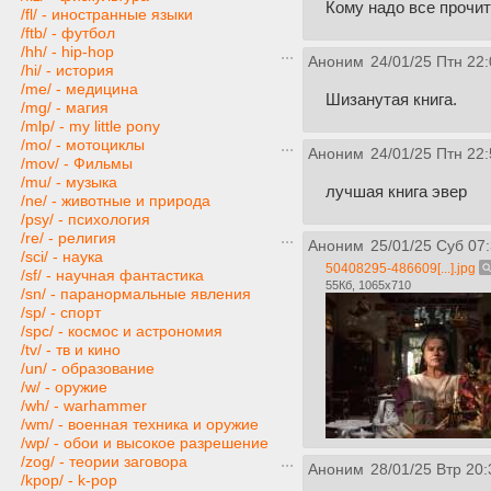
Кому надо все прочи
/fl/ - иностранные языки
/ftb/ - футбол
/hh/ - hip-hop
Аноним
24/01/25 Птн 22:
/hi/ - история
/me/ - медицина
Шизанутая книга.
/mg/ - магия
/mlp/ - my little pony
/mo/ - мотоциклы
Аноним
24/01/25 Птн 22:
/mov/ - Фильмы
/mu/ - музыка
лучшая книга эвер
/ne/ - животные и природа
/psy/ - психология
/re/ - религия
Аноним
25/01/25 Суб 07
/sci/ - наука
50408295-486609[...].jpg
/sf/ - научная фантастика
55Кб, 1065x710
/sn/ - паранормальные явления
/sp/ - спорт
/spc/ - космос и астрономия
/tv/ - тв и кино
/un/ - образование
/w/ - оружие
/wh/ - warhammer
/wm/ - военная техника и оружие
/wp/ - обои и высокое разрешение
/zog/ - теории заговора
Аноним
28/01/25 Втр 20:
/kpop/ - k-pop