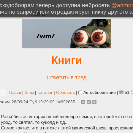
Книги
Ответить в тред
Назад
|
Вниз
|
Каталог
|
Обновить
|
Автообновление
|
51
оним
28/09/24 Суб 19:29:09
№
992635
1
Разъёбистая история одной шедевро-семьи, в которой что не н
урод, то святая, то куколд и т.д...
Самое крутое, что в потоке лютой магической шизы прослежив