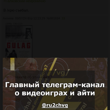
>Галковский неиронично
В /хрю съебал.
Аноним
09/07/24 Втр 12:23:29
№
981694
33
130Кб, 736x1115
Что скажите об этий книге?
>>981719
>>981720
>>981789
Аноним
09/07/24 Втр 20:57:24
№
981719
34
>>981694
Hovno