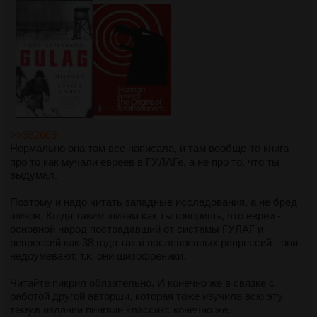
>>982669
Нормально она там все написала, и там вообще-то книга
про то как мучали евреев в ГУЛАГе, а не про то, что ты
выдумал.
Поэтому и надо читать западные исследования, а не бред
шизов. Когда таким шизам как ты говоришь, что евреи -
основной народ пострадавший от системы ГУЛАГ и
репрессий как 38 года так и послевоенных репрессий - они
недоумевают, т.к. они шизофреники.
Читайте пикрил обязательно. И конечно же в связке с
работой другой авторши, которая тоже изучила всю эту
тему.в издании пингвин классикс конечно же.