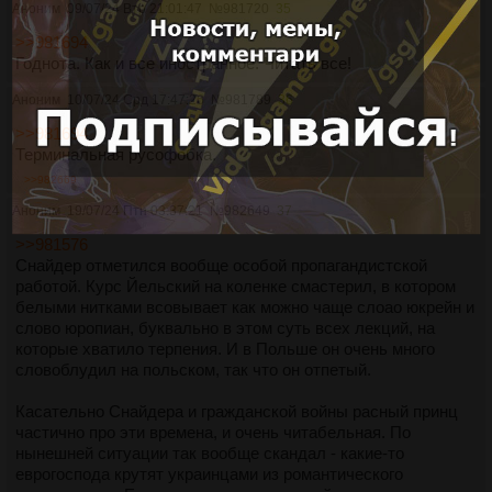
Аноним
09/07/24 Втр 21:01:47
№
981720
35
>>981694
Годнота. Как и все иностранное. Читать все!
Аноним
10/07/24 Срд 17:47:26
№
981789
36
>>981694
Терминальная русофобка.
>>982669
Аноним
19/07/24 Птн 03:37:21
№
982649
37
>>981576
Снайдер отметился вообще особой пропагандистской
работой. Курс Йельский на коленке смастерил, в котором
белыми нитками всовывает как можно чаще слоао юкрейн и
слово юропиан, буквально в этом суть всех лекций, на
которые хватило терпения. И в Польше он очень много
словоблудил на польском, так что он отпетый.
Касательно Снайдера и гражданской войны расный принц
частично про эти времена, и очень читабельная. По
нынешней ситуации так вообще скандал - какие-то
еврогоспода крутят украинцами из романтического