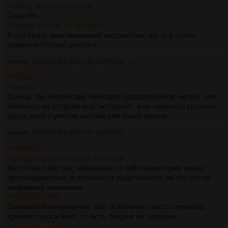
>Пайпс же, это платина.
Спасибо.
>Бивор, кстати, не русофоб.
Если брать максимальный патриотизм, где все этапы
развития России ценятся.
Аноним
28/05/24 Втр 02:52:30
№
976566
12
>>975875
>Бивор
Сейчас бы английских чекиздов-пропагандонов читать, кои
является на острове все "истореки", и их пересказ краткого
курса вкпб с учетом английской точки зрения.
Аноним
28/05/24 Втр 02:55:33
№
976567
13
>>975863
>Владимир Дмитриевич Набоков
Вот этого советую, человечек от небольшого ума начал
проговариваться, в отличие от подельников, за что потом
поправили человечка
>>975859 (OP)
Галковский неиронично. Все остальное просто пересказ
краткого курса вкпб, то есть пиздеж на пиздеже
>>981584
>>994867