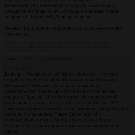
вмешательство, отделения государств, сам процесс
гражданской войны. Узнать больше о значимых людях
конфликта - Керенский, Деникин и прочие.
Никаких Тихих Донов и подобной хуйни, только научная
литература.
>>975863
>>975866
>>975875
>>975877
>>975878
>>976567
>>976650
>>976655
>>983081
>>994706
>>994867
>>995312
>>1002563
>>1009606
>>1026685
>>1041044
>>1041045
Аноним
22/05/24 Срд 07:43:01
№
975863
2
>>975859 (OP)
Деникин – Очерки русской смуты. Милюков – История
второй русской революции. Воспоминания. Владимир
Дмитриевич Набоков – До и после временного
правительства. Керенский – Россия на историческом
повороте. Троцкий – Автобиография. История русской
революции. Сталин – От Октября 17-го до Союза ССР.
Николай Егорович Врангель – Воспоминания: от крепостного
права до большевиков. Павел Скоропадский –
Воспоминания гетмана. Мартын Николаевич Лядов –
История Российской социал-демократической рабочей
партии.