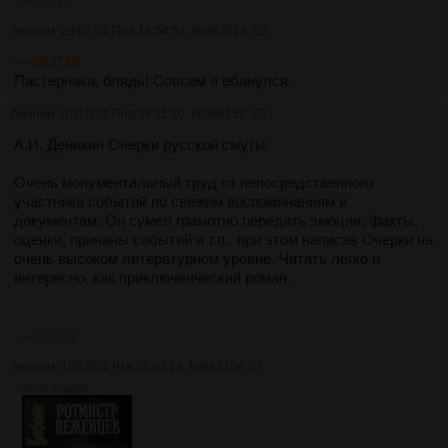
>>983719
Аноним
29/07/24 Пнд 19:54:54
№
983719
59
>>983718
Пастернака, блядь! Совсем я ебанулся.
Аноним
07/10/24 Пнд 16:11:10
№
994157
60
А.И. Деникин Очерки русской смуты.
Очень монументальный труд от непосредственного
участника событий по свежим воспоминаниям и
документам. Он сумел грамотно передать эмоции, факты,
оценки, причины событий и т.п., при этом написав Очерки на
очень высоком литературном уровне. Читать легко и
интересно, как приключенческий роман.
>>1018309
Аноним
10/10/24 Чтв 23:04:14
№
994706
61
451Кб, 379x502