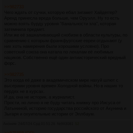
>>982733
Чего ждать от сучки, которую ебал зигамет Хайдеггер?
Аренд принесла вреда больше, чем Оруэлл. Ну то есть
можно взять бурду уровня "банальности зла", которая
затемнила предмет.
Или же её зашкаливающий снобизм в области культуры, по
сравнению с которым франкфуртские евреи отдыхают (у
них хоть намерения были хорошими условно). Про
советский союза она катала по лекалам её любимых
нациков. Собственно ещё один антиисторический вредный
форс.
>>982735
Это когда её даже в академическом мире нахуй шлют с
высерами уровня времен Холодной войны. Но в наших то
пердях не в курсах.
И да, она не историк, а журналист.
Прости, но лично я не буду читать книжку про Иисуса от
Латыниной, историю государства российского от Акунина и
Зыгаря и охуительные истории от Эплбаум.
Аноним
24/07/24 Срд 01:51:26
№
983081
52
>>975859 (OP)