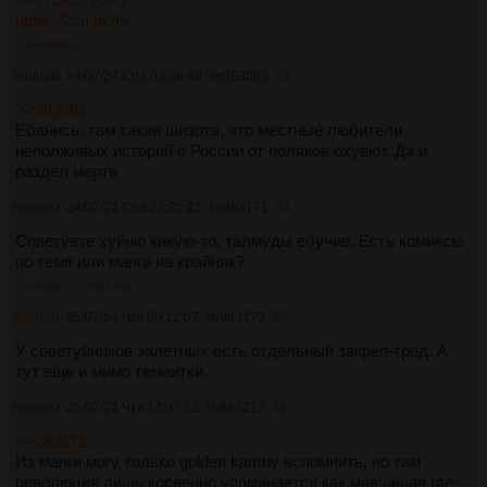
https://2ch.hk/hi/
>>983082
Аноним
24/07/24 Срд 03:38:49
№
983082
53
>>983081
Ебанись, там такая шизота, что местные любители
неполживых историй о России от поляков охуеют. Да и
раздел мертв
Аноним
24/07/24 Срд 23:25:21
№
983171
54
Советуете хуйню какую-то, талмуды ебучие. Есть комиксы
по теме или манга на крайняк?
>>983212
>>983358
Аноним
25/07/24 Чтв 00:12:07
№
983173
55
У советуйников залетных есть отдельный закреп-тред. А
тут еще и мимо темаитки.
Аноним
25/07/24 Чтв 14:07:52
№
983212
56
>>983171
Из манги могу только golden kamuy вспомнить, но там
революция лишь косвенно упоминается как маячащая где-