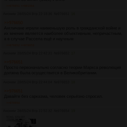
>>976651
>>981064
Аноним
28/05/24 Втр 22:18:36
№
976651
16
>>976650
Англичане играли наименьшую роль в гражданской войне и
их мнение является наиболее объективным, непричастным,
а в случае Рассела ещё и научным
>>976652
>>976653
Аноним
28/05/24 Втр 22:42:31
№
976652
17
>>976651
Просто первоначально согласно теории Маркса революция
должна была осуществится в Великобритании.
Аноним
28/05/24 Втр 22:44:04
№
976653
18
>>976651
Давайте без сарказма, человек серьёзно спросил.
>>976654
Аноним
28/05/24 Втр 22:52:32
№
976654
19
553Кб, 620x387