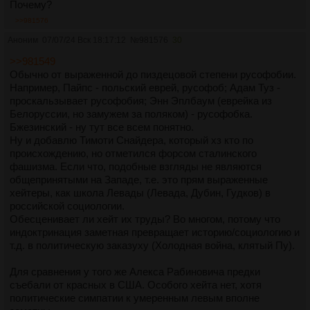
Почему?
>>981576
Аноним
07/07/24 Вск 18:17:12
№
981576
30
>>981549
Обычно от выраженной до пиздецовой степени русофобии.
Например, Пайпс - польский еврей, русофоб; Адам Туз -
проскальзывает русофобия; Энн Эплбаум (еврейка из
Белоруссии, но замужем за поляком) - русофобка.
Бжезинский - ну тут все всем понятно.
Ну и добавлю Тимоти Снайдера, который хз кто по
происхождению, но отметился форсом сталинского
фашизма. Если что, подобные взгляды не являются
общепринятыми на Западе, т.е. это прям выраженные
хейтеры, как школа Левады (Левада, Дубин, Гудков) в
российской социологии.
Обесценивает ли хейт их труды? Во многом, потому что
индоктринация заметная превращает историю/социологию и
т.д. в политическую заказуху (Холодная война, клятый Пу).
Для сравнения у того же Алекса Рабиновича предки
съебали от красных в США. Особого хейта нет, хотя
политические симпатии к умеренным левым вполне