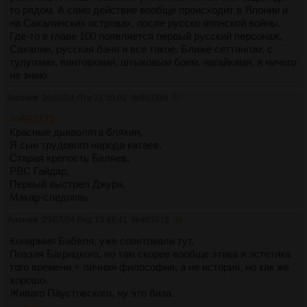
то рядом. А само действие вообще происходит в Японии и
на Сахалинских островах, после русско японской войны.
Где-то в главе 100 появляется первый русский персонаж,
Сахалин, русская баня и все такое. Ближе сеттингом, с
тулупами, винтовками, штыковым боем, нагайками, я ничего
не знаю.
Аноним
26/07/24 Птн 21:55:02
№
983358
57
>>983171
Красные дьяволята бляхин,
Я сын трудового народа катаев,
Старая крепость Беляев,
РВС Гайдар,
Первый выстрел Джура.
Макар-следопвь
Аноним
29/07/24 Пнд 19:48:41
№
983718
58
Конармия Бабеля, уже советовали тут.
Поэзия Багрицкого, но там скорее вообще этика и эстетика
того времени + личная философия, а не история, но как же
хорошо.
Живаго Паустовского, ну это база.