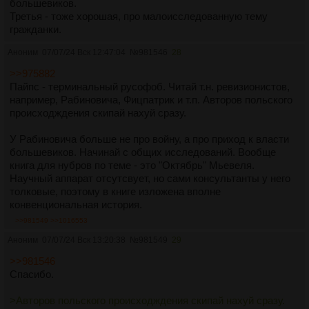
большевиков.
Третья - тоже хорошая, про малоисследованную тему
гражданки.
Аноним
07/07/24 Вск 12:47:04
№
981546
28
>>975882
Пайпс - терминальный русофоб. Читай т.н. ревизионистов,
например, Рабиновича, Фицпатрик и т.п. Авторов польского
происходждения скипай нахуй сразу.
У Рабиновича больше не про войну, а про приход к власти
большевиков. Начинай с общих исследований. Вообще
книга для нубров по теме - это "Октябрь" Мьевеля.
Научный аппарат отсутсвует, но сами консультанты у него
толковые, поэтому в книге изложена вполне
конвенциональная история.
>>981549
>>1016553
Аноним
07/07/24 Вск 13:20:38
№
981549
29
>>981546
Спасибо.
>Авторов польского происходждения скипай нахуй сразу.