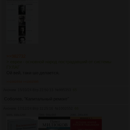
>>982732
> евреи - основной народ пострадавший от системы
ГУЛАГ
Ой вей, таки шо делается.
>>1002554
>>1002595
Аноним
15/10/24 Втр 22:50:13
№
995353
65
Соболев, "Капитальный ремонт"
Аноним
17/12/24 Втр 11:25:16
№
1002552
66
94Кб, 848x1200
79Кб, 594x903
20Кб, 280x400