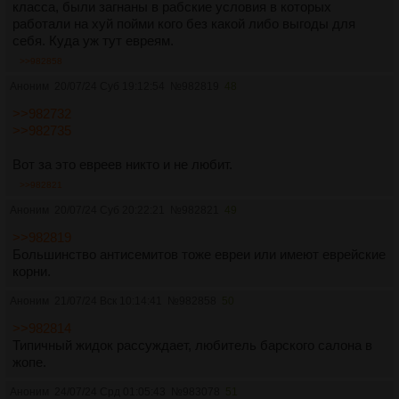
класса, были загнаны в рабские условия в которых
работали на хуй пойми кого без какой либо выгоды для
себя. Куда уж тут евреям.
>>982858
Аноним
20/07/24 Суб 19:12:54
№
982819
48
>>982732
>>982735
Вот за это евреев никто и не любит.
>>982821
Аноним
20/07/24 Суб 20:22:21
№
982821
49
>>982819
Большинство антисемитов тоже евреи или имеют еврейские
корни.
Аноним
21/07/24 Вск 10:14:41
№
982858
50
>>982814
Типичный жидок рассуждает, любитель барского салона в
жопе.
Аноним
24/07/24 Срд 01:05:43
№
983078
51