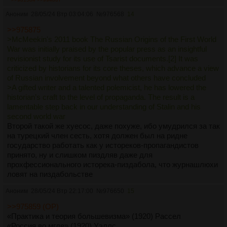
Аноним
28/05/24 Втр 03:04:06
№
976568
14
>>975875
>McMeekin's 2011 book The Russian Origins of the First World
War was initially praised by the popular press as an insightful
revisionist study for its use of Tsarist documents.[2] It was
criticized by historians for its core theses, which advance a view
of Russian involvement beyond what others have concluded
>A gifted writer and a talented polemicist, he has lowered the
historian’s craft to the level of propaganda. The result is a
lamentable step back in our understanding of Stalin and his
second world war
Второй такой же хуесос, даже похуже, ибо умудрился за так
на турецкий член сесть, хотя должен был на ридне
государство работать как у истореков-пропагандистов
принято, ну и слишком пиздляв даже для
прохфессионального исторека-пиздабола, что журнашлюхи
ловят на пиздабольстве
Аноним
28/05/24 Втр 22:17:00
№
976650
15
>>975859 (OP)
«Практика и теория большевизма» (1920) Рассел
«Россия во мгле» (1920) Уэллс