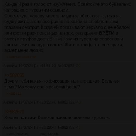
Каждый раз в голос от изумления. Советские это буквально
натрашка с турецким османом.
Советскую шалаву можно пиздить, обоссывать, гнать в
будку жить, а она всё равно на хозяина влюблёнными
глазами смотрит. Когда ей показывают зеркало с её ебалом
или фотки расчленённых натрах, она кричит
ВРЁТИ
и
вместо пруфов достаёт тик токи из турецких сериалов и
пасты таких же дур в инсте. Жить в кайф, это всё враки,
ахмет меня любит.
>>982670
>>982732
Аноним
19/07/24 Птн 11:51:29
№
982670
39
>>982669
Друг, у тебя какая-то фиксация на натрашках. Больная
тема? Мамашу свою вспоминаешь?
>>982722
Аноним
19/07/24 Птн 20:22:46
№
982722
40
>>982670
Хохлы потомки Кизяков изнасилованных турками.
Аноним
19/07/24 Птн 21:29:47
№
982732
41
353Кб, 736x1115
73Кб, 547x840