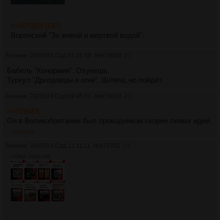
>>975859 (OP)
Воронский "За живой и мертвой водой".
Аноним
29/05/24 Срд 01:31:59
№
976660
21
Бабель "Конармия". Охуеешь.
Туркул "Дроздовцы в огне". Шляпа, но пойдёт.
Аноним
29/05/24 Срд 09:45:41
№
976680
22
>>976654
Он в Великобритании был проводником скорее левых идей.
>>976704
Аноним
29/05/24 Срд 12:11:11
№
976702
23
1429Кб, 2560x2004