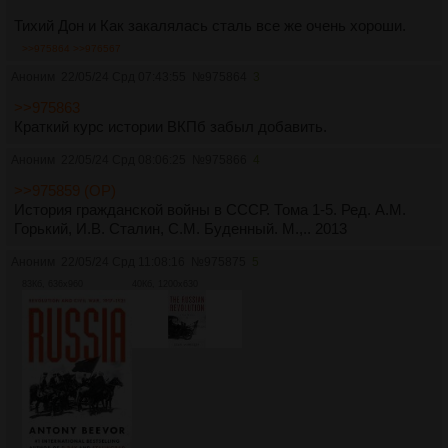
Тихий Дон и Как закалялась сталь все же очень хороши.
>>975864
>>976567
Аноним
22/05/24 Срд 07:43:55
№
975864
3
>>975863
Краткий курс истории ВКПб забыл добавить.
Аноним
22/05/24 Срд 08:06:25
№
975866
4
>>975859 (OP)
История гражданской войны в СССР. Тома 1-5. Ред. А.М.
Горький, И.В. Сталин, С.М. Буденный. М.,.. 2013
Аноним
22/05/24 Срд 11:08:16
№
975875
5
83Кб, 636x960
40Кб, 1200x630