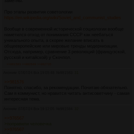
заметны.
Про этапы развития советологии
https://en.wikipedia.org/wiki/Soviet_and_communist_studies
Вообще в современной исторической социологии вообще
наметился отход от понимания СССР как неебаться
уникального опыта, а скорее желание вписать в
общеевропейские или мировые тренды модернизации.
Отсюда, например, сравнение 3 революций (французской,
русской и китайской) у Скочпол.
>>981583
>>982649
>>982735
Аноним
07/07/24 Вск 19:05:48
№
981583
31
>>981576
Понятно, спасибо, за рекомендации. Почитаю обязательно.
Сам я коммунист, но нравится читать антисоветчину - самая
интересная тема.
Аноним
07/07/24 Вск 19:12:05
№
981584
32
>>976567
>поправили человечка
>>976567