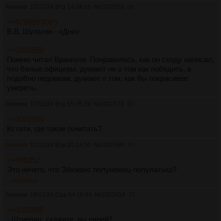
Аноним
17/12/24 Втр 14:04:16
№
1002563
68
>>975859 (OP)
В.В. Шульгин - «Дни»
>>1002552
Помню читал Врангеля. Понравилось, как он сходу написал,
что белые офицеры, думают не о том как победить, а
подобно педовкам, думают о том, как бы покрасивее
умереть.
Аноним
17/12/24 Втр 15:36:39
№
1002572
69
>>1002554
Кстати, где такое почитать?
Аноним
17/12/24 Втр 20:14:50
№
1002595
70
>>995352
Это ничего, что Эйхманс полунемец-полулатыш?
>>1002614
Аноним
18/12/24 Срд 04:10:44
№
1002614
71
>>1002595
- Штирлиц, скажите, вы еврей?