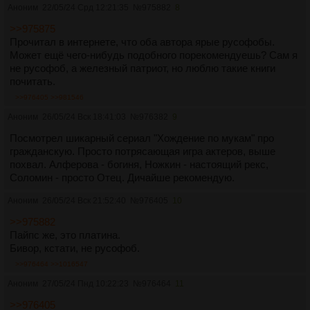
Аноним
22/05/24 Срд 12:21:35
№
975882
8
>>975875
Прочитал в интернете, что оба автора ярые русофобы.
Может ещё чего-нибудь подобного порекомендуешь? Сам я
не русофоб, а железный патриот, но люблю такие книги
почитать.
>>976405
>>981546
Аноним
26/05/24 Вск 18:41:03
№
976382
9
Посмотрел шикарный сериал "Хождение по мукам" про
гражданскую. Просто потрясающая игра актеров, выше
похвал. Алферова - богиня, Ножкин - настоящий рекс,
Соломин - просто Отец. Дичайше рекомендую.
Аноним
26/05/24 Вск 21:52:40
№
976405
10
>>975882
Пайпс же, это платина.
Бивор, кстати, не русофоб.
>>976464
>>1016547
Аноним
27/05/24 Пнд 10:22:23
№
976464
11
>>976405