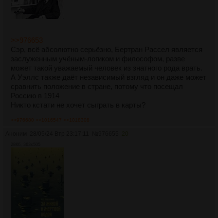
>>976653
Сэр, всё абсолютно серьёзно, Бертран Рассел является
заслуженным учёным-логиком и философом, разве
может такой уважаемый человек из знатного рода врать.
А Уэллс также даёт независимый взгляд и он даже может
сравнить положение в стране, потому что посещал
Россию в 1914
Никто кстати не хочет сыграть в карты?
>>976680
>>1016547
>>1018308
Аноним
28/05/24 Втр 23:17:11
№
976655
20
28Кб, 363x505