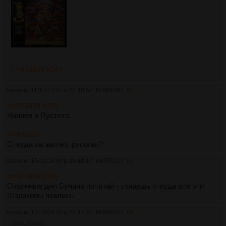
>>975859 (OP)
Аноним
11/10/24 Птн 23:48:57
№
994867
62
>>975859 (OP)
Чапаев и Пустота.
>>976567
Откуда ты вылез, рупогал?
Аноним
15/10/24 Втр 18:48:17
№
995312
63
>>975859 (OP)
Окаянные дни Бунина почитай - узнаешь откуда все эти
Шариковы взялись
Аноним
15/10/24 Втр 22:47:28
№
995352
64
225Кб, 673x910