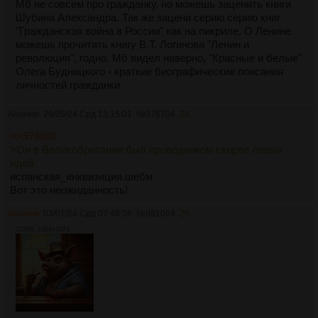
Мб не совсем про гражданку, но можешь заценить книги
Шубина Александра. Так же зацени серию серию книг
"Гражданская война в России" как на пикриле. О Ленине
можешь прочитать книгу В.Т. Логинова "Ленин и
революция", годно. Мб видел наверно, "Красные и белые"
Олега Будницкого - краткие биографические описания
личностей гражданки
Аноним
29/05/24 Срд 13:15:01
№
976704
24
>>976680
>Он в Великобритании был проводником скорее левых
идей.
испанская_инквизиция.шебм
Вот это неожиданность!
Аноним
03/07/24 Срд 07:48:36
№
981064
25
122Кб, 1024x1024