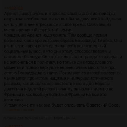
>>982733
Арендт пишет очень интересно, сама она антисионистка
открытая, вообще она много лет была девушкой Хайдегера,
он по уши в нее втрескался в свое время. Сама она из
очень приличной еврейской семьи.
Концепцию Арендт надо понять. Там вообще первая
половина книги про историю евреев Европы до 19 века. Она
пишет, что евреи сами сделали себя как отдельный
социальный класс, и что они этому способствовали, и
самим же было удобно отстраняться от гражданских прав и
не включаться в политику, но только до определенного
момента и только верхушке евреев, очень много там про
семью Ротшидьдов в книге. Потом уже со второй половины
начинается про истоки нацизма и империалистического
расизма, как абсолютно неестественного для Европы
движения и долгий рассказ почему он возник именно во
Франции и как вообще политика Франции на все это
повлияла.
У тому моменту как она будет описывать Советский Союз,
уже читатель пройдет определенный путь ее
>>982819
>>983078
мировоззрения и просто открываются глаза на многие вещи,
Аноним
20/07/24 Суб 14:57:25
№
982784
44
такие как на оголтелый антисемитизм и его природу, как
высшую глупость.
>>982732