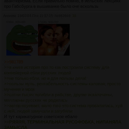
авантюризма. Если правильно помню, в йельских лекциях
про Габсбурга в вышиванке было оче вскользь
Аноним
19/07/24 Птн 11:37:15
№
982669
38
639Кб, 900x900
1731Кб, 900x900
>>981789
>>в книге история про то как построили систему для
конвейерной ебли русских людей
>>не только ебли, но и для пользы дела!
>>пользы нуль, рентабельность системы каловая, просто
мучения и мрак
>>сотни тысяч погибли в рабстве, другие искалечены,
миллионы русских не родились
>>автор охуевает, мало того что система провалилась, хуй
с ней, людей замучали и загубили
И тут карикатурное советское ебало
>>
РЯЯЯЯ, ТЕРМИНАЛЬНАЯ РУСОФОБКА, НИПАНЯЛА
ЗАМЫСЛА