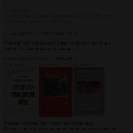
>>976650
>«Практика и теория большевизма» (1920) Рассел
>«Россия во мгле» (1920) Уэллс
Аноним
04/07/24 Чтв 12:45:04
№
981172
26
Почитай (((Юзефовича))) Зимнюю Дорогу. Довольно
любопытная и нейтральная книга.
Аноним
04/07/24 Чтв 15:57:57
№
981199
27
33Кб, 363x524
26Кб, 363x551
23Кб, 363x550
Первая - основа, там много чего объяснено.
Вторая - просто очень хорошо написано, много ужасов