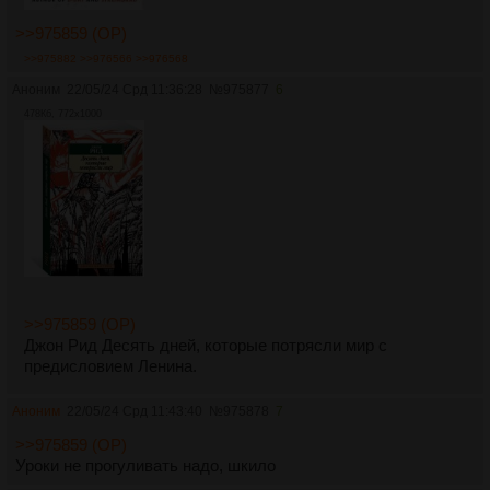
>>975859 (OP)
>>975882
>>976566
>>976568
Аноним
22/05/24 Срд 11:36:28
№
975877
6
478Кб, 772x1000
>>975859 (OP)
Джон Рид Десять дней, которые потрясли мир с
предисловием Ленина.
Аноним
22/05/24 Срд 11:43:40
№
975878
7
>>975859 (OP)
Уроки не прогуливать надо, шкило