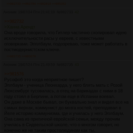
>>982733
>>982784
>>982819
>>995352
Аноним
19/07/24 Птн 21:41:10
№
982733
42
>>982732
>Ханна Арендт
Она вроде говорила, что Гитлер частично скопировал идею
исключительности расы у евреев, с известными
оговорками. Эпплбаум, подозреваю, тоже может работать в
постмодернистском ключе.
>>982735
>>983078
Аноним
19/07/24 Птн 21:49:59
№
982735
43
>>981576
Русофоб это когда неприятное пишет?
Эплбаум - ученица Леонхарда, у него блять мать с Розой
Люксембург тусовалась, а отец на барикадах с ними в 18
году стоял в Берлине, а потом еще в Испании воевал.
Он даже в Москве бывал, он буквально знал и видел все на
самых верхах, коммунист до мозга костей, преподавал в
Йеле историю коммунизма, где и училась у него Эплбаум.
Она сама из приличной еврейской семьи, между прочим
училась в Сидвельской школе, что о многом говорит, но
конечно же не таким простолюдинам как ты.