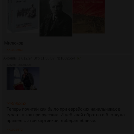
Милюков
>>1002563
Аноним
17/12/24 Втр 11:58:07
№
1002554
67
3362Кб, 1680x1200
>>995352
Теперь почитай как было при еврейских начальниках в
гулаге, а как при русских. И уебывай обратно в б, откуда
пришёл с этой картинкой, либерал ёбаный.
>>1002572