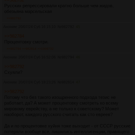
Русских репрессировали кратно больше чем жидов,
обезьяна марсельская
>>982792
Аноним
20/07/24 Суб 16:15:10
№
982792
45
>>982784
Процентовку смотри.
>>982794
>>982814
>>1009732
Аноним
20/07/24 Суб 16:52:06
№
982794
46
>>982792
Схуяли?
Аноним
20/07/24 Суб 18:23:26
№
982814
47
>>982792
Потому что без такого изощренного подхода тезис не
работает, да? А может процентовку смотреть ко всему
мировому еврейству, а не только к советскому? Может
наоборот, каждого русского считать как сто евреев?
Да и по процентовке хуйня тоже выходит - от СССР русские
потеряли вообще все, лишились интеллигенции, правящего