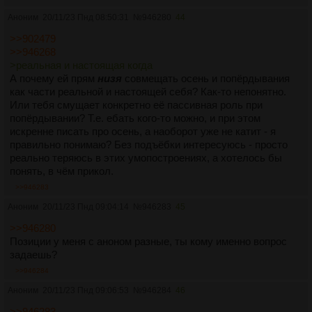
Аноним
20/11/23 Пнд 08:50:31
№
946280
44
>>902479
>>946268
>реальная и настоящая когда
А почему ей прям
низя
совмещать осень и попёрдывания
как части реальной и настоящей себя? Как-то непонятно.
Или тебя смущает конкретно её пассивная роль при
попёрдывании? Т.е. ебать кого-то можно, и при этом
искренне писать про осень, а наоборот уже не катит - я
правильно понимаю? Без подъёбки интересуюсь - просто
реально теряюсь в этих умопостроениях, а хотелось бы
понять, в чём прикол.
>>946283
Аноним
20/11/23 Пнд 09:04:14
№
946283
45
>>946280
Позиции у меня с аноном разные, ты кому именно вопрос
задаешь?
>>946284
Аноним
20/11/23 Пнд 09:06:53
№
946284
46
>>946283