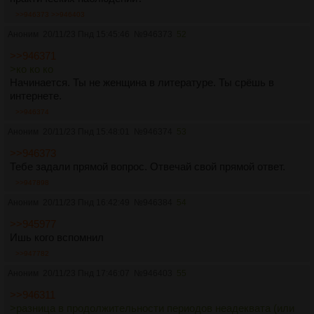
>>946373
>>946403
Аноним
20/11/23 Пнд 15:45:46
№
946373
52
>>946371
>ко ко ко
Начинается. Ты не женщина в литературе. Ты срёшь в
интернете.
>>946374
Аноним
20/11/23 Пнд 15:48:01
№
946374
53
>>946373
Тебе задали прямой вопрос. Отвечай свой прямой ответ.
>>947898
Аноним
20/11/23 Пнд 16:42:49
№
946384
54
>>945977
Ишь кого вспомнил
>>947782
Аноним
20/11/23 Пнд 17:46:07
№
946403
55
>>946311
>разница в продолжительности периодов неадеквата (или