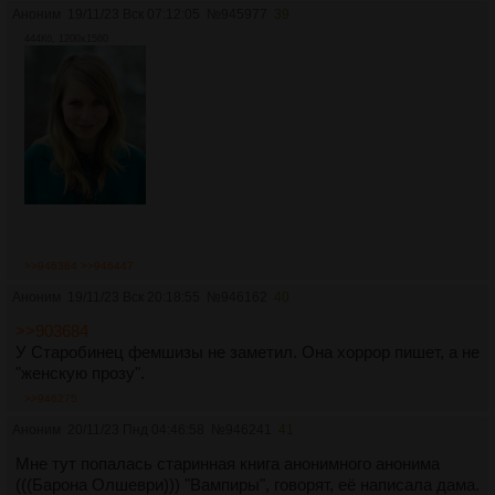
Аноним
19/11/23 Вск 07:12:05
№
945977
39
444Кб, 1200x1560
>>946384
>>946447
Аноним
19/11/23 Вск 20:18:55
№
946162
40
>>903684
У Старобинец фемшизы не заметил. Она хоррор пишет, а не
"женскую прозу".
>>946275
Аноним
20/11/23 Пнд 04:46:58
№
946241
41
Мне тут попалась старинная книга анонимного анонима
(((Барона Олшеври))) "Вампиры", говорят, её написала дама.