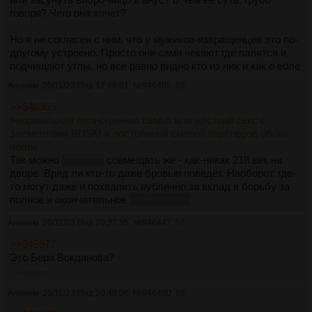
говоря? Чего она хочет?
Но я не согласен с ним, что у мужиков-извращенцев это по-
другому устроено. Просто они сами чекают где палятся и
подчищают углы, но все равно видно кто из них и как о ебле
думает и кому что важнее.
Аноним
20/11/23 Пнд 17:48:51
№
946405
56
>>946371
>>946369
Да, в том числе.
>нормальная полноценная семья или жёсткий секс с
элементами BDSM и постоянной сменой партнёров обоих
полов
Так можно
(нужно?)
совмещать же - как-никак 21й век на
дворе. Вряд ли кто-то даже бровью поведёт. Наоборот, где-
то могут даже и похвалить публично за вклад в борьбу за
полное и окончательное
ну ты понел.
Аноним
20/11/23 Пнд 20:27:35
№
946447
57
>>945977
Это Бера Вокданова?
>>946450
Аноним
20/11/23 Пнд 20:40:06
№
946450
58