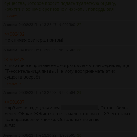
существа, которое просит подать туалетную бцмагу,
кряхтит и вонюче срет говном из жопы, попердывая
>>902500
Аноним
04/08/23 Птн 13:22:47
№
902500
27
>>902492
Не снимая свитера, притом!
Аноним
04/08/23 Птн 13:26:59
№
902503
28
>>902479
Я по этой же причине не смотрю фильмы или сериалы, где
ГГ-носительница пизды. Не могу воспринимать этих
существ всерьёз.
>>902506
Аноним
04/08/23 Птн 13:27:23
№
902504
29
>>901687
Нарбикова пздец заумная
в плохом смысле
, Элтанг боль-
менее ОК как ЖЖистка, т.е. в малых формах - ХЗ, что там в
полноразмерной книжке. Остальных не знаю.
мимо
Аноним
04/08/23 Птн 13:30:22
№
902505
30