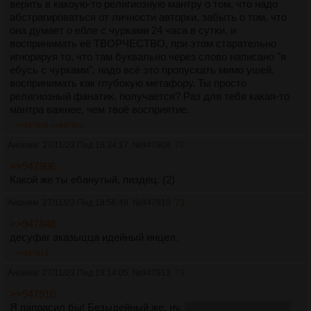
верить в какоую-то религиозную мантру о том, что надо
абстрагироваться от личности авторки, забыть о том, что
она думает о ебле с чурками 24 часа в сутки, и
воспринимать её ТВОРЧЕСТВО, при этом старательно
игнорируя то, что там буквально через слово написано "я
ебусь с чурками", надо всё это пропускать мимо ушей,
воспринимать как глубокую метафору. Ты просто
религиозный фанатик, получается? Раз для тебя какая-то
мантра важнее, чем твоё восприятие.
>>947908
>>947921
Аноним
27/11/23 Пнд 18:34:17
№
947908
72
>>947906
Какой же ты ебанутый, пиздец. (2)
Аноним
27/11/23 Пнд 18:56:49
№
947910
73
>>947848
десуфаг аказыцца идейный инцел.
>>947913
Аноним
27/11/23 Пнд 19:14:05
№
947913
74
>>947910
Я папрасил бы! Безыдейный же, ну.
Всему вас учить, лол.