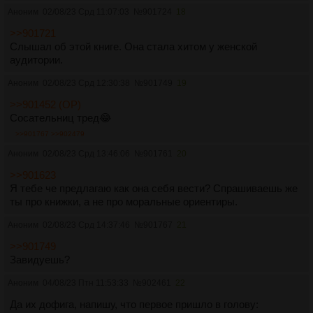
Аноним
02/08/23 Срд 11:07:03
№
901724
18
>>901721
Слышал об этой книге. Она стала хитом у женской
аудитории.
Аноним
02/08/23 Срд 12:30:38
№
901749
19
>>901452 (OP)
Сосательниц тред😂
>>901767
>>902479
Аноним
02/08/23 Срд 13:46:06
№
901761
20
>>901623
Я тебе че предлагаю как она себя вести? Спрашиваешь же
ты про книжки, а не про моральные ориентиры.
Аноним
02/08/23 Срд 14:37:46
№
901767
21
>>901749
Завидуешь?
Аноним
04/08/23 Птн 11:53:33
№
902461
22
Да их дофига, напишу, что первое пришло в голову: