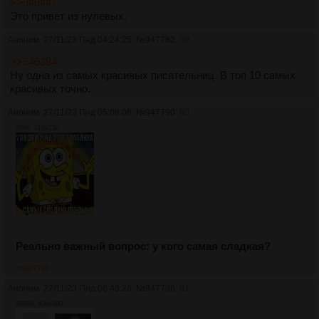
>>946447
Это привет из нулевых.
Аноним
27/11/23 Пнд 04:24:25
№
947782
59
>>946384
Ну одна из самых красивых писательниц. В топ 10 самых
красивых точно.
Аноним
27/11/23 Пнд 05:08:06
№
947790
60
20Кб, 219x230
Реально важный вопрос: у кого самая сладкая?
>>947796
Аноним
27/11/23 Пнд 06:43:26
№
947796
61
200Кб, 800x600