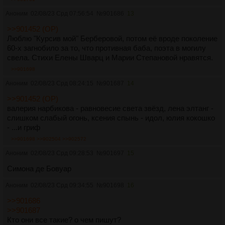
Аноним
02/08/23 Срд 07:56:54
№
901686
13
>>901452 (OP)
Люблю "Курсив мой" Берберовой, потом её вроде поколение
60-х загнобило за то, что противная баба, поэта в могилу
свела. Стихи Елены Шварц и Марии Степановой нравятся.
>>901698
Аноним
02/08/23 Срд 08:24:15
№
901687
14
>>901452 (OP)
валерия нарбикова - равновесие света звёзд, лена элтанг -
слишком слабый огонь, ксения спынь - идол, юлия кокошко
- ...и гриф
>>901698
>>902504
>>902572
Аноним
02/08/23 Срд 09:28:53
№
901697
15
Симона де Бовуар
Аноним
02/08/23 Срд 09:34:55
№
901698
16
>>901686
>>901687
Кто они все такие? о чем пишут?