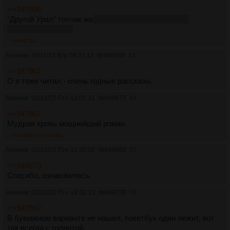
>>947986
"Другой Урал" топчик же
,
мои маленькие любители
фольклора (с)
лол
>>949724
Аноним
28/11/23 Втр 09:23:13
№
948009
83
>>947967
О я тоже читал - очень годные рассказы.
Аноним
01/12/23 Птн 12:01:31
№
948673
84
>>947967
Мудрая кровь мощнейший роман.
>>948680
>>948763
Аноним
01/12/23 Птн 12:35:58
№
948680
85
>>948673
Спасибо, ознакомлюсь.
Аноним
01/12/23 Птн 18:32:13
№
948738
86
>>947967
В бумажном варианте не нашел, покетбук один лежит, вот
так всегда с годнотой.