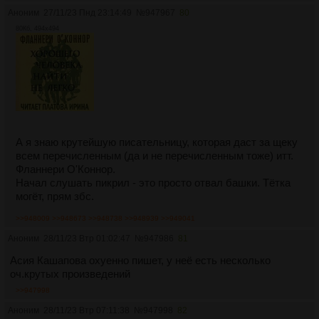
Аноним
27/11/23 Пнд 23:14:49
№
947967
80
80Кб, 494x494
А я знаю крутейшую писательницу, которая даст за щеку
всем перечисленным (да и не перечисленным тоже) итт.
Фланнери О'Коннор.
Начал слушать пикрил - это просто отвал башки. Тётка
могёт, прям збс.
>>948009
>>948673
>>948738
>>948939
>>949041
Аноним
28/11/23 Втр 01:02:47
№
947986
81
Асия Кашапова охуенно пишет, у неё есть несколько
оч.крутых произведений
>>947998
Аноним
28/11/23 Втр 07:11:38
№
947998
82