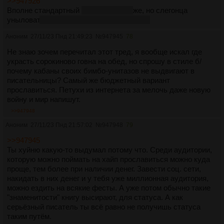
>>947926
Вполне стандартный
троллеркостер
же, но слегонца
уныловат
, желания
возжечь
не вызывает.
Аноним
27/11/23 Пнд 21:49:23
№
947945
78
Не знаю зочем перечитал этот тред, я вообще искал где
украсть сорокиново говна на обед, но спрошу в стиле б/
почему кабаны своих бимбо-унитазов не выдвигают в
писательницы? Самый же бюджетный вариант
прославиться. Петухи из интернета за мелочь даже новую
войну и мир напишут.
>>947948
Аноним
27/11/23 Пнд 21:57:02
№
947948
79
>>947945
Ты хуйню какую-то выдумал потому что. Среди аудитории,
которую можно поймать на хайп прославиться можно куда
проще, тем более при наличии денег. Завести соц. сети,
накидать в них денег и у тебя уже миллионная аудитория,
можно ездить на всякие фесты. А уже потом обычно такие
"знаменитости" книгу высирают, для статуса. А как
серьёзный писатель ты всё равно не получишь статуса
таким путём.