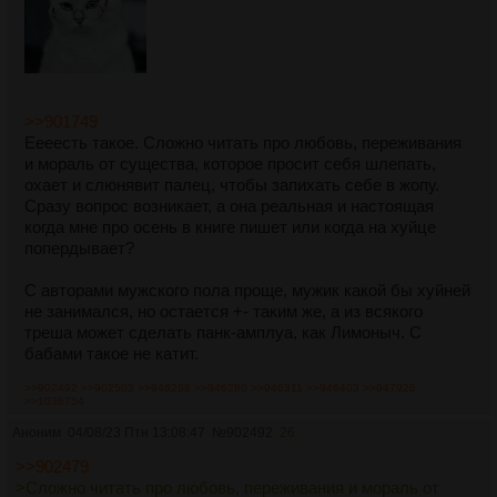
>>901749
Еееесть такое. Сложно читать про любовь, переживания
и мораль от существа, которое просит себя шлепать,
охает и слюнявит палец, чтобы запихать себе в жопу.
Сразу вопрос возникает, а она реальная и настоящая
когда мне про осень в книге пишет или когда на хуйце
попердывает?
С авторами мужского пола проще, мужик какой бы хуйней
не занимался, но остается +- таким же, а из всякого
треша может сделать панк-амплуа, как Лимоныч. С
бабами такое не катит.
>>902492
>>902503
>>946268
>>946280
>>946311
>>946403
>>947926
>>1036754
Аноним
04/08/23 Птн 13:08:47
№
902492
26
>>902479
>Сложно читать про любовь, переживания и мораль от