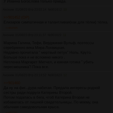
У Иоанна Богослова только правда.
Аноним
01/08/23 Втр 23:02:14
№
901612
10
>>901452 (OP)
Елизаров симпатичная и талантливая(как для тёлки) тёлка.
>>902505
Аноним
01/08/23 Втр 23:11:37
№
901622
11
Марина Галина, Тефи, Верджиния Вульф, поэтессы
серебряного века Мира Лохвицкая.
Недавно прочитала " мертвый петух" Ноль. Круто.
Больше пока и не вспомню никого .
Нетленка Маргарет Митчел, и южная готика " убить
пересмешника"! Пока все.
Аноним
01/08/23 Втр 23:13:52
№
901623
12
>>901460
Да ну на фиг...дура набитая. Предала интересы родной
сестры ради подруги Катерины Второй.
Потом подалась в бега, чтоб Катерина Вторая не
избавилась от лишней свидетельницы. По моему, она
обычная самодовольная крыса.
>>901761