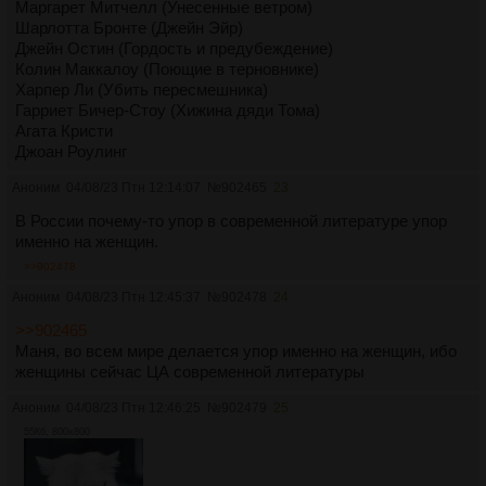
Маргарет Митчелл (Унесенные ветром)
Шарлотта Бронте (Джейн Эйр)
Джейн Остин (Гордость и предубеждение)
Колин Маккалоу (Поющие в терновнике)
Харпер Ли (Убить пересмешника)
Гарриет Бичер-Стоу (Хижина дяди Тома)
Агата Кристи
Джоан Роулинг
Аноним
04/08/23 Птн 12:14:07
№
902465
23
В России почему-то упор в современной литературе упор
именно на женщин.
>>902478
Аноним
04/08/23 Птн 12:45:37
№
902478
24
>>902465
Маня, во всем мире делается упор именно на женщин, ибо
женщины сейчас ЦА современной литературы
Аноним
04/08/23 Птн 12:46:25
№
902479
25
55Кб, 800x800