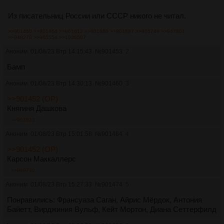
Из писательниц России или СССР никого не читал.
>>901460
>>901464
>>901612
>>901686
>>901687
>>901749
>>947801
>>949278
>>965554
>>1036507
Аноним
01/08/23 Втр 14:15:43
№
901453
2
Бамп
Аноним
01/08/23 Втр 14:30:13
№
901460
3
>>901452 (OP)
Княгиня Дашкова
>>901623
Аноним
01/08/23 Втр 15:01:58
№
901464
4
>>901452 (OP)
Карсон Маккаллерс
>>949730
Аноним
01/08/23 Втр 15:27:33
№
901474
5
Понравились: Франсуаза Саган, Айрис Мёрдок, Антония
Байетт, Вирджиния Вульф, Кейт Мортон, Диана Сеттерфилд