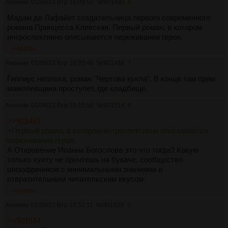
Аноним
01/08/23 Втр 16:09:50
№
901483
6
Мадам де Лафайет создательница первого современного
романа Принцесса Клевская. Первый роман, в котором
интроспективно описываются переживания героя.
>>901514
Аноним
01/08/23 Втр 16:20:46
№
901488
7
Гиппиус неплоха, роман "Чертова кукла". В конце там прям
мамлеевщина проступет, где кладбище.
Аноним
01/08/23 Втр 18:15:56
№
901514
8
>>901483
>Первый роман, в котором интроспективно описываются
переживания героя.
А Откровение Иоанна Богослова это что тогда? Какую
только хуету не прочтешь на букаче, сообщество
шизофреников с минимальными знаниями и
отвратительным читательским вкусом.
>>901526
Аноним
01/08/23 Втр 18:52:11
№
901526
9
>>901514