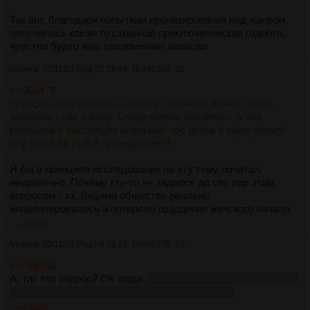
Так вот, благодаря попыткам иронизирования над жанром,
получилась какая-то странная приключенческая годнота,
чувство будто наш современник написал
Аноним
20/11/23 Пнд 07:38:44
№
946268
42
>>902479
>просит себя шлепать, охает и слюнявит палец, чтобы
запихать себе в жопу. Сразу вопрос возникает, а она
реальная и настоящая когда мне про осень в книге пишет
или когда на хуйце попердывает?
Я бы в принципе исследование на эту тему почитал,
неиронично. Почему кто-то не задался до сих пор этим
вопросом - хз. Видимо общество реально
инцелизировалось и потеряло ощущение женского начала.
>>946280
Аноним
20/11/23 Пнд 08:41:25
№
946275
43
>>946162
А, так это хоррор? ОК тогда.
Я так-то тоже ужаснулся, когда
попытался прочесть, но по другой причине, да.
>>946369