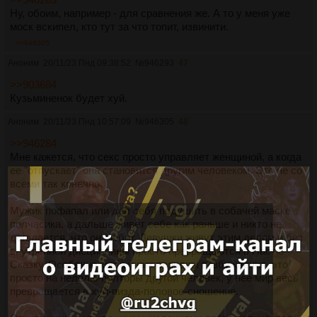
Ну, обоим, например - для сравнения же. А то у меня уже
моск вскипел, кто тут за что топит, извинити.
>>946305
Аноним
20/11/23 Пнд 09:38:52
№
946293
47
>>903684
Кузьминенок будет хуй.
Аноним
20/11/23 Пнд 10:57:09
№
946305
48
>>946284
Мне кажется, что секс просто управляет женщиной, а когда
ее "отпускает" она становится другим человеком. Это не со
всеми так конечно.
Мужик пофапал или дал себя подушить в собачей маске
полчасика, а дальше живет себе как раньше и никто не
догадается, что он любит. Девушки живут этим делом и без
внутренней дисциплины просто превращаются в Настю
Сказку. Особенно когда у них периоды возбуждения, это
просто на неделю-полторы другой человек, у нее мир весь
превращается в хуй-пизда-половое-сношение.