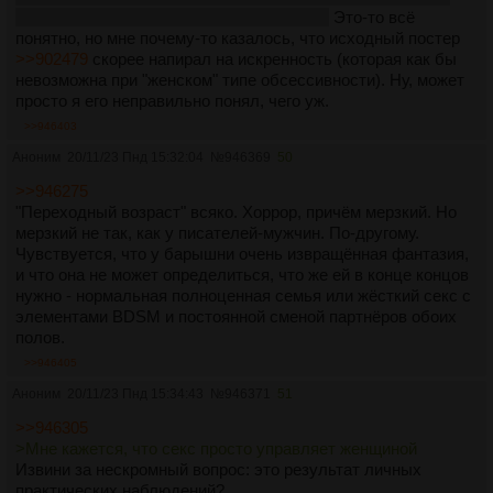
лол.
Толстая, Максфрай, Латынина, мда.
Это-то всё
понятно, но мне почему-то казалось, что исходный постер
>>902479
скорее напирал на искренность (которая как бы
невозможна при "женском" типе обсессивности). Ну, может
просто я его неправильно понял, чего уж.
>>946403
Аноним
20/11/23 Пнд 15:32:04
№
946369
50
>>946275
"Переходный возраст" всяко. Хоррор, причём мерзкий. Но
мерзкий не так, как у писателей-мужчин. По-другому.
Чувствуется, что у барышни очень извращённая фантазия,
и что она не может определиться, что же ей в конце концов
нужно - нормальная полноценная семья или жёсткий секс с
элементами BDSM и постоянной сменой партнёров обоих
полов.
>>946405
Аноним
20/11/23 Пнд 15:34:43
№
946371
51
>>946305
>Мне кажется, что секс просто управляет женщиной
Извини за нескромный вопрос: это результат личных
практических наблюдений?