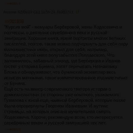
>>901721
Аноним
02/08/23 Срд 10:56:24
№
901721
17
>>901698
"Курсив мой" - мемуары Берберовой, жены Ходасевича и
поэтессы, о деятелях серебряного века и русской
эмиграции. Хорошая книга, яркие портреты многих великих
писателей, поэтов, также можно подчеркнуть для себя пару
малоизвестных имён, открыл для себя, например,
благодаря этой книге полузабытого Поплавского. Что
запомнилось, забавный эпизод, где Берберова и Иванов
гостят у старика Бунина, хотят перечитать Незнакомку
Блока и обнаруживают, что бунинский экземпляр весь
исписан матюками, такое комментированное издание лично
от Бунина.
Ещё есть на манер современного твитора истории о
домогательствах со стороны уже опытного, уважаемого
Гумилева к юной ещё, наивной Берберовой, которые позже
были опровергнуты Георгием Ивановым. И жуткие
страницы, на которых описана мучительная смерть
Ходасевича. Короче, рекомендую всем, кто интересуется
серебряным веком и русской эмиграцией тех лет.
>>901724