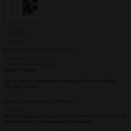
>>947790
>>947868
Аноним
27/11/23 Пнд 07:36:44
№
947801
62
>>901452 (OP)
> Женщины в литературе
Кекнул + пукнул.
Тян не могут в серьезную литературу. Им только Гарри
Поттеров писать.
>>947828
Аноним
27/11/23 Пнд 09:28:33
№
947815
63
>>946305
Ты когда говоришь "женщина" представляй кого-то кроме 18
летних красоток, поймешь как ебано звучит.