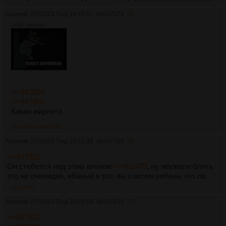
Аноним
27/11/23 Пнд 19:40:57
№
947921
75
129Кб, 480x360
>>947898
>>947906
Какая жирнота
>>947926
>>947932
Аноним
27/11/23 Пнд 19:51:39
№
947926
76
>>947921
Он стебется над этим аноном
>>902479
, ну неужели блять
это не очевидно, ебаный в рот, вы совсем уебаны что ли.
>>947932
Аноним
27/11/23 Пнд 20:26:59
№
947932
77
>>947921