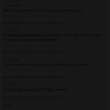
>>903684
>фемшизы
Дай определение, что ты под этим понимаешь.
>>903743
Аноним
07/08/23 Пнд 15:36:10
№
903743
35
>>903691
Слабый мужчина-омежка, который её не достоин, потому
что она сильная и независимая.
>>903747
Аноним
07/08/23 Пнд 15:39:26
№
903747
36
>>903743
Это обычная ситуация для т.н Рфии, где тут шиза?
>>903766
Аноним
07/08/23 Пнд 16:44:36
№
903766
37
>>903747
То есть там концентрат? ммм, нямка.
Аноним
17/11/23 Птн 10:38:39
№
945571
38
Бамп