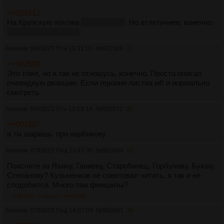
>>901612
На Крупскую похожа
лупоглазием
. Но атлетичнее, конечно.
И волосы шикарные.
Аноним
04/08/23 Птн 13:31:02
№
902506
31
>>902503
Это тоже, но я так не отношусь, конечно. Просто описал
очевидную реакцию. Если героиня листва мб и нормально
смотреть.
Аноним
04/08/23 Птн 18:09:14
№
902572
32
>>901687
а ты шаришь. про нарбикову
Аноним
07/08/23 Пнд 13:47:35
№
903684
33
Поясните за Яхину, Ганиеву, Старобинец, Горбунову, Букшу,
Степанову? Кузьменков не советовал читать, я так и не
сподобился. Много там фемшизы?
>>903691
>>946162
>>946293
Аноним
07/08/23 Пнд 14:07:09
№
903691
34