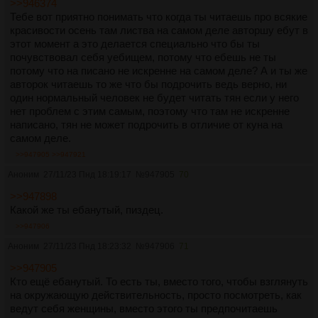
>>946374
Тебе вот приятно понимать что когда ты читаешь про всякие
красивости осень там листва на самом деле авторшу ебут в
этот момент а это делается специально что бы ты
почувствовал себя уебищем, потому что ебешь не ты
потому что на писано не искренне на самом деле? А и ты же
авторок читаешь то же что бы подрочить ведь верно, ни
один нормальный человек не будет читать тян если у него
нет проблем с этим самым, поэтому что там не искренне
написано, тян не может подрочить в отличие от куна на
самом деле.
>>947905
>>947921
Аноним
27/11/23 Пнд 18:19:17
№
947905
70
>>947898
Какой же ты ебанутый, пиздец.
>>947906
Аноним
27/11/23 Пнд 18:23:32
№
947906
71
>>947905
Кто ещё ебанутый. То есть ты, вместо того, чтобы взглянуть
на окружающую действительность, просто посмотреть, как
ведут себя женщины, вместо этого ты предпочитаешь