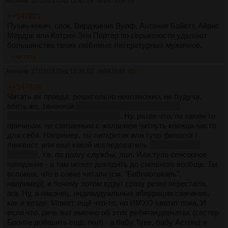
Аноним
27/11/23 Пнд 11:42:29
№
947828
64
>>947801
Пукич-кекич, спок. Вирджиния Вулф, Антония Байетт, Айрис
Мёрдок или Кэтрин Энн Портер по серьезности уделают
большинство твоих любимых литературных мужичков.
>>947848
Аноним
27/11/23 Пнд 13:36:02
№
947848
65
>>947828
Читать их правда, решительно невозможно, не будучи,
опять же, тяночкой
или равноценным существом
номинально мужского пола, лол
. Ну, разве что, по каким-то
причинам, не связанным с желанием читнуть книжца чисто
для себя. Например, ты литкритик или тупо филолог /
лингвист, или ещё какой исследователь
окаменевшего
говна (с)
, т.е. по долгу службы, лол. Или тупо сенсорное
голодание - а там может доходить до смешного вообще. Ты
вспомни, что в совке читали (см. "Библиотекарь",
например), и почему потом вдруг сразу резко перестали,
ага. Ну, и наконец, индивидуальные аберрации сознания,
как и везде. Может, ещё что-то, но ИМХО хватит пока. И
если что, речь вот именно об этих
ребятах
девчатах (сестер
Бронте добавить ещё, лол) - а бабу Туве, бабу Астрид и