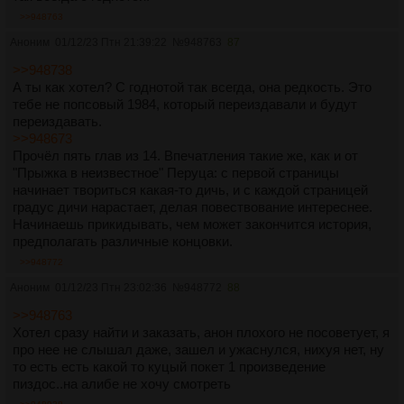
>>948763
Аноним
01/12/23 Птн 21:39:22
№
948763
87
>>948738
А ты как хотел? С годнотой так всегда, она редкость. Это
тебе не попсовый 1984, который переиздавали и будут
переиздавать.
>>948673
Прочёл пять глав из 14. Впечатления такие же, как и от
"Прыжка в неизвестное" Перуца: с первой страницы
начинает твориться какая-то дичь, и с каждой страницей
градус дичи нарастает, делая повествование интереснее.
Начинаешь прикидывать, чем может закончится история,
предполагать различные концовки.
>>948772
Аноним
01/12/23 Птн 23:02:36
№
948772
88
>>948763
Хотел сразу найти и заказать, анон плохого не посоветует, я
про нее не слышал даже, зашел и ужаснулся, нихуя нет, ну
то есть есть какой то куцый покет 1 произведение
пиздос..на алибе не хочу смотреть