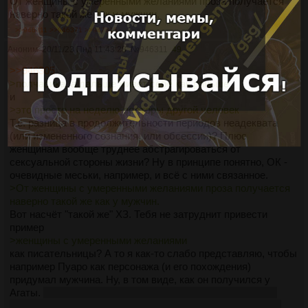
От женщины с умеренными желаниями проза получается
наверно такой же как у мужчин.
>>946311
>>946371
>>947815
Аноним
20/11/23 Пнд 11:43:28
№
946311
49
>>946305
>полчасика, а дальше живет себе как раньше
и
>это просто на неделю-полторы другой человек
Т.е. разница в продолжительности периодов неадеквата
(или измененного сознания, или обсессии)? Плюс
женщинам вообще труднее абстрагироваться от
сексуальной стороны жизни? Ну в принципе понятно, ОК -
очевидные меськи, например, и всё с ними связанное.
>От женщины с умеренными желаниями проза получается
наверно такой же как у мужчин.
Вот насчёт "такой же" ХЗ. Тебя не затруднит привести
пример
>женщины с умеренными желаниями
как писательницы? А то я как-то слабо представляю, чтобы
например Пуаро как персонажа (и его похождения)
придумал мужчина. Ну, в том виде, как он получился у
Агаты.
Не говоря уж о легуиновском Геде и его мирке - а
главное, всяких разных
взаимоотношениях
в том мирке,