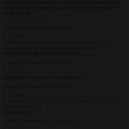
бабу Урсулу не трожь, лол. Хотя вот от последней вполне
можно оставить одного Геда, и ей оно только на пользу
будет, ИМХО.
>>947849
>>947878
>>947910
Аноним
27/11/23 Пнд 13:38:44
№
947849
66
>>947848
>Хотя вот от последней вполне можно оставить одного
Геда, и ей оно только на пользу будет, ИМХО.
ее лучшее наверное левая рука тьмы
Аноним
27/11/23 Пнд 15:00:11
№
947868
67
>>947796
Возможно. Но почему ты так думаешь?
Аноним
27/11/23 Пнд 16:17:23
№
947878
68
>>947848
> Читать их правда, решительно невозможно, не будучи,
опять же, тяночкой
Инцел, спок.
Аноним
27/11/23 Пнд 18:00:11
№
947898
69