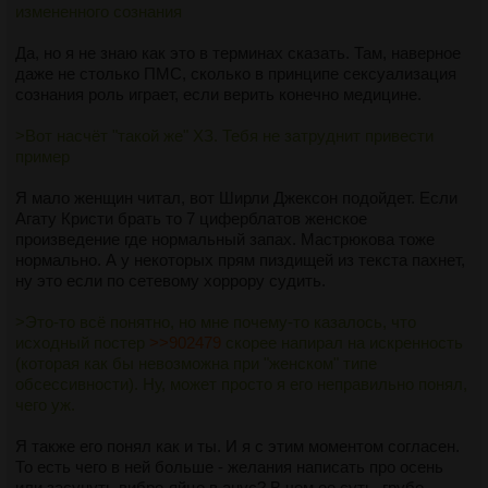
измененного сознания
Да, но я не знаю как это в терминах сказать. Там, наверное
даже не столько ПМС, сколько в принципе сексуализация
сознания роль играет, если верить конечно медицине.
>Вот насчёт "такой же" ХЗ. Тебя не затруднит привести
пример
Я мало женщин читал, вот Ширли Джексон подойдет. Если
Агату Кристи брать то 7 циферблатов женское
произведение где нормальный запах. Мастрюкова тоже
нормально. А у некоторых прям пиздищей из текста пахнет,
ну это если по сетевому хоррору судить.
>Это-то всё понятно, но мне почему-то казалось, что
исходный постер
>>902479
скорее напирал на искренность
(которая как бы невозможна при "женском" типе
обсессивности). Ну, может просто я его неправильно понял,
чего уж.
Я также его понял как и ты. И я с этим моментом согласен.
То есть чего в ней больше - желания написать про осень
или засунуть вибро-яйцо в анус? В чем ее суть, грубо