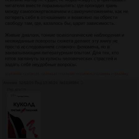
читателя вместе поразмышлять: где проходит грань
между самопожертвованием и самоуничтожением, как не
потерять себя в отношениях и возможно ли обрести
свободу там, где, казалось бы, царит зависимость.
Живые диалоги, тонкие психологические наблюдения и
неожиданные повороты сюжета делают эту книгу не
просто исследованием сложного феномена, но и
захватывающим литературным опытом. Для тех, кто
готов заглянуть за кулисы человеческих страстей и
задать себе неудобные вопросы.
>>1038984
>>1039125
>>1039142
>>1039463
>>1040829
>>1040894
>>1040992
Аноним
02/02/26 Пнд 13:36:24
№
1038984
2
47Кб, 415x578