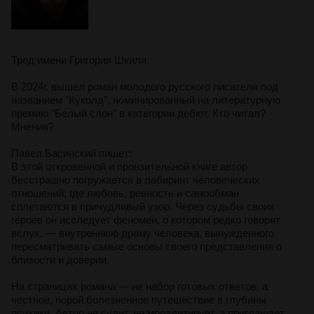
Тред имени Григория Шкиля.
В 2024г. вышел роман молодого русского писателя под
названием "Куколд", номинированный на литературную
премию "Белый слон" в категории дебют. Кто читал?
Мнения?
Павел Басинский пишет:
В этой откровенной и пронзительной книге автор
бесстрашно погружается в лабиринт человеческих
отношений, где любовь, ревность и самообман
сплетаются в причудливый узор. Через судьбы своих
героев он исследует феномен, о котором редко говорят
вслух, — внутреннюю драму человека, вынужденного
пересматривать самые основы своего представления о
близости и доверии.
На страницах романа — не набор готовых ответов, а
честное, порой болезненное путешествие в глубины
психики. Автор не судит, не морализирует, а приглашает