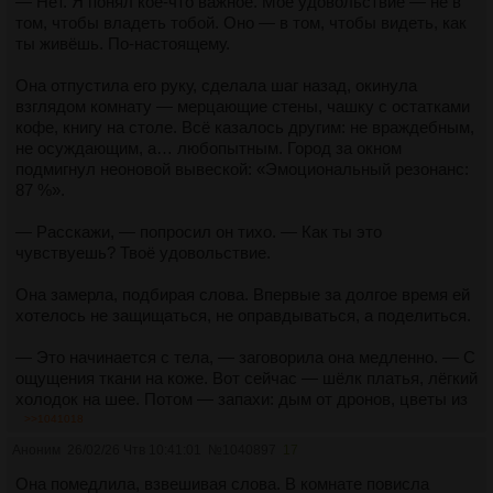
анализировали то, что он чувствовал сейчас. Это было его
— Нет. Я понял кое‑что важное. Моё удовольствие — не в
Экран погас. Пульс жены на стекле замер на 130. Ветер
— странное, запретное, почти противоестественное
том, чтобы владеть тобой. Оно — в том, чтобы видеть, как
гнал по улице обрывки голографических объявлений. Где‑то
удовольствие от того, что она свободна. От того, что он
ты живёшь. По‑настоящему.
далеко завыла сирена — то ли полиции, то ли скорой, то ли
позволяет ей быть свободной.
просто очередной сбой в системе.
Она отпустила его руку, сделала шаг назад, окинула
За окном стемнело. Город сменил палитру: неоновые
взглядом комнату — мерцающие стены, чашку с остатками
Он закрыл глаза. И услышал, как город дышит вместе с
вывески, голографические проекции, мерцание
кофе, книгу на столе. Всё казалось другим: не враждебным,
ним.
дронов‑курьеров. Где‑то вдалеке зазвучала музыка — не
не осуждающим, а… любопытным. Город за окном
мелодия, а набор частот, подобранных нейросетью под
подмигнул неоновой вывеской: «Эмоциональный резонанс:
настроение мегаполиса.
87 %».
Он подошёл к шкафу, достал старую книгу. Бумажную.
— Расскажи, — попросил он тихо. — Как ты это
Страницы пожелтели, корешок треснул. «Дон Кихот».
чувствуешь? Твоё удовольствие.
Ирония. Он открыл наугад:
Она замерла, подбирая слова. Впервые за долгое время ей
«…истина, дочь времени…»
хотелось не защищаться, не оправдываться, а поделиться.
Время. Вот в чём дело. Всё это — её шаги, его спокойствие,
— Это начинается с тела, — заговорила она медленно. — С
город, дышащий данными, — всё это было частью какого‑то
ощущения ткани на коже. Вот сейчас — шёлк платья, лёгкий
большого, медленного процесса. Может, он наконец‑то
холодок на шее. Потом — запахи: дым от дронов, цветы из
перестал быть ревнивым мужем и стал чем‑то другим?
уличного автомата, твой одеколон… Всё это смешивается,
>>1041018
Наблюдателем? Соучастником? Автором истории, которую
как ноты в мелодии.
Аноним
26/02/26 Чтв 10:41:01
№
1040897
17
пишет не он, а она — своими поступками, своими
выборами?
Она подошла к окну, провела пальцем по стеклу — оно
Она помедлила, взвешивая слова. В комнате повисла