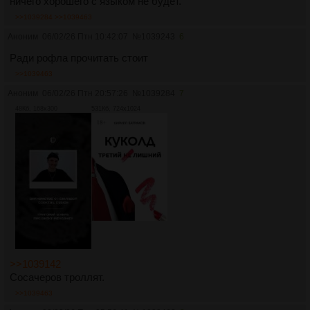
ничего хорошего с языком не будет.
>>1039284
>>1039463
Аноним
06/02/26 Птн 10:42:07
№
1039243
6
Ради рофла прочитать стоит
>>1039463
Аноним
06/02/26 Птн 20:57:26
№
1039284
7
48Кб, 168x300
531Кб, 724x1024
>>1039142
Сосачеров троллят.
>>1039463