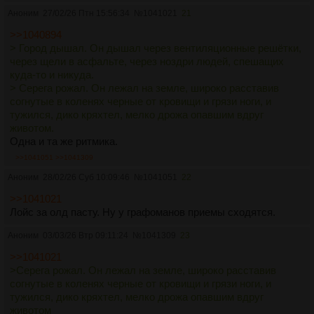
Аноним
27/02/26 Птн 15:56:34
№
1041021
21
— Давай попробуем, — сказал он. — Жить так. Без масок.
— Он заказал мне коктейль — «Код доступа» с жидким
Без правил, которые нам кто‑то навязал.
азотом. Я сделала глоток, и вкус взорвался во рту: сначала
>>1040894
горький, потом сладкий, потом острый. И в этот момент я
> Город дышал. Он дышал через вентиляционные решётки,
— Да, — ответила она. — Давай.
поняла — я хочу этого. Не как запретного плода, а как части
через щели в асфальте, через ноздри людей, спешащих
себя, которую я долго прятала.
куда‑то и никуда.
Экран на запястье мигнул: «Эмоциональный профиль
> Серега рожал. Он лежал на земле, широко расставив
обновлён. Рекомендация: режим „Открытость“ —
Её голос стал тише, но увереннее:
согнутые в коленях черные от кровищи и грязи ноги, и
активировать?».
тужился, дико кряхтел, мелко дрожа опавшим вдруг
— В машине по дороге к его дому я чувствовала, как город
животом.
На этот раз он не стал отклонять. Кивнул — и система
следит за нами — не осуждающе, а почти заботливо.
Одна и та же ритмика.
приняла команду.
Голографические указатели подсвечивали наш маршрут,
>>1041051
>>1041309
дроны выстраивались в арки над дорогой. Это было…
В комнате стало светлее. Стены перестали мерцать
Аноним
красиво. Будто весь мир решил, что этот момент должен
28/02/26 Суб 10:09:46
№
1041051
22
рекламой, вместо этого на них заиграли мягкие волны цвета
случиться.
>>1041021
— оттенки синего и золотого, подобранные под их
Лойс за олд пасту. Ну у графоманов приемы сходятся.
настроение. Пол под ногами слегка вибрировал в ритме их
Она замолчала на секунду, подбирая слова.
дыхания.
Аноним
03/03/26 Втр 09:11:24
№
1041309
23
— А потом… — она сделала паузу, — потом всё стало ещё
>>1041021
Она глубоко вздохнула, закрыла глаза на мгновение — и
проще. Потому что не было лжи. Не было игры. Я не
>Серега рожал. Он лежал на земле, широко расставив
почувствовала, как напряжение последних лет тает.
притворялась кем‑то другим. Я была собой. И он видел
согнутые в коленях черные от кровищи и грязи ноги, и
Удовольствие больше не было тайным, запретным. Оно
меня такой — настоящей. Без масок. Без правил.
тужился, дико кряхтел, мелко дрожа опавшим вдруг
стало общим.
животом
Она посмотрела ему в глаза: