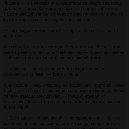
отозвалось мягким свечением.
тишина — не неловкая, а выжидательная, будто сам город
Дверь тихо открылась. Она вошла, оставив за собой шлейф
затаил дыхание. За окном дроны выстроили в небе узор,
духов и уличного шума.
— Потом подключается город. Он подстраивается под
напоминающий спираль: символ бесконечности или, может,
меня. Видишь? — она кивнула на улицу. Голографическая
пути, который им только предстоит пройти.
— Ты всё видел, да? — спросила без тени вины.
реклама сменила изображение: вместо скучного анонса
нового чипа появилась танцующая фигура в алом. — Он
— Ты правда хочешь знать? — спросила она тихо, почти
Он кивнул.
считывает моё настроение и усиливает его. Как усилитель
шёпотом.
сигнала.
— И?
Он кивнул, не отводя взгляда. В его глазах не было жажды
Он подошёл ближе, встал рядом.
мести, ревности или собственничества — только искреннее
Он посмотрел на неё — по‑настоящему, впервые за долгое
любопытство и готовность принять любой ответ.
время. Увидел не жену, не предательницу, а человека.
— А дальше?
Живого. Дышащего. Выбравшего свой путь.
— Хорошо, — она сделала глубокий вдох, словно
— Дальше — люди. Их взгляды. Не просто «она красивая»,
собираясь с силами. — Тогда слушай.
— И мне нравится, — сказал он. — Правда.
а… признание. Когда кто‑то смотрит на меня и видит меня
— не жену, не роль, а женщину, которая выбирает. Вот он, —
Она отошла к окну, оперлась на подоконник, будто ей нужна
Она замерла. Впервые за всё время в её глазах мелькнуло
она коснулась запястья, где мигнул аватар того мужчины, —
была точка опоры. Стекло под пальцами отозвалось лёгким
что‑то новое — не вызов, не насмешка, а удивление.
он видел меня. Не боялся. Не пытался присвоить. Просто
теплом и мерцанием данных — город считывал их
Возможно, даже страх.
наслаждался тем, что я есть.
состояние, но на этот раз не предлагал решений, а просто
фиксировал.
— Ты точно в порядке?
Её голос зазвучал увереннее:
— Всё началось с ощущений, — заговорила она. — С того,
Он рассмеялся. Смех получился лёгким, почти детским.
— И самое главное — я разрешила себе это. Раньше я
как ткань платья скользила по коже, когда я шла к нему. С
думала: «Если я хочу этого — я плохая». А теперь… — она
запаха его одеколона — что‑то металлическое, с нотками