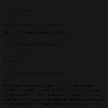
>>1038971 (OP)
>>1039463
Аноним
02/02/26 Пнд 13:48:21
№
1038988
3
Фетиши обсуждают в другом разделе.
>>1039463
Аноним
04/02/26 Срд 14:50:44
№
1039125
4
>>1038971 (OP)
Хуйня ебаная
>>1039463
Аноним
04/02/26 Срд 19:17:38
№
1039142
5
>>1038971 (OP)
Этот Гриша оказался ишаком, ибо во-первых не смог
перевести cuckold с английского как рогоносец, а во-вторых
это произносится по английски каколд, а не куколд, и эта
ошибка Гриши стыдоба. И вообще, на планете Земле 2500+
языков, если как идиот притаскивать отовсюду слова, то