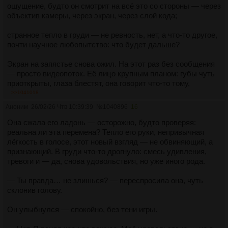
знаешь? Но мне это нравится». От кого — он не проверял.
ощущение, будто он смотрит на всё это со стороны — через
Это могло быть от А., от неё, от самого города, который
объектив камеры, через экран, через слой кода;
подслушивал, подсматривал, собирал данные, чтобы потом
продать их алгоритмам, предсказывающим желания.
странное тепло в груди — не ревность, нет, а что‑то другое,
почти научное любопытство: что будет дальше?
Он отошёл от окна. В комнате пахло пластиком и чем‑то
сладким — она оставила духи на тумбочке. Он взял
Экран на запястье снова ожил. На этот раз без сообщения
флакон, поднёс к носу. Запах ударил в голову, как
— просто видеопоток. Её лицо крупным планом: губы чуть
электрический разряд: цветы, пот, металл.
приоткрыты, глаза блестят, она говорит что‑то тому,
другому, и её пальцы касаются его рукава. Изображение
>>1041018
За стеной кто‑то кричал. Или пел. Звуки смешивались с
дрогнуло, на долю секунды проступила метка: «Трансляция
Аноним
26/02/26 Чтв 10:39:39
№
1040896
16
гулом города, с биением его собственного пульса, с ритмом,
одобрена. Конфиденциальность: уровень 3».
который, казалось, исходил из самого асфальта. Всё это
Она сжала его ладонь — осторожно, будто проверяя:
складывалось в мелодию — странную, диссонирующую, но
Он досмотрел до конца. Когда поток оборвался, в ушах ещё
реальна ли эта перемена? Тепло его руки, непривычная
завораживающую.
звучал её голос — искажённый компрессией, но всё равно
лёгкость в голосе, этот новый взгляд — не обвиняющий, а
узнаваемый.
признающий. В груди что‑то дрогнуло: смесь удивления,
«Пусть», — прошептал он.
тревоги и — да, снова удовольствия, но уже иного рода.
«Нравится», — повторил он вслух. На этот раз не ей, а
Пусть она идёт. Пусть смеётся. Пусть делает то, что хочет.
себе.
— Ты правда… не злишься? — переспросила она, чуть
В этом был смысл — не в верности, не в клятвах, а в этом
склонив голову.
странном, извращённом наслаждении от того, что всё идёт
В углу комнаты мигнул индикатор — система предлагала
не так, как должно. Что мир трещит по швам, а он стоит у
синхронизировать воспоминания за последние 24 часа. Он
Он улыбнулся — спокойно, без тени игры.
окна и улыбается.
махнул рукой: «Отклонить». Не хотел, чтобы алгоритмы