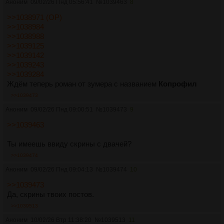
Аноним
09/02/26 Пнд 05:56:41
№
1039463
8
>>1038971 (OP)
>>1038984
>>1038988
>>1039125
>>1039142
>>1039243
>>1039284
Ждём теперь роман от зумера с названием
Копрофил
>>1039473
Аноним
09/02/26 Пнд 09:00:51
№
1039473
9
>>1039463
Ты имеешь ввиду скрины с двачей?
>>1039474
Аноним
09/02/26 Пнд 09:04:13
№
1039474
10
>>1039473
Да, скрины твоих постов.
>>1039513
Аноним
10/02/26 Втр 11:38:20
№
1039513
11