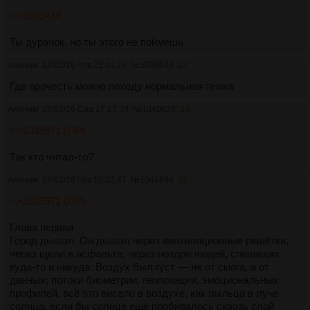
>>1039474
Ты дурачок, но ты этого не поймёшь
Аноним
12/02/26 Чтв 22:44:24
№
1039649
12
Где прочесть можно походу нормальная темка
Аноним
25/02/26 Срд 17:27:39
№
1040829
13
>>1038971 (OP)
Так кто читал-то?
Аноним
26/02/26 Чтв 10:32:47
№
1040894
14
>>1038971 (OP)
Глава первая
Город дышал. Он дышал через вентиляционные решётки,
через щели в асфальте, через ноздри людей, спешащих
куда‑то и никуда. Воздух был густ — не от смога, а от
данных: потоки биометрии, геолокации, эмоциональных
профилей, всё это висело в воздухе, как пыльца в луче
солнца, если бы солнце ещё пробивалось сквозь слой