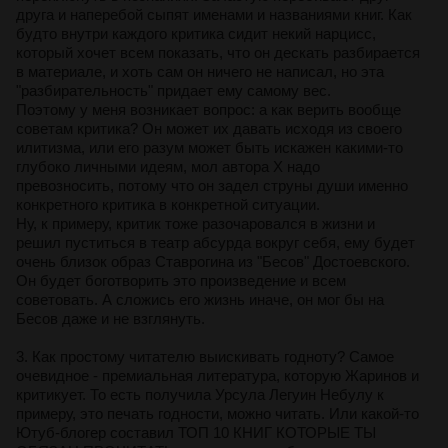
друга и наперебой сыпят именами и названиями книг. Как
будто внутри каждого критика сидит некий нарцисс,
который хочет всем показать, что он дескать разбирается
в материале, и хоть сам он ничего не написал, но эта
"разбирательность" придает ему самому вес.
Поэтому у меня возникает вопрос: а как верить вообще
советам критика? Он может их давать исходя из своего
илитизма, или его разум может быть искажен какими-то
глубоко личными идеям, мол автора Х надо
превозносить, потому что он задел струны души именно
конкретного критика в конкретной ситуации.
Ну, к примеру, критик тоже разочаровался в жизни и
решил пуститься в театр абсурда вокруг себя, ему будет
очень близок образ Ставрогина из "Бесов" Достоевского.
Он будет боготворить это произведение и всем
советовать. А сложись его жизнь иначе, он мог бы на
Бесов даже и не взглянуть.
3. Как простому читателю выискивать годноту? Самое
очевидное - премиальная литература, которую Жаринов и
критикует. То есть получила Урсула Легуин Небулу к
примеру, это печать годности, можно читать. Или какой-то
Ютуб-блогер составил ТОП 10 КНИГ КОТОРЫЕ ТЫ