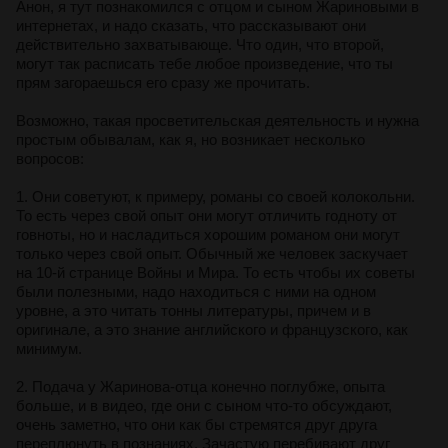
Анон, я тут познакомился с отцом и сыном Жариновыми в
интернетах, и надо сказать, что рассказывают они
действительно захватывающе. Что один, что второй,
могут так расписать тебе любое произведение, что ты
прям загораешься его сразу же прочитать.
Возможно, такая просветительская деятельность и нужна
простым обывалам, как я, но возникает несколько
вопросов:
1. Они советуют, к примеру, романы со своей колокольни.
То есть через свой опыт они могут отличить годноту от
говноты, но и насладиться хорошим романом они могут
только через свой опыт. Обычный же человек заскучает
на 10-й странице Войны и Мира. То есть чтобы их советы
были полезными, надо находиться с ними на одном
уровне, а это читать тонны литературы, причем и в
оригинале, а это знание английского и французского, как
минимум.
2. Подача у Жаринова-отца конечно поглубже, опыта
больше, и в видео, где они с сыном что-то обсуждают,
очень заметно, что они как бы стремятся друг друга
переплюнуть в познаниях. Зачастую перебивают друг