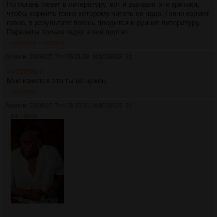
Но погань лезет в литературу, вот и вылазят эти критики,
чтобы кормить говно которому читать не надо. Говно кормит
говно, в результате погань плодится и руинит литературу.
Паразиты только гадят и всё портят.
>>1026828
>>1026843
Аноним
29/08/25 Птн 06:21:38
№
1026828
21
>>1026827
Мне кажется это ты не нужен.
>>1026831
Аноним
29/08/25 Птн 06:33:31
№
1026829
22
6Кб, 179x281