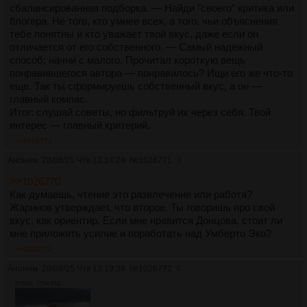
сбалансированная подборка. — Найди "своего" критика или
блогера. Не того, кто умнее всех, а того, чьи объяснения
тебе понятны и кто уважает твой вкус, даже если он
отличается от его собственного. — Самый надежный
способ: начни с малого. Прочитал короткую вещь
понравившегося автора — понравилось? Ищи его же что-то
еще. Так ты сформируешь собственный вкус, а он —
главный компас.
Итог: слушай советы, но фильтруй их через себя. Твой
интерес — главный критерий.
>>1026771
Аноним
28/08/25 Чтв 13:14:28
№
1026771
3
>>1026770
Как думаешь, чтение это развлечение или работа?
Жаринов утверждает, что второе. Ты говоришь про свой
вкус, как ориентир. Если мне нравится Донцова, стоит ли
мне приложить усилие и поработать над Умберто Эко?
>>1026772
Аноним
28/08/25 Чтв 13:19:38
№
1026772
4
816Кб, 750x940