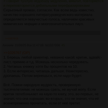
> Говорит тухлую недобазу медленно, мямлит, повторяется
и переповторяется дебильными перефразировками
Серьезный промах, согласен. Как всем ведь известно,
качество хорошего литературоведческого материала
определяется певучестью голоса, наличием красивых
мимических морщин и многозначительных пауз.
Сабж можно найти за что покритиковать, но это - нонсенс.
>>1027015
Аноним
31/08/25 Вск 11:47:06
№
1027008
45
>>1026767 (OP)
1. Берешь любой ориентир, неважно какой: критик, адвайс-
лист, премию и т.д. Можешь несколько чередовать.
2. Читаешь книжку хотя бы процентов на 10.
3. Если интересно, читаешь дальше. Неинтересно,
дропаешь. Потом вернешься, если надо будет.
Всё. Помни народную мудрость, проверенную
тысячелетиями: не можешь срать, не мучай жопу. Если
критик телебонькает на каую-то книгу, это, во-первых, не
значит, что она хорошая; во-вторых, это не значит, что её
всенепременно прочитать, если от неё претит.