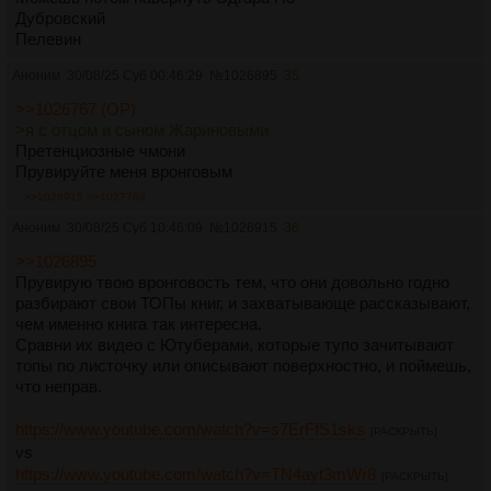
Дубровский
Пелевин
Аноним
30/08/25 Суб 00:46:29
№
1026895
35
>>1026767 (OP)
>я с отцом и сыном Жариновыми
Претенциозные чмони
Прувируйте меня вронговым
>>1026915
>>1027769
Аноним
30/08/25 Суб 10:46:09
№
1026915
36
>>1026895
Прувирую твою вронговость тем, что они довольно годно
разбирают свои ТОПы книг, и захватывающе рассказывают,
чем именно книга так интересна.
Сравни их видео с Ютуберами, которые тупо зачитывают
топы по листочку или описывают поверхностно, и поймешь,
что неправ.
https://www.youtube.com/watch?v=s7ErFfS1sks
[РАСКРЫТЬ]
vs
https://www.youtube.com/watch?v=TN4ayt3mWr8
[РАСКРЫТЬ]