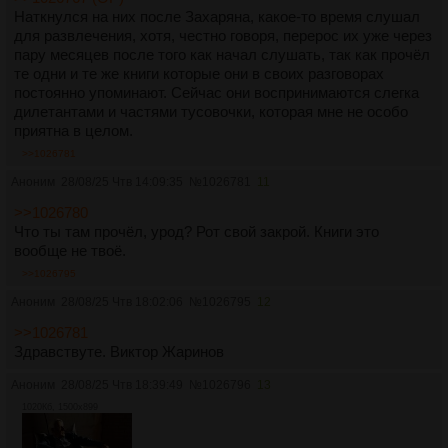
Наткнулся на них после Захаряна, какое-то время слушал
для развлечения, хотя, честно говоря, перерос их уже через
пару месяцев после того как начал слушать, так как прочёл
те одни и те же книги которые они в своих разговорах
постоянно упоминают. Сейчас они воспринимаются слегка
дилетантами и частями тусовочки, которая мне не особо
приятна в целом.
>>1026781
Аноним
28/08/25 Чтв 14:09:35
№
1026781
11
>>1026780
Что ты там прочёл, урод? Рот свой закрой. Книги это
вообще не твоё.
>>1026795
Аноним
28/08/25 Чтв 18:02:06
№
1026795
12
>>1026781
Здравствуте. Виктор Жаринов
Аноним
28/08/25 Чтв 18:39:49
№
1026796
13
1020Кб, 1500x899