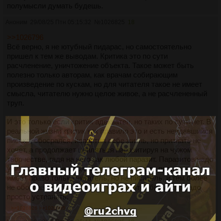
полумысли думать будешь.
Аноним
29/08/25 Птн 05:15:32
№
1026825
18
>>1026796
Всё верно, я не ютубный пидарас, но самостоятельно
пришел к тем же выводам. Критика это по сути
расчленение, уничтожение объекта. Такое может быть
полезно только авторам, как врачам собирающим
произведение по кускам, но для читателя такое не имеет
смысла, читателю нужно целое живое, а не расчлененный
труп.
И это только если критик адекватен, но таких по сути нет. В
реальной жизни критик как правило это и есть неудавшийся
писака, обосрался, испортил себе жизнь, но признать не
хочет, а продолжает цепляться паразитируя на чужом
творчестве, гадя на него как любой паразит. Паразитов надо
уничтожать, от них только вред. Оценивать произведение
имеет право только читатель, но не писатель, и тем более
не обосравшийся писатель - критик, этот биомусор надо
просто устранять.
>>1026826
>>1026995