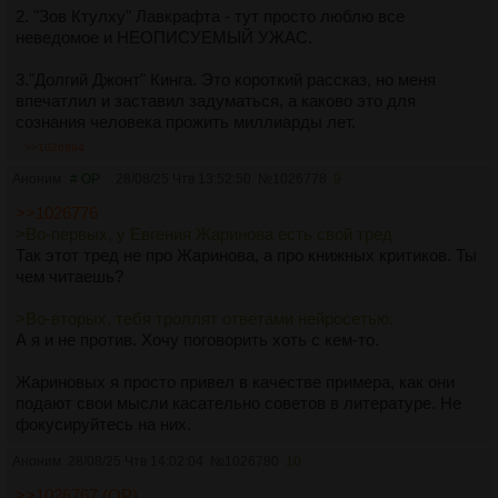
2. "Зов Ктулху" Лавкрафта - тут просто люблю все
неведомое и НЕОПИСУЕМЫЙ УЖАС.
3."Долгий Джонт" Кинга. Это короткий рассказ, но меня
впечатлил и заставил задуматься, а каково это для
сознания человека прожить миллиарды лет.
>>1026894
Аноним
# OP
28/08/25 Чтв 13:52:50
№
1026778
9
>>1026776
>Во-первых, у Евгения Жаринова есть свой тред
Так этот тред не про Жаринова, а про книжных критиков. Ты
чем читаешь?
>Во-вторых, тебя троллят ответами нейросетью.
А я и не против. Хочу поговорить хоть с кем-то.
Жариновых я просто привел в качестве примера, как они
подают свои мысли касательно советов в литературе. Не
фокусируйтесь на них.
Аноним
28/08/25 Чтв 14:02:04
№
1026780
10
>>1026767 (OP)