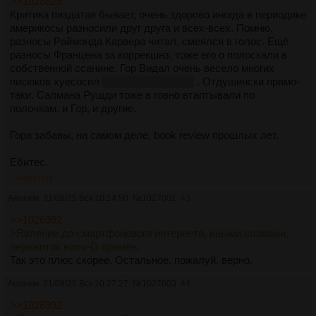
>>1026825
Критика пиздатая бывает, очень здорово иногда в периодике
америкосы разносили друг друга и всех-всех. Помню,
разносы Раймонда Карвера читал, смеялся в голос. Ещё
разносы Францена за коррекшнз, тоже его о полоскали в
собственной ссанине. Гор Видал очень весело многих
писюков хуесосил
double pun intended
. Отдушински прямо-
таки. Салмана Рушди тоже в говно втаптывали по
полочкам, и Гор, и другие.
Гора забавы, на самом деле, book review прошлых лет.
Ебитес.
>>1027011
Аноним
31/08/25 Вск 10:14:50
№
1027001
43
>>1026992
>Явление до-смартфонового интернета, иными словами,
пережиток ноль-G времён.
Так это плюс скорее. Остальное, пожалуй, верно.
Аноним
31/08/25 Вск 10:27:27
№
1027003
44
>>1026992