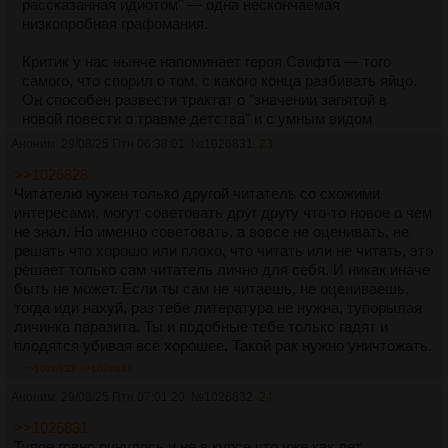
рассказанная идиотом" — одна нескончаемая
низкопробная графомания.
Критик у нас нынче напоминает героя Свифта — того
самого, что спорил о том, с какого конца разбивать яйцо.
Он способен развести трактат о "значении запятой в
новой повести о травме детства" и с умным видом
подсовывать вам это как "основное событие года".
Аноним
29/08/25 Птн 06:38:01
№
1026831
23
Толстой таких "умников" терпеть не мог, как он там
>>1026828
говорил? "Вместо того, чтобы жить, они рассуждают".
Читателю нужен только другой читатель со схожими
интересами, могут советовать друг другу что-то новое о чем
А что делать простому читателю? Да то же, что и делали
не знал. Но именно советовать, а вовсе не оценивать, не
персонажи Достоевского — "самостоятельно мыслить и
решать что хорошо или плохо, что читать или не читать, это
страдать". Берите книги великих мёртвых: Гомера, Данте,
решает только сам читатель лично для себя. И никак иначе
Сервантеса, Гюго. Там всё: кровь, слёзы, пот, — а не этот
быть не может. Если ты сам не читаешь, не оцениваешь,
глянцевый целлюлозный пластик. Как сказал Монтень:
тогда иди нахуй, раз тебе литература не нужна, тупорылая
"Книги должны зажигать ум, а не убаюкивать его".
личинка паразита. Ты и подобные тебе только гадят и
плодятся убивая всё хорошее. Такой рак нужно уничтожать.
А критикам — вон! Пусть себе строчат. Как сказал
однажды мой достопочтенный учитель Алексей
>>1026832
>>1026843
Федорович Лосев: "Истинное слово — всегда подвиг". А
Аноним
29/08/25 Птн 07:01:20
№
1026832
24
критики подвигов не совершают. Они только
паразитируют.
>>1026831
Тупое говно очнулось и не в курсе что уже как лет