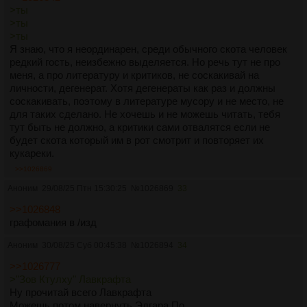
>ты
>ты
>ты
Я знаю, что я неординарен, среди обычного скота человек
редкий гость, неизбежно выделяется. Но речь тут не про
меня, а про литературу и критиков, не соскакивай на
личности, дегенерат. Хотя дегенераты как раз и должны
соскакивать, поэтому в литературе мусору и не место, не
для таких сделано. Не хочешь и не можешь читать, тебя
тут быть не должно, а критики сами отвалятся если не
будет скота который им в рот смотрит и повторяет их
кукареки.
>>1026869
Аноним
29/08/25 Птн 15:30:25
№
1026869
33
>>1026848
графомания в /изд
Аноним
30/08/25 Суб 00:45:38
№
1026894
34
>>1026777
>"Зов Ктулху" Лавкрафта
Ну прочитай всего Лавкрафта
Можешь потом навернуть Эдгара По