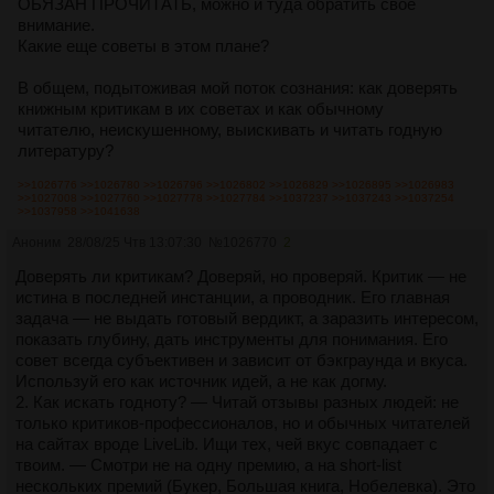
ОБЯЗАН ПРОЧИТАТЬ, можно и туда обратить свое
внимание.
Какие еще советы в этом плане?
В общем, подытоживая мой поток сознания: как доверять
книжным критикам в их советах и как обычному
читателю, неискушенному, выискивать и читать годную
литературу?
>>1026776
>>1026780
>>1026796
>>1026802
>>1026829
>>1026895
>>1026983
>>1027008
>>1027760
>>1027778
>>1027784
>>1037237
>>1037243
>>1037254
>>1037958
>>1041638
Аноним
28/08/25 Чтв 13:07:30
№
1026770
2
Доверять ли критикам? Доверяй, но проверяй. Критик — не
истина в последней инстанции, а проводник. Его главная
задача — не выдать готовый вердикт, а заразить интересом,
показать глубину, дать инструменты для понимания. Его
совет всегда субъективен и зависит от бэкграунда и вкуса.
Используй его как источник идей, а не как догму.
2. Как искать годноту? — Читай отзывы разных людей: не
только критиков-профессионалов, но и обычных читателей
на сайтах вроде LiveLib. Ищи тех, чей вкус совпадает с
твоим. — Смотри не на одну премию, а на short-list
нескольких премий (Букер, Большая книга, Нобелевка). Это