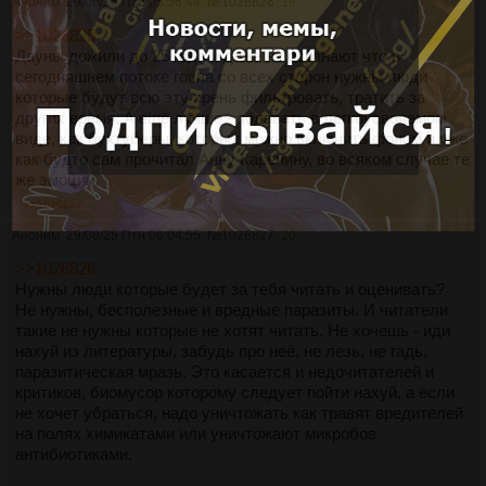
Аноним
29/08/25 Птн 05:36:44
№
1026826
19
>>1026825
Дауны дожили до 25 года и даже не осознают что в
сегодняшнем потоке говна со всех сторон нужны люди
которые будут всю эту хрень фильтровать, тратить за
других время. А ещё лучше - подавать в легкоусвояемом
виде, как буктуберы, которых можно включить фоном и уже
как будто сам прочитал Анну Каренину, во всяком случае те
же эмоции.
>>1026827
Аноним
29/08/25 Птн 06:04:55
№
1026827
20
>>1026826
Нужны люди которые будет за тебя читать и оценивать?
Не нужны, бесполезные и вредные паразиты. И читатели
такие не нужны которые не хотят читать. Не хочешь - иди
нахуй из литературы, забудь про неё, не лезь, не гадь,
паразитическая мразь. Это касается и недочитателей и
критиков, биомусор которому следует пойти нахуй, а если
не хочет убраться, надо уничтожать как травят вредителей
на полях химикатами или уничтожают микробов
антибиотиками.