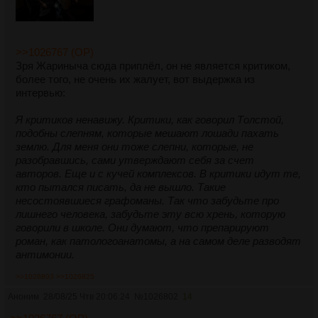
>>1026767 (OP)
Зря Жариныча сюда приплёл, он не является критиком,
более того, не очень их жалует, вот выдержка из
интервью:
Я критиков ненавижу. Критики, как говорил Толстой,
подобны слепням, которые мешают лошади пахать
землю. Для меня они тоже слепни, которые, не
разобравшись, сами утверждают себя за счет
авторов. Еще и с кучей комплексов. В критики идут те,
кто пытался писать, да не вышло. Такие
несостоявшиеся графоманы. Так что забудьте про
лишнего человека, забудьте эту всю хрень, которую
говорили в школе. Они думают, что препарируют
роман, как патологоанатомы, а на самом деле разводят
антимонии.
>>1026803
>>1026825
Аноним
28/08/25 Чтв 20:06:24
№
1026802
14