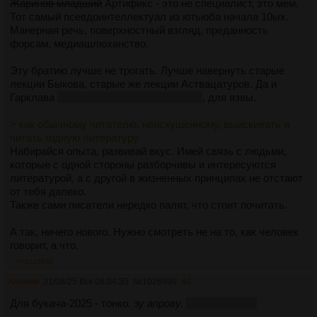
Жаринов младший
Артификс - это не специалист, это мем.
Тот самый псевдоинтеллектуал из ютьюба начала 10ых.
Манерная речь, поверхностный взгляд, преданность
форсам, медиашлюханство.
Эту братию лучше не трогать. Лучше навернуть старые
лекции Быкова, старые же лекции Аствацатуров. Да и
Гарклава
покойся с миром, несчастный
, для язвы.
> как обычному читателю, неискушенному, выискивать и
читать годную литературу
Набирайся опыта, развивай вкус. Имей связь с людьми,
которые с одной стороны разборчивы и интересуются
литературой, а с другой в жизненных принципах не отстают
от тебя далеко.
Также сами писатели нередко палят, что стоит почитать.
А так, ничего нового. Нужно смотреть не на то, как человек
говорит, а что.
>>1026992
Аноним
31/08/25 Вск 08:04:35
№
1026990
40
Для букача-2025 - тонко.
эу апрову.
тамбем сагао