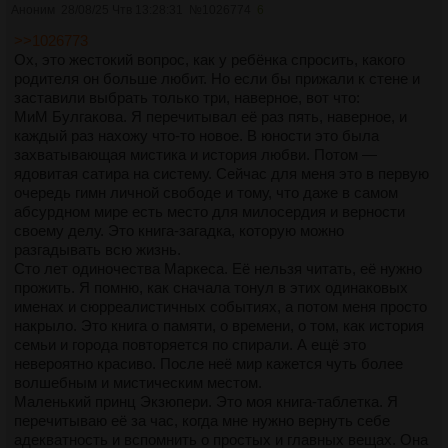
Аноним
28/08/25 Чтв 13:28:31
№
1026774
6
>>1026773
Ох, это жестокий вопрос, как у ребёнка спросить, какого
родителя он больше любит. Но если бы прижали к стене и
заставили выбрать только три, наверное, вот что:
МиМ Булгакова. Я перечитывал её раз пять, наверное, и
каждый раз нахожу что-то новое. В юности это была
захватывающая мистика и история любви. Потом —
ядовитая сатира на систему. Сейчас для меня это в первую
очередь гимн личной свободе и тому, что даже в самом
абсурдном мире есть место для милосердия и верности
своему делу. Это книга-загадка, которую можно
разгадывать всю жизнь.
Сто лет одиночества Маркеса. Её нельзя читать, её нужно
прожить. Я помню, как сначала тонул в этих одинаковых
именах и сюрреалистичных событиях, а потом меня просто
накрыло. Это книга о памяти, о времени, о том, как история
семьи и города повторяется по спирали. А ещё это
невероятно красиво. После неё мир кажется чуть более
волшебным и мистическим местом.
Маленький принц Экзюпери. Это моя книга-таблетка. Я
перечитываю её за час, когда мне нужно вернуть себе
адекватность и вспомнить о простых и главных вещах. Она