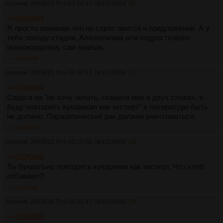
Аноним
29/08/25 Птн 07:14:37
№
1026834
26
>>1026833
Я просто понимаю что на спрос явится и предложение. А у
тебя походу стадия. Алкоголизма или подросткового
нонкокордизма, сам знаешь.
>>1026838
Аноним
29/08/25 Птн 08:20:53
№
1026838
27
>>1026834
Спроса на "не хочу читать, скажите мне в двух словах, я
буду повторять кукарекая как эксперт" в литературе быть
не должно. Паразитический рак должен уничтожаться.
>>1026839
Аноним
29/08/25 Птн 08:28:00
№
1026839
28
>>1026838
Ты буквально повторять кукарекая как эксперт. Что хлеб
отбивают?
>>1026840
Аноним
29/08/25 Птн 08:31:40
№
1026840
29
>>1026839