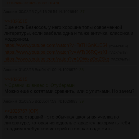
>>1026949
>>1026979
>>1040470
Аноним
30/08/25 Суб 16:26:54
№
1026949
37
>>1026915
Ещё есть Безносов, у него хорошие топы современной
литературы, если заебала одна и та же античка, классика и
модернизм.
https://www.youtube.com/watch?v=TaTHGnK1E54
[РАСКРЫТЬ]
https://www.youtube.com/watch?v=WTs06RQvsXI
[РАСКРЫТЬ]
https://www.youtube.com/watch?v=1QWxzOcZSkg
[РАСКРЫТЬ]
Аноним
31/08/25 Вск 04:41:00
№
1026979
38
>>1026915
> Сравни их видео с Ютуберами
Можно ещё с котятами сравнить, или с улитками. Но зачем?
Аноним
31/08/25 Вск 05:47:59
№
1026983
39
>>1026767 (OP)
Жаринов старший - это обычная школьная училка по
литературе, которая исподволь старается накормить тебя
сладким хлебушком историй о том, как надо жить.