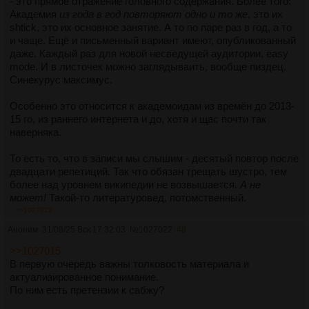
- это прямое отражение головного содержания. Более того:
Академия
из года в год повторяют одно и то же
, это их
shtick, это их основное занятие. А то по паре раз в год, а то
и чаще. Ещё и письменный вариант имеют, опубликованный
даже. Каждый раз для новой несведущей аудитории, easy
mode. И в листочек можно заглядываить, вообще пиздец.
Синекурус максимус.
Особенно это относится к академоидам из времён до 2013-
15 го, из раннего интернета и до, хотя и щас почти так
наверняка.
То есть то, что в записи мы слышим - десятый повтор после
двадцати репетиций. Так что обязан трещать шустро, тем
более над уровнем википедии не возвышается.
А не
может!
Такой-то литературовед, потомственный.
>>1027022
А как надо? Вот, например, не самый умный и получавший
Аноним
31/08/25 Вск 17:32:03
№
1027022
48
пиздюлей от более знающих, академический philo мид-вит
Онфрэй:
>>1027015
https://www.youtube.com/watch?
В первую очередь важны толковость материала и
v=eUn2PkoiMjo
вот так обязаны шпарить все
[РАСКРЫТЬ]
актуализированное понимание.
середняки, чтоб как пулемет и без воды.
По ним есть претензии к сабжу?
С поправкой на сам по себе более шустрый французский,
пусть на скорости 0.85 и то человек не мямлит нихуя.и уж