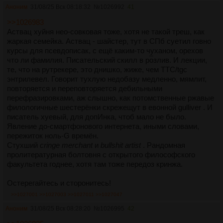
Аноним
31/08/25 Вск 08:18:32
№
1026992
41
>>1026983
Аствац хуйня нео-совковая тоже, хотя не такой треш, как
жаркая семейка. Аствац - шайстер, тут в СПб суетил говно
курсы для псевдописак, с ещё каким-то чуханом, орехов
что ли фамилия. Писательский скилл в р
о
злив. И лекции,
те, что на рутрекере, это днишко, жиже, чем TTC/tgc
энтрилевел. Говорит тухлую недобазу медленно, мямлит,
повторяется и переповторяется дебильными
перефразировками, аж слышно, как потомственные ржавые
филологичные шестерёнки скрежещут в евонной gulliver . И
писатель хуевый, для допИнка, чтоб мало не было.
Явление до-смартфонового интернета, иными словами,
пережиток ноль-G времён.
Стухший
cringe merchant
и
bullshit artist
. Рандомная
пролитературная болтовня с открытого философского
факультета годнее, хотя там тоже передоз кринжа.
Остерегайтесь и сторонитесь!
>>1027001
>>1027003
>>1027011
>>1027047
Аноним
31/08/25 Вск 08:28:20
№
1026995
42