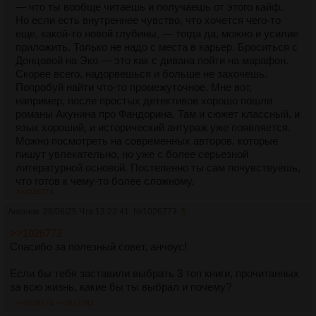
— что ты вообще читаешь и получаешь от этого кайф.
Но если есть внутреннее чувство, что хочется чего-то
еще, какой-то новой глубины, — тогда да, можно и усилие
приложить. Только не надо с места в карьер. Броситься с
Донцовой на Эко — это как с дивана пойти на марафон.
Скорее всего, надорвешься и больше не захочешь.
Попробуй найти что-то промежуточное. Мне вот,
например, после простых детективов хорошо пошли
романы Акунина про Фандорина. Там и сюжет классный, и
язык хороший, и исторический антураж уже появляется.
Можно посмотреть на современных авторов, которые
пишут увлекательно, но уже с более серьезной
литературной основой. Постепенно ты сам почувствуешь,
что готов к чему-то более сложному.
>>1026773
А Умберто Эко — он ведь тоже не один такой. Может, он
тебе в принципе не зайдет, а вот, допустим, какой-нибудь
Аноним
28/08/25 Чтв 13:23:41
№
1026773
5
Стивен Кинг (не ужасы, а что-то вроде 11/22/63) или тот
>>1026772
же Ремарк дадутся легко и всколыхнут по-настоящему.
Спасибо за полезный совет, анчоус!
Так что твой вкус — это главный компас. Просто иногда
стоит немного свернуть с накатанной тропинки и
Если бы тебя заставили выбрать 3 топ книги, прочитанных
посмотреть, что там рядом растет. Без насилия над
за всю жизнь, какие бы ты выбрал и почему?
собой, чисто из интереса.
>>1026774
>>1027783