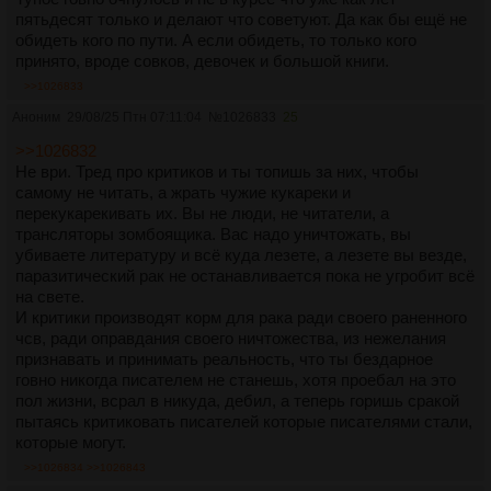
пятьдесят только и делают что советуют. Да как бы ещё не
обидеть кого по пути. А если обидеть, то только кого
принято, вроде совков, девочек и большой книги.
>>1026833
Аноним
29/08/25 Птн 07:11:04
№
1026833
25
>>1026832
Не ври. Тред про критиков и ты топишь за них, чтобы
самому не читать, а жрать чужие кукареки и
перекукарекивать их. Вы не люди, не читатели, а
трансляторы зомбоящика. Вас надо уничтожать, вы
убиваете литературу и всё куда лезете, а лезете вы везде,
паразитический рак не останавливается пока не угробит всё
на свете.
И критики производят корм для рака ради своего раненного
чсв, ради оправдания своего ничтожества, из нежелания
признавать и принимать реальность, что ты бездарное
говно никогда писателем не станешь, хотя проебал на это
пол жизни, всрал в никуда, дебил, а теперь горишь сракой
пытаясь критиковать писателей которые писателями стали,
которые могут.
>>1026834
>>1026843