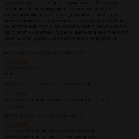
выделить интересное по заголовкам статей, но скоро
поймёшь, что они придумываются формально, по
традиционным схемам, и о содержании по ним судить
нельзя. Прими, что всё интересно. Во-первых, узнаешь о
существовании того, о чём не знал, во-вторых, поучишься
рассуждать, в-третьих, будешь иметь опорные точки для
своей шкалы оценок, а не просто какие-то видосики-
ебобосики и комментарии в интернете.
>>1026806
Аноним
28/08/25 Чтв 20:20:59
№
1026803
15
>>1026796
>
спервадобейся
bruh...
Аноним
# OP
28/08/25 Чтв 20:50:34
№
1026806
16
>>1026802
Какой-то чванливостью от твоего поста повеяло..
>>1026815
Аноним
29/08/25 Птн 01:58:19
№
1026815
17
>>1026806
Так если тебе не сказать, что это буржуазное
самоуспокоение, ты, может, всю жизнь приятные