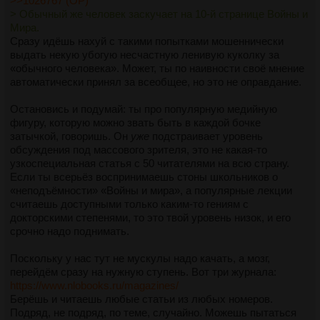
>>1026767 (OP)
> Обычный же человек заскучает на 10-й странице Войны и
Мира.
Сразу идёшь нахуй с такими попытками мошеннически
выдать некую убогую несчастную ленивую куколку за
«обычного человека». Может, ты по наивности своё мнение
автоматически принял за всеобщее, но это не оправдание.
Остановись и подумай: ты про популярную медийную
фигуру, которую можно звать быть в каждой бочке
затычкой, говоришь. Он
уже
подстраивает уровень
обсуждения под массового зрителя, это не какая-то
узкоспециальная статья с 50 читателями на всю страну.
Если ты всерьёз воспринимаешь стоны школьников о
«неподъёмности» «Войны и мира», а популярные лекции
считаешь доступными только каким-то гениям с
докторскими степенями, то это твой уровень низок, и его
срочно надо поднимать.
Поскольку у нас тут не мускулы надо качать, а мозг,
перейдём сразу на нужную ступень. Вот три журнала:
https://www.nlobooks.ru/magazines/
Берёшь и читаешь любые статьи из любых номеров.
Подряд, не подряд, по теме, случайно. Можешь пытаться