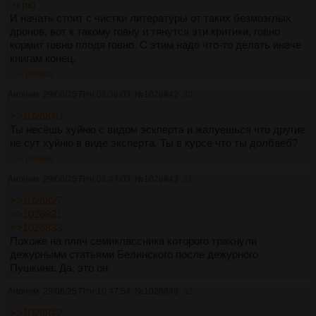
>хрю
И начать стоит с чистки литературы от таких безмозглых
дронов, вот к такому говну и тянутся эти критики, говно
кормит говно плодя говно. С этим надо что-то делать иначе
книгам конец.
>>1026842
Аноним
29/08/25 Птн 08:36:03
№
1026842
30
>>1026840
Ты несёшь хуйню с видом эскперта и жалуешься что другие
не сут хуйню в виде эксперта. Ты в курсе что ты долбаёб?
>>1026848
Аноним
29/08/25 Птн 08:47:03
№
1026843
31
>>1026827
>>1026831
>>1026833
Похоже на плач семиклассника которого трахнули
дежурными статьями Белинского после дежурного
Пушкина. Да, это он.
Аноним
29/08/25 Птн 10:47:54
№
1026848
32
>>1026842