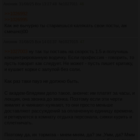
Аноним
31/08/25 Вск 13:27:48
№
1027011
46
>>1026992
>>1026995
Как же вычурно ты стараешься калякать свои посты, аж
смешно)00
Аноним
31/08/25 Вск 14:03:37
№
1027015
47
>>1027003
ну так ты поставь на скорость 1.5 и получишь
концентрированную водичку. Если профессия - говорить, то
пусть говорит как следует. Не может - пусть пишет критику,
и кушает корки с залупой без соли.
Как раз таки пауз не должно быть.
С академ-блядями дело такое, анонче: им платят за часы, и
лекция, она звонка до звонка. Поэтому если эти черти
мямлят и чмякают-хуякают, то они просто меньше
доставляют рассуждений за оплаченную единицу времени,
и ретируются в комнату отдыха персонала, сижки курить и
сплетничать.
Поэтому да, их тормоза - мнем-мням, да? эм ,Умм, да? Ммм