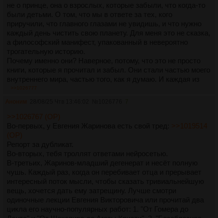
не о принце, она о взрослых, которые забыли, что когда-то
были детьми. О том, что мы в ответе за тех, кого
приручили, что главного глазами не увидишь, и что нужно
каждый день чистить свою планету. Для меня это не сказка,
а философский манифест, упакованный в невероятно
трогательную историю.
Почему именно они? Наверное, потому, что это не просто
книги, которые я прочитал и забыл. Они стали частью моего
внутреннего мира, частью того, как я думаю. И каждая из
них в разное время жизни открывалась мне с новой
>>1026777
стороны. А каков топ3, греющий твою душу?
Аноним
28/08/25 Чтв 13:46:02
№
1026776
7
>>1026767 (OP)
Во-первых, у Евгения Жаринова есть свой тред:
>>1019514
(OP)
Репорт за дубликат.
Во-вторых, тебя троллят ответами нейросетью.
В-третьих, Жаринов-младший дегенерат и несёт полную
чушь. Каждый раз, когда он перебивает отца и прерывает
интересный поток мысли, чтобы сказать тривиальнейшую
вещь, хочется дать ему затрещину. Лучше смотри
одиночные лекции Евгения Викторовича или прочитай два
цикла его научно-популярных работ: 1. "От Гомера до