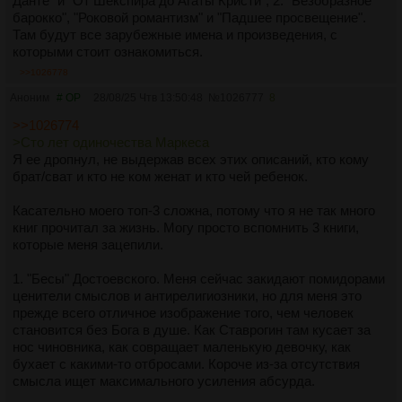
Данте" и "От Шекспира до Агаты Кристи", 2. "Безобразное
барокко", "Роковой романтизм" и "Падшее просвещение".
Там будут все зарубежные имена и произведения, с
которыми стоит ознакомиться.
>>1026778
Аноним
# OP
28/08/25 Чтв 13:50:48
№
1026777
8
>>1026774
>Сто лет одиночества Маркеса
Я ее дропнул, не выдержав всех этих описаний, кто кому
брат/сват и кто не ком женат и кто чей ребенок.
Касательно моего топ-3 сложна, потому что я не так много
книг прочитал за жизнь. Могу просто вспомнить 3 книги,
которые меня зацепили.
1. "Бесы" Достоевского. Меня сейчас закидают помидорами
ценители смыслов и антирелигиозники, но для меня это
прежде всего отличное изображение того, чем человек
становится без Бога в душе. Как Ставрогин там кусает за
нос чиновника, как совращает маленькую девочку, как
бухает с какими-то отбросами. Короче из-за отсутствия
смысла ищет максимального усиления абсурда.