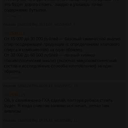
это будет дорого стоить. Заодно и узнаешь точно
содержание бутылки.
>>1594115
Аноним
20/01/26 Втр 06:21:07
№
1594115
9
>>1594112
От 15 000 до 30 000 рублей — базовый химический анализ
спиртосодержащей продукции (с определением этилового
спирта и компонентов) за один образец.
От 30 000 до 60 000 рублей — полный химико-
токсикологический анализ (включая микрокомпонентный
состав и исследование способа изготовления) за один
образец.
>>1595572
Аноним
30/01/26 Птн 11:08:14
№
1595572
10
>>1594115
Ой, у селиваненко ГХА сделай, полтора рубаса стоить
будет. Я когда спиртом заниматься начал, делал там
анализы
Аноним
10/03/26 Втр 17:25:15
№
1605681
11