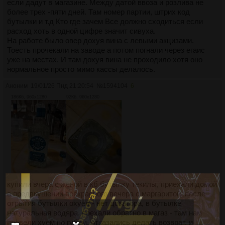
если дадут в магазине. Между датой ввоза и розлива не
более трех -пяти дней. Там номер партии, штрих код
бутылки и т.д Кто где зачем Все должно сходиться если
расход хоть в одной цифре значит сивуха.
На работе было овер дохуя вина с левыми акцизами.
Тоесть прочекали на заводе а потом погнали через егаис
уже на местах. И там дохуя вина не проходило хотя оно
нормальное просто мимо кассы делалось.
Аноним
19/01/26 Пнд 21:20:54
№
1594104
6
186Кб, 960x1280
92Кб, 960x1280
купили вчера с женой в кб бутылку текилы, приехали домой
в предвкушении прекрасного вечера с маргаритой, после
отрытия бутылки охуел - нет дозатора, в бутылке
натуральная водяра. поехали обратно в магаз - там нам
провели хуем по губам, отказались делать возврат, и