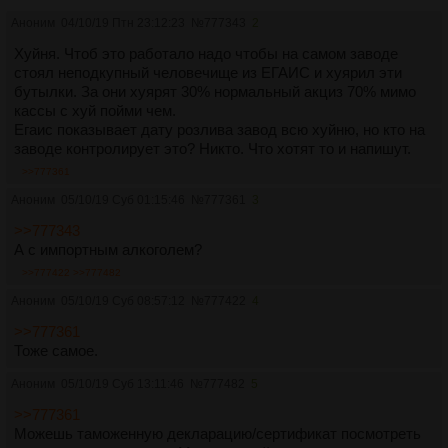
Аноним
04/10/19 Птн 23:12:23
№
777343
2
Хуйня. Чтоб это работало надо чтобы на самом заводе
стоял неподкупный человечище из ЕГАИС и хуярил эти
бутылки. За они хуярят 30% нормальный акциз 70% мимо
кассы с хуй пойми чем.
Егаис показывает дату розлива завод всю хуйню, но кто на
заводе контролирует это? Никто. Что хотят то и напишут.
>>777361
Аноним
05/10/19 Суб 01:15:46
№
777361
3
>>777343
А с импортным алкоголем?
>>777422
>>777482
Аноним
05/10/19 Суб 08:57:12
№
777422
4
>>777361
Тоже самое.
Аноним
05/10/19 Суб 13:11:46
№
777482
5
>>777361
Можешь таможенную декларацию/сертификат посмотреть