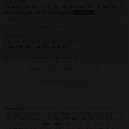
>>1594104
Жалобу в роспотребнадзор оформи синебот ебаный блять.
Все мозги уже пропил дегенерат на
фунфырь
.
>>1605997
Аноним
12/03/26 Чтв 08:04:14
№
1605997
12
>>1605681
>направили жалобу в роспотребнадзор
прочитай пост еще раз, долбоеб
ответа от них нет спустя два месяца
Назад
Вверх
Каталог
Обновить
Ответить в тред
Тематика:
au
/
bi
/
biz
/
bo
/
c
/
em
/
fa
/
fiz
/
fl
/
ftb
/
hh
/
hi
/
me
/
mg
/
mlp
/
mo
/
mov
/
mu
/
ne
/
psy
/
re
/
sci
/
sf
/
sn
/
sp
/
spc
/
tv
/
un
/
w
/
wh
/
wm
/
wp
/
zog
/
kpop
Творчество:
de
/
di
/
diy
/
mus
/
pa
/
p
/
wrk
/
trv
Техника и софт:
gd
/
hw
/
mobi
/
pr
/
ra
/
s
/
t
/
web
Игры:
bg
/
cg
/
ruvn
/
tes
/
v
/
vg
/
gacha
/
wr
Японская