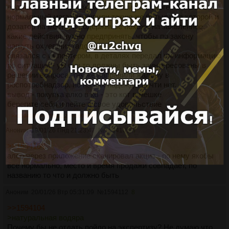
подписывать отказ так же отказались. в итоге поехали в
нормальный магазин, купили такую же бутылку, в которой и
дозатор на месте, и содержимое похоже на заявленное.
какие действия нужно предпринять, чтобы по закону
нагнуть охуевших гадов?
связался с импортером, в деталях передал им информацию
по ситуации - уж они то должны быть заинтересованы в
решении вопроса. так же направили жалобу в
роспотребнадзор, но на них надежды почти нет.
вывод - покупка алко в кб - это кот в мешке
берегите себя и пейте в свое удовольствие
>>1594105
>>1594112
>>1605681
Аноним
19/01/26 Пнд 21:23:47
№
1594105
7
>>1594104
алсо через приложение сканировал акциз - по нему якобы
все нормально, место и время продажи совпадает, по
названию то что и должно быть
Аноним
20/01/26 Втр 05:31:09
№
1594112
8
>>1594104
>натуральная водяра
Почему бы не отдать пойло на экспертизу? Не думаю что