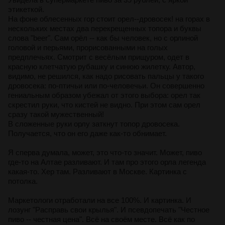
этикеткой.
На фоне облесенных гор стоит орел--дровосек! на горах в
нескольких местах два перекрещенных топора и буквы
слова "beer". Сам орёл -- как бы человек, но с орлиной
головой и перьями, прорисованными на голых
предплечьях. Смотрит с весёлым прищуром, одет в
красную клетчатую рубашку и синюю жилетку. Автор,
видимо, не решился, как надо рисовать пальцы у такого
дровосека: по-птичьи или по-человечьи. Он совершенно
гениальным образом убежал от этого выбора: орел так
скрестил руки, что кистей не видно. При этом сам орел
сразу такой мужественный!
В сложенные руки орлу заткнут топор дровосека.
Получается, что он его даже как-то обнимает.
Я сперва думала, может, это что-то значит. Может, пиво
где-то на Алтае разливают. И там про этого орла легенда
какая-то. Хер там. Разливают в Москве. Картинка с
потолка.
Маркетологи отработали на все 100%. И картинка. И
лозунг "Расправь свои крылья". И псевдопечать "Честное
пиво -- честная цена". Всё на своём месте. Всё как по