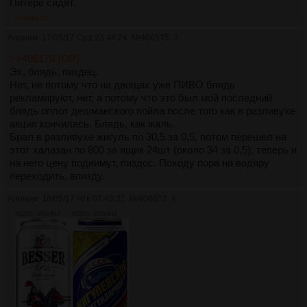
Питере сидят.
>>406612
Аноним
17/05/17 Срд 23:44:24
№
406575
3
>>406173 (OP)
Эх, блядь, пиздец.
Нет, не потому что на двощах уже ПИВО блядь
рекламируют, нет, а потому что это был мой последний
блядь оплот дешманского пойла после того как в разливухе
акция кончилась. Блядь, как жаль.
Брал в разливухе жигуль по 30,5 за 0,5, потом перешел на
этот халазан по 800 за ящик 24шт (около 34 за 0,5), теперь и
на него цену поднимут, пиздос. Походу пора на водяру
переходить, впизду.
Аноним
18/05/17 Чтв 07:43:31
№
406612
4
462Кб, 350x842
615Кб, 350x842