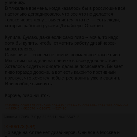
учебнику.
В тяжелые времена, когда казалось бы в россиюшке всё
настолько деградировало, что все что не делается
только через жопу... выясняется, что нет -- есть люди,
которые работаю руками. Дизайнеры Очаково.
Купила. Думаю, даже если само пиво -- моча, то надо
хотя бы купить, чтобы отметить работу дизайнеров-
маркетологов.
Само пиво -- совсем не помои, нормальное такое пиво.
Мы с ним посидели на лавочке в своё удовольствие.
Хотелось сидеть и сидеть дальше посасывать. Бывает
пиво гораздо дороже, а вот есть какой-то противный
привкус, что хочется побыстрее допить уже и свалить.
Или вообще выкинуть.
Короче, пиво ништяк.
>>406547
>>406575
>>407144
>>411407
>>411750
>>417381
>>417484
>>422002
>>485546
>>525570
>>526872
>>527430
Аноним
17/05/17 Срд 22:55:11
№
406547
2
>>406173 (OP)
Но ведь на Алтае нет дизайнеров. Они все в Москве и