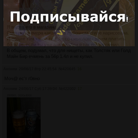
>>406173 (OP)
Я видел его в магазине.
Смотрю - химера какая-то в лубочном стиле нарисована.
И лозунг там какой-то был со смыслом - зачем платить
больше, если ты уже алкаш. Или я так его запомнил.
В общем, подумал, что для нищеты, как Толстяк или Голд
Майн Бир ечмень за 56р 1.4л и не купил.
Аноним
20/06/17 Втр 22:45:54
№
420645
16
Моч@ ес'т г0вно
Аноним
24/06/17 Суб 17:39:04
№
422002
17
2809Кб, 3000x4000