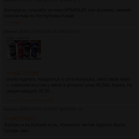
Аноним
22/05/17 Пнд 19:59:28
№
409411
8
Белорусы, спасибо за пиво КРЫНiЦА! оно ахуенно. низкий
поклон вам из Республики Коми!
>>525807
Аноним
25/05/17 Чтв 23:57:18
№
411407
9
158Кб, 1280x720
>>406173 (OP)
палю годноту, продается в сети полушка. хипстовое пиво
с хорошим вкусом у меня в регионе цена 48.50р. банка, по
акции каждую 32.50.
>>412377
>>413500
>>422003
Аноним
26/05/17 Птн 15:05:06
№
411750
10
>>406173 (OP)
Халзан и на Кубани есть, поначалу лютая годнота было,
теперь увы.