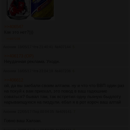
>>406547
Как это нет?)))
>>407236
Аноним
18/05/17 Чтв 21:40:41
№
407144
5
>>406173 (OP)
Неудачная реклама. Уходи.
Аноним
18/05/17 Чтв 23:04:18
№
407236
6
>>406612
ой, да вы заебали своим алтаем. ну и что что ВВП один раз
на похуй к вам приехал, это повод в ваш гадюшние
соваться? бывал там, так встретил одну пьяную быдлоту
нарывающуюся на пиздули. ебал я в рот короч ваш алтай
Аноним
22/05/17 Пнд 00:04:05
№
409141
7
Говно ваш Халзан.