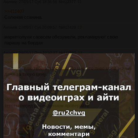
Аноним
27/05/17 Суб 18:36:58
№
412377
11
>>411407
Соленая ссанина.
Аноним
27/05/17 Суб 20:09:57
№
412428
12
маркетолухи саовсем обезумели, рекламируют свою
парашу на бордах
Аноним
29/05/17 Пнд 22:32:37
№
413500
13
>>411407
Не разделяю твоего позитива. По мне это пиво моча-мочой,
даже за такую цену.
Аноним
09/06/17 Птн 22:05:18
№
417381
14
>>406173 (OP)
>Купила
тексты перед размещением проверяйте
Аноним
10/06/17 Суб 01:01:21
№
417484
15
468Кб, 746x476