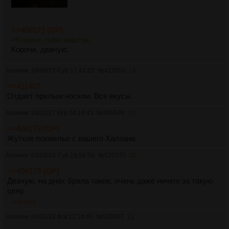
>>406173 (OP)
>Короче, пиво ништяк.
Короче, двачую.
Аноним
24/06/17 Суб 17:41:22
№
422003
18
>>411407
Отдает прелым носком. Все вкусы.
Аноним
28/11/17 Втр 04:19:43
№
485546
19
>>406173 (OP)
Жуткое похмелье с вашего Халзана.
Аноним
03/03/18 Суб 19:56:50
№
525570
20
>>406173 (OP)
Двачую, на днях брала такое, очень даже ничего за такую
цену.
>>525808
Аноним
04/03/18 Вск 12:14:45
№
525807
21