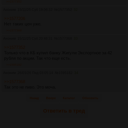
>>1577352
Аноним
15/11/25 Суб 19:06:32
№
1577352
32
>>1577206
Нет таких цен уже.
>>1577368
Аноним
15/11/25 Суб 20:46:31
№
1577368
33
>>1577352
Только что в КБ купил банку Жигули Экспортное за 42
рубля по акции. Так что еще есть.
>>1595182
Аноним
26/01/26 Пнд 03:05:14
№
1595182
34
>>1577368
Так это не пиво. Это моча.
Назад
Вверх
Каталог
Обновить
Ответить в тред