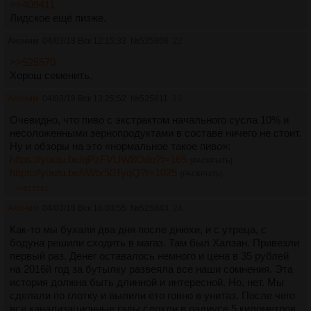
>>409411
Лидское ещё пизже.
Аноним
04/03/18 Вск 12:15:33
№
525808
22
>>525570
Хорош семенить.
Аноним
04/03/18 Вск 13:25:52
№
525811
23
Очевидно, что пиво с экстрактом начального сусла 10% и
несоложенными зернопродуктами в составе ничего не стоит.
Ну и обзоры на это «нормальное такое пиво»:
https://youtu.be/qPzFVUW8Odo?t=165
[РАСКРЫТЬ]
https://youtu.be/ilWtx50TyqQ?t=1025
[РАСКРЫТЬ]
>>527241
Аноним
04/03/18 Вск 16:03:55
№
525843
24
Как-то мы бухали два дня после днюхи, и с утреца, с
бодуна решили сходить в магаз. Там был Халзан. Привезли
первый раз. Денег оставалось немного и цена в 35 рублей
на 2016й год за бутылку развеяла все наши сомнения. Эта
история должна быть длинной и интересной. Но, нет. Мы
сделали по глотку и вылили ето говно в унитаз. После чего
все канализационные гады сдохли в радиусе 5 километров.