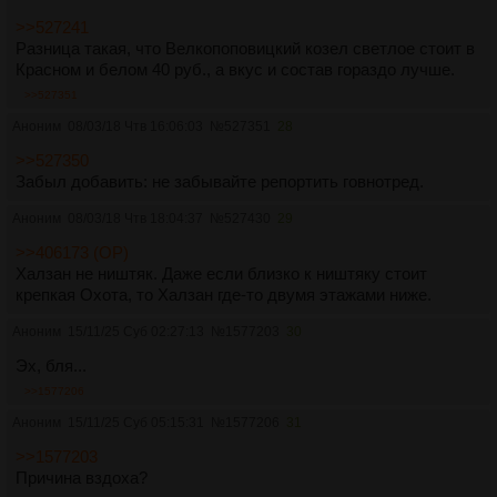
>>527241
Разница такая, что Велкопоповицкий козел светлое стоит в
Красном и белом 40 руб., а вкус и состав гораздо лучше.
>>527351
Аноним
08/03/18 Чтв 16:06:03
№
527351
28
>>527350
Забыл добавить: не забывайте репортить говнотред.
Аноним
08/03/18 Чтв 18:04:37
№
527430
29
>>406173 (OP)
Халзан не ништяк. Даже если близко к ништяку стоит
крепкая Охота, то Халзан где-то двумя этажами ниже.
Аноним
15/11/25 Суб 02:27:13
№
1577203
30
Эх, бля...
>>1577206
Аноним
15/11/25 Суб 05:15:31
№
1577206
31
>>1577203
Причина вздоха?