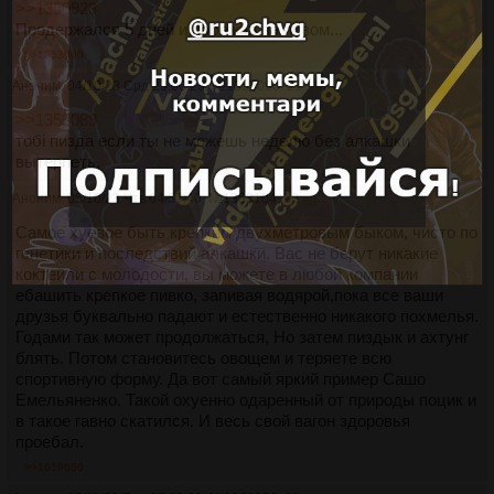
>>1350923
Продержался 5 дней и побежал за пивом...
>>1353090
Аноним
04/10/23 Срд 23:00:23
№
1353090
21
>>1353089
тобi пизда если ты не можешь неделю без алкашки
вытерпеть.
Аноним
05/10/23 Чтв 04:57:40
№
1353104
22
Самое хуевое быть крепким двухметровым быком, чисто по
генетики и последствий алкашки. Вас не берут никакие
коктейли с молодости, вы можете в любой компании
ебашить крепкое пивко, запивая водярой,пока все ваши
друзья буквально падают и естественно никакого похмелья.
Годами так может продолжаться, Но затем пиздык и ахтунг
блять. Потом становитесь овощем и теряете всю
спортивную форму. Да вот самый яркий пример Сашо
Емельяненко. Такой охуенно одаренный от природы поцик и
в такое гавно скатился. И весь свой вагон здоровья
проебал.
>>1619686