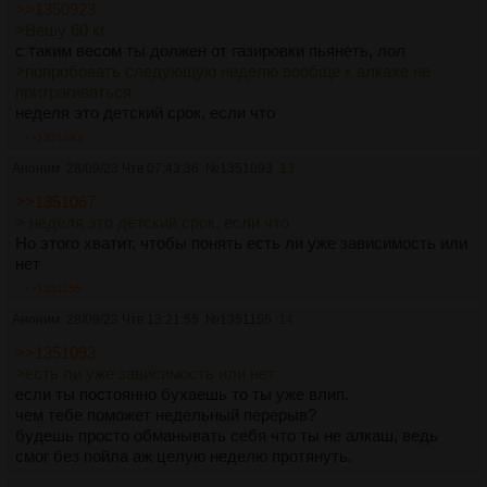
>>1350923
>Вешу 60 кг
с таким весом ты должен от газировки пьянеть, лол
>попробовать следующую неделю вообще к алкахе не
притрагиваться
неделя это детский срок, если что
>>1351093
Аноним
28/09/23 Чтв 07:43:36
№
1351093
13
>>1351067
> неделя это детский срок, если что
Но этого хватит, чтобы понять есть ли уже зависимость или
нет
>>1351155
Аноним
28/09/23 Чтв 13:21:55
№
1351155
14
>>1351093
>есть ли уже зависимость или нет
если ты постоянно бухаешь то ты уже влип.
чем тебе поможет недельный перерыв?
будешь просто обманывать себя что ты не алкаш, ведь
смог без пойла аж целую неделю протянуть.