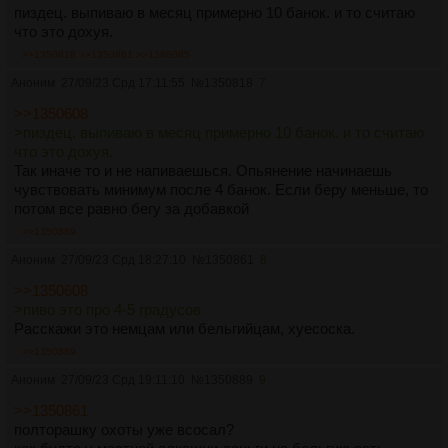
пиздец. выпиваю в месяц примерно 10 банок. и то считаю
что это дохуя.
>>1350818
>>1350861
>>1386085
Аноним
27/09/23 Срд 17:11:55
№
1350818
7
>>1350608
>пиздец. выпиваю в месяц примерно 10 банок. и то считаю
что это дохуя.
Так иначе то и не напиваешься. Опьянение начинаешь
чувствовать минимум после 4 банок. Если беру меньше, то
потом все равно бегу за добавкой
>>1350889
Аноним
27/09/23 Срд 18:27:10
№
1350861
8
>>1350608
>пиво это про 4-5 градусов
Расскажи это немцам или бельгийцам, хуесоска.
>>1350889
Аноним
27/09/23 Срд 19:11:10
№
1350889
9
>>1350861
полторашку охоты уже всосал?