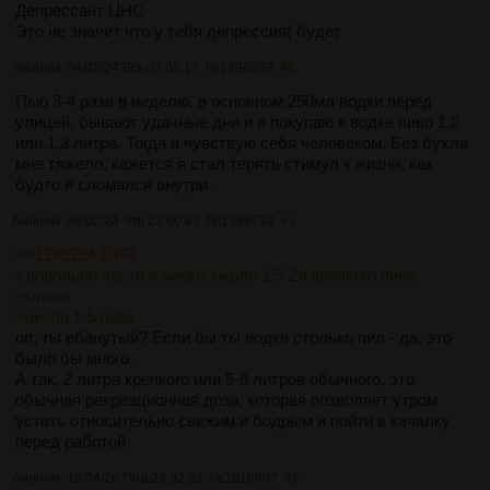
Депрессант ЦНС
Это не значит что у тебя депрессия( будет
Аноним
04/02/24 Вск 07:05:17
№
1396893
40
Пью 3-4 раза в неделю, в основном 250мл водки перед
улицей, бывают удачные дни и я покупаю к водке пиво 1,2
или 1,3 литра. Тогда я чувствую себя человеком. Без бухла
мне тяжело, кажется я стал терять стимул к жизни, как
будто я сломался внутри.
Аноним
08/02/24 Чтв 23:00:43
№
1398732
41
>>1265254 (OP)
>довольно часто и много, около 1.5-2л крепкого пива
>много
>около 1.5 пива
оп, ты ебанутый? Если бы ты водки столько пил - да, это
было бы много.
А так, 2 литра крепкого или 5-6 литров обычного, это
обычная рекреационная доза, которая позволяет утром
устать относительно свежим и бодрым и пойти в качалку
перед работой
Аноним
13/04/26 Пнд 23:32:32
№
1616607
42