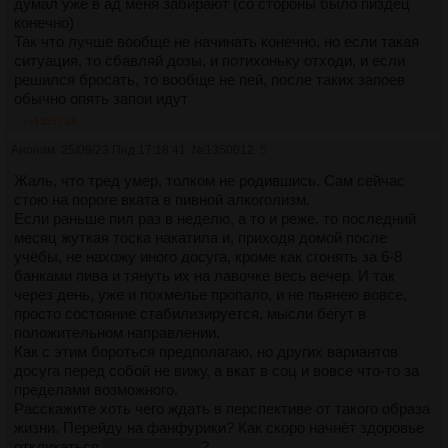
думал уже в ад меня забирают (со стороны было пиздец
конечно)
Так что лучше вообще не начинать конечно, но если такая
ситуация, то сбавляй дозы, и потихоньку отходи, и если
решился бросать, то вообще не пей, после таких запоев
обычно опять запои идут
>>1351734
Аноним
25/09/23 Пнд 17:18:41
№
1350012
5
Жаль, что тред умер, толком не родившись. Сам сейчас
стою на пороге вката в пивной алкоголизм.
Если раньше пил раз в неделю, а то и реже, то последний
месяц жуткая тоска накатила и, приходя домой после
учёбы, не нахожу иного досуга, кроме как сгонять за 6-8
банками пива и тянуть их на лавочке весь вечер. И так
через день, уже и похмелье пропало, и не пьянею вовсе,
просто состояние стабилизируется, мысли бегут в
положительном направлении.
Как с этим бороться предполагаю, но других вариантов
досуга перед собой не вижу, а вкат в соц и вовсе что-то за
пределами возможного.
Расскажите хоть чего ждать в перспективе от такого образа
жизни. Перейду на фанфурики? Как скоро начнёт здоровье
откликаться
сейчас 21 лвл
?