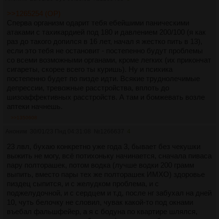
>>1265254 (OP)
Сперва организм одарит тебя ебейшими паническими
атаками с тахикардией под 180 и давлением 200/100 (я как
раз до такого допился в 16 лет, начал я жестко пить в 13),
если это тебя не остановит - постепенно будут проблемы
со всеми возможными органами, кроме легких (их прикончат
сигареты, скорее всего ты куришь). Ну и психика
постепенно будет по пизде идти. Всякие труднолечимые
депрессии, тревожные расстройства, вплоть до
шизоаффективных расстройств. А там и бомжевать возле
аптеки начнешь.
>>1350608
Аноним
30/01/23 Пнд 04:31:08
№
1266637
4
23 лвл, бухаю конкретно уже года 3, бывает без чекушки
выжить не могу, всё потихоньку начинается, сначала пиваса
пару полторашек, потом водка (лучше водки 200 грамм
выпить, вместо пары тех же полторашек ИМХО) здоровье
пиздец сыпится, и с желудком проблема, и с
поджелудочной, и с сердцем и т.д, после нг забухал на дней
10, чуть белочку не словил, чувак какой-то под окнами
въебал фальшфейер, а я с бодуна по квартире шлялся,