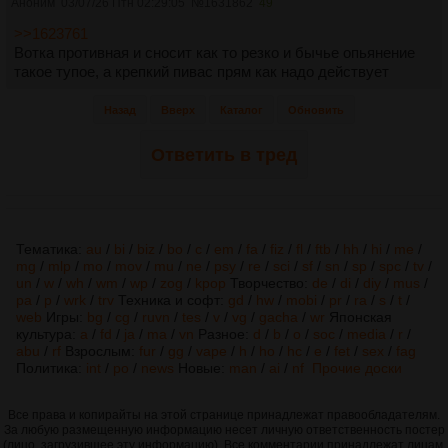
Аноним
03/07/26 Птн 02:29:05
№
1631862
49
>>1623761
Вотка противная и сносит как то резко и бычье опьянение
такое тупое, а крепкий пивас прям как надо действует
Назад
Вверх
Каталог
Обновить
Ответить в тред
Тематика:
au
/
bi
/
biz
/
bo
/
c
/
em
/
fa
/
fiz
/
fl
/
ftb
/
hh
/
hi
/
me
/
mg
/
mlp
/
mo
/
mov
/
mu
/
ne
/
psy
/
re
/
sci
/
sf
/
sn
/
sp
/
spc
/
tv
/
un
/
w
/
wh
/
wm
/
wp
/
zog
/
kpop
Творчество:
de
/
di
/
diy
/
mus
/
pa
/
p
/
wrk
/
trv
Техника и софт:
gd
/
hw
/
mobi
/
pr
/
ra
/
s
/
t
/
web
Игры:
bg
/
cg
/
ruvn
/
tes
/
v
/
vg
/
gacha
/
wr
Японская
культура:
a
/
fd
/
ja
/
ma
/
vn
Разное:
d
/
b
/
o
/
soc
/
media
/
r
/
abu
/
rf
Взрослым:
fur
/
gg
/
vape
/
h
/
ho
/
hc
/
e
/
fet
/
sex
/
fag
Политика:
int
/
po
/
news
Новые:
man
/
ai
/
nf
Прочие доски
Все права и копирайты на этой странице принадлежат правообладателям.
За любую размещенную информацию несет личную ответственность постер
(лицо, загрузившее эту информацию). Все комментарии принадлежат лицам,