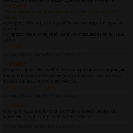
как будто у местной алкашни деньги на бельгию есть.
>>1350818
>Опьянение начинаешь чувствовать минимум после 4
банок.
если редко бухать то с одной банки пива гарантированно
уносит.
ты просто раздрочил свой организм алкашкой или весишь
дохуя.
>>1350923
Аноним
27/09/23 Срд 19:54:21
№
1350923
10
>>1350889
Скорее, первое. Вешу 60 кг. Хочу попробовать следующую
неделю вообще к алкахе не притрагиваться, так и пойму,
выработалась ли уже зависимость
>>1350964
>>1351067
>>1353089
Аноним
27/09/23 Срд 20:22:55
№
1350964
11
>>1350923
сначала неделю соси хуи, а потом откажись на время,
поймешь - пидор-ли ты или ещё не совсем
Аноним
28/09/23 Чтв 00:29:01
№
1351067
12