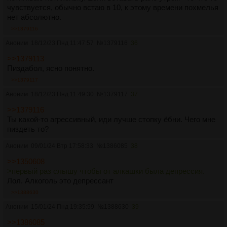
чувствуется, обычно встаю в 10, к этому времени похмелья
нет абсолютно.
>>1379116
Аноним
18/12/23 Пнд 11:47:57
№
1379116
36
>>1379113
Пиздабол, ясно понятно.
>>1379117
Аноним
18/12/23 Пнд 11:49:30
№
1379117
37
>>1379116
Ты какой-то агрессивный, иди лучше стопку ёбни. Чего мне
пиздеть то?
Аноним
09/01/24 Втр 17:58:33
№
1386085
38
>>1350608
>первый раз слышу чтобы от алкашки была депрессия.
Лол. Алкоголь это депрессант
>>1388630
Аноним
15/01/24 Пнд 19:35:59
№
1388630
39
>>1386085