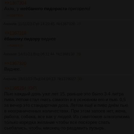
>>1367304
Ахах, у
неёбаного пидораста
пригорело!
>>1367320
Аноним
11/11/23 Суб 14:29:45
№
1367320
28
>>1367318
ёбаному пидору
виднее
>>1368130
Аноним
14/11/23 Втр 06:11:44
№
1368130
29
>>1367320
Виднее.
Аноним
18/12/23 Пнд 04:08:13
№
1379027
30
>>1265254 (OP)
Пью каждый день уже лет 15, раньше это было 3-4 литра
пива, потом стал гнать самогон и в основном его и пью. 0,5
за вечер это стандартная доза. Летом ещё и пиво днём пью
в неограниченных количествах. При этом запоев нет, жена,
работа, собака, все как у людей. Из симптомов алкоголизма
только изредка желание чтобы все поскорее спать
сьебались, чтобы наконец-то раздавить пузырь.