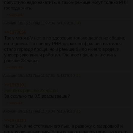
попустило надо накатить, в таком режиме могут только РНН
господа жить.
>>1379101
Аноним
18/12/23 Пнд 11:22:04
№
1379101
33
>>1379056
Так у меня в/у нет, а по здоровью только давление ебашит,
но терпимо. По поводу РНН да, как во фриланс вкатился
стало гораздо проще, но и раньше было ничего вроде, и
универ закончил и работал. Главное правило - не пить
раньше 22 часов
>>1379110
Аноним
18/12/23 Пнд 11:37:31
№
1379110
34
>>1379101
>не пить раньше 22 часов
За сколько ты 0.5 всасываешь?
>>1379113
Аноним
18/12/23 Пнд 11:40:04
№
1379113
35
>>1379110
Часа 3-4, я не стопками его пью, а развожу с газировкой и
потягиваю потихоньку. Если вставать рано утром - то что то