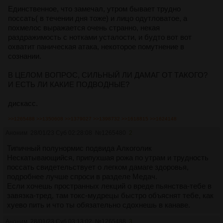
Единственное, что замечал, утром бывает трудно
поссать( в течении дня тоже) и лицо одутловатое, а
похмелос выражается очень странно, некая
раздражимость с нотками усталости, и будто вот вот
охватит паническая атака, некоторое помутнение в
сознании.
В ЦЕЛОМ ВОПРОС, СИЛЬНЫЙ ЛИ ДАМАГ ОТ ТАКОГО?
И ЕСТЬ ЛИ КАКИЕ ПОДВОДНЫЕ?
дискасс.
>>1265488
>>1350608
>>1379027
>>1398732
>>1618815
>>1624148
Аноним
28/01/23 Суб 02:28:08
№
1265480
2
Типичный полунормис подвида Алкоголик
Нескатывающийся, припухшая рожа по утрам и трудность
поссать свидетельствует о легком дамаге здоровья,
подробнее лучше спроси в разделе Медач.
Если хочешь пространных лекций о вреде пьянства-тебе в
завязка-тред, там токс-мудрецы быстро объяснят тебе, как
хуево пить и что ты обязательно сдохнешь в канаве.
Аноним
28/01/23 Суб 03:13:02
№
1265488
3