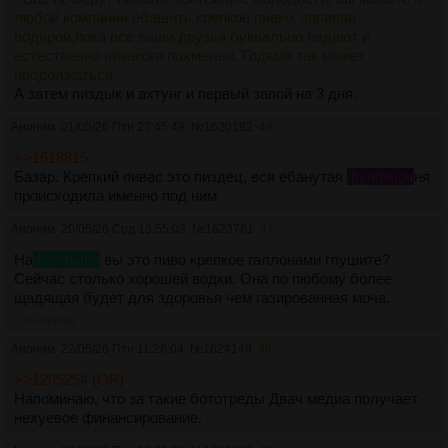
любой компании ебашить крепкое пивко, запивая
водярой,пока все ваши друзья буквально падают и
естественно никакого похмелья. Годами так может
продолжаться
А затем пиздык и ахтунг и первый запой на 3 дня.
Аноним
01/05/26 Птн 23:45:49
№
1620182
46
>>1618815
Базар. Крепкий пивас это пиздец, вся ебанутая
фунфырь
ня
происходила именно под ним
Аноним
20/05/26 Срд 13:55:03
№
1623761
47
На
фунфырь
вы это пиво крепкое галлонами глушите?
Сейчас столько хорошей водки. Она по пюбому более
щадящая будет для здоровья чем газированная моча.
>>1631862
Аноним
22/05/26 Птн 11:26:04
№
1624148
48
>>1265254 (OP)
Напоминаю, что за такие бототреды Двач медиа получает
нехуевое финансирование.