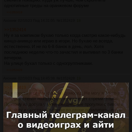
однотипные треды на оранжевом форуме
>>1352419
Аноним
02/10/23 Пнд 14:31:05
№
1352419
18
>>1352414
Ну я за компиком бухаю только когда смотрю какое-нибудь
кинцо-анимцо или играю в игори. Но бухаю не всегда,
естественно. И не по 6-8 банок в день, лол. Хотя
последнюю неделю что-то зачастил и выпивал по 3 банки
вечером.
На улице бухал только с одногруппниками.
>>1352428
Аноним
02/10/23 Пнд 14:45:38
№
1352428
19
>>1352419
Да я просто и сам по себе не домосед. Не могу я долго в
четырех стенах находиться, крыша едет стремительно.
Поэтому из досуга у меня ежедневные прогулки с пивом и
без, могу и просто на лавочке во дворе позалипать, лишь
бы не дома на кровати
Аноним
04/10/23 Срд 22:56:13
№
1353089
20