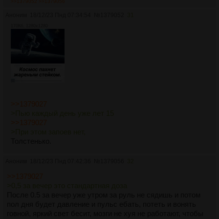
>>1379052
>>1379056
Аноним
18/12/23 Пнд 07:34:54
№
1379052
31
170Кб, 1280x1280
>>1379027
>Пью каждый день уже лет 15
>>1379027
>При этом запоев нет,
Толстенько.
Аноним
18/12/23 Пнд 07:42:36
№
1379056
32
>>1379027
>0,5 за вечер это стандартная доза
После 0.5 за вечер уже утром за руль не сядишь и потом
пол дня будет давление и пульс ебать, потеть и вонять
говной, яркий свет бесит, мозги не хуя не работают, чтобы