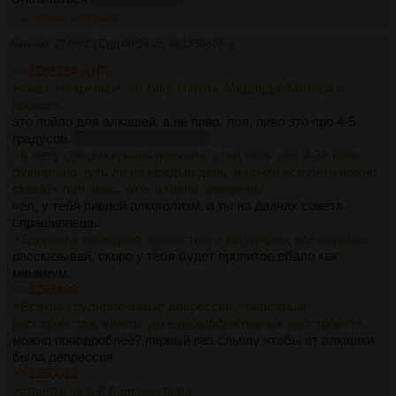
>>1350608
>>1352405
Аноним
27/09/23 Срд 00:59:28
№
1350608
6
>>1265254 (OP)
>пиво, но крепкое, по типу Охоты, Медведя, Мотора и
прочего.
это пойло для алкашей, а не пиво, лол. пиво это про 4-5
градусов.
на крайняк 6 градусов
>К лету совсем крыша поехала, стал пить уже 2-3л пива
буквально чуть ли не каждый день, и почти всё лето иожно
сказать пил пиво, хоть и были перерывы.
чел, у тебя пивной алкоголизм, а ты на двачах совета
спрашиваешь.
>Здоровье проверяю полностью и регулярно, всё хорошо.
рассказывай. скоро у тебя будет пропитое ебало как
минимум.
>>1265488
>Всякие труднолечимые депрессии, тревожные
расстройства, вплоть до шизоаффективных расстройств.
можно поподробнее? первый раз слышу чтобы от алкашки
была депрессия.
>>1350012
>сгонять за 6-8 банками пива