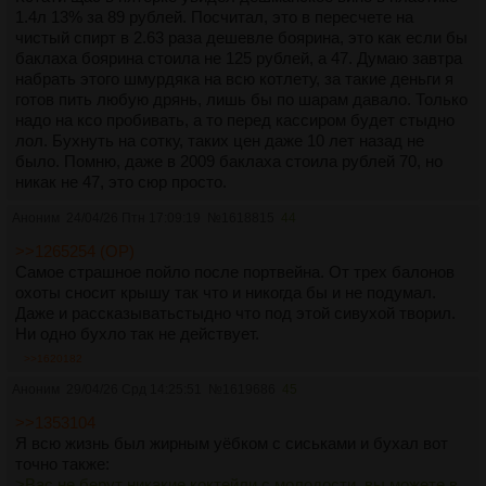
1.4л 13% за 89 рублей. Посчитал, это в пересчете на
чистый спирт в 2.63 раза дешевле боярина, это как если бы
баклаха боярина стоила не 125 рублей, а 47. Думаю завтра
набрать этого шмурдяка на всю котлету, за такие деньги я
готов пить любую дрянь, лишь бы по шарам давало. Только
надо на ксо пробивать, а то перед кассиром будет стыдно
лол. Бухнуть на сотку, таких цен даже 10 лет назад не
было. Помню, даже в 2009 баклаха стоила рублей 70, но
никак не 47, это сюр просто.
Аноним
24/04/26 Птн 17:09:19
№
1618815
44
>>1265254 (OP)
Самое страшное пойло после портвейна. От трех балонов
охоты сносит крышу так что и никогда бы и не подумал.
Даже и рассказыватьстыдно что под этой сивухой творил.
Ни одно бухло так не действует.
>>1620182
Аноним
29/04/26 Срд 14:25:51
№
1619686
45
>>1353104
Я всю жизнь был жирным уёбком с сиськами и бухал вот
точно также:
>Вас не берут никакие коктейли с молодости, вы можете в