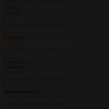
Аноним
10/11/23 Птн 17:29:22
№
1366956
23
>>1366086
Твой - нет.
>>1367291
Аноним
11/11/23 Суб 13:30:19
№
1367291
24
>>1366956
А чей будешь?
>>1367300
Аноним
11/11/23 Суб 13:39:14
№
1367300
25
>>1367291
Кунчика своего.
Очевидно жы.
>>1367304
Аноним
11/11/23 Суб 13:47:04
№
1367304
26
>>1367300
ёбаные пидарасты
>>1367318
Аноним
11/11/23 Суб 14:28:33
№
1367318
27