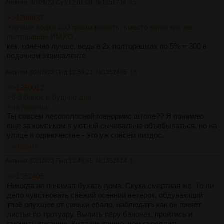
Аноним
30/09/23 Суб 12:01:08
№
1351734
15
>>1266637
>лучше водки 200 грамм выпить, вместо пары тех же
полторашек ИМХО
кек, конечно лучше, ведь в 2х полторашках по 5% = 300 в
водочном эквиваленте
Аноним
02/10/23 Пнд 12:59:21
№
1352405
16
>>1350012
>6-8 банок в будние дни
>на лавочке
Ты совсем лесополосной говнормис штоле?? Я понимаю
еще за компиком в уютной сычевальне объебываться, но на
улице в одиночестве - это уж совсем пиздос.
>>1352414
Аноним
02/10/23 Пнд 13:46:45
№
1352414
17
>>1352405
Никогда не понимал бухать дома. Скука смертная же. То ли
дело чувствовать свежий осенний ветерок, обдувающий
твоё опухшее от синьки ебало, наблюдать как он гоняет
листья по тротуару. Выпить пару баночек, пройтись и
сменить локацию. Куда уж лучше, чем скроллить