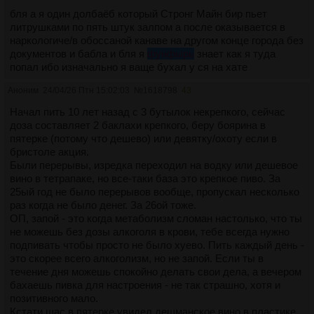
бля а я один долбаёб который Стронг Майн бир пьет
литрушками по пять штук залпом а после оказывается в
наркологиче/в обоссаной канаве на другом конце города без
документов и бабла и бля я
фунфырь
знает как я туда
попал ибо изначально я ваще бухал у ся на хате
Аноним
24/04/26 Птн 15:02:03
№
1618798
43
Начал пить 10 лет назад с 3 бутылок некрепкого, сейчас
доза составляет 2 баклахи крепкого, беру боярина в
пятерке (потому что дешево) или девятку/охоту если в
бристоле акция.
Были перерывы, изредка переходил на водку или дешевое
вино в тетрапаке, но все-таки база это крепкое пиво. За
25ый год не было перерывов вообще, пропускал несколько
раз когда не было денег. За 26ой тоже.
ОП, запой - это когда метаболизм сломан настолько, что ты
не можешь без дозы алкоголя в крови, тебе всегда нужно
подпивать чтобы просто не было хуево. Пить каждый день -
это скорее всего алкоголизм, но не запой. Если ты в
течение дня можешь спокойно делать свои дела, а вечером
бахаешь пивка для настроения - не так страшно, хотя и
позитивного мало.
Кстати щас в пятерке увидел дешманское вино в пластике