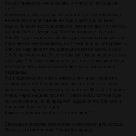
бухает прям крепкую алкашку, в течнение нескольких
лет?
проблема в том, что сам начал пить где то 3 года назад,
не запойно, пил в компаниях было дело да, бывало
редко, бывало часто, всегда пил именно пиво, но крепкое,
по типу Охоты, Медведя, Мотора и прочего. Где-то в
20х-21- годах стал пить по выходным, иногда пропускал,
брал некоторые перерывы, в 22 тоже пил, но чуть реже. А
ближе к маю начал пить довольно часто и много, около
1.5-2л крепкого пива. К лету совсем крыша поехала, стал
пить уже 2-3л пива буквально чуть ли не каждый день, и
почти всё лето иожно сказать пил пиво, хоть и были
перерывы.
Так продолжалось и до октября, прям дикие запои по
несколько дней. После решил сказать себе, что пора
завязывать, вроде завязал, но блять на НГ опять бахнул
пивка, через неделю после НГ опять взял, потом вроде
как успокоился, но на прошлой неделе опять бахнул, и
планирую бахать сегодня.
Какие подводные вообще так пить пиво?
Здоровье проверяю полностью и регулярно, всё хорошо.
Но что, то стремно мне. Успокойте анона)