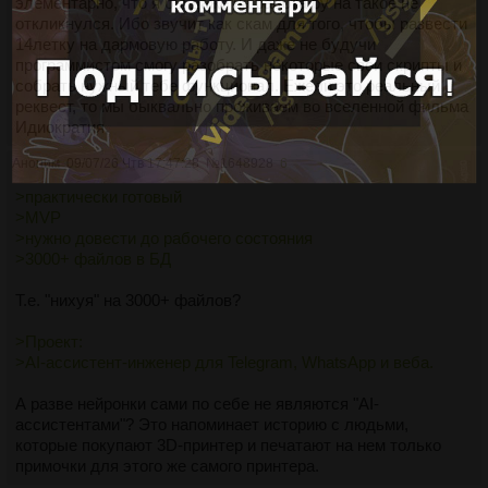
элементарно, что я бы даже на работа.ру на такое не
откликнулся. Ибо звучит как скам для того, чтобы развести
14летку на дармовую работу. И даже не будучи
программистом смогу разобрать некоторые свои скрипты и
собрать нужный тебе функционал. Ежели это реальный
реквест, то мы быквально проживаем во вселенной фильма
Идиократия.
Аноним
09/07/26 Чтв 17:47:28
№
1648928
6
>практически готовый
>MVP
>нужно довести до рабочего состояния
>3000+ файлов в БД
Т.е. "нихуя" на 3000+ файлов?
>Проект:
>AI-ассистент-инженер для Telegram, WhatsApp и веба.
А разве нейронки сами по себе не являются "AI-
ассистентами"? Это напоминает историю с людьми,
которые покупают 3D-принтер и печатают на нем только
примочки для этого же самого принтера.