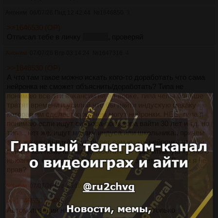
Аноним
06/07/26 Пнд 12:42:44
№
1646850
3
>>1646530 (OP)
Отписал тебе в личку
за щеку
, проверяй
Аноним
07/07/26 Втр 03:14:24
№
1647316
4
>>1646530 (OP)
А что там такое можно искать кого-то доработать что сама
нейронка не сможет объяснить/доработать? Типа не
понимаю все эти вакансии на ап-ворке, типа челы больше
тратят времени и усилий что бы найти индускую макаку
которая им сделает хуже чем могут нейронки. НЕЕ, типа я
понимаю если ищут синьора-помидора вайти 30 лет и тд. но
типа.. нет же, ищут макаку индуса или школьника.. причем
этот же школьник/индус будет сам юзать нейронку что бы
понять как помочь там доработать их примитивную хуйню о
ньюансах которой любая корпо-сетка знает всё. В чем я не
прав?
Аноним
07/07/26 Втр 13:10:34
№
1647559
5
>>1646530 (OP)
Автоматизация на пайтоне - это звучит настолько