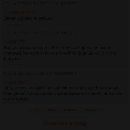
Аноним
10/07/26 Птн 23:12:54
№
1649975
7
>>1646530 (OP)
Денег сколько платишь?
>>1649988
Аноним
10/07/26 Птн 23:38:21
№
1649988
8
>>1649975
Когда прибыль пойдёт, 20% от чистой прибыли после
уплаты налогов и всех платежей ты будешь как с куста
получать
>>1650083
Аноним
11/07/26 Суб 01:30:07
№
1650083
9
>>1649988
Лол, то есть никакой поэтапной оплаты за работу, только
обещания? Какой слабый кабан-кабаныч пошел, или скам
чистой воды.
Назад
Вверх
Каталог
Обновить
Ответить в тред