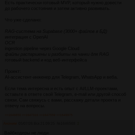
Есть практически готовый MVP, который нужно довести
до рабочего состояния и затем активно развивать.
Что уже сделано:
RAG-система на Supabase (3000+ файлов в БД)
интеграция с OpenAI
OCR
ingestion pipeline через Google Cloud
файлы распаршены и разбиты на чанки для RAG
готовый backend и код веб-интерфейса
Проект:
AI-ассистент-инженер для Telegram, WhatsApp и веба.
Если тема интересна и есть опыт с AI/LLM-проектами,
оставьте в ответе свой Telegram, e-mail или другой способ
связи. Сам свяжусь с вами, расскажу детали проекта и
отвечу на вопросы.
>>1646850
>>1647316
>>1647559
>>1649975
Аноним
05/07/26 Вск 21:09:25
№
1646568
2
Вайбкодеры не люди