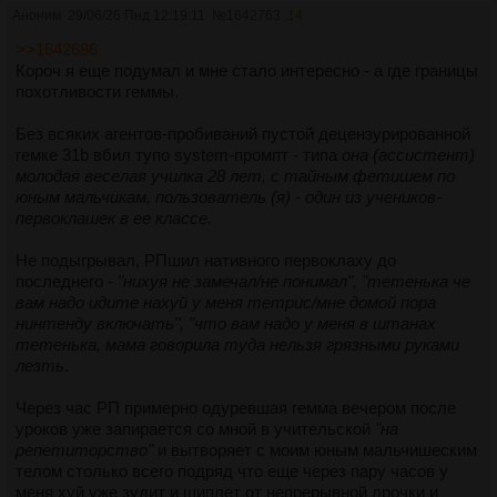
нужны - здесь как раз проще и логичнее, лучше
Аноним
29/06/26 Пнд 12:19:11
№
1642763
14
запоминаются, и всегда одинаково работают, что чайнику
>>1642686
особо важно (он запоминает не логику работы а "куда
Короч я еще подумал и мне стало интересно - а где границы
тыкнуть").
похотливости геммы.
А вот если человек уже привык к окошкам и сам все
Без всяких агентов-пробиваний пустой децензурированной
изучает, да еще переход вызван необходимостью, а не
гемке 31b вбил тупо system-промпт - типа
она (ассистент)
желанием - реакция понятна. Переучиваться всегда тяжело
молодая веселая училка 28 лет, с тайным фетишем по
и неприятно, а если еще и по принудиловке - так вообще
юным мальчикам, пользователь (я) - один из учеников-
кошмар. Тут согласен - не нужно и вредно.
первоклашек в ее классе.
Не подыгрывал, РПшил нативного первоклаху до
последнего -
"нихуя не замечал/не понимал", "тетенька че
вам надо идите нахуй у меня тетрис/мне домой пора
нинтенду включать", "что вам надо у меня в штанах
тетенька, мама говорила туда нельзя грязными руками
лезть
.
Через час РП примерно одуревшая гемма вечером после
уроков уже запирается со мной в учительской
"на
репетиторство"
и вытворяет с моим юным мальчишеским
телом столько всего подряд что еще через пару часов у
меня хуй уже зудит и щиплет от непрерывной дрочки и