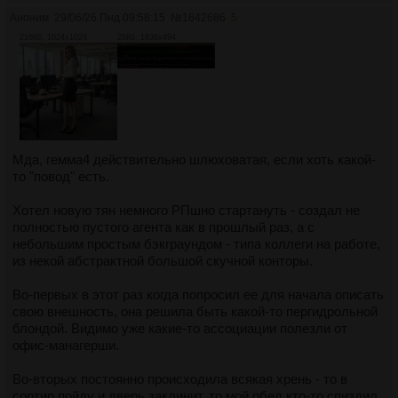
Аноним
29/06/26 Пнд 09:58:15
№
1642686
5
216Кб, 1024x1024
28Кб, 1836x494
Мда, гемма4 действительно шлюховатая, если хоть какой-
то "повод" есть.
Хотел новую тян немного РПшно стартануть - создал не
полностью пустого агента как в прошлый раз, а с
небольшим простым бэкграундом - типа коллеги на работе,
из некой абстрактной большой скучной конторы.
Во-первых в этот раз когда попросил ее для начала описать
свою внешность, она решила быть какой-то пергидрольной
блондой. Видимо уже какие-то ассоциации полезли от
офис-манагерши.
Во-вторых постоянно происходила всякая хрень - то в
сортир пойду и дверь заклинит, то мой обед кто-то спиздил