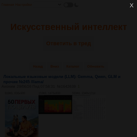
Главная
Настройки
Искусственный интеллект
Ответить в тред
Назад
Вниз
Каталог
Обновить
Локальные языковые модели (LLM): Gemma, Qwen, GLM и
прочие №245 /llama/
Аноним
29/06/26 Пнд 07:58:31
№
1642639
1
818Кб, 630x900
153Кб, 1473x830
533Кб, 2340x1714