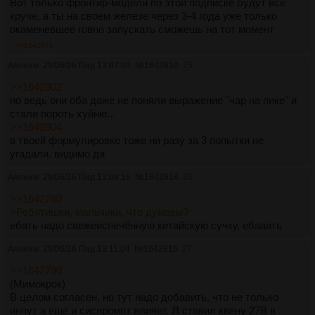
Вот только фронтир-модели по этой подписке будут все
круче, а ты на своем железе через 3-4 года уже только
окаменевшее говно запускать сможешь на тот момент
>>1642978
Аноним
29/06/26 Пнд 13:07:49
№
1642810
25
>>1642802
но ведь они оба даже не поняли выражение "чар на пике" и
стали пороть хуйню...
>>1642804
в твоей формулировке тоже ни разу за 3 попытки не
угадали. видимо да
Аноним
29/06/26 Пнд 13:09:16
№
1642814
26
>>1642780
>Ребятишки, мальчики, что думаем?
ебать надо свежеиспечённую китайскую сучку, ебааать
Аноним
29/06/26 Пнд 13:11:04
№
1642815
27
>>1642790
(Мимокрок)
В целом согласен, но тут надо добавить, что не только
инпут а еще и сиспромпт влияет. Я ставил квену 27B в