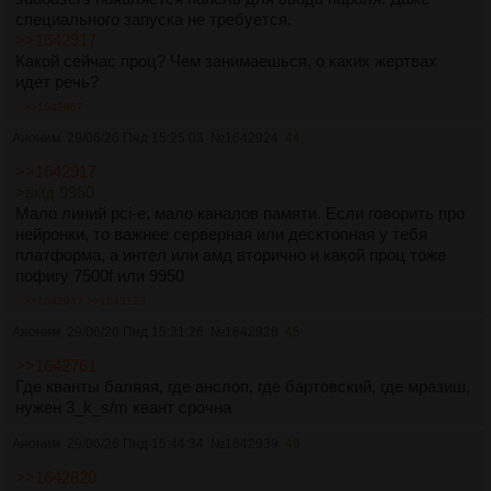
специального запуска не требуется.
>>1642917
Какой сейчас проц? Чем занимаешься, о каких жертвах
идет речь?
>>1642967
Аноним
29/06/26 Пнд 15:25:03
№
1642924
44
>>1642917
>амд 9950
Мало линий pci-e, мало каналов памяти. Если говорить про
нейронки, то важнее серверная или десктопная у тебя
платформа, а интел или амд вторично и какой проц тоже
пофигу 7500f или 9950
>>1642947
>>1643123
Аноним
29/06/26 Пнд 15:31:26
№
1642928
45
>>1642761
Где кванты баляяя, где анслоп, где бартовский, где мразиш,
нужен 3_k_s/m квант срочна
Аноним
29/06/26 Пнд 15:44:34
№
1642939
46
>>1642820