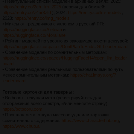
• Неактуальные списки моделей в архивных целях: 2025:
https://rentry.co/2ch_llm_2025
(версия для бомжей:
https://rentry.co/z4nr8ztd
), 2024:
https://rentry.co/llm-models
,
2023:
https://rentry.co/lmg_models
• Миксы от тредовичков с уклоном в русский РП:
https://huggingface.co/Aleteian
и
https://huggingface.co/Moraliane
• Рейтинг моделей по уровню их закошмаренности цензурой:
https://huggingface.co/spaces/DontPlanToEnd/UGI-Leaderboard
• Сравнение моделей по сомнительным метрикам:
https://huggingface.co/spaces/HuggingFaceH4/open_llm_leader
board
• Сравнение моделей реальными пользователями по чуть
менее сомнительным метрикам:
https://chat.lmsys.org/?
leaderboard
Готовые карточки для таверны:
• Botbooru - текущая мета (регистрируйтесь для
отображения всего спектра, и/или меняйте страну):
https://botbooru.com
• Прошлая мета, откуда массово удалили карточки
сомнительного содержания:
https://www.characterhub.org
,
https://www.chub.ai