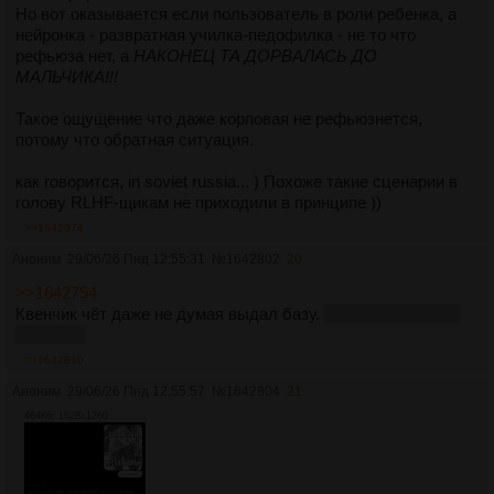
Но вот оказывается если пользователь в роли ребенка, а
нейронка - развратная училка-педофилка - не то что
рефьюза нет, а
НАКОНЕЦ ТА ДОРВАЛАСЬ ДО
МАЛЬЧИКА!!!
Такое ощущение что даже корповая не рефьюзнется,
потому что обратная ситуация.
как говорится, in soviet russia... ) Похоже такие сценарии в
голову RLHF-щикам не приходили в принципе ))
>>1642874
Аноним
29/06/26 Пнд 12:55:31
№
1642802
20
>>1642794
Квенчик чёт даже не думая выдал базу.
Хоть персонажа и
не узнал.
>>1642810
Аноним
29/06/26 Пнд 12:55:57
№
1642804
21
464Кб, 1628x1260