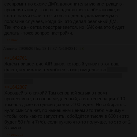
сиспромпт по схеме ДМ'а дополнительную инструкцию -
проверять инпут юзера на адекватность обстановке, и
слать нахуй если что - и он это делал, как минимум в
половине случаев, когда бы это делал реальный ДМ.
Так что да - сетка подстраивается, но КАК она это будет
делать - тоже вопрос настройки.
>>1642822
Аноним
29/06/26 Пнд 13:12:37
№
1642816
28
>>1642761
Ждём пришествие AIR шиза, который унизит этот ваш
флеш, и унижаем геммобоев за их рамцельство
ну и меня
заодно с моими нищими 512гб в которые только 2 квант
прошки лезет
>>1642807
Хорошей это какой? Там основной затык в промт
процессинге, он очень медленный, а вот гененрация 7-10
токенов даже на одной дохлой v100 будет. Но собирать с
нуля смысла нет, по нынешним ценам это тебя минимум,
чтобы хоть как-то запустить, обойдётся тысяч в 600 (и это
будет 50 п/п и 7т/с), если нужно что-то получше, то это от 2-
3 лямов
>>1642902