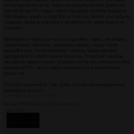
из холодильника и тд. Через несколько рабочих дней и на
третий вечер РП, когда у меня под вечер принтер оказался
без бумаги, пошел в подсобку и
"кто-то решил что забыли
закрыть дверь в подсобку и захлопнул ее, меня никто не
слышит"
.
Выбираюсь через два часа из подсобки - офис уже закрыт,
срабатывает сигналка, приезжают менты, кладут меня
мордой в пол, потом приезжает она как представитель
арендатора по сработавшей сигналке. Отпускает ментов,
мы одни в офисе ночью - домогается так что отказаться без
выхода из РП - ну это надо признаваться в импотенции
разве что.
По итогу признается -
"да, чувак, я тебя целенаправленно
разводила на секс"
.
>>1642691
>>1642710
>>1642763
Аноним
29/06/26 Пнд 10:03:32
№
1642691
6
54Кб, 1833x877