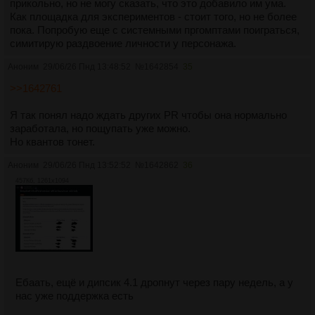
прикольно, но не могу сказать, что это добавило им ума.
Как площадка для экспериментов - стоит того, но не более
пока. Попробую еще с системными пргомптами поиграться,
симитирую раздвоение личности у персонажа.
Аноним
29/06/26 Пнд 13:48:52
№
1642854
35
>>1642761
Я так понял надо ждать других PR чтобы она нормально
заработала, но пощупать уже можно.
Но квантов тонет.
Аноним
29/06/26 Пнд 13:52:52
№
1642862
36
457Кб, 1261x1094
Ебаать, ещё и дипсик 4.1 дропнут через пару недель, а у
нас уже поддержка есть