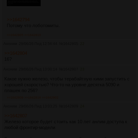
>>1642794
Потому что лоботомиты.
>>1642805
>>1642810
Аноним
29/06/26 Пнд 12:56:44
№
1642805
22
>>1642804
16?
Аноним
29/06/26 Пнд 13:00:14
№
1642807
23
Какое нужно железо, чтобы терабайтную кими запустить с
хорошей скоростью? Что-то на уровне десятка 5090 и
плашек по 256?
>>1642809
>>1642816
>>1642902
Аноним
29/06/26 Пнд 13:03:25
№
1642809
24
>>1642807
Железо которое будет стоить как 10 лет анлим доступа к
любой фронтир-модели