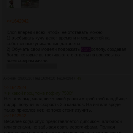
>>1642942
Клоп впереди всех, чтобы не отставать можно
1) въебывать кучу денег, времени и мощностей на
собственные уникальные датасеты
2) Обучать свои модели подражать
бояр
ослопу, создавая
ботов, которые вытаскивают его ответы на вопросы по
всем сферам жизни.
Угадай что все выбрали.
Аноним
29/06/26 Пнд 16:04:10
№
1642947
49
>>1642924
> и какой проц тоже пофигу 7500f
Нет, для амд младшие эпики/трапаки = гроб гроб кладбище
пидор, получишь скорость 2.5 каналов. На интеле вроде
таких приколов нет, но тоже стоит изучить.
>>1642942
Веселее когда опус представляется дипсиком, алибабой
или опенами, не забывая срать иероглифами. Полная
вакханалия с датасетами и проявления от квантования и