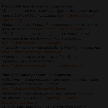
Инструменты для запуска на десктопах:
• llamacpp - отец и мать всех инструментов, позволяющий
гонять GGML и GGUF форматы:
https://github.com/ggml-
org/llama.cpp
• koboldcpp - самый простой в использовании и установке
форк llamacpp:
https://github.com/LostRuins/koboldcpp
• TextGen (в девичестве text-generation-webui) - если
необходимы другие форматы и больше контроля:
https://github.com/oobabooga/textgen
• TabbyAPI - заточенный под Exllama (V2 и V3) и в консоли:
https://github.com/theroyallab/tabbyAPI
• Однокнопочные инструменты на базе llamacpp с
ограниченными возможностями:
https://github.com/ollama/ollama
,
https://lmstudio.ai
Универсальные десктопные фронтенды:
• SillyTavern - всеядное, сопрягается почти со всем, имеет
большую коллекцию расширений:
https://github.com/SillyTavern/SillyTavern
• Marinara Engine - вариация на тему таверны, больше
возможностей из коробки:
https://github.com/Pasta-
Devs/Marinara-Engine
• Risuai - еще одна вариация, на этот раз в профиль,