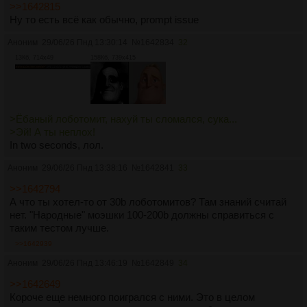
>>1642815
Ну то есть всё как обычно, prompt issue
Аноним
29/06/26 Пнд 13:30:14
№
1642834
32
13Кб, 714x49
158Кб, 739x415
>Ёбаный лоботомит, нахуй ты сломался, сука...
>Эй! А ты неплох!
In two seconds, лол.
Аноним
29/06/26 Пнд 13:38:16
№
1642841
33
>>1642794
А что ты хотел-то от 30b лоботомитов? Там знаний считай
нет. "Народные" моэшки 100-200b должны справиться с
таким тестом лучше.
>>1642939
Аноним
29/06/26 Пнд 13:46:19
№
1642849
34
>>1642649
Короче еще немного поигрался с ними. Это в целом