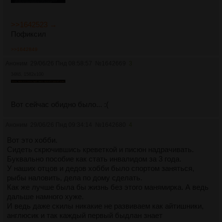
>>1642523 →
Пофиксил
>>1642849
Аноним
29/06/26 Пнд 08:58:57
№
1642669
3
34Кб, 1582x100
Вот сейчас обидно было... :(
Аноним
29/06/26 Пнд 09:34:14
№
1642680
4
Вот это хобби.
Сидеть скрючившись креветкой и писюн надрачивать.
Буквально пособие как стать инвалидом за 3 года.
У наших отцов и дедов хобби было спортом заняться,
рыбы наловить, дела по дому сделать.
Как же лучше была бы жизнь без этого манямирка. А ведь
дальше намного хуже.
И ведь даже скилы никакие не развиваем как айтишники,
англюсик и так каждый первый быдлан знает