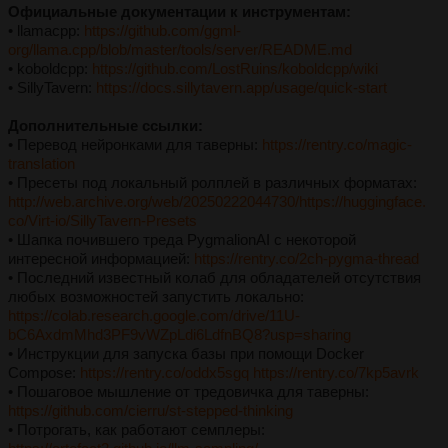
Официальные документации к инструментам:
• llamacpp:
https://github.com/ggml-
org/llama.cpp/blob/master/tools/server/README.md
• koboldcpp:
https://github.com/LostRuins/koboldcpp/wiki
• SillyTavern:
https://docs.sillytavern.app/usage/quick-start
Дополнительные ссылки:
• Перевод нейронками для таверны:
https://rentry.co/magic-
translation
• Пресеты под локальный ролплей в различных форматах:
http://web.archive.org/web/20250222044730/https://huggingface.
co/Virt-io/SillyTavern-Presets
• Шапка почившего треда PygmalionAI с некоторой
интересной информацией:
https://rentry.co/2ch-pygma-thread
• Последний известный колаб для обладателей отсутствия
любых возможностей запустить локально:
https://colab.research.google.com/drive/11U-
bC6AxdmMhd3PF9vWZpLdi6LdfnBQ8?usp=sharing
• Инструкции для запуска базы при помощи Docker
Compose:
https://rentry.co/oddx5sgq
https://rentry.co/7kp5avrk
• Пошаговое мышление от тредовичка для таверны:
https://github.com/cierru/st-stepped-thinking
• Потрогать, как работают семплеры: