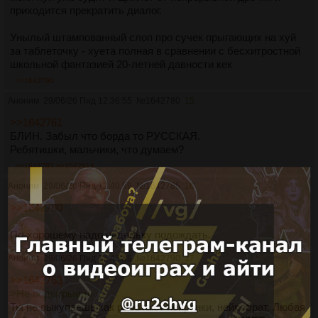
приходится прекратить диалог.
Унылый штампованный слоп про сучек прыгающих на хуй
за таблеточку - хуета полная в сравнении с бесхитростной
школьной фантазией 20-летней давности кек
>>1642790
Аноним
29/06/26 Пнд 12:36:55
№
1642780
15
>>1642761
БЛИН. Забыл что борда то РУССКАЯ.
Ребятишки, мальчики, что думаем?
>>1642785
>>1642814
Аноним
29/06/26 Пнд 12:40:59
№
1642785
16
>>1642780
По-хорошему надо недельку подождать.
Аноним
29/06/26 Пнд 12:43:39
№
1642790
17
>>1642763
>Не подыгрывал
Ты не выкупаешь как работают нейронки, нейробрат. Любая