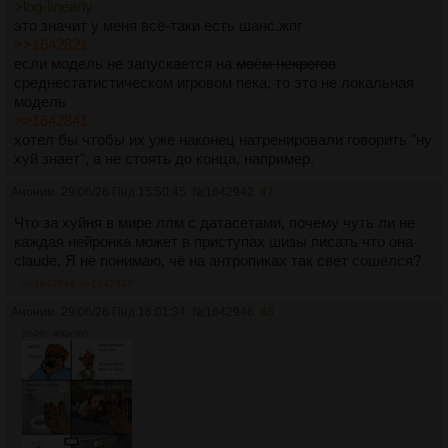
>log-linearly
это значит у меня всё-таки есть шанс.жпг
>>1642821
если модель не запускается на
моём некрогов
среднестатистическом игровом пека, то это не локальная
модель
>>1642841
хотел бы чтобы их уже наконец натренировали говорить "ну
хуй знает", а не стоять до конца, например.
Аноним
29/06/26 Пнд 15:50:45
№
1642942
47
Что за хуйня в мире ллм с датасетами, почему чуть ли не
каждая нейронка может в приступах шизы писать что она
claude. Я не понимаю, чё на антропиках так свет сошелся?
>>1642946
>>1642947
Аноним
29/06/26 Пнд 16:01:34
№
1642946
48
384Кб, 460x565