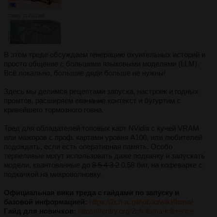
736Кб, 2745x1300
В этом треде обсуждаем генерацию охуительных историй и
просто общение с большими языковыми моделями (LLM).
Всё локально, большие дяди больше не нужны!
Здесь мы делимся рецептами запуска, настроек и годных
промтов, расширяем
сознание
контекст и бугуртим с
кривейшего тормозного говна.
Тред для обладателей топовых карт NVidia с кучей VRAM
или мажоров с проф. картами уровня A100, или любителей
подождать, если есть оперативная память. Особо
терпеливые могут использовать даже подкачку и запускать
модели, квантованные до
8 5 4 3 2
0,58 бит, на кофеварке с
подкачкой на микроволновку.
Официальная вики треда с гайдами по запуску и
базовой информацией:
https://2ch-ai.github.io/wiki/llama/
Гайд для новичков:
https://rentry.org/2ch-llama-inference