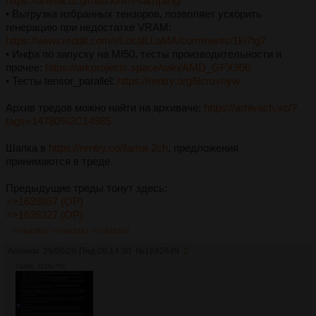
https://artefact2.github.io/llm-sampling/
• Выгрузка избранных тензоров, позволяет ускорить
генерацию при недостатке VRAM:
https://www.reddit.com/r/LocalLLaMA/comments/1ki7tg7
• Инфа по запуску на MI50, тесты производительности и
прочее:
https://arkprojects.space/wiki/AMD_GFX906
• Тесты tensor_parallel:
https://rentry.org/8cruvnyw
Архив тредов можно найти на архиваче:
https://arhivach.vc/?
tags=14780%2C14985
Шапка в
https://rentry.co/llama-2ch
, предложения
принимаются в треде.
Предыдущие треды тонут здесь:
>>1639857 (OP)
>>1636327 (OP)
>>1643942
>>1645441
>>1645497
Аноним
29/06/26 Пнд 08:14:30
№
1642649
2
134Кб, 1154x736