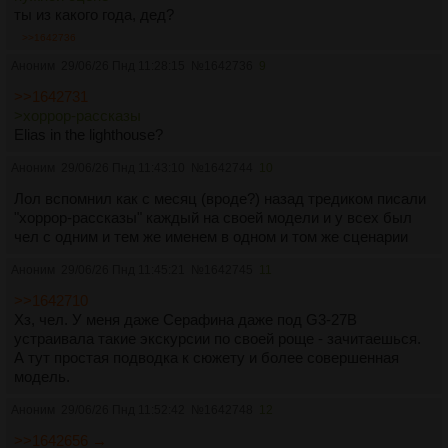
ты из какого года, дед?
>>1642736
Аноним
29/06/26 Пнд 11:28:15
№
1642736
9
>>1642731
>хоррор-рассказы
Elias in the lighthouse?
Аноним
29/06/26 Пнд 11:43:10
№
1642744
10
Лол вспомнил как с месяц (вроде?) назад тредиком писали
"хоррор-рассказы" каждый на своей модели и у всех был
чел с одним и тем же именем в одном и том же сценарии
Аноним
29/06/26 Пнд 11:45:21
№
1642745
11
>>1642710
Хз, чел. У меня даже Серафина даже под G3-27B
устраивала такие экскурсии по своей роще - зачитаешься.
А тут простая подводка к сюжету и более совершенная
модель.
Аноним
29/06/26 Пнд 11:52:42
№
1642748
12
>>1642656 →