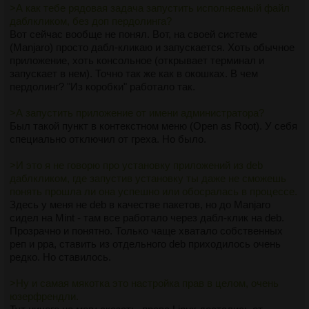
>А как тебе рядовая задача запустить исполняемый файл
даблкликом, без доп пердолинга?
Вот сейчас вообще не понял. Вот, на своей системе
(Manjaro) просто дабл-кликаю и запускается. Хоть обычное
приложение, хоть консольное (открывает терминал и
запускает в нем). Точно так же как в окошках. В чем
пердолинг? "Из коробки" работало так.
>А запустить приложение от имени администратора?
Был такой пункт в контекстном меню (Open as Root). У себя
специально отключил от греха. Но было.
>И это я не говорю про установку приложений из deb
даблкликом, где запустив установку ты даже не сможешь
понять прошла ли она успешно или обосралась в процессе.
Здесь у меня не deb в качестве пакетов, но до Manjaro
сидел на Mint - там все работало через дабл-клик на deb.
Прозрачно и понятно. Только чаще хватало собственных
реп и ppa, ставить из отдельного deb приходилось очень
редко. Но ставилось.
>Ну и самая мякотка это настройка прав в целом, очень
юзерфрендли.