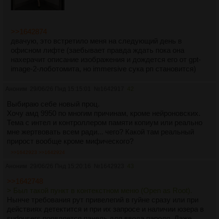
>>1642874
двачую, это встретило меня на следующий день в
офисном лифте (заебывает правда ждать пока она
нахерачит описание изображения и дождется его от gpt-
image-2-лоботомита, но immersive сука рп становится)
Аноним
29/06/26 Пнд 15:15:01
№
1642917
42
Выбираю себе новый проц.
Хочу амд 9950 по многим причинам, кроме нейроновских.
Тема с интел и контроллером памяти копиум или реально
мне жертвовать всем ради... чего? Какой там реальный
прирост вообще кроме мифического?
>>1642923
>>1642924
Аноним
29/06/26 Пнд 15:20:16
№
1642923
43
>>1642748
> Был такой пункт в контекстном меню (Open as Root).
Нынче требования рут привелегий в гуйне сразу или при
действиях детектится и при их запросе и наличии юзера в
sudousers появляется панель для ввода пароля. Даже