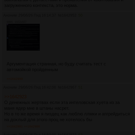
загруженного контекста, это норма.
Аноним
29/06/26 Пнд 16:14:37
№
1642952
50
99Кб, 1022x827
Аргументация странная, но буду считать тест с
автомойкой пройденным
>>1642999
Аноним
29/06/26 Пнд 16:42:06
№
1642967
51
>>1642923
О денежных жертвах если эта интеловская хуета из за
маня ядер мне в штаны насрет.
Но в то же время я пиздец как люблю ллмки и апгрейдиться
на дохлый для этого проц не хотелось бы
>>1642981
>>1642986