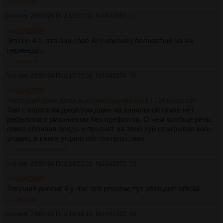
>>1642869
Аноним
29/06/26 Пнд 13:57:02
№
1642869
37
>>1642862
Это не 4.1, это они своё API наконец полностью на V4
переведут.
>>1642879
Аноним
29/06/26 Пнд 13:59:28
№
1642874
38
>>1642798
>жесткий блок даже в аблитерированной LLM вылазит
Там с коротким джейлом даже на ванильной гемке нет
рефьюзов с ризонингом без префилла. О чем вообще речь,
гемка ебливая блядь и прыгнет на твой хуй отыгрывая кого
угодно, в каких угодно обстоятельствах.
>>1642905
>>1643240
Аноним
29/06/26 Пнд 14:02:29
№
1642879
39
>>1642869
Текущий дипсик 4 у нас это preview, тут обещают official
>>1643094
Аноним
29/06/26 Пнд 14:46:19
№
1642902
40