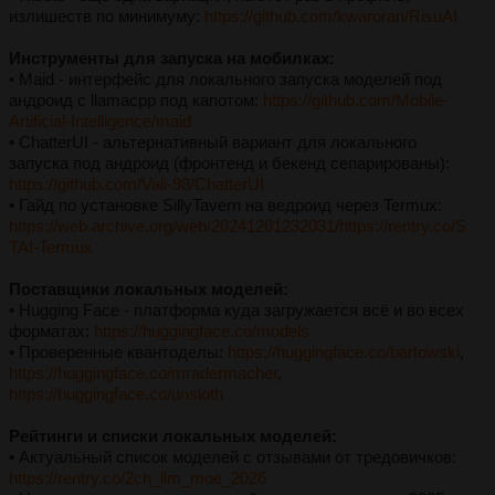
излишеств по минимуму:
https://github.com/kwaroran/RisuAI
Инструменты для запуска на мобилках:
• Maid - интерфейс для локального запуска моделей под
андроид с llamacpp под капотом:
https://github.com/Mobile-
Artificial-Intelligence/maid
• ChatterUI - альтернативный вариант для локального
запуска под андроид (фронтенд и бекенд сепарированы):
https://github.com/Vali-98/ChatterUI
• Гайд по установке SillyTavern на ведроид через Termux:
https://web.archive.org/web/20241201232031/https://rentry.co/S
TAI-Termux
Поставщики локальных моделей:
• Hugging Face - платформа куда загружается всё и во всех
форматах:
https://huggingface.co/models
• Проверенные квантоделы:
https://huggingface.co/bartowski
,
https://huggingface.co/mradermacher
,
https://huggingface.co/unsloth
Рейтинги и списки локальных моделей:
• Актуальный список моделей с отзывами от тредовичков:
https://rentry.co/2ch_llm_moe_2026