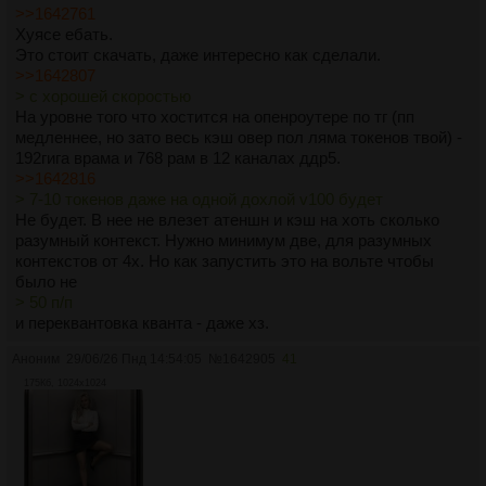
>>1642761
Хуясе ебать.
Это стоит скачать, даже интересно как сделали.
>>1642807
> с хорошей скоростью
На уровне того что хостится на опенроутере по тг (пп
медленнее, но зато весь кэш овер пол ляма токенов твой) -
192гига врама и 768 рам в 12 каналах ддр5.
>>1642816
> 7-10 токенов даже на одной дохлой v100 будет
Не будет. В нее не влезет атеншн и кэш на хоть сколько
разумный контекст. Нужно минимум две, для разумных
контекстов от 4х. Но как запустить это на вольте чтобы
было не
> 50 п/п
и переквантовка кванта - даже хз.
Аноним
29/06/26 Пнд 14:54:05
№
1642905
41
175Кб, 1024x1024