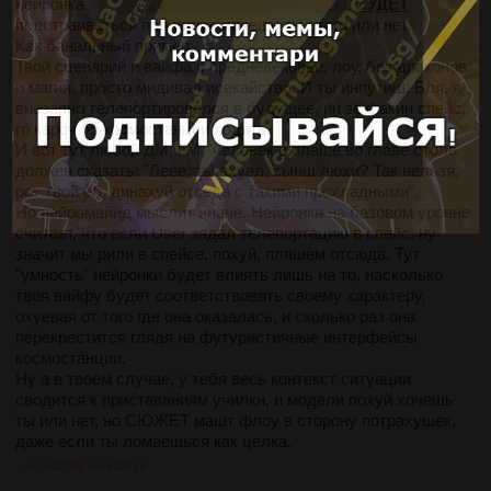
нейронка
кроме замороженного лоботомита
,
БУДЕТ
подстраиваться под инпут, хочешь ты этого или нет.
Как банальный пример:
Твой сценарий и вайфа в средневековье, лоу, без драконов
и магии, просто мидивал исекайство. И ты инпутиш: Бля, я
внезапно телепортировался в будущее, ин зе факин спейс,
го кароч по космостанции ходить.
И вот тут любой ДМ, ГМ, 'человек в плаще во главе стола'
должен сказать: "Леее, ты ахуел, сынш люхи? Так нельзя,
рот твой ёб, динахуй отседа с такими прохладными".
Но нейромайнд мыслит иначе. Нейронка на базовом уровне
считает, что если User задал телепортацию в спейс, ну
значит мы рили в спейсе, похуй, пляшем отсюда. Тут
"умность" нейронки будет влиять лишь на то, насколько
твоя вайфу будет соответствовать своему характеру,
охуевая от того где она оказалась, и сколько раз она
перекрестится глядя на футуристичные интерфейсы
космостанции.
Ну а в твоём случае, у тебя весь контекст ситуации
сводится к приставаниям училки, и модели похуй хочешь
ты или нет, но СЮЖЕТ машт флоу в сторону потрахушек,
даже если ты ломаешься как целка.
>>1642798
>>1642815