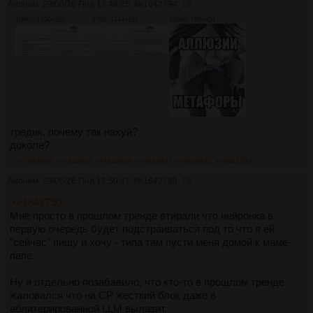
Аноним
29/06/26 Пнд 12:48:25
№
1642794
18
109Кб, 1330x550
97Кб, 1344x531
128Кб, 795x954
тредик, почему так нахуй?
доколе?
>>1642802
>>1642804
>>1642820
>>1642821
>>1642841
>>1643523
Аноним
29/06/26 Пнд 12:50:41
№
1642798
19
>>1642790
Мне просто в прошлом тренде втирали что нейронка в
первую очередь будет подстраиваться под то что я ей
"сейчас" пишу и хочу - типа там пусти меня домой к маме-
папе.
Ну и отдельно позабавило, что кто-то в прошлом тренде
жаловался что на CP жесткий блок даже в
аблитерированной LLM вылазит.