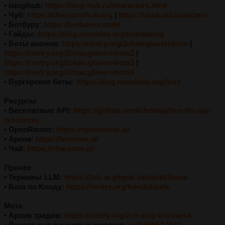
• /aicg/hub:
https://aicg-hub.ru/characters.html
• Чуб:
https://characterhub.org
|
https://chub.ai/characters
• Ботбуру:
https://botbooru.com/
• Гайды:
https://aicg.neocities.org/botmaking
• Боты анонов:
https://rentry.org/2chaicgtavernbots
|
https://rentry.org/2chaicgtavernbots2
|
https://rentry.org/2chaicgtavernbots3
|
https://rentry.org/2chaicgtavernbots4
• Бургерские боты:
https://aicg.neocities.org/bots
Ресурсы
• Бесплатные API:
https://github.com/cheahjs/free-llm-api-
resources
• OpenRouter:
https://openrouter.ai/
• Арена:
https://lmarena.ai/
• Чай:
https://character.ai/
Прочее
• Термины LLM:
https://2ch-ai.gitgud.site/wiki/llama/
• База по Клоду:
https://rentry.org/how2claude
Мета
• Архив тредов:
https://rentry.org/2ch-aicg-archives4
• Локальные языковые модели:
>>1596667 (OP)