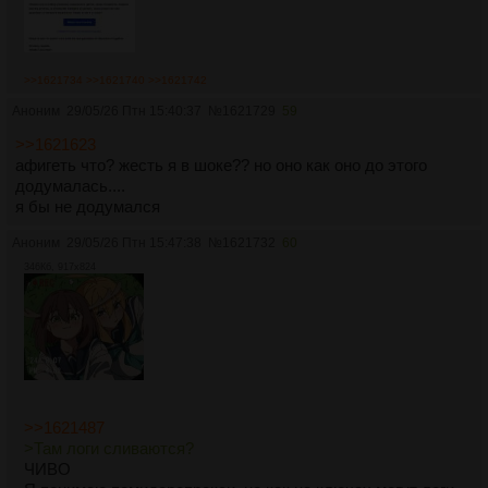
>>1621734
>>1621740
>>1621742
Аноним
29/05/26 Птн 15:40:37
№
1621729
59
>>1621623
афигеть что? жесть я в шоке?? но оно как оно до этого
додумалась....
я бы не додумался
Аноним
29/05/26 Птн 15:47:38
№
1621732
60
346Кб, 917x824
>>1621487
>Там логи сливаются?
ЧИВО