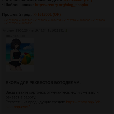
• Шаблон шапки:
https://rentry.org/aicg_shapka
Прошлый тред:
>>1613001 (OP)
>>1621908
>>1622248
>>1622669
>>1624532
>>1624778
>>1626500
>>1627650
>>1628504
>>1630730
Аноним
28/05/26 Чтв 19:49:34
№
1621231
2
911Кб, 1001x1200
ЯКОРЬ ДЛЯ РЕКВЕСТОВ БОТОДЕЛАМ.
Заказывайте карточки, отмечайтесь, если уже взяли
реквест в работу.
Реквесты из предыдущих тредов:
https://rentry.org/2ch-
aicg-requests2