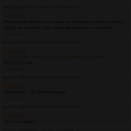
Аноним
29/05/26 Птн 18:30:24
№
1621816
83
>>1621811
Я внезапно осознал что никак не упомянул гемини в своём
посту, но ты и без этого сразу догадался что за сетка
>>1621823
Аноним
29/05/26 Птн 18:42:11
№
1621823
84
>>1621816
> но ты и без этого сразу догадался что за сетка
Это был клод.
>>1621824
Аноним
29/05/26 Птн 18:44:12
№
1621824
85
>>1621823
Правильно, 4.8 лоботомитище
>>1621825
Аноним
29/05/26 Птн 18:48:07
№
1621825
86
>>1621824
Это был мифос