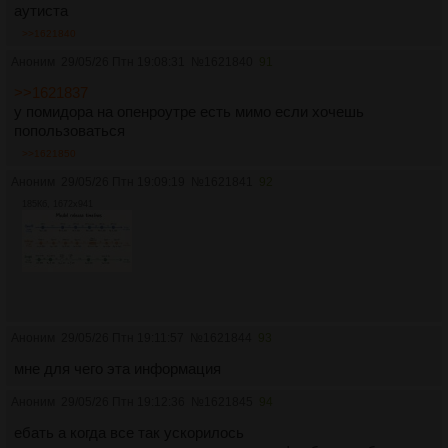
аутиста
>>1621840
Аноним
29/05/26 Птн 19:08:31
№
1621840
91
>>1621837
у помидора на опенроутре есть мимо если хочешь
попользоваться
>>1621850
Аноним
29/05/26 Птн 19:09:19
№
1621841
92
185Кб, 1672x941
Аноним
29/05/26 Птн 19:11:57
№
1621844
93
мне для чего эта информация
Аноним
29/05/26 Птн 19:12:36
№
1621845
94
ебать а когда все так ускорилось