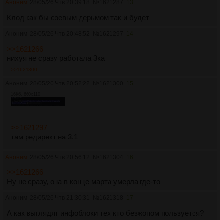
Аноним
28/05/26 Чтв 20:39:18
№
1621287
13
Клод как бы соевым дерьмом так и будет
Аноним
28/05/26 Чтв 20:48:52
№
1621297
14
>>1621266
нихуя не сразу работала 3ка
>>1621300
Аноним
28/05/26 Чтв 20:52:22
№
1621300
15
16Кб, 660x110
>>1621297
там редирект на 3.1
Аноним
28/05/26 Чтв 20:56:12
№
1621304
16
>>1621266
Ну не сразу, она в конце марта умерла где-то
Аноним
28/05/26 Чтв 21:30:31
№
1621318
17
А как выглядят инфоблоки тех кто безжопом пользуется?