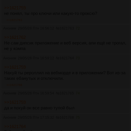
>>1621759
не понял, ты про ключи или какую-то проксю?
>>1621763
Аноним
29/05/26 Птн 16:56:12
№
1621763
72
>>1621762
Не сам дипсик приложение и веб версия, апи ещё не трогал,
не у компа
Аноним
29/05/26 Птн 16:59:12
№
1621764
73
>>1621759
Нахуй ты рероллил на вебморде и в приложении? Вот из-за
таких ебанутых и отключили.
>>1621768
Аноним
29/05/26 Птн 16:59:54
№
1621765
74
>>1621759
да и похуй он все равно тупой был
Аноним
29/05/26 Птн 17:15:32
№
1621768
75
>>1621764