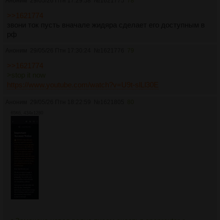
Аноним
29/05/26 Птн 17:29:58
№
1621775
78
>>1621774
звони ток пусть вначале жидяра сделает его доступным в
рф
Аноним
29/05/26 Птн 17:30:24
№
1621776
79
>>1621774
>stop it now
https://www.youtube.com/watch?v=U9t-slLl30E
Аноним
29/05/26 Птн 18:22:59
№
1621805
80
65Кб, 434x1280