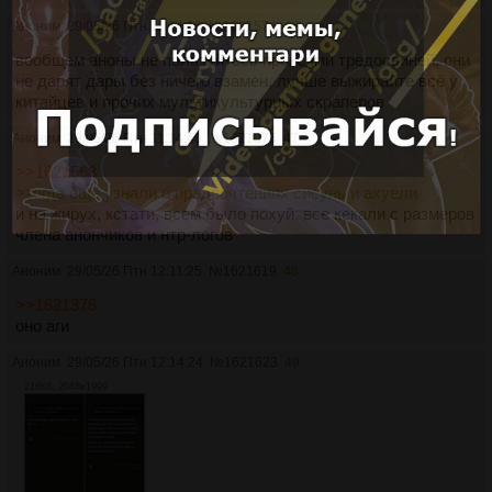
Аноним
29/05/26 Птн 11:14:10
№
1621574
46
вообщем аноны не пользуйтесь проксями тредосвиней, они
не дарят дары без ничего взамен, лучше выжирайте всё у
китайцев и прочих мультикультурных скраперов
Аноним
29/05/26 Птн 11:14:40
№
1621575
47
>>1621568
>тогда ещё узнали о предпочтениях сисунь и ахуели
и на жирух, кстати, всем было похуй, все кекали с размеров
члена анончиков и нтр-логов
Аноним
29/05/26 Птн 12:11:25
№
1621619
48
>>1621376
оно аги
Аноним
29/05/26 Птн 12:14:24
№
1621623
49
216Кб, 2048x1999