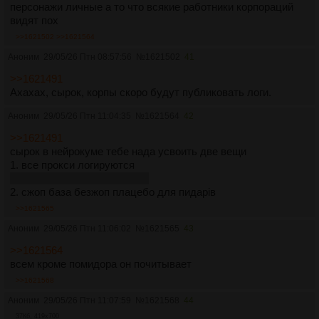
персонажи личные а то что всякие работники корпораций
видят пох
>>1621502
>>1621564
Аноним
29/05/26 Птн 08:57:56
№
1621502
41
>>1621491
Ахахах, сырок, корпы скоро будут публиковать логи.
Аноним
29/05/26 Птн 11:04:35
№
1621564
42
>>1621491
сырок в нейрокуме тебе нада усвоить две вещи
1. все прокси логируются
1.5. всем похуй на твои логи
2. сжоп база безжоп плацебо для пидарiв
>>1621565
Аноним
29/05/26 Птн 11:06:02
№
1621565
43
>>1621564
всем кроме помидора он почитывает
>>1621568
Аноним
29/05/26 Птн 11:07:59
№
1621568
44
37Кб, 419x700