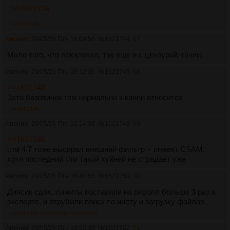
>>1621724
>>1621745
Аноним
29/05/26 Птн 16:09:56
№
1621744
67
Мало того, что локалокал, так еще и с цензурой, гении.
Аноним
29/05/26 Птн 16:12:36
№
1621745
68
>>1621742
Зато базовичок глм нормально к канни относится
>>1621748
Аноним
29/05/26 Птн 16:14:08
№
1621748
69
>>1621745
глм 4.7 тоже высирал внешний фильтр + инжект CSAM.
хотя последний глм такой хуйней не страдает уже
Аноним
29/05/26 Птн 16:44:55
№
1621759
70
Дипсик сдох, лимиты поставили на реролл больше 3 раз в
эксперте, и отрубили поиск по инету и загрузку файлов
>>1621762
>>1621764
>>1621765
Аноним
29/05/26 Птн 16:53:36
№
1621762
71