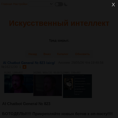
Главная
Настройки
Искусственный интеллект
Тред закрыт.
Назад
Вниз
Каталог
Обновить
AI Chatbot General № 823 /aicg/
Аноним
28/05/26 Чтв 19:48:58
№
1621230
1
812Кб, 1280x837
3425Кб, 960x720, 00:00:51
189Кб, 539x443
AI Chatbot General № 823
БОТОДЕЛЫ!!!! Прикрепляйте новых ботов к оп-посту!!!!