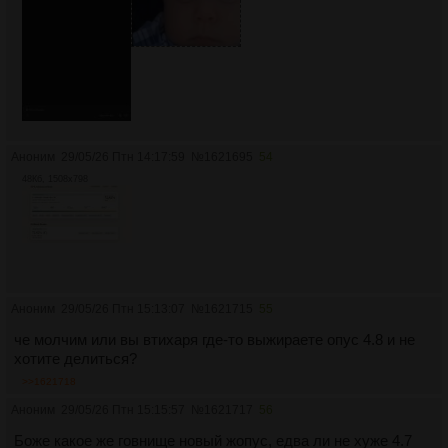
Аноним
29/05/26 Птн 14:17:59
№
1621695
54
48Кб, 1508x798
Аноним
29/05/26 Птн 15:13:07
№
1621715
55
че молчим или вы втихаря где-то выжираете опус 4.8 и не
хотите делиться?
>>1621718
Аноним
29/05/26 Птн 15:15:57
№
1621717
56
Боже какое же говнище новый жопус, едва ли не хуже 4.7