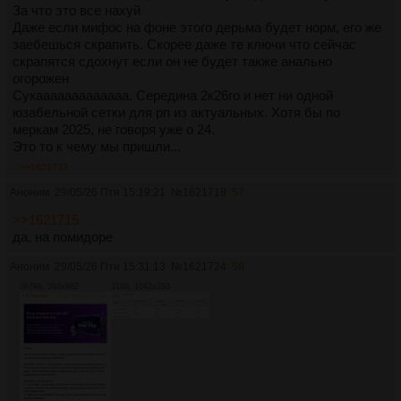
За что это все нахуй
Даже если мифос на фоне этого дерьма будет норм, его же
заебешься скрапить. Скорее даже те ключи что сейчас
скрапятся сдохнут если он не будет также анально
огорожен
Сукааааааааааааа. Середина 2к26го и нет ни одной
юзабельной сетки для рп из актуальных. Хотя бы по
меркам 2025, не говоря уже о 24.
Это то к чему мы пришли...
>>1621733
Аноним
29/05/26 Птн 15:19:21
№
1621718
57
>>1621715
да, на помидоре
Аноним
29/05/26 Птн 15:31:13
№
1621724
58
267Кб, 593x982
31Кб, 1042x283