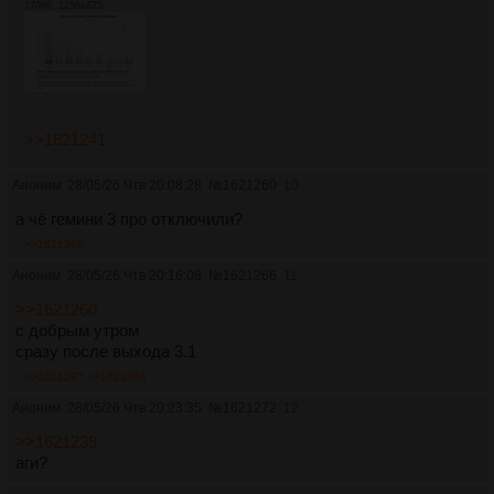
170Кб, 1256x825
>>1621241
Аноним
28/05/26 Чтв 20:08:28
№
1621260
10
а чё гемини 3 про отключили?
>>1621266
Аноним
28/05/26 Чтв 20:16:08
№
1621266
11
>>1621260
с добрым утром
сразу после выхода 3.1
>>1621297
>>1621304
Аноним
28/05/26 Чтв 20:23:35
№
1621272
12
>>1621239
аги?