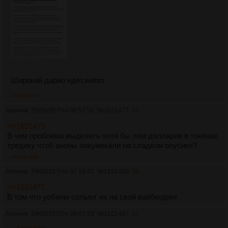
Широкий дарио идёт.webm
>>1621477
Аноним
29/05/26 Птн 06:57:55
№
1621477
35
>>1621475
В чем проблема выделить хотя бы лям долларов в токенах
тредику чтоб аноны покумекали на сладком опусике?
>>1621480
Аноним
29/05/26 Птн 07:18:41
№
1621480
36
>>1621477
В том что уебаны сольют их на свой вайбкодинг
Аноним
29/05/26 Птн 08:07:29
№
1621487
37