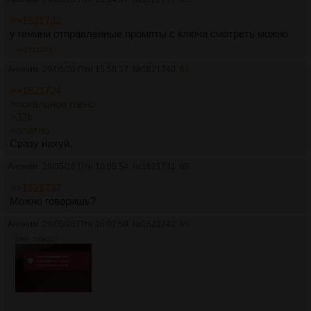
>>1621732
у гемини отправленные промпты с ключа смотреть можно
>>1621741
Аноним
29/05/26 Птн 15:58:17
№
1621740
64
>>1621724
>локальное говно
>32k
>платно
Сразу нахуй.
Аноним
29/05/26 Птн 16:05:54
№
1621741
65
>>1621737
Можно говоришь?
Аноним
29/05/26 Птн 16:07:59
№
1621742
66
54Кб, 349x222