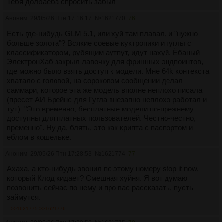
Тебя долбаеба спросить забыл
Аноним
29/05/26 Птн 17:16:17
№
1621770
76
Есть где-нибудь GLM 5.1, или хуй там плавал, и "нужно
больше золота"? Всякие соевые куктропики и гуглы с
классификатором, рубящим аутпут, идут нахуй. Ёбаный
ЭлектронХаб закрыл лавочку для фришных эндпоинтов,
где можно было взять доступ к модели. Мне 64k контекста
хватало с головой, на сороковом сообщении делал
саммари, которое эта же модель вполне неплохо писала
(пресет АИ Брейнс для Гугла внезапно неплохо работал и
тут). "Это временно, бесплатные модели по-прежнему
доступны для платных пользователей. Честно-честно,
временно". Ну да, блять, это как крипта с паспортом и
еблом в кошельке.
Аноним
29/05/26 Птн 17:28:53
№
1621774
77
Ахаха, а кто-нибудь звонил по этому номеру stop it now,
который Клод кидает? Смешная хуйня. Я вот думаю
позвонить сейчас по нему и про вас рассказать, пусть
займутся.
>>1621775
>>1621776