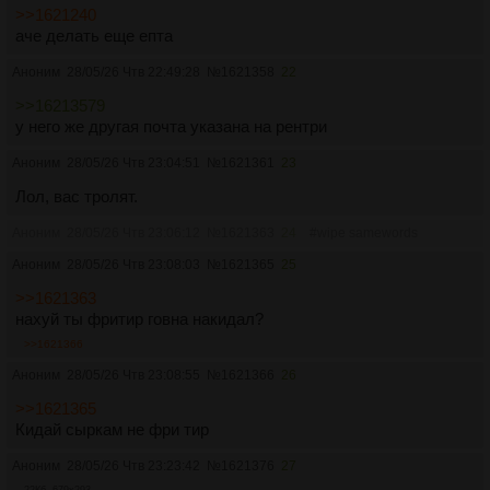
>>1621240
аче делать еще епта
Аноним
28/05/26 Чтв 22:49:28
№
1621358
22
>>16213579
у него же другая почта указана на рентри
Аноним
28/05/26 Чтв 23:04:51
№
1621361
23
Лол, вас тролят.
Аноним
28/05/26 Чтв 23:06:12
№
1621363
24
#wipe samewords
Аноним
28/05/26 Чтв 23:08:03
№
1621365
25
>>1621363
нахуй ты фритир говна накидал?
>>1621366
Аноним
28/05/26 Чтв 23:08:55
№
1621366
26
>>1621365
Кидай сыркам не фри тир
Аноним
28/05/26 Чтв 23:23:42
№
1621376
27