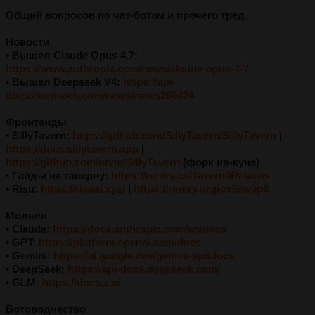
Общий вопросов по чат-ботам и прочего тред.
Новости
• Вышел Claude Opus 4.7:
https://www.anthropic.com/news/claude-opus-4-7
• Вышел Deepseek V4:
https://api-
docs.deepseek.com/news/news260424
Фронтенды
• SillyTavern:
https://github.com/SillyTavern/SillyTavern
|
https://docs.sillytavern.app
|
https://github.com/ntvm/SillyTavern
(форк нв-куна)
• Гайды на таверну:
https://rentry.co/Tavern4Retards
• Risu:
https://risuai.xyz/
|
https://rentry.org/ox5cw9p8
Модели
• Claude:
https://docs.anthropic.com/en/docs
• GPT:
https://platform.openai.com/docs
• Gemini:
https://ai.google.dev/gemini-api/docs
• DeepSeek:
https://api-docs.deepseek.com/
• GLM:
https://docs.z.ai
Ботоводчество