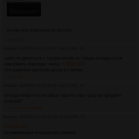
22Кб, 679x293
но как оно ответило по русски
>>1621619
Аноним
28/05/26 Чтв 23:39:14
№
1621383
28
чинк не делиться с тредю ничем но тредю всегда готов
накормить парсеры чинка
>>1621363
это широкая русская душа я считаю
>>1621487
Аноним
28/05/26 Чтв 23:44:25
№
1621386
29
откуда инфа что китайцы парсят наш тред на предмет
ключей?
>>1621393
>>1621396
Аноним
29/05/26 Птн 00:00:16
№
1621393
30
>>1621386
из манямирка очередного шизика