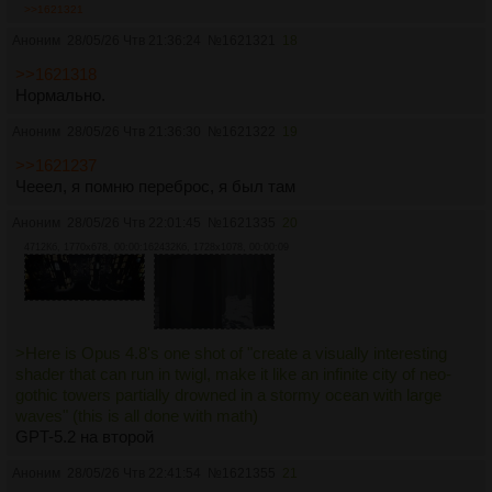
>>1621321
Аноним
28/05/26 Чтв 21:36:24
№
1621321
18
>>1621318
Нормально.
Аноним
28/05/26 Чтв 21:36:30
№
1621322
19
>>1621237
Чееел, я помню переброс, я был там
Аноним
28/05/26 Чтв 22:01:45
№
1621335
20
4712Кб, 1770x678, 00:00:16
2432Кб, 1728x1078, 00:00:09
>Here is Opus 4.8's one shot of "create a visually interesting
shader that can run in twigl, make it like an infinite city of neo-
gothic towers partially drowned in a stormy ocean with large
waves" (this is all done with math)
GPT-5.2 на второй
Аноним
28/05/26 Чтв 22:41:54
№
1621355
21