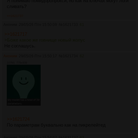
Я понимаю помидоропрокси, но как на ключах могут логи
сливать?
>>1621737
Аноним
29/05/26 Птн 15:50:09
№
1621733
61
>>1621717
>Боже какое же говнище новый жопус
Не соглашусь.
Аноним
29/05/26 Птн 15:50:17
№
1621734
62
107Кб, 779x939
>>1621724
По параметрам буквально как на пикрелейтед
Аноним
29/05/26 Птн 15:54:07
№
1621737
63