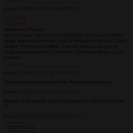
>>1621396
Аноним
29/05/26 Птн 00:03:20
№
1621396
31
>>1621386
>>1621393
здорова хлебушки
это че сложно настроить автопарсеры известных помоек
вроде форчка и мейлача? просто база для скрапера 1 лвла
прикол что если хагинфейс и гитхаб выжаты досуха то
сюда на рандоме может залететь что угодно вплоть до т5
ключей
>>1621489
Аноним
29/05/26 Птн 01:37:46
№
1621437
32
Помидор, запусти пожалуйста. Четвертый раз пишу.
Аноним
29/05/26 Птн 04:55:49
№
1621465
33
Аноны, че по новому опусу? Изменилось что или такое же
г?
Аноним
29/05/26 Птн 05:52:14
№
1621475
34
55Кб, 657x846