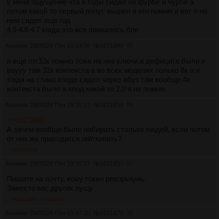
у меня ощущение что я годы сидел на фурбе и чурбе а
потом какой то первый попус вышел я его помню и вот я на
нем сидел еще год
4.5 4.6 4.7 когда это все появилось бля
Аноним
29/05/26 Птн 19:14:06
№
1621846
95
я еще гпт32к помню тоже на нее ключи в дефиците были и
ваууу там 32к контекста а во всех моделях только 8к а я
тогда на слако клоде сидел через абуз там вообще 4к
контекста было а клод какой то 2.0 я не помню
Аноним
29/05/26 Птн 19:25:22
№
1621850
96
>>1621840
А зачем вообще было набирать столько людей, если потом
от них же приходится гейткипить?
>>1621870
Аноним
29/05/26 Птн 19:35:37
№
1621857
97
Пишите на почту, кому токен реворкнуиь.
Заместо вас других пущу
>>1621893
>>1621907
Аноним
29/05/26 Птн 19:47:20
№
1621870
98