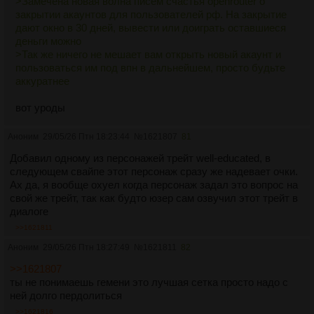
>Замечена новая волна писем счастья openrouter о
закрытии акаунтов для пользователей рф. На закрытие
дают окно в 30 дней, вывести или доиграть оставшиеся
деньги можно
>Так же ничего не мешает вам открыть новый акаунт и
пользоваться им под впн в дальнейшем, просто будьте
аккуратнее
вот уроды
Аноним
29/05/26 Птн 18:23:44
№
1621807
81
Добавил одному из персонажей трейт well-educated, в
следующем свайпе этот персонаж сразу же надевает очки.
Ах да, я вообще охуел когда персонаж задал это вопрос на
свой же трейт, так как будто юзер сам озвучил этот трейт в
диалоге
>>1621811
Аноним
29/05/26 Птн 18:27:49
№
1621811
82
>>1621807
ты не понимаешь гемени это лучшая сетка просто надо с
ней долго пердолиться
>>1621816