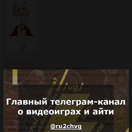
>>1621565
ah, ny da izvini не вспоминаю про п
ом
идоров
ещё был такой гулаг там сливали логпак прошлой осенью
в наглую ваще на похуй
тогда ещё узнали о предпочтениях сисунь и ахуели
>>1621572
>>1621575
>>1622109
Аноним
29/05/26 Птн 11:10:57
№
1621572
45
>>1621568
помоему это не с гулага, а с другой рандомной прокси был
слив, там еще засветились анончики играющие с куколд-
инжектами от ремиксера