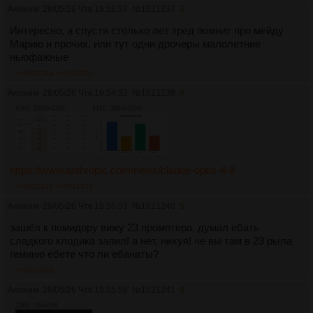
Аноним
28/05/26 Чтв 19:52:57
№
1621237
3
Интересно, а спустя столько лет тред помнит про мейду
Марию и прочих, или тут одни дрочеры малолетние
ньюфажные
>>1621244
>>1621322
Аноним
28/05/26 Чтв 19:54:32
№
1621239
4
65Кб, 2600x1392
41Кб, 3840x2160
https://www.anthropic.com/news/claude-opus-4-8
>>1621241
>>1621272
Аноним
28/05/26 Чтв 19:55:33
№
1621240
5
зашёл к помидору вижу 23 промптера, думал ебать
сладкого клодика залил! а нет, нихуя! че вы там в 23 рыла
геминю ебете что ли ебанаты?
>>1621355
Аноним
28/05/26 Чтв 19:55:58
№
1621241
6
33Кб, 394x394