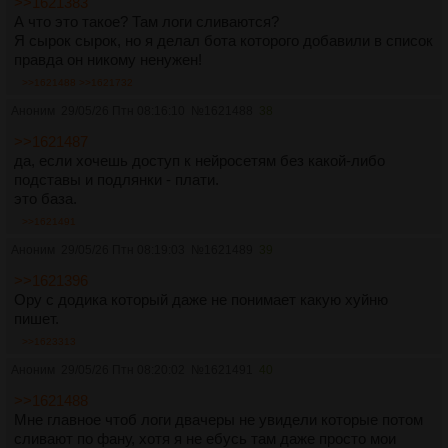
>>1621383
А что это такое? Там логи сливаются?
Я сырок сырок, но я делал бота которого добавили в список
правда он никому ненужен!
>>1621488
>>1621732
Аноним
29/05/26 Птн 08:16:10
№
1621488
38
>>1621487
да, если хочешь доступ к нейросетям без какой-либо
подставы и подлянки - плати.
это база.
>>1621491
Аноним
29/05/26 Птн 08:19:03
№
1621489
39
>>1621396
Ору с додика который даже не понимает какую хуйню
пишет.
>>1623313
Аноним
29/05/26 Птн 08:20:02
№
1621491
40
>>1621488
Мне главное чтоб логи двачеры не увидели которые потом
сливают по фану, хотя я не ебусь там даже просто мои