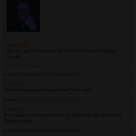
>>1621239
Вот это да!! Улучшение аж на 2% по бенчам!! Дарио
гений!!
>>1621242
>>1621249
Аноним
28/05/26 Чтв 19:57:07
№
1621242
7
>>1621241
Это чё коронки у него на зубах? Хуя крут
Аноним
28/05/26 Чтв 19:57:18
№
1621244
8
>>1621237
В основном сырки да залетухи. Немногие застали Кузю
Пигмиллиона.
Аноним
28/05/26 Чтв 19:59:46
№
1621249
9