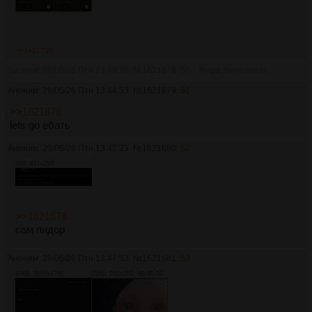
>>1621729
Аноним
29/05/26 Птн 13:43:36
№
1621678
50
#wipe samewords
Аноним
29/05/26 Птн 13:44:53
№
1621679
51
>>1621678
lets go ебать
Аноним
29/05/26 Птн 13:47:23
№
1621680
52
9Кб, 831x205
>>1621678
сам пидор
Аноним
29/05/26 Птн 13:47:53
№
1621681
53
43Кб, 1150x1780
70Кб, 232x202, 00:00:02