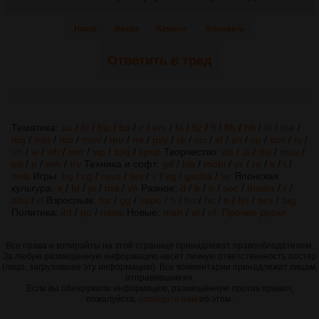
Назад
Вверх
Каталог
Обновить
Ответить в тред
Тематика:
au
/
bi
/
biz
/
bo
/
c
/
em
/
fa
/
fiz
/
fl
/
ftb
/
hh
/
hi
/
me
/
mg
/
mlp
/
mo
/
mov
/
mu
/
ne
/
psy
/
re
/
sci
/
sf
/
sn
/
sp
/
spc
/
tv
/
un
/
w
/
wh
/
wm
/
wp
/
zog
/
kpop
Творчество:
de
/
di
/
diy
/
mus
/
pa
/
p
/
wrk
/
trv
Техника и софт:
gd
/
hw
/
mobi
/
pr
/
ra
/
s
/
t
/
web
Игры:
bg
/
cg
/
ruvn
/
tes
/
v
/
vg
/
gacha
/
wr
Японская
культура:
a
/
fd
/
ja
/
ma
/
vn
Разное:
d
/
b
/
o
/
soc
/
media
/
r
/
abu
/
rf
Взрослым:
fur
/
gg
/
vape
/
h
/
ho
/
hc
/
e
/
fet
/
sex
/
fag
Политика:
int
/
po
/
news
Новые:
man
/
ai
/
nf
Прочие доски
Все права и копирайты на этой странице принадлежат правообладателям.
За любую размещенную информацию несет личную ответственность постер
(лицо, загрузившее эту информацию). Все комментарии принадлежат лицам,
отправившим их.
Если вы обнаружили информацию, размещённую против правил,
пожалуйста,
сообщите нам
об этом.