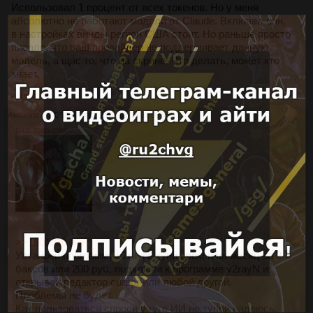
Использовал 1 процент от всех токенов. Но у меня
абсолютно не работают модели от Claude. Включал впн,
в настройках винды регион США стоит. Но раньше просто
писало, что ваш провайдер не поддерживает данную
модель, а щас то, что на скрине. Что делать, может кто
знает.
>>1606663
Аноним
07/05/26 Чтв 12:08:16
№
1606663
2
67Кб, 1080x1080
>>1601030 (OP)
Установи программу v2rayN, купи прокси на месяц за 2-5
баксов или 200 руб, подключи к программе v2rayN и
открывай редактор cursor или любой другой.
Проблемы не будет.
Как пользоваться спроси у гугл ИИ не тупой надеюсь.