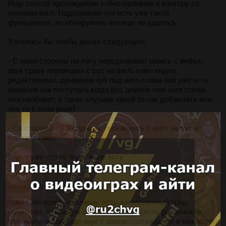
Ищу способ прохождения собеседования в контору со
знанием англ. Подозреваю что есть уже такой
функционал, но обнаружить его еще не удалось.
Хотелось бы чтобы делал следующее:
- С моей стороны на лету переделывал запись с вебки,
звук сразу переводил с рус на англ, само видео
редактировал, движение губ под англ слова (мб уже есть
решения как поступать когда рус длинне чем англ слова
или наоборот, в таких случаях какой то лаг добавлять или
что то в этом роде)
- Со стороны собеседника, переводить с англ на рус и
подавать мне.
Вдруг уже что то подобноее есть
>>1611751
Аноним
21/04/26 Втр 21:45:07
№
1593661
2
сажи говнотреду лишнему. есть закрепленный тред
такого нет, максимум ИИ для собесов (есть росиянские
платные аналоги) где звук с компа считывается и микрофон