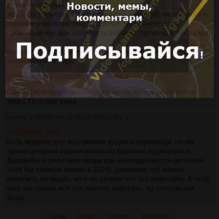
с твоего стороны
задаёшь промптом что ты хохол не знающий английского и
экраном выдавать текст, удобная транслитерация,
произношение (как напиздеть в ответ), перевод и так далее.
если и есть синхронное говно, то оно говно и рекрутерам
такое нахуй не надо
Аноним
23/04/26 Чтв 00:55:21
№
1594994
3
Свободно владею английским, но на интервью никто не
зовёт. Поэтому сажа
Аноним
14/05/26 Чтв 10:45:13
№
1611751
4
>>1592407 (OP)
Есть модели для восприятия аудио и переввода, но им
нужна цельная ограниченная по времени аудиозапись.
Дипфейки в реалтайм вроде как накладываются (вспомни
хотя бы прямую линию в 2024), движение губ можно
изменить на видео, но я не уверен что это реалтайм. А чтоб
ещё заставить всё этл вместе работать, ну это совсем
беда.
Назад
Вверх
Каталог
Обновить