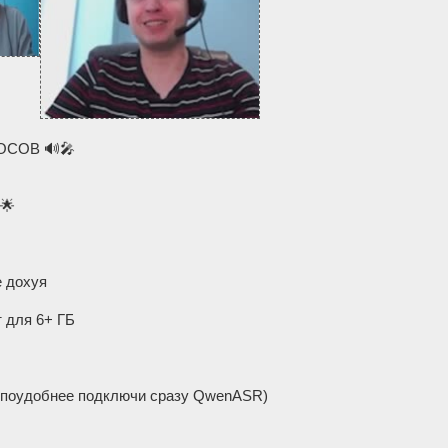
СОВ 🔊🎤
🌟
е дохуя
т для 6+ ГБ
шь поудобнее подключи сразу QwenASR)