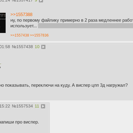
51:24
№
1557417
9
>>1557388
ну, по первому файлику примерно в 2 раза медленнее работа
использует...
(в графе 3д ничего не показывает, только по 
>>1557438
>>1557836
01:58
№
1557438
10
.
?
но показывать, переключи на куду. А виспер цпп 3д нагружал?
15:22
№
1557534
11
напиши про виспер.