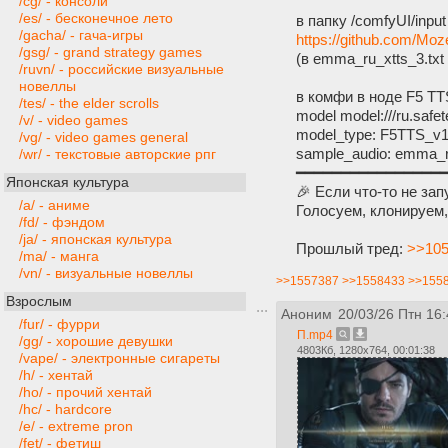
/cg/ - консоли
/es/ - бесконечное лето
в папку /comfyUI/inpu
/gacha/ - гача-игры
https://github.com/Moze
/gsg/ - grand strategy games
(в emma_ru_xtts_3.tx
/ruvn/ - российские визуальные
новеллы
в комфи в ноде F5 TT
/tes/ - the elder scrolls
model model:///ru.safe
/v/ - video games
model_type: F5TTS_v
/vg/ - video games general
sample_audio: emma_r
/wr/ - текстовые авторские рпг
━━━━━━━━━━━━━━━━
Японская культура
🎉 Если что-то не за
/a/ - аниме
Голосуем, клонируем, 
/fd/ - фэндом
/ja/ - японская культура
Прошлый тред:
>>105
/ma/ - манга
/vn/ - визуальные новеллы
>>1557387
>>1558433
>>155
Взрослым
Аноним
20/03/26 Птн 16:
/fur/ - фурри
П.mp4
/gg/ - хорошие девушки
4803Кб, 1280x764, 00:01:38
/vape/ - электронные сигареты
/h/ - хентай
/ho/ - прочий хентай
/hc/ - hardcore
/e/ - extreme pron
/fet/ - фетиш