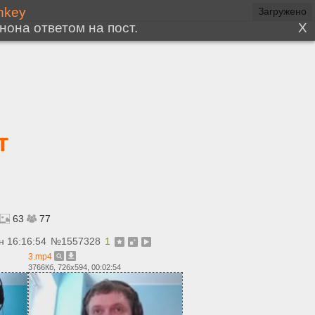
т
63
77
н 16:16:54
№
1557328
1
3.mp4
3766Кб, 726x594, 00:02:54