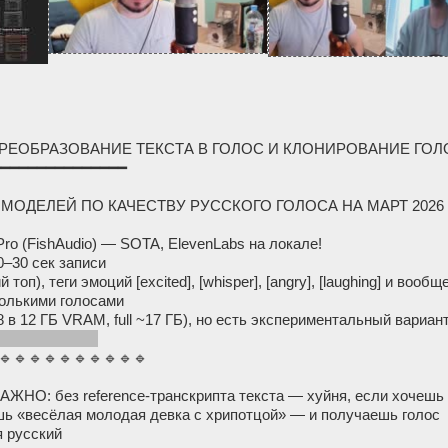
РЕОБРАЗОВАНИЕ ТЕКСТА В ГОЛОС И КЛОНИРОВАНИЕ ГОЛО
━━━━━━━━━━━━━━━
 МОДЕЛЕЙ ПО КАЧЕСТВУ РУССКОГО ГОЛОСА НА МАРТ 2026 
Pro (FishAudio) — SOTA, ElevenLabs на локале!
0–30 сек записи
топ), теги эмоций [excited], [whisper], [angry], [laughing] и вообщ
олькими голосами
 в 12 ГБ VRAM, full ~17 ГБ), но есть экспериментальный вариан
igomatta/s2.cpp
🔹🔹🔹🔹🔹🔹🔹🔹🔹🔹
(ВАЖНО: без reference-транскрипта текста — хуйня, если хоче
шь «весёлая молодая девка с хрипотцой» — и получаешь голос
я русский