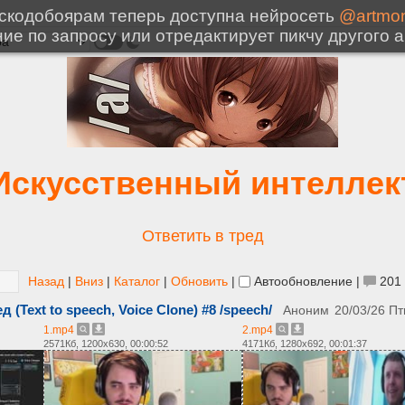
Искусственный интеллек
Ответить в тред
Назад
|
Вниз
|
Каталог
|
Обновить
|
Автообновление
|
201
(Text to speech, Voice Clone) #8 /speech/
Аноним
20/03/26 Пт
1.mp4
2.mp4
2571Кб, 1200x630, 00:00:52
4171Кб, 1280x692, 00:01:37