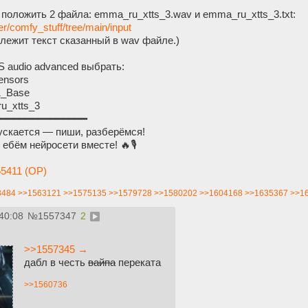
t положить 2 файла: emma_ru_xtts_3.wav и emma_ru_xtts_3.txt:
r/comfy_stuff/tree/main/input
t лежит текст сказанный в wav файле.)
S audio advanced выбрать:
tensors
1_Base
u_xtts_3
━━━━━━━━━━━━━━━
пускается — пиши, разберёмся!
ебём нейросети вместе! 🔥🎙️
5411 (OP)
8484
>>1563121
>>1575135
>>1579728
>>1580202
>>1604168
>>1635367
>>1
40:08
№
1557347
2
>>1557345 →
дабл в честь
вайпа
переката
>>1560736