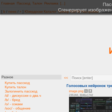
Главная
Пасскод
Талон
Реклама
[...]
[
b
/
news
/
+
]
Юзердоски
Каталог
Трекер
NSFW
Настройки
Разное
<<
Купить пасскод
Голосовых нейронок тред 
Купить талон
Залогинить пасскод
image.png
2351Кб, 3046x1742
/d/ - дискуссии о два.ч
/b/ - бред
/o/ - оэкаки
/soc/ - общение