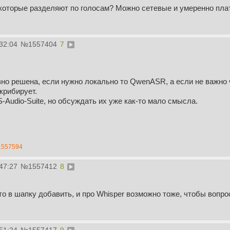
 которые разделяют по голосам? Можно сетевые и умеренно плат
32:04
№
1557404
7
но решена, если нужно локально то QwenASR, а если не важно 
скрибирует.
S-Audio-Suite, но обсуждать их уже как-то мало смысла.
1557594
47:27
№
1557412
8
то в шапку добавить, и про Whisper возможно тоже, чтобы воп