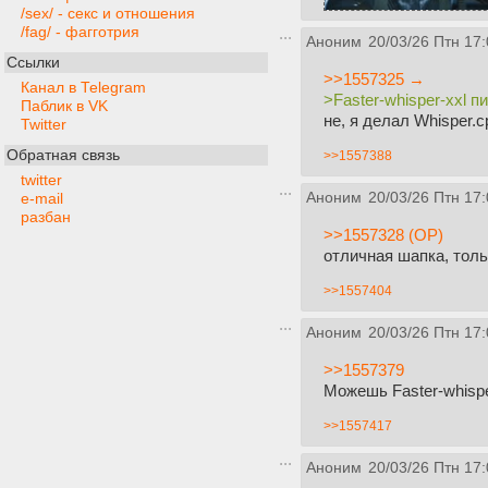
/sex/ - секс и отношения
/fag/ - фагготрия
Аноним
20/03/26 Птн 17:
Ссылки
>>1557325 →
Канал в Telegram
>Faster-whisper-xxl 
Паблик в VK
не, я делал Whisper.c
Twitter
Обратная связь
>>1557388
twitter
Аноним
20/03/26 Птн 17:
e-mail
разбан
>>1557328 (OP)
отличная шапка, толь
>>1557404
Аноним
20/03/26 Птн 17:
>>1557379
Можешь Faster-whispe
>>1557417
Аноним
20/03/26 Птн 17: