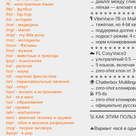
→ диалог между спик
/fl/ - иностранные языки
→ лёгкая — влезает 
/ftb/ - футбол
🔹🔹🔹🔹🔹🔹🔹🔹🔹🔹
/hh/ - hip-hop
🎙️ VibeVoice-7B от М
/hi/ - история
→ тяжёлая, но 4-bit к
/me/ - медицина
/mg/ - магия
→ поддержка долгих 
/mlp/ - my little pony
→ подкаст-режим: 4 
/mo/ - мотоциклы
→ норм клонирование
/mov/ - Фильмы
🔹🔹🔹🔹🔹🔹🔹🔹🔹🔹
/mu/ - музыка
☁️ FL CosyVoice3
/ne/ - животные и природа
→ ультралёгкий 0.5 —
/psy/ - психология
→ 9 языков, включая
/re/ - религия
→ zero-shot клон от 
/sci/ - наука
🔹🔹🔹🔹🔹🔹🔹🔹🔹🔹
/sf/ - научная фантастика
/sn/ - паранормальные явления
🌍 Chatterbox Multilin
/sp/ - спорт
→ zero-shot клониров
/spc/ - космос и астрономия
🎤 F5-tts
/tv/ - тв и кино
→ zero-shot клониров
/un/ - образование
→ официально русски
/w/ - оружие
━━━━━━━━━━━━━━━━
/wh/ - warhammer
🚀 КАК ЭТИМ ПОЛЬЗО
/wm/ - военная техника и оружие
/wp/ - обои и высокое разрешение
/zog/ - теории заговора
🔥Вариант «всё в одн
/kpop/ - k-pop