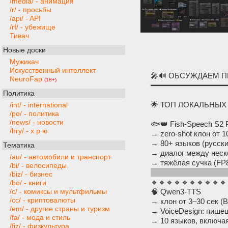
/media/ - анимация
/r/ - просьбы
/api/ - API
/rf/ - убежище
Тивач
Новые доски
Мужикач
Искусственный интеллект
🎤🔊 ОБСУЖДАЕМ П
NeuroFap
(18+)
━━━━━━━━━━━━━━━━
Политика
🌟 ТОП ЛОКАЛЬНЫХ
/int/ - international
/po/ - политика
/news/ - новости
🐟👑 Fish-Speech S2 
/hry/ - х р ю
→ zero-shot клон от 1
→ 80+ языков (русский 
Тематика
→ диалог между неск
/au/ - автомобили и транспорт
→ тяжёлая сучка (FP8
/bi/ - велосипеды
https://github.com/rodr
/biz/ - бизнес
🔹🔹🔹🔹🔹🔹🔹🔹🔹🔹
/bo/ - книги
🧠 Qwen3-TTS
/c/ - комиксы и мультфильмы
/cc/ - криптовалюты
→ клон от 3–30 сек 
/em/ - другие страны и туризм
→ VoiceDesign: пише
/fa/ - мода и стиль
→ 10 языков, включа
/fiz/ - физкультура