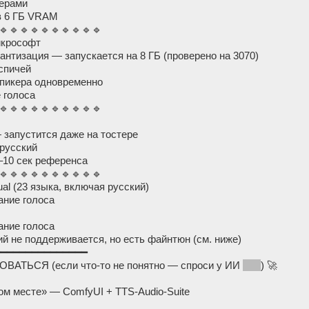
ерами
в 6 ГБ VRAM
🔹🔹🔹🔹🔹🔹🔹🔹🔹🔹
айкрософт
вантизация — запускается на 8 ГБ (проверено на 3070)
спичей
спикера одновременно
 голоса
🔹🔹🔹🔹🔹🔹🔹🔹🔹🔹
 запустится даже на тостере
 русский
3–10 сек референса
🔹🔹🔹🔹🔹🔹🔹🔹🔹🔹
gual (23 языка, включая русский)
ание голоса
ание голоса
й не поддерживается, но есть файнтюн (см. ниже)
━━━━━━━━━━━━━━━
ВАТЬСЯ (если что-то не понятно — спроси у ИИ
лол
) 🚀
ом месте» — ComfyUI + TTS-Audio-Suite