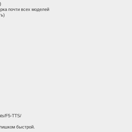
)
рка почти всех моделей
ть)
nts/F5-TTS/
слишком быстрой.