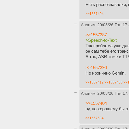
Есть распознавалки,
>>1557404
Аноним
20/03/26 Птн 17:
>>1557387
>Speech-to-Text
Так проблема уже дав
он сам тебе его тран
А так, ASR тоже в TT
>>1557390
Не иронично Gemini.
>>1557412
>>1557438
>>
Аноним
20/03/26 Птн 17:
>>1557404
ну, по хорошему бы э
>>1557534