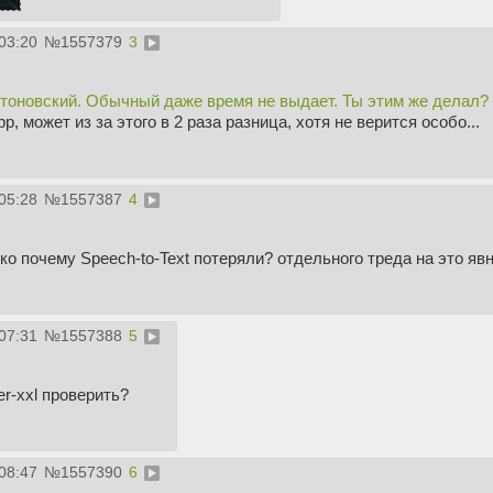
03:20
№
1557379
3
питоновский. Обычный даже время не выдает. Ты этим же делал?
pp, может из за этого в 2 раза разница, хотя не верится особо...
05:28
№
1557387
4
ко почему Speech-to-Text потеряли? отдельного треда на это яв
07:31
№
1557388
5
r-xxl проверить?
08:47
№
1557390
6