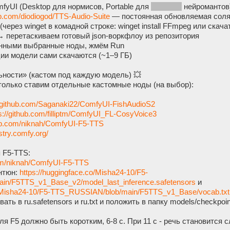
fyUI (Desktop для нормисов, Portable для
здешних
нейромантов
hub.com/diodiogod/TTS-Audio-Suite
— постоянная обновляемая соля
через winget в комадной строке: winget install FFmpeg или скача
→ перетаскиваем готовый json-воркфлоу из репозитория
енными выбранные ноды, жмём Run
ции модели сами скачаются (~1–9 ГБ)
ьности» (кастом под каждую модель) 💥
только ставим отдельные кастомные ноды (на выбор):
//github.com/Saganaki22/ComfyUI-FishAudioS2
s://github.com/filliptm/ComfyUI_FL-CosyVoice3
hub.com/niknah/ComfyUI-F5-TTS
istry.comfy.org/
 F5-TTS:
com/niknah/ComfyUI-F5-TTS
нтюн:
https://huggingface.co/Misha24-10/F5-
n/F5TTS_v1_Base_v2/model_last_inference.safetensors
и
co/Misha24-10/F5-TTS_RUSSIAN/blob/main/F5TTS_v1_Base/vocab.txt
ть в ru.safetensors и ru.txt и положить в папку models/checkpoi
я F5 должно быть коротким, 6-8 c. При 11 c - речь становится 