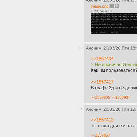
Аноним
20/03/26 Птн 17:
image.png
18Кб, 523x211
Аноним
20/03/26 Птн 18:
>>1557404
> Не иронично Gemini
Как им пользоваться
>>1557417
В графе 3д и не долж
>>1557855
>>1557937
Аноним
20/03/26 Птн 19:
>>1557412
Ты сюда для начала 
>>1557857