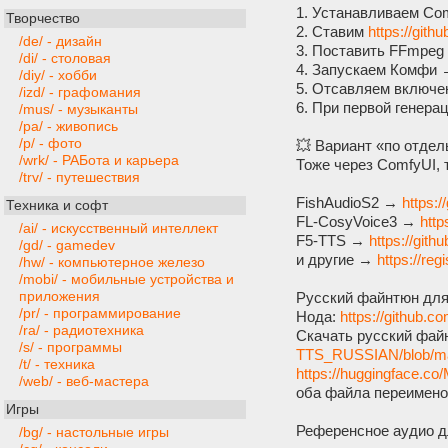
1. Устанавливаем Com
Творчество
2. Ставим
https://git
/de/ - дизайн
3. Поставить FFmpeg (
/di/ - столовая
4. Запускаем Комфи 
/diy/ - хобби
5. Отсавляем включ
/izd/ - графомания
6. При первой генера
/mus/ - музыканты
/pa/ - живопись
/p/ - фото
💥 Вариант «по отдел
/wrk/ - РАБота и карьера
Тоже через ComfyUI, 
/trv/ - путешествия
FishAudioS2 →
https:
Техника и софт
FL-CosyVoice3 →
http
/ai/ - искусственный интеллект
F5-TTS →
https://git
/gd/ - gamedev
и другие →
https://reg
/hw/ - компьютерное железо
/mobi/ - мобильные устройства и
приложения
Русский файнтюн для
/pr/ - программирование
Нода:
https://github.
/ra/ - радиотехника
Скачать русский фай
/s/ - программы
TTS_RUSSIAN/blob/mai
/t/ - техника
https://huggingface.
/web/ - веб-мастера
оба файла переименова
Игры
Референсное аудио дл
/bg/ - настольные игры