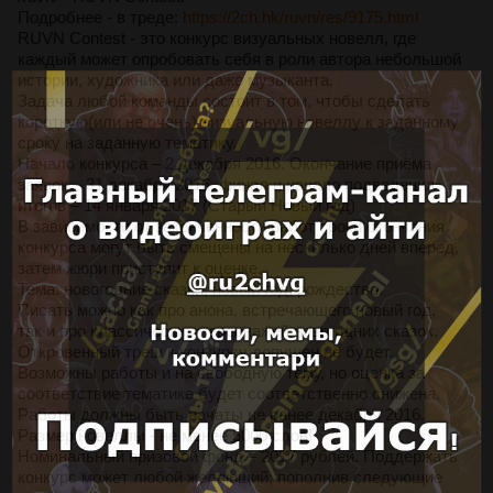
Подробнее - в треде:
https://2ch.hk/ruvn/res/9175.html
RUVN Contest - это конкурс визуальных новелл, где
каждый может опробовать себя в роли автора небольшой
истории, художника или даже музыканта.
Задача любой команды состоит в том, чтобы сделать
короткую(или не очень) визуальную новеллу к заданному
сроку на заданную тематику.
Начало конкурса – 2 декабря 2016. Окончание приёма
заявок – 31 декабря 2016, финал и начало подведения
итогов – 14 января 2017 (Старый Новый год)
В зависимости от законченности работ сроки окончания
конкурса могут быть смещены на несколько дней вперед,
затем жюри приступит к оценке.
Тема: новогодние сказки, новый год, рождество.
Писать можно как про анона, встречающего новый год,
так и про классических персонажей новогодних сказок.
Откровенный треш к конкурсу допущен не будет.
Возможны работы и на свободную тему, но оценка за
соответствие тематике будет соответственно снижена.
Работы должны быть начаты не ранее декабря 2016.
Размер новеллы - не менее 5000 слов!
Номинальный призовой фонд – 2017 рублей. Поддержать
конкурс может любой желающий, пополнив следующие