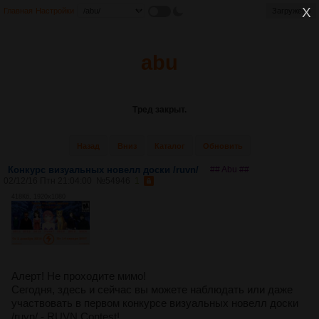
Главная
Настройки
Загружено
abu
Тред закрыт.
Назад
Вниз
Каталог
Обновить
Конкурс визуальных новелл доски /ruvn/
## Abu ##
02/12/16 Птн 21:04:00
№
54946
1
418Кб, 1920x1080
Алерт! Не проходите мимо!
Сегодня, здесь и сейчас вы можете наблюдать или даже
участвовать в первом конкурсе визуальных новелл доски
/ruvn/ - RUVN Contest!