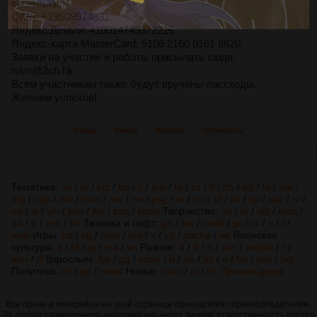
кошельки:
QIWI: +79509974831
Яндекс.Деньги: 410014749372216
Яндекс-карта MasterCard: 5106 2160 0161 8820
Заявки на участие и работы присылать сюда:
ruvn@2ch.hk
Всем участникам также будут вручены пасскоды.
Желаем успехов!
Назад
Вверх
Каталог
Обновить
Тематика:
au
/
bi
/
biz
/
bo
/
c
/
em
/
fa
/
fiz
/
fl
/
ftb
/
hh
/
hi
/
me
/
mg
/
mlp
/
mo
/
mov
/
mu
/
ne
/
psy
/
re
/
sci
/
sf
/
sn
/
sp
/
spc
/
tv
/
un
/
w
/
wh
/
wm
/
wp
/
zog
/
kpop
Творчество:
de
/
di
/
diy
/
mus
/
pa
/
p
/
wrk
/
trv
Техника и софт:
gd
/
hw
/
mobi
/
pr
/
ra
/
s
/
t
/
web
Игры:
bg
/
cg
/
ruvn
/
tes
/
v
/
vg
/
gacha
/
wr
Японская
культура:
a
/
fd
/
ja
/
ma
/
vn
Разное:
d
/
b
/
o
/
soc
/
media
/
r
/
abu
/
rf
Взрослым:
fur
/
gg
/
vape
/
h
/
ho
/
hc
/
e
/
fet
/
sex
/
fag
Политика:
int
/
po
/
news
Новые:
man
/
ai
/
nf
Прочие доски
Все права и копирайты на этой странице принадлежат правообладателям.
За любую размещенную информацию несет личную ответственность постер