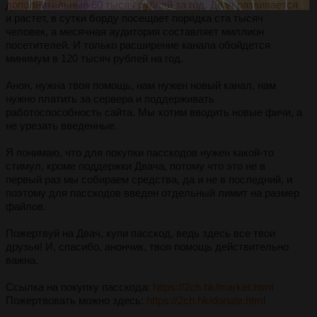
дополнительные 60 тысяч рублей за год. Двач развивается
и растет, в сутки борду посещает порядка ста тысяч
человек, а месячная аудитория составляет миллион
посетителей. И только расширение канала обойдется
минимум в 120 тысяч рублей на год.
Анон, нужна твоя помощь, нам нужен новый канал, нам
нужно платить за сервера и поддерживать
работоспособность сайта. Мы хотим вводить новые фичи, а
не урезать введенные.
Я понимаю, что для покупки пасскодов нужен какой-то
стимул, кроме поддержки Двача, потому что это не в
первый раз мы собираем средства, да и не в последний, и
поэтому для пасскодов введен отдельный лимит на размер
файлов.
Пожертвуй на Двач, купи пасскод, ведь здесь все твои
друзья! И, спасибо, анончик, твоя помощь действительно
важна.
Ссылка на покупку пасскода:
https://2ch.hk/market.html
Пожертвовать можно здесь:
https://2ch.hk/donate.html