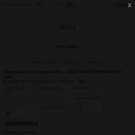
Главная
Настройки
Загружено
abu
Тред закрыт.
Назад
Вниз
Каталог
Обновить
Персональное обращение Абу - СБОР ПОЖЕРТВОВАНИЙ НА
ДВАЧ
## Abu ##
25/09/16 Вск 00:31:11
№
52026
1
318Кб, 954x747
160Кб, 1001x680
121Кб, 739x515
47Кб, 728x90
Привет, анончик.