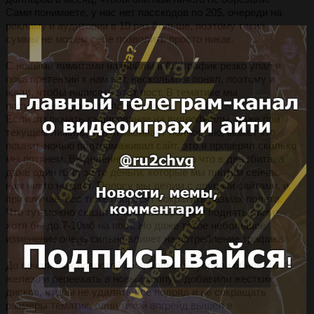
Сами понимаете, у нас нет пасскодов по 20$, очереди на
рекламу и аудитории в 10 раз больше, поэтому такие
суммы не можем себе позволить просто никак.
С новыми лимитами на файлы в /b/, трафик резко упал и
пока претензий к нам нет, насколько я понял, поэтому и
ждал, чтобы написать этот пост. В тематике мы
постарались урезать по минимуму.
Если отключать кэширование на видеофайлы, даже при
текущем лимите, канал забивает полностью, может кто
помнит, ночью подтормаживал сайт, это я проверял сколько
мы потянем. Выделенную полосу не то что в два гбита, а
даже один гбит, за те деньги, которые мы платим сейчас
нам никто не даст. Полосу мы делим с другими сайтами, и
при случае, нас тоже попросят сократить размах полета.
Что тут можно сказать? Мы постараемся поднять лимит
хотя бы до 7-10мб на пост. Но даже такое небольшое
изменение очень сильно влияет на потребление трафика.
До печальных новостей с каналом, мы успели обновить
железо и переехать в новый корпус, добавили жестких
дисков, чтобы не удалять все подряд и не сокращать
размеры тематик, один такой апгрейд вышел в