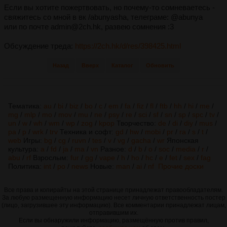
Если вы хотите пожертвовать, но почему-то сомневаетесь -
свяжитесь со мной в вк /abunyasha, телеграме: @abunya
или по почте admin@2ch.hk, развею сомнения :3
Обсуждение треда:
https://2ch.hk/d/res/398425.html
Назад
Вверх
Каталог
Обновить
Тематика:
au
/
bi
/
biz
/
bo
/
c
/
em
/
fa
/
fiz
/
fl
/
ftb
/
hh
/
hi
/
me
/
mg
/
mlp
/
mo
/
mov
/
mu
/
ne
/
psy
/
re
/
sci
/
sf
/
sn
/
sp
/
spc
/
tv
/
un
/
w
/
wh
/
wm
/
wp
/
zog
/
kpop
Творчество:
de
/
di
/
diy
/
mus
/
pa
/
p
/
wrk
/
trv
Техника и софт:
gd
/
hw
/
mobi
/
pr
/
ra
/
s
/
t
/
web
Игры:
bg
/
cg
/
ruvn
/
tes
/
v
/
vg
/
gacha
/
wr
Японская
культура:
a
/
fd
/
ja
/
ma
/
vn
Разное:
d
/
b
/
o
/
soc
/
media
/
r
/
abu
/
rf
Взрослым:
fur
/
gg
/
vape
/
h
/
ho
/
hc
/
e
/
fet
/
sex
/
fag
Политика:
int
/
po
/
news
Новые:
man
/
ai
/
nf
Прочие доски
Все права и копирайты на этой странице принадлежат правообладателям.
За любую размещенную информацию несет личную ответственность постер
(лицо, загрузившее эту информацию). Все комментарии принадлежат лицам,
отправившим их.
Если вы обнаружили информацию, размещённую против правил,