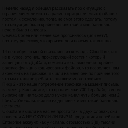
Неделю назад я обещал рассказать про ситуацию с
ограничением лимита на размер прикрепляемых файлов к
постам, к сожалению, тогда не смог этого сделать, потому
что ситуация была крайне непонятной и мне банально
нечего было написать.
Сейчас более или менее все прояснилось (или нет?),
поэтому расскажу, что произошло и почему так вышло.
14 сентября со мной связались из команды Cloudflare, кто
не в курсе, это наш проксирующий хостинг, который
защищает от ДДоСа и, помимо этого, выполняет крайне
важную функцию кэширования файлов, что позволяет нам
экономить на трафике. Вышли на меня они по причине того,
что мы стали потреблять слишком много трафика.
Пикр 2 - это наше потребление трафика на момент письма,
за месяц. Как видите, это практически 700 Терабайт, в ином
выражении, на такое дело нужен канал чуть больше, чем 2
Гбит/с. Удовольствие не из дешевых и мы такой банально
не тянем.
Cloudflare вышли на нас не просто так, в двух словах, они
написали А НЕ ОХУЕЛИ ЛИ ВЫ? И предложили перейти на
Enterprise аккаунт, как у 4chana, стоимостью 3(!!!) тысячи
долларов в месяц, чтобы они нам ничего не обрезали.