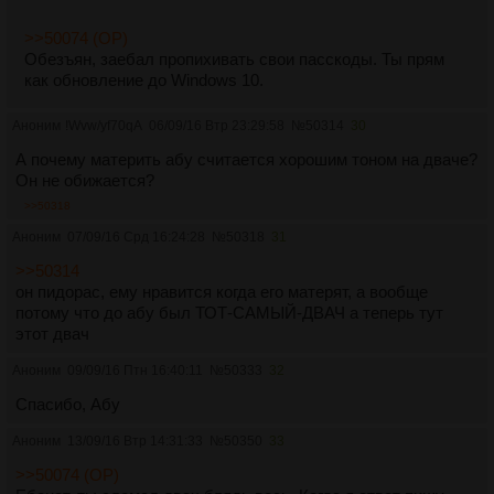
>>50074 (OP)
Обезъян, заебал пропихивать свои пасскоды. Ты прям
как обновление до Windows 10.
Аноним
!Wvw/yf70qA
06/09/16 Втр 23:29:58
№
50314
30
А почему материть абу считается хорошим тоном на дваче?
Он не обижается?
>>50318
Аноним
07/09/16 Срд 16:24:28
№
50318
31
>>50314
он пидорас, ему нравится когда его матерят, а вообще
потому что до абу был ТОТ-САМЫЙ-ДВАЧ а теперь тут
этот двач
Аноним
09/09/16 Птн 16:40:11
№
50333
32
Спасибо, Абу
Аноним
13/09/16 Втр 14:31:33
№
50350
33
>>50074 (OP)