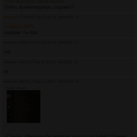
> ИИ ещё кучу багов нашёл.
Опять аугментируешь, содомит?
Аноним
17/09/16 Суб 22:01:16
№
50383
36
>>50074 (OP)
пидорас ты Abu
Аноним
20/09/16 Втр 22:39:06
№
50390
37
roll
Аноним
29/01/17 Вск 12:49:42
№
55302
38
te
Аноним
06/03/17 Пнд 11:48:17
№
55415
39
824Кб, 945x925
Слышь, обезьяна бесноватая, что это за хуйня? Почему