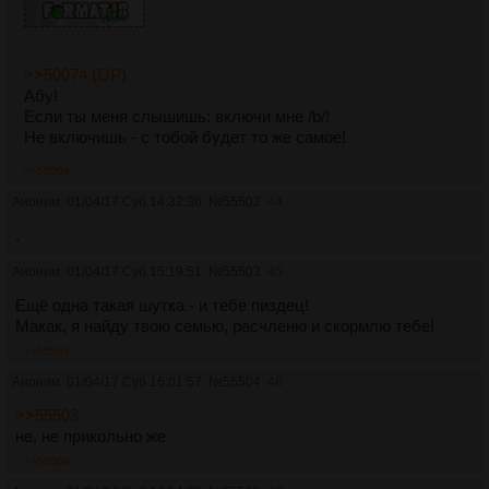
>>50074 (OP)
Абу!
Если ты меня слышишь: включи мне /b/!
Не включишь - с тобой будет то же самое!
>>55506
Аноним
01/04/17 Суб 14:32:36
№
55502
44
.
Аноним
01/04/17 Суб 15:19:51
№
55503
45
Ещё одна такая шутка - и тебе пиздец!
Макак, я найду твою семью, расчленю и скормлю тебе!
>>55504
Аноним
01/04/17 Суб 16:01:57
№
55504
46
>>55503
не, не прикольно же
>>55509