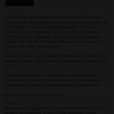
Уба! В Safari невозможно смотреть webm. Приходится
ставить VLC Web Plugin Package, который играет вебм-ку,
если только открыть её в новой вкладке. Это хуйня
полная, как ты понимаешь, и я хочу просто смотреть
webm через vlc web plugin просто нажав на превьюшку
видео. Там, где тип прописан правильно или вообще не
указан, все работает как надо.
Всё дело в том, что на борде неправильно прописан тип
видео, поэтому Safari пытается открывать вебмки в Quick
Time.
Пропиши, пожалуйста, тип видео в каждой вебмке,
сделай по братски. Не хочу переходить на говнохром и
тормозиллу и жоперу и хуяндекс браузер из-за этого.
Аноним
07/07/17 Птн 01:25:10
№
55814
75
>>50074 (OP)
Абу, мочухи беспределят, только взгляни на пикчи, я был
забанен без причины. Я был ОПом innawoods треда.