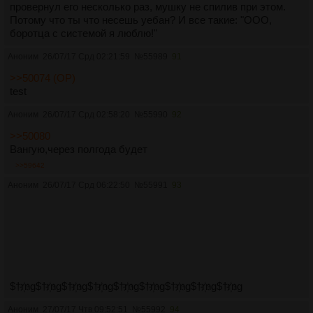
провернул его несколько раз, мушку не спилив при этом.
Потому что ты что несешь уебан? И все такие: "ООО,
боротца с системой я люблю!"
Аноним
26/07/17 Срд 02:21:59
№
55989
91
>>50074 (OP)
test
Аноним
26/07/17 Срд 02:58:20
№
55990
92
>>50080
Вангую,через полгода будет
>>59642
Аноним
26/07/17 Срд 06:22:50
№
55991
93
$†r҉ng$†r҉ng$†r҉ng$†r҉ng$†r҉ng$†r҉ng$†r҉ng$†r҉ng$†r҉ng
Аноним
27/07/17 Чтв 09:52:51
№
55992
94