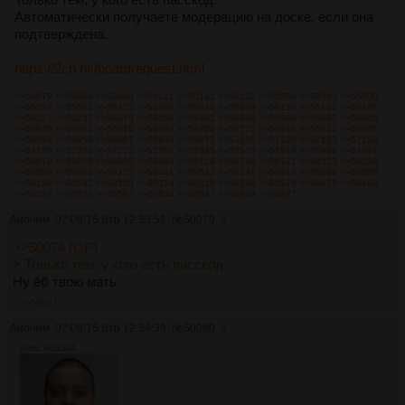
Автоматически получаете модерацию на доске, если она
подтверждена.
https://2ch.hk/boardrequest.html
>>50079
>>50084
>>50099
>>50121
>>50142
>>50282
>>50350
>>50383
>>55500
>>55534
>>55592
>>55775
>>55806
>>55814
>>55989
>>56138
>>56170
>>56185
>>56227
>>56233
>>56279
>>56359
>>56402
>>56434
>>56588
>>56591
>>56605
>>56635
>>56662
>>56676
>>56684
>>56704
>>56772
>>56816
>>56822
>>56845
>>56854
>>56859
>>56907
>>56939
>>56975
>>57106
>>57128
>>57133
>>57153
>>57155
>>57273
>>57275
>>57301
>>57345
>>57543
>>57919
>>57966
>>57997
>>58019
>>58070
>>58085
>>58098
>>58124
>>58168
>>58171
>>58223
>>58230
>>58850
>>59095
>>59122
>>59441
>>59542
>>59741
>>59814
>>59886
>>60036
>>60108
>>60192
>>60203
>>60314
>>60316
>>60358
>>60379
>>60478
>>60493
>>60537
>>60578
>>60587
>>60634
>>60637
>>60649
>>60677
Аноним
02/08/16 Втр 12:33:52
№
50079
2
>>50074 (OP)
> Только тем, у кого есть пасскод
Ну ёб твою мать
>>50087
Аноним
02/08/16 Втр 12:34:39
№
50080
3
24Кб, 401x383