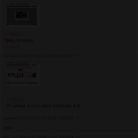
210Кб, 1430x912
>>55814
Тред потерли.
>>55816
Аноним
07/07/17 Птн 01:26:39
№
55816
77
461Кб, 1430x912
>>55815
И сейчас я хоть могу отписать в /d
Аноним
07/07/17 Птн 10:54:19
№
55817
78
test
Аноним
08/07/17 Суб 00:24:58
№
55818
79