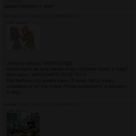
>>56138
Давай поебемся с ним?
Аноним
01/10/17 Вск 12:57:32
№
56155
114
136Кб, 1211x925
Заебало макака, ЧИНИ БЛЯДЬ.
Какого хуя я не могу писать в vg с нулевой прямо в тред?
Мне пишет ЗАПОЛНИТЕ ПОЛЕ ТЕГИ.
Как заебало это кривое говно. Я пишу пасту, и жму
отправить и тут эта хуйня. Нужно копировать, и заходить
в тред.
Аноним
08/10/17 Вск 22:47:32
№
56170
115
143Кб, 600x917