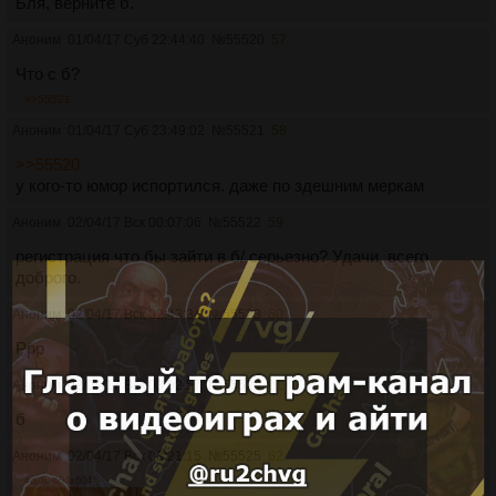
Бля, верните б.
Аноним
01/04/17 Суб 22:44:40
№
55520
57
Что с б?
>>55521
Аноним
01/04/17 Суб 23:49:02
№
55521
58
>>55520
у кого-то юмор испортился. даже по здешним меркам
Аноним
02/04/17 Вск 00:07:06
№
55522
59
регистрация что бы зайти в б/ серьезно? Удачи, всего
доброго.
Аноним
02/04/17 Вск 02:43:34
№
55523
60
Ppp
Аноним
02/04/17 Вск 03:02:57
№
55524
61
б
Аноним
02/04/17 Вск 03:21:15
№
55525
62
40Кб, 604x604