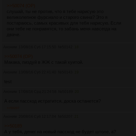
>>50074 (OP)
слушай, ты не против, что я тебе нарисую это
великолепное фурсиало и старого свина? Это я
постараюсь, самых красивых для тебя нарисую. Если
они тебе не понравятся, то забань меня навсегда на
дваче.
Аноним
13/08/16 Суб 17:15:50
№
50142
18
>>50074 (OP)
Макака, пиздуй в ЖЖ с такой хуитой.
Аноним
13/08/16 Суб 22:41:40
№
50143
19
test
Аноним
17/08/16 Срд 21:24:58
№
50189
20
А если пасскод истратится, доска останется?
>>50207
Аноним
20/08/16 Суб 12:17:04
№
50207
21
>>50189
А у тебя, денег на новый пасскод не будет штоле, а?