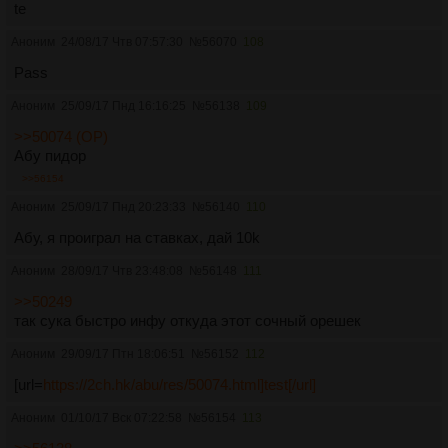
te
Аноним
24/08/17 Чтв 07:57:30
№
56070
108
Pass
Аноним
25/09/17 Пнд 16:16:25
№
56138
109
>>50074 (OP)
Абу пидор
>>56154
Аноним
25/09/17 Пнд 20:23:33
№
56140
110
Абу, я проиграл на ставках, дай 10k
Аноним
28/09/17 Чтв 23:48:08
№
56148
111
>>50249
так сука быстро инфу откуда этот сочный орешек
Аноним
29/09/17 Птн 18:06:51
№
56152
112
[url=
https://2ch.hk/abu/res/50074.html]test[/url]
Аноним
01/10/17 Вск 07:22:58
№
56154
113