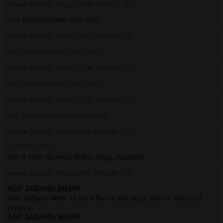
Аноним
09/10/17 Пнд 22:10:26
№
56177
117
Абу
благословил этот пост
Аноним
09/10/17 Пнд 22:11:03
№
56178
118
Абу
благословил
этот
пост
Аноним
09/10/17 Пнд 22:12:08
№
56179
119
Абу
благословил
этот
пост
Аноним
09/10/17 Пнд 22:12:25
№
56180
120
Абу
благословил
этот
пост
Аноним
12/10/17 Чтв 00:33:25
№
56185
121
>>50074 (OP)
абу я тебе на лицо блять сяду. пидарас
Аноним
12/10/17 Чтв 14:19:57
№
56186
122
АБУ ЗАБАНЬ МЕНЯ
Абу, забань меня на хотя бы на месяц, я уже не могу тут
сидеть.
АБУ ЗАБАНЬ МЕНЯ