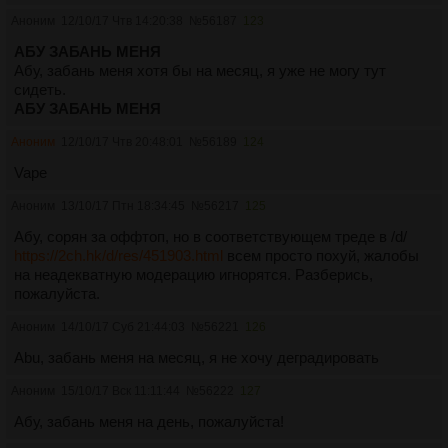
Аноним
12/10/17 Чтв 14:20:38
№
56187
123
АБУ ЗАБАНЬ МЕНЯ
Абу, забань меня хотя бы на месяц, я уже не могу тут
сидеть.
АБУ ЗАБАНЬ МЕНЯ
Аноним
12/10/17 Чтв 20:48:01
№
56189
124
Vape
Аноним
13/10/17 Птн 18:34:45
№
56217
125
Абу, сорян за оффтоп, но в соответствующем треде в /d/
https://2ch.hk/d/res/451903.html
всем просто похуй, жалобы
на неадекватную модерацию игнорятся. Разберись,
пожалуйста.
Аноним
14/10/17 Суб 21:44:03
№
56221
126
Abu, забань меня на месяц, я не хочу деградировать
Аноним
15/10/17 Вск 11:11:44
№
56222
127
Абу, забань меня на день, пожалуйста!