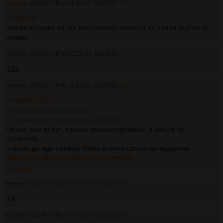
Аноним
02/04/17 Вск 14:45:41
№
55536
66
>>55534
макак видимо после вчерашней новости из запоя выйти не
может
Аноним
04/04/17 Втр 20:16:19
№
55539
67
123
Аноним
20/04/17 Чтв 18:14:43
№
55592
68
>>50074 (OP)
>создавать юзердоски
>Только тем, у кого есть пасскод.
не им, они могут только реквестировать, и нихуя не
получить.
и вообще иди снимай баны и чини своих мочедаунов
https://2ch.hk/d/res/445421.html#445421
>>55595
Аноним
21/04/17 Птн 17:06:03
№
55594
69
ти
Аноним
21/04/17 Птн 17:15:35
№
55595
70