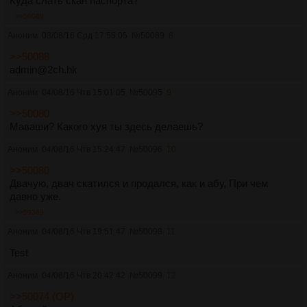
Куда слать скан паспорта?
>>50089
Аноним
03/08/16 Срд 17:55:05
№
50089
8
>>50088
admin@2ch.hk
Аноним
04/08/16 Чтв 15:01:05
№
50095
9
>>50080
Маваши? Какого хуя ты здесь делаешь?
Аноним
04/08/16 Чтв 15:24:47
№
50096
10
>>50080
Двачую, двач скатился и продался, как и абу, При чем
давно уже.
>>59369
Аноним
04/08/16 Чтв 19:51:47
№
50098
11
Test
Аноним
04/08/16 Чтв 20:42:42
№
50099
12
>>50074 (OP)