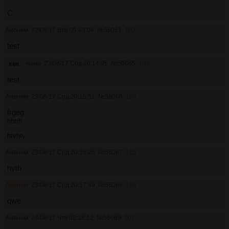
C
Аноним
22/08/17 Втр 09:43:04
№
56061
102
test
кек
мама
23/08/17 Срд 20:14:05
№
56065
103
test
Аноним
23/08/17 Срд 20:15:51
№
56066
104
frgeg
hhtrh
htyhty
Аноним
23/08/17 Срд 20:16:28
№
56067
105
hyth
Аноним
23/08/17 Срд 20:17:49
№
56068
106
qwe
Аноним
24/08/17 Чтв 05:28:12
№
56069
107