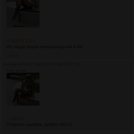
>>50074 (OP)
Аб,пидор,верни анимублядский в /b/!
>>56175
Аноним
09/10/17 Пнд 12:17:57
№
56175
116
440Кб, 500x500
>>56170
Повесил шарфик, добра тебе:3