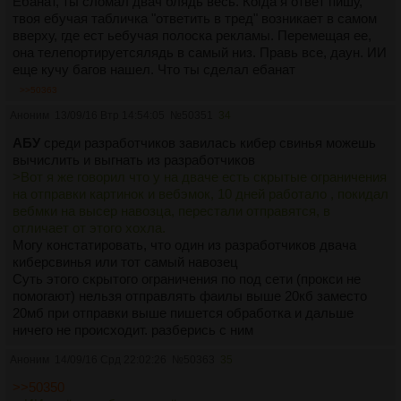
Ебанат, ты сломал двач блядь весь. Когда я ответ пишу,
твоя ебучая табличка "ответить в тред" возникает в самом
вверху, где ест ьебучая полоска рекламы. Перемещая ее,
она телепортируетсялядь в самый низ. Правь все, даун. ИИ
еще кучу багов нашел. Что ты сделал ебанат
>>50363
Аноним
13/09/16 Втр 14:54:05
№
50351
34
АБУ
среди разработчиков завилась кибер свинья можешь
вычислить и выгнать из разработчиков
>Вот я же говорил что у на дваче есть скрытые ограничения
на отправки картинок и вебэмок, 10 дней работало , покидал
вебмки на высер навозца, перестали отправятся, в
отличает от этого хохла.
Могу констатировать, что один из разработчиков двача
киберсвинья или тот самый навозец
Суть этого скрытого ограничения по под сети (прокси не
помогают) нельзя отправлять фаилы выше 20кб заместо
20мб при отправки выше пишется обработка и дальше
ничего не происходит. разберись с ним
Аноним
14/09/16 Срд 22:02:26
№
50363
35
>>50350