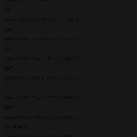
test
Аноним
08/07/17 Суб 08:10:42
№
55819
80
test
Аноним
08/07/17 Суб 20:42:59
№
55881
81
test
Аноним
10/07/17 Пнд 19:17:24
№
55952
82
fgdf
Аноним
11/07/17 Втр 20:19:49
№
55957
83
test
Аноним
12/07/17 Срд 13:09:38
№
55960
84
Тест
Аноним
13/07/17 Чтв 01:22:17
№
55962
85
nnnkldafug
Аноним
13/07/17 Чтв 15:36:18
№
55963
86