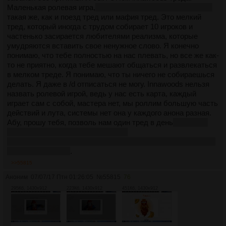
Маленькая ролевая игра,
хотя можно считать ее рулеткой,
такая же, как и поезд тред или мафия тред. Это мелкий
тред, который иногда с трудом собирает 10 игроков и
частенько засирается любителями реализма, которые
умудряются вставить свое ненужное слово. Я конечно
понимаю, что тебе полностью на нас плевать, но все же как-
то не приятно, когда тебе мешают общаться и развлекаться
в мелком треде. Я понимаю, что ты ничего не собираешься
делать. Я даже в /d отписаться не могу. Innawoods нельзя
назвать ролевой игрой, ведь у нас есть карта, каждый
играет сам с собой, мастера нет, мы роллим большую часть
действий и лута, системы нет она у каждого анона разная.
Абу, прошу тебя, позволь нам один тред в день
, было бы
круто, если бы мы могли выбрать,
запилить иннавудс или фэнтези тред, но я понимаю, что ты
не расщедришься
.
>>55815
Аноним
07/07/17 Птн 01:26:05
№
55815
76
295Кб, 1430x912
223Кб, 1430x912
451Кб, 1430x912