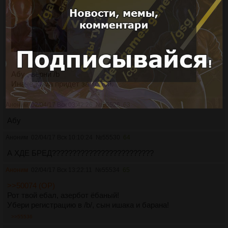
Абу , верни /b
Иначе Кама придет за тобой.
Аноним
02/04/17 Вск 03:42:26
№
55526
63
Абу
Аноним
02/04/17 Вск 10:10:24
№
55530
64
А ХДЕ БРЕД?????????????????????????
Аноним
02/04/17 Вск 13:22:11
№
55534
65
>>50074 (OP)
Рот твой ебал, азербот ёбаный!
Убери регистрацию в /b/, сын ишака и барана!
>>55536