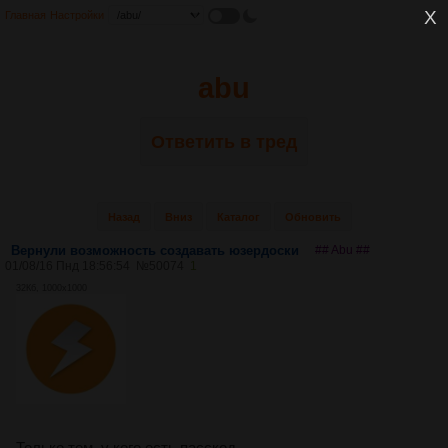
Главная
Настройки
abu
Ответить в тред
Назад
Вниз
Каталог
Обновить
Вернули возможность создавать юзердоски
## Abu ##
01/08/16 Пнд 18:56:54
№
50074
1
32Кб, 1000x1000
Только тем, у кого есть пасскод.