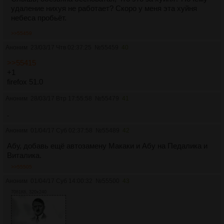
удаление нихуя не работает? Скоро у меня эта хуйня
небеса пробьёт.
>>55459
Аноним
23/03/17 Чтв 02:37:25
№
55459
40
>>55415
+1
firefox 51.0
Аноним
28/03/17 Втр 17:55:58
№
55479
41
.
Аноним
01/04/17 Суб 02:37:58
№
55489
42
Абу, добавь ещё автозамену Макаки и Абу на Педалика и
Виталика.
>>55505
Аноним
01/04/17 Суб 14:00:32
№
55500
43
7081Кб, 320x240