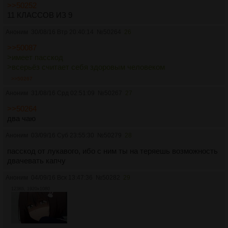
>>50252
11 КЛАССОВ ИЗ 9
Аноним
30/08/16 Втр 20:40:14
№
50264
26
>>50087
>имеет пасскод
>всерьёз считает себя здоровым человеком
>>50267
Аноним
31/08/16 Срд 02:51:09
№
50267
27
>>50264
два чаю
Аноним
03/09/16 Суб 23:55:30
№
50279
28
пасскод от лукавого, ибо с ним ты на теряешь возможность
двачевать капчу
Аноним
04/09/16 Вск 13:47:36
№
50282
29
123Кб, 1920x1080