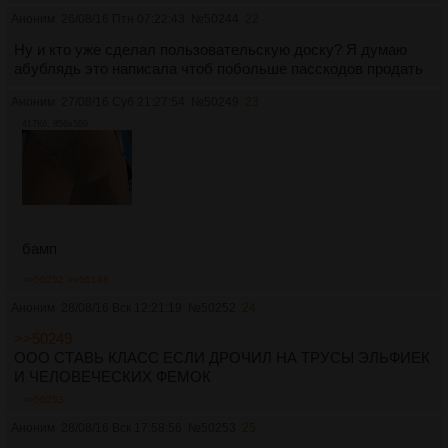
Аноним
26/08/16 Птн 07:22:43
№
50244
22
Ну и кто уже сделал пользовательскую доску? Я думаю
абублядь это написала чтоб побольше пасскодов продать
Аноним
27/08/16 Суб 21:27:54
№
50249
23
417Кб, 856x589
бамп
>>50252
>>56148
Аноним
28/08/16 Вск 12:21:19
№
50252
24
>>50249
ООО СТАВЬ КЛАСС ЕСЛИ ДРОЧИЛ НА ТРУСЫ ЭЛЬФИЕК
И ЧЕЛОВЕЧЕСКИХ ФЕМОК
>>50253
Аноним
28/08/16 Вск 17:58:56
№
50253
25