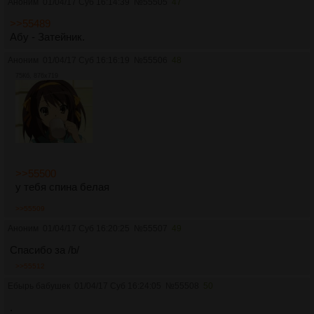
Аноним
01/04/17 Суб 16:14:39
№
55505
47
>>55489
Абу - Затейник.
Аноним
01/04/17 Суб 16:16:19
№
55506
48
75Кб, 876x719
>>55500
у тебя спина белая
>>55509
Аноним
01/04/17 Суб 16:20:25
№
55507
49
Спасибо за /b/
>>55512
Ебырь бабушек
01/04/17 Суб 16:24:05
№
55508
50
.