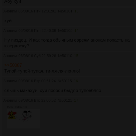
Абу хуй
Аноним
05/08/16 Птн 12:31:01
№
50101
13
хуй
Аноним
05/08/16 Птн 22:40:39
№
50105
14
Ну пиздец. И как тогда обычным
евреям
анонам попасть на
юзердоску?
Аноним
06/08/16 Суб 21:59:28
№
50110
15
>>50087
Тупой-тупой-тупая, ти-ля-ля-лю-лю!
Аноним
09/08/16 Втр 00:51:24
№
50115
16
слышь макахуй, хуй пососи быдло тупоебляо
Аноним
09/08/16 Втр 22:00:52
№
50121
17
45Кб, 1343x783