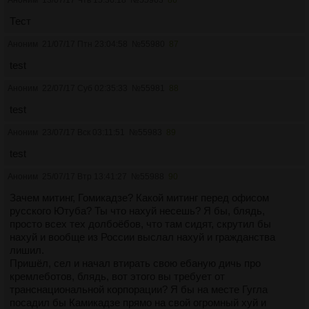
Тест
Аноним
21/07/17 Птн 23:04:58
№
55980
87
test
Аноним
22/07/17 Суб 02:35:33
№
55981
88
test
Аноним
23/07/17 Вск 03:11:51
№
55983
89
test
Аноним
25/07/17 Втр 13:41:27
№
55988
90
Зачем митинг, Гомикадзе? Какой митинг перед офисом
русского Ютуба? Ты что нахуй несешь? Я бы, блядь,
просто всех тех долбоёбов, что там сидят, скрутил бы
нахуй и вообще из России выслал нахуй и гражданства
лишил.
Пришёл, сел и начал втирать свою ебаную дичь про
кремлеботов, блядь, вот этого вы требует от
транснациональной корпорации? Я бы на месте Гугла
посадил бы Камикадзе прямо на свой огромный хуй и