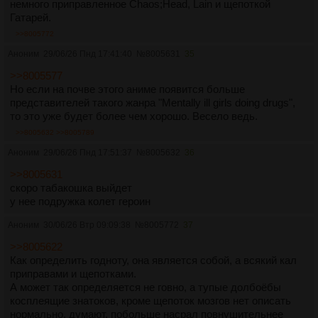
немного приправленное Chaos;Head, Lain и щепоткой
Гатарей.
>>8005772
Аноним
29/06/26 Пнд 17:41:40
№
8005631
35
>>8005577
Но если на почве этого аниме появится больше
представителей такого жанра "Mentally ill girls doing drugs",
то это уже будет более чем хорошо. Весело ведь.
>>8005632
>>8005789
Аноним
29/06/26 Пнд 17:51:37
№
8005632
36
>>8005631
скоро табакошка выйдет
у нее подружка колет героин
Аноним
30/06/26 Втр 09:09:38
№
8005772
37
>>8005622
Как определить годноту, она является собой, а всякий кал
приправами и щепотками.
А может так определяется не говно, а тупые долбоёбы
косплеящие знатоков, кроме щепоток мозгов нет описать
нормально, думают, побольше насрал повнушительнее