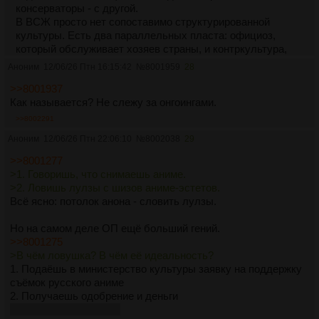
консерваторы - с другой.
В ВСЖ просто нет сопоставимо структурированной
культуры. Есть два параллельных пласта: официоз,
который обслуживает хозяев страны, и контркультура,
которая обслуживает плебс, но практически лишена
Аноним
12/06/26 Птн 16:15:42
№
8001959
28
площадок кроме низовых. Притом, плебс после стал
>>8001937
заимствовать, порождать и спонсировать так много
Как называется? Не слежу за онгоингами.
трендов, что эта страна тянет содержать обе культуры на
почти приличных уровнях, так что оба оказываются
>>8002291
богаче, чем у мелкостран.
Аноним
12/06/26 Птн 22:06:10
№
8002038
29
Но это чудовищно неэффективный способ организации
культуры и его основные элементы характерны для
>>8001277
закрытых стран типа Северной Кореи, Кубы, отчасти
>1. Говоришь, что снимаешь аниме.
Китая (хотя там в силу размера разогнана почти
>2. Ловишь лулзы с шизов аниме-эстетов.
капиталистическая конкуренция и такого засилья кланов
Всё ясно: потолок анона - словить лулзы.
на кормушках не получится, если эти кланы не
воспроизводят чрезвычайно энергичных и талантливых
Но на самом деле ОП ещё больший гений.
людей).
>>8001275
За счёт большей субъектности меньшую степень
>В чём ловушка? В чём её идеальность?
тошноты будет вызывать контркультура, разумеется, но
1. Подаёшь в министерство культуры заявку на поддержку
если ты заимствуешь её артефакты и просто вставишь в
съёмок русского аниме
проект - тебя обоссут её фанаты, вероятно также и
2. Получаешь одобрение и деньги
спонсоры, а также благодарные зрители. Но сделают это
3. Не снимаешь аниме