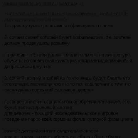
Аноним
30/06/26 Втр 23:36:09
№
8005904
42
>что вообще должно быть в таком проекте, чтобы это НЕ
выглядело как лютый кринж?
1. спроси у гугла про штампы и фансервис в аниме
2. сочини сюжет который будет дофаминовым, т.е. зритель
должен предвкушать развязку
в принципе п.2 тебя должны были в школке на литературе
обучить, но соеветская культурка ультраантидофаминовый
депрессивный мутняк
3. сочняй героику и забей на то что жиды будут блеять что
это криндж, расчитвая что кто то там ещё помнит о том что
писал давно подохший салиыков щедрин
4. сосредоточся на социальном одобрении мальчиков, это
будет тестостероновый контент
для девочек - поощряй исследовательское и игровое
поведение персонжей, гормоны фолликулярной фазы цикла
важно❗: детский контент смертельно опасен
жид не только захочет обсмеять тебя, чтобы не было