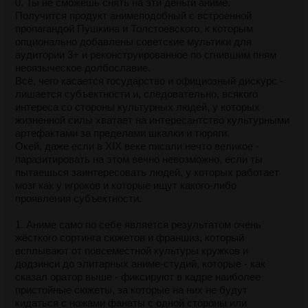
0. Ты не сможешь снять на эти деньги аниме.
Получится продукт анимеподобный с встроенной
пропагандой Пушкина и Толстоевского, к которым
опционально добавлены советские мультики для
аудитории 3+ и реконструированное по сгнившим пням
неоязыческое долбославие.
Всё, чего касается государство и официозный дискурс -
лишается субъектности и, следовательно, всякого
интереса со стороны культурных людей, у которых
жизненной силы хватает на интересантство культурными
артефактами за пределами шкалки и тюряги.
Окей, даже если в XIX веке писали нечто великое -
паразитировать на этом вечно невозможно, если ты
пытаешься заинтересовать людей, у которых работает
мозг как у игроков и которые ищут какого-либо
проявления субъектности.
1. Аниме само по себе является результатом очень
жёсткого сортинга сюжетов и франшиз, который
всплывают от повсеместной культуры кружков и
додзинси до элитарных аниме-студий, которые - как
сказал оратор выше - фиксируют в кадре наиболее
пристойные сюжеты, за которые на них не будут
кидаться с ножами фанаты с одной стороны или