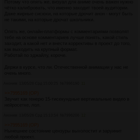
Потому что опять же, визуал для аниме очень важен нужно
чётко калибровать, что именно заходит твоей аудитории.
Даже жирные сисюхи, на которые дрочит анон - могут быть
не такими, на которые дрочат школьники.
Опять же, онлайн-платформы с комментариями позволят
тебе на основе комментариев лучше понять, какой стиль
заходит, а какой нет и внести коррективы в проект до того,
как выходить на крупный формат.
Работай по эджайлу, короче.
Держи в курсе, что ли. Отечественной анимации у нас не
очень много.
Аноним
13/05/26 Срд 15:00:25
№
7996190
11
>>7995169 (OP)
Звучит как генерю 15-тисекундные вертикальные видео в
нейросетке, лол.
Аноним
13/05/26 Срд 15:13:54
№
7996206
12
>>7995169 (OP)
Нынешнее состояние цензуры выхолостит и заруинит
любой проект.