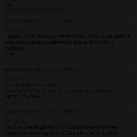
Кал
tl;dr: маловероятно, что у тебя что-то получится, потому
дальше заголовка не читал
что ты проклят, глубоко отвратителен, лишён четвёртого
слоя прочтения Пардес и в любом случае снимешь
Аноним
29/06/26 Пнд 08:57:32
№
8005577
32
ультракринж из-за сломанного контура обратной связи.
>>8002291
Претенциозная параша, главная идея которой умещается в
> что моментально поломает проект и превратит всё в
одну серию, дальше идёт переливание из пустого в
дешёвую пародию?
порожнее
Ты отыгрываешь из таких отвратительных стартовых
мимо
условий, что почти любое твоё действие будет
неправильным.
>>8005631
Я бы сказал, что тебе будет лучше спрятаться от света и
Аноним
29/06/26 Пнд 13:40:35
№
8005611
33
осознавать себя во тьме жалким ничтожным грешным
уродом, однако это будет клеветой против истины. Что
>>8002291
же будет выходом? О, всё просто.
Надо всего лишь
кстати оффтоп но интересно
принимать профилактическую дозу витамина D
а оно похоже на я стала популярной когда забыла
регулярно, каждый день, и сопровождать её кальцием из
выключить стрим?
молокопродуктов и витамином K из растений, сыра и
>>8005622
других источников.
Аноним
29/06/26 Пнд 15:39:21
№
8005622
34
>>8005611
Нет. Оно совсем другое. Это больше похоже на очень
своеобразную смесь из ОреЦуба и Key the Metal Idol,