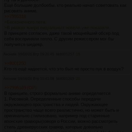
Ещё большие долбоебы, кто реально начал советовать как
рисовать аниме.
>>7995318
>Бесконечного лета.
>В рамках жанра визуальных новелл уже показали
В принципе согласен, даже такой мощнейший обсер под
себя восприняли тепло. С другим режиссером мог бы
получится шедевр.
Аноним
09/06/26 Втр 09:26:45
№
8001257
19
>>8001250
Кто-то ещё надеется, что это был не просто пук в воздух?
Аноним
09/06/26 Втр 10:41:08
№
8001269
20
>>7995169 (OP)
В принципе, строго формально аниме определяется
1. Рисовкой. Определенные способы передачи
окружающего пространства и людей. Окружающее
пространство чаще всего реалистично, но может быть и
оригинально стилизовано, например под старинные
японские гравюры(говоря о России, можно рассмотреть
стиль древнерусских гравюр, которые довольно