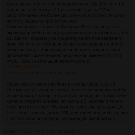
Для начала тебе нужно определиться с ЦА. Для кого ты
делаешь свой продукт? Для анонов с двача? Или
рассчитываешь на более массовую аудиторию? Исходя
из этого решается всё остальное.
Важно понимать: аниме в Японии в 95% случаев - это
экранизация небольшого куска манги для её фанатов. Т.е.
ЦА аниме - фанаты уже существующего произведения /
игры. Ну и плюс небольшой пиар произведения в более
широких кругах. Так японцы очень долго и кропотливо
просеивают сюжет/визуал/персонажей именно для того,
чтобы хоть с небольшой вероятностью
>>7995169 (OP)
>НЕ выглядело как лютый кринж
Сразу скажу: ориентируйся на тинейджеров и детей.
Потому что у старперов вроде меня свои нишевые хобби
и приколюхи, в которые если ты и попадёшь - то мы тебе
конечно спасибо скажем, но кроме 1.5 человек в теме о
тебе никто не узнает. Ну хотя тут опять же, кто твоя ЦА.
Что сейчас хавают дети в РФ (или твоей целевой стране)
- вот это хороший вопрос, рекомендую разобраться
>>7995435
>>8005788
заранее.
Аноним
08/05/26 Птн 17:49:14
№
7995253
3