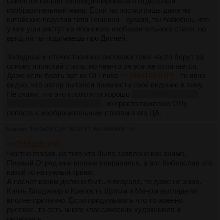
В странах соцлагеря огромный опыт и много опытных
самостоятельно эволюционировала в отдельный
мультипликаторов. Аниме это та же классическая
изобразительный жанр. Если ты посмотришь даже на
диснеевская анимация. Найти в жизни кто поможет легко,
китайские поделия типа Геншина - думаю, ты поймёшь, что
даже среди пожилых, им будет понятно.
у них уши растут из японского изобразительного стиля, но
вряд ли ты подумаешь про Дисней.
Западные и отечественные рисоваки тоже часто берут за
основу японский стиль, но чем-то он всё же отличается.
Даже если брать арт из ОП-пика
>>7995169 (OP)
- то явно
видно, что автор пытался привнести своё видение в тему.
Не скажу, что это плохо или хорошо
(лично я бы с такой
рисовкой смотреть не стал)
, но просто пожелаю ОПу
попасть с изобразительным стилем в его ЦА.
Аноним
16/05/26 Суб 18:28:13
№
7996949
16
>>7995169 (OP)
Честно говоря, из того что было заявлено как аниме,
Первый Отряд мне вполне понравился, а вот Киберслав это
какой то натужный кринж.
А насчет каким должно быть в визуале, то даже не знаю,
Князь Владимир и Крепость Щитом и Мечом выглядели
вполне прилично. Если придумывать что то именно
русское, то есть много классических художников и
иконопись.