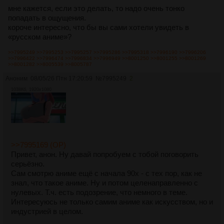
мне кажется, если это делать, то надо очень тонко
попадать в ощущения.
короче интересно, что бы вы сами хотели увидеть в
«русском аниме»?
>>7995249
>>7995253
>>7995257
>>7995286
>>7995318
>>7996190
>>7996206
>>7996422
>>7996474
>>7996834
>>7996949
>>8001250
>>8001255
>>8001269
>>8001282
>>8005539
>>8005787
Аноним
08/05/26 Птн 17:20:59
№
7995249
2
1038Кб, 1920x1080
>>7995169 (OP)
Привет, анон. Ну давай попробуем с тобой поговорить
серьёзно.
Сам смотрю аниме ещё с начала 90х - с тех пор, как не
знал, что такое аниме. Ну и потом целенаправленно с
нулевых. Т.ч. есть подозрение, что немного в теме.
Интересуюсь не только самим аниме как искусством, но и
индустрией в целом.