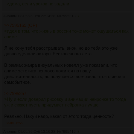
>дома, если уроков не задали
Короче, изучай свою ЦА.
Аноним
08/05/26 Птн 22:14:28
№
7995318
7
>какая музыка?
Опять же, очень сильно ЦА-зависимо. Не пытайся
>>7995169 (OP)
угодить старперам типа меня, опять же рекомендую
>идея в том, что жизнь в россии тоже может ощущаться как
смотреть, что там слушают сейчас дети, даже если это
аниме
репчик и хардбасс - с одной стороны, это добавит
колорит, а с другой - произведение будет выглядеть
Я не хочу тебя расстраивать, анон, но до тебя это уже
живым и актуальным в момент его создания, а не
давно сделали авторы Бесконечного лета.
>>7995169 (OP)
>превратит всё в дешёвую пародию
В рамках жанра визуальных новелл уже показали, что
аниме эстетика неплохо ложится на нашу
На всякий случай напомню, что первым русским аниме
действительность, но получается всё-равно что-то иное и
был "Визитёр", но его сейчас уже невозможно найти в
самобытное.
интернете, потому что сделан он был в 90-е и
передавался на компакт-дисках и единственный сайт, где
>>7995257
он хранился, сдох до появления ютуба. Поэтому его опыт
>Ну и если доверил рисовку и анимации нейронке то тогда
тебе вряд ли поможет. А вот вторым был Первый Отряд,
уж и сюжет пусть придумает нейронка лучше.
который был сделан более профессионально и там
ребята столкнулись с некоторыми трудностями. Т.ч. если
Реально. Нахуй надо, какая от этого тогда ценность?
вдруг тебе удастся наладить с ними контакт и заремсить
>>8001255
дискусс - возможно, каких-то проблем удастся избежать.
Аноним
09/05/26 Суб 13:16:28
№
7995416
8