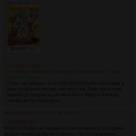
Вообще, сразу рекомендую тебе задуматься об
1678Кб, 899x1280
окупаемости твоего продукта. Как ты собираешься
отбивать бюджет? Если ты сидишь на госзаказе - это
одно дело, вопрос снимается. Но если тебе результат
нужно будет продавать - то вот с этого надо начинать,
потому что в регионах использования языка, на котором
написано данное сообщение, очень сильна культура
пиратства и людям очень сложно провести связь между
воровством контента и его низким качеством или полным
отсутствием.
Мерч? Продакт-плейсмент? Коллаборации? Опять же,
способы монетизации будут сильно влиять на ответы на
>>7995169 (OP)
твои вопросы.
>а именно тема про российскую повседневность через
аниме-эстетику
Ну а пока я жду подробностей от тебя, вот лично моя
Опять же, напиши, если тебе просто нужен онбординг в
вкусовщина, если тебе вдруг будет интересно.
тему слайсиков, потому что опять же, Аоки Умэ я знаю
задолго до Мадоки и для меня она в первую очередь
Начну с главного.
именно автор Хидамарей.
>какие вещи из аниме обязаны работать?
>какой визуал?
Аноним
08/05/26 Птн 18:21:10
№
7995257
4
Сиськи. Сесюхи. Жирные, здоровенные, чтобы делали
прямо пуруньк. Ебош в анимацию пурунька половину
>>7995169 (OP)
бюджета - не прогадаешь. Все остальные размеры
Если это будет не пародия со смехуечками то все равно
сесюнов, кроме максимально допустимого в рамках
выйдет кринж как бы не старался. Ну и если доверил