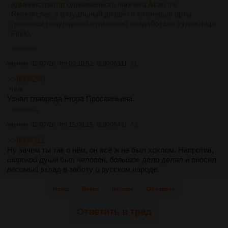
администратор одноименного паблика Akari the
Researcher, а визуальный дизайн и ключевые арты
(включая популярный стикерпак) разработала художница
Findo.
>>8006311
Аноним
02/07/26 Чтв 00:10:52
№
8006311
51
>>8006260
>пик
Узнал главреда Егора Просвиньина.
>>8006441
Аноним
02/07/26 Чтв 15:09:15
№
8006441
52
>>8006311
Ну зачем ты так о нём, он всё ж не был хохлом. Напротив,
широкой
души был человек,
большое
дело делал и вносил
весомый
вклад в заботу о русском народе.
Назад
Вверх
Каталог
Обновить
Ответить в тред