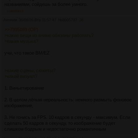
названиями, сойдешь за более умного.
>>8005815
Аноним
30/06/26 Втр 11:57:47
№
8005787
38
>>7995169 (OP)
>какие вещи из аниме обязаны работать?
>какая музыка?
учи, что такое BM/EZ
>какие сцены, сюжеты?
>какой визуал?
1. Виньетирование
2. В целом лёгкая нереальность: немного размыть фоновое
изображение,
3. Не гонись за FPS. 10 кадров в секунду - максимум. Если
сделать 50 кадров в секунду, то изображение будет
слишком бодрым и недостаточно романтичным