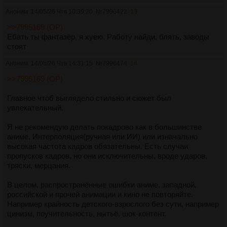
Аноним
14/05/26 Чтв 10:39:20
№
7996422
13
>>7995169 (OP)
Ебать ты фантазёр, я хуею. Работу найди, блять, заводы
стоят
Аноним
14/05/26 Чтв 14:31:15
№
7996474
14
>>7995169 (OP)
Главное чтоб выглядело стильно и сюжет был
увлекательный.
Я не рекомендую делать покадрово как в большинстве
аниме. Интерполяция(ручная или ИИ) или изначально
высокая частота кадров обязательны. Есть случаи
пропусков кадров, но они исключительны, вроде ударов,
тряски, мерцания.
В целом, распространённые ошибки аниме, западной,
российской и прочей анимации и кино не повторяйте.
Например крайность детского-взрослого без сути, например
цинизм, поучительность, нытьё, шок-контент.