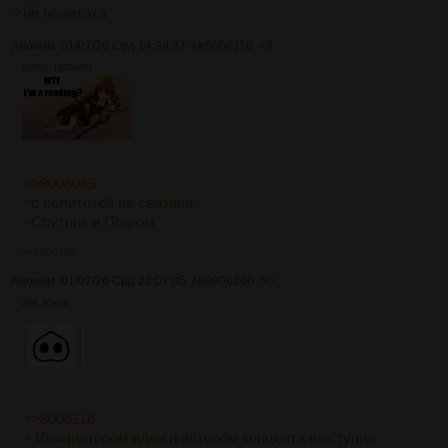
>не политота
Аноним
01/07/26 Срд 14:39:37
№
8006116
49
230Кб, 1600x961
>>8006045
>с политотой не связана
>Спутник и Погром
>>8006260
Аноним
01/07/26 Срд 22:07:05
№
8006260
50
2Кб, 62x66
>>8006116
> Инициатором идеи и автором концепта выступил