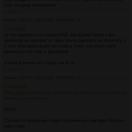
этот шыдевр викиномики
>>8006035
Аноним
01/07/26 Срд 10:53:27
№
8006035
45
>>8006032
ну его картинка это альфа1918, она думаю никак с его
проектом не связана т.к. она сильно завязана на политоту а
у него описание какого-то слайса, плюс она известный
оригинальный перс с фанбазой
у меня в телеге ее стикер пак есть
>>8006041
Аноним
01/07/26 Срд 11:06:51
№
8006041
46
>>8006035
>она думаю никак с его проектом не связана т.к. она сильно
завязана на политоту
ОКАК
Скучаю по временам, когда Художник-кун рисовал
Россию-
онее-саму