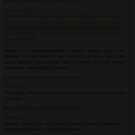
Аноним
30/06/26 Втр 11:59:13
№
8005788
39
>>7995249
>Важно понимать: аниме в Японии в 95% случаев - это
экранизация небольшого куска манги для её фанатов. Т.е.
ЦА аниме - фанаты уже существующего произведения /
игры. Ну и плюс небольшой пиар произведения в более
широких кругах.
Чувак, то, что аниме снимают по манге, а мангу рисуют по
ранобэ - это все знают и так. Это тупо контроль качества
через фильтр "пипл хавает чистый сюжет текстом, значит, с
визуалом тоже пойдёт хорошо")
Аноним
30/06/26 Втр 12:00:43
№
8005789
40
>>8005631
Не выйдет. Японцы очкуют про своих toyoko kids что-либо
снимать.
Аноним
30/06/26 Втр 16:49:58
№
8005815
41
>>8005772
Вопрос был в том, на что оно похоже. Ответ очевидно и
должен описывать то, на что похоже.