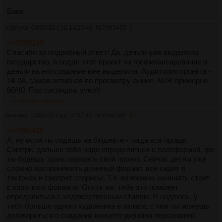
Удачи в твоём начинании.
Бамп
хайпуха
09/05/26 Суб 14:25:48
№
7995435
9
>>7995249
Спасибо за подробный ответ! Да, деньги уже выделило
государство, я подал этот проект на госфинансирование и
деньги на его создание мне выделили. Аудитория проекта -
14-24, самая активная по просмотру аниме. М/Ж примерно
60/40. Про сисяндры учёл!!
>>7996188
>>8001950
Аноним
13/05/26 Срд 14:52:45
№
7996188
10
>>7995435
А, ну если ты сидишь на бюджете - тогда всё проще.
Смотри, дальше тебе надо определиться с платформой, где
ты будешь транслировать свой проект. Сейчас детям уже
сложно воспринимать длинный формат, все сидят в
тиктоках и смотрят сторисы. Т.ч. возможно, начинать стоит
с короткого формата. Опять же, тебе это поможет
определиться с ходожественным стилем. Я надеюсь, у
тебя больше одного художника в запасе, с кем ты можешь
договориться о создании концепт-дизайна персонажей.