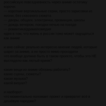
российскую повседневность через аниме-эстетику
короче:
— короткие вертикальные серии, просто зарисовки из
жизни, без сквозного сюжета
— дворы, общаги, электрички, провинция, школы
— дождь вечером, поездки ночью на поезде
— романтика/драма/комедия
идея в том, что жизнь в россии тоже может ощущаться
как аниме
и мне сейчас реально интересно мнение людей, которые
шарят за аниме, а не просто мимо проходили
что вообще должно быть в таком проекте, чтобы это НЕ
выглядело как лютый кринж?
какие вещи из аниме обязаны работать?
какие сцены, сюжеты?
какая музыка?
какой визуал?
и наоборот:
что моментально поломает проект и превратит всё в
дешёвую пародию?