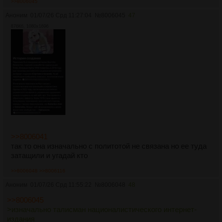
>>8006045
Аноним
01/07/26 Срд 11:27:04
№
8006045
47
876Кб, 1080x1696
>>8006041
так то она изначально с политотой не связана но ее туда
затащили и угадай кто
>>8006048
>>8006116
Аноним
01/07/26 Срд 11:55:22
№
8006048
48
>>8006045
>изначально талисман националистического интернет-
издания