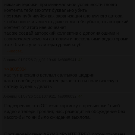
никакой героики, при минимальной успешности твоего
контента тебя захотят буквально убить
поэтому публикуйся как экранизация анонимного автора,
чтобы они считали что даже если тебя убьют, то авторский
контент от этого нее исчезнет
так же создай авторский коллектив с дополняющими и
взаимозаменяемыми авторами и несколькими редакторами
хотя бы вступи в литературный клуб
>>8005941
Аноним
01/07/26 Срд 01:19:46
№
8005941
43
>>8005904
как тут внезапно всплыл салтыков щедрин
как он вообще релевантен разве что ты политическую
сатиру будешь делать
Аноним
01/07/26 Срд 10:49:21
№
8006032
44
Подозреваю, что ОП взял картинку с превьюшки *тьюб-
видео и теперь троллит, нас. разводит на обсуждение без
какого-бы то ни было ожидания выхлопа.
Противодействие: АРХИВИРУЙТЕ ТРЕД, потом откопаем