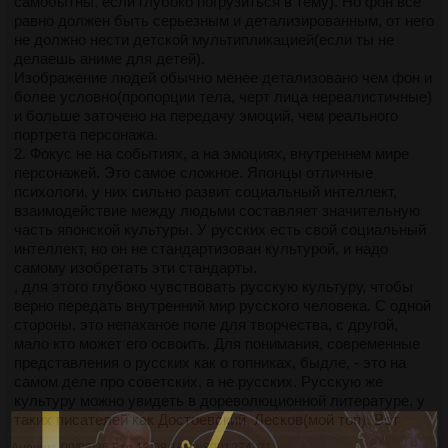
самобытны, если глубоко погрузиться в тему). Но фон все
равно должен быть серьезным и детализированным, от него
не должно нести детской мультипликацией(если ты не
делаешь аниме для детей).
Изображение людей обычно менее детализовано чем фон и
более условно(пропорции тела, черт лица нереалистичные)
и больше заточено на передачу эмоций, чем реального
портрета персонажа.
2. Фокус не на событиях, а на эмоциях, внутреннем мире
персонажей. Это самое сложное. Японцы отличные
психологи, у них сильно развит социальный интеллект,
взаимодействие между людьми составляет значительную
часть японской культуры. У русских есть свой социальный
интеллект, но он не стандартизован культурой, и надо
самому изобретать эти стандарты.
, для этого глубоко чувствовать русскую культуру, чтобы
верно передать внутренний мир русского человека. С одной
стороны, это непаханое поле для творчества, с другой,
мало кто может его освоить. Для понимания, современные
представления о русских как о гопниках, быдле, - это на
самом деле про советских, а не русских. Русскую же
культуру можно увидеть в дореволюционной литературе, у
таких писателей как Достоевский, Лесков(мой топ). Вот
хотелось бы увидеть аниме про дореволюционную Россию,