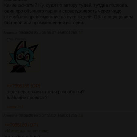
Какие сюжеты? Ну, судя по автору тудей, тутдва подхода,
один про обычного парня и справедливость через чудо,
второй про превозмогание на пути к цели. Оба с ощущением
бытовой или промышленной истории.
Аноним
09/06/26 Втр 06:55:07
№
8001250
17
47Кб, 736x686
>>7995169 (OP)
а где персонажи отчеты разработки?
название проекта ?
>>8001257
Аноним
09/06/26 Втр 07:51:12
№
8001255
18
>>7995169 (OP)
>Имперка на оп-пике
Ну ты и долбоеб.