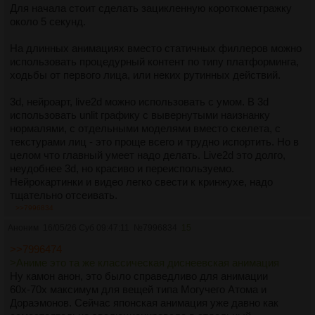
Для начала стоит сделать зацикленную короткометражку
около 5 секунд.
На длинных анимациях вместо статичных филлеров можно
использовать процедурный контент по типу платформинга,
ходьбы от первого лица, или неких рутинных действий.
3d, нейроарт, live2d можно использовать с умом. В 3d
использовать unlit графику с вывернутыми наизнанку
нормалями, с отдельными моделями вместо скелета, с
текстурами лиц - это проще всего и трудно испортить. Но в
целом что главный умеет надо делать. Live2d это долго,
неудобнее 3d, но красиво и переиспользуемо.
Нейрокартинки и видео легко свести к кринжухе, надо
тщательно отсеивать.
>>7996834
Ненужно выжимать хотелки, многое по ходу можно
Аноним
16/05/26 Суб 09:47:11
№
7996834
15
переделывать, ведь важен поток воображения. Но это
должно быть сделано до начала основной части создания
>>7996474
мультика чтоб не возникало организационных проблем.
>Аниме это та же классическая диснеевская анимация
Соответственно незачем копировать японцев, делайте про
Ну камон анон, это было справедливо для анимации
то, в чём разбираетесь.
60х-70х максимум для вещей типа Могучего Атома и
Дораэмонов. Сейчас японская анимация уже давно как