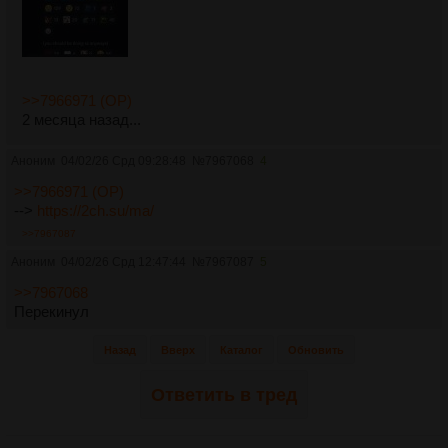
>>7966971 (OP)
2 месяца назад...
Аноним
04/02/26 Срд 09:28:48
№
7967068
4
>>7966971 (OP)
-->
https://2ch.su/ma/
>>7967087
Аноним
04/02/26 Срд 12:47:44
№
7967087
5
>>7967068
Перекинул
Назад
Вверх
Каталог
Обновить
Ответить в тред