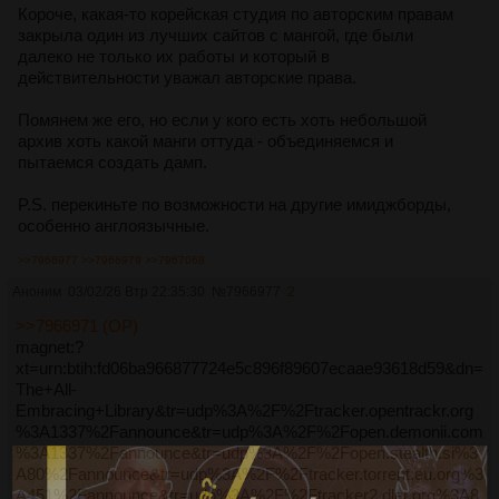
Короче, какая-то корейская студия по авторским правам
закрыла один из лучших сайтов с мангой, где были
далеко не только их работы и который в
действительности уважал авторские права.
Помянем же его, но если у кого есть хоть небольшой
архив хоть какой манги оттуда - объединяемся и
пытаемся создать дамп.
P.S. перекиньте по возможности на другие имиджборды,
особенно англоязычные.
>>7966977
>>7966979
>>7967068
Аноним
03/02/26 Втр 22:35:30
№
7966977
2
>>7966971 (OP)
magnet:?
xt=urn:btih:fd06ba966877724e5c896f89607ecaae93618d59&dn=
The+All-
Embracing+Library&tr=udp%3A%2F%2Ftracker.opentrackr.org
%3A1337%2Fannounce&tr=udp%3A%2F%2Fopen.demonii.com
%3A1337%2Fannounce&tr=udp%3A%2F%2Fopen.stealth.si%3
A80%2Fannounce&tr=udp%3A%2F%2Ftracker.torrent.eu.org%3
A451%2Fannounce&tr=udp%3A%2F%2Ftracker2.dler.org%3A8