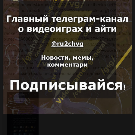
0%2Fannounce&tr=udp%3A%2F%2Ftracker.theoks.net%3A696
9%2Fannounce&tr=udp%3A%2F%2Ftracker.dler.org%3A6969%
2Fannounce&tr=udp%3A%2F%2Frun.publictracker.xyz%3A696
9%2Fannounce&tr=udp%3A%2F%2Fretracker01-msk-
virt.corbina.net%3A80%2Fannounce&tr=udp%3A%2F%2Fopent
racker.io%3A6969%2Fannounce&tr=udp%3A%2F%2Ftracker.fni
x.net%3A6969%2Fannounce&tr=udp%3A%2F%2Fmartin-
gebhardt.eu%3A25%2Fannounce&tr=udp%3A%2F%2Ftracker.q
u.ax%3A6969%2Fannounce&tr=udp%3A%2F%2Fwww.torrent.e
u.org%3A451%2Fannounce&tr=udp%3A%2F%2Ftracker.dler.co
m%3A6969%2Fannounce
Тут есть в том числе и манга с того сайта, которую только
там и можно было бесплатно найти, но далеко не вся.;(
Аноним
03/02/26 Втр 22:42:50
№
7966979
3
84Кб, 640x1205