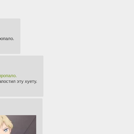
ропало.
пропало.
апостил эту хуету.