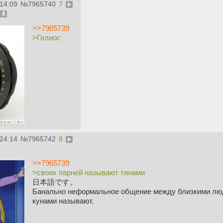
:14:09
№
7965740
7
>>7965739
>Гелиос
:24:14
№
7965742
8
>>7965739
>своих парней называют тянами
日本語です。
Банально неформальное общение между близкими людьм
кунами называют.