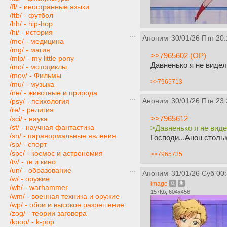
/fl/ - иностранные языки
/ftb/ - футбол
/hh/ - hip-hop
/hi/ - история
Аноним
30/01/26 Птн 20:
/me/ - медицина
/mg/ - магия
>>7965602 (OP)
/mlp/ - my little pony
Давненько я не виде
/mo/ - мотоциклы
/mov/ - Фильмы
>>7965713
/mu/ - музыка
/ne/ - животные и природа
Аноним
30/01/26 Птн 23:
/psy/ - психология
/re/ - религия
>>7965612
/sci/ - наука
/sf/ - научная фантастика
>Давненько я не вид
/sn/ - паранормальные явления
Господи...Анон столь
/sp/ - спорт
/spc/ - космос и астрономия
>>7965735
/tv/ - тв и кино
/un/ - образование
Аноним
31/01/26 Суб 00
/w/ - оружие
image
/wh/ - warhammer
157Кб, 604x456
/wm/ - военная техника и оружие
/wp/ - обои и высокое разрешение
/zog/ - теории заговора
/kpop/ - k-pop