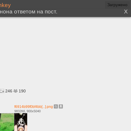
246
190
f6914b99f0bf4bb[...].png
9832Кб, 900x5040