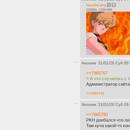
Harufire.png
1598Кб, 1200x896
Аноним
31/01/26 Суб 09
>>7965767
> А что случилось с
h
Администратор сайта
>>7965791
Аноним
31/01/26 Суб 09
>>7965790
РКН доебался что ли
Там куча какой-то ко