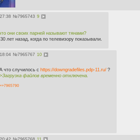
:27:38
№
7965743
9
 что они своих парней называют тянами?
30 лет назад, когда по телевизору показывали.
:18:04
№
7965767
10
А что случилось с
https://downgradefiles.pdp-11.ru/
?
>Загрузка файлов временно отключена.
>>7965790
:20:42
№
7965768
11