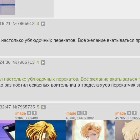
16:21
№
7965612
3
л настолько ублюдочных перекатов. Всё желание вкатываться п
24:36
№
7965713
4
ел настолько ублюдочных перекатов. Всё желание вкатываться 
ко раз постил секасных воительниц в треде, а хуев перекатчик з
:32:47
№
7965735
5
image
image
image
93Кб, 388x480
467Кб, 1440x1802
457Кб, 655x655