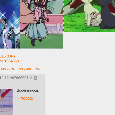
916 (OP)
read/1034669
6145
>>7976393
>>8006135
12:12
№
7965607
2
Вкочиваюсь.
>>7966002