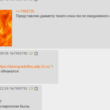
>>7965735
Представляю диаметр твоего очка после ежедневного с
:08:06
№
7965790
12
ttps://downgradefiles.pdp-11.ru/
?
 обкакался.
:12:59
№
7965791
13
?
нспирологии была.