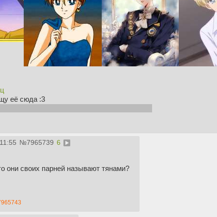
иц
щу её сюда :3
 Можеть быть такая взяла бы меня в мужья...
11:55
№
7965739
6
что они своих парней называют тянами?
7965743