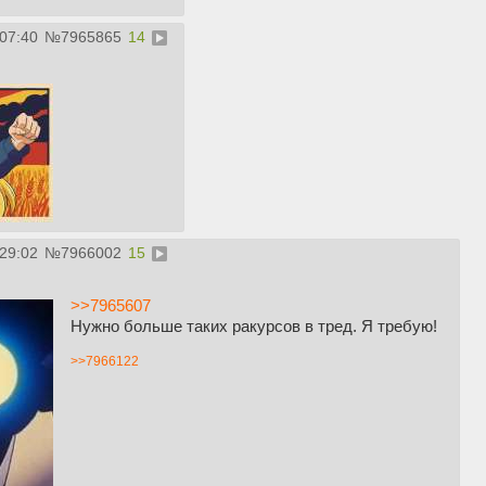
:07:40
№
7965865
14
:29:02
№
7966002
15
>>7965607
Нужно больше таких ракурсов в тред. Я требую!
>>7966122