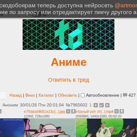
Аниме
Ответить в тред
Назад
|
Вниз
|
Каталог
|
Обновить
|
Автообновление
|
427
Аноним
30/01/26 Птн 20:01:04
№
7965602
1
e76dda6f681e21c[...].jpg
ёбаный рот эт[...].mp4
122Кб, 728x1080
25508Кб, 1440x1080, 00:02:20