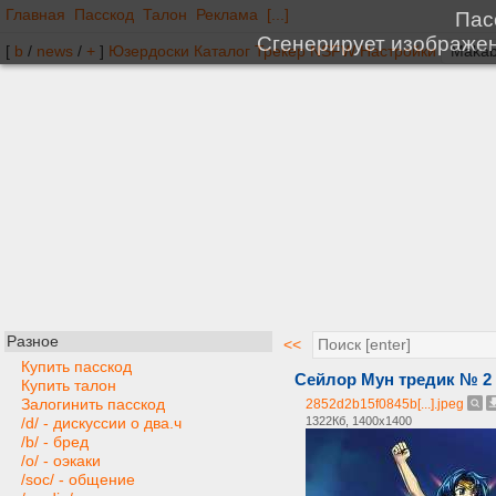
Главная
Пасскод
Талон
Реклама
[...]
[
b
/
news
/
+
]
Юзердоски
Каталог
Трекер
NSFW
Настройки
Разное
<<
Купить пасскод
Сейлор Мун тредик № 2
Купить талон
Залогинить пасскод
2852d2b15f0845b[...].jpeg
1322Кб, 1400x1400
/d/ - дискуссии о два.ч
/b/ - бред
/o/ - оэкаки
/soc/ - общение