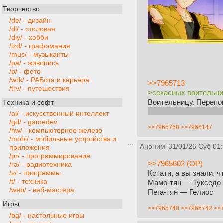
Творчество
/de/ - дизайн
/di/ - столовая
/diy/ - хобби
/izd/ - графомания
/mus/ - музыканты
/pa/ - живопись
/p/ - фото
/wrk/ - РАБота и карьера
>>7965713
/trv/ - путешествия
>секасных воительн
Воительницу. Перепо
Техника и софт
Где найти такую ирл?
/ai/ - искусственный интеллект
/gd/ - gamedev
>>7965768
>>7966147
/hw/ - компьютерное железо
/mobi/ - мобильные устройства и
Аноним
31/01/26 Суб 01:
приложения
/pr/ - программирование
>>7965602 (OP)
/ra/ - радиотехника
Кстати, а вы знали, 
/s/ - программы
/t/ - техника
Мамо-тян — Тукседо
/web/ - веб-мастера
Пега-тян — Гелиос
Игры
>>7965740
>>7965742
>>
/bg/ - настольные игры