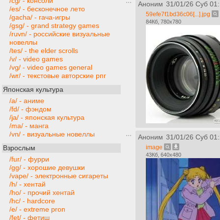
/cg/ - консоли
Аноним
31/01/26 Суб 01
/es/ - бесконечное лето
59efe7f1bd36c06[...].jpg
/gacha/ - гача-игры
84Кб, 780x780
/gsg/ - grand strategy games
/ruvn/ - российские визуальные
новеллы
/tes/ - the elder scrolls
/v/ - video games
/vg/ - video games general
/wr/ - текстовые авторские рпг
Японская культура
/a/ - аниме
/fd/ - фэндом
/ja/ - японская культура
/ma/ - манга
/vn/ - визуальные новеллы
Аноним
31/01/26 Суб 01
image
Взрослым
43Кб, 640x480
/fur/ - фурри
/gg/ - хорошие девушки
/vape/ - электронные сигареты
/h/ - хентай
/ho/ - прочий хентай
/hc/ - hardcore
/e/ - extreme pron
/fet/ - фетиш