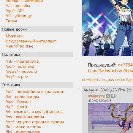
/media/ - анимация
/r/ - просьбы
/api/ - API
/rf/ - убежище
Тивач
Новые доски
Мужикач
Искусственный интеллект
NeuroFap
(18+)
Политика
/int/ - international
Предыдущий:
>>7764
/po/ - политика
https://arhivach.vc/th
/news/ - новости
/hry/ - х р ю
>>7965612
>>7965739
>>796
Тематика
Аноним
30/01/26 Птн 20:
/au/ - автомобили и транспорт
image.png
/bi/ - велосипеды
419Кб, 600x448
/biz/ - бизнес
/bo/ - книги
/c/ - комиксы и мультфильмы
/cc/ - криптовалюты
/em/ - другие страны и туризм
/fa/ - мода и стиль
/fiz/ - физкультура