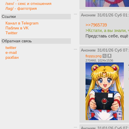
/sex/ - секс и отношения
/fag/ - фагготрия
Аноним
31/01/26 Суб 01
Ссылки
Канал в Telegram
>>7965739
Паблик в VK
>Кстати, а вы знали,
Twitter
Представь себе, ещё 
Обратная связь
twitter
Аноним
31/01/26 Суб 07
e-mail
floppy.png
разбан
2704Кб, 1024x1536
Аноним
31/01/26 Суб 07