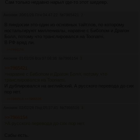
Сам только недавно нарыл где-то этот шедевр.
Аноним
30/01/26 Птн 04:47:22
№
7965421
2
В пиндосии это один из основных тайтлов, по которому
ностальгируют миллениалы, наравне с Бибопом и Драгон
Болл, потому что транслировался на Toonami.
В РФ вряд ли.
>>7966154
Аноним
01/02/26 Вск 07:06:36
№
7966154
3
>>7965421
>наравне с Бибопом и Драгон Болл, потому что
транслировался на Toonami.
И дублировался на английский. А русского перевода до сих
пор нет.
>>7966516
>>7966535
Аноним
02/02/26 Пнд 05:37:41
№
7966516
4
>>7966154
>А русского перевода до сих пор нет.
Сабы есть.