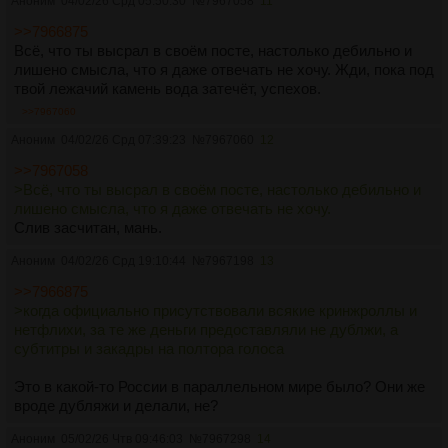
Аноним
04/02/26 Срд 05:50:30
№
7967058
11
>>7966875
Всё, что ты высрал в своём посте, настолько дебильно и
лишено смысла, что я даже отвечать не хочу. Жди, пока под
твой лежачий камень вода затечёт, успехов.
>>7967060
Аноним
04/02/26 Срд 07:39:23
№
7967060
12
>>7967058
>Всё, что ты высрал в своём посте, настолько дебильно и
лишено смысла, что я даже отвечать не хочу.
Слив засчитан, мань.
Аноним
04/02/26 Срд 19:10:44
№
7967198
13
>>7966875
>когда официально присутствовали всякие кринжроллы и
нетфлихи, за те же деньги предоставляли не дублжи, а
субтитры и закадры на полтора голоса
Это в какой-то России в параллельном мире было? Они же
вроде дубляжи и делали, не?
Аноним
05/02/26 Чтв 09:46:03
№
7967298
14