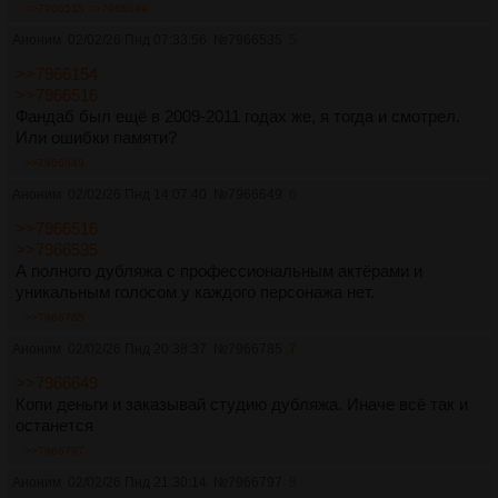
>>7966535
>>7966649
Аноним
02/02/26 Пнд 07:33:56
№
7966535
5
>>7966154
>>7966516
Фандаб был ещё в 2009-2011 годах же, я тогда и смотрел.
Или ошибки памяти?
>>7966649
Аноним
02/02/26 Пнд 14:07:40
№
7966649
6
>>7966516
>>7966535
А полного дубляжа с профессиональным актёрами и
уникальным голосом у каждого персонажа нет.
>>7966785
Аноним
02/02/26 Пнд 20:38:37
№
7966785
7
>>7966649
Копи деньги и заказывай студию дубляжа. Иначе всё так и
останется
>>7966797
Аноним
02/02/26 Пнд 21:30:14
№
7966797
8