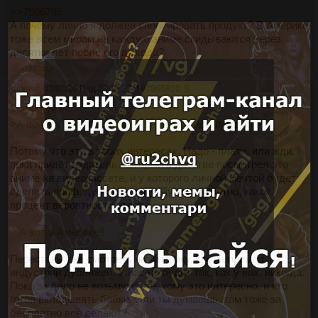
>>7966785
А почему лично я должен спонсировать продукт? В Америке
тоже всем миром на каждую аниме скидываются через
десятки лет после его выхода?
>>7966810
Аноним
02/02/26 Пнд 22:18:37
№
7966810
9
>>7966797
>А почему лично я должен спонсировать продукт?
Потому что это в твоих интересах. Надо - плати, или жди,
пока придёт издатель, который в детстве посмотрел это
аниме на видеокассете, и у которого личной мечтой будет
сделать проф. дубляж к нему. Думаю, понятно, каков
процент вероятности этого.
> А вот в Америке!!
Перестань уже смотреть на Америку, как на пример
индустрии дубляжей. У нас не будет так, как у них, никогда.
Пока за дело не возьмутся те, кому это интересно, и кто
готов вкладывать бабки. Или ты думаешь, там тоже за
бесплатно всё делают?