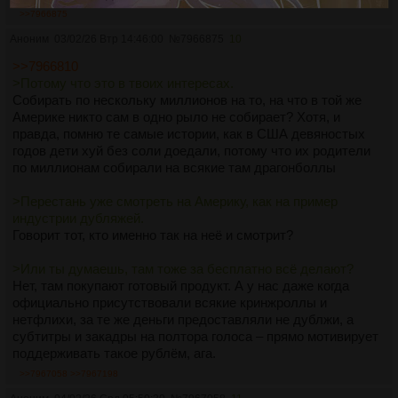
>>7966875
Аноним
03/02/26 Втр 14:46:00
№
7966875
10
>>7966810
>Потому что это в твоих интересах.
Собирать по нескольку миллионов на то, на что в той же
Америке никто сам в одно рыло не собирает? Хотя, и
правда, помню те самые истории, как в США девяностых
годов дети хуй без соли доедали, потому что их родители
по миллионам собирали на всякие там драгонболлы
>Перестань уже смотреть на Америку, как на пример
индустрии дубляжей.
Говорит тот, кто именно так на неё и смотрит?
>Или ты думаешь, там тоже за бесплатно всё делают?
Нет, там покупают готовый продукт. А у нас даже когда
официально присутствовали всякие кринжроллы и
нетфлихи, за те же деньги предоставляли не дублжи, а
субтитры и закадры на полтора голоса – прямо мотивирует
поддерживать такое рублём, ага.
>>7967058
>>7967198