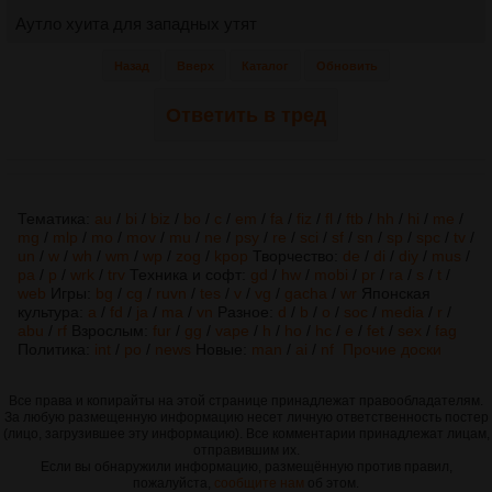
Аутло хуита для западных утят
Назад
Вверх
Каталог
Обновить
Ответить в тред
Тематика:
au
/
bi
/
biz
/
bo
/
c
/
em
/
fa
/
fiz
/
fl
/
ftb
/
hh
/
hi
/
me
/
mg
/
mlp
/
mo
/
mov
/
mu
/
ne
/
psy
/
re
/
sci
/
sf
/
sn
/
sp
/
spc
/
tv
/
un
/
w
/
wh
/
wm
/
wp
/
zog
/
kpop
Творчество:
de
/
di
/
diy
/
mus
/
pa
/
p
/
wrk
/
trv
Техника и софт:
gd
/
hw
/
mobi
/
pr
/
ra
/
s
/
t
/
web
Игры:
bg
/
cg
/
ruvn
/
tes
/
v
/
vg
/
gacha
/
wr
Японская
культура:
a
/
fd
/
ja
/
ma
/
vn
Разное:
d
/
b
/
o
/
soc
/
media
/
r
/
abu
/
rf
Взрослым:
fur
/
gg
/
vape
/
h
/
ho
/
hc
/
e
/
fet
/
sex
/
fag
Политика:
int
/
po
/
news
Новые:
man
/
ai
/
nf
Прочие доски
Все права и копирайты на этой странице принадлежат правообладателям.
За любую размещенную информацию несет личную ответственность постер
(лицо, загрузившее эту информацию). Все комментарии принадлежат лицам,
отправившим их.
Если вы обнаружили информацию, размещённую против правил,
пожалуйста,
сообщите нам
об этом.