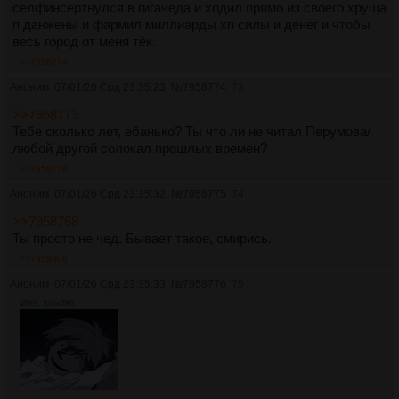
селфинсертнулся в гигачеда и ходил прямо из своего хруща
п данжены и фармил миллиарды хп силы и денег и чтобы
весь город от меня тёк.
>>7958774
Аноним
07/01/26 Срд 23:35:23
№
7958774
73
>>7958773
Тебе сколько лет, ебанько? Ты что ли не читал Перумова/
любой другой солокал прошлых времен?
>>7958778
Аноним
07/01/26 Срд 23:35:32
№
7958775
74
>>7958768
Ты просто не чед. Бывает такое, смирись.
>>7958808
Аноним
07/01/26 Срд 23:35:33
№
7958776
75
95Кб, 336x280