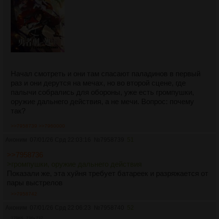
Начал смотреть и они там спасают паладинов в первый
раз и они дерутся на мечах, но во второй сцене, где
палычи собрались для обороны, уже есть громпушки,
оружие дальнего действия, а не мечи. Вопрос: почему
так?
>>7958739
>>7960000
Аноним
07/01/26 Срд 22:03:16
№
7958739
51
>>7958736
>громпушки, оружие дальнего действия
Показали же, эта хуйня требует батареек и разряжается от
пары выстрелов
>>7958742
Аноним
07/01/26 Срд 22:06:23
№
7958740
52
279Кб, 736x737