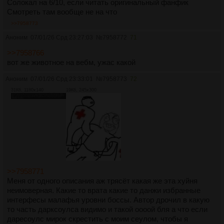
Солокал на 6/10, если читать оригинальный фанфик
Смотреть там вообще не на что
>>7958773
Аноним
07/01/26 Срд 23:27:03
№
7958772
71
>>7958766
вот же животное на вебм, ужас какой
Аноним
07/01/26 Срд 23:33:01
№
7958773
72
31Кб, 1180x140
19Кб, 245x300
>>7958771
Меня от одного описания аж трясёт какая же эта хуйня
неимоверная. Какие то врата какие то данжи избранные
интерфесы малафья уровни боссы. Автор дрочил в какую
то часть дарксоулса видимо и такой оооой бля а что если
даресоулс мирок скрестить с моим сеулом, чтобы я