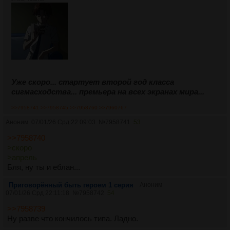
Уже скоро... стартует второй год класса
сигмасходства... премьера на всех экранах мира...
>>7958741
>>7958745
>>7958760
>>7960767
Аноним
07/01/26 Срд 22:09:03
№
7958741
53
>>7958740
>скоро
>апрель
Бля, ну ты и еблан...
Приговорённый быть героем 1 серия
Аноним
07/01/26 Срд 22:11:18
№
7958742
54
>>7958739
Ну разве что кончилось типа. Ладно.