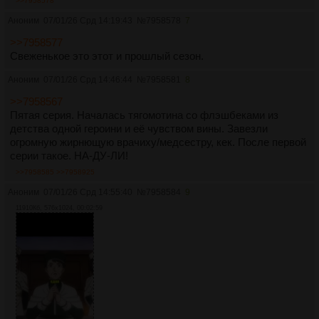
>>7958578
Аноним
07/01/26 Срд 14:19:43
№
7958578
7
>>7958577
Свеженькое это этот и прошлый сезон.
Аноним
07/01/26 Срд 14:46:44
№
7958581
8
>>7958567
Пятая серия. Началась тягомотина со флэшбеками из
детства одной героини и её чувством вины. Завезли
огромную жирнющую врачиху/медсестру, кек. После первой
серии такое. НА-ДУ-ЛИ!
>>7958585
>>7958925
Аноним
07/01/26 Срд 14:55:40
№
7958584
9
11910Кб, 576x1024, 00:02:59