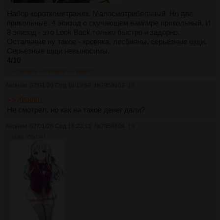
Набор короткометражек. Малосмотрибельный. Но две
прикольные. 4 эпизод о скучающем вампире прикольный. И
8 эпизод - это Look Back только быстро и задорно.
Остальные ну такое - кровяка, лесбияны, серьёзные щщи.
Серьёзные щщи невыносимы.
4/10
>>7958603
>>7958605
>>7958607
Аноним
07/01/26 Срд 16:19:58
№
7958603
18
>>7958601
Не смотрел, но как на такое денег дали?
Аноним
07/01/26 Срд 16:23:13
№
7958604
19
103Кб, 850x1547