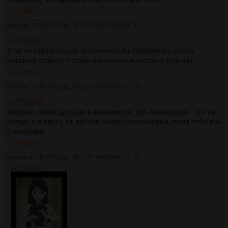
>>7958669
Аноним
07/01/26 Срд 19:49:36
№
7958669
34
>>7958667
У меня нейтральное мнение что ты порвался с анона
который угорает с эджи школьников и слопа для них.
>>7958672
Аноним
07/01/26 Срд 19:52:16
№
7958672
35
>>7958669
Хорошо, живи дальше в манямирке, где Аянокоджи - это не
сигма, а я рвусь от постов очередного шизика, если тебе так
спокойней.
>>7958674
Аноним
07/01/26 Срд 19:53:18
№
7958673
36
28Кб, 450x588