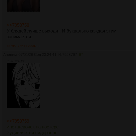
>>7958758
У блядей лучше выходит. И буквально каждая этим
занимается.
>>7958772
>>7958783
Аноним
07/01/26 Срд 23:24:41
№
7958767
67
61Кб, 329x438
>>7958759
>нет девочек на постере
>удивляется пидорасне