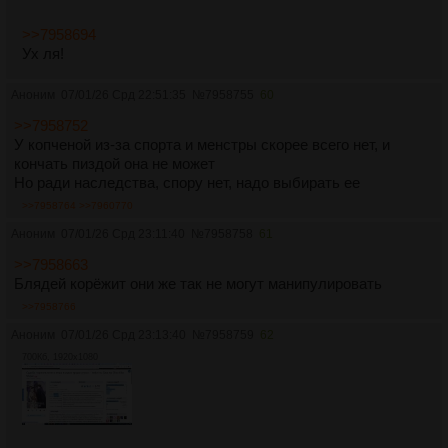
>>7958694
Ух ля!
Аноним
07/01/26 Срд 22:51:35
№
7958755
60
>>7958752
У копченой из-за спорта и менстры скорее всего нет, и
кончать пиздой она не может
Но ради наследства, спору нет, надо выбирать ее
>>7958764
>>7960770
Аноним
07/01/26 Срд 23:11:40
№
7958758
61
>>7958663
Блядей корёжит они же так не могут манипулировать
>>7958766
Аноним
07/01/26 Срд 23:13:40
№
7958759
62
700Кб, 1920x1080