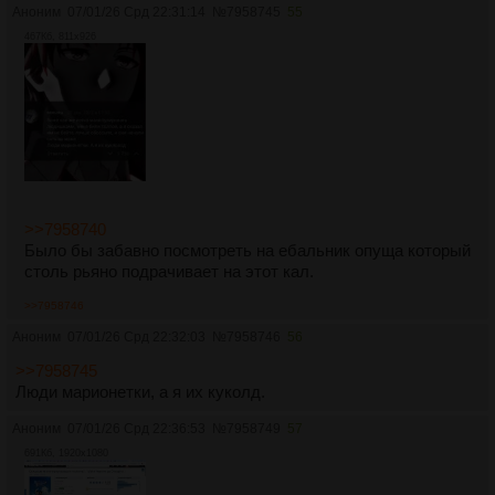
Аноним
07/01/26 Срд 22:31:14
№
7958745
55
467Кб, 811x926
>>7958740
Было бы забавно посмотреть на ебальник опуща который
столь рьяно подрачивает на этот кал.
>>7958746
Аноним
07/01/26 Срд 22:32:03
№
7958746
56
>>7958745
Люди марионетки, а я их куколд.
Аноним
07/01/26 Срд 22:36:53
№
7958749
57
691Кб, 1920x1080