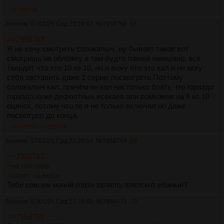
>>7958769
Аноним
07/01/26 Срд 23:24:42
№
7958768
68
>>7958763
Я не хочу смотреть солокалыч, ну бывает такое вот
смотришь на обложку а там будто говной намазано, все
твердят что это 10 из 10, но я вижу что это кал и не могу
себя заставить даже 1 серию посмотреть.Поэтому
солокалыч кал, причём он кал настолько блять что гораздо
гораздо хуже дефолтных исекаев или ромкомов на 6 из 10
оценок, потому что те я не только включал но даже
посмотрел до конца.
>>7958771
>>7958775
Аноним
07/01/26 Срд 23:26:04
№
7958769
69
>>7958767
>на постере
>ответ на вебм
Тебе совсем мочой глаза залило, алкоскот ебаный?
Аноним
07/01/26 Срд 23:26:40
№
7958771
70
>>7958768