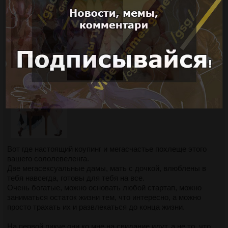
667Кб, 4063x3500
Вот где настоящий коупинг и мегасчастье похлеще этого
вашего сололевеленга.
Две мегасексуальные дамы, мать с дочкой, влюблены в
тебя навсегда, готовы для тебя на все.
Очень богатые, можно основать любой стартап, можно
заниматься остаток жизни тем, что интересно, а можно
просто трахать их и развлекаться до конца жизни.
На первой пикче они ко мне на свидание идут, а не то, что