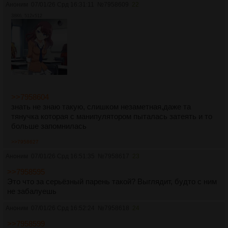
Аноним
07/01/26 Срд 16:31:11
№
7958609
22
38Кб, 512x512
>>7958604
знать не знаю такую, слишком незаметная,даже та
тянучка которая с манипулятором пыталась затеять и то
больше запомнилась
>>7958627
Аноним
07/01/26 Срд 16:51:35
№
7958617
23
>>7958595
Это что за серьёзный парень такой? Выглядит, будто с ним
не забалуешь
Аноним
07/01/26 Срд 16:52:24
№
7958618
24
>>7958599