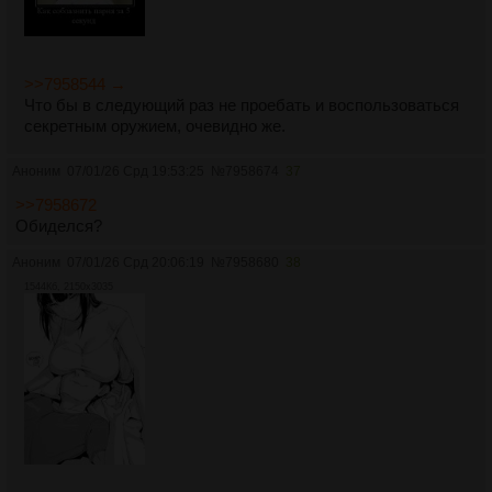
>>7958544 →
Что бы в следующий раз не проебать и воспользоваться
секретным оружием, очевидно же.
Аноним
07/01/26 Срд 19:53:25
№
7958674
37
>>7958672
Обиделся?
Аноним
07/01/26 Срд 20:06:19
№
7958680
38
1544Кб, 2150x3035