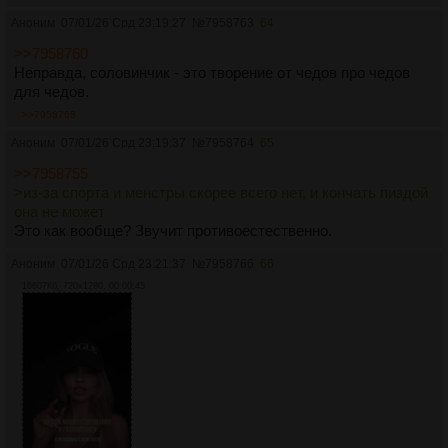
Аноним
07/01/26 Срд 23:19:27
№
7958763
64
>>7958760
Неправда, соловинчик - это творение от чедов про чедов
для чедов.
>>7958768
Аноним
07/01/26 Срд 23:19:37
№
7958764
65
>>7958755
>из-за спорта и менстры скорее всего нет, и кончать пиздой
она не может
Это как вообще? Звучит противоестественно.
Аноним
07/01/26 Срд 23:21:37
№
7958766
66
16607Кб, 720x1280, 00:00:45