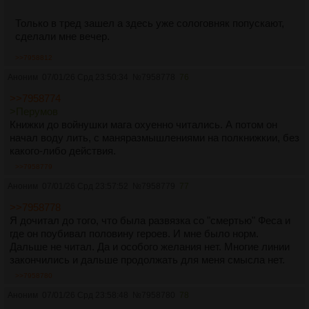
Только в тред зашел а здесь уже сологовняк попускают,
сделали мне вечер.
>>7958812
Аноним
07/01/26 Срд 23:50:34
№
7958778
76
>>7958774
>Перумов
Книжки до войнушки мага охуенно читались. А потом он
начал воду лить, с маняразмышлениями на полкнижкии, без
какого-либо действия.
>>7958779
Аноним
07/01/26 Срд 23:57:52
№
7958779
77
>>7958778
Я дочитал до того, что была развязка со "смертью" Феса и
где он поубивал половину героев. И мне было норм.
Дальше не читал. Да и особого желания нет. Многие линии
закончились и дальше продолжать для меня смысла нет.
>>7958780
Аноним
07/01/26 Срд 23:58:48
№
7958780
78