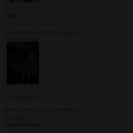
Ждем.
>>7958599
>>7958617
>>7958632
Аноним
07/01/26 Срд 15:53:59
№
7958596
12
2666Кб, 720x960, 00:00:27
>>7958563 (OP)
Аноним
07/01/26 Срд 15:56:33
№
7958597
13
>>7958584
Нейронка похоже.