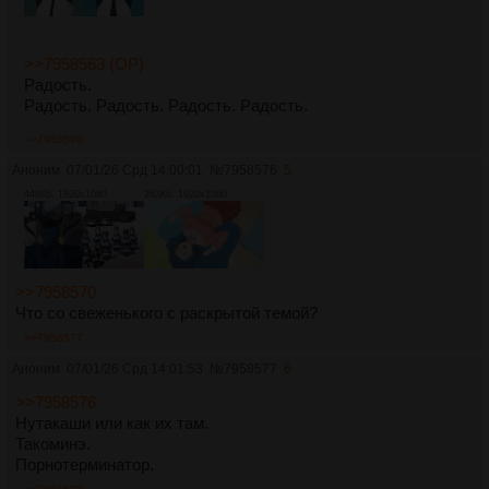
>>7958563 (OP)
Радость.
Радость. Радость. Радость. Радость.
>>7958598
Аноним
07/01/26 Срд 14:00:01
№
7958576
5
448Кб, 1920x1080
263Кб, 1920x1080
>>7958570
Что со свеженького с раскрытой темой?
>>7958577
Аноним
07/01/26 Срд 14:01:53
№
7958577
6
>>7958576
Нутакаши или как их там.
Такоминэ.
Порнотерминатор.