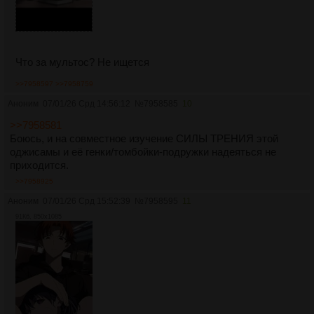
Что за мультос? Не ищется
>>7958597
>>7958759
Аноним
07/01/26 Срд 14:56:12
№
7958585
10
>>7958581
Боюсь, и на совместное изучение СИЛЫ ТРЕНИЯ этой
оджисамы и её генки/томбойки-подружки надеяться не
приходится.
>>7958925
Аноним
07/01/26 Срд 15:52:39
№
7958595
11
91Кб, 850x1085