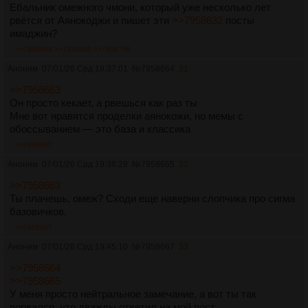
Ебальник омежного чмони, который уже несколько лет
рвётся от Аянокоджи и пишет эти
>>7958632
посты
имаджин?
>>7958664
>>7958665
>>7958758
Аноним
07/01/26 Срд 19:37:01
№
7958664
31
>>7958663
Он просто кекает, а рвешься как раз ты
Мне вот нравятся проделки аянокожи, но мемы с
обоссыванием — это база и классика
>>7958667
Аноним
07/01/26 Срд 19:38:29
№
7958665
32
>>7958663
Ты плачешь, омеж? Сходи еще наверни слопчика про сигма
базовичков.
>>7958667
Аноним
07/01/26 Срд 19:45:10
№
7958667
33
>>7958664
>>7958665
У меня просто нейтральное замечание, а вот ты так
порвался, что дважды ответил на мой пост.