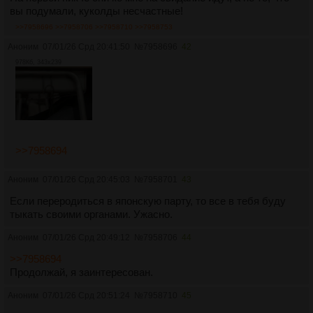
вы подумали, куколды несчастные!
>>7958696
>>7958706
>>7958710
>>7958753
Аноним
07/01/26 Срд 20:41:50
№
7958696
42
978Кб, 343x239
>>7958694
Аноним
07/01/26 Срд 20:45:03
№
7958701
43
Если переродиться в японскую парту, то все в тебя буду
тыкать своими органами. Ужасно.
Аноним
07/01/26 Срд 20:49:12
№
7958706
44
>>7958694
Продолжай, я заинтересован.
Аноним
07/01/26 Срд 20:51:24
№
7958710
45