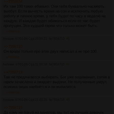
>>7958694
Их там 100 таких ебанько. Они тебя буквально насмерть
выебут. Если вычесть время на сон и исключить любую
работу и личное время, у тебя будет по часу в неделю на
каждую. И каждая будет обижаться если её час будет
пропущен. Это худший гарем что только может быть.
>>7958713
Аноним
07/01/26 Срд 20:55:21
№
7958713
46
>>7958710
Он вроде только про этих двух написал а не про 100.
>>7958715
Аноним
07/01/26 Срд 21:00:38
№
7958715
47
>>7958713
Там не предлагается выбирать. Бог уже пошаманил, сотня в
гарем зачислена и ожидает выдачи. Не полученные умрут,
психика ояша наебнётся и он выпилится.
>>7958716
Аноним
07/01/26 Срд 21:02:25
№
7958716
48
>>7958715
Да кому не похуй на манялор, мы тут на лучших девочек