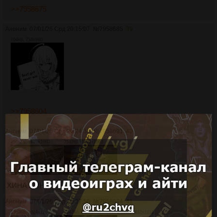
>>7958675
Аноним
07/01/26 Срд 20:15:07
№
7958685
39
194Кб, 734x660
>>7958604
Аноним
07/01/26 Срд 20:24:36
№
7958691
40
2566Кб, 1920x1080
2532Кб, 1920x1080
ХИНА ХИНА
Аноним
07/01/26 Срд 20:37:56
№
7958694
41
1703Кб, 1024x1280
1342Кб, 832x1216
1089Кб, 832x1216