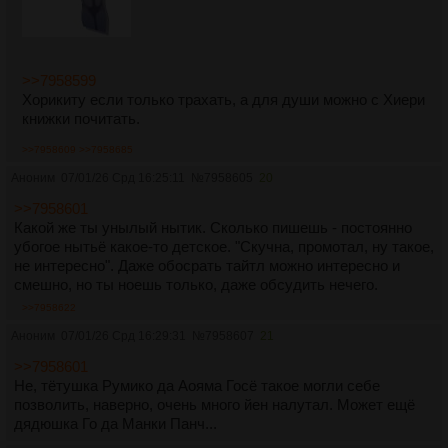
>>7958599
Хорикиту если только трахать, а для души можно с Хиери
книжки почитать.
>>7958609
>>7958685
Аноним
07/01/26 Срд 16:25:11
№
7958605
20
>>7958601
Какой же ты унылый нытик. Сколько пишешь - постоянно
убогое нытьё какое-то детское. "Скучна, промотал, ну такое,
не интересно". Даже обосрать тайтл можно интересно и
смешно, но ты ноешь только, даже обсудить нечего.
>>7958622
Аноним
07/01/26 Срд 16:29:31
№
7958607
21
>>7958601
Не, тётушка Румико да Аояма Госё такое могли себе
позволить, наверно, очень много йен налутал. Может ещё
дядюшка Го да Манки Панч...