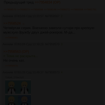
Предыдущий тред
>>7954834 (OP)
>>7958570
>>7958573
>>7958596
>>7959148
>>7959272
>>7960006
>>7961751
Аноним
07/01/26 Срд 13:33:57
№
7958567
2
>>7958524 →
Четвёртая серия. Внезапно завезли сутори про
крепкую
мужскую дружбу
двух джей-рокеров. М-да...
>>7958581
Аноним
07/01/26 Срд 13:39:29
№
7958570
3
>>7958563 (OP)
> Тема не раскрыта...
Не очень кат.
>>7958576
Аноним
07/01/26 Срд 13:49:37
№
7958573
4
7141Кб, 2734x3107