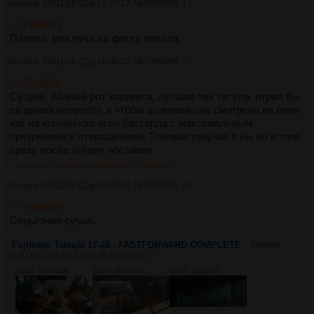
Аноним
07/01/26 Срд 15:57:27
№
7958598
14
>>7958573
Палево, моя рука на фотку попала.
Аноним
07/01/26 Срд 16:06:52
№
7958599
15
>>7958595
Сузуне, ёбаный рот хорикита, лучшая тян титула, нтрил бы
её днями напролёт, и чтобы во время она смотрела на меня
как на конченного агли бастарда с максимальным
презрением и отвращением. Топовая тянучка я бы её в топе
сразу после хотару поставил
>>7958600
>>7958604
>>7958618
>>7958631
Аноним
07/01/26 Срд 16:08:47
№
7958600
16
>>7958599
Серьёзная сучка.
Fujimoto Tatsuki 17-26 - FASTFORWARD COMPLETE
Аноним
07/01/26 Срд 16:14:03
№
7958601
17
469Кб, 1920x1080
511Кб, 1920x1080
162Кб, 1920x800