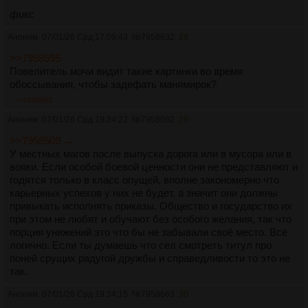
фикс
Аноним
07/01/26 Срд 17:09:43
№
7958632
28
>>7958595
Повелитель мочи видит такие картинки во время
обоссывания, чтобы задефать манямирок?
>>7958663
Аноним
07/01/26 Срд 19:24:22
№
7958662
29
>>7958509 →
У местных магов после выпуска дорога или в мусора или в
вояки. Если особой боевой ценности они не представляют и
годятся только в класс опущей, вполне закономерно что
карьерных успехов у них не будет, а значит они должны
привыкать исполнять приказы. Общество и государство их
при этом не любят и обучают без особого желания, так что
порция унижений это что бы не забывали своё место. Всё
логично. Если ты думаешь что сел смотреть титул про
поней срущих радугой дружбы и справедливости то это не
так.
Аноним
07/01/26 Срд 19:34:15
№
7958663
30