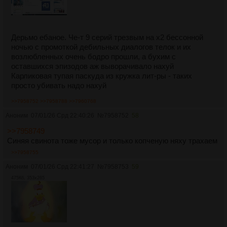
Дерьмо ебаное. Че-т 9 серий трезвым на х2 бессонной
ночью с промоткой дебильных диалогов телок и их
возлюбленных очень бодро прошли, а бухим с
оставшихся эпизодов аж выворачивало нахуй
Карликовая тупая паскуда из кружка лит-ры - таких
просто убивать надо нахуй
>>7958752
>>7958788
>>7960768
Аноним
07/01/26 Срд 22:40:26
№
7958752
58
>>7958749
Синяя свинота тоже мусор и только копченую няху трахаем
>>7958755
Аноним
07/01/26 Срд 22:41:27
№
7958753
59
475Кб, 353x265