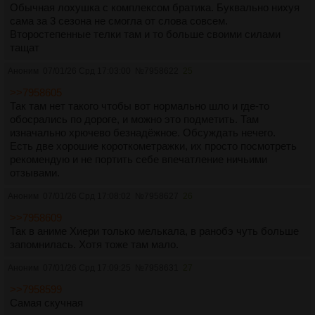
Обычная лохушка с комплексом братика. Буквально нихуя
сама за 3 сезона не смогла от слова совсем.
Второстепенные телки там и то больше своими силами
тащат
Аноним
07/01/26 Срд 17:03:00
№
7958622
25
>>7958605
Так там нет такого чтобы вот нормально шло и где-то
обосрались по дороге, и можно это подметить. Там
изначально хрючево безнадёжное. Обсуждать нечего.
Есть две хорошие короткометражки, их просто посмотреть
рекомендую и не портить себе впечатление ничьими
отзывами.
Аноним
07/01/26 Срд 17:08:02
№
7958627
26
>>7958609
Так в аниме Хиери только мелькала, в ранобэ чуть больше
запомнилась. Хотя тоже там мало.
Аноним
07/01/26 Срд 17:09:25
№
7958631
27
>>7958599
Самая скучная