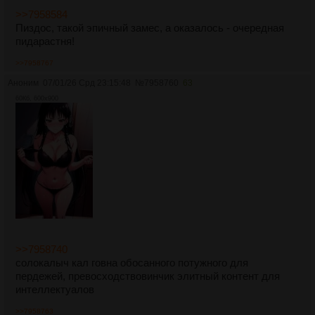
>>7958584
Пиздос, такой эпичный замес, а оказалось - очередная
пидарастня!
>>7958767
Аноним
07/01/26 Срд 23:15:48
№
7958760
63
60Кб, 600x900
>>7958740
солокалыч кал говна обосанного потужного для
пердежей, превосходствовинчик элитный контент для
интеллектуалов
>>7958763