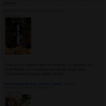
дрочим.
Аноним
07/01/26 Срд 21:25:14
№
7958723
49
549Кб, 424x600
Пока что по первой серии не понятно, но надеюсь это
реал Финал, а то затрахал уже автор. Ваще арка
Потрошителя походу самая убогая.
Приговорённый быть героем 1 серия
Аноним
07/01/26 Срд 21:54:58
№
7958736
50
1343Кб, 700x995