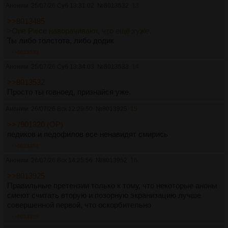
Аноним
25/07/26 Суб 13:31:02
№
8013532
13
>>8013485
>One Piece наворачивают, что ещё хуже.
Ты либо толстота, либо додик
>>8013533
Аноним
25/07/26 Суб 13:34:03
№
8013533
14
>>8013532
Просто ты говноед, признайся уже.
Аноним
26/07/26 Вск 12:29:50
№
8013925
15
>>7901320 (OP)
педиков и педофилов все ненавидят смирись
>>8013952
Аноним
26/07/26 Вск 14:25:56
№
8013952
16
>>8013925
Правильные претензии только к тому, что некоторые аноны
смеют считать вторую и позорную экранизацию лучше
совершенной первой, что оскорбительно
>>8013955