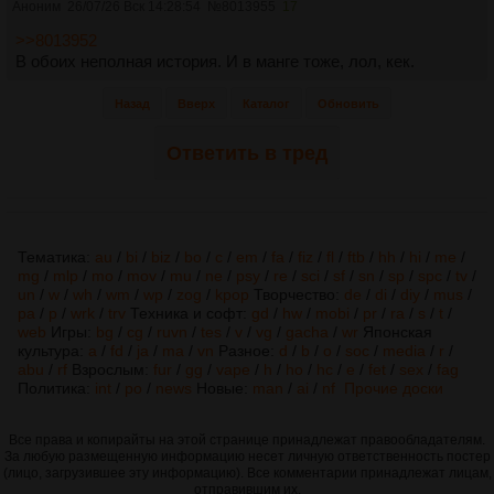
Аноним
26/07/26 Вск 14:28:54
№
8013955
17
>>8013952
В обоих неполная история. И в манге тоже, лол, кек.
Назад
Вверх
Каталог
Обновить
Ответить в тред
Тематика:
au
/
bi
/
biz
/
bo
/
c
/
em
/
fa
/
fiz
/
fl
/
ftb
/
hh
/
hi
/
me
/
mg
/
mlp
/
mo
/
mov
/
mu
/
ne
/
psy
/
re
/
sci
/
sf
/
sn
/
sp
/
spc
/
tv
/
un
/
w
/
wh
/
wm
/
wp
/
zog
/
kpop
Творчество:
de
/
di
/
diy
/
mus
/
pa
/
p
/
wrk
/
trv
Техника и софт:
gd
/
hw
/
mobi
/
pr
/
ra
/
s
/
t
/
web
Игры:
bg
/
cg
/
ruvn
/
tes
/
v
/
vg
/
gacha
/
wr
Японская
культура:
a
/
fd
/
ja
/
ma
/
vn
Разное:
d
/
b
/
o
/
soc
/
media
/
r
/
abu
/
rf
Взрослым:
fur
/
gg
/
vape
/
h
/
ho
/
hc
/
e
/
fet
/
sex
/
fag
Политика:
int
/
po
/
news
Новые:
man
/
ai
/
nf
Прочие доски
Все права и копирайты на этой странице принадлежат правообладателям.
За любую размещенную информацию несет личную ответственность постер
(лицо, загрузившее эту информацию). Все комментарии принадлежат лицам,
отправившим их.