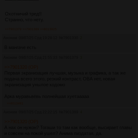
Охотничий тред!!
Странно, что нету.
>>7901379
>>7901389
>>8013925
Аноним
09/07/25 Срд 19:28:12
№
7901330
2
В мангаче есть
Аноним
09/07/25 Срд 21:55:33
№
7901379
3
>>7901320 (OP)
Первая экранизация лучшая, музыка и графика, а так же
подача всего этого, резкий контраст, ОВА нет, новая
экранизация унылое кодомо
Арка муравьвёвь полнейшая хуетааааа
>>8013481
Аноним
09/07/25 Срд 22:22:15
№
7901389
4
>>7901320 (OP)
А нах он нужон? Тогаши то там как вообще, высирает главы
и совсем на покой ушел? Анима пиздатая, да.