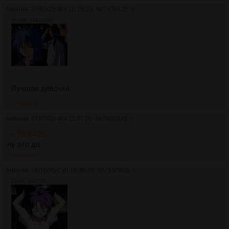
Аноним
27/07/25 Вск 10:28:23
№
7908425
5
2216Кб, 1440x1080
Лучшая девочка
>>7908445
Аноним
27/07/25 Вск 11:57:20
№
7908445
6
>>7908425
ну это да
>>7932885
Аноним
18/10/25 Суб 16:40:46
№
7932885
7
514Кб, 500x723