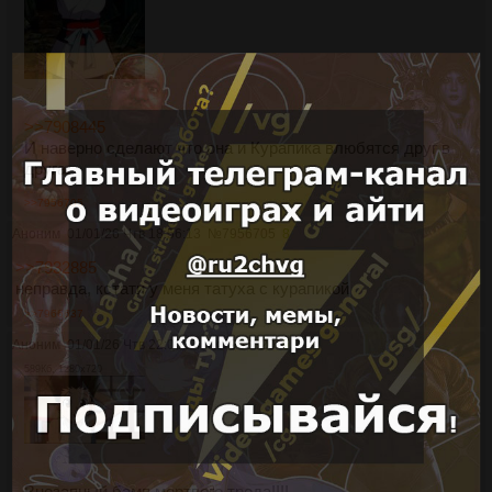
>>7908445
И наверно сделают что она и Курапика влюбятся друг в
друга.
>>7956705
Аноним
01/01/26 Чтв 18:56:13
№
7956705
8
>>7932885
неправда, кстати у меня татуха с курапикой
>>7966637
Аноним
01/01/26 Чтв 22:00:14
№
7956820
9
589Кб, 1280x720
Внезапный бамп мертвого треда!!!!