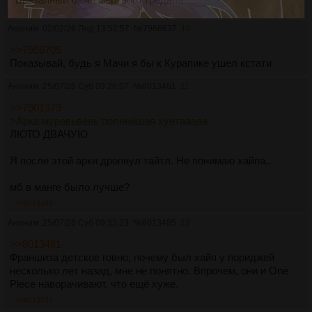
Аноним
02/02/26 Пнд 13:52:57
№
7966637
10
>>7956705
Показывай, будь я Мачи я бы к Курапике ушел кстати
Аноним
25/07/26 Суб 09:28:07
№
8013481
11
>>7901379
>Арка муравьвёвь полнейшая хуетааааа
ЛЮТО ДВАЧУЮ
Я после этой арки дропнул тайтл. Не понимаю хайпа..
мб в манге было лучше?
>>8013485
Аноним
25/07/26 Суб 09:33:23
№
8013485
12
>>8013481
Франшиза детское говно, почему был хайп у пориджей
несколько лет назад, мне не понятно. Впрочем, они и One
Piece наворачивают, что ещё хуже.
>>8013532