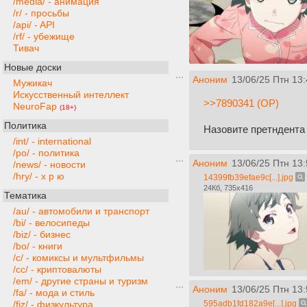
/media/ - анимация
/r/ - просьбы
/api/ - API
/rf/ - убежище
Тивач
Новые доски
Аноним
13/06/25 Птн 13:
Мужикач
Искусственный интеллект
>>7890341 (OP)
NeuroFap
(18+)
Политика
Назовите претндента
/int/ - international
/po/ - политика
Аноним
13/06/25 Птн 13:
/news/ - новости
/hry/ - х р ю
14399fb39efae9c[...].jpg
24Кб, 735x416
Тематика
/au/ - автомобили и транспорт
/bi/ - велосипеды
/biz/ - бизнес
/bo/ - книги
/c/ - комиксы и мультфильмы
/cc/ - криптовалюты
/em/ - другие страны и туризм
Аноним
13/06/25 Птн 13:
/fa/ - мода и стиль
595adb1fd182a9e[...].jpg
/fiz/ - физкультура