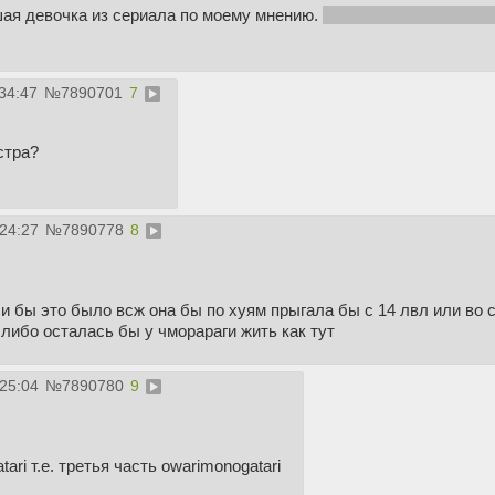
ая девочка из сериала по моему мнению.
Наверное я просто ищ
34:47
№
7890701
7
стра?
:24:27
№
7890778
8
ли бы это было всж она бы по хуям прыгала бы с 14 лвл или во 
либо осталась бы у чморараги жить как тут
:25:04
№
7890780
9
ari т.е. третья часть owarimonogatari