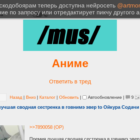
Аниме
Ответить в тред
Назад
|
Вниз
|
Каталог
|
Обновить
|
Автообновление
|
9
лучшая сводная сестренка в говнимэ эвер to Ойкура Содачи
>>7890058 (OP)
Премия лучшая сводная сестренка в говнимэ эвер