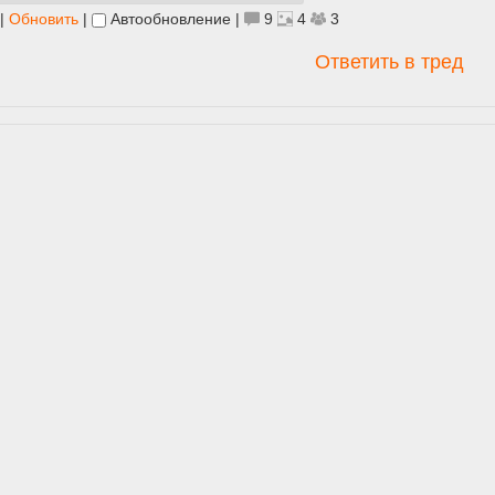
|
Обновить
|
Автообновление
|
9
4
3
Ответить в тред