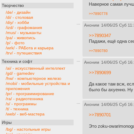
Наверное самая лучш
Творчество
/de/ - дизайн
>>7890778
/di/ - столовая
/diy/ - хобби
Аноним
14/06/25 Суб 11:
/izd/ - графомания
/mus/ - музыканты
>>7890347
/pa/ - живопись
Падажи, ещё одна се
/p/ - фото
/wrk/ - РАБота и карьера
>>7890780
/trv/ - путешествия
Техника и софт
Аноним
14/06/25 Суб 16
/ai/ - искусственный интеллект
>>7890699
/gd/ - gamedev
/hw/ - компьютерное железо
/mobi/ - мобильные устройства и
Да какое там всж, ес
приложения
было бы ахуенно. Ну 
/pr/ - программирование
/ra/ - радиотехника
/s/ - программы
Аноним
14/06/25 Суб 16
/t/ - техника
/web/ - веб-мастера
>>7890701
Игры
Это zoku-owarimonogat
/bg/ - настольные игры