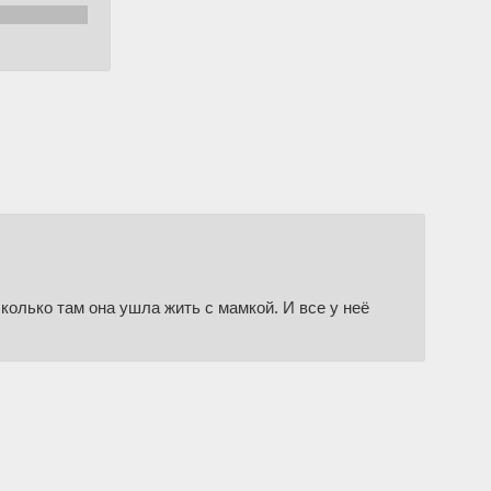
у везде всж
сколько там она ушла жить с мамкой. И все у неё