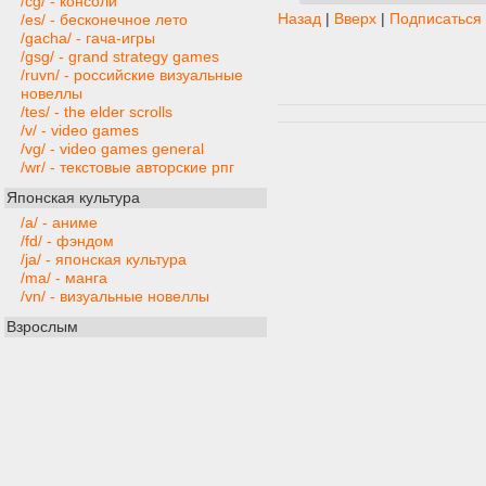
/cg/ - консоли
Назад
|
Вверх
|
Подписаться
/es/ - бесконечное лето
/gacha/ - гача-игры
/gsg/ - grand strategy games
/ruvn/ - российские визуальные
новеллы
/tes/ - the elder scrolls
/v/ - video games
/vg/ - video games general
/wr/ - текстовые авторские рпг
Японская культура
/a/ - аниме
/fd/ - фэндом
/ja/ - японская культура
/ma/ - манга
/vn/ - визуальные новеллы
Взрослым
/fur/ - фурри
/gg/ - хорошие девушки
/vape/ - электронные сигареты
/h/ - хентай
/ho/ - прочий хентай
/hc/ - hardcore
/e/ - extreme pron
/fet/ - фетиш