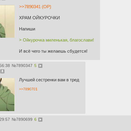
>>7890341 (OP)
ХРАМ ОЙКУРОЧКИ
Напиши
> Ойкурочка миленькая, благослави!
И всё чего ты желаешь сбудется!
56:38
№
7890347
5
Лучшей сестренки вам в тред
>>7890701
29:57
№
7890699
6