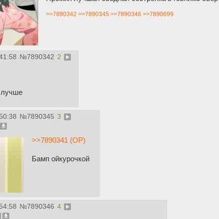
>>7890342
>>7890345
>>7890346
>>7890699
41:58
№
7890342
2
 лучше
50:38
№
7890345
3
>>7890341 (OP)
Бамп ойкурочкой
54:58
№
7890346
4