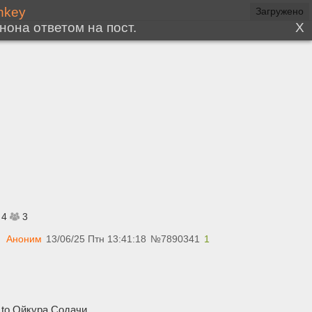
Загружено
4
3
Аноним
13/06/25 Птн 13:41:18
№
7890341
1
 to Ойкура Содачи