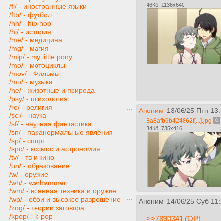
46Кб, 1136x640
/fl/ - иностранные языки
/ftb/ - футбол
/hh/ - hip-hop
/hi/ - история
/me/ - медицина
/mg/ - магия
/mlp/ - my little pony
/mo/ - мотоциклы
/mov/ - Фильмы
/mu/ - музыка
/ne/ - животные и природа
/psy/ - психология
/re/ - религия
Аноним
13/06/25 Птн 13:
/sci/ - наука
8a8afb9b424862f[...].jpg
/sf/ - научная фантастика
34Кб, 735x416
/sn/ - паранормальные явления
/sp/ - спорт
/spc/ - космос и астрономия
/tv/ - тв и кино
/un/ - образование
/w/ - оружие
/wh/ - warhammer
/wm/ - военная техника и оружие
/wp/ - обои и высокое разрешение
Аноним
14/06/25 Суб 11:
/zog/ - теории заговора
/kpop/ - k-pop
>>7890341 (OP)