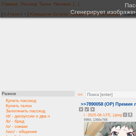
Главная
Пасскод
Талон
Реклама
[...]
[
b
/
news
/
+
]
Юзердоски
Каталог
Трекер
NSFW
Настройки
Разное
<<
Купить пасскод
>>7890058 (OP) Премия 
Купить талон
Залогинить пасскод
i - 2025-06-13T[...].jpeg
/d/ - дискуссии о два.ч
99Кб, 1366x768
/b/ - бред
/o/ - оэкаки
/soc/ - общение