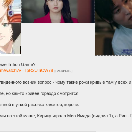
ме Trillion Game?
.com/watch?v=TpR2UTiCW78
[РАСКРЫТЬ]
увиденного возник вопрос - чому такие рожи кривые там у всех и
ге, но как-то кривее гораздо смотрится.
ачной шуткой рисовка кажется, короче.
ы по этой манге, Кирику играла Мио Имада (видрил 1), а Рин - 