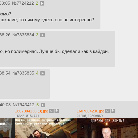
03:05
№
7724212
2
ромо?
 школиё, то никому здесь оно не интересно?
38:26
№
7835834
3
, но полимерная. Лучше бы сделали как в кайдзи.
38:54
№
7835835
4
:40:08
№
7943412
5
1607804230 (3).jpg
1607804230.jpg
163Кб, 815x741
242Кб, 1280x960