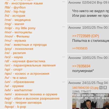
Аноним
02/04/24 Втр 09:
/fl/ - иностранные языки
/ftb/ - футбол
Что никто не видел п
/hh/ - hip-hop
Или раз аниме не про
/hi/ - история
/me/ - медицина
/mg/ - магия
Аноним
10/01/25 Птн 00:
/mlp/ - my little pony
/mo/ - мотоциклы
>>7723589 (OP)
/mov/ - Фильмы
Попытка в стилизацию
/mu/ - музыка
/ne/ - животные и природа
>>7835835
/psy/ - психология
/re/ - религия
/sci/ - наука
Аноним
10/01/25 Птн 00:
/sf/ - научная фантастика
/sn/ - паранормальные явления
>>7835834
/sp/ - спорт
полумерная*
/spc/ - космос и астрономия
/tv/ - тв и кино
/un/ - образование
Аноним
24/11/25 Пнд 04
/w/ - оружие
1607804230 (2).jpg
/wh/ - warhammer
118Кб, 779x577
/wm/ - военная техника и оружие
/wp/ - обои и высокое разрешение
/zog/ - теории заговора
/kpop/ - k-pop