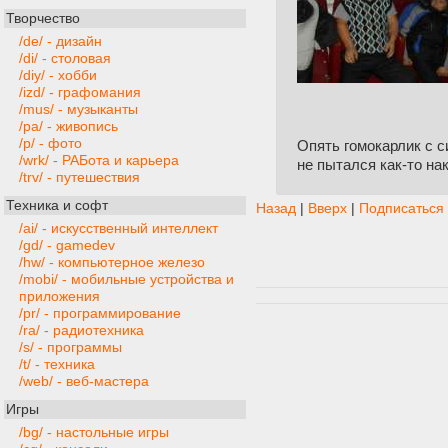
Творчество
/de/ - дизайн
/di/ - столовая
/diy/ - хобби
/izd/ - графомания
/mus/ - музыканты
/pa/ - живопись
/p/ - фото
Опять гомокарлик с с
/wrk/ - РАБота и карьера
не пытался как-то на
/trv/ - путешествия
Техника и софт
Назад
|
Вверх
|
Подписаться
/ai/ - искусственный интеллект
/gd/ - gamedev
/hw/ - компьютерное железо
/mobi/ - мобильные устройства и
приложения
/pr/ - программирование
/ra/ - радиотехника
/s/ - программы
/t/ - техника
/web/ - веб-мастера
Игры
/bg/ - настольные игры