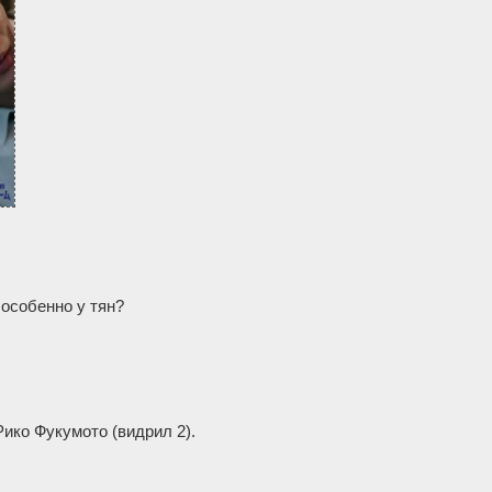
 особенно у тян?
Рико Фукумото (видрил 2).