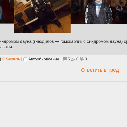
индромом дауна (гнездилов — гомокарлик с синдромом дауна) срё
казатьь
|
Обновить
|
Автообновление
|
5
6
3
Ответить в тред