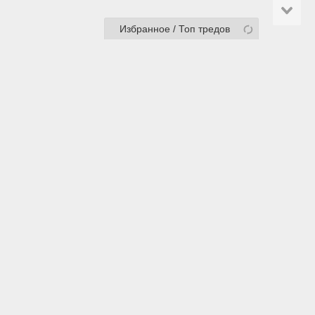
Избранное / Топ тредов
wh
/
wm
/
wp
/
zog
/
kpop
Творчество:
de
/
di
/
diy
/
mus
/
pa
/
p
/
a
/
vn
Разное:
d
/
b
/
o
/
soc
/
media
/
r
/
abu
/
rf
Взрослым:
fur
/
gg
/