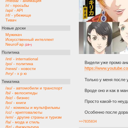
/media/ - анимация
/r/ - просьбы
/api/ - API
/rf/ - убежище
Тивач
Новые доски
Мужикач
Искусственный интеллект
NeuroFap
(18+)
Политика
/int/ - international
Видели уже промо ани
/po/ - политика
https://www.youtube
/news/ - новости
/hry/ - х р ю
Только у меня после 
Тематика
/au/ - автомобили и транспорт
Вроде оно и как в ман
/bi/ - велосипеды
/biz/ - бизнес
Просто какой-то неуд
/bo/ - книги
/c/ - комиксы и мультфильмы
Особенно после дорам
/cc/ - криптовалюты
/em/ - другие страны и туризм
>>7835834
/fa/ - мода и стиль
/fiz/ - физкультура