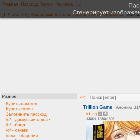
Главная
Пасскод
Талон
Реклама
[...]
[
b
/
news
/
+
]
Юзердоски
Каталог
Трекер
NSFW
Настройки
Разное
<<
Купить пасскод
Trillion Game
Аноним
31
Купить талон
Залогинить пасскод
tr1.jpg
430Кб, 1280x1308
/d/ - дискуссии о два.ч
/b/ - бред
/o/ - оэкаки
/soc/ - общение