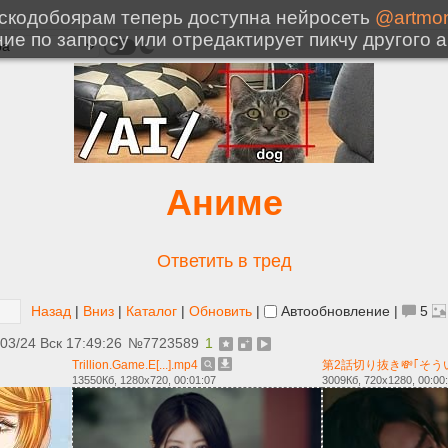
Аниме
Ответить в тред
Назад
|
Вниз
|
Каталог
|
Обновить
|
Автообновление
|
5
/03/24 Вск 17:49:26
№
7723589
1
Trillion.Game.E[...].mp4
第2話切り抜き💸｢そういった
13550Кб, 1280x720, 00:01:07
3009Кб, 720x1280, 00:00