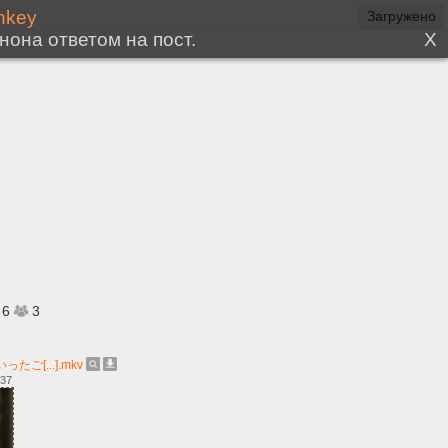
Загружено
6
3
ご[...].mkv
:37