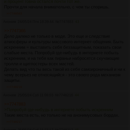
и процент говна остался почти тот же.
Прочти для начала внимательно, с чем ты споришь.
>>7748563
Аноним
24/05/24 Птн 18:39:44
№
7747883
43
>>7747366
Дело далеко не только в моде. Это еще и следствие
атмосферы и культуры массового интернет-общения. Быть
искренним = выставить себя беззащитным, показать свои
слабые места. Попробуй где-нибудь в интернете побыть
искренним, и на тебя как пираньи набросятся скучающие
тролли и щитпостеры всех мастей.
Делать вид что ты весь такой из себя самоироничный и ни к
чему всерьез не относящийся - это своего рода механизм
защиты.
>>7748216
Аноним
25/05/24 Суб 11:08:03
№
7748216
44
>>7747883
>Попробуй где-нибудь в интернете побыть искренним
Такие места есть, но только не на анонимусовых бордах.
>>7748217