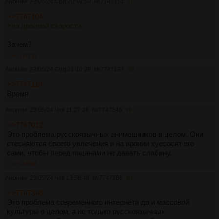
Аноним
22/05/24 Срд 20:49:59
№
7747114
37
>>7747104
>на двойной скорости
Зачем?
>>7747137
Аноним
22/05/24 Срд 21:10:28
№
7747137
38
>>7747114
Время
Аноним
23/05/24 Чтв 11:27:28
№
7747346
39
>>7747012
Это проблема русскоязычных анимешников в целом. Они
стесняются своего увлечения и на иронии хуесосят его
сами, чтобы перед пацанами не давать слабину.
>>7747366
Аноним
23/05/24 Чтв 13:58:48
№
7747366
40
>>7747346
Это проблема современного интернета да и массовой
культуры в целом, а не только русскоязычных