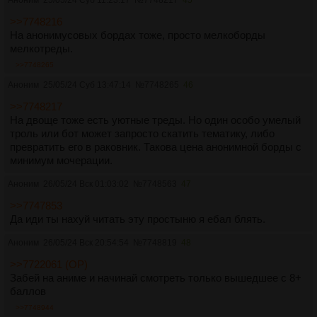
Аноним
25/05/24 Суб 11:23:17
№
7748217
45
>>7748216
На анонимусовых бордах тоже, просто мелкоборды
мелкотреды.
>>7748265
Аноним
25/05/24 Суб 13:47:14
№
7748265
46
>>7748217
На двоще тоже есть уютные треды. Но один особо умелый
троль или бот может запросто скатить тематику, либо
превратить его в раковник. Такова цена анонимной борды с
минимум мочерации.
Аноним
26/05/24 Вск 01:03:02
№
7748563
47
>>7747853
Да иди ты нахуй читать эту простыню я ебал блять.
Аноним
26/05/24 Вск 20:54:54
№
7748819
48
>>7722061 (OP)
Забей на аниме и начинай смотреть только вышедшее с 8+
баллов
>>7748944