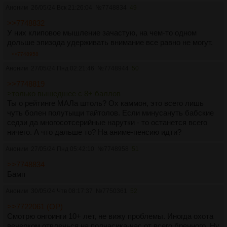
Аноним
26/05/24 Вск 21:26:04
№
7748834
49
>>7748832
У них клиповое мышление зачастую, на чем-то одном
дольше эпизода удерживать внимание все равно не могут.
>>7748958
Аноним
27/05/24 Пнд 02:21:46
№
7748944
50
>>7748819
>только вышедшее с 8+ баллов
Ты о рейтинге МАЛа штоль? Ох каммон, это всего лишь
чуть болен полутыщи тайтолов. Если минусануть бабские
седзи да многосотсерийные нарутки - то останется всего
ничего. А что дальше то? На аниме-пенсию идти?
Аноним
27/05/24 Пнд 05:42:10
№
7748958
51
>>7748834
Бамп
Аноним
30/05/24 Чтв 08:17:37
№
7750361
52
>>7722061 (OP)
Смотрю онгоинги 10+ лет, не вижу проблемы. Иногда охота
вечерком отвлечься на полчасика-час от всего бренного. Ну