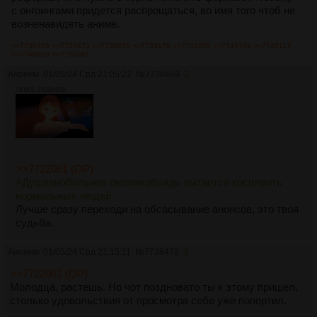
с онгоингами придется распрощаться, во имя того чтоб не
возненавидеть аниме.
>>7738469
>>7738473
>>7738955
>>7739178
>>7744355
>>7744749
>>7746117
>>7748819
>>7750361
Аноним
01/05/24 Срд 21:05:22
№
7738469
2
741Кб, 1600x900
>>7722061 (OP)
>Душевнобольная онгоингоблядь пытается косплеить
нормальных людей
Лучше сразу переходи на обсасывание анонсов, это твоя
судьба.
Аноним
01/05/24 Срд 21:15:11
№
7738473
3
>>7722061 (OP)
Молодца, растешь. Но чот поздновато ты к этому пришел,
столько удовольствия от просмотра себе уже попортил.