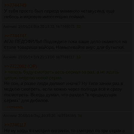
>>7744749
У тебя просто был период маминого нетакусика, ещё
небось и ихровую импотенцию поймал.
Аноним
19/05/24 Вск 20:19:33
№
7746071
32
>>7744747
АГА! ПЕДОФИЛЫ! Подождите пока ваше дело окажется на
столе товарища майора. Намылевайте анус для бутылки.
Аноним
19/05/24 Вск 21:13:00
№
7746117
33
>>7722061 (OP)
> теперь буду смотреть весь сериал за раз, а не ждать
целую неделю новой серии.
Не пон, а разве люди делают иначе? Ну типа зачем раз в
недклю смотреть, если можно через полгода всё и сразу
посмотреть. Всегда думал, что раздел "в предыдущих
сериях" для дебилов.
>>7746385
Аноним
20/05/24 Пнд 10:39:36
№
7746385
34
>>7746117
Не ну когда я смотрел онгоинги, то смотрел по три серии в