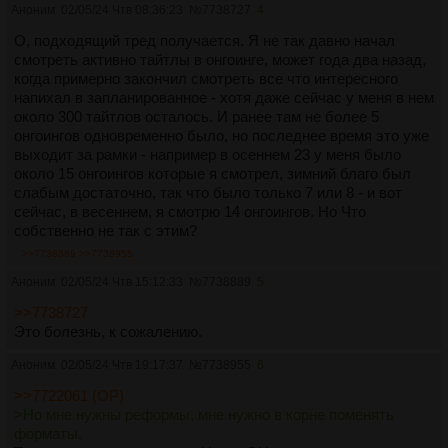
Аноним
02/05/24 Чтв 08:36:23
№
7738727
4
О, подходящий тред получается. Я не так давно начал
смотреть активно тайтлы в онгоинге, может года два назад,
когда примерно закончил смотреть все что интересного
напихал в запланированное - хотя даже сейчас у меня в нем
около 300 тайтлов осталось. И ранее там не более 5
онгоингов одновременно было, но последнее время это уже
выходит за рамки - например в осеннем 23 у меня было
около 15 онгоингов которые я смотрел, зимний благо был
слабым достаточно, так что было только 7 или 8 - и вот
сейчас, в весеннем, я смотрю 14 онгоингов. Но Что
собственно не так с этим?
>>7738889
>>7738955
Аноним
02/05/24 Чтв 15:12:33
№
7738889
5
>>7738727
Это болезнь, к сожалению.
Аноним
02/05/24 Чтв 19:17:37
№
7738955
6
>>7722061 (OP)
>Но мне нужны реформы, мне нужно в корне поменять
форматы.