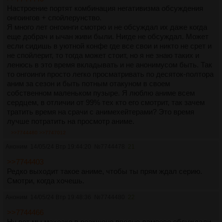
Настроение портят комбинация негативизма обсуждения
онгоингов + спойлерунство.
Я много лет онгоинги смотрю и не обсуждал их даже когда
еще добрач и ычан живи были. Нигде не обсуждал. Может
если сидишь в уютной конфе где все свои и никто не срет и
не спойлерит, то тогда может стоит, но я не знаю таких и
ленюсь в это время вкладывать и не анонимусом быть. Так
то онгоинги просто легко просматривать по десяток-полтора
аним за сезон и быть потным отакуном в своем
собственном маленьком пузыре. Я люблю аниме всем
сердцем, в отличии от 99% тех кто его смотрит, так зачем
тратить время на срачи с анимехейтерами? Это время
лучше потратить на просмотр аниме.
>>7744480
>>7747012
Аноним
14/05/24 Втр 19:44:20
№
7744478
21
>>7744403
Редко выходит такое аниме, чтобы ты прям ждал серию.
Смотри, когда хочешь.
Аноним
14/05/24 Втр 19:48:36
№
7744480
22
>>7744466
Ну вот мы махоако в реакшоне вполне лампово обсуждали