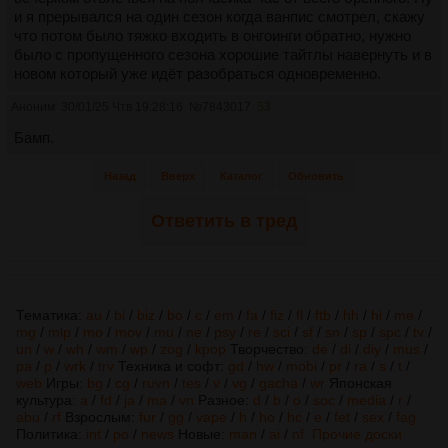
и я прерывался на один сезон когда ванпис смотрел, скажу
что потом было тяжко входить в онгоинги обратно, нужно
было с пропущенного сезона хорошие тайтлы навернуть и в
новом который уже идёт разобраться одновременно.
Аноним
30/01/25 Чтв 19:28:16
№
7843017
53
Бамп.
Назад
Вверх
Каталог
Обновить
Ответить в тред
Тематика:
au
/
bi
/
biz
/
bo
/
c
/
em
/
fa
/
fiz
/
fl
/
ftb
/
hh
/
hi
/
me
/
mg
/
mlp
/
mo
/
mov
/
mu
/
ne
/
psy
/
re
/
sci
/
sf
/
sn
/
sp
/
spc
/
tv
/
un
/
w
/
wh
/
wm
/
wp
/
zog
/
kpop
Творчество:
de
/
di
/
diy
/
mus
/
pa
/
p
/
wrk
/
trv
Техника и софт:
gd
/
hw
/
mobi
/
pr
/
ra
/
s
/
t
/
web
Игры:
bg
/
cg
/
ruvn
/
tes
/
v
/
vg
/
gacha
/
wr
Японская
культура:
a
/
fd
/
ja
/
ma
/
vn
Разное:
d
/
b
/
o
/
soc
/
media
/
r
/
abu
/
rf
Взрослым:
fur
/
gg
/
vape
/
h
/
ho
/
hc
/
e
/
fet
/
sex
/
fag
Политика:
int
/
po
/
news
Новые:
man
/
ai
/
nf
Прочие доски