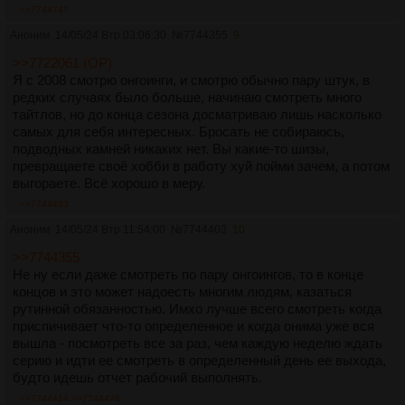
>>7744747
Аноним
14/05/24 Втр 03:06:30
№
7744355
9
>>7722061 (OP)
Я с 2008 смотрю онгоинги, и смотрю обычно пару штук, в
редких случаях было больше, начинаю смотреть много
тайтлов, но до конца сезона досматриваю лишь насколько
самых для себя интересных. Бросать не собираюсь,
подводных камней никаких нет. Вы какие-то шизы,
превращаете своё хобби в работу хуй пойми зачем, а потом
выгораете. Всё хорошо в меру.
>>7744403
Аноним
14/05/24 Втр 11:54:00
№
7744403
10
>>7744355
Не ну если даже смотреть по пару онгоингов, то в конце
концов и это может надоесть многим людям, казаться
рутинной обязанностью. Имхо лучше всего смотреть когда
приспичивает что-то определенное и когда онима уже вся
вышла - посмотреть все за раз, чем каждую неделю ждать
серию и идти ее смотреть в определенный день ее выхода,
будто идешь отчет рабочий выполнять.
>>7744414
>>7744478