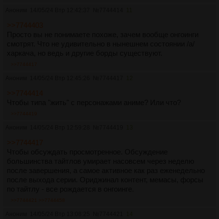
Аноним
14/05/24 Втр 12:42:37
№
7744414
11
>>7744403
Просто вы не понимаете похоже, зачем вообще онгоинги
смотрят. Что не удивительно в нынешнем состоянии /а/
харкача, но ведь и другие борды существуют.
>>7744417
Аноним
14/05/24 Втр 12:45:26
№
7744417
12
>>7744414
Чтобы типа "жить" с персонажами аниме? Или что?
>>7744419
Аноним
14/05/24 Втр 12:59:28
№
7744419
13
>>7744417
Чтобы обсуждать просмотренное. Обсуждение
большинства тайтлов умирает насовсем через неделю
после завершения, а самое активное как раз еженедельно
после выхода серии. Ориджинал контент, мемасы, форсы
по тайтлу - все рождается в онгоинге.
>>7744421
>>7744458
Аноним
14/05/24 Втр 13:08:25
№
7744421
14