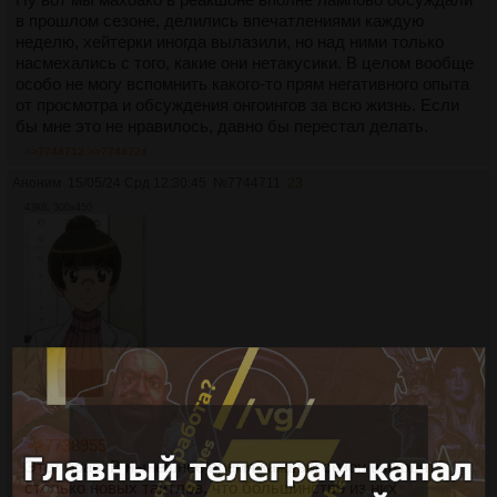
в прошлом сезоне, делились впечатлениями каждую
неделю, хейтерки иногда вылазили, но над ними только
насмехались с того, какие они нетакусики. В целом вообще
особо не могу вспомнить какого-то прям негативного опыта
от просмотра и обсуждения онгоингов за всю жизнь. Если
бы мне это не нравилось, давно бы перестал делать.
>>7744712
>>7744724
Аноним
15/05/24 Срд 12:30:45
№
7744711
23
43Кб, 300x450
>>7738955
Этот прав. В нынешнее время каждый сезон выходят
столько новых тайтлов, что большинство из них