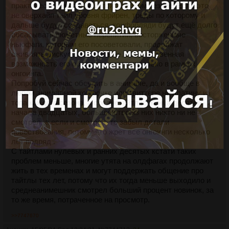
практически никто не смотрит в новом сезоне. Если это
не оверхайп тайл уровня фрирен, треды по которому и
дальше будут создаваться, конфобляди будут ещё долго
обсасывать сюжетные перепитии, восторженные
ньюфаги, которым его посоветовали, продолжат
оживлять дискуссию и дальше, то единственная
возможность его обсудить имеется только в рамках
онгоинга.
Попробуй сейчас обсудить в анимаче, да и вообще в
любой анимешной конфочке или твиттере не платину из
топа каждого сезона, а среднетайтл из конца десятых-
начала двадцатых, большинство из них никто ни не
смотрел, а если и смотрел, то забыл детали
повествования, потому что жрет все онгоинги несколько
лет подряд .
С тайтлами нулевых и ранних десятых кстати таких
проблем меньше, многие утята на олдфагах продолжают
жить в тех временах и могут поддержать общение про
тайтлы тех лет, потому что их тогда меньше выходило и
среднеанимешник смотрел больший процент новинок, за
то же время, потраченное на просмотр.
>>7747670