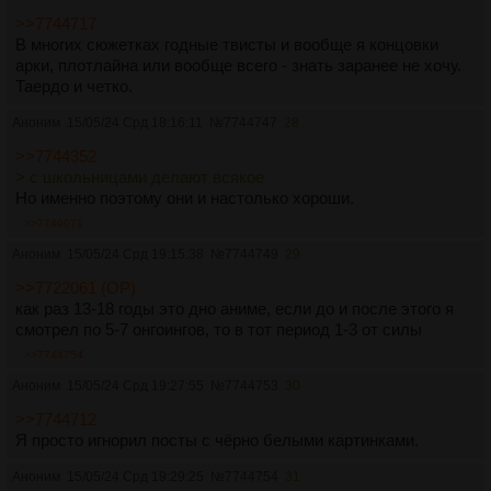
>>7744717
В многих сюжетках годные твисты и вообще я концовки
арки, плотлайна или вообще всего - знать заранее не хочу.
Таердо и четко.
Аноним
15/05/24 Срд 18:16:11
№
7744747
28
>>7744352
> с школьницами делают всякое
Но именно поэтому они и настолько хороши.
>>7746071
Аноним
15/05/24 Срд 19:15:38
№
7744749
29
>>7722061 (OP)
как раз 13-18 годы это дно аниме, если до и после этого я
смотрел по 5-7 онгоингов, то в тот период 1-3 от силы
>>7744754
Аноним
15/05/24 Срд 19:27:55
№
7744753
30
>>7744712
Я просто игнорил посты с чёрно белыми картинками.
Аноним
15/05/24 Срд 19:29:25
№
7744754
31