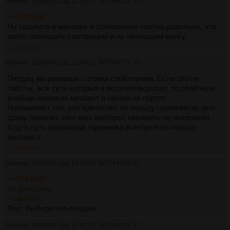
Аноним
15/05/24 Срд 12:34:31
№
7744712
24
>>7744480
Ну тащемта в махоако и спойлерили плотно довольно, что
могло помешать смотрящим и не читающим мангу.
>>7744753
Аноним
15/05/24 Срд 12:44:15
№
7744717
25
Пиздец вы ранимые с этими спойлерами. Если это не
тайтлы, вся суть которых в вотэтоповоротах, то спойлеры
вообще ничем не мешают и ничего не портят.
Напоминает тех, кто причитает по поводу гаремников, мол
сразу понятно, кого ояш выберет, смотреть не интересно -
будто суть просмотра гаремника в интриге по поводу
выбора гг.
>>7744732
Аноним
15/05/24 Срд 14:32:34
№
7744724
26
>>7744480
>в реакшоне
>лампово
Лол. Выбери что-то одно.
Аноним
15/05/24 Срд 15:42:57
№
7744732
27