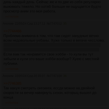
день каждый день. Сейчас же и по две из себя регулярно
выжимать тяжело. Но хотяб больше не ощущается будто
просмотр аним это моя работа.
>>7747104
Аноним
22/05/24 Срд 13:27:12
№
7747012
35
>>7744466
Проблема анимача в том, что там сидят занудные вечно
всем недовольные уебаны. Хуже только в вегаче чесслово.
И в /цг. Особенно в жрпг треде. Я нигде не видел чтоб так
ненавидили жрпг, как завсегдатаи тамошнего жрпг-треда.
Если вам так ненравится свое хобби - то хули вы тут
забыли и хули это ваше хобби вообще? Хуею с местной
публики.
>>7747346
Аноним
22/05/24 Срд 20:35:07
№
7747104
36
>>7746385
Так нахуя смотреть онгоинги, ессди можно на двойной
скорости за вечер навернуть сезон, которыц вышел до
конца
>>7747114