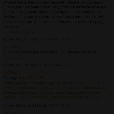
Вторая часть немного противоречит первой, ну да ладно.
Обсуждать очевидно чтобы поделиться впечатлениями и
узнать, что думают другие. Это вроде в принципе цель
любого общения. Но если ты настолько нежный, что тебе
настроение портят негативные мнения, то может и правда
не стоит.
>>7744450
>>7744466
Аноним
14/05/24 Втр 17:46:13
№
7744450
18
>>7744446
И почему это не работает вообще с любым тайтлом?
>>7744458
Аноним
14/05/24 Втр 18:09:20
№
7744458
19
>>7744450
Потому что
>>7744419
>Обсуждение большинства тайтлов умирает насовсем
через неделю после завершения, а самое активное как раз
еженедельно после выхода серии. Ориджинал контент,
мемасы, форсы по тайтлу - все рождается в онгоинге
Аноним
14/05/24 Втр 18:58:22
№
7744466
20
>>7744446