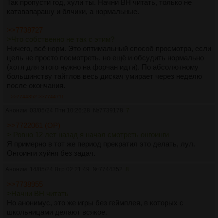
Так пропусти год, хули ты. Начни ВН читать, только не
катавапарашу и блчики, а нормальные.
>>7738727
>Что собственно не так с этим?
Ничего, всё норм. Это оптимальный способ просмотра, если
цель не просто посмотреть, но ещё и обсудить нормально
(хотя для этого нужно на форчан идти). По абсолютному
большинству тайтлов весь дискач умирает через неделю
после окончания.
>>7744352
>>7744711
Аноним
03/05/24 Птн 10:26:28
№
7739178
7
>>7722061 (OP)
> Ровно 12 лет назад я начал смотреть онгоинги
Я примерно в тот же период прекратил это делать, лул.
Онгоинги хуйня без задач.
Аноним
14/05/24 Втр 02:21:49
№
7744352
8
>>7738955
>Начни ВН читать
Но анонимус, это же игры без геймплея, в которых с
школьницами делают всякое.