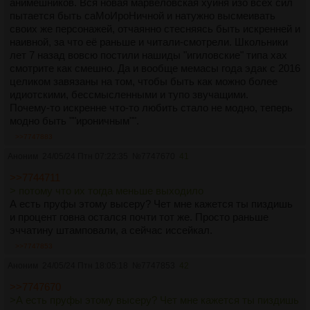
анимешников. Вся новая марвеловская хуйня изо всех сил
пытается быть саМоИроНичной и натужно высмеивать
своих же персонажей, отчаянно стесняясь быть искренней и
наивной, за что её раньше и читали-смотрели. Школьники
лет 7 назад вовсю постили нашиды "игиловские" типа хах
смотрите как смешно. Да и вообще мемасы года эдак с 2016
целиком завязаны на том, чтобы быть как можно более
идиотскими, бессмысленными и тупо звучащими.
Почему-то искренне что-то любить стало не модно, теперь
модно быть ""ироничным"".
>>7747883
Аноним
24/05/24 Птн 07:22:35
№
7747670
41
>>7744711
> потому что их тогда меньше выходило
А есть пруфы этому высеру? Чет мне кажется ты пиздишь
и процент говна остался почти тот же. Просто раньше
эччатину штамповали, а сейчас иссейкал.
>>7747853
Аноним
24/05/24 Птн 18:05:18
№
7747853
42
>>7747670
>А есть пруфы этому высеру? Чет мне кажется ты пиздишь