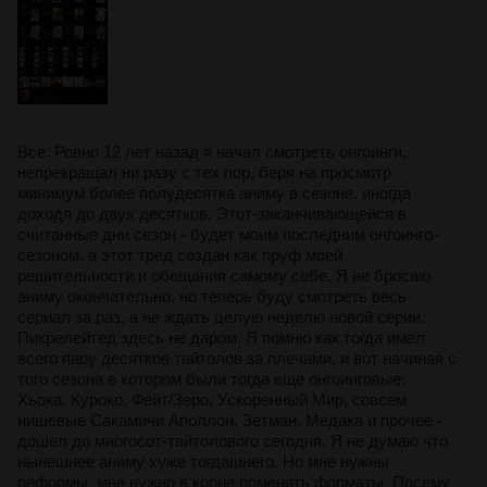
Все. Ровно 12 лет назад я начал смотреть онгоинги,
непрекращал ни разу с тех пор, беря на просмотр
минимум более полудесятка аниму в сезоне, иногда
доходя до двух десятков. Этот-заканчивающейся в
считанные дни сезон - будет моим последним онгоинго-
сезоном, а этот тред создан как пруф моей
решительности и обещания самому себе. Я не бросаю
аниму окончательно, но теперь буду смотреть весь
сериал за раз, а не ждать целую неделю новой серии.
Пикрелейтед здесь не даром. Я помню как тогда имел
всего пару десятков тайтолов за плечами, и вот начиная с
того сезона в котором были тогда еще онгоинговые:
Хьока, Куроко, Фейт/Зеро, Ускоренный Мир, совсем
нишевые Сакамичи Аполлон, Зетман, Медака и прочее -
дошел до многосот-тайтолового сегодня. Я не думаю что
нынешнее аниму хуже тогдашнего. Но мне нужны
реформы, мне нужно в корне поменять форматы. Посему