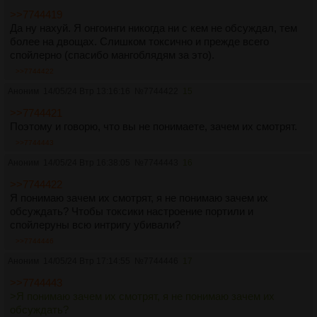
>>7744419
Да ну нахуй. Я онгоинги никогда ни с кем не обсуждал, тем
более на двощах. Слишком токсично и прежде всего
спойлерно (спасибо мангоблядям за это).
>>7744422
Аноним
14/05/24 Втр 13:16:16
№
7744422
15
>>7744421
Поэтому и говорю, что вы не понимаете, зачем их смотрят.
>>7744443
Аноним
14/05/24 Втр 16:38:05
№
7744443
16
>>7744422
Я понимаю зачем их смотрят, я не понимаю зачем их
обсуждать? Чтобы токсики настроение портили и
спойлеруны всю интригу убивали?
>>7744446
Аноним
14/05/24 Втр 17:14:55
№
7744446
17
>>7744443
>Я понимаю зачем их смотрят, я не понимаю зачем их
обсуждать?