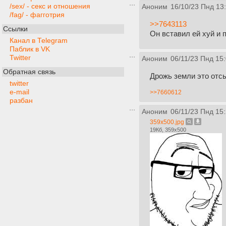
/sex/ - секс и отношения
Аноним
16/10/23 Пнд 13
/fag/ - фагготрия
>>7643113
Ссылки
Он вставил ей хуй и 
Канал в Telegram
Паблик в VK
Twitter
Аноним
06/11/23 Пнд 15
Обратная связь
Дрожь земли это отсы
twitter
e-mail
>>7660612
разбан
Аноним
06/11/23 Пнд 15
359x500.jpg
19Кб, 359x500