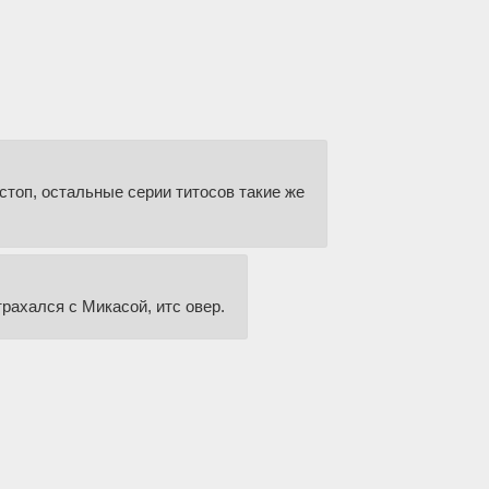
 стоп, остальные серии титосов такие же
рахался с Микасой, итс овер.