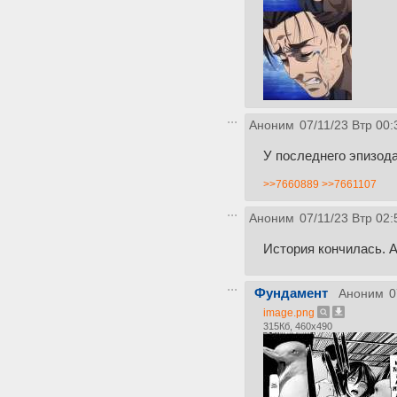
Аноним
07/11/23 Втр 00:
У последнего эпизода
>>7660889
>>7661107
Аноним
07/11/23 Втр 02:
История кончилась. А
Фундамент
Аноним
0
image.png
315Кб, 460x490