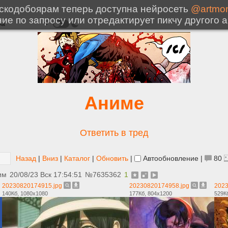
Аниме
Ответить в тред
Назад
|
Вниз
|
Каталог
|
Обновить
|
Автообновление
|
80
им
20/08/23 Вск 17:54:51
№
7635362
1
20230820174915.jpg
20230820174958.jpg
2023
140Кб, 1080x1080
177Кб, 804x1200
529К