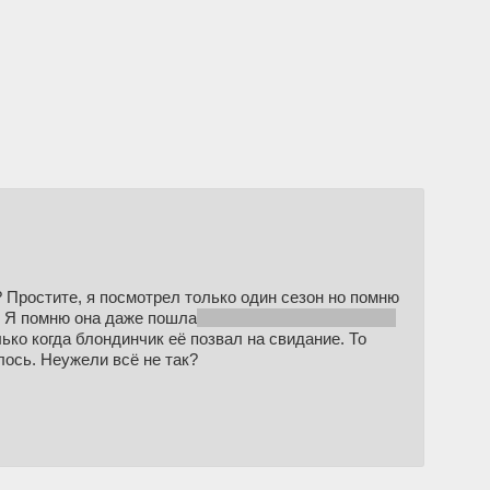
 Простите, я посмотрел только один сезон но помню
. Я помню она даже пошла
(кодгда все оняли что она
ко когда блондинчик её позвал на свидание. То
лось. Неужели всё не так?