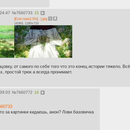
:24:47
№
7660733
15
[Erai-raws] Shi[...].jpg
183Кб, 1280x720
цовку, от самого по себе того что это конец истории тяжело. Вс
х, простой трюк а всегда пронимает.
:39:03
№
7660772
16
660733
то за картинки кидаешь, анон? Лови базовичка