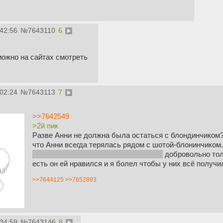
:42:56
№
7643110
6
можно на сайтах смотреть
:02:24
№
7643113
7
>>7642549
>2й пик
Разве Анни не должна была остаться с блондинчиком?
что Анни всегда терялась рядом с шотой-блонинчиком
титан и решили её кокнуть\захватить)
добровольно толь
есть он ей нравился и я болел чтобы у них всё получи
>>7644125
>>7652893
:34:59
№
7643146
8