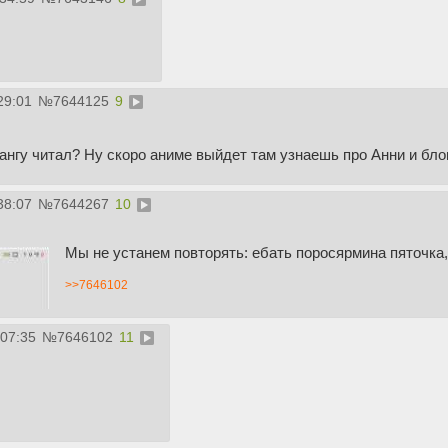
29:01
№
7644125
9
нгу читал? Ну скоро аниме выйдет там узнаешь про Анни и бло
38:07
№
7644267
10
Мы не устанем повторять: ебать поросярмина пяточка,
>>7646102
:07:35
№
7646102
11