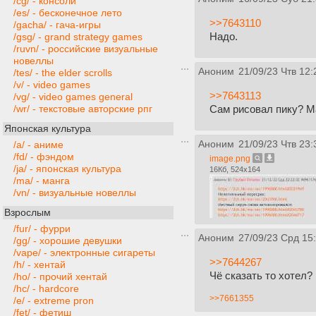
/cg/ - консоли
/es/ - бесконечное лето
>>7643110
/gacha/ - гача-игры
Надо.
/gsg/ - grand strategy games
/ruvn/ - российские визуальные
новеллы
Аноним
21/09/23 Чтв 12:
/tes/ - the elder scrolls
/v/ - video games
>>7643113
/vg/ - video games general
Сам рисовал пику? Ма
/wr/ - текстовые авторские рпг
Японская культура
Аноним
21/09/23 Чтв 23:
/a/ - аниме
/fd/ - фэндом
image.png
/ja/ - японская культура
16Кб, 524x164
/ma/ - манга
/vn/ - визуальные новеллы
Взрослым
/fur/ - фурри
Аноним
27/09/23 Срд 15
/gg/ - хорошие девушки
/vape/ - электронные сигареты
>>7644267
/h/ - хентай
Чё сказать то хотел?
/ho/ - прочий хентай
/hc/ - hardcore
>>7661355
/e/ - extreme pron
/fet/ - фетиш