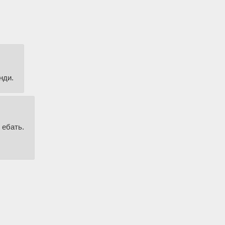
нди.
 ебать.