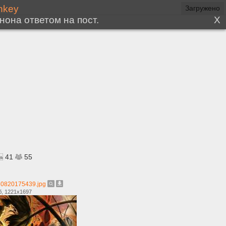
41
55
0820175439.jpg
б, 1221x1697