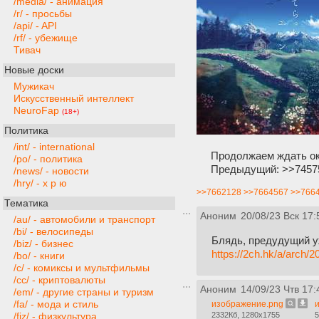
/media/ - анимация
/r/ - просьбы
/api/ - API
/rf/ - убежище
Тивач
Новые доски
Мужикач
Искусственный интеллект
NeuroFap
(18+)
Политика
/int/ - international
Продолжаем ждать ок
/po/ - политика
Предыдущий: >>7457
/news/ - новости
/hry/ - х р ю
>>7662128
>>7664567
>>766
Тематика
Аноним
20/08/23 Вск 17:
/au/ - автомобили и транспорт
/bi/ - велосипеды
Блядь, предудущий у
/biz/ - бизнес
https://2ch.hk/a/arch/
/bo/ - книги
/c/ - комиксы и мультфильмы
/cc/ - криптовалюты
Аноним
14/09/23 Чтв 17:
/em/ - другие страны и туризм
/fa/ - мода и стиль
изображение.png
2332Кб, 1280x1755
5
/fiz/ - физкультура