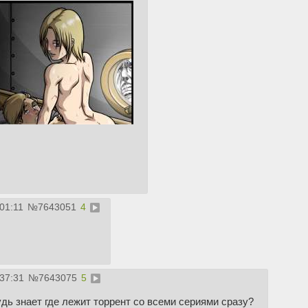
01:11
№
7643051
4
:37:31
№
7643075
5
дь знает где лежит торрент со всеми сериями сразу?