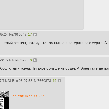
35:24
№
7660847
17
 низкий рейтинг, потому что там нытье и истерики всю серию. А.
58:15
№
7660872
18
бсолютный конец. Титанов больше не будет. А Эрен так и не пот
7/11/23 Втр 03:07:58
№
7660873
19
>>7660875
>>7661337