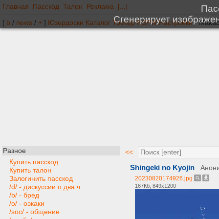
Главная
Пасскод
Талон
Реклама
[...]
[
b
/
news
/
+
]
Юзердоски
Каталог
Трекер
NSFW
Настройки
Разное
<<
Купить пасскод
Shingeki no Kyojin
Анон
Купить талон
Залогинить пасскод
20230820174926.jpg
167Кб, 849x1200
/d/ - дискуссии о два.ч
/b/ - бред
/o/ - оэкаки
/soc/ - общение