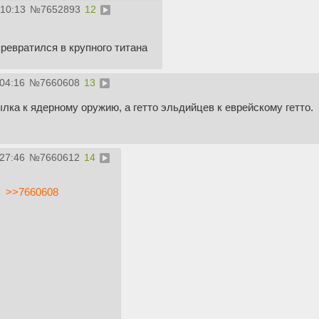
:10:13
№
7652893
12
превратился в крупного титана
:04:16
№
7660608
13
лка к ядерному оружию, а гетто эльдийцев к еврейскому гетто.
:27:46
№
7660612
14
>>7660608