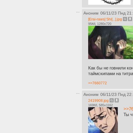
Аноним
06/11/23 Пнд 21
[Erai-raws] Shi[...].jpg
95Кб, 1280x720
Как бы не говнили кон
таймскипами на титра
>>7660772
Аноним
06/11/23 Пнд 22
2419908.jpg
169Кб, 585x1162
>>7
Ты ч