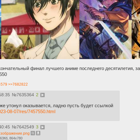
ончательный финал лучшего аниме последнего десятилетия, за
550
4579
>>7682822
58:35
№
7635364
2
же утонул оказывается, ладно пусть будет ссылкой
2023-08-07/res/7457550.html
40:45
№
7642549
3
изображение.png
63Кб, 864x780