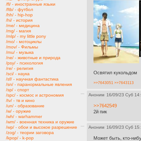
/fl/ - иностранные языки
/ftb/ - футбол
/hh/ - hip-hop
/hi/ - история
/me/ - медицина
/mg/ - магия
/mlp/ - my little pony
/mo/ - мотоциклы
/mov/ - Фильмы
/mu/ - музыка
/ne/ - животные и природа
/psy/ - психология
/re/ - религия
Освятил кукольдом
/sci/ - наука
/sf/ - научная фантастика
>>7643051
>>7643113
/sn/ - паранормальные явления
/sp/ - спорт
Аноним
16/09/23 Суб 14:
/spc/ - космос и астрономия
/tv/ - тв и кино
>>7642549
/un/ - образование
/w/ - оружие
2й пик
/wh/ - warhammer
/wm/ - военная техника и оружие
/wp/ - обои и высокое разрешение
Аноним
16/09/23 Суб 15
/zog/ - теории заговора
Может быть, кто-нибу
/kpop/ - k-pop