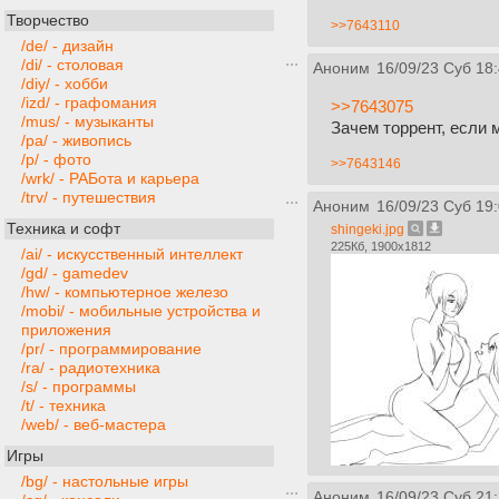
Творчество
>>7643110
/de/ - дизайн
/di/ - столовая
Аноним
16/09/23 Суб 18
/diy/ - хобби
/izd/ - графомания
>>7643075
/mus/ - музыканты
Зачем торрент, если 
/pa/ - живопись
/p/ - фото
>>7643146
/wrk/ - РАБота и карьера
/trv/ - путешествия
Аноним
16/09/23 Суб 19
Техника и софт
shingeki.jpg
225Кб, 1900x1812
/ai/ - искусственный интеллект
/gd/ - gamedev
/hw/ - компьютерное железо
/mobi/ - мобильные устройства и
приложения
/pr/ - программирование
/ra/ - радиотехника
/s/ - программы
/t/ - техника
/web/ - веб-мастера
Игры
/bg/ - настольные игры
Аноним
16/09/23 Суб 21