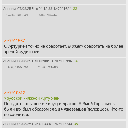
Аноним
07/08/25 Чтв 04:13:33
№
7911684
33
1741Кб, 1280x720
359Кб, 736x414
>>7911567
С Артурией точно не сработает.
Может
сработать на более
зрелой аудитории.
Аноним
08/08/25 Птн 03:08:18
№
7911996
34
124Кб, 1920x1080
811Кб, 1024x495
>>7910512
>русской княжной Артурией
Погодите, но у неё же внутри дракон! А Змей Горыныч в
былинах был образом зла и
чужеземцев
(половцев). Что-то
не сходится.
Аноним
09/08/25 Суб 01:33:41
№
7912244
35