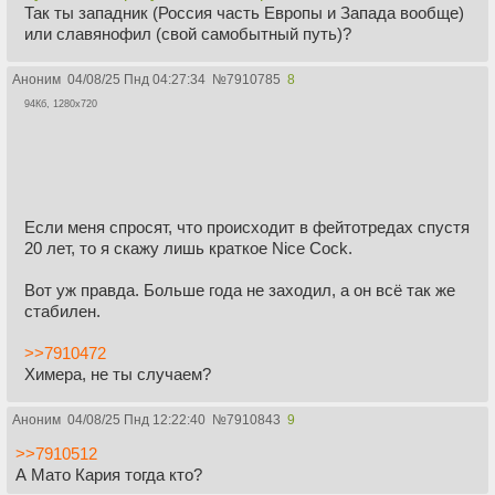
Так ты западник (Россия часть Европы и Запада вообще)
или славянофил (свой самобытный путь)?
Аноним
04/08/25 Пнд 04:27:34
№
7910785
8
94Кб, 1280x720
Если меня спросят, что происходит в фейтотредах спустя
20 лет, то я скажу лишь краткое Nice Cock.
Вот уж правда. Больше года не заходил, а он всё так же
стабилен.
>>7910472
Химера, не ты случаем?
Аноним
04/08/25 Пнд 12:22:40
№
7910843
9
>>7910512
А Мато Кария тогда кто?