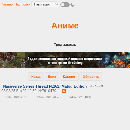
Главная
Настройки
Аниме
Тред закрыт.
Назад
Вниз
Каталог
Обновить
Nasuverse Series Thread №162: Matou Edition
Аноним
03/08/25 Вск 02:49:50
№
7910470
1
376Кб, 1000x2113
235Кб, 1000x2064
124Кб, 1920x1080