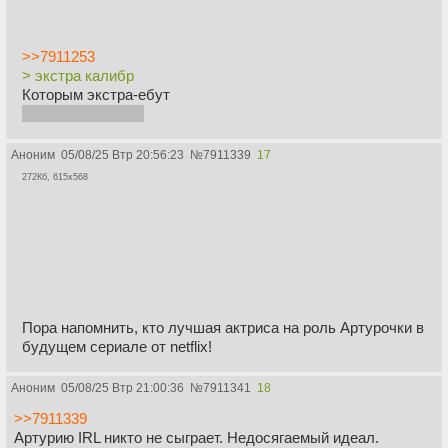
>>7911253
> экстра калибр
Которым экстра-ебут
но все еще слабо
Аноним
05/08/25 Втр 20:56:23
№
7911339
17
272Кб, 615x568
Пора напомнить, кто лучшая актриса на роль Артурочки в
будущем сериале от netflix!
Аноним
05/08/25 Втр 21:00:36
№
7911341
18
>>7911339
Артурию IRL никто не сыграет. Недосягаемый идеал.