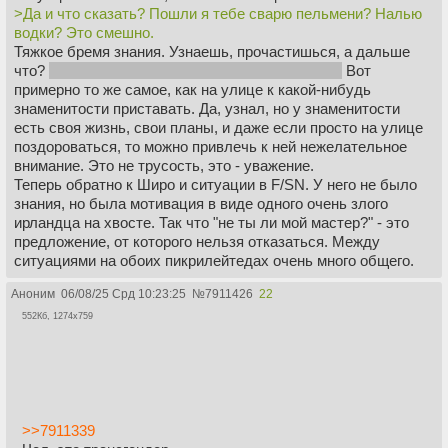
>Да и что сказать? Пошли я тебе сварю пельмени? Налью
водки? Это смешно.
Тяжкое бремя знания. Узнаешь, прочастишься, а дальше
что?
Я не нейросеть, я просто люблю риторику.
Вот
примерно то же самое, как на улице к какой-нибудь
знаменитости приставать. Да, узнал, но у знаменитости
есть своя жизнь, свои планы, и даже если просто на улице
поздороваться, то можно привлечь к ней нежелательное
внимание. Это не трусость, это - уважение.
Теперь обратно к Широ и ситуации в F/SN. У него не было
знания, но была мотивация в виде одного очень злого
ирландца на хвосте. Так что "не ты ли мой мастер?" - это
предложение, от которого нельзя отказаться. Между
ситуациями на обоих пикрилейтедах очень много общего.
Аноним
06/08/25 Срд 10:23:25
№
7911426
22
552Кб, 1274x759
>>7911339