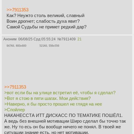
>>7911353
Как? Неужто столь великий, славный
Воин дрогнет; слабость духа явит?
Самой Судьбы не примет редкий дар?
Аноним
06/08/25 Срд 05:55:24
№
7911409
21
947Кб, 800x600
521Кб, 556x556
>>7911353
>вот если бы на улице встретил её, чтобы я сделал?
>Вот я стою в пяти шагах. Мои действия?
>Наверно, я бы просто прошел не глядя на нее
>Спойлер
НАКАНЕССТА ИТТ ДИСКАСС ПО ТЕМАТИКЕ ПОШЁЛ1.
А ведь без внешней мотивации Широ сделал бы точно так
же. Ну то есь он бы вообще ничего не понял. В твоей же
ситуации знание есть, но нет мотивации.