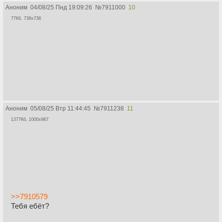
Аноним
04/08/25 Пнд 19:09:26
№
7911000
10
77Кб, 736x736
Аноним
05/08/25 Втр 11:44:45
№
7911238
11
1377Кб, 1000x967
>>7910579
Тебя ебёт?