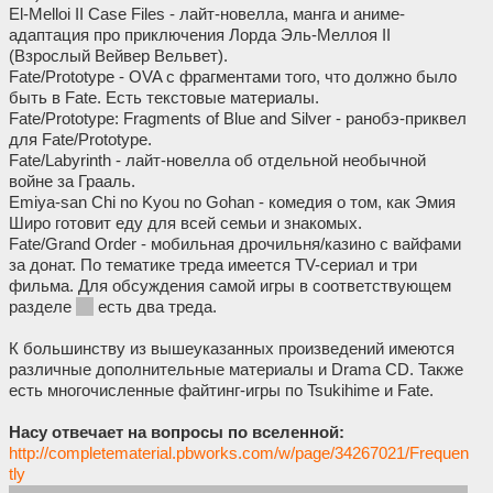
El-Melloi II Case Files - лайт-новелла, манга и аниме-
адаптация про приключения Лорда Эль-Меллоя II
(Взрослый Вейвер Вельвет).
Fate/Prototype - OVA с фрагментами того, что должно было
быть в Fate. Есть текстовые материалы.
Fate/Prototype: Fragments of Blue and Silver - ранобэ-приквел
для Fate/Prototype.
Fate/Labyrinth - лайт-новелла об отдельной необычной
войне за Грааль.
Emiya-san Chi no Kyou no Gohan - комедия о том, как Эмия
Широ готовит еду для всей семьи и знакомых.
Fate/Grand Order - мобильная дрочильня/казино с вайфами
за донат. По тематике треда имеется TV-сериал и три
фильма. Для обсуждения самой игры в соответствующем
разделе
vg
есть два треда.
К большинству из вышеуказанных произведений имеются
различные дополнительные материалы и Drama CD. Также
есть многочисленные файтинг-игры по Tsukihime и Fate.
Насу отвечает на вопросы по вселенной:
http://completematerial.pbworks.com/w/page/34267021/Frequen
tly