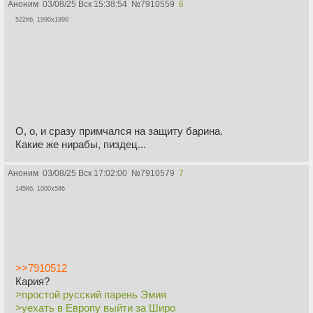
Аноним
03/08/25 Вск 15:38:54
№
7910559
6
522Кб, 1990x1990
О, о, и сразу примчался на защиту барина.
Какие же нирабы, пиздец...
Аноним
03/08/25 Вск 17:02:00
№
7910579
7
145Кб, 1000x586
>>7910512
Кария?
>простой русский парень Эмия
>уехать в Европу выйти за Широ