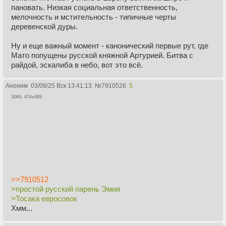
пановать. Низкая социальная ответственность,
мелочность и мстительность - типичные черты
деревенской дуры.
Ну и еще важный момент - канонический первые рут, где
Мато попущены русской княжной Артурией. Битва с
райдой, эскалиба в небо, вот это всё.
Аноним
03/08/25 Вск 13:41:13
№
7910526
5
30Кб, 474x489
>>7910512
>простой русский парень Эмия
>Тосака евросовок
Хмм...