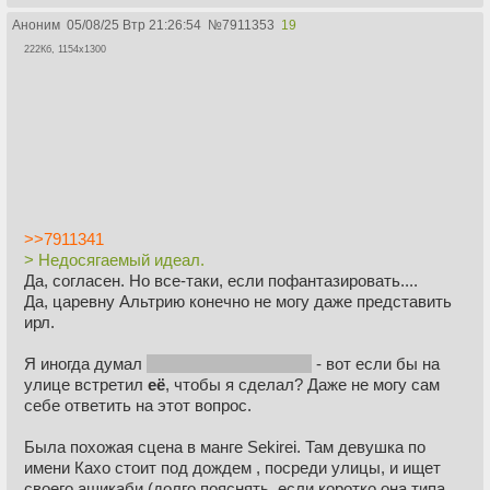
Аноним
05/08/25 Втр 21:26:54
№
7911353
19
222Кб, 1154x1300
>>7911341
> Недосягаемый идеал.
Да, согласен. Но все-таки, если пофантазировать....
Да, царевну Альтрию конечно не могу даже представить
ирл.
Я иногда думал
по пьянке разумеется
- вот если бы на
улице встретил
её
, чтобы я сделал? Даже не могу сам
себе ответить на этот вопрос.
Была похожая сцена в манге Sekirei. Там девушка по
имени Кахо стоит под дождем , посреди улицы, и ищет
своего ашикаби (долго пояснять, если коротко она типа