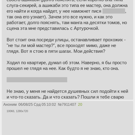
слуга-секирей, а ашикаби это типа ее мастер, она должна
его найти и когда найдет, у нее намокнет пися
я серьезно
,
так она его узнает). Зачем это все нужно, и как это
работает, долго пояснять, там манга на десятки томов, но
сцена эта мне представилась с Артурочкой.
Вот стоит она посреди улицы, останавливает прохожих -
"не ты ли мой мастер?", все проходят мимо, даже не
глядя. Вот я стою в пяти шагах. Мои действия?
Ходил по квартире, думал об этом. Наверно, я бы просто
прошел не глядя на нее. Как будто я не знаю, кто она.
Ничтожен ли я? Однозначно.
Не знаю, у меня не найдется душевных сил подойти к ней
и что-то сказать. Да и что сказать? Пошли я тебе сварю
пельмени? Налью водки? Это смешно. Лучше ей просто
Аноним
06/08/25 Срд 05:10:02
№
7911407
20
исчезнуть, обратно под дерево.
100Кб, 1280x720