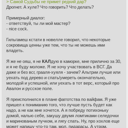
> Самой Судьбы не примет редкий дар?
Дрогнет. А хуле? Что говорить? Что делать?
Примерный диалог:
- ответствуй, ты ли мой мастер?
- nice cock.
Гильгамеш кстати в новелле говорил, что некоторые
сокровища ценны уже тем, что ты не можешь ими
владеть.
Я же не ояш, я не
КАЛ
дую в каморке, мне прилично за 30,
и я не буду моложе. Я не хочу участвовать в ВСГ. Да
даже и без всг, грааля-хуяля - зачем? Альтрии лучше или
уехать под дерево и спать/умереть окончательно,
молодой и успешной, или уехать в тот верс, который про
Авалон и русское поле.
Я преисполнился в плане фагготства по вайфам. Я уже
пришел к пониманию того, что лучше пусть будет как
надо, а не как мне хочется. А я побреду потихоньку
домой, налью себе, закушу двумя ломтиками селедочки
и маринованым лучком, и лягу спать. Ну, про хохлов еще
может напишу что-то там, мол, пидарасы. А утром,