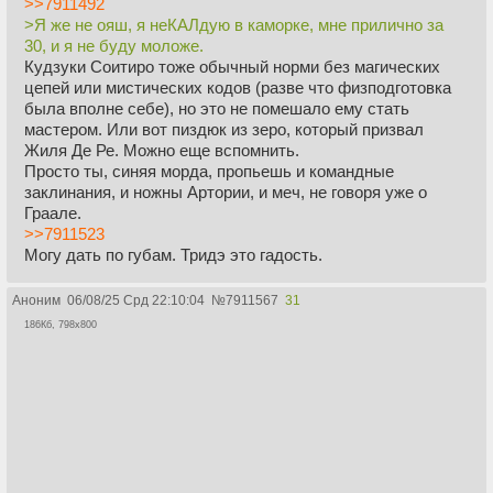
>>7911492
>Я же не ояш, я неКАЛдую в каморке, мне прилично за
30, и я не буду моложе.
Кудзуки Соитиро тоже обычный норми без магических
цепей или мистических кодов (разве что физподготовка
была вполне себе), но это не помешало ему стать
мастером. Или вот пиздюк из зеро, который призвал
Жиля Де Ре. Можно еще вспомнить.
Просто ты, синяя морда, пропьешь и командные
заклинания, и ножны Артории, и меч, не говоря уже о
Граале.
>>7911523
Могу дать по губам. Тридэ это гадость.
Аноним
06/08/25 Срд 22:10:04
№
7911567
31
186Кб, 798x800