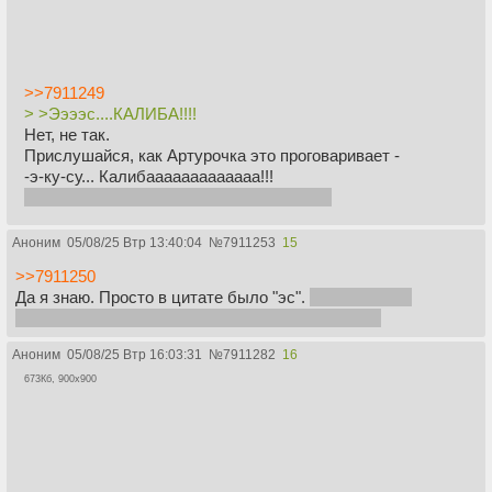
>>7911249
> >Ээээс....КАЛИБА!!!!
Нет, не так.
Прислушайся, как Артурочка это проговаривает -
-э-ку-су... Калибааааааааааааа!!!
я хз, наверно джапанское произношение
Аноним
05/08/25 Втр 13:40:04
№
7911253
15
>>7911250
Да я знаю. Просто в цитате было "эс".
а "экс" можно
трактовать как "экстра". Ну т.е. "Экстра-Калибр"
Аноним
05/08/25 Втр 16:03:31
№
7911282
16
673Кб, 900x900