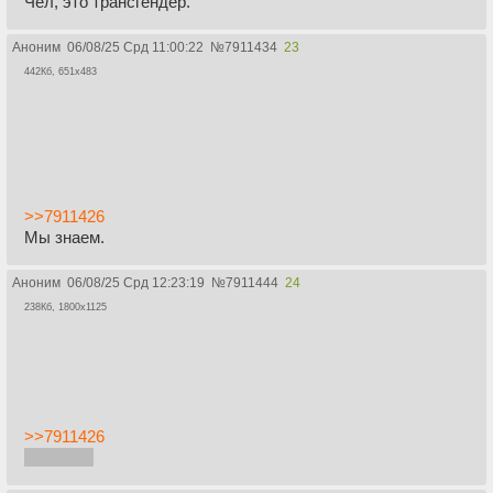
Чел, это трансгендер.
Аноним
06/08/25 Срд 11:00:22
№
7911434
23
442Кб, 651x483
>>7911426
Мы знаем.
Аноним
06/08/25 Срд 12:23:19
№
7911444
24
238Кб, 1800x1125
>>7911426
я в курсе