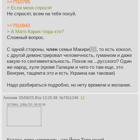
>>7910785
> Если меня спросят
Не спросят, всем на тебя похуй.
>>7910843
> А Мато Кария тогда кто?
Сложный вопрос.
С одной стороны,
член
семьи Макири
нко
, то есть кокхол,
с другой демонстрировал человечность, гуманизм и даже
какую-то сентиментальность. Похож на ...русского? Один
же народ, хуле (кроме Галиции и чего-то там еще, это
Венгрия, тащемта это и есть Украина как таковая)
Надо разбираться подробно, но нету времени и желания.
Аноним
05/08/25 Втр 13:25:38
№
7911248
12
31726Кб, 1280x720, 00:02:58
Кстати, пора напомнить, что Йоко Таро гений.