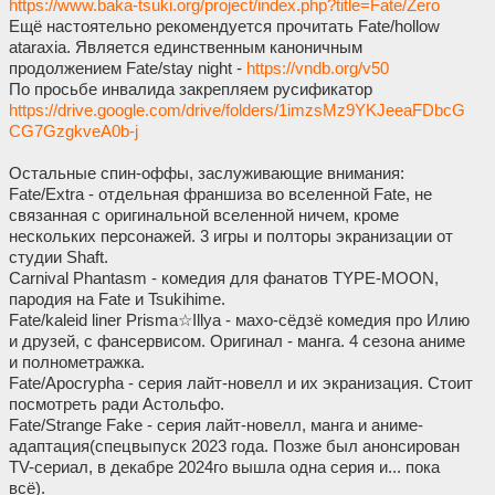
https://www.baka-tsuki.org/project/index.php?title=Fate/Zero
Ещё настоятельно рекомендуется прочитать Fate/hollow
ataraxia. Является единственным каноничным
продолжением Fate/stay night -
https://vndb.org/v50
По просьбе инвалида закрепляем русификатор
https://drive.google.com/drive/folders/1imzsMz9YKJeeaFDbcG
CG7GzgkveA0b-j
Остальные спин-оффы, заслуживающие внимания:
Fate/Extra - отдельная франшиза во вселенной Fate, не
связанная с оригинальной вселенной ничем, кроме
нескольких персонажей. 3 игры и полторы экранизации от
студии Shaft.
Carnival Phantasm - комедия для фанатов TYPE-MOON,
пародия на Fate и Tsukihime.
Fate/kaleid liner Prisma☆Illya - махо-сёдзё комедия про Илию
и друзей, с фансервисом. Оригинал - манга. 4 сезона аниме
и полнометражка.
Fate/Apocrypha - серия лайт-новелл и их экранизация. Стоит
посмотреть ради Астольфо.
Fate/Strange Fake - серия лайт-новелл, манга и аниме-
адаптация(спецвыпуск 2023 года. Позже был анонсирован
TV-сериал, в декабре 2024го вышла одна серия и... пока
всё).