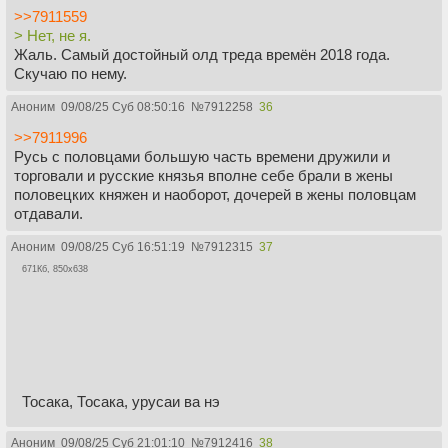
>>7911559
> Нет, не я.
Жаль. Самый достойный олд треда времён 2018 года.
Скучаю по нему.
Аноним
09/08/25 Суб 08:50:16
№
7912258
36
>>7911996
Русь с половцами большую часть времени дружили и
торговали и русские князья вполне себе брали в жены
половецких княжен и наоборот, дочерей в жены половцам
отдавали.
Аноним
09/08/25 Суб 16:51:19
№
7912315
37
671Кб, 850x638
Тосака, Тосака, урусаи ва нэ
Аноним
09/08/25 Суб 21:01:10
№
7912416
38