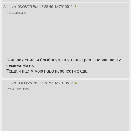
Аноним
03/08/25 Вск 12:28:46
№
7910511
3
166Кб, 480x480
Больная свинья бомбанула и угнала тред, засрав шапку
семьей Мато.
Тогда и пасту мою надо перенести сюда.
Аноним
03/08/25 Вск 12:30:52
№
7910512
4
137Кб, 1060x1500