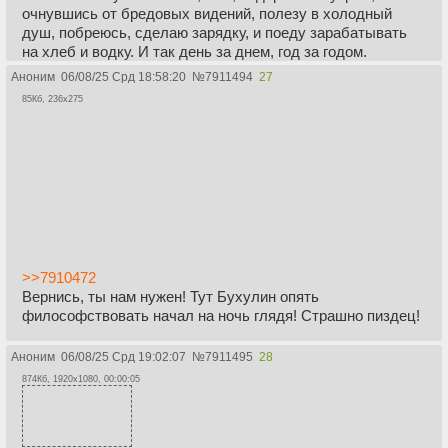
очнувшись от бредовых видений, полезу в холодный
душ, побреюсь, сделаю зарядку, и поеду зарабатывать
на хлеб и водку. И так день за днем, год за годом.
Аноним
06/08/25 Срд 18:58:20
№
7911494
27
Я на своем месте,
она
на своем.
85Кб, 236x275
>>7911409
> НАКАНЕССТА ИТТ ДИСКАСС ПО ТЕМАТИКЕ
ПОШЁЛ1.
Да не песди. Какой тред, такие и обсуждения...
> В твоей же ситуации знание есть, но нет мотивации.
Нет смысла.
>>7910472
Вернись, ты нам нужен! Тут Бухулин опять
> Тяжкое бремя знания.
философствовать начал на ночь глядя! Страшно пиздец!
> Это не трусость, это - уважение.
> Так что "не ты ли мой мастер?" - это предложение, от
которого нельзя отказаться.
Аноним
06/08/25 Срд 19:02:07
№
7911495
28
Ну мне то не грозит. Мне хуи иногда мерещатся, летают
874Кб, 1920x1080, 00:00:05
быстро так, но серванты за мной не гоняются, меня никто
не преследует. Я могу подойти на улице к Артурии, а могу
и не подойти. Это исключительно мое решение. И я