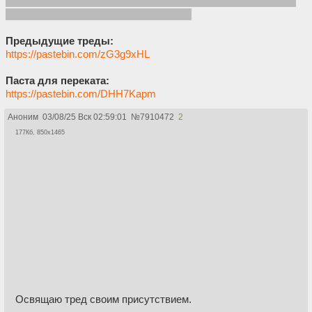
Может сильно отличаться от того,что он спизданет сегодня,
т.к. гриб любит переобуваться на ходу
Предыдущие треды:
https://pastebin.com/zG3g9xHL
Паста для переката:
https://pastebin.com/DHH7Kapm
Аноним
03/08/25 Вск 02:59:01
№
7910472
2
177Кб, 850x1465
Освящаю тред своим присутствием.