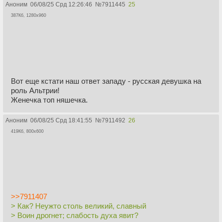
Аноним
06/08/25 Срд 12:26:46
№
7911445
25
387Кб, 1280x960
Вот еще кстати наш ответ западу - русская девушка на
роль Альтрии!
Женечка топ няшечка.
Аноним
06/08/25 Срд 18:41:55
№
7911492
26
419Кб, 800x600
>>7911407
> Как? Неужто столь великий, славный
> Воин дрогнет; слабость духа явит?