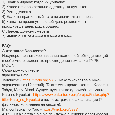
1) Люди умирают, когда их убивают.
2) Класс арчеров реально сделан для лучников.
3) Рин - девочка.
4) Если ты правильный - это не значит что ты прав.
5) Когда ты празднуешь свой день рождения - ты
празднуешь день, когда родился.
6) Лансер должен умереть
7)
ИИИИИ ТАРА-РААААААААААААА...
FAQ:
А что такое Nasuverse?
Насуверс - фанатское название вселенной, объединяющей
в себе многочисленные произведения компании TYPE-
MOON.
Сюда можно отнести:
Франшизу Fate
Tsukihime -
https://vndb.org/v7
и низкого качества аниме-
экранизацию (12 серий). Также есть продолжения - Kagetsu
Tohya, Melty Blood. Существует также одноимённая манга.
Kara no Kyoukai -
https://www.baka-tsuki.org/project/index.php?
title=Kara_no_Kyoukai
и полнометражные экранизации (7
фильмов, исполнены на высоте).
Mahou Tsukai no Yoru -
https://vndb.org/v777
428: Fuusa Sareta Shibuya de - позже сценарий адаптирован