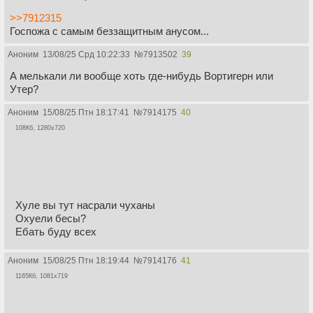
>>7912315
Госпожа с самым беззащитным анусом...
Аноним
13/08/25 Срд 10:22:33
№
7913502
39
А мелькали ли вообще хоть где-нибудь Вортигерн или
Утер?
Аноним
15/08/25 Птн 18:17:41
№
7914175
40
108Кб, 1280x720
Хуле вы тут насрали чуханы
Охуели бесы?
Ебать буду всех
Аноним
15/08/25 Птн 18:19:44
№
7914176
41
1165Кб, 1081x719