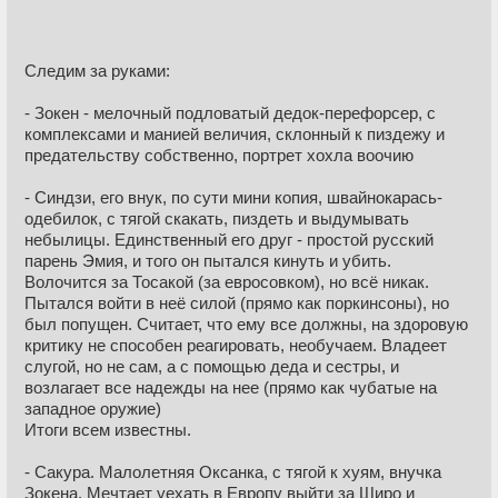
Следим за руками:
- Зокен - мелочный подловатый дедок-перефорсер, с
комплексами и манией величия, склонный к пиздежу и
предательству собственно, портрет хохла воочию
- Синдзи, его внук, по сути мини копия, швайнокарась-
одебилок, с тягой скакать, пиздеть и выдумывать
небылицы. Единственный его друг - простой русский
парень Эмия, и того он пытался кинуть и убить.
Волочится за Тосакой (за евросовком), но всё никак.
Пытался войти в неё силой (прямо как поркинсоны), но
был попущен. Считает, что ему все должны, на здоровую
критику не способен реагировать, необучаем. Владеет
слугой, но не сам, а с помощью деда и сестры, и
возлагает все надежды на нее (прямо как чубатые на
западное оружие)
Итоги всем известны.
- Сакура. Малолетняя Оксанка, с тягой к хуям, внучка
Зокена. Мечтает уехать в Европу выйти за Широ и