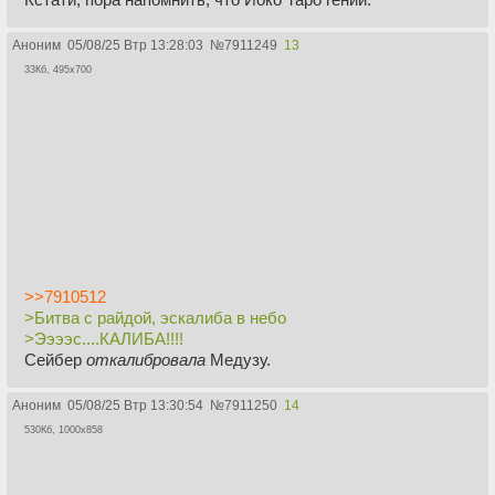
Аноним
05/08/25 Втр 13:28:03
№
7911249
13
33Кб, 495x700
>>7910512
>Битва с райдой, эскалиба в небо
>Ээээс....КАЛИБА!!!!
Сейбер
откалибровала
Медузу.
Аноним
05/08/25 Втр 13:30:54
№
7911250
14
530Кб, 1000x858