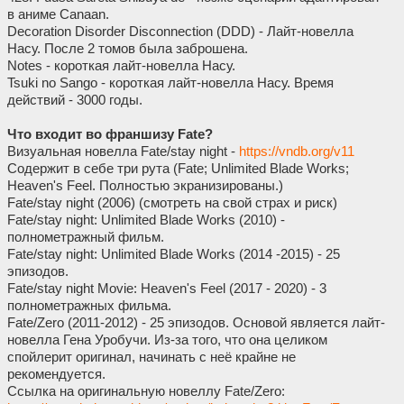
в аниме Canaan.
Decoration Disorder Disconnection (DDD) - Лайт-новелла
Насу. После 2 томов была заброшена.
Notes - короткая лайт-новелла Насу.
Tsuki no Sango - короткая лайт-новелла Насу. Время
действий - 3000 годы.
Что входит во франшизу Fate?
Визуальная новелла Fate/stay night -
https://vndb.org/v11
Содержит в себе три рута (Fate; Unlimited Blade Works;
Heaven's Feel. Полностью экранизированы.)
Fate/stay night (2006) (смотреть на свой страх и риск)
Fate/stay night: Unlimited Blade Works (2010) -
полнометражный фильм.
Fate/stay night: Unlimited Blade Works (2014 -2015) - 25
эпизодов.
Fate/stay night Movie: Heaven's Feel (2017 - 2020) - 3
полнометражных фильма.
Fate/Zero (2011-2012) - 25 эпизодов. Основой является лайт-
новелла Гена Уробучи. Из-за того, что она целиком
спойлерит оригинал, начинать с неё крайне не
рекомендуется.
Ссылка на оригинальную новеллу Fate/Zero: