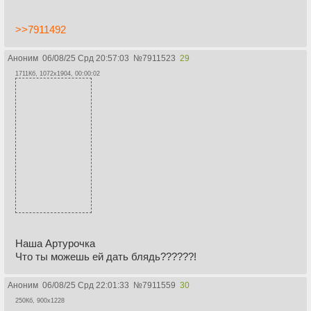
думаю, что я не подойду.
>>7911492
Аноним
06/08/25 Срд 20:57:03
№
7911523
29
1711Кб, 1072x1904, 00:00:02
Наша Артурочка
Что ты можешь ей дать блядь??????!
Аноним
06/08/25 Срд 22:01:33
№
7911559
30
250Кб, 900x1228