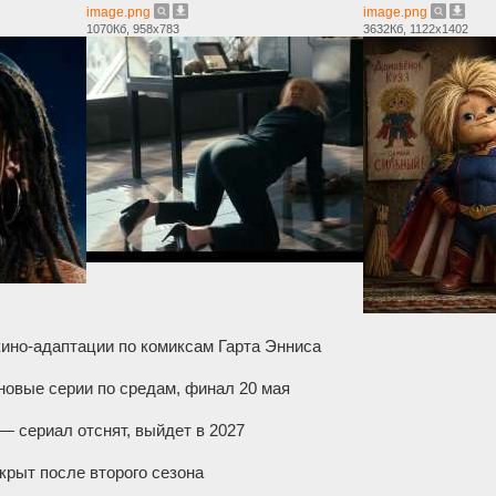
image.png
image.png
1070Кб, 958x783
3632Кб, 1122x1402
ино-адаптации по комиксам Гарта Энниса
новые серии по средам, финал 20 мая
— сериал отснят, выйдет в 2027
крыт после второго сезона