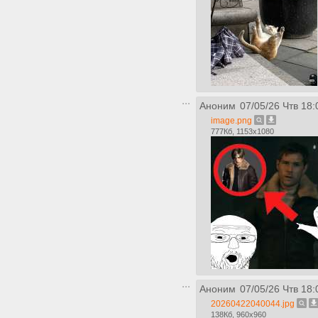
Аноним
07/05/26 Чтв 18:
image.png
777Кб, 1153x1080
Аноним
07/05/26 Чтв 18:
20260422040044.jpg
138Кб, 960x960