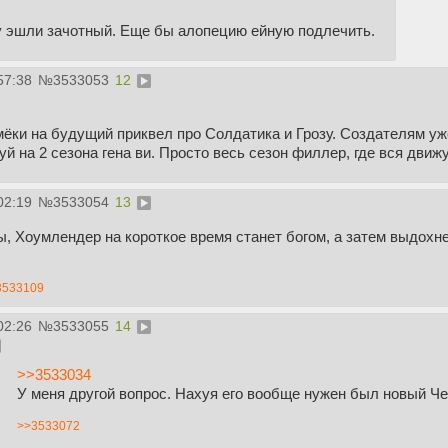
 у эшли зачотный. Еще бы алопецию ейную подлечить.
57:38
№
3533053
12
мёки на будущий приквел про Солдатика и Грозу. Создателям уж
й на 2 сезона гена ви. Просто весь сезон филлер, где вся движ
02:19
№
3533054
13
, Хоумлендер на короткое время станет богом, а затем выдохне
3533109
02:26
№
3533055
14
>>3533034
У меня другой вопрос. Нахуя его вообще нужен был новый Ч
>>3533072