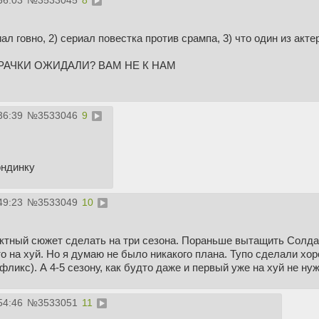
36:03
№
3533045
8
иал говно, 2) сериал повестка против срампа, 3) что один из ак
 ДРАЧКИ ОЖИДАЛИ? ВАМ НЕ К НАМ
36:39
№
3533046
9
ондинку
49:23
№
3533049
10
ктный сюжет сделать на три сезона. Пораньше вытащить Солдат
то на хуй. Но я думаю не было никакого плана. Тупо сделали хо
тфликс). А 4-5 сезону, как будто даже и первый уже на хуй не н
54:46
№
3533051
11