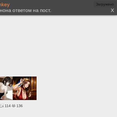
114
136