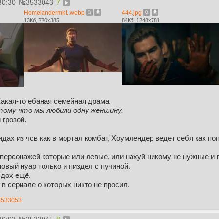
30:30
№
3533043
7
Homelandermk1.webp
444.jpg
13Кб, 770x385
84Кб, 1248x781
Какая-то ебаная семейная драма.
тому что мы любили одну женщину.
 грозой.
идах из чсв как в мортал комбат, Хоумлендер ведет себя как п
персонажей которые или левые, или нахуй никому не нужные и по
новый нуар только и пиздел с пучиной.
сдох ещё.
в сериале о которых никто не просил.
3533053