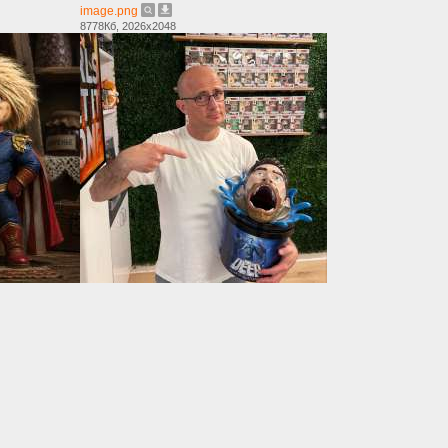
image.png
8778Кб, 2026x2048