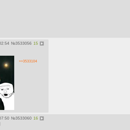
02:54
№
3533056
15
>>3533104
07:50
№
3533060
16