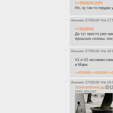
>>3533024 (OP)
Не, ну так-то пердак
Аноним
07/05/26 Чтв 17:
>>3533043
Да тут просто уже на
прошлые сезоны, поху
Аноним
07/05/26 Чтв 18:
V1 и V2 несовместимы
и Мари.
>>3533060
>>3533065
>>
Аноним
07/05/26 Чтв 18:
20260430055445.jpg
249Кб, 900x1200