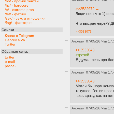
Аноним
07/05/26 Чтв 17:
/ho/ - прочий хентай
/hc/ - hardcore
>>3532972 →
/e/ - extreme pron
Люди ноят что 1) сер
/fet/ - фетиш
/sex/ - секс и отношения
/fag/ - фагготрия
Что высрал еврей?
Ссылки
>>3533073
Канал в Telegram
Паблик в VK
Аноним
07/05/26 Чтв 17:
Twitter
>>3533043
Обратная связь
>грозой
twitter
Я думал речь про бл
e-mail
разбан
Аноним
07/05/26 Чтв 17:
>>3533043
Могли бы норм компа
текущее. Ген ви прос
весь сразу, как на не
Аноним
07/05/26 Чтв 17: