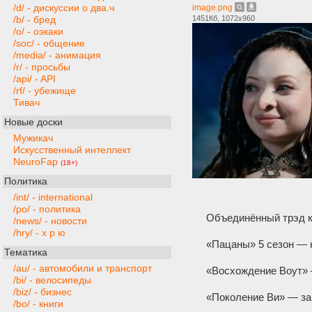
/d/ - дискуссии о два.ч
image.png
1451Кб, 1072x960
/b/ - бред
/o/ - оэкаки
/soc/ - общение
/media/ - анимация
/r/ - просьбы
/api/ - API
/rf/ - убежище
Тивач
Новые доски
Мужикач
Искусственный интеллект
NeuroFap
(18+)
Политика
/int/ - international
/po/ - политика
Объединённый трэд к
/news/ - новости
/hry/ - х р ю
«Пацаны» 5 сезон — 
Тематика
/au/ - автомобили и транспорт
«Восхождение Воут» 
/bi/ - велосипеды
/biz/ - бизнес
«Поколение Ви» — за
/bo/ - книги