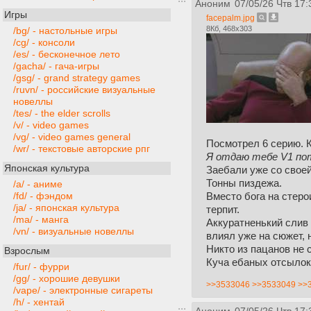
Аноним
07/05/26 Чтв 17:
Игры
facepalm.jpg
8Кб, 468x303
/bg/ - настольные игры
/cg/ - консоли
/es/ - бесконечное лето
/gacha/ - гача-игры
/gsg/ - grand strategy games
/ruvn/ - российские визуальные
новеллы
/tes/ - the elder scrolls
/v/ - video games
/vg/ - video games general
Посмотрел 6 серию. 
/wr/ - текстовые авторские рпг
Я отдаю тебе V1 по
Японская культура
Заебали уже со своей
Тонны пиздежа.
/a/ - аниме
Вместо бога на стеро
/fd/ - фэндом
/ja/ - японская культура
терпит.
/ma/ - манга
Аккуратненький слив 
/vn/ - визуальные новеллы
влиял уже на сюжет, 
Никто из пацанов не 
Взрослым
Куча ебаных отсылок 
/fur/ - фурри
/gg/ - хорошие девушки
>>3533046
>>3533049
>>
/vape/ - электронные сигареты
/h/ - хентай