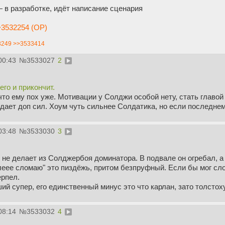
 в разработке, идёт написание сценария
3532254 (OP)
3249
>>3533414
00:43
№
3533027
2
го и прикончит.
то ему пох уже. Мотивации у Солджи особой нету, стать главой
 дает доп сил. Хоум чуть сильнее Солдатика, но если последнем
03:48
№
3533030
3
 не делает из Солджербоя доминатора. В подвале он огребал, 
еее сломаю" это пиздёжь, притом безпруфный. Если бы мог сло
ерпел.
й супер, его единственный минус это что карлан, зато толстох
08:14
№
3533032
4