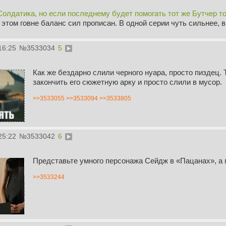
олдатика, но если последнему будет помогать тот же Бутчер то
 этом говне баланс сил прописан. В одной серии чуть сильнее, 
16:25
№
3533034
5
Как же бездарно слили черного нуара, просто пиздец. 
закончить его сюжетную арку и просто слили в мусор.
>>3533055
>>3533094
>>3533805
25:22
№
3533042
6
Представьте умного персонажа Сейдж в «Пацанах», а 
>>3533244