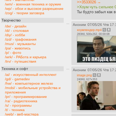
>>3533026 →
/wm/ - военная техника и оружие
>Хоум чуть сильнее С
/wp/ - обои и высокое разрешение
Ты будто забыл как в
/zog/ - теории заговора
Творчество
Аноним
07/05/26 Чтв 17:
/de/ - дизайн
хоумлендер.mp4
/di/ - столовая
283Кб, 500x262, 00:00:08
/diy/ - хобби
/izd/ - графомания
/mus/ - музыканты
/pa/ - живопись
/p/ - фото
/wrk/ - РАБота и карьера
/trv/ - путешествия
Техника и софт
Аноним
07/05/26 Чтв 17:
/ai/ - искусственный интеллект
image.png
/gd/ - gamedev
240Кб, 627x353
/hw/ - компьютерное железо
/mobi/ - мобильные устройства и
приложения
/pr/ - программирование
/ra/ - радиотехника
/s/ - программы
/t/ - техника
/web/ - веб-мастера