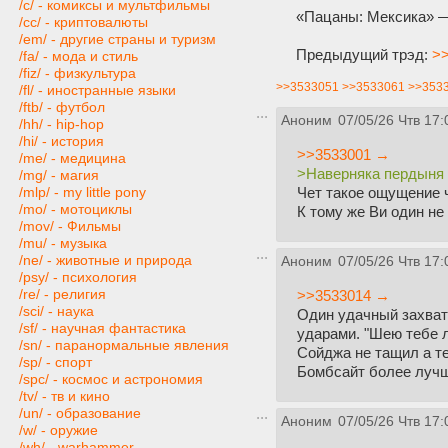
/c/ - комиксы и мультфильмы
«Пацаны: Мексика» —
/cc/ - криптовалюты
/em/ - другие страны и туризм
Предыдущий трэд:
>>
/fa/ - мода и стиль
/fiz/ - физкультура
>>3533051
>>3533061
>>353
/fl/ - иностранные языки
/ftb/ - футбол
Аноним
07/05/26 Чтв 17:
/hh/ - hip-hop
/hi/ - история
>>3533001 →
/me/ - медицина
>Наверняка пердыня е
/mg/ - магия
Чет такое ощущение ч
/mlp/ - my little pony
/mo/ - мотоциклы
К тому же Ви один не
/mov/ - Фильмы
/mu/ - музыка
/ne/ - животные и природа
Аноним
07/05/26 Чтв 17:
/psy/ - психология
/re/ - религия
>>3533014 →
/sci/ - наука
Один удачный захват
/sf/ - научная фантастика
ударами. "Шею тебе л
/sn/ - паранормальные явления
Сойджа не тащил а т
/sp/ - спорт
Бомбсайт более лучши
/spc/ - космос и астрономия
/tv/ - тв и кино
/un/ - образование
Аноним
07/05/26 Чтв 17:
/w/ - оружие
/wh/ - warhammer