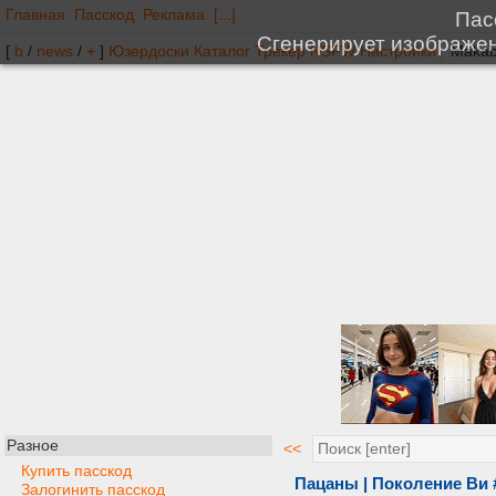
Главная
Пасскод
Реклама
[...]
[
b
/
news
/
+
]
Юзердоски
Каталог
Трекер
NSFW
Настройки
Разное
<<
Купить пасскод
Пацаны | Поколение Ви #
Залогинить пасскод