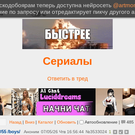
Сериалы
Ответить в тред
Назад
|
Вниз
|
Каталог
|
Обновить
|
Автообновление
|
485
55 /boys/
Аноним
07/05/26 Чтв 16:56:44
№
3533024
1