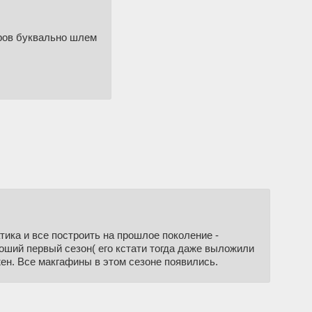
теров буквально шлем
ика и все построить на прошлое поколение -
роший первый сезон( его кстати тогда даже выложили
ужен. Все макгафины в этом сезоне появились.