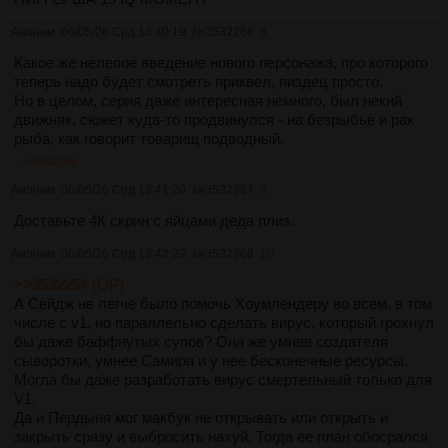
Аноним
06/05/26 Срд 13:40:19
№
3532266
8
Какое же нелепое введение нового персонажа, про которого
теперь надо будет смотреть приквел, пиздец просто.
Но в целом, серия даже интересная немного, был некий
движняк, сюжет куда-то продвинулся - на безрыбье и рак
рыба, как говорит товарищ подводный.
>>3532269
Аноним
06/05/26 Срд 13:41:20
№
3532267
9
Доставьте 4К скрин с яйцами деда плиз.
Аноним
06/05/26 Срд 13:42:22
№
3532268
10
>>3532254 (OP)
А Сейдж не легче было помочь Хоумлендеру во всем, в том
числе с v1, но параллельно сделать вирус, который грохнул
бы даже баффнутых супов? Она же умнее создателя
сыворотки, умнее Самира и у нее бесконечные ресурсы.
Могла бы даже разработать вирус смертельный только для
V1.
Да и Пердыня мог макбук не открывать или открыть и
закрыть сразу и выбросить нахуй. Тогда ее план обосрался