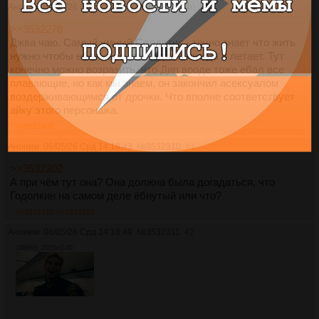
Аноним
06/05/26 Срд 14:17:06
№
3532307
40
>>3532278
Джва чаю. Самый умный Солдатик - точно знает что жить
нужно чтобы ебать все что ходит а иногда и летает. Тут
конечно можно возразить, что Дип вроде тоже ебал все
плавающие, но как мы знаем, он закончил асексуалом
воздерживающимся от дрочки. Что вполне соответствует
айку этого персонажа.
>>3532402
Аноним
06/05/26 Срд 14:18:43
№
3532310
41
>>3532302
А при чём тут она? Она должна была догадаться, что
Годолкин на самом деле ёбнутый или что?
>>3532312
>>3532325
Аноним
06/05/26 Срд 14:18:49
№
3532311
42
1998Кб, 2028x1140