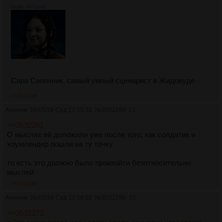
331Кб, 1072x960
Сара Сапочник, самый умный сценарист в Жидовуде
>>3532295
Аноним
06/05/26 Срд 13:55:21
№
3532284
22
>>3532281
О мыслях ей доложили уже после того, как солдатик и
хоумлендер пошли на ту точку
то есть это должно было произойти безотносительно
мыслей
>>3532583
Аноним
06/05/26 Срд 13:58:02
№
3532286
23
>>3532272