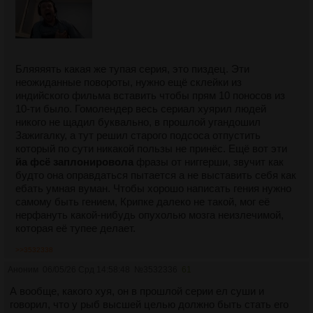
Бляяяять какая же тупая серия, это пиздец. Эти
неожиданные повороты, нужно ещё склейки из
индийского фильма вставить чтобы прям 10 поносов из
10-ти было. Гомолендер весь сериал хуярил людей
никого не щадил буквально, в прошлой угандошил
Зажигалку, а тут решил старого подсоса отпустить
который по сути никакой пользы не принёс. Ещё вот эти
йа фсё заплонировола
фразы от ниггерши, звучит как
будто она оправдаться пытается а не выставить себя как
ебать умная вуман. Чтобы хорошо написать гения нужно
самому быть гением, Крипке далеко не такой, мог её
нерфануть какой-нибудь опухолью мозга неизлечимой,
которая её тупее делает.
>>3532338
Аноним
06/05/26 Срд 14:58:48
№
3532336
61
А вообще, какого хуя, он в прошлой серии ел суши и
говорил, что у рыб высшей целью должно быть стать его