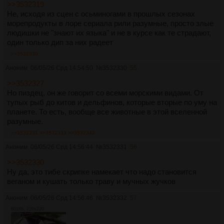
>>3532319
Не, исходя из сцен с осьминогами в прошлых сезонах
морепродукты в лоре сериала рили разумные, просто злые
людишки не "знают их языка" и не в курсе как те страдают,
один только дип за них радеет
>>3532330
Аноним
06/05/26 Срд 14:54:50
№
3532330
55
>>3532327
Но пиздец, он же говорит со всеми морскими видами. От
тупых рыб до китов и дельфинов, которые вторые по уму на
планете. То есть, вообще все животные в этой вселенной
разумные.
>>3532331
>>3532333
>>3532342
Аноним
06/05/26 Срд 14:56:44
№
3532331
56
>>3532330
Ну да, это тибе скрипке намекает что надо становится
веганом и кушать только траву и мучных жучков
Аноним
06/05/26 Срд 14:56:46
№
3532332
57
601Кб, 220x220