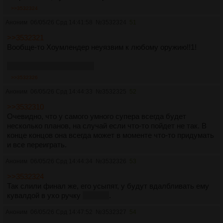
>>3532324
Аноним
06/05/26 Срд 14:41:58
№
3532324
51
>>3532321
Вообще-то Хоумлендер неуязвим к любому оружию!!1!
Кроме трубочки для сока
>>3532326
Аноним
06/05/26 Срд 14:44:33
№
3532325
52
>>3532310
Очевидно, что у самого умного супера всегда будет
несколько планов, на случай если что-то пойдет не так. В
конце концов она всегда может в моменте что-то придумать
и все переиграть.
Аноним
06/05/26 Срд 14:44:34
№
3532326
53
>>3532324
Так слили финал же, его усыпят, у будут вдалбливать ему
кувалдой в ухо ручку
вагнера
.
Аноним
06/05/26 Срд 14:47:52
№
3532327
54