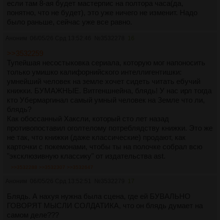
если там 8-ая будет мастерпис на полтора часа(да,
понятно, что не будет), это уже ничего не изменит. Надо
было раньше, сейчас уже все равно.
Аноним
06/05/26 Срд 13:52:46
№
3532278
16
>>3532259
Тупейшая несостыковка сериала, которую мог напоносить
только умишко калифорнийского интеллигентишки:
умнейший человек на земле хочет сидеть читать ебучий
книжки. БУМАЖНЫЕ. Витгеншнейна, блядь! У нас ирл тогда
кто Убермаргинал самый умный человек на Земле что ли,
блядь?
Как обоссанный Хаксли, который сто лет назад
противопоставил оголтелому потреблядству книжки. Это же
не так, что книжки (даже классические) продают, как
карточки с покемонами, чтобы ты на полочке собрал всю
"эксклюзивную классику" от издательства ast.
>>3532288
>>3532307
>>3532647
Аноним
06/05/26 Срд 13:52:51
№
3532279
17
Блядь. А нахуя нужна была сцена, где ей БУВАЛЬНО
ГОВОРЯТ МЫСЛИ СОЛДАТИКА, что он блядь думает на
самом деле???