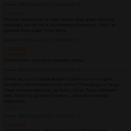
Аноним
06/05/26 Срд 14:01:51
№
3532289
26
>>3532287
Всё это произошло за одну серию. Ещё даже сделали
подводку после теста эксперементального в1. Мол, не
должна быть седж тупее Вота.
Аноним
06/05/26 Срд 14:01:57
№
3532290
27
>>3532269
>>3532280
Хейтвотчинг - это наша главная скрепа.
Аноним
06/05/26 Срд 14:03:02
№
3532291
28
Опять же, а кто Сейдж мешает просто на хате сидеть
сычевать свои книжки тупые читать? Она вроде и так до
Хома этим занималась, да блять, её же Хоум и выгонял
уже. Ушла бы дальше сычевать, сама потом назад
вернулась
>>3532292
Аноним
06/05/26 Срд 14:06:01
№
3532292
29
>>3532291
АХАХХАХА блядь, беру слова назад, ВОТ главная