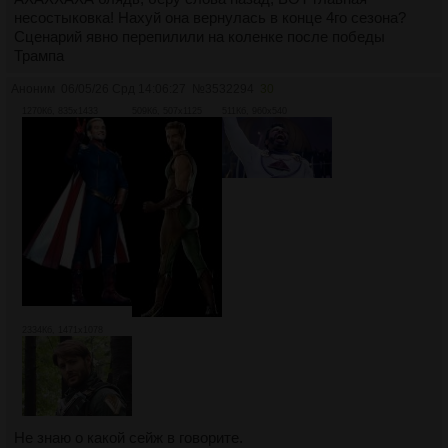
несостыковка! Нахуй она вернулась в конце 4го сезона?
Сценарий явно перепилили на коленке после победы
Трампа
Аноним
06/05/26 Срд 14:06:27
№
3532294
30
1270Кб, 835x1433
509Кб, 507x1125
511Кб, 960x540
2334Кб, 1471x1078
Не знаю о какой сейж в говорите.