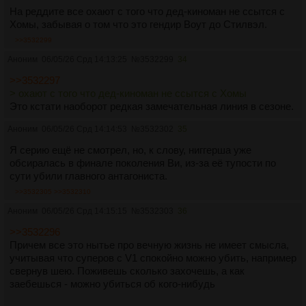
На реддите все охают с того что дед-киноман не ссытся с
Хомы, забывая о том что это гендир Воут до Стилвэл.
>>3532299
Аноним
06/05/26 Срд 14:13:25
№
3532299
34
>>3532297
> охают с того что дед-киноман не ссытся с Хомы
Это кстати наоборот редкая замечательная линия в сезоне.
Аноним
06/05/26 Срд 14:14:53
№
3532302
35
Я серию ещё не смотрел, но, к слову, ниггерша уже
обсиралась в финале поколения Ви, из-за её тупости по
сути убили главного антагониста.
>>3532305
>>3532310
Аноним
06/05/26 Срд 14:15:15
№
3532303
36
>>3532296
Причем все это нытье про вечную жизнь не имеет смысла,
учитывая что суперов с V1 спокойно можно убить, например
свернув шею. Поживешь сколько захочешь, а как
заебешься - можно убиться об кого-нибудь