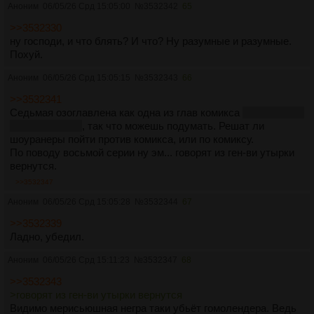
Аноним
06/05/26 Срд 15:05:00
№
3532342
65
>>3532330
ну господи, и что блять? И что? Ну разумные и разумные.
Похуй.
Аноним
06/05/26 Срд 15:05:15
№
3532343
66
>>3532341
Седьмая озоглавлена как одна из глав комикса
френчи мм и
кто-то там ещё
, так что можешь подумать. Решат ли
шоуранеры пойти против комикса, или по комиксу.
По поводу восьмой серии ну эм... говорят из ген-ви утырки
вернутся.
>>3532347
Аноним
06/05/26 Срд 15:05:28
№
3532344
67
>>3532339
Ладно, убедил.
Аноним
06/05/26 Срд 15:11:23
№
3532347
68
>>3532343
>говорят из ген-ви утырки вернутся
Видимо мерисьюшная негра таки убьёт гомолендера. Ведь