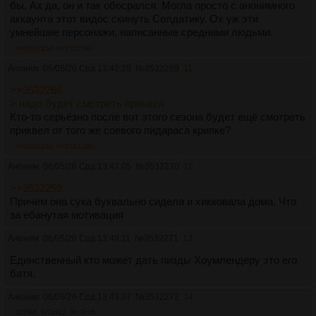
бы. Ах да, он и так обосрался. Могла просто с анонимного
аккаунта этот видос скинуть Солдатику. Ох уж эти
умнейшие персонажи, написанные средними людьми.
>>3532334
>>3532597
Аноним
06/05/26 Срд 13:42:28
№
3532269
11
>>3532266
> надо будет смотреть приквел
Кто-то серьёзно после вот этого сезона будет ещё смотреть
приквел от того же соевого пидараса крипке?
>>3532280
>>3532290
Аноним
06/05/26 Срд 13:47:05
№
3532270
12
>>3532259
Причем она сука буквально сидела и хикковала дома. Что
за ебанутая мотивация
Аноним
06/05/26 Срд 13:49:11
№
3532271
13
Единственный кто может дать пизды Хоумлендеру это его
батя.
Аноним
06/05/26 Срд 13:49:37
№
3532272
14
1273Кб, 672x912, 00:00:05