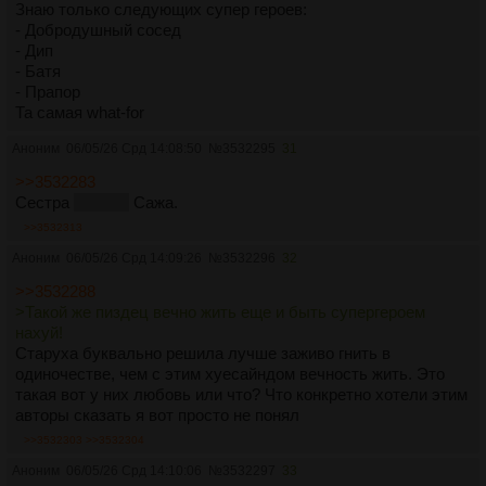
Знаю только следующих супер героев:
- Добродушный сосед
- Дип
- Батя
- Прапор
Та самая what-for
Аноним
06/05/26 Срд 14:08:50
№
3532295
31
>>3532283
Сестра
Печная
Сажа.
>>3532313
Аноним
06/05/26 Срд 14:09:26
№
3532296
32
>>3532288
>Такой же пиздец вечно жить еще и быть супергероем
нахуй!
Старуха буквально решила лучше заживо гнить в
одиночестве, чем с этим хуесайндом вечность жить. Это
такая вот у них любовь или что? Что конкретно хотели этим
авторы сказать я вот просто не понял
>>3532303
>>3532304
Аноним
06/05/26 Срд 14:10:06
№
3532297
33