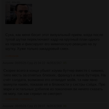
12Кб, 480x360
Сука, как меня бесит этот визуальный прием, когда после
тупой шутки переключают кадр на крупный план одного
из героев и фиксируют его мимическую реакцию на эу
шутку. Хуже только закадровый смех.
>>3532436
Аноним
06/05/26 Срд 15:34:22
№
3532367
85
Скорее всего в конце убьют хоума бутчер вместе с кимико,
типо месть за отнятых близких, француз и жена бутчера. На
счёт солдата, возможно его отпиздит мэйв, т.к нам явно
вкинули намёк, показав её в блокности у сестры сэйдж. Про
мари и остальных дэбилов из поколения ви ничего сказать
не могу, так как сериал не смотрел
>>3532369
>>3532371
Аноним
06/05/26 Срд 15:39:07
№
3532368
86