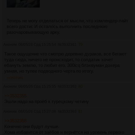
Теперь не могу отделаться от мысли, что хомлендер-лайт
всего достиг. И осталось выполнить последнюю
разочаровывающую арку.
Аноним
06/05/26 Срд 15:25:54
№
3532361
79
Такое ощущение что смотрю деревню дураков, все бегают
туда сюда, ничего не происходит, то солдатик хочет
ебануть землю, то любит его. 300icq блэквуман дохера
умная, но тупее подводного черта по итогу.
>>3532365
Аноним
06/05/26 Срд 15:25:55
№
3532362
80
>>3532355
Эшли надо на проёб к турецкому четину
Аноним
06/05/26 Срд 15:27:08
№
3532363
81
>>3532358
Конечно они будут лучше.
Хома избавится от заёбов и вернётся на уровень первого