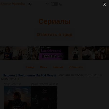
Главная
Настройки
Сериалы
Ответить в тред
Назад
Вниз
Каталог
Обновить
Пацаны | Поколение Ви #54 /boys/
Аноним
06/05/26 Срд 13:25:10
№
3532254
1
512Кб, 912x1136
3606Кб, 576x576, 00:00:38