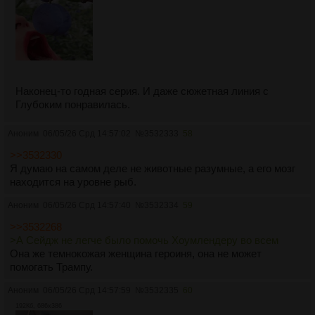
Наконец-то годная серия. И даже сюжетная линия с
Глубоким понравилась.
Аноним
06/05/26 Срд 14:57:02
№
3532333
58
>>3532330
Я думаю на самом деле не животные разумные, а его мозг
находится на уровне рыб.
Аноним
06/05/26 Срд 14:57:40
№
3532334
59
>>3532268
>А Сейдж не легче было помочь Хоумлендеру во всем
Она же темнокожая женщина героиня, она не может
помогать Трампу.
Аноним
06/05/26 Срд 14:57:59
№
3532335
60
192Кб, 686x386