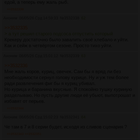
едой, а теперь ему жаль рыб.
>>3532339
Аноним
06/05/26 Срд 14:59:33
№
3532338
62
>>3532335
> а тут решил старого подсоса отпустить который
Крекеру достаточно было завалить своё хлебало и уйти.
Как и сейж в четвёртом сезоне. Просто тихо уйти.
Аноним
06/05/26 Срд 15:01:12
№
3532339
63
>>3532336
Мне жаль коров, куриц, овечек. Сам бы я вряд ли без
необходимости сернул голову курице. Ну и уж тем более
ради развлечения фиг бы я куриц убивал.
Но курица и баранина вкусные. Я спокойно тушку куриную
разделываю. Но пусть другие люди её убьют, выпотрошат и
избавят от перьев.
>>3532344
Аноним
06/05/26 Срд 15:02:23
№
3532341
64
Че там в 7 и 8 серии будет, исходя из сливов сценария ?
>>3532343
>>3532351