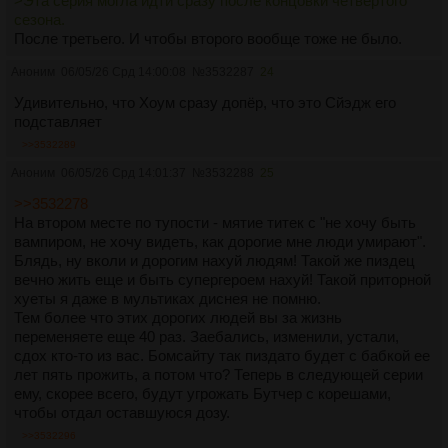
>Эта серия могла идти сразу после концовки четвёртого
сезона.
После третьего. И чтобы второго вообще тоже не было.
Аноним
06/05/26 Срд 14:00:08
№
3532287
24
Удивительно, что Хоум сразу допёр, что это Сйэдж его
подставляет
>>3532289
Аноним
06/05/26 Срд 14:01:37
№
3532288
25
>>3532278
На втором месте по тупости - мятие титек с "не хочу быть
вампиром, не хочу видеть, как дорогие мне люди умирают".
Блядь, ну вколи и дорогим нахуй людям! Такой же пиздец
вечно жить еще и быть супергероем нахуй! Такой приторной
хуеты я даже в мультиках диснея не помню.
Тем более что этих дорогих людей вы за жизнь
переменяете еще 40 раз. Заебались, изменили, устали,
сдох кто-то из вас. Бомсайту так пиздато будет с бабкой ее
лет пять прожить, а потом что? Теперь в следующей серии
ему, скорее всего, будут угрожать Бутчер с корешами,
чтобы отдал оставшуюся дозу.
>>3532296