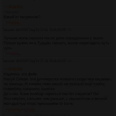
>>3532352
>патриот
Какой из патриотов?
>>3532359
Аноним
06/05/26 Срд 15:22:01
№
3532355
73
Лучшая жопа сериала после дипа определенно у эшли.
Только нужно ее в Турцию свозить, волос пересадить чуть-
чуть.
>>3532362
Аноним
06/05/26 Срд 15:22:26
№
3532356
74
>>3532352
Надеюсь это фейк.
Нахуй Сейдж, эта дегенератка позвала солдатика пацанам
на помощь. И кимико тоже нахуй, не хватало ещё чтобы
главебаку завалила азиатка.
Да и нах Хоме вообще париться насчёт пацанов? Он
бессмертен, сильнее чем раньше, с имунитетом и вечной
молодостью плюс признанием от бати.
>>3532358
>>3532364