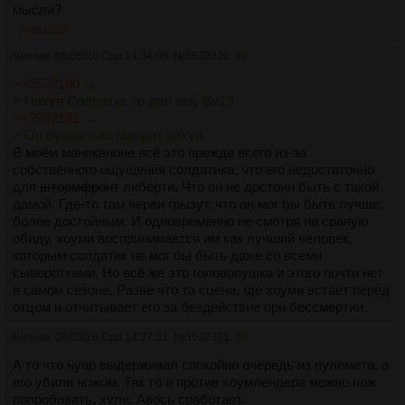
мысли?
>>3532327
Аноним
06/05/26 Срд 14:34:08
№
3532320
49
>>3532180 →
> Нахуя Солдатик то дал ему Ви1?
>>3532181 →
> Он буквально говорит нахуя.
В моём маняканоне всё это прежде всего из-за
собственного ощущения солдатика, что его недостаточно
для
штормфронт
либерти. Что он не достоин быть с такой
дамой. Где-то там черви грызут, что он мог бы быть лучше,
более достойным. И одновременно не смотря на сраную
обиду, хоуми воспринимается им как лучший человек,
которым солдатик не мог бы быть даже со всеми
сыворотками. Но всё же это головопушка и этого почти нет
в самом сезоне. Разве что та сцена, где хоуми встаёт перед
отцом и отчитывает его за бездействие при бессмертии.
Аноним
06/05/26 Срд 14:37:31
№
3532321
50
А то что нуар выдерживал спокойно очередь из пулемета, а
его убили ножом. Так то и против хоумлендера можно нож
попробовать, хули. Авось сработает.