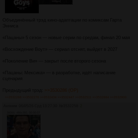
Объединённый трэд кино-адаптации по комиксам Гарта
Энниса
«Пацаны» 5 сезон — новые серии по средам, финал 20 мая
«Восхождение Воут» — сериал отснят, выйдет в 2027
«Поколение Ви» — закрыт после второго сезона
«Пацаны: Мексика» — в разработке, идёт написание
сценария
Предыдущий трэд:
>>3530286 (OP)
>>3532268
>>3532276
>>3532434
>>3532447
>>3532511
>>3532684
>>3532900
Аноним
06/05/26 Срд 13:27:30
№
3532258
2
360Кб, 486x360, 00:00:07