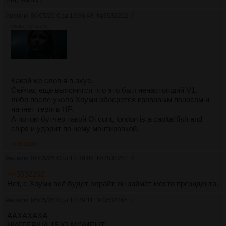
Аноним
06/05/26 Срд 13:36:48
№
3532262
5
930Кб, 1477x773
Какой же слоп я в ахуе.
Сейчас еще выяснится что это был ненастоящий V1,
либо после укола Хоуми обосрется кровавым поносом и
начнет терять HP.
А потом бутчер такой Oi cunt, london is a capital fish and
chips и ударит по нему монтировкой.
>>3532264
Аноним
06/05/26 Срд 13:39:06
№
3532264
6
>>3532262
Нет, с Хоуми всё будет олрайт, он займёт место президента.
Аноним
06/05/26 Срд 13:39:11
№
3532265
7
ААХАХАХА
НИГГЕРША 15 IQ МОМЕНТ