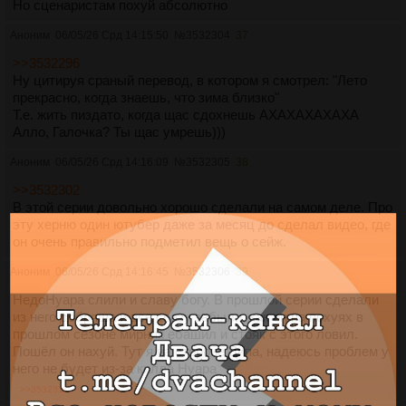
Но сценаристам похуй абсолютно
Аноним
06/05/26 Срд 14:15:50
№
3532304
37
>>3532296
Ну цитируя сраный перевод, в котором я смотрел: "Лето
прекрасно, когда знаешь, что зима близко"
Т.е. жить пиздато, когда щас сдохнешь АХАХАХАХАХА
Алло, Галочка? Ты щас умрешь)))
Аноним
06/05/26 Срд 14:16:09
№
3532305
38
>>3532302
В этой серии довольно хорошо сделали на самом деле. Про
эту херню один ютубер даже за месяц до сделал видео, где
он очень правильно подметил вещь о сейж.
Аноним
06/05/26 Срд 14:16:45
№
3532306
39
НедоНуара слили и славу богу. В прошлой серии сделали
из него добряша и все сразу забыли, как он на похуях в
прошлом сезоне мирняк ебашил и стояк с этого ловил.
Пошёл он нахуй. Тут я на стороне Дипа, надеюсь проблем у
него не будет из-за килла Нуара
>>3532311