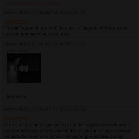
>>3532319
>>3532491
>>3532495
Аноним
06/05/26 Срд 14:27:39
№
3532317
46
>>3532312
Ну так Годолкин для неё не просто "людишка" был, а она
его воспринимала как равного.
Аноним
06/05/26 Срд 14:28:52
№
3532318
47
105Кб, 736x648
вкатился
Аноним
06/05/26 Срд 14:30:42
№
3532319
48
>>3532315
Я вот весь сериал думаю: это сраные рыбы и осминоги во
вселенной сериала разумные или у Глубины просто глюки
на рыбной теме и он управляет морепродуктами силой