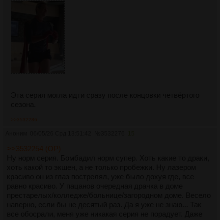
Эта серия могла идти сразу после концовки четвёртого
сезона.
>>3532286
Аноним
06/05/26 Срд 13:51:42
№
3532276
15
>>3532254 (OP)
Ну норм серия. Бомбадил норм супер. Хоть какие то драки,
хоть какой то экшен, а не только пробежки. Ну лазером
красиво он из глаз пострелял, уже было дохуя где, все
равно красиво. У пацанов очередная драчка в доме
престарелых/колледже/больнице/загородном доме. Весело
наверно, если бы не десятый раз. Да я уже не знаю... Так
все обосрали, меня уже никакая серия не порадует. Даже