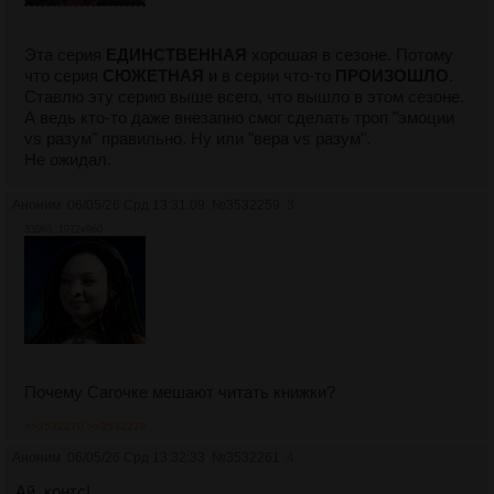
Эта серия
ЕДИНСТВЕННАЯ
хорошая в сезоне. Потому
что серия
СЮЖЕТНАЯ
и в серии что-то
ПРОИЗОШЛО
.
Ставлю эту серию выше всего, что вышло в этом сезоне.
А ведь кто-то даже внезапно смог сделать троп "эмоции
vs разум" правильно. Ну или "вера vs разум".
Не ожидал.
Аноним
06/05/26 Срд 13:31:09
№
3532259
3
330Кб, 1072x960
Почему Сагочке мешают читать книжки?
>>3532270
>>3532278
Аноним
06/05/26 Срд 13:32:33
№
3532261
4
Ай, контс!