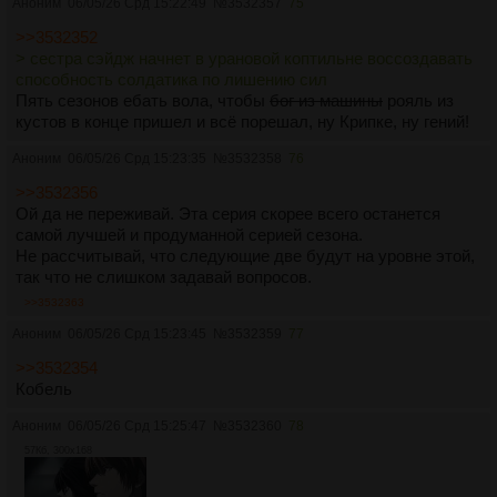
Аноним
06/05/26 Срд 15:22:49
№
3532357
75
>>3532352
> сестра сэйдж начнет в урановой коптильне воссоздавать
способность солдатика по лишению сил
Пять сезонов ебать вола, чтобы
бог из машины
рояль из
кустов в конце пришел и всё порешал, ну Крипке, ну гений!
Аноним
06/05/26 Срд 15:23:35
№
3532358
76
>>3532356
Ой да не переживай. Эта серия скорее всего останется
самой лучшей и продуманной серией сезона.
Не рассчитывай, что следующие две будут на уровне этой,
так что не слишком задавай вопросов.
>>3532363
Аноним
06/05/26 Срд 15:23:45
№
3532359
77
>>3532354
Кобель
Аноним
06/05/26 Срд 15:25:47
№
3532360
78
57Кб, 300x168