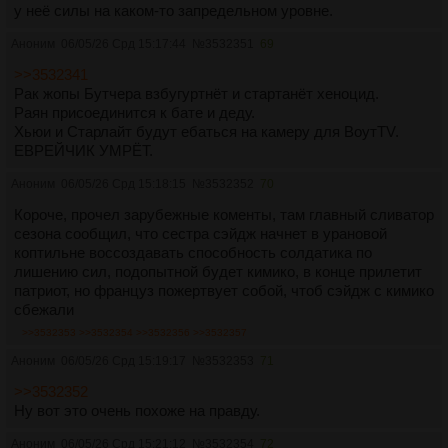
у неё силы на каком-то запредельном уровне.
Аноним
06/05/26 Срд 15:17:44
№
3532351
69
>>3532341
Рак жопы Бутчера взбугуртнёт и стартанёт хеноцид.
Раян присоединится к бате и деду.
Хьюи и Старлайт будут ебаться на камеру для ВоутТV.
ЕВРЕЙЧИК УМРЁТ.
Аноним
06/05/26 Срд 15:18:15
№
3532352
70
Короче, прочел зарубежные коменты, там главный сливатор
сезона сообщил, что сестра сэйдж начнет в урановой
коптильне воссоздавать способность солдатика по
лишению сил, подопытной будет кимико, в конце прилетит
патриот, но француз пожертвует собой, чтоб сэйдж с кимико
сбежали
>>3532353
>>3532354
>>3532356
>>3532357
Аноним
06/05/26 Срд 15:19:17
№
3532353
71
>>3532352
Ну вот это очень похоже на правду.
Аноним
06/05/26 Срд 15:21:12
№
3532354
72