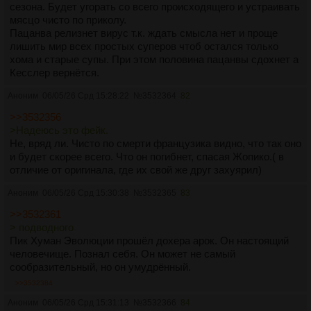
сезона. Будет угорать со всего происходящего и устраивать
мясцо чисто по приколу.
Пацанва релизнет вирус т.к. ждать смысла нет и проще
лишить мир всех простых суперов чтоб остался только
хома и старые супы. При этом половина пацанвы сдохнет а
Кесслер вернётся.
Аноним
06/05/26 Срд 15:28:22
№
3532364
82
>>3532356
>Надеюсь это фейк.
Не, вряд ли. Чисто по смерти французика видно, что так оно
и будет скорее всего. Что он погибнет, спасая Жопико.( в
отличие от оригинала, где их свой же друг захуярил)
Аноним
06/05/26 Срд 15:30:38
№
3532365
83
>>3532361
> подводного
Пик Хуман Эволюции прошёл дохера арок. Он настоящий
человечище. Познал себя. Он может не самый
сообразительный, но он умудрённый.
>>3532384
Аноним
06/05/26 Срд 15:31:13
№
3532366
84