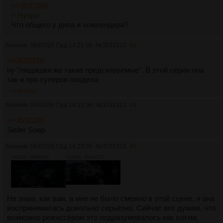
>>3532306
> Нуара
Что общего у дипа и хомлендера?
Аноним
06/05/26 Срд 14:21:30
№
3532312
43
>>3532310
ну "людишки же такие предсказуемые". В этой серии она
так и про суперов пиздела
>>3532317
Аноним
06/05/26 Срд 14:21:56
№
3532313
44
>>3532295
Sister Soap
Аноним
06/05/26 Срд 14:23:55
№
3532315
45
1531Кб, 1585x804
1424Кб, 1592x712
Не знаю, как вам, а мне не было смежно в этой сцене, и она
воспринималась довольно серьёзно. Сейчас вот думаю, что
возможно режиссёром это подразумевалось как хохма.