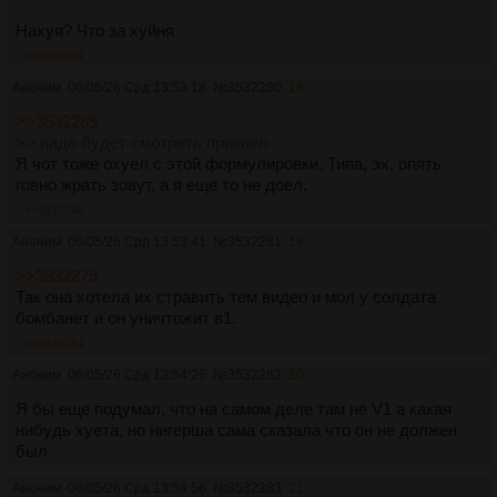
Нахуя? Что за хуйня
>>3532281
Аноним
06/05/26 Срд 13:53:18
№
3532280
18
>>3532269
>> надо будет смотреть приквел
Я чот тоже охуел с этой формулировки. Типа, эх, опять
говно жрать зовут, а я еще то не доел.
>>3532290
Аноним
06/05/26 Срд 13:53:41
№
3532281
19
>>3532279
Так она хотела их стравить тем видео и мол у солдата
бомбанет и он уничтожит в1.
>>3532284
Аноним
06/05/26 Срд 13:54:26
№
3532282
20
Я бы еще подумал, что на самом деле там не V1 а какая
нибудь хуета, но нигерша сама сказала что он не должен
был
Аноним
06/05/26 Срд 13:54:56
№
3532283
21