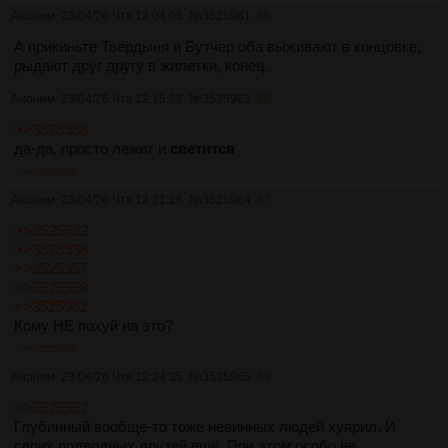
Аноним
23/04/26 Чтв 12:04:05
№
3525961
65
А прикиньте Твердыня и Бутчер оба выживают в концовке,
рыдают друг другу в жилетки, конец.
Аноним
23/04/26 Чтв 12:15:28
№
3525962
66
>>3525958
да-да, просто лежит и
светится
>>3525964
Аноним
23/04/26 Чтв 12:21:16
№
3525964
67
>>3525932
>>3525936
>>3525957
>>3525958
>>3525962
Кому НЕ похуй на это?
>>3526006
Аноним
23/04/26 Чтв 12:24:35
№
3525965
68
>>3525952
Глубинный вообще-то тоже невинных людей хуярил. И
своих подводных друзей ещё. При этом особо не