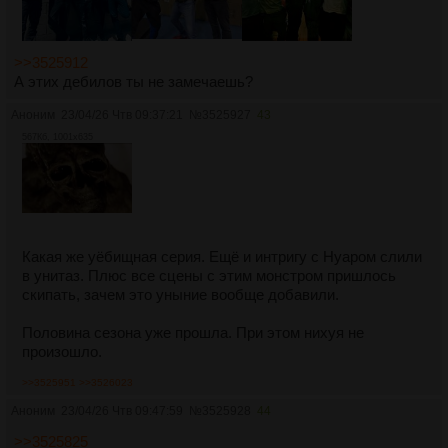
>>3525912
А этих дебилов ты не замечаешь?
Аноним
23/04/26 Чтв 09:37:21
№
3525927
43
567Кб, 1001x635
Какая же уёбищная серия. Ещё и интригу с Нуаром слили
в унитаз. Плюс все сцены с этим монстром пришлось
скипать, зачем это уныние вообще добавили.
Половина сезона уже прошла. При этом нихуя не
произошло.
>>3525951
>>3526023
Аноним
23/04/26 Чтв 09:47:59
№
3525928
44
>>3525825