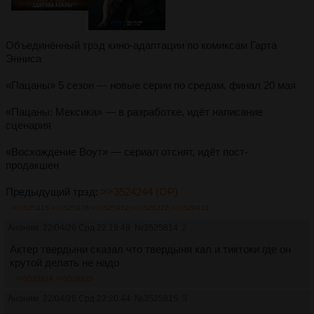
Объединённый трэд кино-адаптации по комиксам Гарта
Энниса
«Пацаны» 5 сезон — новые серии по средам, финал 20 мая
«Пацаны: Мексика» — в разработке, идёт написание
сценария
«Восхождение Воут» — сериал отснят, идёт пост-
продакшен
Предыдущий трэд:
>>3524244 (OP)
>>3525815
>>3525876
>>3525912
>>3526322
>>3526910
Аноним
22/04/26 Срд 22:19:49
№
3525814
2
Актер твердыни сказал что твердыня кал и тиктоки где он
крутой делать не надо
>>3525819
>>3526225
Аноним
22/04/26 Срд 22:20:44
№
3525815
3