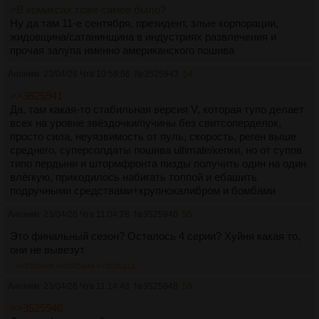
>В комиксах тоже самое было?
Ну да там 11-е сентября, президент, злые корпорации,
жидовщина/сатанинщина в индустриях развлечения и
прочая залупа именно американского пошива
Аноним
23/04/26 Чтв 10:59:56
№
3525943
54
>>3525941
Да, там какая-то стабильная версия V, которая тупо делает
всех на уровне звёздочки/пучины без свитсоперделок,
просто сила, неуязвимость от пуль, скорость, реген выше
среднего, суперсолдаты пошива ultimate/кепки, но от супов
типо пердыни и штормфронта пизды получить один на один
влёгкую, приходилось набигать толпой и ебашить
подручными средствами+крупнокалибром и бомбами
Аноним
23/04/26 Чтв 11:04:28
№
3525946
55
Это финальный сезон? Осталось 4 серии? Хуйня какая то,
они не вывезут
>>3525948
>>3525949
>>3526213
Аноним
23/04/26 Чтв 11:14:43
№
3525948
56
>>3525946