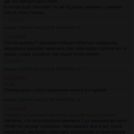
Да, это финальный сезон.
А потом ещё спинофы! Ты же будешь смотреть спинофы
после этого сезона.
>>3526104
Аноним
23/04/26 Чтв 11:15:25
№
3525949
57
>>3525946
Что не вывезут? Добряки победят ебнутого твердыню,
звездочка захуярит мужлана секс офендера глубину вот и
вывоз, серик запомнят как выше более менее
>>3525952
Аноним
23/04/26 Чтв 11:24:00
№
3525951
58
>>3525927
>Пик
Проигрываю с этого сравнения чужого и старлайт
Аноним
23/04/26 Чтв 11:27:04
№
3525952
59
>>3525949
>звездочка захуярит мужлана секс офендера глубину
Забавно, что негр убивший минимум 2-ух женщин(про одно
убийство он еще стебался, типа прикинь мне в рот куски
залетели), заслужил свою арку искупления и героическую