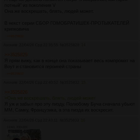
потный" из поколения V
Она же воскрешать, блять, людей может.
В некст серии СБОР ГОМОБРАТИШЕК-ПРОТЫКАТЕЛЕЙ
крипковича
>>3525832
Аноним
22/04/26 Срд 22:35:55
№
3525828
14
>>3525825
Я прям вижу, как в конце она показывает весь компромат на
Воут и становится героиней страны
>>3525837
Аноним
22/04/26 Срд 22:40:52
№
3525832
15
>>3525826
>Она же воскрешать, блять, людей может
Я уж и забыл про эту пизду. Полюбому Буча сначала убьют
ММ, Самку, Французика, а эта пизда их воскресит.
Аноним
22/04/26 Срд 22:43:11
№
3525833
16
143Кб, 830x900