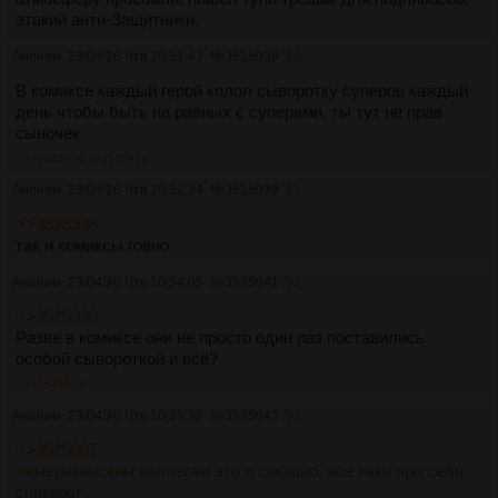
этакий анти-Защитники.
Аноним
23/04/26 Чтв 10:51:47
№
3525938
50
В комиксе каждый герой колол сыворотку суперов каждый
день чтобы быть на равных с суперами, ты тут не прав
сыночек
>>3525939
>>3525941
Аноним
23/04/26 Чтв 10:52:34
№
3525939
51
>>3525938
так и комиксы говно
Аноним
23/04/26 Чтв 10:54:05
№
3525941
52
>>3525938
Разве в комиксе они не просто один раз поставились
особой сывороткой и всё?
>>3525943
Аноним
23/04/26 Чтв 10:55:38
№
3525942
53
>>3525887
>американским коллегам это и смешно, всё таки про себя
снимают