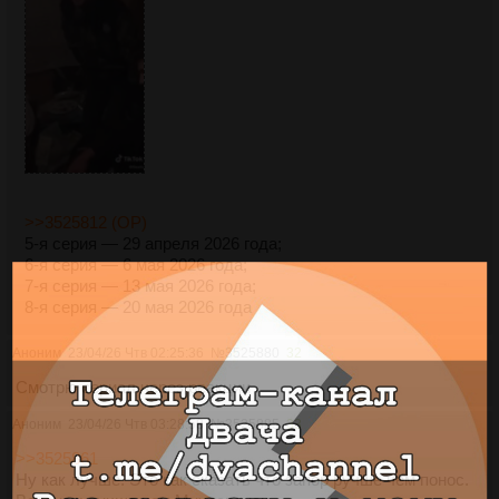
>>3525812 (OP)
5-я серия — 29 апреля 2026 года;
6-я серия — 6 мая 2026 года;
7-я серия — 13 мая 2026 года;
8-я серия — 20 мая 2026 года
Аноним
23/04/26 Чтв 02:25:36
№
3525880
32
Смотрю сериал через реакции
Аноним
23/04/26 Чтв 03:28:58
№
3525885
33
>>3525861
Ну как лучше. Это как сказать что запор ручше чем понос.