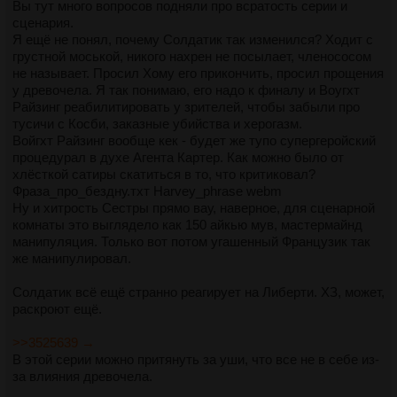
Вы тут много вопросов подняли про всратость серии и
сценария.
Я ещё не понял, почему Солдатик так изменился? Ходит с
грустной моськой, никого нахрен не посылает, членососом
не называет. Просил Хому его прикончить, просил прощения
у древочела. Я так понимаю, его надо к финалу и Воугхт
Райзинг реабилитировать у зрителей, чтобы забыли про
тусичи с Косби, заказные убийства и херогазм.
Войгхт Райзинг вообще кек - будет же тупо супергеройский
процедурал в духе Агента Картер. Как можно было от
хлёсткой сатиры скатиться в то, что критиковал?
Фраза_про_бездну.тхт Harvey_phrase webm
Ну и хитрость Сестры прямо вау, наверное, для сценарной
комнаты это выглядело как 150 айкью мув, мастермайнд
манипуляция. Только вот потом угашенный Французик так
же манипулировал.
Солдатик всё ещё странно реагирует на Либерти. ХЗ, может,
раскроют ещё.
>>3525639 →
В этой серии можно притянуть за уши, что все не в себе из-
за влияния древочела.