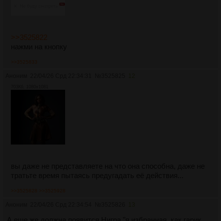
>>3525822
нажми на кнопку
>>3525833
Аноним
22/04/26 Срд 22:34:31
№
3525825
12
703Кб, 1080x1081
вы даже не представляете на что она способна, даже не
тратьте время пытаясь предугадать её действия...
>>3525828
>>3525928
Аноним
22/04/26 Срд 22:34:54
№
3525826
13
А еще же должна появится Нигра "я избранная, как гарик