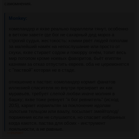
самомнения.
хомеландер и яхве реально параллели тянут, особенно 
в ветхом завете где бог не сахарный дед мороз а 
строгий судья. жестокость: хомми рвёт людей пополам 
за малейший намёк на непослушание или просто от 
скуки, яхве стирает содом и гоморру огнём, топит весь 
мир потопом кроме ноевых фаворитов, бьёт египтян 
казнями за отказ отпустить евреев. оба не церемонятся 
с "паствой" которая не в стаде.
отношение к пастве: хомеландер кормит фанатов 
иллюзией спасителя но внутри презирает их как 
муравьёв, требует слепой любви иначе молния в 
башку; яхве тоже ревнует "я бог ревнитель" (исход 
20:5), карает израильтян за поклонение идолам 
золотым тельцом или ваалу, посылает змей/голод/
поражения если не слушаются, но спасает избранных 
когда каются. паства для обоих - инструмент 
лояльности, а не равные.
>>3525907