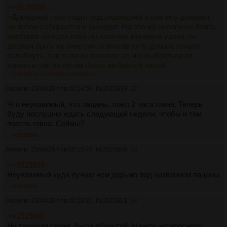
>>3525608 →
>Домашний тупо сидит под радиацией и она ему домажит,
но потом собирается и выходит. Но это же нелогично блять,
наеборот по идее пока ты получил минимум урона ты
должен быть на пике сил, а впитав кучу домага только
ослабнуть, так если он вначале не мог выбраться из
комнаты как он потом блять выбрался нахуй!
В 4 сезоне показывали же, что его в детствета печке
>>3525863
>>3525872
>>3526211
держали, чтобы сильнее стал. Мой головной канон, что он,
Аноним
23/04/26 Чтв 00:14:59
№
3525859
22
как рождённый суп, адаптируется к внешним факторам. Так
что в начале ему было плохо, а потом он подзатерпел.
Что неуязвимый, что пацаны, поел 2 часа говна. Теперь
Типа, как обычночел при попадании в горы адекватной
буду послушно ждать следующей недели, чтобы и там
высоты (до 3000м) будет помирать две-три недели а потом
поесть говна. Сеймы?
сможет в приницпе функционировать обычно
>>3525860
неограриченное время.
Аноним
23/04/26 Чтв 00:15:46
№
3525860
23
Но сценаристы наверняка о таком вообще не подумали.
>>3525859
Неуязвимый куда лучше чем дерьмо под названием пацаны
>>3525861
Аноним
23/04/26 Чтв 00:16:25
№
3525861
24
>>3525860
Ну текущая серия, была ебанутой. Ничего интересного