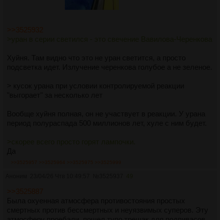
>>3525932
>уран в серии светился - это свечение Вавилова-Черенкова
Хуйня. Там видно что это не уран светится, а просто
подсветка идет. Излучение черенкова голубое а не зеленое.
> кусок урана при условии контролируемой реакции
"выгорает" за несколько лет
Вообще хуйня полная, он не участвует в реакции. У урана
период полураспада 500 миллионов лет, хуле с ним будет.
>скорее всего просто горят лампочки.
Да
>>3525957
>>3525964
>>3525975
>>3525999
Аноним
23/04/26 Чтв 10:49:57
№
3525937
49
>>3525887
Была охуенная атмосфера противостояния простых
смертных против бессмертных и неуязвимых суперов. Эту
атмосферу проебали, пошел тупо трешак для подпивасов,