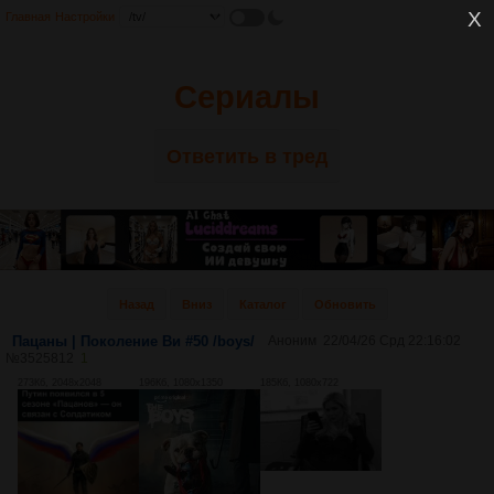
Главная
Настройки
Сериалы
Ответить в тред
Назад
Вниз
Каталог
Обновить
Пацаны | Поколение Ви #50 /boys/
Аноним
22/04/26 Срд 22:16:02
№
3525812
1
273Кб, 2048x2048
196Кб, 1080x1350
185Кб, 1080x722