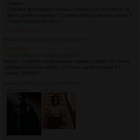
смерти
Помните фотографию обамы в лагере для нелегалов, на
фоне детей в тюрьмах? Охуенно избирательная память у
старого еврея работает
>>3525843
>>3526009
Аноним
22/04/26 Срд 23:14:10
№
3525843
20
>>3525842
>Старлайтеры не убивают детей?
Кстати, Старлайт же буквально заказала убийство своего
ребёнка (сделала аборт), это было одной из драм в 4
сезоне, ЕМНИП.
Аноним
22/04/26 Срд 23:42:14
№
3525849
21
106Кб, 819x1023
61Кб, 640x683