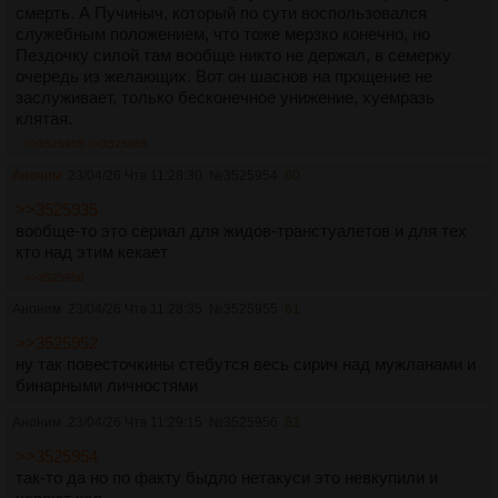
смерть. А Пучиныч, который по сути воспользовался
служебным положением, что тоже мерзко конечно, но
Пездочку силой там вообще никто не держал, в семерку
очередь из желающих. Вот он шаснов на прощение не
заслуживает, только бесконечное унижение, хуемразь
клятая.
>>3525955
>>3525965
Аноним
23/04/26 Чтв 11:28:30
№
3525954
60
>>3525935
вообще-то это сериал для жидов-транстуалетов и для тех
кто над этим кекает
>>3525956
Аноним
23/04/26 Чтв 11:28:35
№
3525955
61
>>3525952
ну так повесточкины стебутся весь сирич над мужланами и
бинарными личностями
Аноним
23/04/26 Чтв 11:29:15
№
3525956
62
>>3525954
так-то да но по факту быдло нетакуси это невкупили и