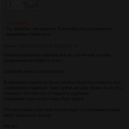
>>3525863
Ну, манябек, как вариант. В английском устоявшееся
выражение headcanon.
Аноним
23/04/26 Чтв 00:51:37
№
3525870
28
Главная проблема сериала всё же это четкое и тупое
разделение на бобро и осло
Хорошие демы и плохие ресы
В оригинале такого не было. Можно было бы показать что
сторонники старйлайт тоже хуйню делают, можно было бы
показать что они чье-то подсосы удобные
Например этого негра главы Воут (воук)
Что некоторые действия Хоума ведут и к хорошим вещам,
могут приносить пользу
Но нет