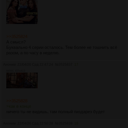
>>3525824
А смысл?
Буквально 4 серии осталось. Тем более не тошнить всё
разом, а по часу в неделю.
Аноним
22/04/26 Срд 22:47:24
№
3525837
17
665Кб, 825x413
>>3525828
>как в конце
ничего ты не видишь, там полный пиздарез будет
Аноним
22/04/26 Срд 22:50:28
№
3525838
18