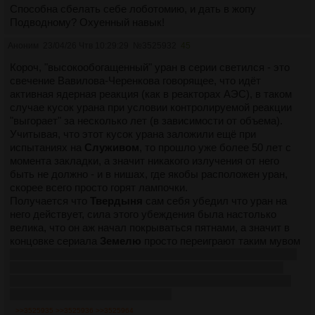
Способна сбелать себе лоботомию, и дать в жопу
Подводному? Охуенный навык!
Аноним
23/04/26 Чтв 10:29:29
№
3525932
45
Короч, "высокообогащенный" уран в серии светился - это
свечение Вавилова-Черенкова говорящее, что идёт
активная ядерная реакция (как в реакторах АЭС), в таком
случае кусок урана при условии контролируемой реакции
"выгорает" за несколько лет (в зависимости от объема).
Учитывая, что этот кусок урана заложили ещё при
испытаниях на
Служивом
, то прошло уже более 50 лет с
момента закладки, а значит никакого излучения от него
быть не должно - и в нишах, где якобы расположен уран,
скорее всего просто горят лампочки.
Получается что
Твердыня
сам себя убедил что уран на
него действует, сила этого убеждения была настолько
велика, что он аж начал покрываться пятнами, а значит в
концовке сериала
Земелю
просто переиграют таким мувом
к нему подойдёт Наруто и скажет -
"Ну чё ты такой злой?
Давай лучше быть добрыми и дружить
!" После чего он
переоценит свой жизненный опыт и превратится в
туалет
для израильтян-трансвеститов
>>3525935
>>3525936
>>3525964