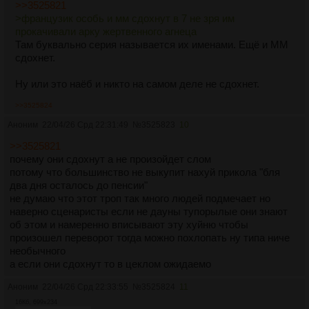
>>3525821
>французик особь и мм сдохнут в 7 не зря им
прокачивали арку жертвенного агнеца
Там буквально серия называется их именами. Ещё и ММ
сдохнет.
Ну или это наёб и никто на самом деле не сдохнет.
>>3525824
Аноним
22/04/26 Срд 22:31:49
№
3525823
10
>>3525821
почему они сдохнут а не произойдет слом
потому что большинство не выкупит нахуй прикола "бля
два дня осталось до пенсии"
не думаю что этот троп так много людей подмечает но
наверно сценаристы если не дауны тупорылые они знают
об этом и намеренно вписывают эту хуйню чтобы
произошел переворот тогда можно похлопать ну типа ниче
необычного
а если они сдохнут то в цеклом ожидаемо
Аноним
22/04/26 Срд 22:33:55
№
3525824
11
16Кб, 699x234