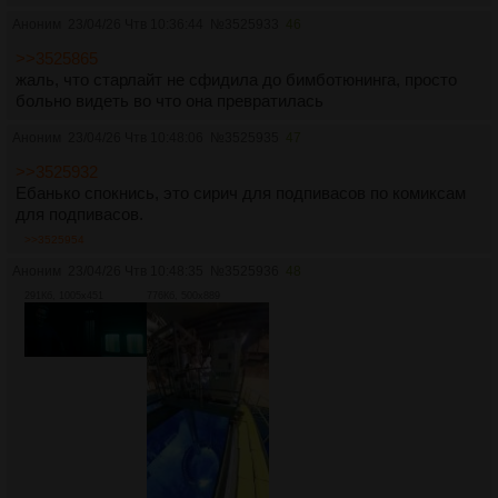
Аноним
23/04/26 Чтв 10:36:44
№
3525933
46
>>3525865
жаль, что старлайт не сфидила до бимботюнинга, просто
больно видеть во что она превратилась
Аноним
23/04/26 Чтв 10:48:06
№
3525935
47
>>3525932
Ебанько спокнись, это сирич для подпивасов по комиксам
для подпивасов.
>>3525954
Аноним
23/04/26 Чтв 10:48:35
№
3525936
48
291Кб, 1005x451
776Кб, 500x889