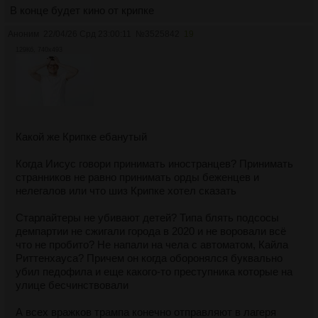
В конце будет кино от крипке
Аноним
22/04/26 Срд 23:00:11
№
3525842
19
129Кб, 740x493
Какой же Крипке ебанутый
Когда Иисус говори принимать иностранцев? Принимать
странников не равно принимать орды беженцев и
нелегалов или что шиз Крипке хотел сказать
Старлайтеры не убивают детей? Типа блять подсосы
демпартии не сжигали города в 2020 и не воровали всё
что не пробито? Не напали на чела с автоматом, Кайла
Риттенхауса? Причем он когда оборонялся буквально
убил педофила и еще какого-то преступника которые на
улице бесчинствовали
А всех вражков трампа конечно отправляют в лагеря