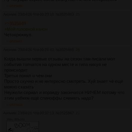
>>3525885
Аноним
23/04/26 Чтв 00:23:10
№
3525863
25
>>3525849
>Мой головной канон
Четохрюкнул.
>>3525867
Аноним
23/04/26 Чтв 00:28:43
№
3525865
26
Когда вышли первые отзывы на сезон там писали мол
события топчатся на одном месте и типа нихуя не
происходит
Третья понял о чем они
Просто скучно и не интересно смотреть. Хуй знает чё ещё
можно сказать
Неужели сериал и вправду закончится НИЧЕМ потому что
этим уебккм ещё спиноффы снимать надо?
>>3525933
Аноним
23/04/26 Чтв 00:37:13
№
3525867
27
25Кб, 393x263