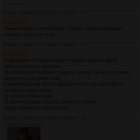
>>3525874
Аноним
23/04/26 Чтв 01:23:10
№
3525872
29
>>3525849
Какая отвратительная баба. Усатая, глазки маленькие,
жирная, короткая, тьфу.
Аноним
23/04/26 Чтв 01:38:29
№
3525874
30
>>3525870
В оригинале то пацаны просто ходили арка за аркой
крошили разных суперов.
И семёрка где на фоне страдала хернёй. Не особо помню
моральные дилеммы там.
Самый большой проеб сериала это то что нужно было
оставить следующее
1) сатиру тупо на всех
2) оригинальные способы выпила суперов
Тогда сериал был бы пушкой
Аноним
23/04/26 Чтв 01:56:04
№
3525876
31
2439Кб, 348x640, 00:00:32