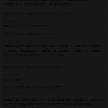
стуренейй предупреждения о радиации.
Аноним
23/04/26 Чтв 12:41:45
№
3525972
71
>>3525969
Так Эй-Трэин лайвз меттер.
Аноним
23/04/26 Чтв 12:56:54
№
3525975
72
>>3525936
Сцена тупорылая. Солдатик мнёт вентиль как туалетную
бумажку, Твердыня не может стёклышко выбить и пиздюк
уже во втором сезоне был сильным.
>>3525977
Аноним
23/04/26 Чтв 12:59:17
№
3525976
73
>>3525900
Бучер тоже.
Аноним
23/04/26 Чтв 13:03:32
№
3525977
74
>>3525975
Солдатик же сказал, что это особая антисуповская камера.
И стекло там особенное, соответственно. А вентиль