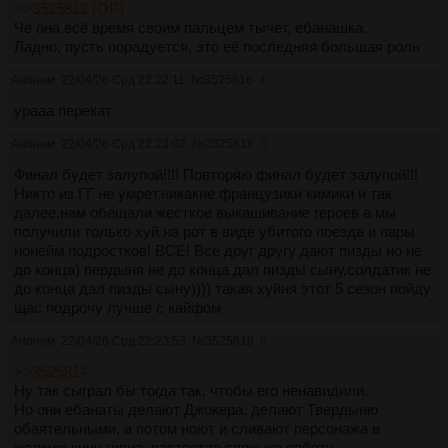
>>3525812 (OP)
Че она всё время своим пальцем тычет, ебанашка.
Ладно, пусть порадуется, это её последняя большая роль
Аноним
22/04/26 Срд 22:22:11
№
3525816
4
урааа перекат
Аноним
22/04/26 Срд 22:23:02
№
3525818
5
Финал будет залупой!!!! Повторяю финал будет залупой!!!
Никто из ГГ не умрет,никакие французики кимики и так
далее,нам обещали жесткое выкашивание героев а мы
получили только хуй на рот в виде убитого поезда и пары
нонейм подростков! ВСЕ! Все друг другу дают пизды но не
до конца) пердыня не до конца дал пизды сыну,солдатик не
до конца дал пизды сыну)))) такая хуйня этот 5 сезон пойду
щас подрочу лучше с кайфом
Аноним
22/04/26 Срд 22:23:53
№
3525819
6
>>3525814
Ну так сыграл бы тогда так, чтобы его ненавидили.
Но они ебанаты делают Джокера, делают Твердыню
обаятельными, а потом ноют и сливают персонажа в
жалкую кучу говна, растоптав свою же работу