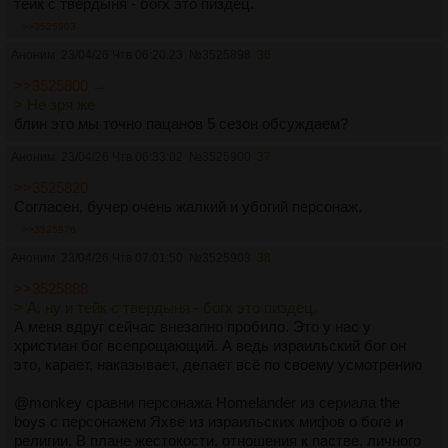
тейк с твердыня - богх это пиздец.
>>3525903
Аноним
23/04/26 Чтв 06:20:23
№
3525898
36
>>3525800 →
> Не зря же
блин это мы точно пацанов 5 сезон обсуждаем?
Аноним
23/04/26 Чтв 06:33:02
№
3525900
37
>>3525820
Согласен, бучер очень жалкий и убогий персонаж.
>>3525976
Аноним
23/04/26 Чтв 07:01:50
№
3525903
38
>>3525888
> А, ну и тейк с твердыня - богх это пиздец.
А меня вдруг сейчас внезапно пробило. Это у нас у
христиан бог всепрощающий. А ведь израильский бог он
это, карает, наказывает, делает всё по своему усмотрению
@monkey сравни персонажа Homelander из сериала the
boys с персонажем Яхве из израильских мифов о боге и
религии. В плане жестокости, отношения к пастве, личного