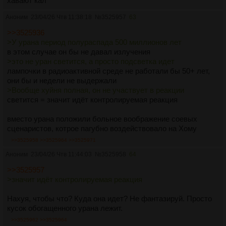
хавают кал
Аноним
23/04/26 Чтв 11:38:18
№
3525957
63
>>3525936
>У урана период полураспада 500 миллионов лет
в этом случае он бы не давал излучения
>это не уран светится, а просто подсветка идет
лампочки в радиоактивной среде не работали бы 50+ лет,
они бы и недели не выдержали
>Вообще хуйня полная, он не участвует в реакции
светится = значит идёт контролируемая реакция
вместо урана положили больное воображение соевых
сценаристов, котрое пагубно воздействовало на Хому
>>3525958
>>3525964
>>3525971
Аноним
23/04/26 Чтв 11:44:03
№
3525958
64
>>3525957
>значит идёт контролируемая реакция
Нахуя, чтобы что? Куда она идет? Не фантазируй. Просто
кусок обогащенного урана лежит.
>>3525962
>>3525964