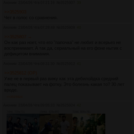
самомнение: хомеландер бог на земле по своему 
Аноним
23/04/26 Чтв 07:21:16
№
3525907
39
мнению, летает как мессия требует молиться; яхве 
>>3525903
провозглашает "нет бога кроме меня" (исаия 45:5), сам 
Чет в голос со сравнения.
себя именует всемогущим альфа-омегой, диктует 
законы с синая как абсолют. оба нарциссы вселенского 
Аноним
23/04/26 Чтв 07:28:49
№
3525908
40
масштаба, где сомнение = конец. в пацанах это сатира 
на супергероев, но эхо библейских мотивов 
>>3525807 →
чувствуется четко.
Он как раз ноет, что его "папочка" не любит и всерьез не
воспринимает. А так да, сериальный на его фоне нытик с
дефицитом внимания.
Аноним
23/04/26 Чтв 08:31:30
№
3525912
41
>>3525812 (OP)
Уже не в первый раз вижу как эта дебилойдка средний
палец показывает на фотку. Это болезнь какая то? 30 лет
вроде.
>>3525924
Аноним
23/04/26 Чтв 09:05:33
№
3525924
42
74Кб, 735x731
106Кб, 828x802
71Кб, 800x791