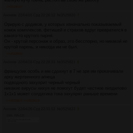
>>3526007
Аноним
22/04/26 Срд 22:26:12
№
3525820
7
Орирую с додиков, у которых изначально показываемый
комок комплексов, фетишей и страхов вдруг превратился в
какого-то крутого парня.
Он - крутой персонаж и образ, это бесспорно, но никакой не
крутой парень, и никогда им не был.
>>3525900
Аноним
22/04/26 Срд 22:28:33
№
3525821
8
французик особь и мм сдохнут в 7 не зря им прокачивали
арку жертвенного агнеца
подводного захуярит черный черный
никакие вирусы нихуя не помогут будет честное пиздилово
1х1х1 может солдатика тока захуярят раньше времени
>>3525822
>>3525823
Аноним
22/04/26 Срд 22:31:12
№
3525822
9
11Кб, 768x120