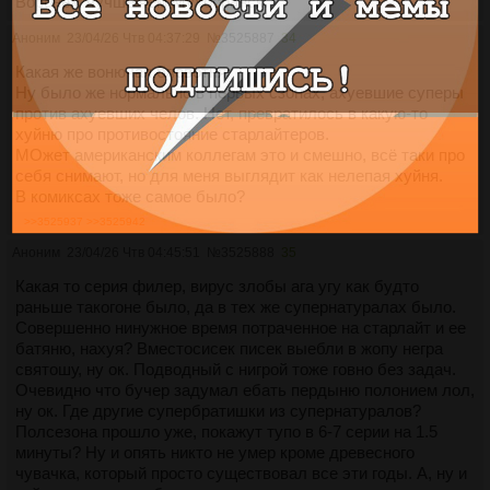
Воронеж лучше чем Мухосранск.
Аноним
23/04/26 Чтв 04:37:29
№
3525887
34
Какая же вонючая блевотня.
Ну было же нормально в первых сзонах, ахуевшие суперы
против ахуевших челов. Нет, превратилось в какую-то
хуйню про противостояние старлайтеров.
МОжет американским коллегам это и смешно, всё таки про
себя снимают, но для меня выглядит как нелепая хуйня.
В комиксах тоже самое было?
>>3525937
>>3525942
Аноним
23/04/26 Чтв 04:45:51
№
3525888
35
Какая то серия филер, вирус злобы ага угу как будто
раньше такогоне было, да в тех же супернатуралах было.
Совершенно нинужное время потраченное на старлайт и ее
батяню, нахуя? Вместосисек писек выебли в жопу негра
святошу, ну ок. Подводный с нигрой тоже говно без задач.
Очевидно что бучер задумал ебать пердыню полонием лол,
ну ок. Где другие супербратишки из супернатуралов?
Полсезона прошло уже, покажут тупо в 6-7 серии на 1.5
минуты? Ну и опять никто не умер кроме древесного
чувачка, который просто существовал все эти годы. А, ну и