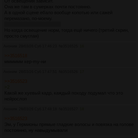
От освещения зависит.
Она же там в сумерках почти постоянно.
А в одной сцене ебало вообще копотью или сажей
перемазано, по-моему.
А может даже не в одной))
Но когда освещение норм, тогда ещё ничего (третий скрин,
просто смуглая)
Аноним
28/03/26 Суб 17:46:23
№
3516525
16
>>3516518
мммммм хер-my-ни
Аноним
28/03/26 Суб 17:47:51
№
3516526
17
>>3516523
>2
Какой же хуевый кадр, каждый походу подумал что это
нейрослоп
Аноним
28/03/26 Суб 17:48:18
№
3516527
18
>>3516523
Эм, у Гермионы прямые гладкие волосы и повязка на голове
постоянно, ну навыдумывали