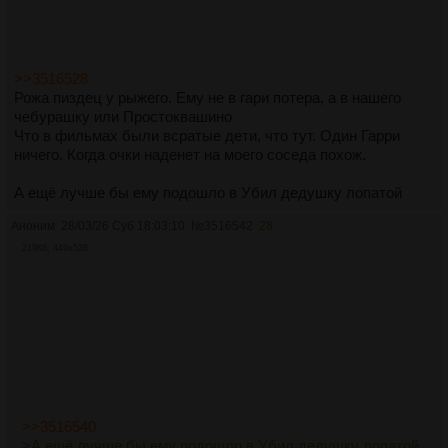
>>3516528
Рожа пиздец у рыжего. Ему не в гари потера, а в нашего
чебурашку или Простоквашино
Что в фильмах были всратые дети, что тут. Один Гарри
ничего. Когда очки наденет на моего соседа похож.
А ещё лучше бы ему подошло в Убил дедушку лопатой
Аноним
28/03/26 Суб 18:03:10
№
3516542
28
219Кб, 449x528
>>3516540
>А ещё лучше бы ему подошло в Убил дедушку лопатой