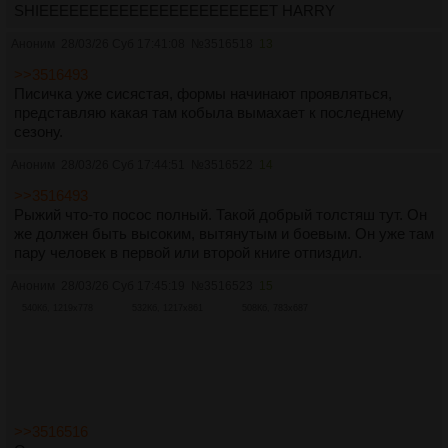
SHIEEEEEEEEEEEEEEEEEEEEEEET HARRY
Аноним
28/03/26 Суб 17:41:08
№
3516518
13
>>3516493
Писичка уже сисястая, формы начинают проявляться,
представляю какая там кобыла вымахает к последнему
сезону.
Аноним
28/03/26 Суб 17:44:51
№
3516522
14
>>3516493
Рыжий что-то посос полный. Такой добрый толстяш тут. Он
же должен быть высоким, вытянутым и боевым. Он уже там
пару человек в первой или второй книге отпиздил.
Аноним
28/03/26 Суб 17:45:19
№
3516523
15
540Кб, 1219x778
532Кб, 1217x861
508Кб, 783x687
>>3516516