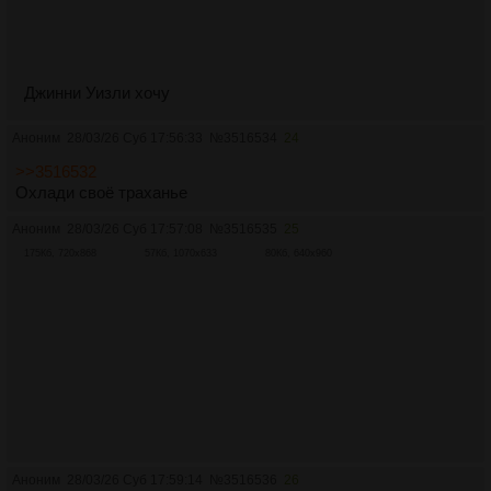
Джинни Уизли хочу
Аноним
28/03/26 Суб 17:56:33
№
3516534
24
>>3516532
Охлади своё траханье
Аноним
28/03/26 Суб 17:57:08
№
3516535
25
175Кб, 720x868
57Кб, 1070x633
80Кб, 640x960
Аноним
28/03/26 Суб 17:59:14
№
3516536
26