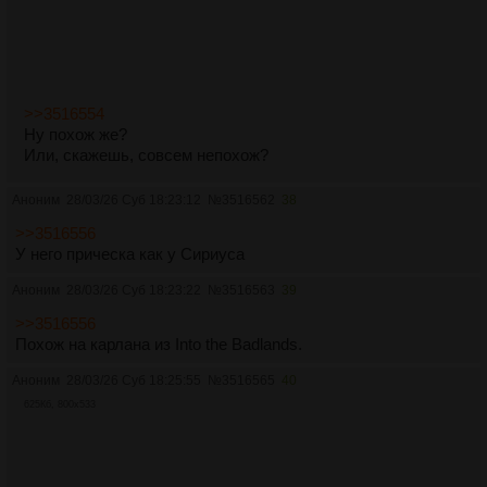
>>3516554
Ну похож же?
Или, скажешь, совсем непохож?
Аноним
28/03/26 Суб 18:23:12
№
3516562
38
>>3516556
У него прическа как у Сириуса
Аноним
28/03/26 Суб 18:23:22
№
3516563
39
>>3516556
Похож на карлана из Into the Badlands.
Аноним
28/03/26 Суб 18:25:55
№
3516565
40
625Кб, 800x533