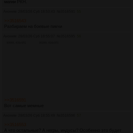
магии
РКН.
Аноним
28/03/26 Суб 18:53:43
№
3516591
55
>>3516543
Разбираем на боевые пикчи
Аноним
28/03/26 Суб 18:55:07
№
3516595
56
906Кб, 634x951
902Кб, 634x951
>>3516591
Вот самые мемные
Аноним
28/03/26 Суб 18:55:49
№
3516596
57
>>3516553
А что остальные? А негры, индусы? Особенно это будет