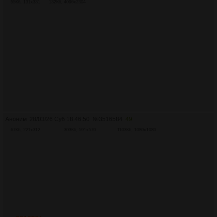
55Кб, 131x331
132Кб, 4096x2304
Аноним
28/03/26 Суб 18:46:50
№
3516584
49
67Кб, 221x312
303Кб, 591x570
1103Кб, 1080x1080