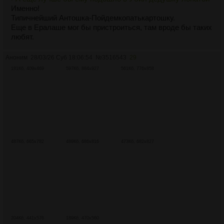
Именно!
Типичнейший Антошка-Пойдемкопатькартошку.
Еще в Ералаше мог бы пристроиться, там вроде бы таких
любят.
Аноним
28/03/26 Суб 18:06:54
№
3516543
29
181Кб, 409x469
597Кб, 884x927
561Кб, 776x858
487Кб, 665x782
489Кб, 686x816
473Кб, 682x827
204Кб, 441x576
189Кб, 470x560