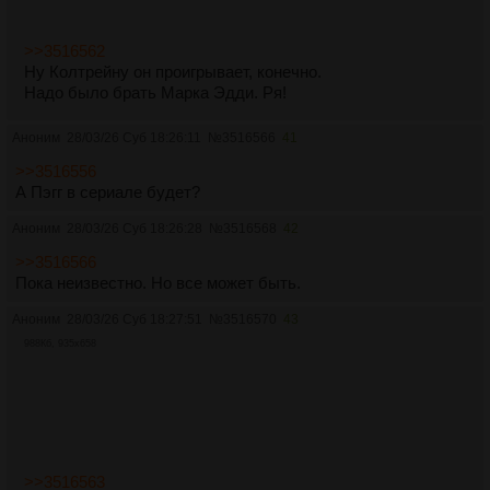
>>3516562
Ну Колтрейну он проигрывает, конечно.
Надо было брать Марка Эдди. Ря!
Аноним
28/03/26 Суб 18:26:11
№
3516566
41
>>3516556
А Пэгг в сериале будет?
Аноним
28/03/26 Суб 18:26:28
№
3516568
42
>>3516566
Пока неизвестно. Но все может быть.
Аноним
28/03/26 Суб 18:27:51
№
3516570
43
988Кб, 935x658
>>3516563