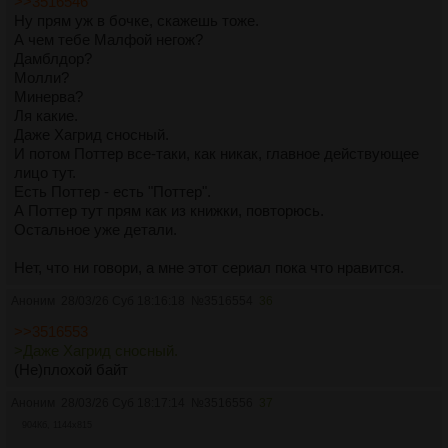
>>3516546
Ну прям уж в бочке, скажешь тоже.
А чем тебе Малфой негож?
Дамблдор?
Молли?
Минерва?
Ля какие.
Даже Хагрид сносный.
И потом Поттер все-таки, как никак, главное действующее
лицо тут.
Есть Поттер - есть "Поттер".
А Поттер тут прям как из книжки, повторюсь.
Остальное уже детали.
Нет, что ни говори, а мне этот сериал пока что нравится.
Аноним
28/03/26 Суб 18:16:18
№
3516554
36
>>3516553
>Даже Хагрид сносный.
(Не)плохой байт
Аноним
28/03/26 Суб 18:17:14
№
3516556
37
904Кб, 1144x815