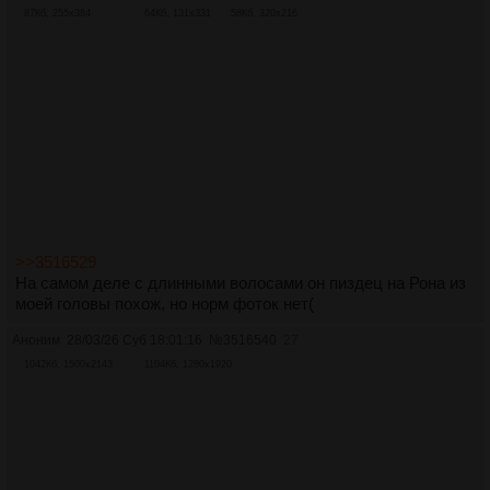
87Кб, 255x384
64Кб, 131x331
58Кб, 320x216
>>3516529
На самом деле с длинными волосами он пиздец на Рона из
моей головы похож, но норм фоток нет(
Аноним
28/03/26 Суб 18:01:16
№
3516540
27
1042Кб, 1500x2143
1104Кб, 1280x1920