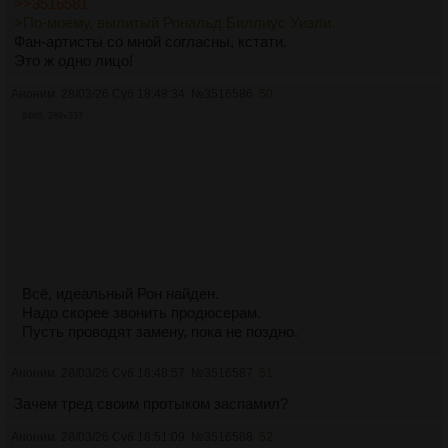
>>3516581
>По-моему, вылитый Рональд Биллиус Уизли.
Фан-артисты со мной согласны, кстати.
Это ж одно лицо!
Аноним
28/03/26 Суб 18:48:34
№
3516586
50
84Кб, 289x337
Всё, идеальный Рон найден.
Надо скорее звонить продюсерам.
Пусть проводят замену, пока не поздно.
Аноним
28/03/26 Суб 18:48:57
№
3516587
51
Зачем тред своим протыком заспамил?
Аноним
28/03/26 Суб 18:51:09
№
3516588
52