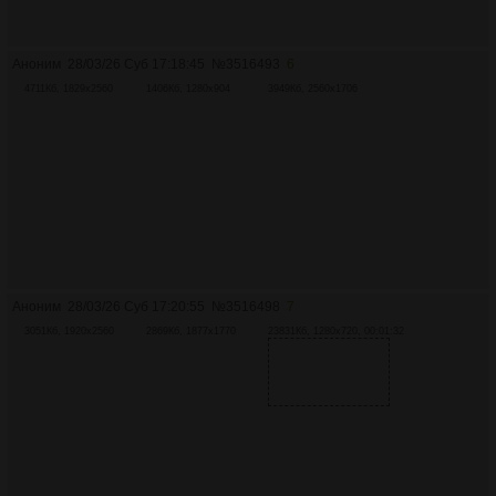
Аноним
28/03/26 Суб 17:18:45
№
3516493
6
4711Кб, 1829x2560
1406Кб, 1280x904
3949Кб, 2560x1706
Аноним
28/03/26 Суб 17:20:55
№
3516498
7
3051Кб, 1920x2560
2869Кб, 1877x1770
23831Кб, 1280x720, 00:01:32