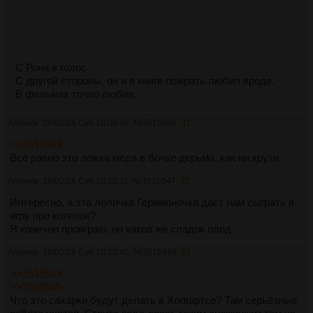
С Рона в голос.
С другой стороны, он и в книге пожрать любил вроде.
В фильмах точно любил.
Аноним
28/03/26 Суб 18:08:45
№
3516546
31
>>3516543
Всё равно это ложка меда в бочке дерьма, как ни крути.
Аноним
28/03/26 Суб 18:10:11
№
3516547
32
Интересно, а эта лоличка Гермионочка даст нам сыграть в
игру про котелок?
Я конечно проиграю, но каков же сладок плод.
Аноним
28/03/26 Суб 18:10:45
№
3516549
33
>>3516543
>>3516545
Что это сахарки будут делать в Хогвартсе? Там серьёзные