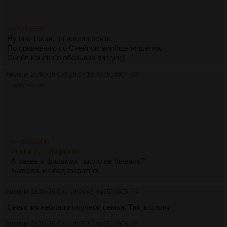
>>3516598
Ну она такая, на полшишечки.
По сравнению со Снейпом вообще няшечка.
Снейп конешно обезьяна пиздец(
Аноним
28/03/26 Суб 19:04:16
№
3516604
63
260Кб, 600x338
>>3516600
>очки бутафорские.
А разве в фильмах такого не бывало?
Бывало, и неоднократно!
Аноним
28/03/26 Суб 19:04:45
№
3516605
64
Снейп из неблагополучной семьи. Так, к слову
Аноним
28/03/26 Суб 19:05:31
№
3516606
65