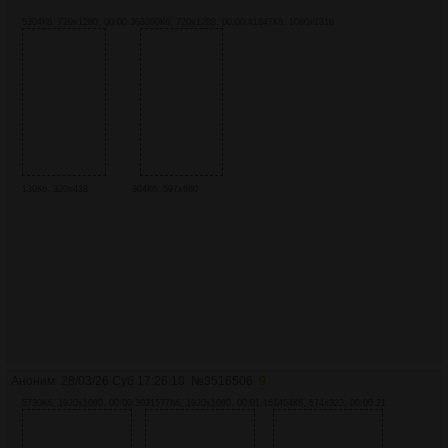
5304Кб, 720x1280, 00:00:30
3390Кб, 720x1288, 00:00:41
847Кб, 1080x1316
130Кб, 320x433
304Кб, 597x680
Аноним
28/03/26 Суб 17:26:10
№
3516506
9
5730Кб, 1920x1080, 00:00:30
31577Кб, 1920x1080, 00:01:15
1454Кб, 574x322, 00:00:21