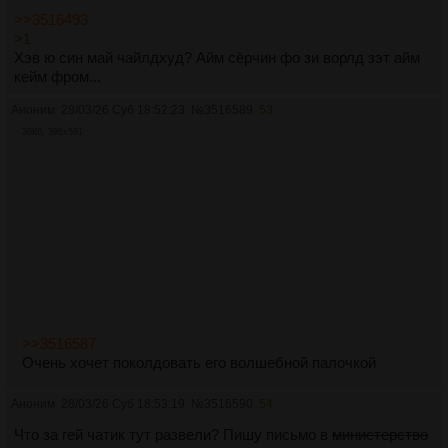
>>3516493
>1
Хэв ю син май чайлдхуд? Айм сёрчин фо зи ворлд зэт айм
кейм фром...
Аноним
28/03/26 Суб 18:52:23
№
3516589
53
36Кб, 396x581
>>3516587
Очень хочет поколдовать его волшебной палочкой
Аноним
28/03/26 Суб 18:53:19
№
3516590
54
Что за гей чатик тут развели? Пишу письмо в
министерство