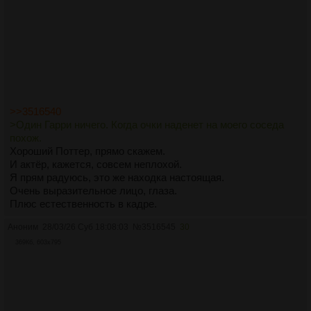
>>3516540
>Один Гарри ничего. Когда очки наденет на моего соседа
похож.
Хороший Поттер, прямо скажем.
И актёр, кажется, совсем неплохой.
Я прям радуюсь, это же находка настоящая.
Очень выразительное лицо, глаза.
Плюс естественность в кадре.
Аноним
28/03/26 Суб 18:08:03
№
3516545
30
369Кб, 603x795