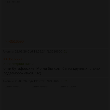
10Кб, 397x397
>>3516590
Аноним
28/03/26 Суб 18:59:24
№
3516600
61
>>3516553
>последняя пикча
очки бутафорские. Могли бы хотя бы на крупных планах
подзаморочиться. Эх(
Аноним
28/03/26 Суб 19:00:36
№
3516601
62
228Кб, 440x471
247Кб, 405x454
193Кб, 671x549