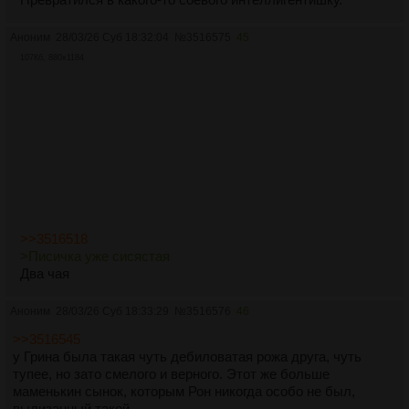
Аноним
28/03/26 Суб 18:32:04
№
3516575
45
107Кб, 880x1184
>>3516518
>Писичка уже сисястая
Два чая
Аноним
28/03/26 Суб 18:33:29
№
3516576
46
>>3516545
у Грина была такая чуть дебиловатая рожа друга, чуть
тупее, но зато смелого и верного. Этот же больше
маменькин сынок, которым Рон никогда особо не был,
вылизанный такой.