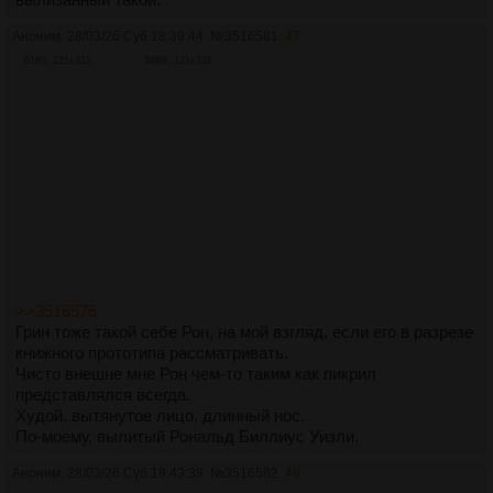
Аноним
28/03/26 Суб 18:39:44
№
3516581
47
61Кб, 221x312
68Кб, 131x331
>>3516576
Грин тоже такой себе Рон, на мой взгляд, если его в разрезе
книжного прототипа рассматривать.
Чисто внешне мне Рон чем-то таким как пикрил
представлялся всегда.
Худой, вытянутое лицо, длинный нос.
По-моему, вылитый Рональд Биллиус Уизли.
Аноним
28/03/26 Суб 18:43:38
№
3516582
48