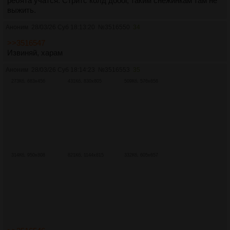
ребята учатся. Стритс колд дооог, таким снежинкам там не
выжить.
Аноним
28/03/26 Суб 18:13:20
№
3516550
34
>>3516547
Извиняй, харам
Аноним
28/03/26 Суб 18:14:23
№
3516553
35
273Кб, 683x456
431Кб, 830x805
509Кб, 576x658
314Кб, 950x808
821Кб, 1144x815
332Кб, 605x657