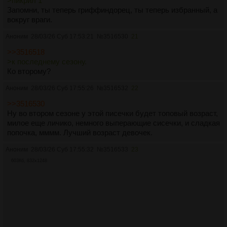
>пикрил 1
Запомни, ты теперь гриффиндорец, ты теперь избранный, а
вокруг враги.
Аноним
28/03/26 Суб 17:53:21
№
3516530
21
>>3516518
>к последнему сезону.
Ко второму?
Аноним
28/03/26 Суб 17:55:26
№
3516532
22
>>3516530
Ну во втором сезоне у этой писечки будет топовый возраст,
милое еще личико, немного выперающие сисечки, и сладкая
попочка, мммм. Лучший возраст девочек.
Аноним
28/03/26 Суб 17:55:32
№
3516533
23
603Кб, 832x1248