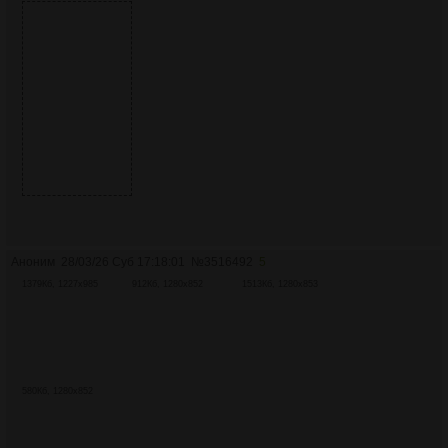
Аноним
28/03/26 Суб 17:18:01
№
3516492
5
1379Кб, 1227x985
912Кб, 1280x852
1513Кб, 1280x853
580Кб, 1280x852