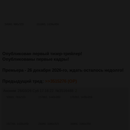
546Кб, 986x555
2018Кб, 1439x959
Опубликован первый тизер-трейлер!
Опубликованы первые кадры!
Премьера - 26 декабря 2026-го, ждать осталось недолго!
Предыдущий тред:
>>3515276 (OP)
Аноним
28/03/26 Суб 17:16:22
№
3516488
2
506Кб, 783x520
1578Кб, 1440x960
1793Кб, 1439x959
1927Кб, 1439x959
284Кб, 1080x525
348Кб, 1080x558