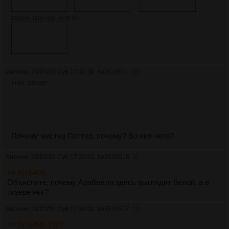
12193Кб, 1920x1080, 00:00:43
Аноним
28/03/26 Суб 17:30:30
№
3516511
10
144Кб, 1168x565
Почему мистер Поттер, почему? Во имя чего?
Аноним
28/03/26 Суб 17:39:01
№
3516516
11
>>3516493
Объясните, почему Арабелла здесь выглядит белой, а в
тизере нет?
Аноним
28/03/26 Суб 17:39:02
№
3516517
12
>>3516486 (OP)