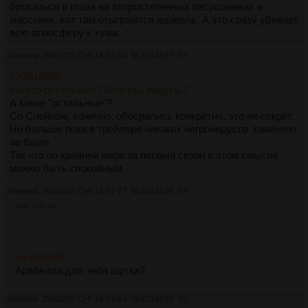
бросаться в глаза на второстепенных песрсонажах и
массовке, вот там отыграются вдоволь. А это сразу убивает
всю атмосферу к хуям.
Аноним
28/03/26 Суб 18:56:50
№
3516597
58
>>3516596
>А что остальные? А негры, индусы?
А какие "остальные"?
Со Снейпом, конечно, обосрались конкретно, это не секрет.
Но больше пока в трейлере никаких негроиндусов замечено
не было.
Так что по крайней мере за первый сезон в этом смысле
можно быть спокойным.
Аноним
28/03/26 Суб 18:57:27
№
3516598
59
29Кб, 850x194
>>3516597
Арабелла для тебя шутка?
Аноним
28/03/26 Суб 18:59:04
№
3516599
60