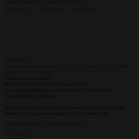
Аноним
28/03/26 Суб 17:48:46
№
3516528
19
133Кб, 337x419
235Кб, 465x564
302Кб, 640x757
>>3516522
>Такой добрый толстяш тут. Он же должен быть высоким,
вытянутым и боевым.
Полностью согласен.
Я его всегда как пикрил 1 представлял.
А в сериале мне вместо него пикрил 2 подсунули.
Но що маэмо то маэмо.
Зато Поттер тут просто охуительный, как будто прям из
книжки взят, душа не нарадуется (см. пикрил 3)
Аноним
28/03/26 Суб 17:52:29
№
3516529
20
>>3516528