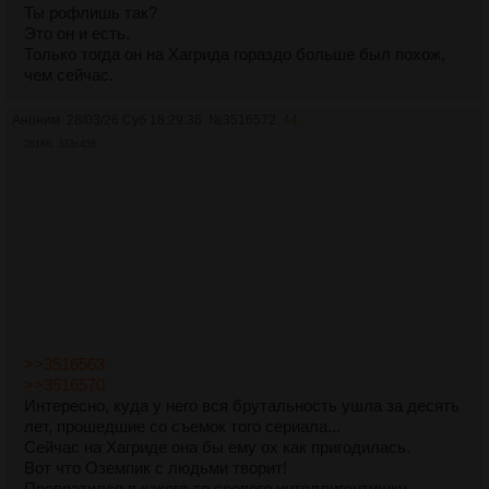
Ты рофлишь так?
Это он и есть.
Только тогда он на Хагрида гораздо больше был похож,
чем сейчас.
Аноним
28/03/26 Суб 18:29:36
№
3516572
44
261Кб, 333x458
>>3516563
>>3516570
Интересно, куда у него вся брутальность ушла за десять
лет, прошедшие со съемок того сериала...
Сейчас на Хагриде она бы ему ох как пригодилась.
Вот что Оземпик с людьми творит!
Превратился в какого-то соевого интеллигентишку.