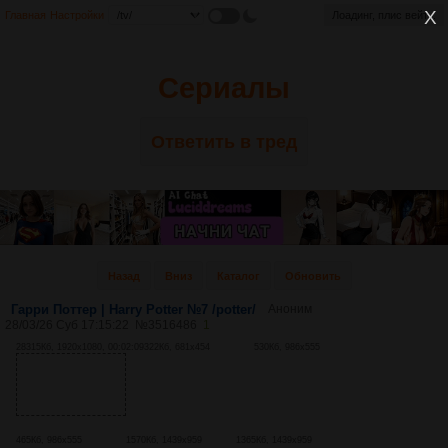
Главная
Настройки
Лоадинг, плис вейт...
Сериалы
Ответить в тред
Назад
Вниз
Каталог
Обновить
Гарри Поттер | Harry Potter №7 /potter/
Аноним
28/03/26 Суб 17:15:22
№
3516486
1
28315Кб, 1920x1080, 00:02:09
322Кб, 681x454
530Кб, 986x555
465Кб, 986x555
1570Кб, 1439x959
1365Кб, 1439x959