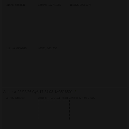
416Кб, 555x641
1255Кб, 1127x1280
1143Кб, 900x1074
1171Кб, 895x890
400Кб, 640x436
Аноним
28/03/26 Суб 17:24:03
№
3516501
8
407Кб, 640x360
20486Кб, 848x544, 00:01:43
1360Кб, 1495x1487